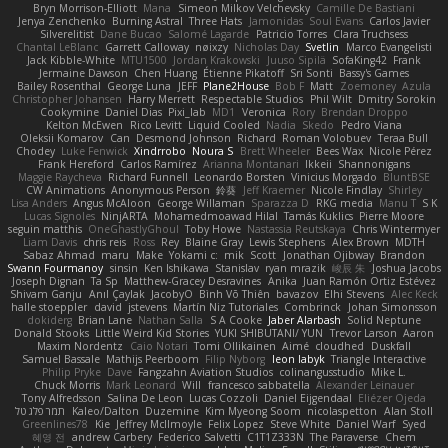
Bryn Morrison-Elliott
Mana
Simeon Milkov Velchevsky
Camille De Bastiani
Jenya Zenchenko
Burning Astral
Three Hats
Jamonidas
Soul Evans
Carlos Javier
Silverelitist
Dane Bucao
Salomé Lagarde
Patricio Torres
Clara Truchsess
Chantal LeBlanc
Garrett Calloway
nøixzy
Nicholas Day
Svetlin
Marco Evangelisti
Jack Kibble-White
MTU1500
Jordan Krakowski
Juuso Sipilä
SofaKing42
Frank
Jermaine Dawson
Chen Huang
Étienne Pikatoff
Sri Sonti
Bassy's Games
Bailey Rosenthal
George Luna
JEFF
Plane2House
Bob F
Matt
Zoemoney
Azula
Christopher Johansen
Harry Merrett
Respectable Studios
Phil Wilt
Dmitry Sorokin
Cookymine
Daniel Dias
Pixi_lab
MD1
Veronica
Rory
Brendan Droppo
Kelton McEwen
Rico Levitt
Liquid Cooled
Nadia
Skedo
Pedro Viana
Oleksii Komarov
Can
Desmond Johnson
Richard
Roman Volobuev
Teraa Bull
Chodey
Luke Fenwick
Xindrrobo
Noura S
Brett Wheeler
Bees Wax
Nicole Pérez
Frank Hereford
Carlos Ramírez
Arianna Montanari
Ikkeii
Shannonigans
Maggie Raycheva
Richard Funnell
Leonardo Borsten
Vinicius Morgado
BluntBSE
CW Animations
Anonymous Person
鈴葵
Jeff Kraemer
Nicole Findlay
Shirley
Lisa Anders
Angus McAloon
George Willaman
Sparazza D
RKG media
Manu T
S K
Lucas Signoles
NinjARTA
Mohamedmoawad Hilal
Tamás Kuklics
Pierre Moore
seguin matthis
OneGhastlyGhoul
Toby Howe
Nastassia Reutskaya
Chris Wintermyer
Liam Davis
chris reis
Ross
Rey
Blaine Gray
Lewis Stephens
Alex Brown
MDTH
Sabaz Ahmad
maru
Make
Yokami c:
mik
Scott
Jonathan Ojibway
Brandon
Swann Fourmanoy
sinsin
Ken Ishikawa
Stanislav
ryan mrazik
峻辰 朱
Joshua Jacobs
Joseph Dignan
Ta Sp
Matthew-Gracey Desravines
Anika
Juan Ramón Ortiz Estévez
Shivam Ganju
Anıl Çaylak
JacobyO
Bình Võ Thiên
bavazov
Elhi Stevens
Alec Keck
halle stoeppler
david
jstevens
Martín Niz Tutoriales
Combrinck
Johan Simonsson
dokiderg
Brian Lane
Nathan Salla
S A Cooke
Jaber Alarbash
Solid Neptune
Donald Stooks
Little Weird Kid Stories
YUKI SHIBUTANI/ YUN
Trevor Larson
Aaron
Maxim Nordentz
Caio Notari
Tomi Ollikainen
Aimé
cloudhed
Duskfall
Samuel Bassale
Mathijs Peerboom
Filip Nyborg
leon labyk
Triangle Interactive
Philip Pryke
Dave
Fangzahn Aviation Studios
colinangusstudio
Mike L.
Chuck Morris
Mark Leonard
Will
francesco sabbatella
Alexander Leinauer
Tony Alfredsson
Salina De Leon
Lucas Cozzoli
Daniel Eijgendaal
Eliézer Ojeda
תמר פלג טל
Kaleo/Dalton
Duzemine
Kim Myeong Soom
nicolaspetton
Alan Stoll
Greenlines78
Kie
Jeffrey McIlmoyle
Felix Lopez
Steve White
Daniel Warf
Syed
혜영 전
andrew Carbery
Federico Salvetti
C1T1Z333N
The Paraverse
Chem