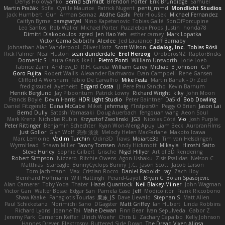
Denys Holovyanko
Bernd Schmidt
Brendon Porter
Erik Brundidge
Samuel
Martin Pražák
Sofia
Cyrille Maurice
Patrick Nugent
penti_mmd
Mondlicht Studios
Jack Humbert
Gun
Arman Sernaz
Atdhe Gashi
Petr Hloušek
Michael Fernandez
Caitlyn Byrne
paragsatyal
Nino Kapetanovic
Tobias Gallé
SonOfPorcupine
Leo Santos
Rob Waller
Michael Porter
Puzzlebox Props
Justin
honda78
Dimitri Diakopoulos
zgred
Jen Hao Yeh
esther carney
Mark Lopatka
Victor Gama Sabbithi
Alexlee
Jed Laurance
Jeff Barnaby
Johnathan Alan Vanderpool
Oliver Hotz
Scott Wilson
Cadalog, Inc.
Tobias Rösli
Rick Palmer
Neal Huston
sean dunderdale
Erel Herzog
OroborosNZ
RaptorBricks
Domenic S
Laura Ganis
Ike Li
Pietro Ponti
William Unsworth
Lorie Loeb
Fabrice Zaini
Andrew_D
R.H. García
William Carey
Michael B Johnson
G.P
Goro Fujita
Robert Wallis
Alexander Bachvarov
Evan Campbell
Rene Gansen
Clifford A Worsham
Fábio De Carvalho
Mike Festa
Martin Banak - Dr Zed
fred gissubel
Ayetheist
Edgard Costa
JJ
Pere Pau Sancho
Kevin Barnum
Henrik Berglund
Jay Piboontum
Patrick Lowry
Richard Wright
kiky
John Moon
Francis Boyle
Devin Harris
HDR Light Studio
Peter Baintner
Da5id
Bob Dowling
Daniel Fitzgerald
Dana McCabe
Miket
jehrmaig
f1rstpers0n
Peggy O'Brien
Jason Lai
Bernd Dully
Satoshi Yamasaki
Doug Auerbach
fengquan wang
Aeon Soul
Mark Krenz
Nicholas Rubin
Krzysztof Zwolinski
JG3
Nicolas Côté
V-o
Josh Purple
Peter Rittinger
Benjamin Schechter
Ryan Won-Meng Apuy
Liam Beck
AuroranFilms
Just Gollor
Glyn Wolf
亮作 淡波
Melody Helen MacFarlane
Makoto Izawa
Marc Lemoine
Vadim Turchin
Odin3D
Travis
Moiarte3d
Tim van Helsdingen
WyrmHead
Shawn Miller
Tawny Tomsen
Andy Hickmott
Mikayla
Hiroshi Saito
Steve Hurley
Sophie Gilbert
Grische
Nigel Hillyer
Art of 3D Rendering
Robert Simpson
Nizzero
Ritchie Owens
Agon Ushaku
Zisis Psalidas
Nelson C
Matthias
Stareagle
BunnyCyclops Bunny
J.C.
Jason Scott
Jacob Larson
Tom Jachmann
Max
Cristian Rocco
Daniel Raboldt
ray
Zach Hoy
Bernhard Hoffmann
Will Hattingh
Perard-Gayot
Bryan C
Bojan Spasojevic
Alan Camerer
Toby Yoda
Thater
Hazel Quantock
Neil Blakey-Milner
John Wagman
Victor Gan
Walter Bosse
Edgar San
Pamela Case
Jeff
Modicolitor
Frank Riccobono
Shaw Kaake
Panagiotis Tourlas
果冻_JS
Dave Liewald
Stephan S
Matt Allen
Paul Schicketanz
Norimichi Sano
DGagster
Matt Griffey
Ian Hubert
Linda Robbins
Richard Lyons
Joanne Tai
Mahe Dewan
Finn Bear
Ivan Sepulveda
Gabor Z
Jeremy Park
Cameron Keffer
Ulrich Woehr
Chris Li
Zachary Capalbo
Kelly Johnson
Hannes Dreyer
Elektrospy
Buttered Side Down
The Dread Vixen Alinsa