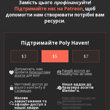
Замість цього
профінансуйте
!
Підтримайте нас на Patreon
, щоб
допомогти нам створювати потрібні вам
ресурси.
Підтримайте Poly Haven!
$
3
$
5
$
7
Допоможіть нам
Ранній доступ
до
зробити
безкоштовні
майбутніх активів.
ассети
для всіх!
Миттєвий доступ до
Наша
аддон до
всього контенту в
браузера ассетів
Сховищах
.
Blender'а.
Масове
Навчайтеся у нас
за
завантаження та
допомогою
офлайн-доступ з
повноформатних
нашої хмари
.
відеокурсів.