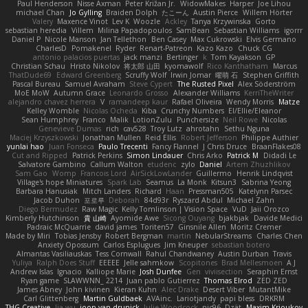
Paul Henderson
Nisse Axman
Peter Križan Jr.
WidowMakes
Harper
Joe Lihou
michael Chan
Jo Gylling
Braiden Dolph
たこーん
Austin Pierce
Willem Hörter
Valery
Maxence Vinot
Lev K
Woozle
Ackley
Tanya Krzywinska
Gorto
sebastian heredia
Villem
Milina Papadopoulos
SamBean
Sebastian Williams
igorrr
Daniel P
Nicole Manson
Jan Tellethon
Ben Casey
Max Cukrowski
Elvis Germano
CharlesD
Pomakenel
Ryder
Renart-Patreon
Kazo Kazo
Chuck CG
antonio palacios puertas
jack manzi
Bertinger
k
Tom Kayakson
GP
Christian Schau
Hristo Nikolov
将太郎 山田
kyomawolf
Rico Kanthatham
Marcus
ThatDude69
Edward Greenberg
Scruffy Wolf
Irwin Jomar
曜萌 石
Stephen Griffith
Pascal Bureau
Samuel Avraham
Steve Cypert
The Rusted Pixel
Alex Söderström
MoE MoW
Autumn Grace
Leonardo Grosso
Alexander Williams
KerriTheWriter
alejandro chavez herrera
V
ramandeep kaur
Rafael Oliveira
Wendy Morris
Matze
Kelley Womble
Nicolas Ocheda
Kiba
Crunchy Numbers
El/Ellie/Eleanor
Sean Humphrey
Franco
Malik
LotionZulu
Punchersize
Neil Rowe
Nicolas
Genevieve Dumas
rich
cav528
Troy Lutz
ahrotahn
Sethu Nguna
Maciej Krzyszkowski
Jonathan Mullen
Reid Ellis
Robert Jefferson
Philippe Authier
yunlai hao
Juan Fonseca
Paulo Trecenti
Fancy Flannel
J Chris Druce
BraanFlakes08
Cut and Ripped
Patrick Perkins
Simon Lindauer
Chris Arko
Patrick M
Didadi Le
Salvatore Gambino
Callum Walton
etudenc
zylo
Daniel
Artem Zhuzhlikov
Sam Gao
Womp
Francois Lord
AirSickLowLander
Guillermo
Henrik Lindqvist
Village's hope Miniatures
Spark Lab
Seamus
La Monk
Kitsun3
Sabrina Yeong
Barbara Hanusiak
Mitch Landers
Richard
Haan
Pressman505
Katelynn Parsec
Jacob Duhon
포로루
Deborah
84d93r
Ryszard Abdul
Michael Zahn
Diego Bermudez
Raw Magic
Kelly Tomlinson | Vision Space
VuD
Jaii Orozco
Kimberly Hutchinson
貴 山崎
Ayomide Awe
Sicong Ouyang
bjakbjak
Davide Medici
Padraic McQuarrie
david james
Toriten57
Ginsnile Allen
Moritz Cremer
Made by Miri
Tobias Jensby
Robert Bergman
martin
NebularStreams
Charles Chen
Anxiety Opossum
Carlos Esplugues
Jim Kneuper
sebastian botero
Almantas Vasiliauskas
Tess Cornwall
Rahul Chandwaney
Austin Durban
Travis
Yuliya
Ralph Does Stuff
EEEEE
Jelle sahmkow
Scopitones
Brad Mellesmoen
A J
Andrew Islas
Ignacio
Kalliope Marie
Josh Dunfee
Gen
viviisection
Seraphin Ernst
Ryan game
SLAWWNN_ 2214
Juan pablo Gutierrez
Thomas Elrod
ZED ZED
James Abney
John kivinen
Kieran Kuhn
Alec Drake
Desert Viber
MutantMike
Carl Glittenberg
Martin Guldbaek
AVAinc.
Lariotjandy
papi bless
DRKRM
THG Creative
lia wu
joop van drunick
Julie Woodcock
nic96
Dzät
Maxim Krioukov