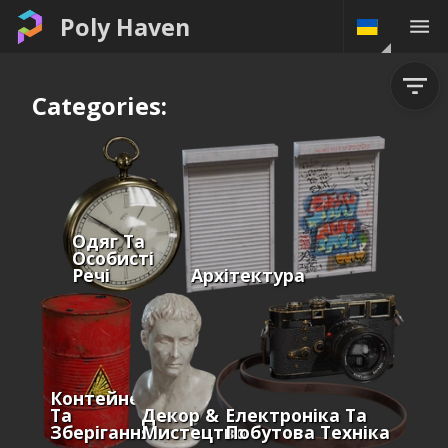
Poly Haven
Categories:
Одяг Та
Особисті
Речі
Архітектура
Контейнери
Та
Декор &
Електроніка Та
Зберігання
Мистецтво
Побутова Техніка