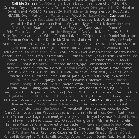
Call Me Sensei
NotARectangle
Noelle DeCuir
jae hoon Choi
Yd C
M C
Cameron Taylor
Nenad Nikolic
Tanner Moerke
Victor Ofvergard
苏打
K Y
Galahan
Derek Anwyl
W00k13
Released 50
MeTheManwich
iosgamertool
Bob Ashton
INFADEL
Devin Mattox
Jon Martello
Jan
Wyatt Sui
LesterCovax
Cue
tran tuan
Bad Radish
Sebastian
暁子 清水
Dan Wheatley
Md. Wasif Anjum
Lewis of the Rat Brigade
Juan Pinilla
My Name
Iggy
Terifict
Kiddow
simsterns
Olivier Babet
Brandon Wilkie
BlackSkyNinja
Pavel Karapud
Daren Gallo
Peleg Tabib
Null
Cole Johnson
Joe Bergmann
Pav North
Mike Rogers
Bull Spit
Sage
Ryan Kirkland
Luke White
Yannick
falgn0n
CGSpoon
gubi
Daniel Robertson
Brennan Oort
sanxbile
Dustin McGlinchey
Matias Vialagro
lininx66
Joe Brady
Andre Buzzo
Christian Stankovic
Việt Anh Lê
LYRICS OF LIFE
Webora Studios
Sean
乐 音
Petros
眠瓏
James
John Deere
Roman Vyborny
John Woodall
an l
BZK Gaming Leo
chen zhen
MODECAM
Kevin Klever
dima sirababa
Andrew Pierce
Артем Бардин
nagi
FranklinTremplin
JL
Iustin Ocunschi
Joey Parrella
Christian Lee
Robert Hankinson
M0TH
Jack Ü
LCQP
FENG XU
Ali DeAdam
Styxx
GLASS ACT
kona
T1 Exotic
RZ
abby!
ll Stanced
Import_bpy
Hamsternator
Forest Katsch
NuWest
Antonio Castaldo
Daisy Jai
Tristan Davies
Jay Spurgeon
David Thomas
Samuel Vikse Bruvik
BusaBusa
C+HO aR
Taylor Williams
Vasily
Nikoloz Todua
ma de
Dennis Hosgood
Jared Bullard
John Dykes
Yihui Xiong
Jay Renteria
Lucie Královcová
BurpingMusquito
humansoulinterface
Hector Estrada
Ranya Zhong
_Blobster_
Le sun
megan lavoie
Spartan 052
Brayden evans
Austin Taylor
S Mingkwan
Wawy
Kerstetter
Gicly Rodríguez
DryingUEFN
IS IT?
Thunderjaw Thunderjaw
Carlos Martin Jr
Studio 9
Alberto Hernandez
Running Man
Digital Ancients
Vlajko Tomić
Dan Palasz
Fadil Bay
Fabricio BJS
Ash Younes
Mr Memz
Paweł Krysiak
Gavin Dasuta
The Mighty KC
Nifty Nic
UltimateTJF
Quistis
Reinier Weerts
MaxMinutiae
Adrián ramos
Oachkatzl Schwoaf
dr32768
corbin tinsley
Cassandra Stewart
MikeyLikesIt
Delano Lowes
doggybdog26
Chris Aitan
yuta t
Sean Woods
cubeorigins
Tommy Parish
Just Rovin
Austin Rea
Shane Yamamoto
Eugene Dementjev
Vitaliy Florin
Никуся Гноянко
Michael Eckert
John Fewell
Jon Mayo
مالك البلوشي
Qiaoyue Wang
Salem Alajmi
Fabian Brehm
Lemesle Maxence
Charles Everett
Alexa trade
HH
Keke
покупка байер
Poulet
Derek Messier
Trivi
Kevin Neal
Alex Souza
Cromatik
Slinky
Migu D
Yyyum
Nick Forshaw
Pascal Raymond Cazemier
Denis Moura Velasco
Sinclaire Black
Xenophik Xenophik
Tarik Sakalli
swarfey
Vojtech Proschl
Daniel Ruiz
Josiah Scott