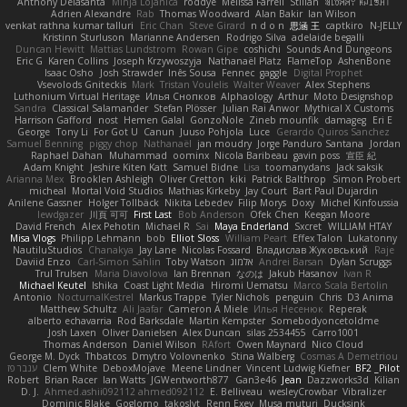
Anthony Delasanta
Minja Lojanica
roddye
Melissa Farrell
Stilian
ꌃ꒒ꀎꋪꋪꌩ ꀘꈤꀤꁅꃅ꓄
Adrien Alexandre
Rab
Thomas Woodward
Alan Bakir
Ian Wilson
venkat rathna kumar talluri
Eric Chan
Steve Girard
n d o n
思涵 王
captkiro
N-JELLY
Kristinn Sturluson
Marianne Andersen
Rodrigo Silva
adelaide begalli
Duncan Hewitt
Mattias Lundstrom
Rowan Gipe
coshichi
Sounds And Dungeons
Eric G
Karen Collins
Joseph Krzywoszyja
Nathanaël Platz
FlameTop
AshenBone
Isaac Osho
Josh Strawder
Inês Sousa
Fennec
gaggle
Digital Prophet
Vsevolods Gniteckis
Mark
Tristan Voulelis
Walter Weaver
Alex Stephens
Luthonium Virtual Heritage
Илья Снопков
Alphaology
Arthur
Moto Designshop
Sandra
Classical Salamander
Stefan Plösser
Julian Rai Anwor
Mythical X Customs
Harrison Gafford
nost
Hemen Galal
GonzoNole
Zineb mounfik
damageg
Eri E
George
Tony Li
For Got U
Canun
Juuso Pohjola
Luce
Gerardo Quiros Sanchez
Samuel Benning
piggy chop
Nathanaël
jan moudry
Jorge Panduro Santana
Jordan
Raphael Dahan
Muhammad
oominx
Nicola Baribeau
gavin poss
宣臣 紀
Adam Knight
Jeshire Kiten Katt
Samuel Bidne
Lisa
toomanydans
Jack saksik
Arianna Mex
Brooklen Ashleigh
Oliver Cretton
kiki
Patrick Balthrop
Simon Probert
micheal
Mortal Void Studios
Mathias Kirkeby
Jay Court
Bart Paul Dujardin
Anilene Gassner
Holger Tollbäck
Nikita Lebedev
Filip Morys
Doxy
Michel Kinfoussia
lewdgazer
川頁 可可
First Last
Bob Anderson
Ofek Chen
Keegan Moore
David French
Alex Pehotin
Michael R
Sai
Maya Enderland
Sxcret
WILLIAM HTAY
Misa Vlogs
Philipp Lehmann
bob
Elliot Sloss
William Peart
Effex Talon
Lukatonny
NautiluStudios
Chanakya
Jay Lane
Nicolas Fossard
Владислав Жуковський
Raje
Daviid Enzo
Carl-Simon Sahlin
Toby Watson
אלמוג
Andrei Barsan
Dylan Scruggs
Trul Trulsen
Maria Diavolova
Ian Brennan
なのは
Jakub Hasanov
Ivan R
Michael Keutel
Ishika
Coast Light Media
Hiromi Uematsu
Marco Scala Bertolin
Antonio
NocturnalKestrel
Markus Trappe
Tyler Nichols
penguin
Chris
D3 Anima
Matthew Schultz
Ali Jaafar
Cameron A Miele
Илья Несенюк
Reperak
alberto echavarria
Rod Barksdale
Martin Kempster
Somebodyoncetoldme
Josh Laxen
Oliver Danielsen
Alex Duncan
silas 2534455
Carro1001
Thomas Anderson
Daniel Wilson
RAfort
Owen Maynard
Nico Cloud
George M. Dyck
Thbatcos
Dmytro Volovnenko
Stina Walberg
Cosmas A Demetriou
ענבר פז
Clem White
DeboxMojave
Meene Lindner
Vincent Ludwig Kiefner
BF2 _Pilot
Robert
Brian Racer
Ian Watts
JGWentworth877
Gan3e46
Jean
Dazzworks3d
Kilian
D. J.
Ahmed.ashii092112 ahmed092112
E. Belliveau
wesleyCrowbar
Vibralizer
Dominic Blake
Goglomo
takoslvt
Renn Exev
Musa muturi
Ducksink