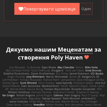
Пожертвувати щомісяця
Один
Дякуємо нашим
Меценатам
за
створення Poly Haven
Joni Mercado
S J Bennett
Ryan Wiebe
Max Chandler
Anton
Mike Verta
Max Christian Pohle
Scott DeWoody
Douglas K.
Yorik van Havre
Ernst Bronde
BetaFive Productions - Daren Dochterman
Eric Perley
James Robinson
I/O Studio
Roger Thomas
Joey Wittmann
Marcin Wiśniewski
James
JS
KangaroOz 3D
Leif Pedersen
Tomasz Muszyński
Roberd Palm
Lampantino
Javier Meseguer de Paz
Charles Tigner
Scott Wheeler
Eelco Dolstra
Lasse Kjønnås
Viduttam Katkar
chris huf
David Pekarek
Evan Seccombe
Manfred Knorr
PaulR
Malcolm Dwyer
Derek Carlin
RF
Wendy Ward
Fianna Wong
Tomasz Wyszolmirski
Riccardo Giovanetti
fr54
William Schilthuis
Herman Idzerda
Stephane Toraldo
Stephen D Swaney
Kai Gregor
Robert Angone
James Rogers
Calinou
Alan Gregory
Paul O' Grady
Phyl
Luthien Dulk
Miguelaxa
Takuya Sawatari
Peter Moonen
ambientCG
xavier moscoso
Vedat Afuzi
Thomas Lisle
Warren Moore
Zaq Schlanger
Chase Stone
Conicer
VoxelKei
Mikkel Nielsen
Nico Wardakas
Frank Grande