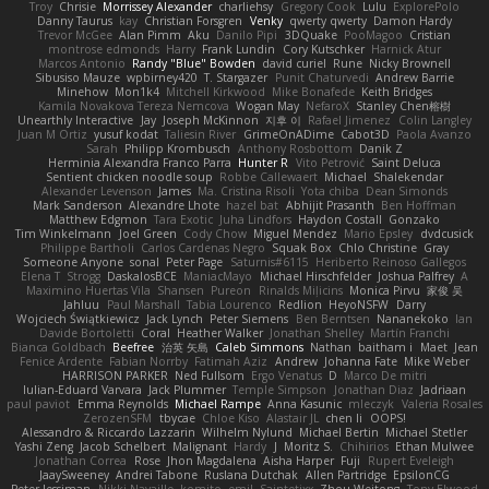
Troy
Chrisie
Morrissey Alexander
charliehsy
Gregory Cook
Lulu
ExplorePolo
Danny Taurus
kay
Christian Forsgren
Venky
qwerty qwerty
Damon Hardy
Trevor McGee
Alan Pimm
Aku
Danilo Pipi
3DQuake
PooMagoo
Cristian
montrose edmonds
Harry
Frank Lundin
Cory Kutschker
Harnick Atur
Marcos Antonio
Randy "Blue" Bowden
david curiel
Rune
Nicky Brownell
Sibusiso Mauze
wpbirney420
T. Stargazer
Punit Chaturvedi
Andrew Barrie
Minehow
Mon1k4
Mitchell Kirkwood
Mike Bonafede
Keith Bridges
Kamila Novakova Tereza Nemcova
Wogan May
NefaroX
Stanley Chen榕樹
Unearthly Interactive
Jay
Joseph McKinnon
지후 이
Rafael Jimenez
Colin Langley
Juan M Ortiz
yusuf kodat
Taliesin River
GrimeOnADime
Cabot3D
Paola Avanzo
Sarah
Philipp Krombusch
Anthony Rosbottom
Danik Z
Herminia Alexandra Franco Parra
Hunter R
Vito Petrović
Saint Deluca
Sentient chicken noodle soup
Robbe Callewaert
Michael
Shalekendar
Alexander Levenson
James
Ma. Cristina Risoli
Yota chiba
Dean Simonds
Mark Sanderson
Alexandre Lhote
hazel bat
Abhijit Prasanth
Ben Hoffman
Matthew Edgmon
Tara Exotic
Juha Lindfors
Haydon Costall
Gonzako
Tim Winkelmann
Joel Green
Cody Chow
Miguel Mendez
Mario Epsley
dvdcusick
Philippe Bartholi
Carlos Cardenas Negro
Squak Box
Chlo Christine
Gray
Someone Anyone
sonal
Peter Page
Saturnis#6115
Heriberto Reinoso Gallegos
Elena T
Strogg
DaskalosBCE
ManiacMayo
Michael Hirschfelder
Joshua Palfrey
A
Maximino Huertas Vila
Shansen
Pureon
Rinalds Miļicins
Monica Pirvu
家俊 吴
Jahluu
Paul Marshall
Tabia Lourenco
Redlion
HeyoNSFW
Darry
Wojciech Świątkiewicz
Jack Lynch
Peter Siemens
Ben Berntsen
Nananekoko
Ian
Davide Bortoletti
Coral
Heather Walker
Jonathan Shelley
Martín Franchi
Bianca Goldbach
Beefree
治英 矢島
Caleb Simmons
Nathan
baitham i
Maet
Jean
Fenice Ardente
Fabian Norrby
Fatimah Aziz
Andrew
Johanna Fate
Mike Weber
HARRISON PARKER
Ned Fullsom
Ergo Venatus
D
Marco De mitri
Iulian-Eduard Varvara
Jack Plummer
Temple Simpson
Jonathan Diaz
Jadriaan
paul paviot
Emma Reynolds
Michael Rampe
Anna Kasunic
mleczyk
Valeria Rosales
ZerozenSFM
tbycae
Chloe Kiso
Alastair JL
chen li
OOPS!
Alessandro & Riccardo Lazzarin
Wilhelm Nylund
Michael Bertin
Michael Stetler
Yashi Zeng
Jacob Schelbert
Malignant
Hardy
J
Moritz S.
Chihirios
Ethan Mulwee
Jonathan Correa
Rose
Jhon Magdalena
Aisha Harper
Fuji
Rupert Eveleigh
JaaySweeney
Andrei Tabone
Ruslana Dutchak
Allen Partridge
EpsilonCG