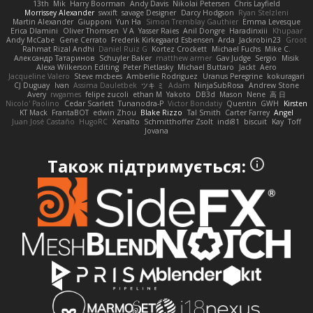
13th
Mik
Harry Boorman
Andy Davis
Nikolai Petersen
Chris Layfield
Morrissey Alexander
swxift
savage Designer
Darcy Hodgson
Ryan Stelzleni
Martin Alexander
Giupponi
Yun Ha
Simon Tremblay Gauthier
Emma Levesque
Erica Dlamini
Oliver Thomsen
V A
Yasser Raies
Anil Dongre
Haradinxiii
Khupaar
Andy McCabe
Gene Cerrato
Frederik Kirkegaard Esbensen
Arda
Jackrobin23
Groot
Rahmat Rizal Andhi
Daniel Ruiz G
Kortez Crockett
Michael Fuchs
Mike C.
Александр Татаринов
Schuyler Baker
matthew armer
Gav Judge
Sergio
Misik
Alexa Wilkerson Editing
Peter Pietlasky
Michael Buttaro
Jackt
Aero
Jacqueline Valero
Steve mcbees
Amberlie Rodriguez
Uranus Peregrine
kokuragari
CJ Duguay
Ivan
Assima Dauletbek
ツキ ミ
Adam
NinjaSubRosa
Andrew Stone
Avery
rwgames
felipe zucoli
ethan M
Yakoto
DB3d
Mason
Nene
高 日
Nicolo' Paolino
Cedar Scarlett
Tunanodra-P
Victor Bondatiy
Quentin
GWH
Kirsten
KT Mack
FrantaBOT
edwin Zhou
Blake Rizzo
Tal Smith
Carter Farrey
Angel
Juan José Castaño
HugoRC
Xenalto
Schmitthoffer Zsolt
indi81
biscuit
Kay
Toff
Jovana
Також підтримується: