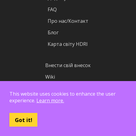
FAQ
Про нас/Контакт
Блог
Карта світу HDRI
Внести свій внесок
Wiki
Джерело
This website uses cookies to enhance the user
Статистика
experience.
Learn more.
Статус
Got it!
Ліцензія