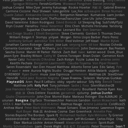
Peter Jessiman
Nikki Navaille
komito
emil
Saintetixx
Zhou Weitong
Tony Elwood
Sprague Williams
FeroshGirlSims
Worawut Pongchen
Daniel Jennings
Joshua Conard
Mike Dyer
Jeremy Fukunaga
Rockie Hoerter
鸿彬 邱
Gabriel Brenne
Carmine Ciccone
Paul Shewan
luke gentile
Lux_Fox
azbeaupre
Binsei Numao
Quade Zaban
Aleksandra Davydenko
Benjamin Newman
Kumatora
Liam Jordan
Masanyao
Andreas Gohl
TheThomasTrainzUser
Line Ulv
John Dreessen
David Valentine
Edson Rodriguez
Dávid Borsodi
Lil Sleeping Bag
SubToMyYTplz
Bryn Couser
HanaYou
Hakar Kerarmor
Elric Chen
Michelle Hironaka
Yandong
Supachai Chanarittichai
Leonard Rio
Ben Seaman
Axis Design Studio | Elliott Benjamin
Steve Clements
Gordon S
Thomas Deisz
William Bergen II
Slompy
yotpak
Morgan
Ximo Llopis Barber
Piero Perez
Anthony Simuel
astroblur
Erik Miller
Fred Vollmer
Jeff Kissel
Martin Býšek
Jonathan Caron-Roberge
Gaston
Jose Luis
seryong kim
till toe
Nicolas Ocheda
Clemente Gonzalez
Sean McSharry
Jack Palmstrom
John Daineusaure
Bas Peeters
Sascha Donie
Marvin W Parker
Patrick
Zach Ball
Isaac
katren wood
Deek_Blue
Jason Eyre
Bradley Wilson
Cathy W
Dennis Torosyan
Brian Dolan
Cameron Koch
Xavier Caliz
Fernando D'Andrea
Zach Robyn
Fizzle
Lukas Ess
andrea cerini
Keerthi Pachala
Benjamin Learmonth
Claudia Toyama
Von Piper Flowers
Søren Rosendahl
Van Den Heuvel Matthew
Alberto Ferrer Lara
Edo Salvej
Pzit
✧ 𝔪𝔞𝔯𝔦 ✧
eeee
Aurora Nights Studio
Dougal Henken
Attila Malarik
uujann
D1REW00F
Ryan Dunn
mura
Jose Espinoza
iiiimmmm
Matthias LN
SteelDriver
Henri49
Solid Jake
Ricardo Negrete
Саша Ячмень
Solacen
Martynas Gurskas
PlaytestDS
Aren
Paul R LeBlanc
vikky
sepehr sabour
Silly Killy
Benoît Texier
Matthew Jeffs
Kelly Port
Tony Johnson
Sadie J. Foxx
SilentWatcher28
Jose Francisco Martinez
The Name Brand Company
Bouillard
Patrick Ryan
Keu
皓欽 涂
Chris DeVere
Foxokles
garzatron
cyclump
Joshua Dunfee
Giulio Chiaramonte
John Doe
Mornè Blake
Mateusz Relinger
Elia ALMALIKI
JC
uiiunan
Rongina
DigiTaco
Thierwaechter
Francois Gandon
Aaron Mceachern
kath
AREA 6
Alan Farkas
Humoud Al-Amiri
Rasmus Hauge
Arlene Lukkarila
ColdRice25
Anthea Ward
Peter Mark Wittmann
Pascal Scrivani
Elias Jimenez
Lawrence Rogers
Kurt Boyer
Risk 📀
Andreea Cosma
Dan Greenheck
Annette Pew
Stories Beyond The Borders
Spark PJ
Mohamad Hadlah
Kyle Mitrione
Ty Grenier
dddddrdrdrdrdr
Marcell Ceslowsky
Cedoulain
Jeff McGowan
Carlos Filipe
Oleg
Elsie
Markus Löchte
Anton Howell
Alexander Adelmann
Spirit-Rush
Moritz Schmidtchen
Liam
Derek Wight
幸史 松下
Eduardo
Peter Thomson
Sean T