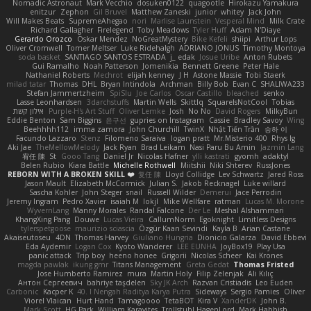
Nomadic Astronaut
Mark Vecchio
dosuken0122
quagootle
Hirokazu Yamakura
enitzur
Zephon
Gil Bruvel
Matthew Zaneski
junior
whitey
Jack John
Will Makes Beats
SupremeAhegao
nori
Marlise Launstein
Vesperal Mind
Milk Crate
Richard Gallagher
Firelegend
Toby Meadows
Tyler Huff
Adam N'Diaye
Gerardo Orozco
Oskar Mendez
NoGreatMystery
Bike Kefeli
shiipi
Arthur Lops
Oliver Cromwell
Tomer Meltser
Luke Ridehalgh
ADRIANO JONUS
Timothy Montoya
soda basket
SANTIAGO SANTOS ESTRADA
j_ edak
Josue Uribe
Anton Rubets
Gui Ramalho
Noah Patterson
Jomenikia
Bennett Greene
Peter Hale
Nathaniel Roberts
Mechrot
elijah kenney
J H
Astone Massie
Tobi Staerk
milad tatar
Thomas
DHL
Bryan Intindola
Archman
Billy Bob
Evan C
SHALIWA233
Stefan Jammertzheim
SpiSlu
Joe Carlos
Oscar Castillo
bleached
senko
Lasse Leonhardsen
3darchstuffs
Martin Wells
Skittlq
SquareIsNotCool
Tobias
אילון קשת
Purple-H's Art Stuff
Oliver Lemke
Josh
No No
David Rogers
MilkyBun
Eddie Benton
Sam Biggins
윤구선
gupries on Instagram
Cassie
Bradley Savoy
Wing
Beehhhh112
imma zamora
John Churchill
TwinX
Nhật Tiến Trần
승하 이
Facundo Lazzaro
Stenz
Filomeno Saraiva
logan pratt
Mr.Misterio 400
Rhys lg
Aki Jae
TheMellowMelody
Jack Ryan
Brad Leikam
Nasi Paru Bu Amin
Jazmin Lang
宥任 陳
St
Gooo Tang
Daniel Jr
Nicolas Hafner
ylli kastrati
gyomh
adaktyl
Belen Rubio
Kiara Battle
Michelle Rothwell
Miitshii
Niki Shterev
RussJones
REBORN WITH A BROKEN SKILL ❤️
复任 陳
Lloyd Collidge
Lev Schwartz
Jared Ross
Jason Mault
Elizabeth McCormick
Julian S.
Jakob Recknagel
Luke willard
Sascha Kohler
John Steger
snail
Russell Wilder
Demerui
Jace Perrodin
Jeremy Ingram
Pedro Xavier
isaiah M
lokjl
Mike Wellfare
ratman
Lucas M. Morone
WyvernLang
Manny Morales
Randal Falcone
Der Le
Meshal Alshammari
KhangXing Pang
Douwe
Lucas Vieira
CallumNorm
Egoknight
Limitless Designs
tylerspetgoose
maurizio sciascia
Özgür Kaan Sevindi
Kayla B
Arian Castane
Akaiseutoseu
4DN
Thomas Harvey
Giuliano Hungria
Dionicio Galarza
David Ebbevi
Eda Aydemir
Logan Cox
Kyoto Wanderer
LEE EUNHA
JoyBox19
Play Usa
panic attack
Trip boy
heeno honee
Grigorii
Nicolas Scheer
Kai Krones
magda pawlak
ikung gmr
Titans Management
Greta Gedat
Thomas Fristed
Jose Humberto Ramirez
mura
Martin Holy
Filip Zelenjak
Ali Kılıç
Антон Сергеевич
bahriye taşdelen
Sky JK Arch
Razvan Cristiadis
Leo Euden
Carbonic
Kacper K
40. I Nengah Raditya Karya Putra
Sideways
Sergio Pamies
Oliver
Viorel Vlaican
Hurt Hand
Tamagoooo
TetaBOT
Kira V
XanderDK
John B.
Mark Scott
HG Park
William Karavites
Trollstuhl HagenLord
Mark Habbish