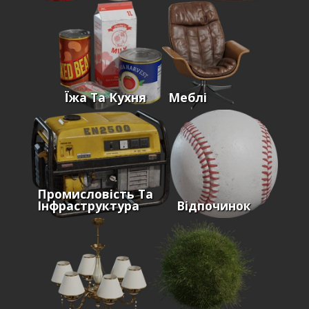
Їжа Та Кухня
Меблі
Промисловість Та
Інфраструктура
Відпочинок