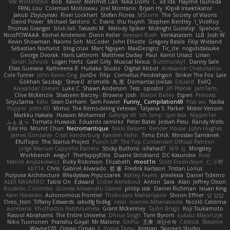
VW Winterstein
Bob
Xavier
Mehmet Can
Nika Domi
C
xd Idk
Hajime Tsunoda
FRNL Lou
Coleman Molloseau
Joel Montano
Bryan Hy
Юрій Insektikator
Jakub Zbyszynski
River Lockhart
Stefan Florea
MStorm
The Society of Visions
David Power
Michael Santoro
C. Evans
thu huynh
Stephen Bentley
I_ViceRoy
Thomas Granger
bloli loli
Takashi M.
Melody Spiker
Midnight Gunship
Spencer_
NicoPOWAAA
Kornel Anderson
Dixon Keller
Keenan Rush
Venkataram
LLB
Josh W.
Kevin Showman
Naomi Soh
McCoder
John Elliotte
Gregory Basile
Filip Wieland
Sebastian Norlund
blog cruvi
Marc Nguyen
MaxDezignz
Tic_cle
nogutidaisuke
George Dvorak
Haris Lattirom
Matthew Daday
Paul
Kamil Uriasz
Lirian
Sarah Schrock
Logan Hertz
Gaël Gilly
Musical Nexus
Buttmunky1
Danny Sale
Elias Guevara
Kathreena B
Huitaka Studio
Digital Abbot
Aleksandr Chebotariov
Cole Turner
John Kevin Ong
JonDo
Filip
Cornellus Pendrahgon
Striker The Fox
Lale
Gökhan Sazdağı
Steve-0
el smells
丸 黒
Domantas Jokšas
Eduard
EvilQ
Alexander Olesen
Luke C
Shawn Anderson
Tess
opostol
Jiří Ptáček
JamTarts
Clive McKenzie
Shabeen Barzey - Browne
Josh
Martin Bailey
Espen
Princess
SiryuSama
Kelu
Sean Derham
Sam Fowler
Funny_ Compilation69
htai wu
Nadia
Pupper
John KD
Mimic
The Remodeling Veteran
Talyana S
Parker
Mister Venom
Markku Hakala
Hussien Mohamed
Gaforga VK
Ich Simp
cyril faia
Nipper1er
ふぇ えっ
Tomato Huwaidi
Eduardo ramirez
Peter Bates
Jediah Pesu
Randy Wells
Eilir Ho
Mrunit Churi
Necromantique
Nikki Balsem
Render House
John Hughes
James Gonzales
Cristi Vanderburg
Kaeden Hahn
Timo Erick
Miroslav Šamánek
EfulTopo
The Starius Project
Punch UP: The Top Contender! Official Patreon
Jorge Manuel Cappello Barreto
Sticky Buttons
iiiFahad7
재우 김
Morgsley
Workbench
wegu1
TheHappyElite
Duane Strickland
DC Kasundra
Ross
Marcin Anyszkiewicz
Ricky Robinson
Elizabeth
moot1n
Scott Fredrickson
仁 小野
kb714
Chris
Gabriel Alvarado
哲 董
Fredrik Karlsson
Tristan Lorius
Purpose Architecture
Władysław Pryszczarek
Ashley Fayers
plexlexia
Daniel Tidemo
ALEX NAVARRO
Table On
Edward
Didier Aerlebout
Anton
Sara
Alan
Jeffrey Olson
Riccardo Colombo
Gionea Alexandru Daniel
philip sisk
Daniel Richman
Ieuan King
Karri Haranko
Autonomous Frontier
Thokozani Mahlanyane
Shonn Effner
얍 얍얍
Oreo_tism
Tiffany Edwards
iaksdfg fodkg
ressii
Ioannis Athanasiadis
Nicolò Caterina
aureliana
Khuthadzo Ratshilumela
Grant Mckenney
Tadin Brego
Koji Tsukamoto
Rasool Abrahams
The Entire Universe
Dhruv Singh
Tom Byrom
Łukasz Majorczyk
Niko Tuononen
Pranshu Goyal
Mr Malone
OnPui
王庚
극단수작
Cédrick
Maxime
Wayne120
Omair Omari
L
Yuma Taesu
Kristian
Skyzee's Studio