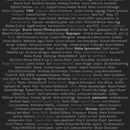
Bruno Yudi
Daddios Studios
Aleksey Pollack
Lotus
Fabrizio Guidotti
Esbern Hansen
ran nie
Justper's Furry Avatar World
Kevin LomondDesign
Victor Ghyssens
749R
CGautos
Kevin Anderson
dusan tomas
Jegregg
Travis Lemieux
Philipp T
David Pulcifer
Thomas Elliott
John Gutwin
Sara Tarr
Shay
CT
Jermaine Bouyea
Liam Smyth
Michael Loh
doctor25th
Larry Jenkins
sv
Andrew Lamb
Hamad
rendered_pixel
der_mihi
Worked Wood
Alan Figg
Matias Dubos
BigWhiteLion
Karolina En
David Curiel
alec1025
BeepCodeMusic
Ben Granger
Bruno Simon (Three.js Journey)
Michelle Ma
Ben
glassapple 325
Woof
Maxime Detournière
DDMers Community
Rayscaper
Chris Dickson
idkdude
성익 김
Piotr
JSR Production house
Dustin Pettegrew
Alessandro Mennonna
Onalist
Devin Martin
Mehmet Oguz Derin
Quinn Kowitt
Lee Stranahan
Robert Whitehead
kocat
Grawlix
Hampus Linden
Alex Vega
orestis picard
S Waugh
Arjen Plakke
Noah Kollmannsberger
Niko
Austin Root
Misha Samorodin
Zach wood
Tabatha Lyn
Andrew Sprague
Karsten Eckelt
Tony
VolkEnVaderland
Raizzer47
Pablo Portal
Viktoriya
MisterBKWolf
שי יעקוב
DerHitsch
We Don't Know What A Car Is
James Patel
Joeri Woudstra
Rochelle Bricker
Bojan Rončević
Justin Green
Sof
Hope Hackett
Sven Kröger
Dejvo
JRichardGaming
fatalmuffin
Sharp
movies byevan
Ayleen
Adam Hutchinson
Neet
EchoTheComposer
Andreas Stockmayer
Ernesto Gomez
Joep Meindertsma
Todd KS
景琦 张景琦
trowelandspade
Phase
Colin Lohaus
atoves
Dan Goddard
Loo Cypher
Adrian Haugseng
TheSmallGacha
trvr
Jacob Hooper
Gaetano Gargano
민희 이
Flavio
Artmachiner
Remy Ponso
Magnús Antonsson
Ben Milius
Griffin
rayhaan.3d
Skyro
Rain
Violetta Radkevich
Chris
Philip Spiessberger
Bryce Powell
BladedBadge
Rafael Perez-Torro
Nemnomi
おるす
Photini By Design
Jason Buier
AblazZe
Rom1
Serin Jameson
Aden Bise
nobuyuki takahashi
ruffles
Nathan Stoltzfoos
Freddy Sghetti
Nick Jainschigg
Siyouardi
passivestar
sirdeadduke
Michael Sasse
Jackson Quinn Gray
Steve Teeps
David Sopala
Joel Hobson
Lou Jonathan
Bertrand RIVEILL
Cocheta
Michael Witmann
Marco Vizcaino
Christoph Letmaier
LaMar Sharpe Jr
Gbromios
Minmax
Daniel1060
Joshua Van-Male
Steve Mitas
Robert Billard
Scopique
Repsaj
Mark Richardson
James Stafford
Jim Rodney
Len Govednik
Cédric Le van
Nate Borsch
alessandro Citro
Osamu Abe
vera usselman
Orly R
Jimmie Floyd
Jake Aust
Scott Peters
mytrixx
dave garcia
Gaëlle Robardet-Nicolas
wymo
Zoidrawzaton
Toby SWANSON
Jaime Jasso
Liam Cox
Joshua Bramer
Mucai 'Daduska'