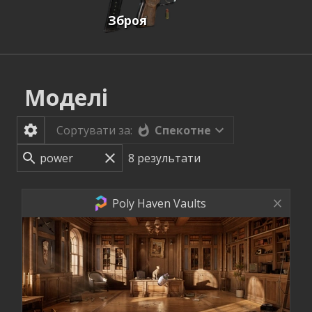
Зброя
Моделі
Спекотне
Сортувати за:
8
результати
Poly Haven Vaults