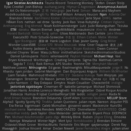
Igor Sirotov Architects
Teunis Woord
Tinkering Monkey
Stefan
Devan Stolp
Rylai Crestfall
Josh Bishop
xuchang jiang
Hlynur G Asgeirsson
Anonymous Axolotl
Art Ov Nekromorph
正 明
Felix gogo
Joe Ford
Simon
Mana and Mayhem
Abdelkouddouss
ChengXi Yu
Michael Wilson
Amaury Faucon
Njan
Adenta Dar
Brandon Belisle
Karl-Heinz Köster
Ghoulishlycool
Jarle Styve
DHFG
name
Håkan Fors
nathan
val drew
Spidey
Jack Rao
Vova Kubytskyi
Cristian Vigliano
Anthonycraig
Eng Ahmed
Noah Kollmannsberger
Lutz
Jude Matanguihan
Tezuka
ETM
daraku
Marcin Biernat
LegoMilkMalik
miaukenzie
Alex Vo
Andrew
Horald Bartoldt
ttitim Tang
sahin
Ulises Maldonado
Ben Carlisle
Jake Messer
Exacute3D
Piotr Sztucki-Szewców
주호 정
Ethan Cohen
Metix
Winter
Igor Rodriguez
朋弥 林
Hank Logsdon
Elias
Javier Garay
Greg Miller
Wonder Lizard588
Gliese 570
Wiola Miszczak
Irina
Олег Гладков
凌太 上村
hullin thierry
Jackson L.
Harri Myllynen
Bojan Kostovic
Owen Connor
Gabriel Chvyrev
Wixer
Wasu Ju'Nior
mrthethatone
SketchedAnimationStudios
Daniel Larios-parra
Pablo
selvinsworld
Payton Heniser
Michael Hays
Vae
Bryan Kirkwood
Worthington
Creating Simpires
Sigma Eta
Matthias Carrick
Sagida T
Eddy
Raik Remus
APS Studio
Yvonne Ott
Menyhárt Marcell
Matthew Lowery
MrIncognito
Ed garas
Realmwrights
MikusMasquerade
jorge R
Ns
Khaidu
ryan jordan
Gabriel Malmgren
Dan Bojorquez Angulo
Williem McWhorter
Liam Tanaka
Mahmoud Khetabi
יניב חלה
Sladana Vukoja
Tom Weijnjes
jen
Danarogon
Streemer
Eli Mason
James Simpson
Hollow_Jenza
eje
지환 이
log
luke harrison
C
Ray Delapaz
Dmytro
Noah Couallier
Character34
indiiglo
Javlonbek rajabbayev
Crewman 47
Isabelle Lamarque
Michael Shimniok
Jonathan Harris
Andrea Lorenzo Mereghetti
Nils Ringlstetter
Osbiel Roque Arocha
Rebecca
Humza R Iqbal CombatNinja1269
laddc
sellig64
Javier
Radix N
Ariel Ilmari Kajava
Brandon DeLauney
Geoff Allen
Kamran Kadirov
MELUIP Store
Alpha3
Spotty Spotty YQ
TrixMix
Julian Quintero
julian reyes
Nareon
Alquiler PS5
Era Rerza
bjgrimoari
Caleb Mcmullen
giovanni varani
Mackenzie
KuroShi
michael sierra
Nameless Renders
MMDCRAZED
DivineXavier
DEATHSTEED
Cli4D
vamsidhar reddy
Jack Taylor
Olov Melander
James Barrie
Bryant Price
DEEPNOX
Pen
Michael Koschmieder
pato dlgv
Wrinkly Blink
Ruben
Jesper Elling
Onooka
Kseniya
Mesaland
Winter Night
Mert İyiiz
forrobloxdev
J. Brendan Elmore
Octavia's Mesh Grove
MinhazMurks
Fxntxnile
Eric Moyer
qaylanuraya
Derek Ray
Waaagghh
Joshua Vincent
Amar
Declan Newell
Javier Fernández Alegre
julian silver