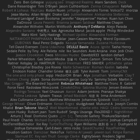
Zero
Ben Gillespie
yuijung seo
Imagined Realms
Alani Sanders
Deck
Dane Reisenbigler
Tim O'Bryan
Jason Cuthbertson
Zerina Cmajcanin
FabFab
Robert A Lohaus
Paul Lau
Robin Nuen
jeffsarge
Alexandro Torres
Volico72
morzsa
Jesse Marku
Allan Wright
Drake Gao
Julileeheehee
Aleksandra Stefanova
Bernard Landgraf
Daan Bootsma
Jennifer "daysparrow" Harlan
Kuan lun Chen
DaDrood
Laura Pesenti
Brianna Janssen Saldivar
Matthew Chapin
Alexander Wilhelm
Martin Wittfooth
Anthony F DeMarco
Alejo Parada
Alejandro Soriano
中村秀人
kas
Agnieszka Marut
Jacob apple
Philip Windecker
Matz Klint
Sally Hastings
Michael Updike
Alexandra Forman
NATTAWOOT PHIMPHAKAN
MrIsklar
Jean-Cassien Marmey
Weird Oposssum
LIUBOYAN
Raul Perez Delgado
Kazuya Yamanaka
Zuzana Hudecova
Tell David Evensen
Daria Udachina
DELILLE Basile
Acura .Ignite
Tasha Henry
Sedale Pelle
by Tiny
Ale Pašeta
nile
Ike Saunders
Aves Arcana
inex
Jedi Chen
Jaxson Crookston
Ewos
Miroslav Hudec
Davebb933
landon dehart
Parker Wheeldon
Gas SessionMedia
정율 이
Owen Carson
Simon
Tim Schulz
Ratner
KelsyJay
Jo
HARTHUR
Taylor Freeman
FRED MAHER
prfctwhite
yataa
Christopher Bradley
Joe Rivera
Malte Schweitzer
Roman Kaelin
Isabella
Erickson Foster
Chandler Griese
修汰 山田
Tyler Avirett
Tom
JimmyCNX
The one and only phase
sepp
HectorOH
Brian
Alyx
Jonathan
Verbatim
Clay T
Reiten Cheng
Joykk
Sonia domenech garcia
Lucy Vu
Sammy Sidefx
Martin C
Mac Greggor
The Bearded Squirrel
Rebecca Whitehead
Matthew Tronc
R
Gabirél
Force Feed
Radosław Wieczorek
CineArtOhio
Sabrina Munley
Jeroen Bekkers
Rodrigo Terrazas
Yael Ghusoun
Aaron
Adam Jenkins
Pranaya Shakya
Polina Leskova
Sylvain
Traxus
Jehad Maddah
재윤 옥
Irma Andersson
Alex Cullinane-Carrasco
Matthew Whiteacre
Johannes Sjöstedt
Matt Dalpé
George Wheat
Oliver Erdmann
Kenan Regez
sludgybeast
Mukund A
Joseph Combs
Khalid
Brian Tabone
MarzZ
Well Misinformed
charlie otto
HAGI
Cédric Vermeirre
Leon Husky
Robert jean
Tom Rudolf
Sergio Uscanga
Flex2006D !
NightWriter
Arturo J. Real
Dominic Qusto
ぶー うじ
Tenzide Gallery
TheAuraStandard
Paul Friedl
Charles
Michael Dunphy
GremlinBrokeMyVideoGame
Joshua Campbell
NotTerrellBatchelor
Xie Ray
TurtleTheThing
Ryan Williams
政則 谷
w z
Dushyant M
Joshua Esmeralda
Carl-Edwin
retro rocks
EasedChunk2
RayePixlrKay
Houston Gaston
Danizoar
NekoTux
Fattma Al Lawati
yewen sun
Felipe Ramos
Slamuel EC
Key van Thull
George Clarke
EightySeven
Frederic Sigrist