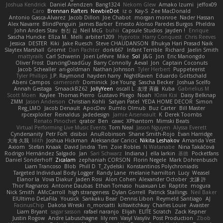
Joshua Kendrick
Daniel Arendzen
Bang1324
Nekom Glew
Amako Izumi
jeffox09
Caro
Brennan Rafters
NewbieDot
iz o
Kay-S
Zee MacDonald
Antonio Gasca-Alvarez
Jacob Dillon
Joe Chabot
morgan monroe
Nader Hassan
Alex Navarre
BlindPenguin
James Barber
Ernesto Alonso Paredes Burgos
Pheldra
John Anders Stav
현진 김
Neil McG
buhii
Capsule Studios
Jayden !
Enrique
Sascha Huncke
Elīza M.
Melli
arbiter1209
Hyprotix
Harry Conquest
Chris Reeves
Jessica
DESTER
Kiki
Jake Ruesch
Steve CHAUDANSON
Bhukya Hari Prasad Naik
Slaytex Marshall
Gromit
Dan Pachter
dork667
Infant Terrible
Richard
Jaelin Smith
mattyrails
Carl Schwerin
Joeri Lefévre
Mike
Sol
J&G
Jon
Eric Manongdo
Oliver Frost
DancingDeadGuy
Barry Connolly
Aeval
Jon
Captain Coconuts
Jacob Schealler
ari-goldman
Nathan Johnson
Tyler Herbert
Puppeteerist
Tyler Phillips
J.P. Raymond
hayden harry
NightRaven
Eduardo Gottschald
Abeni Campos
cameronfr
Dominick
Joe Young
Sascha Becker
Joshua Scelfo
Annah Gestaga
SmaackBZ62
JollyYeen
oscall L
友理 斉藤
Kuba
Gabrielius M
Scott Moen
Kaylee
Thomas Pierro
Gustavo Pliego
Noah
Юлія Кізі
Daisy Belknap
ZMM
Jason Anderson
Christian Kohli
Satyan Patel
YEDA HOME DECOR
Simon
Reg_LMO
Jacob Denault
ApocDev
Rumlo Olmub
Buz Carter
Bill Master
rpcexploiter
Reinaldus
jadedesign
Jamie Arseneault
K
Derek Toombs
Renato Pinochet
qrator
Ben
cawc
XPhantom
Mimski Beats
Virtual Performing Live Music Events
Tom Neal
Jason Nguyen
Alyssa Everett
Cyndersanity
Petr Fořt
disiboi
AnuRobinson
Shane Smith-Rojo
Evan Harridge
大海 久我
lilith
Joshua Hickman
Aleksandar Caricic
Nikita Leshakov
Amanda Vest
Axiom
Stefan Knaak
David Jindra
Tim
Zoie Robles
N Watanabe
Nina Takáčová
Rodrigo Hernández Salgado
Jan
Sari Schwarz
Indiana J
ella larkin
基德
Pocketfans
Daniel Sonderhoff
Zicalam
zephaniah CORSON
Florin Negele
Mark Dohrenbusch
Liam Trancoso
Blob
Phill D
T_Zydelski
Konstantinos Polychroniadis
Targeted Individual Body Logger
Randy Lane
melanie hamilton
Lucy
Weasel
Elanor la
Vova Diakur
Jaden Rosi
Alon Cohen
Alexander October
文謙 許
Thor Ragnaros
Antoine Daubas
Ethan Tomaso
huaxuan Lei
Raptite
mogura
Nick Smith
AMcCarroll
high strangeness
Dylan Gorrell
Patrick Stallings
Neil Baker
ElUltimo DeLaFila
Yousick
Sankaku Bear
Dennis Libon
Reymeld Santiago
AJ
FacinusChip
Dakota Wreski
n_morcatti
killswitchkay
Charles Louie
Avaister
Liam Bryant
sagar sasson
rafael naranjo
Elijah
ELITE Scratch
Zack Kepner
Justin Rogow
Andre Labuschagne
lily ren
Vasyl Vasyliv
Post Production
Zbob