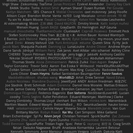
Wilbert Schuurman Hess
yuna yamamoto
Derek Carlin
Ben Watts
RavenXXXX
Virgil Shaw
Zeikomiray
TeaTime
Jonas Printzen
Ezekiel Alexander
Danny Ray Clark
BAMA Studio
Toms
Anton Smit
Ayman Sharaf
Dusan Runtak
Per Gouras
Kaitlyn Matchem
SBS
Chance K
Mistral Chronicles
cael mckinney
Jakey Floofle
Allison Cope
Brandon Morse
Vanta
ns103
Luigi Macaluso
simen stroek
19:48
Yu xin Ye
Adam Moore
Pascal Creative Design
Kelvin Yim
Yaroslav Leschenko
AI videomaking
Moon
正和 綱嶋
David KALFON
Dmitry Vinnik
Katti
keilyn nuñez
Wenxin Huang
Sarah BADJI
GrayDarth
Eli Herrington
ALP Gauna
manuel chiocchetta
ThatRamenDude
CluelessArt
Cергей Лозенко
Emmett Peck
Stefan Scotzniovsky
Hieu Tran
新之助 佐々木
Armin Bauer
Konrad Wantrych
E Barrios
Jack Malone
Harry Jumaidi
에이지
Eylül Solakoğlu
my moon, your stars
Jarod
Dinki
Alexey Vaitvud
Udi
Yurii Antonyuk
estuine
Queen Sitra
Fy Hy
Jack
Jacob Mars
Shaquita Puckett
Danning Lu
LunaLoutre
Andre Olivier
Andrew Rhyne
Dane Sands
Jdnbyd
William Parry
Zak Jarvis
Axel Allstar
vito schaniel
Ashley Cline
CHERRII
Tryvon Pittman
Heli Aldridge
jerry biggs jr
JakkeN
Anthony Castillo
Nikolai Strelioff
RYDBRG PHOTOGRAPHY
Yogev Levy
Abdullah Alshammari
Thomas Steele
Alicia Zimmermann
Patrick Zulke
Fran Aspen
Freyka V
Taylor Gonzalez
Trevor Seitz
Aaron
Eva Eoska V
Williscool
Here4StuffAndAllThat
Zoltán Simon
Londolan
Cedric Wurm
Max King
CucuZulu
Radosław Bela
Loris Olivier
Erwin Heyms
Rafael Santisteban Baumgartner
Fenrir Fawkes
MaddieMooMoon
shuhao wang
WorldBLD
Artet
Drew Tanner
Navid Eshaq
Aubin Nicoleau
Blandine Ducrocq
JewelEyed
ANDY
Anton Friedman
時里ZYC
Joe Stadnik
Brett Schmidt
Adam Derenne
Daniel Vera Morales
Mattias Eriksson
le-cds
Jamie Oakley
Shihan Barbee
Brenden Cameron
Jay Hart
Lourens Lessing
Dominique Fitzgerald
Federico Bagarolo
Eon Valterra
NeckbeardLover445
Lucian
cooshy
Toms Seglins
Fuller Pendleton
Eduard Marsinyac
Matthew J Clarke
Danny Dimbleby
Thomas Lloyd
clenhart
Ben Wilson
minkis kim
Manenblack
Martten Maasik
Edward Maxym
BetterAsBad _
RO
SwunkusSwede
hauke lienau
HAR
valsekamerplant
Cemile Høyer
Viviane Souza
Meredith Jones
Van Gun
Brittany Martin
Robyn Roach
Kai Wu
Carr Simpson
Mike Galland
Brian Eichenberger
Syl Pu
Kevin Jeryd
Christian Tennant
SporkSkaffel
Zac Zabawa
Junzhe Zhu
nate arnold
Flynn Duniho
Pietro Piemontese
Ronnie Barnett
Todd Bennion
SpacePuffle
Tristan Fogle
Spec
Peter G
rayryeng
鸝瑩 魏
Craig Smith
fatcat
Daisuke Nagasawa
Bruf4
Anastasia Komaritska
Laurent Belcour
Kenneth Simmons
Amir Mansour
Joaquim Vergara
Lizbeth
Dakota Klatt