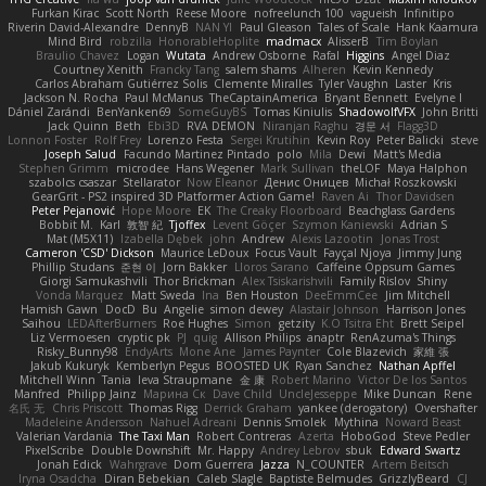
Furkan Kirac
Scott North
Reese Moore
nofreelunch 100
vagueish
Infinitipo
Riverin David-Alexandre
DennyB
NAN YI
Paul Gleason
Tales of Scale
Hank Kaamura
Mind Bird
robzilla
HonorableHoplite
madmacx
AlisserB
Tim Boylan
Braulio Chavez
Logan
Wutata
Andrew Osborne
Rafal
Higgins
Angel Diaz
Courtney Xenith
Francky Tang
salem shams
Alheren
Kevin Kennedy
Carlos Abraham Gutiérrez Solis
Clemente Miralles
Tyler Vaughn
Laster
Kris
Jackson N. Rocha
Paul McManus
TheCaptainAmerica
Bryant Bennett
Evelyne I
Dániel Zarándi
BenYanken69
SomeGuyBS
Tomas Kiniulis
ShadowolfVFX
John Britti
Jack Quinn
Beth
Ebi3D
RVA DEMON
Niranjan Raghu
경문 서
Flagg3D
Lonnon Foster
Rolf Frey
Lorenzo Festa
Sergei Krutihin
Kevin Roy
Peter Balicki
steve
Joseph Salud
Facundo Martinez Pintado
polo
Mila
Dewi
Matt's Media
Stephen Grimm
microdee
Hans Wegener
Mark Sullivan
theLOF
Maya Halphon
szabolcs csaszar
Stellarator
Now Eleanor
Денис Оницев
Michał Roszkowski
GearGrit - PS2 inspired 3D Platformer Action Game!
Raven Ai
Thor Davidsen
Peter Pejanović
Hope Moore
EK
The Creaky Floorboard
Beachglass Gardens
Bobbit M.
Karl
敦智 紀
Tjoffex
Levent Göçer
Szymon Kaniewski
Adrian S
Mat (M5X11)
Izabella Dębek
john
Andrew
Alexis Lazootin
Jonas Trost
Cameron 'CSD' Dickson
Maurice LeDoux
Focus Vault
Fayçal Njoya
Jimmy Jung
Phillip Studans
준현 이
Jorn Bakker
Lloros Sarano
Caffeine Oppsum Games
Giorgi Samukashvili
Thor Brickman
Alex Tsiskarishvili
Family Rislov
Shiny
Vonda Marquez
Matt Sweda
Ina
Ben Houston
DeeEmmCee
Jim Mitchell
Hamish Gawn
DocD
Bu
Angelie
simon dewey
Alastair Johnson
Harrison Jones
Saihou
LEDAfterBurners
Roe Hughes
Simon
getzity
K.O Tsitra Eht
Brett Seipel
Liz Vermoesen
cryptic pk
PJ
quig
Allison Philips
anaptr
RenAzuma's Things
Risky_Bunny98
EndyArts
Mone Ane
James Paynter
Cole Blazevich
家維 張
Jakub Kukuryk
Kemberlyn Pegus
BOOSTED UK
Ryan Sanchez
Nathan Apffel
Mitchell Winn
Tania
Ieva Straupmane
金 康
Robert Marino
Victor De los Santos
Manfred
Philipp Jainz
Марина Ск
Dave Child
UncleJesseppe
Mike Duncan
Rene
名氏 无
Chris Priscott
Thomas Rigg
Derrick Graham
yankee (derogatory)
Overshafter
Madeleine Andersson
Nahuel Adreani
Dennis Smolek
Mythina
Noward Beast
Valerian Vardania
The Taxi Man
Robert Contreras
Azerta
HoboGod
Steve Pedler
PixelScribe
Double Downshift
Mr. Happy
Andrey Lebrov
sbuk
Edward Swartz
Jonah Edick
Wahrgrave
Dom Guerrera
Jazza
N_COUNTER
Artem Beitsch
Iryna Osadcha
Diran Bebekian
Caleb Slagle
Baptiste Belmudes
GrizzlyBeard
CJ