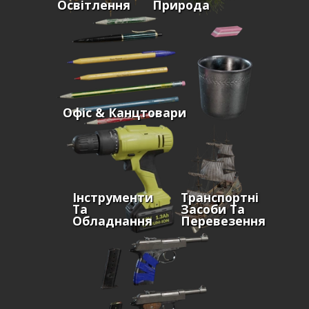
Освітлення
Природа
Офіс & Канцтовари
Інструменти
Транспортні
Та
Засоби Та
Обладнання
Перевезення