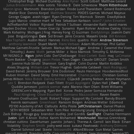
Christopher Bogs
Michael Dunkley
Alex Hyner
Scott Gilbert
Matthew Gerard
Julius Brockelmann
Alex
sotiris
Teneka B.
Dale Schwiesow
Thom Rittenhouse
Marcin Ignac
Martinotti
Brandon Jordan
Frode Lund Tharaldsen
Gerard Redmond
Walter Rice
Dennis Korpel
Matthew Stevens
PIXDES Games
Michael Mayeux
George Giagias
arash tirgari
Ryan Dening
Tim Warnock
Steven
Deadlyblack
Lupo Marcio
creative mart
M Tera
Sebastian Karlsson
Iaian7 / John Einselen
AsTheRainFell
Volkor
Rijndael
Patrick T Sullivan
Alexander Rath
david mares
Nayden Dochev
Moira
Never Give Up
Sunamii
Ryan Rohrer
Andrew Oakley
Maraz
Mark Kohalmy
Michigan J Frog
Harvey Fong
CJ Guzman
Beefyblimps
Joakim Dahl
Jose
BingusGringus
Dale
Sid Brown
Jānis Circenis
Masashi Ueda
Bill Kinnon
Max Topham
Austin Walzl
Hannes
Rens Bais
qualtro
Piotr
Andrew Stevenson
anthony lawrence
Stuart Marsh
Frans Verbaas
Adam Murtomaa
Phil Galler
Matthew Garnett-Frizelle
Saliven
Markus Michael Egger
Andrew
J
Caramel the Vixen
Timothy J. Aveni
Moth
James Miller
z
Nico Marniok
Timothy G. McKenna
MY.NIGNIG Jr.
Kigon
John Cido
Der12teEisvogel
Brad Corlett
Basti
maj
LaCimaise
Thom Bakker
Chogang
Jason Pielak
Tiran Dagan
Claude GIROLET
Darian Smith
Joenne Hub-Strobl
Shannon
Gary English
Colin Dunne
Martin Koťátko
Alexis Shuping
William Lee
Trevor Hughes
Gabriella Caldwell
Vasili Rodriguez
David Beneš
Jeremy Brouwer
Erik Dodolović
Paulo Henrique
Hoodwinkedfool
Ruben Vroman
David Sibley
Emil Herzenstiel
Charles Janson
Christian Gomez
James Wilson
Niko Bidoli
Danny Arnold
CGJackB
Jeremy Nelson
Anton Heymann
Leo S
Brendon Padjasek
Evan Tillett
Bryan Applegate
Dylan Hall
J Ewell
Dys
Quddle Jameson
patrick siemer
nate
Mareno Harr Olsen
Brett Williams
GREENCom'e Mapping
Ryan Bell
Xcrow
Pedro Javier Somoza Hernando
Paul Klingberg
Olivié Bouchard
Damiano Mazzocchini
Raven Realm
Johann Oosthuizen
Scott
Robert Tolppi: Support My Content
Randy Bloom
henrik rasmussen
Greenheart
Ransom Bergen
Andreas Wetter
Edomod
PD100 Academy of Art
Clafoutis
Arttu Piisila
JeffChristiansen
Daniel Phakos
SETH WEBER
Sebastian Witt
Tom Pike
Kenleung Leung
Enrique Gonzalez
Zack Bishop
Rouge guy
brandon dudley
Joel Gordils
GadFlight
Charles Herrmann
Justin
LvH
K Anon
Richie
Karim Mohamed
Weichnudel
Marcus Grennborg
christian cuttino
DaveHuman
juanito
Johan L
Theresa A. Carroll
Iain Black
Einarr
Volatility
Stephen Smith
joshy west xoxo
Łukasz Pawłowski
Anthony Dilmore
Daniel Schmid Leal
Steele
Nitrosimi96
ANonEMoose
Gun Metal Games
macoll macoll
Brandon Joffe
Cory robertson
Ember
Sage Himeros
Sweeper3D