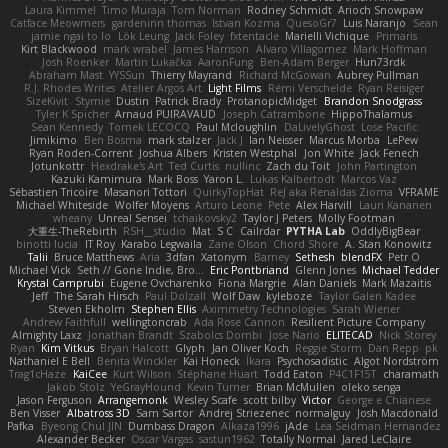
Laura Kimmel
Timo Muraja
Tom Norman
Rodney Schmidt
Arioch Snowpaw
Catface Meowmers
gardeninn thomas
Istvan Kozma
QuesoGr7
Luis Naranjo
Sean
jamie ngai to lo
Lök Leung
Jack Foley
fxtentacle
Marielli Vichique
Primaris
Kirt Blackwood
mark wrabel
James Harrison
Alvaro Villagomez
Mark Hoffman
Josh Roenker
Martin Lukačka
AaronFung
Ben-Adam Berger
Hun73rdk
Abraham Mast
YYSSun
Thierry Mayrand
Richard McGowan
Aubrey Pullman
R.J. Rhodes Writes
Atelier Argos Art
Light Films
Rémi Verschelde
Ryan Reisiger
SizeKivit
Stymie
Dustin
Patrick Brady
ProtanopicMidget
Brandon Snodgrass
Tyler K Spicher
Arnaud PUIRAVAUD
Joseph Catrambone
HippoThalamus
Sean Kennedy
Tomek LECOCQ
Paul Mcloughlin
DaLivelyGhost
Lose Pacific
Jimikimo
Ben Bosma
mark stalzer
Jack J
Ian Neisser
Marcus Morba
LePew
Ryan Roden-Corrent
Joshua Albers
Kristen Westphal
Jon White
Jack Fenech
Jotunkottr
Hexdrake's Art
Ted Curtis
nullinc
Zach du Toit
John Partington
Kazuki Kamimura
Mark Boss
Yaron L.
Lukas Kalbertodt
Marcos Vaz
Sébastien Tricoire
Masanori Tottori
QuirkyTopHat
ReJ aka Renaldas Zioma
VFRAME
Michael Whiteside
Wolfer Moyens
Arturo Leone
Pete
Alex Harvill
Lauri Kananen
wheany
Unreal Sensei
tchaikovsky2
Taylor J Peters
Molly Footman
大重生-TheRebirth
RSH__studio
Mat
S C
Cailrdar
PYTHA Lab
OddlyBigBear
binotti lucia
IT Roy
Karabo Legwaila
Zane Olson
Chord Shore
A. Stan Konowitz
Talii
Bruce Matthews
Aria
3dfan
Xatonym
Barney
Sethesh
blendFX
Petr O
Michael Vick
Seth // Gone Indie, Bro...
Eric Pontbriand
Glenn Jones
Michael Tedder
Krystal Camprubi
Eugene Ovcharenko
Fiona Margrie
Alan Daniels
Mark Mazaitis
Jeff
The Sarah Hirsch
Paul Dolzall
Wolf Daw
kyleboze
Taylor Galen Kadee
Steven Ekholm
Stephen Ellis
Aximmetry Technologies
Sarah Wiener
Andrew Faithfull
wellingtoncrab
Ada Rose Cannon
Resilient Picture Company
Almighty Laxz
Jonathan Brandt
Szabolcs Dombi
Jose Nario
ELITECAD
Nick Storey
Ryan
Kim Vitkus
Bryan Halcott
Glyph
Jan Oliver Koch
Reggie Storm
Dan Repp
pk
Nathaniel E Bell
Benita Winckler
Kai Honeck
Íkara
Psychosadistic
Algot Nordström
Trag1cHaze
KaiCee
Kurt Wilson
Stéphane Huart
Todd Eaton
P4C1F15T
charamath
Jakob Stolz
YeGrayHound
Kevin Turner
Brian McMullen
oleko senga
Jason Ferguson
Arrangemonk
Wesley Scafe
scott bilby
Victor
George e Chianese
Ben Visser
Albatross 3D
Sam Sartor
Andrej Striezenec
normalguy
Josh Macdonald
Pafka
Byeong Chul JIN
Dumbass Dragon
Alkaza1996
jAde
Lea Seidman Hernandez
Alexander Becker
Oscar Vargas
sastun1962
Totally Normal
Jared LeClaire