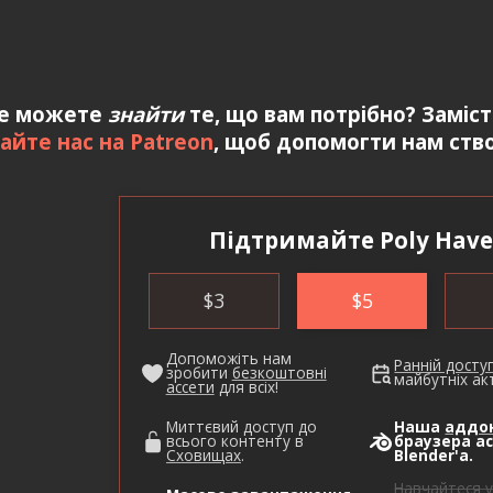
е можете
знайти
те, що вам потрібно? Заміс
айте нас на Patreon
, щоб допомогти нам ство
Підтримайте Poly Have
$
3
$
5
Допоможіть нам
Ранній досту
зробити
безкоштовні
майбутніх акт
ассети
для всіх!
Миттєвий доступ до
Наша
аддо
всього контенту в
браузера ас
Сховищах
.
Blender'а.
Навчайтеся у