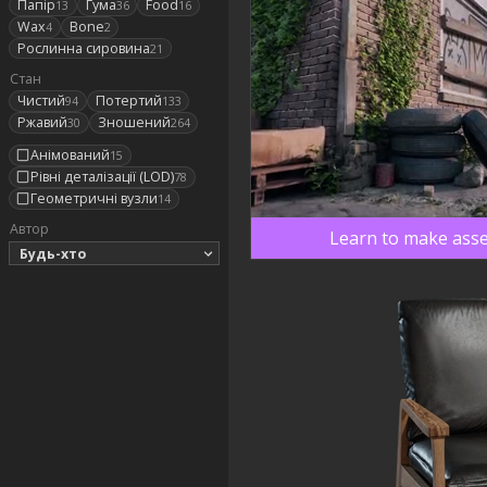
Папір
Гума
Food
13
36
16
Wax
Bone
4
2
Рослинна сировина
21
Стан
Чистий
Потертий
94
133
Ржавий
Зношений
30
264
Анімований
15
Рівні деталізації (LOD)
78
Геометричні вузли
14
Автор
Learn to make asse
Будь-хто