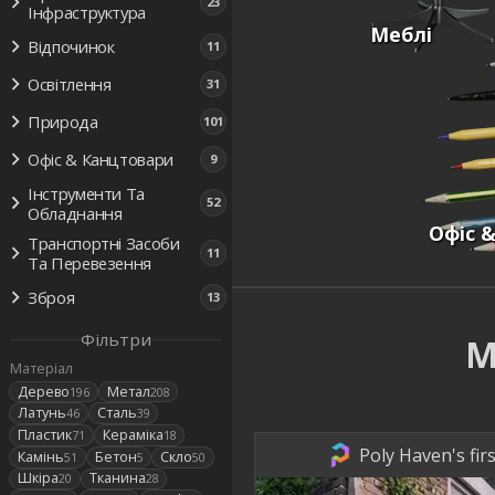
23
Інфраструктура
Меблі
Відпочинок
11
Освітлення
31
Природа
101
Офіс & Канцтовари
9
Інструменти Та
52
Обладнання
Офіс 
Транспортні Засоби
11
Та Перевезення
Зброя
13
Фільтри
М
Матеріал
Дерево
Метал
196
208
Латунь
Сталь
46
39
Пластик
Кераміка
71
18
Poly Haven's fir
Камінь
Бетон
Скло
51
5
50
Шкіра
Тканина
20
28