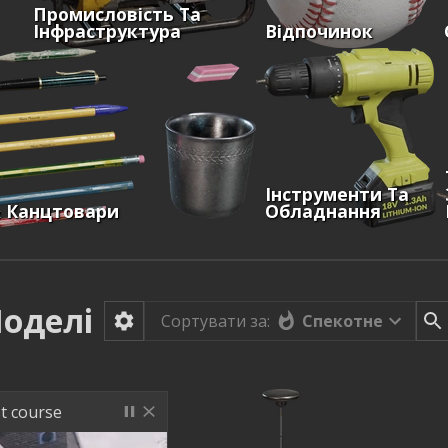
Промисловість Та
Інфраструктура
Відпочинок
Інструменти Та
& Канцтовари
Обладнання
оделі
Спекотне
Сортувати за:
st course