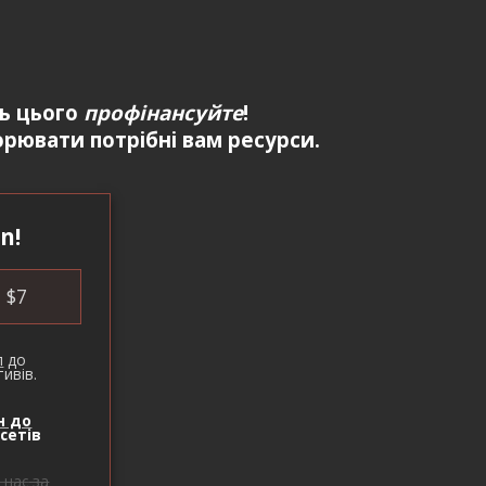
ть цього
профінансуйте
!
рювати потрібні вам ресурси.
n!
$
7
п
до
ивів.
н до
сетів
 нас
за