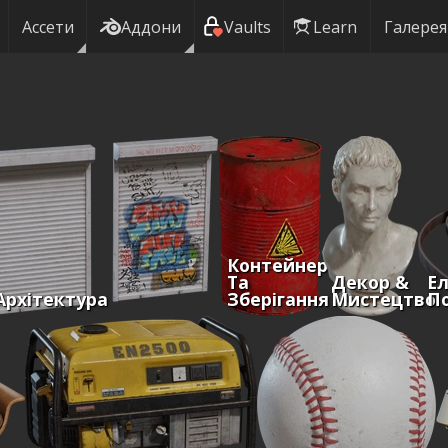
Ассети
Аддони
Vaults
Learn
Галерея
Контейнери
Та
Декор &
Ел
Архітектура
Зберігання
Мистецтво
По