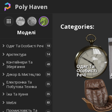
Poly Haven
Categories:
Моделі
Одяг Та Особисті Речі
18
Архітектура
14
Контейнери Та
49
Одяг Та
Зберігання
Особисті
Речі
Декор & Мистецтво
36
Електроніка Та
35
Побутова Техніка
Їжа Та Кухня
35
Меблі
83
Промисловість Та