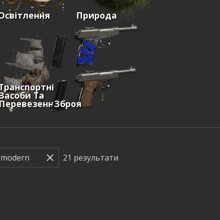
Освітлення
Природа
Транспортні
Засоби Та
Перевезення
Зброя
21
результати