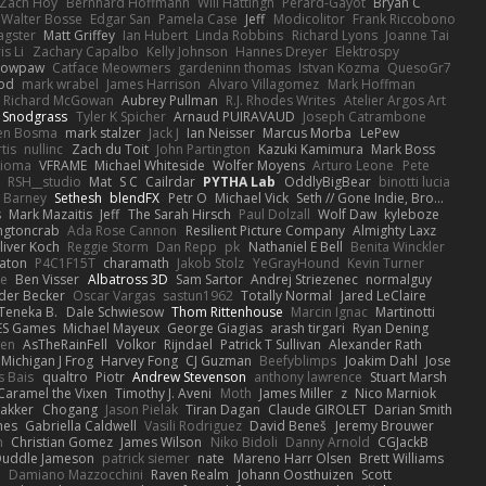
Zach Hoy
Bernhard Hoffmann
Will Hattingh
Perard-Gayot
Bryan C
Walter Bosse
Edgar San
Pamela Case
Jeff
Modicolitor
Frank Riccobono
gster
Matt Griffey
Ian Hubert
Linda Robbins
Richard Lyons
Joanne Tai
is Li
Zachary Capalbo
Kelly Johnson
Hannes Dreyer
Elektrospy
Snowpaw
Catface Meowmers
gardeninn thomas
Istvan Kozma
QuesoGr7
ood
mark wrabel
James Harrison
Alvaro Villagomez
Mark Hoffman
Richard McGowan
Aubrey Pullman
R.J. Rhodes Writes
Atelier Argos Art
 Snodgrass
Tyler K Spicher
Arnaud PUIRAVAUD
Joseph Catrambone
en Bosma
mark stalzer
Jack J
Ian Neisser
Marcus Morba
LePew
tis
nullinc
Zach du Toit
John Partington
Kazuki Kamimura
Mark Boss
Zioma
VFRAME
Michael Whiteside
Wolfer Moyens
Arturo Leone
Pete
RSH__studio
Mat
S C
Cailrdar
PYTHA Lab
OddlyBigBear
binotti lucia
Barney
Sethesh
blendFX
Petr O
Michael Vick
Seth // Gone Indie, Bro...
s
Mark Mazaitis
Jeff
The Sarah Hirsch
Paul Dolzall
Wolf Daw
kyleboze
ingtoncrab
Ada Rose Cannon
Resilient Picture Company
Almighty Laxz
liver Koch
Reggie Storm
Dan Repp
pk
Nathaniel E Bell
Benita Winckler
aton
P4C1F15T
charamath
Jakob Stolz
YeGrayHound
Kevin Turner
se
Ben Visser
Albatross 3D
Sam Sartor
Andrej Striezenec
normalguy
der Becker
Oscar Vargas
sastun1962
Totally Normal
Jared LeClaire
Teneka B.
Dale Schwiesow
Thom Rittenhouse
Marcin Ignac
Martinotti
ES Games
Michael Mayeux
George Giagias
arash tirgari
Ryan Dening
len
AsTheRainFell
Volkor
Rijndael
Patrick T Sullivan
Alexander Rath
Michigan J Frog
Harvey Fong
CJ Guzman
Beefyblimps
Joakim Dahl
Jose
s Bais
qualtro
Piotr
Andrew Stevenson
anthony lawrence
Stuart Marsh
Caramel the Vixen
Timothy J. Aveni
Moth
James Miller
z
Nico Marniok
akker
Chogang
Jason Pielak
Tiran Dagan
Claude GIROLET
Darian Smith
hes
Gabriella Caldwell
Vasili Rodriguez
David Beneš
Jeremy Brouwer
n
Christian Gomez
James Wilson
Niko Bidoli
Danny Arnold
CGJackB
uddle Jameson
patrick siemer
nate
Mareno Harr Olsen
Brett Williams
d
Damiano Mazzocchini
Raven Realm
Johann Oosthuizen
Scott