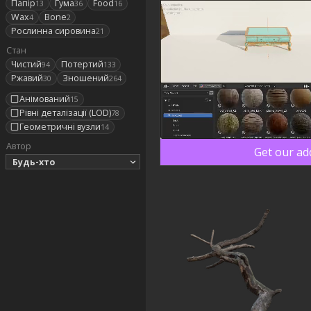
Папір
Гума
Food
13
36
16
Wax
Bone
4
2
Рослинна сировина
21
Стан
Чистий
Потертий
94
133
Ржавий
Зношений
30
264
Анімований
15
Рівні деталізації (LOD)
78
Геометричні вузли
14
Автор
Get our ad
Будь-хто