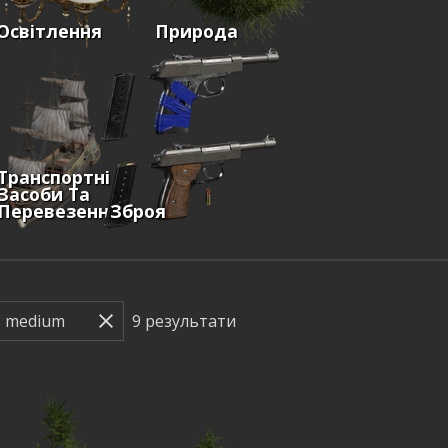
Освітлення
Природа
Транспортні
Засоби Та
Перевезення
Зброя
9
результати