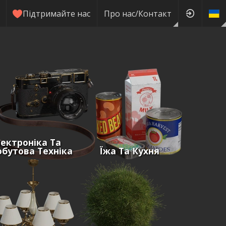
Підтримайте нас
Про нас/Контакт
ектроніка Та
бутова Техніка
Їжа Та Кухня