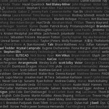
 Scott
Jacob Larson
Tom Jachmann
Max
Cristian Rocco
Daniel Raboldt
ray
y Yoda
Thater
Hazel Quantock
Neil Blakey-Milner
John Wagman
Victor Gan
_JS
Dave Liewald
Stephan S
Matt Allen
Paul Schicketanz
Norimichi Sano
DGa
an Sepulveda
Gabor Z
Jeremy Park
Cameron Keffer
Yan Shi
Ulrich Woehr
Chr
n Alinsa
Laura Kimmel
Timo Muraja
Tom Norman
Rodney Schmidt
Arioch 
to lo
Lök Leung
Jack Foley
fxtentacle
Marielli Vichique
Primaris
Kirt Blackw
nFung
Ben-Adam Berger
Hun73rdk
Abraham Mast
YYSSun
Thierry Mayrand
an Reisiger
SizeKivit
Stymie
Dustin
Patrick Brady
ProtanopicMidget
Brandon
edy
Tomek LECOCQ
Paul Mcloughlin
DaLivelyGhost
Lose Pacific
Jimikimo
B
rs
Kristen Westphal
Jon White
Jack Fenech
Jotunkottr
Hexdrake's Art
Ted Cur
os Vaz
Sébastien Tricoire
Masanori Tottori
QuirkyTopHat
ReJ aka Renaldas 
Unreal Sensei
tchaikovsky2
Taylor J Peters
Molly Footman
大重生-TheRebirth
on
Chord Shore
A. Stan Konowitz
Talii
Bruce Matthews
Aria
3dfan
Xatonym
ael Tedder
Krystal Camprubi
Eugene Ovcharenko
Fiona Margrie
Alan Daniel
lm
Stephen Ellis
Aximmetry Technologies
Sarah Wiener
Andrew Faithfull
well
Jose Nario
ELITECAD
Nick Storey
Ryan
Kim Vitkus
Bryan Halcott
Glyph
Jan O
ic
Algot Nordström
Trag1cHaze
KaiCee
Kurt Wilson
Stéphane Huart
Todd E
on Ferguson
Arrangemonk
Wesley Scafe
scott bilby
Victor
George e Chiane
Chul JIN
Dumbass Dragon
Alkaza1996
jAde
Lea Seidman Hernandez
Alexan
ey
Alex Hyner
Scott Gilbert
Matthew Gerard
Julius Brockelmann
Alex
sotiris
araldsen
Gerard Redmond
Walter Rice
Dennis Korpel
Matthew Stevens
PIXD
ack
Lupo Marcio
creative mart
M Tera
Sebastian Karlsson
Iaian7 / John Einse
a
Never Give Up
Sunamii
Ryan Rohrer
Andrew Oakley
Maraz
Mark Kohalmy
nis Circenis
Masashi Ueda
Bill Kinnon
Max Topham
Austin Walzl
Hannes
Ren
Phil Galler
Matthew Garnett-Frizelle
Saliven
Markus Michael Egger
Andrew
J
Kigon
John Cido
Der12teEisvogel
Brad Corlett
Basti
maj
LaCimaise
Thom B
y English
Colin Dunne
Martin Koťátko
Alexis Shuping
William Lee
Trevor Hug
Hoodwinkedfool
Ruben Vroman
David Sibley
Emil Herzenstiel
Charles Janso
eo S
Brendon Padjasek
Evan Tillett
Bryan Applegate
Dylan Hall
J Ewell
Dys
Q
an Bell
Xcrow
Pedro Javier Somoza Hernando
Paul Klingberg
Olivié Bouchar