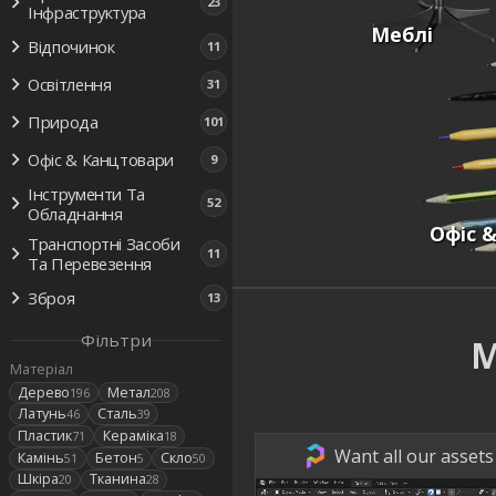
23
Інфраструктура
Меблі
Відпочинок
11
Освітлення
31
Природа
101
Офіс & Канцтовари
9
Інструменти Та
52
Обладнання
Офіс 
Транспортні Засоби
11
Та Перевезення
Зброя
13
Фільтри
М
Матеріал
Дерево
Метал
196
208
Латунь
Сталь
46
39
Пластик
Кераміка
71
18
Want all our assets
Камінь
Бетон
Скло
51
5
50
Шкіра
Тканина
20
28