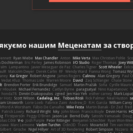
якуємо нашим
Меценатам
за ство
 Bennett
Ryan Wiebe
Max Chandler
Anton
Mike Verta
Max Christian Pohle
Sc
en Dochterman
Eric Perley
James Robinson
I/O Studio
Roger Thomas
Joey Wi
Palm
Lampantino
Javier Meseguer de Paz
Charles Tigner
Scott Wheeler
Eelco
aulR
Malcolm Dwyer
Derek Carlin
RF
Wendy Ward
Fianna Wong
Tomasz Wys
aney
Kai Gregor
Robert Angone
James Rogers
Calinou
Alan Gregory
Paul O
Vedat Afuzi
Thomas Lisle
Warren Moore
David
Zaq Schlanger
Chase Stone
dt
Brendon Porter
Erik Brundidge
Samuel
Martin Pražák
Sofia
Cyrille Mauric
tr Hloušek
Michael Fernandez
Caitlyn Byrne
paragsatyal
Nino Kapetanovic
T
honda78
Dimitri Diakopoulos
zgred
Jen Hao Yeh
esther carney
Mark Lopa
er Hotz
Scott Wilson
Cadalog, Inc.
Tobias Rösli
Rick Palmer
Neal Huston
s
liam Unsworth
Lorie Loeb
Fabrice Zaini
Andrew_D
R.H. García
William Carey
lifford A Worsham
Fábio De Carvalho
Mike Festa
Martin Banak - Dr Zed
fred
Patrick Lowry
Richard Wright
kiky
John Moon
Francis Boyle
Devin Harris
HD
ig
f1rstpers0n
Peggy O'Brien
Jason Lai
Bernd Dully
Satoshi Yamasaki
Doug 
olas Côté
V-o
Josh Purple
Peter Rittinger
Benjamin Schechter
Ryan Won-Men
Izawa
Marc Lemoine
Vadim Turchin
Odin3D
Travis
Moiarte3d
Tim van Hels
Gilbert
Grische
Nigel Hillyer
Art of 3D Rendering
Robert Simpson
Nizzero
R