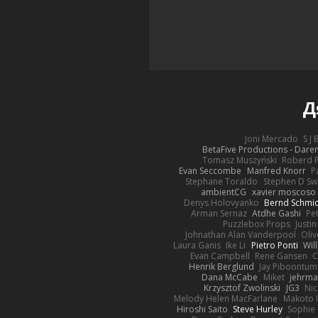
Д
Joni Mercado
S J
BetaFive Productions - Dar
Tomasz Muszyński
Roberd 
Evan Seccombe
Manfred Knorr
P
Stephane Toraldo
Stephen D Sw
ambientCG
xavier moscoso
Denys Holovyanko
Bernd Schmi
Arman Sernaz
Atdhe Gashi
Pe
Puzzlebox Props
Justin
Johnathan Alan Vanderpool
Oliv
Laura Ganis
Ike Li
Pietro Ponti
Wil
Evan Campbell
Rene Gansen
C
Henrik Berglund
Jay Piboontum
Dana McCabe
Miket
jehrma
Krzysztof Zwolinski
JG3
Nic
Melody Helen MacFarlane
Makoto 
Hiroshi Saito
Steve Hurley
Sophie 