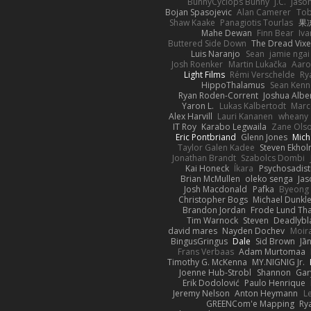
BunnyCyclops Bunny
J.C.
Jason
Bojan Spasojevic
Alan Camerer
Tob
Shaw Kaake
Panagiotis Tourlas
果冻
Mahe Dewan
Finn Bear
Iv
Buttered Side Down
The Dread Vixe
Luis Naranjo
Sean
jamie ngai 
Josh Roenker
Martin Lukačka
Aaro
Light Films
Rémi Verschelde
Ry
HippoThalamus
Sean Kenn
Ryan Roden-Corrent
Joshua Albe
Yaron L.
Lukas Kalbertodt
Marc
Alex Harvill
Lauri Kananen
wheany
IT Roy
Karabo Legwaila
Zane Ols
Eric Pontbriand
Glenn Jones
Mich
Taylor Galen Kadee
Steven Ekho
Jonathan Brandt
Szabolcs Dombi
Kai Honeck
Íkara
Psychosadist
Brian McMullen
oleko senga
Jas
Josh Macdonald
Pafka
Byeong 
Christopher Bogs
Michael Dunkl
Brandon Jordan
Frode Lund Th
Tim Warnock
Steven
Deadlybl
david mares
Nayden Dochev
Moir
BingusGringus
Dale
Sid Brown
Jā
Frans Verbaas
Adam Murtomaa
Timothy G. McKenna
MY.NIGNIG Jr.
Joenne Hub-Strobl
Shannon
Gar
Erik Dodolović
Paulo Henrique
Jeremy Nelson
Anton Heymann
L
GREENCom'e Mapping
Ry