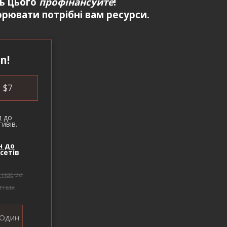
ть цього
профінансуйте
!
рювати потрібні вам ресурси.
n!
$
7
п
до
ивів.
н до
сетів
 нас
за
тних
Один