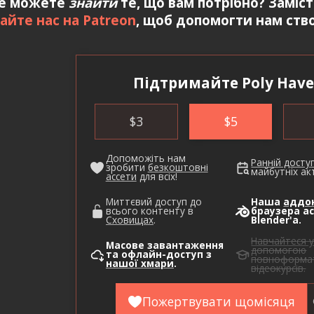
е можете
знайти
те, що вам потрібно? Заміс
айте нас на Patreon
, щоб допомогти нам ство
Підтримайте Poly Have
$
3
$
5
Допоможіть нам
Ранній досту
зробити
безкоштовні
майбутніх акт
ассети
для всіх!
Миттєвий доступ до
Наша
аддо
всього контенту в
браузера ас
Сховищах
.
Blender'а.
Навчайтеся у
Масове завантаження
допомогою
та офлайн-доступ з
повноформа
нашої хмари
.
відеокурсів.
Пожертвувати щомісяця