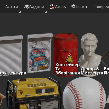
Ассети
Аддони
Vaults
Learn
Галерея
Контейнери
Та
Декор &
Ел
Архітектура
Зберігання
Мистецтво
По