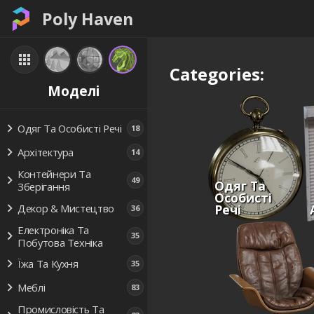
Poly Haven
Categories:
Моделі
Одяг Та Особисті Речі
18
Архітектура
14
Контейнери Та
49
Одяг Та
Зберігання
Особисті
Речі
Декор & Мистецтво
36
Електроніка Та
35
Побутова Техніка
Їжа Та Кухня
35
Меблі
83
Промисловість Та