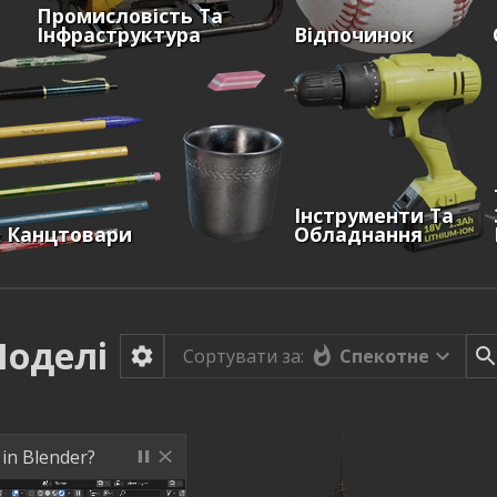
Промисловість Та
Інфраструктура
Відпочинок
Інструменти Та
& Канцтовари
Обладнання
оделі
Спекотне
Сортувати за:
 in Blender?