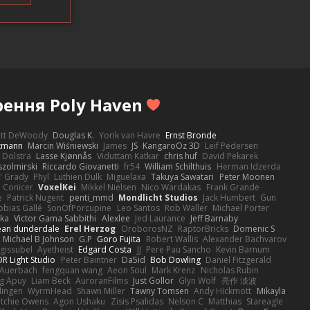
рення Poly Haven
ott DeWoody
Douglas K.
Yorik van Havre
Ernst Bronde
ttmann
Marcin Wiśniewski
James
JS
KangaroOz 3D
Leif Pedersen
 Dolstra
Lasse Kjønnås
Viduttam Katkar
chris huf
David Pekarek
zolmirski
Riccardo Giovanetti
fr54
William Schilthuis
Herman Idzerda
' Grady
Phyl
Luthien Dulk
Miguelaxa
Takuya Sawatari
Peter Moonen
Conicer
VoxelKei
Mikkel Nielsen
Nico Wardakas
Frank Grande
e
Patrick Nugent
penti_mmd
Mondlicht Studios
Jack Humbert
Gun
obias Gallé
SonOfPorcupine
Leo Santos
Rob Waller
Michael Porter
tka
Victor Gama Sabbithi
Alexlee
Jed Laurance
Jeff Barnaby
ean dunderdale
Erel Herzog
OroborosNZ
RaptorBricks
Domenic S
Michael B Johnson
G.P
Goro Fujita
Robert Wallis
Alexander Bachvarov
 gissubel
Ayetheist
Edgard Costa
JJ
Pere Pau Sancho
Kevin Barnum
R Light Studio
Peter Baintner
Da5id
Bob Dowling
Daniel Fitzgerald
Auerbach
fengquan wang
Aeon Soul
Mark Krenz
Nicholas Rubin
g Apuy
Liam Beck
AuroranFilms
Just Gollor
Glyn Wolf
亮作 淡波
dingen
WyrmHead
Shawn Miller
Tawny Tomsen
Andy Hickmott
Mikayla
itchie Owens
Agon Ushaku
Zisis Psalidas
Nelson C
Matthias
Stareagle