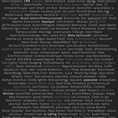
Victor Ghyssens
749R
CGautos
Kevin Anderson
dusan tomas
Jegregg
Travis Lemieux
Philipp T
David Pulcifer
Thomas Elliott
John Gutwin
Sara Tarr
Shay
CT
Jermaine Bouyea
Liam Smyth
Jim Bob
Michael Loh
doctor25th
Larry Jenkins
sv
Andrew Lamb
Hamad
rendered_pixel
der_mihi
Worked Wood
Alan Figg
Matias Dubos
BigWhiteLion
Karolina En
David Curiel
alec1025
BeepCodeMusic
Ben Granger
Bruno Simon (Three.js Journey)
Michelle Ma
Ben
glassapple 325
Woof
Maxime Detournière
Rayscaper
Chris Dickson
idkdude
성익 김
Piotr
JSR Production house
Dustin Pettegrew
Alessandro Mennonna
Onalist
Devin Martin
Mehmet Oguz Derin
Quinn Kowitt
Lee Stranahan
Robert Whitehead
kocat
Grawlix
Hampus Linden
Alex Vega
orestis picard
S Waugh
Arjen Plakke
Noah Kollmannsberger
Niko
Austin Root
Misha Samorodin
Zach wood
Tabatha Lyn
Andrew Sprague
Karsten Eckelt
Tony
VolkEnVaderland
Raizzer47
Pablo Portal
Viktoriya
MisterBKWolf
שי יעקוב
DerHitsch
We Don't Know What A Car Is
James Patel
Joeri Woudstra
Rochelle Bricker
Bojan Rončević
Justin Green
Sof
Hope Hackett
Sven Kröger
Dejvo
JRichardGaming
fatalmuffin
Sharp
movies byevan
Ayleen
Adam Hutchinson
Neet
EchoTheComposer
Andreas Stockmayer
Ernesto Gomez
Joep Meindertsma
Todd KS
景琦 张景琦
trowelandspade
Phase
Colin Lohaus
atoves
Dan Goddard
Loo Cypher
Adrian Haugseng
TheSmallGacha
trvr
Jacob Hooper
Gaetano Gargano
민희 이
Flavio
Artmachiner
Remy Ponso
Magnús Antonsson
Ben Milius
Griffin
rayhaan.3d
Skyro
Rain
Violetta Radkevich
Chris
Philip Spiessberger
Bryce Powell
BladedBadge
Rafael Perez-Torro
Nemnomi
おるす
Photini By Design
Jason Buier
AblazZe
Rom1
Serin Jameson
Aden Bise
nobuyuki takahashi
ruffles
Nathan Stoltzfoos
Freddy Sghetti
Nick Jainschigg
Siyouardi
passivestar
sirdeadduke
Michael Sasse
Jackson Quinn Gray
Steve Teeps
Romanov_art Romanov_art
David Sopala
Joel Hobson
Lou Jonathan
Bertrand RIVEILL
Cocheta
Michael Witmann
Marco Vizcaino
Christoph Letmaier
LaMar Sharpe Jr
Gbromios
Minmax
Daniel1060
Joshua Van-Male
Steve Mitas
Robert Billard
Scopique
Repsaj
Mark Richardson
James Stafford
Jim Rodney
Len Govednik
Cédric Le van
Nate Borsch
alessandro Citro
Osamu Abe
vera usselman
Orly R
Jimmie Floyd
Jake Aust
Scott Peters
mytrixx
dave garcia
Gaëlle Robardet-Nicolas
wymo
Zoidrawzaton
Toby SWANSON
Jaime Jasso
Liam Cox
Joshua Bramer
Mucai 'Daduska'
Paul Henderson
Nisse Axman
Peter Križan Jr.
WidowMakes
Harper
Joe Lihou
michael Chan
Jo Gylling
Braiden Dolph
たこーん
Austin Pierce
Willem Hörter
Valery
Maxence Vinot
Lev K
Woozle
Ackley
Tanya Krzywinska
Gorto