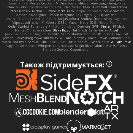
Daniel Ruiz G
Kortez Crockett
Michael Fuchs
Mike C.
Александр Татаринов
Schuyler Baker
matthew armer
Gav Judge
Sergio
Misik
Alexa Wilkerson Editing
Peter Pietlasky
Michael Buttaro
Jackt
Aero
Jacqueline Valero
Steve mcbees
Amberlie Rodriguez
Uranus Peregrine
kokuragari
CJ Duguay
Ivan
Assima Dauletbek
ツキ ミ
Adam
NinjaSubRosa
Andrew Stone
Avery
rwgames
felipe zucoli
ethan M
Yakoto
DB3d
Mason
Nene
高 日
Nicolo' Paolino
Cedar Scarlett
Tunanodra-P
Victor Bondatiy
Quentin
GWH
Kirsten
KT Mack
FrantaBOT
edwin Zhou
Blake Rizzo
Tal Smith
Carter Farrey
Angel
Juan José Castaño
HugoRC
Xenalto
Schmitthoffer Zsolt
indi81
biscuit
Kay
Toff
Jovana
Sofiya Ibragimova
BlizzyFox
William Thirlaway
David Brown
Babacar Diop
Marco
noCrxdit
Samuel Furr
Trisha Chua
Skkiff
nan mi
GlazeDonut
William Travis
Aspyr
David Vidmar
Whispers
rony maayan
Sergio Rizen
abimi
Ace 6s
TLAlice
Brandon Gowera
Qupomotion
Також підтримується: