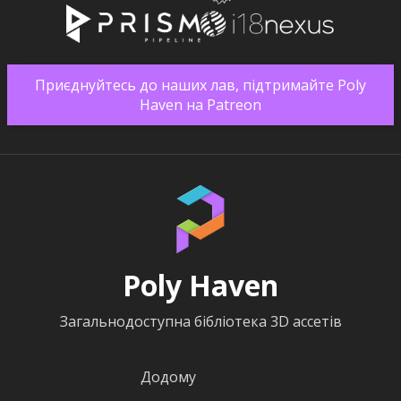
Приєднуйтесь до наших лав, підтримайте Poly
Haven на Patreon
Poly Haven
Загальнодоступна бібліотека 3D ассетів
Додому