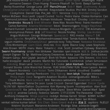
Jack Kibble-White
MTU1500
Jordan Krakowski
Juuso Sipilä
SofaKing42
Frank
Jermaine Dawson
Chen Huang
Étienne Pikatoff
Sri Sonti
Bassy's Games
Bailey Rosenthal
George Luna
JEFF
Plane2House
Bob F
Matt
Zoemoney
Azula
Christopher Johansen
Harry Merrett
Respectable Studios
Phil Wilt
Dmitry Sorokin
Cookymine
Daniel Dias
Pixi_lab
MD1
Veronica
Rory
Brendan Droppo
Kelton McEwen
Rico Levitt
Liquid Cooled
Nadia
Pedro Viana
Oleksii Komarov
Can
Desmond Johnson
Richard
Roman Volobuev
Teraa Bull
Chodey
Luke Fenwick
Xindrrobo
Noura S
Brett Wheeler
Bees Wax
Nicole Pérez
Frank Hereford
Carlos Ramírez
Arianna Montanari
Ikkeii
Shannonigans
Maggie Raycheva
Richard Funnell
Leonardo Borsten
Vinicius Morgado
BluntBSE
CW Animations
Anonymous Person
鈴葵
Jeff Kraemer
Nicole Findlay
Shirley
Lisa Anders
Angus McAloon
George Willaman
Sparazza D
RKG media
Manu T
S K
Lucas Signoles
NinjARTA
Mohamedmoawad Hilal
Tamás Kuklics
Pierre Moore
seguin matthis
OneGhastlyGhoul
yannick tooy
Toby Howe
Nastassia Reutskaya
Chris Wintermyer
Liam Davis
chris reis
Ross
styles
Blaine Gray
Lewis Stephens
Alex Brown
MDTH
maru
Make
Yokami c:
mik
Scott
Jonathan Ojibway
Brandon
Swann Fourmanoy
sinsin
Ken Ishikawa
Stanislav
ryan mrazik
峻辰 朱
Joshua Jacobs
Joseph Dignan
Ta Sp
Matthew-Gracey Desravines
Anika
Juan Ramón Ortiz Estévez
Shivam Ganju
Anıl Çaylak
JacobyO
Bình Võ Thiên
bavazov
Elhi Stevens
Alec Keck
halle stoeppler
david
jstevens
Martín Niz Tutoriales
Combrinck
Johan Simonsson
dokiderg
Brian Lane
Nathan Salla
S A Cooke
Jaber Alarbash
Solid Neptune
Donald Stooks
Little Weird Kid Stories
YUKI SHIBUTANI/ YUN
Trevor Larson
Aaron
Maxim Nordentz
Caio Notari
Tomi Ollikainen
Aimé
cloudhed
Duskfall
Samuel Bassale
Mathijs Peerboom
Filip Nyborg
leon labyk
Triangle Interactive
Philip Pryke
Dave
Fangzahn Aviation Studios
colinangusstudio
Mike L.
Chuck Morris
Mark Leonard
Will
francesco sabbatella
Alexander Leinauer
Tony Alfredsson
Salina De Leon
Lucas Cozzoli
Daniel Eijgendaal
Eliézer Ojeda
תמר פלג טל
Kaleo/Dalton
Duzemine
Kim Myeong Soom
nicolaspetton
Alan Stoll
Greenlines78
Kie
Jeffrey McIlmoyle
Felix Lopez
Steve White
Daniel Warf
Syed
혜영 전
andrew Carbery
Federico Salvetti
C1T1Z333N
The Paraverse
Chem
Anthony Delasanta
Minja Lojanica
roddye
Melissa Farrell
Stilian
ꌃ꒒ꀎꋪꋪꌩ ꀘꈤꀤꁅꃅ꓄
Adrien Alexandre
Rab
Thomas Woodward
Alan Bakir
Ian Wilson
venkat rathna kumar talluri
Eric Chan
Steve Girard
n d o n
思涵 王
captkiro
N-JELLY
Kristinn Sturluson
Marianne Andersen
Rodrigo Silva
adelaide begalli
Duncan Hewitt
Mattias Lundstrom
Rowan Gipe
coshichi
Sounds And Dungeons