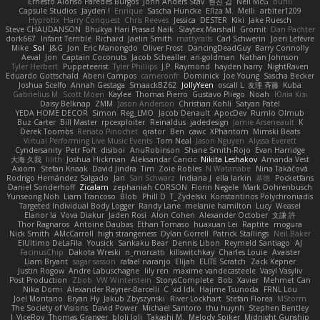
Ernesto Alonso Paredes Burgos
John Anders Stav
현진 김
Neil McG
buhii
Capsule Studios
Jayden !
Enrique
Sascha Huncke
Elīza M.
Melli
arbiter1209
Hyprotix
Harry Conquest
Chris Reeves
Jessica
DESTER
Kiki
Jake Ruesch
Steve CHAUDANSON
Bhukya Hari Prasad Naik
Slaytex Marshall
Gromit
Dan Pachter
dork667
Infant Terrible
Richard
Jaelin Smith
mattyrails
Carl Schwerin
Joeri Lefévre
Mike
Sol
J&G
Jon
Eric Manongdo
Oliver Frost
DancingDeadGuy
Barry Connolly
Aeval
Jon
Captain Coconuts
Jacob Schealler
ari-goldman
Nathan Johnson
Tyler Herbert
Puppeteerist
Tyler Phillips
J.P. Raymond
hayden harry
NightRaven
Eduardo Gottschald
Abeni Campos
cameronfr
Dominick
Joe Young
Sascha Becker
Joshua Scelfo
Annah Gestaga
SmaackBZ62
JollyYeen
oscall L
友理 斉藤
Kuba
Gabrielius M
Scott Moen
Kaylee
Thomas Pierro
Gustavo Pliego
Noah
Юлія Кізі
Daisy Belknap
ZMM
Jason Anderson
Christian Kohli
Satyan Patel
YEDA HOME DECOR
Simon
Reg_LMO
Jacob Denault
ApocDev
Rumlo Olmub
Buz Carter
Bill Master
rpcexploiter
Reinaldus
jadedesign
Jamie Arseneault
K
Derek Toombs
Renato Pinochet
qrator
Ben
cawc
XPhantom
Mimski Beats
Virtual Performing Live Music Events
Tom Neal
Jason Nguyen
Alyssa Everett
Cyndersanity
Petr Fořt
disiboi
AnuRobinson
Shane Smith-Rojo
Evan Harridge
大海 久我
lilith
Joshua Hickman
Aleksandar Caricic
Nikita Leshakov
Amanda Vest
Axiom
Stefan Knaak
David Jindra
Tim
Zoie Robles
N Watanabe
Nina Takáčová
Rodrigo Hernández Salgado
Jan
Sari Schwarz
Indiana J
ella larkin
基德
Pocketfans
Daniel Sonderhoff
Zicalam
zephaniah CORSON
Florin Negele
Mark Dohrenbusch
Yunseong Noh
Liam Trancoso
Blob
Phill D
T_Zydelski
Konstantinos Polychroniadis
Targeted Individual Body Logger
Randy Lane
melanie hamilton
Lucy
Weasel
Elanor la
Vova Diakur
Jaden Rosi
Alon Cohen
Alexander October
文謙 許
Thor Ragnaros
Antoine Daubas
Ethan Tomaso
huaxuan Lei
Raptite
mogura
Nick Smith
AMcCarroll
high strangeness
Dylan Gorrell
Patrick Stallings
Neil Baker
ElUltimo DeLaFila
Yousick
Sankaku Bear
Dennis Libon
Reymeld Santiago
AJ
FacinusChip
Dakota Wreski
n_morcatti
killswitchkay
Charles Louie
Avaister
Liam Bryant
sagar sasson
rafael naranjo
Elijah
ELITE Scratch
Zack Kepner
Justin Rogow
Andre Labuschagne
lily ren
maxime vandecasteele
Vasyl Vasyliv
Post Production
Zbob
VW Winterstein
StorysComplete
Bob
Xavier
Mehmet Can
Nika Domi
Alexander Rayner-Barcelli
C
xd Idk
Hajime Tsunoda
FRNL Lou
Joel Montano
Bryan Hy
Jakub Zbyszynski
River Lockhart
Stefan Florea
MStorm
The Society of Visions
David Power
Michael Santoro
thu huynh
Stephen Bentley
I_ViceRoy
Thomas Granger
bloli loli
Takashi M.
Melody Spiker
Midnight Gunship