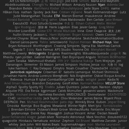
Art Ov Nekromorph
正 明
Felix gogo
Joe Ford
Simon
Mana and Mayhem
Abdelkouddouss
ChengXi Yu
Michael Wilson
Amaury Faucon
Njan
Adenta Dar
Brandon Belisle
Karl-Heinz Köster
Ghoulishlycool
Jarle Styve
DHFG
name
Håkan Fors
nathan
Spidey
Jack Rao
Cristian Vigliano
Noah Kollmannsberger
Lutz
Jude Matanguihan
Tezuka
ETM
Marcin Biernat
miaukenzie
Andrew
Horald Bartoldt
ttitim Tang
sahin
Ulises Maldonado
Ben Carlisle
Jake Messer
Exacute3D
Piotr Sztucki-Szewców
주호 정
Ethan Cohen
Metix
Winter
Igor Rodriguez
朋弥 林
Hank Logsdon
Elias
Javier Garay
Greg Miller
Wonder Lizard588
Gliese 570
Wiola Miszczak
Irina
Олег Гладков
凌太 上村
hullin thierry
Jackson L.
Harri Myllynen
Bojan Kostovic
Owen Connor
Gabriel Chvyrev
Wixer
Wasu Ju'Nior
mrthethatone
SketchedAnimationStudios
Daniel Larios-parra
Pablo
selvinsworld
Payton Heniser
Michael Hays
Vae
Bryan Kirkwood
Worthington
Creating Simpires
Sigma Eta
Matthias Carrick
Sagida T
Eddy
Raik Remus
APS Studio
Yvonne Ott
Menyhárt Marcell
Matthew Lowery
MrIncognito
Ed garas
Realmwrights
MikusMasquerade
jorge R
Ns
Khaidu
ryan jordan
Gabriel Malmgren
Dan Bojorquez Angulo
Williem McWhorter
Liam Tanaka
Mahmoud Khetabi
יניב חלה
Sladana Vukoja
Tom Weijnjes
jen
Danarogon
Streemer
Eli Mason
James Simpson
Hollow_Jenza
eje
지환 이
log
luke harrison
C
Ray Delapaz
Dmytro
Noah Couallier
Character34
indiiglo
Javlonbek rajabbayev
Crewman 47
Isabelle Lamarque
Michael Shimniok
Jonathan Harris
Andrea Lorenzo Mereghetti
Nils Ringlstetter
Osbiel Roque Arocha
Rebecca
Humza R Iqbal CombatNinja1269
laddc
sellig64
Javier
Radix N
Ariel Ilmari Kajava
Brandon DeLauney
Geoff Allen
Kamran Kadirov
MELUIP Store
Alpha3
Spotty Spotty YQ
TrixMix
Julian Quintero
julian reyes
Nareon
claytpn
Alquiler PS5
Era Rerza
bjgrimoari
Caleb Mcmullen
giovanni varani
Mackenzie
KuroShi
michael sierra
Nameless Renders
MMDCRAZED
DivineXavier
DEATHSTEED
Cli4D
vamsidhar reddy
Jack Taylor
Olov Melander
James Barrie
Bryant Price
DEEPNOX
Pen
Michael Koschmieder
pato dlgv
Wrinkly Blink
Ruben
Jesper Elling
Onooka
Kseniya
Boo Bugless
Mesaland
Winter Night
Mert İyiiz
forrobloxdev
J. Brendan Elmore
Octavia's Mesh Grove
MinhazMurks
Fxntxnile
Eric Moyer
qaylanuraya
Derek Ray
Waaagghh
Joshua Vincent
Amar
Declan Newell
Javier Fernández Alegre
julian silver
Nomadic Astronaut
Mark Vecchio
dosuken0122
quagootle
Hirokazu Yamakura
enitzur
Zephon
Gil Bruvel
Matthew Zaneski
junior
whitey
Jack John
Will Makes Beats
SupremeAhegao
nori
Marlise Launstein
Vesperal Mind
Milk Crate
Richard Gallagher
Firelegend
Toby Meadows
Tyler Huff