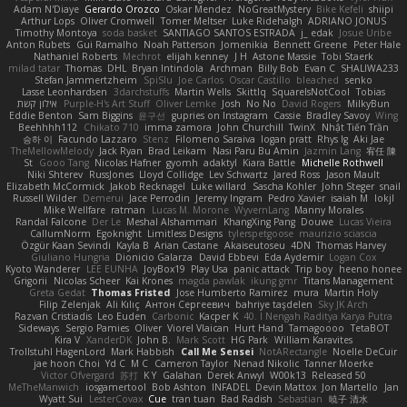
Adam N'Diaye
Gerardo Orozco
Oskar Mendez
NoGreatMystery
Bike Kefeli
shiipi
Arthur Lops
Oliver Cromwell
Tomer Meltser
Luke Ridehalgh
ADRIANO JONUS
Timothy Montoya
soda basket
SANTIAGO SANTOS ESTRADA
j_ edak
Josue Uribe
Anton Rubets
Gui Ramalho
Noah Patterson
Jomenikia
Bennett Greene
Peter Hale
Nathaniel Roberts
Mechrot
elijah kenney
J H
Astone Massie
Tobi Staerk
milad tatar
Thomas
DHL
Bryan Intindola
Archman
Billy Bob
Evan C
SHALIWA233
Stefan Jammertzheim
SpiSlu
Joe Carlos
Oscar Castillo
bleached
senko
Lasse Leonhardsen
3darchstuffs
Martin Wells
Skittlq
SquareIsNotCool
Tobias
אילון קשת
Purple-H's Art Stuff
Oliver Lemke
Josh
No No
David Rogers
MilkyBun
Eddie Benton
Sam Biggins
윤구선
gupries on Instagram
Cassie
Bradley Savoy
Wing
Beehhhh112
Chikato 710
imma zamora
John Churchill
TwinX
Nhật Tiến Trần
승하 이
Facundo Lazzaro
Stenz
Filomeno Saraiva
logan pratt
Rhys lg
Aki Jae
TheMellowMelody
Jack Ryan
Brad Leikam
Nasi Paru Bu Amin
Jazmin Lang
宥任 陳
St
Gooo Tang
Nicolas Hafner
gyomh
adaktyl
Kiara Battle
Michelle Rothwell
Niki Shterev
RussJones
Lloyd Collidge
Lev Schwartz
Jared Ross
Jason Mault
Elizabeth McCormick
Jakob Recknagel
Luke willard
Sascha Kohler
John Steger
snail
Russell Wilder
Demerui
Jace Perrodin
Jeremy Ingram
Pedro Xavier
isaiah M
lokjl
Mike Wellfare
ratman
Lucas M. Morone
WyvernLang
Manny Morales
Randal Falcone
Der Le
Meshal Alshammari
KhangXing Pang
Douwe
Lucas Vieira
CallumNorm
Egoknight
Limitless Designs
tylerspetgoose
maurizio sciascia
Özgür Kaan Sevindi
Kayla B
Arian Castane
Akaiseutoseu
4DN
Thomas Harvey
Giuliano Hungria
Dionicio Galarza
David Ebbevi
Eda Aydemir
Logan Cox
Kyoto Wanderer
LEE EUNHA
JoyBox19
Play Usa
panic attack
Trip boy
heeno honee
Grigorii
Nicolas Scheer
Kai Krones
magda pawlak
ikung gmr
Titans Management
Greta Gedat
Thomas Fristed
Jose Humberto Ramirez
mura
Martin Holy
Filip Zelenjak
Ali Kılıç
Антон Сергеевич
bahriye taşdelen
Sky JK Arch
Razvan Cristiadis
Leo Euden
Carbonic
Kacper K
40. I Nengah Raditya Karya Putra
Sideways
Sergio Pamies
Oliver
Viorel Vlaican
Hurt Hand
Tamagoooo
TetaBOT
Kira V
XanderDK
John B.
Mark Scott
HG Park
William Karavites
Trollstuhl HagenLord
Mark Habbish
Call Me Sensei
NotARectangle
Noelle DeCuir
jae hoon Choi
Yd C
M C
Cameron Taylor
Nenad Nikolic
Tanner Moerke
Victor Ofvergard
苏打
K Y
Galahan
Derek Anwyl
W00k13
Released 50
MeTheManwich
iosgamertool
Bob Ashton
INFADEL
Devin Mattox
Jon Martello
Jan
Wyatt Sui
LesterCovax
Cue
tran tuan
Bad Radish
Sebastian
暁子 清水