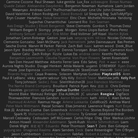
Carmine Ciccone
Paul Shewan
luke gentile
Lux_Fox
azbeaupre
Binsei Numao
Quade Zaban
Aleksandra Davydenko
Benjamin Newman
Kumatora
Liam Jordan
Masanyao
Andreas Gohl
TheThomasTrainzUser
Line Ulv
John Dreessen
David Valentine
Edson Rodriguez
Dávid Borsodi
Lil Sleeping Bag
SubToMyYTplz
Bryn Couser
HanaYou
Hakar Kerarmor
Elric Chen
Michelle Hironaka
Yandong
Supachai Chanarittichai
Leonard Rio
Ben Seaman
Axis Design Studio | Elliott Benjamin
Steve Clements
Gordon S
Thomas Deisz
William Bergen II
Slompy
yotpak
Morgan
Ximo Llopis Barber
Piero Perez
Anthony Simuel
astroblur
Erik Miller
Fred Vollmer
Jeff Kissel
Martin Býšek
Jonathan Caron-Roberge
Gaston
Jose Luis
seryong kim
till toe
Nicolas Ocheda
Clemente Gonzalez
Sean McSharry
Jack Palmstrom
John Daineusaure
Bas Peeters
Sascha Donie
Marvin W Parker
Patrick
Zach Ball
Isaac
katren wood
Deek_Blue
Jason Eyre
Bradley Wilson
Cathy W
Dennis Torosyan
Brian Dolan
Cameron Koch
Xavier Caliz
Zach Robyn
Fizzle
Lukas Ess
andrea cerini
Keerthi Pachala
Benjamin Learmonth
Claudia Toyama
Von Piper Flowers
Søren Rosendahl
Van Den Heuvel Matthew
Alberto Ferrer Lara
Edo Salvej
Pzit
✧ 𝔪𝔞𝔯𝔦 ✧
eeee
Aurora Nights Studio
Dougal Henken
Attila Malarik
uujann
D1REW00F
Ryan Dunn
mura
Jose Espinoza
iiiimmmm
Matthias LN
SteelDriver
Henri49
Solid Jake
Ricardo Negrete
Саша Ячмень
Solacen
Martynas Gurskas
PlaytestDS
Aren
Paul R LeBlanc
vikky
sepehr sabour
Silly Killy
Benoît Texier
Matthew Jeffs
Kelly Port
Tony Johnson
Sadie J. Foxx
SilentWatcher28
Jose Francisco Martinez
The Name Brand Company
Bouillard
Patrick Ryan
Keu
皓欽 涂
Chris DeVere
Foxokles
garzatron
cyclump
Joshua Dunfee
Giulio Chiaramonte
John Doe
Mornè Blake
Mateusz Relinger
Elia ALMALIKI
JC
uiiunan
Rongina
DigiTaco
Thierwaechter
Francois Gandon
Aaron Mceachern
kath
AREA 6
Alan Farkas
Humoud Al-Amiri
Rasmus Hauge
Arlene Lukkarila
ColdRice25
Anthea Ward
Peter Mark Wittmann
Pascal Scrivani
Elias Jimenez
Lawrence Rogers
Kurt Boyer
Risk 📀
Andreea Cosma
Dan Greenheck
Annette Pew
Stories Beyond The Borders
Spark PJ
Mohamad Hadlah
Kyle Mitrione
Ty Grenier
dddddrdrdrdrdr
Marcell Ceslowsky
Cedoulain
Jeff McGowan
Carlos Filipe
Oleg
Elsie
Markus Löchte
Anton Howell
Alexander Adelmann
Spirit-Rush
Moritz Schmidtchen
Liam
Derek Wight
幸史 松下
Eduardo
Peter Thomson
Sean T
Zero
Ben Gillespie
yuijung seo
Imagined Realms
Alani Sanders
Deck
Dane Reisenbigler
Tim O'Bryan
Jason Cuthbertson
Zerina Cmajcanin
FabFab
Robert A Lohaus
Paul Lau