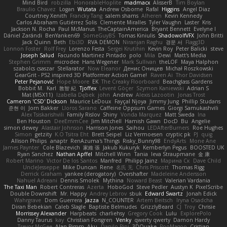
Mind Bird
robzilla
HonorableHoplite
madmacx
AlisserB
Tim Boylan
Braulio Chavez
Logan
Wutata
Andrew Osborne
Rafal
Higgins
Angel Diaz
Courtney Xenith
Francky Tang
salem shams
Alheren
Kevin Kennedy
Carlos Abraham Gutiérrez Solis
Clemente Miralles
Tyler Vaughn
Laster
Kris
Jackson N. Rocha
Paul McManus
TheCaptainAmerica
Bryant Bennett
Evelyne I
Dániel Zarándi
BenYanken69
SomeGuyBS
Tomas Kiniulis
ShadowolfVFX
John Britti
Jack Quinn
Beth
Ebi3D
RVA DEMON
Niranjan Raghu
경문 서
Flagg3D
Lonnon Foster
Rolf Frey
Lorenzo Festa
Sergei Krutihin
Kevin Roy
Peter Balicki
steve
Joseph Salud
Facundo Martinez Pintado
polo
Mila
Dewi
Matt's Media
Stephen Grimm
microdee
Hans Wegener
Mark Sullivan
theLOF
Maya Halphon
szabolcs csaszar
Stellarator
Now Eleanor
Денис Оницев
Michał Roszkowski
GearGrit - PS2 inspired 3D Platformer Action Game!
Raven Ai
Thor Davidsen
Peter Pejanović
Hope Moore
EK
The Creaky Floorboard
Beachglass Gardens
Bobbit M.
Karl
敦智 紀
Tjoffex
Levent Göçer
Szymon Kaniewski
Adrian S
Mat (M5X11)
Izabella Dębek
john
Andrew
Alexis Lazootin
Jonas Trost
Cameron 'CSD' Dickson
Maurice LeDoux
Fayçal Njoya
Jimmy Jung
Phillip Studans
준현 이
Jorn Bakker
Lloros Sarano
Caffeine Oppsum Games
Giorgi Samukashvili
Alex Tsiskarishvili
Family Rislov
Shiny
Vonda Marquez
Matt Sweda
Ina
Ben Houston
DeeEmmCee
Jim Mitchell
Hamish Gawn
DocD
Bu
Angelie
simon dewey
Alastair Johnson
Harrison Jones
Saihou
LEDAfterBurners
Roe Hughes
Simon
getzity
K.O Tsitra Eht
Brett Seipel
Liz Vermoesen
cryptic pk
PJ
quig
Allison Philips
anaptr
RenAzuma's Things
Risky_Bunny98
EndyArts
Mone Ane
James Paynter
Cole Blazevich
家維 張
Jakub Kukuryk
Kemberlyn Pegus
BOOSTED UK
Ryan Sanchez
Nathan Apffel
Mitchell Winn
Tania
Ieva Straupmane
金 康
Robert Marino
Victor De los Santos
Manfred
Philipp Jainz
Марина Ск
Dave Child
UncleJesseppe
Mike Duncan
Rene
名氏 无
Chris Priscott
Thomas Rigg
Derrick Graham
yankee (derogatory)
Overshafter
Madeleine Andersson
Nahuel Adreani
Dennis Smolek
Mythina
Noward Beast
Valerian Vardania
The Taxi Man
Robert Contreras
Azerta
HoboGod
Steve Pedler
Austyn K
PixelScribe
Double Downshift
Mr. Happy
Andrey Lebrov
sbuk
Edward Swartz
Jonah Edick
Wahrgrave
Dom Guerrera
Jazza
N_COUNTER
Artem Beitsch
Iryna Osadcha
Diran Bebekian
Caleb Slagle
Baptiste Belmudes
GrizzlyBeard
CJ
Troy
Chrisie
Morrissey Alexander
Harpbeats
charliehsy
Gregory Cook
Lulu
ExplorePolo
Danny Taurus
kay
Christian Forsgren
Venky
qwerty qwerty
Damon Hardy
Trevor McGee
Alan Pimm
Aku
Danilo Pipi
3DQuake
PooMagoo
Cristian