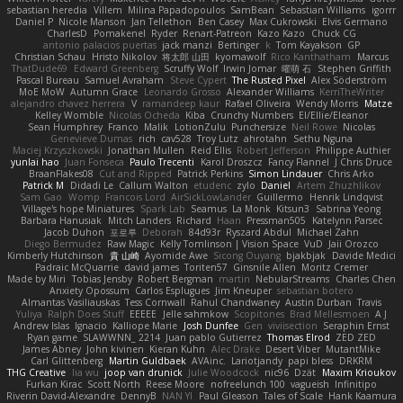
sebastian heredia
Villem
Milina Papadopoulos
SamBean
Sebastian Williams
igorrr
Daniel P
Nicole Manson
Jan Tellethon
Ben Casey
Max Cukrowski
Elvis Germano
CharlesD
Pomakenel
Ryder
Renart-Patreon
Kazo Kazo
Chuck CG
antonio palacios puertas
jack manzi
Bertinger
k
Tom Kayakson
GP
Christian Schau
Hristo Nikolov
将太郎 山田
kyomawolf
Rico Kanthatham
Marcus
ThatDude69
Edward Greenberg
Scruffy Wolf
Irwin Jomar
曜萌 石
Stephen Griffith
Pascal Bureau
Samuel Avraham
Steve Cypert
The Rusted Pixel
Alex Söderström
MoE MoW
Autumn Grace
Leonardo Grosso
Alexander Williams
KerriTheWriter
alejandro chavez herrera
V
ramandeep kaur
Rafael Oliveira
Wendy Morris
Matze
Kelley Womble
Nicolas Ocheda
Kiba
Crunchy Numbers
El/Ellie/Eleanor
Sean Humphrey
Franco
Malik
LotionZulu
Punchersize
Neil Rowe
Nicolas
Genevieve Dumas
rich
cav528
Troy Lutz
ahrotahn
Sethu Nguna
Maciej Krzyszkowski
Jonathan Mullen
Reid Ellis
Robert Jefferson
Philippe Authier
yunlai hao
Juan Fonseca
Paulo Trecenti
Karol Droszcz
Fancy Flannel
J Chris Druce
BraanFlakes08
Cut and Ripped
Patrick Perkins
Simon Lindauer
Chris Arko
Patrick M
Didadi Le
Callum Walton
etudenc
zylo
Daniel
Artem Zhuzhlikov
Sam Gao
Womp
Francois Lord
AirSickLowLander
Guillermo
Henrik Lindqvist
Village's hope Miniatures
Spark Lab
Seamus
La Monk
Kitsun3
Sabrina Yeong
Barbara Hanusiak
Mitch Landers
Richard
Haan
Pressman505
Katelynn Parsec
Jacob Duhon
포로루
Deborah
84d93r
Ryszard Abdul
Michael Zahn
Diego Bermudez
Raw Magic
Kelly Tomlinson | Vision Space
VuD
Jaii Orozco
Kimberly Hutchinson
貴 山崎
Ayomide Awe
Sicong Ouyang
bjakbjak
Davide Medici
Padraic McQuarrie
david james
Toriten57
Ginsnile Allen
Moritz Cremer
Made by Miri
Tobias Jensby
Robert Bergman
martin
NebularStreams
Charles Chen
Anxiety Opossum
Carlos Esplugues
Jim Kneuper
sebastian botero
Almantas Vasiliauskas
Tess Cornwall
Rahul Chandwaney
Austin Durban
Travis
Yuliya
Ralph Does Stuff
EEEEE
Jelle sahmkow
Scopitones
Brad Mellesmoen
A J
Andrew Islas
Ignacio
Kalliope Marie
Josh Dunfee
Gen
viviisection
Seraphin Ernst
Ryan game
SLAWWNN_ 2214
Juan pablo Gutierrez
Thomas Elrod
ZED ZED
James Abney
John kivinen
Kieran Kuhn
Alec Drake
Desert Viber
MutantMike
Carl Glittenberg
Martin Guldbaek
AVAinc.
Lariotjandy
papi bless
DRKRM
THG Creative
lia wu
joop van drunick
Julie Woodcock
nic96
Dzät
Maxim Krioukov
Furkan Kirac
Scott North
Reese Moore
nofreelunch 100
vagueish
Infinitipo
Riverin David-Alexandre
DennyB
NAN YI
Paul Gleason
Tales of Scale
Hank Kaamura