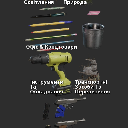
Освітлення
Природа
Офіс & Канцтовари
Інструменти
Транспортні
Та
Засоби Та
Обладнання
Перевезення