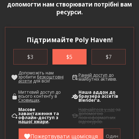
допомогти нам створювати потрібні вам
ресурси.
Підтримайте Poly Haven!
$
3
$
5
$
7
Допоможіть нам
Ранній доступ
до
зробити
безкоштовні
майбутніх активів.
ассети
для всіх!
Миттєвий доступ до
Наша
аддон до
всього контенту в
браузера ассетів
Сховищах
.
Blender'а.
Масове
Навчайтеся у нас
за
завантаження та
допомогою
офлайн-доступ з
повноформатних
нашої хмари
.
відеокурсів.
Пожертвувати щомісяця
Один