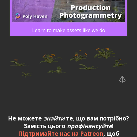
Learn to make assets like we do
Не можете
знайти
те, що вам потрібно?
Замість цього
профінансуйте
!
Підтримайте нас на Patreon
, щоб