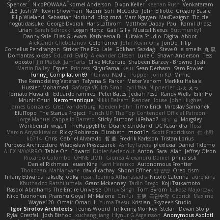
Spencer_
NicoPOWAAA
Kornel Anderson
Dixon Keller
Keenan Rush
Venkataram
LLB
Josh W.
Kevin Showman
Naomi Soh
McCoder
John Elliotte
Gregory Basile
Filip Wieland
Sebastian Norlund
blog cruvi
Marc Nguyen
MaxDezignz
Tic_cle
nogutidaisuke
George Dvorak
Haris Lattirom
Matthew Daday
Paul
Kamil Uriasz
Lirian
Sarah Schrock
Logan Hertz
Gaël Gilly
Musical Nexus
Buttmunky1
Danny Sale
Elias Guevara
Kathreena B
Huitaka Studio
Digital Abbot
Aleksandr Chebotariov
Cole Turner
John Kevin Ong
JonDo
Filip
Cornellus Pendrahgon
Striker The Fox
Lale
Gökhan Sazdağı
Steve-0
el smells
丸 黒
Domantas Jokšas
Eduard
EvilQ
Alexander Olesen
Luke C
Shawn Anderson
Tess
opostol
Jiří Ptáček
JamTarts
Clive McKenzie
Shabeen Barzey - Browne
Josh
Martin Bailey
Espen
Princess
SiryuSama
Kelu
Sean Derham
Sam Fowler
Funny_ Compilation69
htai wu
Nadia
Pupper
John KD
Mimic
The Remodeling Veteran
Talyana S
Parker
Mister Venom
Markku Hakala
Hussien Mohamed
Gaforga VK
Ich Simp
cyril faia
Nipper1er
ふぇ えっ
Tomato Huwaidi
Eduardo ramirez
Peter Bates
Jediah Pesu
Randy Wells
Eilir Ho
Mrunit Churi
Necromantique
Nikki Balsem
Render House
John Hughes
James Gonzales
Cristi Vanderburg
Kaeden Hahn
Timo Erick
Miroslav Šamánek
EfulTopo
The Starius Project
Punch UP: The Top Contender! Official Patreon
Jorge Manuel Cappello Barreto
Sticky Buttons
iiiFahad7
재우 김
Morgsley
Workbench
wegu1
TheHappyElite
Duane Strickland
DC Kasundra
Ross
Marcin Anyszkiewicz
Ricky Robinson
Elizabeth
moot1n
Scott Fredrickson
仁 小野
kb714
Chris
Gabriel Alvarado
哲 董
Fredrik Karlsson
Tristan Lorius
Purpose Architecture
Władysław Pryszczarek
Ashley Fayers
plexlexia
Daniel Tidemo
ALEX NAVARRO
Table On
Edward
Didier Aerlebout
Anton
Sara
Alan
Jeffrey Olson
Riccardo Colombo
OHNE LIMIT
Gionea Alexandru Daniel
philip sisk
Daniel Richman
Ieuan King
Karri Haranko
Autonomous Frontier
Thokozani Mahlanyane
david cachay
Shonn Effner
얍 얍얍
Oreo_tism
Tiffany Edwards
iaksdfg fodkg
ressii
Ioannis Athanasiadis
Nicolò Caterina
aureliana
Khuthadzo Ratshilumela
Grant Mckenney
Tadin Brego
Koji Tsukamoto
Rasool Abrahams
The Entire Universe
Dhruv Singh
Tom Byrom
Łukasz Majorczyk
Niko Tuononen
Pranshu Goyal
Mr Malone
OnPui
王庚
극단수작
Cédrick
Maxime
Wayne120
Omair Omari
L
Yuma Taesu
Kristian
Skyzee's Studio
Igor Sirotov Architects
Teunis Woord
Tinkering Monkey
Stefan
Devan Stolp
Rylai Crestfall
Josh Bishop
xuchang jiang
Hlynur G Asgeirsson
Anonymous Axolotl