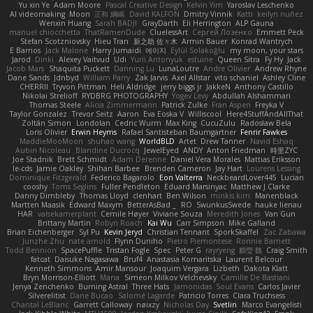
Yu xin Ye
Adam Moore
Pascal Creative Design
Kelvin Yim
Yaroslav Leschenko
AI videomaking
Moon
正和 綱嶋
David KALFON
Dmitry Vinnik
Katti
keilyn nuñez
Wenxin Huang
Sarah BADJI
GrayDarth
Eli Herrington
ALP Gauna
manuel chiocchetta
ThatRamenDude
CluelessArt
Cергей Лозенко
Emmett Peck
Stefan Scotzniovsky
Hieu Tran
新之助 佐々木
Armin Bauer
Konrad Wantrych
E Barrios
Jack Malone
Harry Jumaidi
에이지
Eylül Solakoğlu
my moon, your stars
Jarod
Dinki
Alexey Vaitvud
Udi
Yurii Antonyuk
estuine
Queen Sitra
Fy Hy
Jack
Jacob Mars
Shaquita Puckett
Danning Lu
LunaLoutre
Andre Olivier
Andrew Rhyne
Dane Sands
Jdnbyd
William Parry
Zak Jarvis
Axel Allstar
vito schaniel
Ashley Cline
CHERRII
Tryvon Pittman
Heli Aldridge
jerry biggs jr
JakkeN
Anthony Castillo
Nikolai Strelioff
RYDBRG PHOTOGRAPHY
Yogev Levy
Abdullah Alshammari
Thomas Steele
Alicia Zimmermann
Patrick Zulke
Fran Aspen
Freyka V
Taylor Gonzalez
Trevor Seitz
Aaron
Eva Eoska V
Williscool
Here4StuffAndAllThat
Zoltán Simon
Londolan
Cedric Wurm
Max King
CucuZulu
Radosław Bela
Loris Olivier
Erwin Heyms
Rafael Santisteban Baumgartner
Fenrir Fawkes
MaddieMooMoon
shuhao wang
WorldBLD
Artet
Drew Tanner
Navid Eshaq
Aubin Nicoleau
Blandine Ducrocq
JewelEyed
ANDY
Anton Friedman
時里ZYC
Joe Stadnik
Brett Schmidt
Adam Derenne
Daniel Vera Morales
Mattias Eriksson
le-cds
Jamie Oakley
Shihan Barbee
Brenden Cameron
Jay Hart
Lourens Lessing
Dominique Fitzgerald
Federico Bagarolo
Eon Valterra
NeckbeardLover445
Lucian
cooshy
Toms Seglins
Fuller Pendleton
Eduard Marsinyac
Matthew J Clarke
Danny Dimbleby
Thomas Lloyd
clenhart
Ben Wilson
minkis kim
Manenblack
Martten Maasik
Edward Maxym
BetterAsBad _
RO
SwunkusSwede
hauke lienau
HAR
valsekamerplant
Cemile Høyer
Viviane Souza
Meredith Jones
Van Gun
Brittany Martin
Robyn Roach
Kai Wu
Carr Simpson
Mike Galland
Brian Eichenberger
Syl Pu
Kevin Jeryd
Christian Tennant
SporkSkaffel
Zac Zabawa
Junzhe Zhu
nate arnold
Flynn Duniho
Pietro Piemontese
Ronnie Barnett
Todd Bennion
SpacePuffle
Tristan Fogle
Spec
Peter G
rayryeng
鸝瑩 魏
Craig Smith
fatcat
Daisuke Nagasawa
Bruf4
Anastasia Komaritska
Laurent Belcour
Kenneth Simmons
Amir Mansour
Joaquim Vergara
Lizbeth
Dakota Klatt
Bryn Morrison-Elliott
Mana
Simeon Milkov Velchevsky
Camille De Bastiani
Jenya Zenchenko
Burning Astral
Three Hats
Jamonidas
Soul Evans
Carlos Javier
Silverelitist
Dane Bucao
Salomé Lagarde
Patricio Torres
Clara Truchsess
Chantal LeBlanc
Garrett Calloway
nøixzy
Nicholas Day
Svetlin
Marco Evangelisti