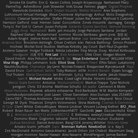
Smoke EA Graffiti
Eric G
Karen Collins
Joseph Krzywoszyja
Nathanaël Platz
FlameTop
AshenBone
Josh Strawder
Inês Sousa
Fennec
gaggle
Digital Prophet
Vsevolods Gniteckis
Mark
Tristan Voulelis
Walter Weaver
Alex Stephens
Luthonium Virtual Heritage
Илья Снопков
Alphaology
Arthur
Moto Designshop
Sandra
Classical Salamander
Stefan Plösser
Julian Rai Anwor
Mythical X Customs
Harrison Gafford
nost
Hemen Galal
GonzoNole
Zineb mounfik
damageg
George
Tony Li
For Got U
Canun
Juuso Pohjola
Gerardo Quiros Sanchez
Samuel Benning
piggy chop
Nathanaël
Beth
jan moudry
Jorge Panduro Santana
Jordan
Raphael Dahan
Muhammad
oominx
Nicola Baribeau
gavin poss
宣臣 紀
Adam Knight
Jeshire Kiten Katt
Samuel Bidne
Lisa
toomanydans
Jack saksik
Arianna Mex
Brooklen Ashleigh
Oliver Cretton
kiki
Patrick Balthrop
Simon Probert
micheal
Mortal Void Studios
Mathias Kirkeby
Jay Court
Bart Paul Dujardin
Anilene Gassner
Holger Tollbäck
Nikita Lebedev
Filip Morys
Doxy
Michel Kinfoussia
lewdgazer
川頁 可可
First Last
Bob Anderson
Ofek Chen
Keegan Moore
David French
Alex Pehotin
Michael R
Sai
Maya Enderland
Sxcret
WILLIAM HTAY
Misa Vlogs
Philipp Lehmann
bob
Elliot Sloss
William Peart
Effex Talon
Lukatonny
NautiluStudios
Chanakya
Jay Lane
Nicolas Fossard
Владислав Жуковський
Raje
Daviid Enzo
Carl-Simon Sahlin
Toby Watson
אלמוג
Andrei Barsan
Dylan Scruggs
Trul Trulsen
Maria Diavolova
Ian Brennan
なのは
Vincent Gates
Jakub Hasanov
Ivan R
Michael Keutel
Ishika
Coast Light Media
Hiromi Uematsu
Marco Scala Bertolin
Antonio
NocturnalKestrel
Markus Trappe
Tyler Nichols
penguin
Chris
D3 Anima
Matthew Schultz
Ali Jaafar
Cameron A Miele
Илья Несенюк
Reperak
alberto echavarria
Rod Barksdale
M M
Martin Kempster
Somebodyoncetoldme
Josh Laxen
Oliver Danielsen
Alex Duncan
silas 2534455
Carro1001
Thomas Anderson
Daniel Wilson
RAfort
Owen Maynard
Nico Cloud
George M. Dyck
Thbatcos
Dmytro Volovnenko
Stina Walberg
Cosmas A Demetriou
ענבר פז
Clem White
DeboxMojave
Meene Lindner
Vincent Ludwig Kiefner
BF2 _Pilot
Robert
Brian Racer
Ian Watts
JGWentworth877
Gan3e46
Jean
Dazzworks3d
Kilian
D. J.
Ahmed.ashii092112 ahmed092112
E. Belliveau
wesleyCrowbar
Vibralizer
Dominic Blake
Goglomo
takoslvt
Renn Exev
Musa muturi
Ducksink
Joshua Kendrick
Daniel Arendzen
Bang1324
Jeremy Whitter
Nekom Glew
Amako Izumi
jeffox09
Caro
Brennan Rafters
NewbieDot
iz o
Kay-S
Zee MacDonald
Antonio Gasca-Alvarez
Jacob Dillon
Joe Chabot
Maximum Swag
morgan monroe
Nader Hassan
Alex Navarre
BlindPenguin
James Barber