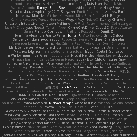
montrose edmonds
Harry
Frank Lundin
Cory Kutschker
Harnick Atur
Marcos Antonio
Randy "Blue" Bowden
david curiel
Rune
Nicky Brownell
Sibusiso Mauze
wpbirney420
T. Stargazer
Punit Chaturvedi
Andrew Barrie
Minehow
Mon1k4
Mitchell Kirkwood
Mike Bonafede
Keith Bridges
Kamila Novakova Tereza Nemcova
Wogan May
NefaroX
Stanley Chen榕樹
Unearthly Interactive
Jay
Joseph McKinnon
지후 이
Rafael Jimenez
Colin Langley
Juan M Ortiz
yusuf kodat
Taliesin River
GrimeOnADime
Cabot3D
Paola Avanzo
Sarah
Philipp Krombusch
Anthony Rosbottom
Danik Z
Herminia Alexandra Franco Parra
Hunter R
Vito Petrović
Saint Deluca
Sentient chicken noodle soup
Robbe Callewaert
Michael
Shalekendar
Alexander Levenson
James
Ma. Cristina Risoli
Yota chiba
Dean Simonds
Mark Sanderson
Alexandre Lhote
hazel bat
Abhijit Prasanth
Ben Hoffman
Matthew Edgmon
Tara Exotic
Juha Lindfors
Haydon Costall
Gonzako
Tim Winkelmann
Joel Green
Cody Chow
Miguel Mendez
Mario Epsley
dvdcusick
Philippe Bartholi
Carlos Cardenas Negro
Squak Box
Chlo Christine
Gray
Someone Anyone
sonal
Peter Page
Saturnis#6115
Heriberto Reinoso Gallegos
Elena T
Strogg
DaskalosBCE
ManiacMayo
Michael Hirschfelder
Joshua Palfrey
A
Maximino Huertas Vila
Shansen
Pureon
Rinalds Miļicins
Monica Pirvu
家俊 吴
Jahluu
Paul Marshall
Tabia Lourenco
Redlion
HeyoNSFW
Darry
Wojciech Świątkiewicz
Jack Lynch
Peter Siemens
Ben Berntsen
Nananekoko
Ian
Davide Bortoletti
Coral
Heather Walker
Jonathan Shelley
Martín Franchi
Bianca Goldbach
Beefree
治英 矢島
Caleb Simmons
Nathan
baitham i
Maet
Jean
Fenice Ardente
Fabian Norrby
Fatimah Aziz
Andrew
Johanna Fate
Mike Weber
HARRISON PARKER
Ned Fullsom
Ergo Venatus
D
Marco De mitri
Iulian-Eduard Varvara
Jack Plummer
Temple Simpson
Jonathan Diaz
Jadriaan
paul paviot
Emma Reynolds
Michael Rampe
Anna Kasunic
mleczyk
Valeria Rosales
ZerozenSFM
tbycae
Chloe Kiso
Alastair JL
chen li
OOPS!
Alessandro & Riccardo Lazzarin
Wilhelm Nylund
Michael Bertin
Michael Stetler
Yashi Zeng
Jacob Schelbert
Malignant
Hardy
J
Moritz S.
Chihirios
Ethan Mulwee
Jonathan Correa
Rose
Jhon Magdalena
Aisha Harper
Fuji
Rupert Eveleigh
JaaySweeney
Andrei Tabone
Ruslana Dutchak
Allen Partridge
EpsilonCG
Peter Jessiman
Nikki Navaille
komito
emil
Saintetixx
Zhou Weitong
Tony Elwood
Sprague Williams
FeroshGirlSims
Worawut Pongchen
Daniel Jennings
Joshua Conard
Mike Dyer
Jeremy Fukunaga
Rockie Hoerter
鸿彬 邱
Gabriel Brenne