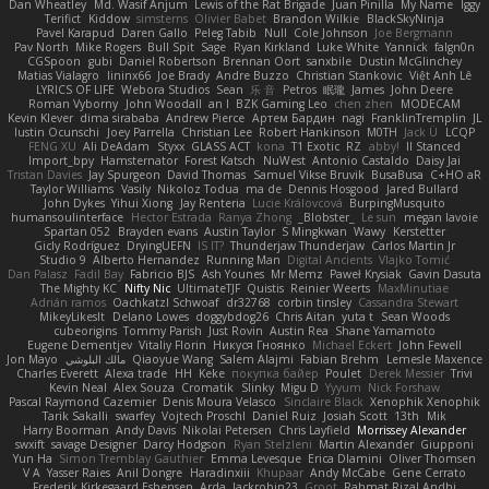
Dan Wheatley
Md. Wasif Anjum
Lewis of the Rat Brigade
Juan Pinilla
My Name
Iggy
Terifict
Kiddow
simsterns
Olivier Babet
Brandon Wilkie
BlackSkyNinja
Pavel Karapud
Daren Gallo
Peleg Tabib
Null
Cole Johnson
Joe Bergmann
Pav North
Mike Rogers
Bull Spit
Sage
Ryan Kirkland
Luke White
Yannick
falgn0n
CGSpoon
gubi
Daniel Robertson
Brennan Oort
sanxbile
Dustin McGlinchey
Matias Vialagro
lininx66
Joe Brady
Andre Buzzo
Christian Stankovic
Việt Anh Lê
LYRICS OF LIFE
Webora Studios
Sean
乐 音
Petros
眠瓏
James
John Deere
Roman Vyborny
John Woodall
an l
BZK Gaming Leo
chen zhen
MODECAM
Kevin Klever
dima sirababa
Andrew Pierce
Артем Бардин
nagi
FranklinTremplin
JL
Iustin Ocunschi
Joey Parrella
Christian Lee
Robert Hankinson
M0TH
Jack Ü
LCQP
FENG XU
Ali DeAdam
Styxx
GLASS ACT
kona
T1 Exotic
RZ
abby!
ll Stanced
Import_bpy
Hamsternator
Forest Katsch
NuWest
Antonio Castaldo
Daisy Jai
Tristan Davies
Jay Spurgeon
David Thomas
Samuel Vikse Bruvik
BusaBusa
C+HO aR
Taylor Williams
Vasily
Nikoloz Todua
ma de
Dennis Hosgood
Jared Bullard
John Dykes
Yihui Xiong
Jay Renteria
Lucie Královcová
BurpingMusquito
humansoulinterface
Hector Estrada
Ranya Zhong
_Blobster_
Le sun
megan lavoie
Spartan 052
Brayden evans
Austin Taylor
S Mingkwan
Wawy
Kerstetter
Gicly Rodríguez
DryingUEFN
IS IT?
Thunderjaw Thunderjaw
Carlos Martin Jr
Studio 9
Alberto Hernandez
Running Man
Digital Ancients
Vlajko Tomić
Dan Palasz
Fadil Bay
Fabricio BJS
Ash Younes
Mr Memz
Paweł Krysiak
Gavin Dasuta
The Mighty KC
Nifty Nic
UltimateTJF
Quistis
Reinier Weerts
MaxMinutiae
Adrián ramos
Oachkatzl Schwoaf
dr32768
corbin tinsley
Cassandra Stewart
MikeyLikesIt
Delano Lowes
doggybdog26
Chris Aitan
yuta t
Sean Woods
cubeorigins
Tommy Parish
Just Rovin
Austin Rea
Shane Yamamoto
Eugene Dementjev
Vitaliy Florin
Никуся Гноянко
Michael Eckert
John Fewell
Jon Mayo
مالك البلوشي
Qiaoyue Wang
Salem Alajmi
Fabian Brehm
Lemesle Maxence
Charles Everett
Alexa trade
HH
Keke
покупка байер
Poulet
Derek Messier
Trivi
Kevin Neal
Alex Souza
Cromatik
Slinky
Migu D
Yyyum
Nick Forshaw
Pascal Raymond Cazemier
Denis Moura Velasco
Sinclaire Black
Xenophik Xenophik
Tarik Sakalli
swarfey
Vojtech Proschl
Daniel Ruiz
Josiah Scott
13th
Mik
Harry Boorman
Andy Davis
Nikolai Petersen
Chris Layfield
Morrissey Alexander
swxift
savage Designer
Darcy Hodgson
Ryan Stelzleni
Martin Alexander
Giupponi
Yun Ha
Simon Tremblay Gauthier
Emma Levesque
Erica Dlamini
Oliver Thomsen
V A
Yasser Raies
Anil Dongre
Haradinxiii
Khupaar
Andy McCabe
Gene Cerrato
Frederik Kirkegaard Esbensen
Arda
Jackrobin23
Groot
Rahmat Rizal Andhi