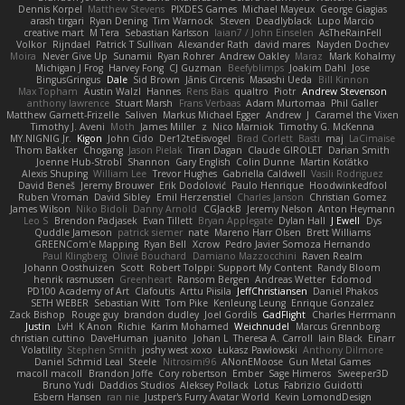
Dennis Korpel
Matthew Stevens
PIXDES Games
Michael Mayeux
George Giagias
arash tirgari
Ryan Dening
Tim Warnock
Steven
Deadlyblack
Lupo Marcio
creative mart
M Tera
Sebastian Karlsson
Iaian7 / John Einselen
AsTheRainFell
Volkor
Rijndael
Patrick T Sullivan
Alexander Rath
david mares
Nayden Dochev
Moira
Never Give Up
Sunamii
Ryan Rohrer
Andrew Oakley
Maraz
Mark Kohalmy
Michigan J Frog
Harvey Fong
CJ Guzman
Beefyblimps
Joakim Dahl
Jose
BingusGringus
Dale
Sid Brown
Jānis Circenis
Masashi Ueda
Bill Kinnon
Max Topham
Austin Walzl
Hannes
Rens Bais
qualtro
Piotr
Andrew Stevenson
anthony lawrence
Stuart Marsh
Frans Verbaas
Adam Murtomaa
Phil Galler
Matthew Garnett-Frizelle
Saliven
Markus Michael Egger
Andrew
J
Caramel the Vixen
Timothy J. Aveni
Moth
James Miller
z
Nico Marniok
Timothy G. McKenna
MY.NIGNIG Jr.
Kigon
John Cido
Der12teEisvogel
Brad Corlett
Basti
maj
LaCimaise
Thom Bakker
Chogang
Jason Pielak
Tiran Dagan
Claude GIROLET
Darian Smith
Joenne Hub-Strobl
Shannon
Gary English
Colin Dunne
Martin Koťátko
Alexis Shuping
William Lee
Trevor Hughes
Gabriella Caldwell
Vasili Rodriguez
David Beneš
Jeremy Brouwer
Erik Dodolović
Paulo Henrique
Hoodwinkedfool
Ruben Vroman
David Sibley
Emil Herzenstiel
Charles Janson
Christian Gomez
James Wilson
Niko Bidoli
Danny Arnold
CGJackB
Jeremy Nelson
Anton Heymann
Leo S
Brendon Padjasek
Evan Tillett
Bryan Applegate
Dylan Hall
J Ewell
Dys
Quddle Jameson
patrick siemer
nate
Mareno Harr Olsen
Brett Williams
GREENCom'e Mapping
Ryan Bell
Xcrow
Pedro Javier Somoza Hernando
Paul Klingberg
Olivié Bouchard
Damiano Mazzocchini
Raven Realm
Johann Oosthuizen
Scott
Robert Tolppi: Support My Content
Randy Bloom
henrik rasmussen
Greenheart
Ransom Bergen
Andreas Wetter
Edomod
PD100 Academy of Art
Clafoutis
Arttu Piisila
JeffChristiansen
Daniel Phakos
SETH WEBER
Sebastian Witt
Tom Pike
Kenleung Leung
Enrique Gonzalez
Zack Bishop
Rouge guy
brandon dudley
Joel Gordils
GadFlight
Charles Herrmann
Justin
LvH
K Anon
Richie
Karim Mohamed
Weichnudel
Marcus Grennborg
christian cuttino
DaveHuman
juanito
Johan L
Theresa A. Carroll
Iain Black
Einarr
Volatility
Stephen Smith
joshy west xoxo
Łukasz Pawłowski
Anthony Dilmore
Daniel Schmid Leal
Steele
Nitrosimi96
ANonEMoose
Gun Metal Games
macoll macoll
Brandon Joffe
Cory robertson
Ember
Sage Himeros
Sweeper3D
Bruno Yudi
Daddios Studios
Aleksey Pollack
Lotus
Fabrizio Guidotti
Esbern Hansen
ran nie
Justper's Furry Avatar World
Kevin LomondDesign