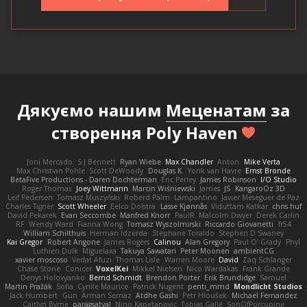
Дякуємо нашим
Меценатам
за
створення Poly Haven
Joni Mercado
S J Bennett
Ryan Wiebe
Max Chandler
Anton
Mike Verta
Max Christian Pohle
Scott DeWoody
Douglas K.
Yorik van Havre
Ernst Bronde
BetaFive Productions - Daren Dochterman
Eric Perley
James Robinson
I/O Studio
Roger Thomas
Joey Wittmann
Marcin Wiśniewski
James
JS
KangaroOz 3D
Leif Pedersen
Tomasz Muszyński
Roberd Palm
Lampantino
Javier Meseguer de Paz
Charles Tigner
Scott Wheeler
Eelco Dolstra
Lasse Kjønnås
Viduttam Katkar
chris huf
David Pekarek
Evan Seccombe
Manfred Knorr
PaulR
Malcolm Dwyer
Derek Carlin
RF
Wendy Ward
Fianna Wong
Tomasz Wyszolmirski
Riccardo Giovanetti
fr54
William Schilthuis
Herman Idzerda
Stephane Toraldo
Stephen D Swaney
Kai Gregor
Robert Angone
James Rogers
Calinou
Alan Gregory
Paul O' Grady
Phyl
Luthien Dulk
Miguelaxa
Takuya Sawatari
Peter Moonen
ambientCG
xavier moscoso
Vedat Afuzi
Thomas Lisle
Warren Moore
David
Zaq Schlanger
Chase Stone
Conicer
VoxelKei
Mikkel Nielsen
Nico Wardakas
Frank Grande
Denys Holovyanko
Bernd Schmidt
Brendon Porter
Erik Brundidge
Samuel
Martin Pražák
Sofia
Cyrille Maurice
Patrick Nugent
penti_mmd
Mondlicht Studios
Jack Humbert
Gun
Arman Sernaz
Atdhe Gashi
Petr Hloušek
Michael Fernandez
Caitlyn Byrne
paragsatyal
Nino Kapetanovic
Tobias Gallé
SonOfPorcupine