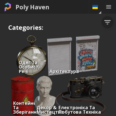
Poly Haven
Categories:
Одяг Та
Особисті
Речі
Архітектура
Контейнери
Та
Декор &
Електроніка Та
Зберігання
Мистецтво
Побутова Техніка