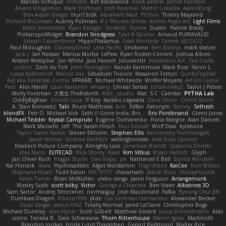
Marielli Vichique
Primaris
Kirt Blackwood
mark wrabel
James Harrison
Alvaro Villagomez
Mark Hoffman
Josh Roenker
Martin Lukačka
AaronFung
Ben-Adam Berger
Hun73rdk
Abraham Mast
YYSSun
Thierry Mayrand
Richard McGowan
Aubrey Pullman
R.J. Rhodes Writes
Atelier Argos Art
Light Films
Rémi Verschelde
Ryan Reisiger
SizeKivit
Stymie
Dustin
Patrick Brady
ProtanopicMidget
Brandon Snodgrass
Tyler K Spicher
Arnaud PUIRAVAUD
Joseph Catrambone
HippoThalamus
Sean Kennedy
Tomek LECOCQ
Paul Mcloughlin
DaLivelyGhost
Lose Pacific
Jimikimo
Ben Bosma
mark stalzer
Jack J
Ian Neisser
Marcus Morba
LePew
Ryan Roden-Corrent
Joshua Albers
Kristen Westphal
Jon White
Jack Fenech
Jotunkottr
Hexdrake's Art
Ted Curtis
nullinc
Zach du Toit
John Partington
Kazuki Kamimura
Mark Boss
Yaron L.
Lukas Kalbertodt
Marcos Vaz
Sébastien Tricoire
Masanori Tottori
QuirkyTopHat
ReJ aka Renaldas Zioma
VFRAME
Michael Whiteside
Wolfer Moyens
Arturo Leone
Pete
Alex Harvill
Lauri Kananen
wheany
Unreal Sensei
tchaikovsky2
Taylor J Peters
Molly Footman
大重生-TheRebirth
RSH__studio
Mat
S C
Cailrdar
PYTHA Lab
OddlyBigBear
binotti lucia
IT Roy
Karabo Legwaila
Zane Olson
Chord Shore
A. Stan Konowitz
Talii
Bruce Matthews
Aria
3dfan
Xatonym
Barney
Sethesh
blendFX
Petr O
Michael Vick
Seth // Gone Indie, Bro...
Eric Pontbriand
Glenn Jones
Michael Tedder
Krystal Camprubi
Eugene Ovcharenko
Fiona Margrie
Alan Daniels
Mark Mazaitis
Jeff
The Sarah Hirsch
Paul Dolzall
Wolf Daw
kyleboze
Taylor Galen Kadee
Steven Ekholm
Stephen Ellis
Aximmetry Technologies
Sarah Wiener
Andrew Faithfull
wellingtoncrab
Ada Rose Cannon
Resilient Picture Company
Almighty Laxz
Jonathan Brandt
Szabolcs Dombi
Jose Nario
ELITECAD
Nick Storey
Ryan
Kim Vitkus
Bryan Halcott
Glyph
Jan Oliver Koch
Reggie Storm
Dan Repp
pk
Nathaniel E Bell
Benita Winckler
Kai Honeck
Íkara
Psychosadistic
Algot Nordström
Trag1cHaze
KaiCee
Kurt Wilson
Stéphane Huart
Todd Eaton
P4C1F15T
charamath
Jakob Stolz
YeGrayHound
Kevin Turner
Brian McMullen
oleko senga
Jason Ferguson
Arrangemonk
Wesley Scafe
scott bilby
Victor
George e Chianese
Ben Visser
Albatross 3D
Sam Sartor
Andrej Striezenec
normalguy
Josh Macdonald
Pafka
Byeong Chul JIN
Dumbass Dragon
Alkaza1996
jAde
Lea Seidman Hernandez
Alexander Becker
Oscar Vargas
sastun1962
Totally Normal
Jared LeClaire
Christopher Bogs
Michael Dunkley
Alex Hyner
Scott Gilbert
Matthew Gerard
Julius Brockelmann
Alex
sotiris
Teneka B.
Dale Schwiesow
Thom Rittenhouse
Marcin Ignac
Martinotti
Brandon Jordan
Frode Lund Tharaldsen
Gerard Redmond
Walter Rice