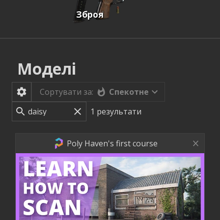
Зброя
Моделі
Спекотне
Сортувати за:
1
результати
Poly Haven's first course