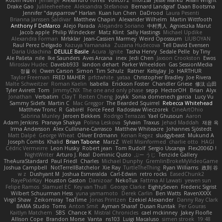
Robin Nuen
jeffsarge
Alexandro Torres
Volico72
morzsa
Jesse Marku
Allan Wright
Drake Gao
Julileeheehee
Aleksandra Stefanova
Bernard Landgraf
Daan Bootsma
Jennifer "daysparrow" Harlan
Kuan lun Chen
DaDrood
Laura Pesenti
Brianna Janssen Saldivar
Matthew Chapin
Alexander Wilhelm
Martin Wittfooth
Anthony F DeMarco
Alejo Parada
Alejandro Soriano
中村秀人
Agnieszka Marut
Jacob apple
Philip Windecker
Matz Klint
Sally Hastings
Michael Updike
Alexandra Forman
MrIsklar
Jean-Cassien Marmey
Weird Oposssum
LIUBOYAN
Raul Perez Delgado
Kazuya Yamanaka
Zuzana Hudecova
Tell David Evensen
Daria Udachina
DELILLE Basile
Acura .Ignite
Tasha Henry
Sedale Pelle
by Tiny
Ale Pašeta
nile
Ike Saunders
Aves Arcana
inex
Jedi Chen
Jaxson Crookston
Ewos
Miroslav Hudec
Davebb933
landon dehart
Parker Wheeldon
Gas SessionMedia
정율 이
Owen Carson
Simon
Tim Schulz
Ratner
KelsyJay
Jo
HARTHUR
Taylor Freeman
FRED MAHER
prfctwhite
yataa
Christopher Bradley
Joe Rivera
Malte Schweitzer
Roman Kaelin
Isabella
Erickson Foster
Chandler Griese
修汰 山田
Tyler Avirett
Tom
JimmyCNX
The one and only phase
sepp
HectorOH
Brian
Alyx
Jonathan
Verbatim
Clay T
Reiten Cheng
Joykk
Sonia domenech garcia
Lucy Vu
Sammy Sidefx
Martin C
Mac Greggor
The Bearded Squirrel
Rebecca Whitehead
Matthew Tronc
R
Gabirél
Force Feed
Radosław Wieczorek
CineArtOhio
Sabrina Munley
Jeroen Bekkers
Rodrigo Terrazas
Yael Ghusoun
Aaron
Adam Jenkins
Pranaya Shakya
Polina Leskova
Sylvain
Traxus
Jehad Maddah
재윤 옥
Irma Andersson
Alex Cullinane-Carrasco
Matthew Whiteacre
Johannes Sjöstedt
Matt Dalpé
George Wheat
Oliver Erdmann
Kenan Regez
sludgybeast
Mukund A
Joseph Combs
Khalid
Brian Tabone
MarzZ
Well Misinformed
charlie otto
HAGI
Cédric Vermeirre
Leon Husky
Robert jean
Tom Rudolf
Sergio Uscanga
Flex2006D !
NightWriter
Arturo J. Real
Dominic Qusto
ぶー うじ
Tenzide Gallery
TheAuraStandard
Paul Friedl
Charles
Michael Dunphy
GremlinBrokeMyVideoGame
Joshua Campbell
NotTerrellBatchelor
Xie Ray
TurtleTheThing
Ryan Williams
政則 谷
w z
Dushyant M
Joshua Esmeralda
Carl-Edwin
retro rocks
EasedChunk2
RayePixlrKay
Houston Gaston
Danizoar
NekoTux
Fattma Al Lawati
yewen sun
Felipe Ramos
Slamuel EC
Key van Thull
George Clarke
EightySeven
Frederic Sigrist
Wilbert Schuurman Hess
yuna yamamoto
Derek Carlin
Ben Watts
RavenXXXX
Virgil Shaw
Zeikomiray
TeaTime
Jonas Printzen
Ezekiel Alexander
Danny Ray Clark
BAMA Studio
Toms
Anton Smit
Ayman Sharaf
Dusan Runtak
Per Gouras
Kaitlyn Matchem
SBS
Chance K
Mistral Chronicles
cael mckinney
Jakey Floofle
Allison Cope
Brandon Morse
Vanta
ns103
Luigi Macaluso
simen stroek
19:48