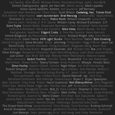
Leo Santos
Rob Waller
Michael Porter
Puzzlebox Props
Justin
honda78
Dimitri Diakopoulos
zgred
Jen Hao Yeh
esther carney
Mark Lopatka
Victor Gama Sabbithi
Alexlee
Jed Laurance
Jeff Barnaby
Johnathan Alan Vanderpool
Oliver Hotz
Scott Wilson
Cadalog, Inc.
Tobias Rösli
Rick Palmer
Neal Huston
sean dunderdale
Erel Herzog
OroborosNZ
RaptorBricks
Domenic S
Laura Ganis
Ike Li
Pietro Ponti
William Unsworth
Lorie Loeb
Fabrice Zaini
Andrew_D
R.H. García
William Carey
Michael B Johnson
G.P
Goro Fujita
Robert Wallis
Alexander Bachvarov
Evan Campbell
Rene Gansen
Clifford A Worsham
Fábio De Carvalho
Mike Festa
Martin Banak - Dr Zed
fred gissubel
Ayetheist
Edgard Costa
JJ
Pere Pau Sancho
Kevin Barnum
Henrik Berglund
Jay Piboontum
Patrick Lowry
Richard Wright
kiky
John Moon
Francis Boyle
Devin Harris
HDR Light Studio
Peter Baintner
Da5id
Bob Dowling
Daniel Fitzgerald
Dana McCabe
Miket
jehrmaig
f1rstpers0n
Peggy O'Brien
Jason Lai
Bernd Dully
Satoshi Yamasaki
Doug Auerbach
fengquan wang
Aeon Soul
Mark Krenz
Nicholas Rubin
Krzysztof Zwolinski
JG3
Nicolas Côté
V-o
Josh Purple
Peter Rittinger
Benjamin Schechter
Ryan Won-Meng Apuy
Liam Beck
AuroranFilms
Just Gollor
Glyn Wolf
亮作 淡波
Melody Helen MacFarlane
Makoto Izawa
Marc Lemoine
Vadim Turchin
Odin3D
Travis
Moiarte3d
Tim van Helsdingen
WyrmHead
Shawn Miller
Tawny Tomsen
Andy Hickmott
Mikayla
Hiroshi Saito
Steve Hurley
Sophie Gilbert
Grische
Nigel Hillyer
Art of 3D Rendering
Robert Simpson
Nizzero
Ritchie Owens
Agon Ushaku
Zisis Psalidas
Nelson C
Matthias
Stareagle
BunnyCyclops Bunny
J.C.
Jason Scott
Jacob Larson
Tom Jachmann
Max
Cristian Rocco
Daniel Raboldt
ray
Zach Hoy
Bernhard Hoffmann
Will Hattingh
Perard-Gayot
Bryan C
Bojan Spasojevic
Alan Camerer
Toby Yoda
Thater
Hazel Quantock
Neil Blakey-Milner
John Wagman
Victor Gan
Walter Bosse
Edgar San
Pamela Case
Jeff
Modicolitor
Frank Riccobono
Shaw Kaake
Panagiotis Tourlas
果冻_JS
Dave Liewald
Stephan S
Matt Allen
Paul Schicketanz
Norimichi Sano
DGagster
Matt Griffey
Ian Hubert
Linda Robbins
Richard Lyons
Joanne Tai
Mahe Dewan
Finn Bear
Ivan Sepulveda
Gabor Z
Jeremy Park
Cameron Keffer
Yan Shi
Ulrich Woehr
Chris Li
Zachary Capalbo
Kelly Johnson
Hannes Dreyer
Elektrospy
Buttered Side Down
The Dread Vixen Alinsa
Laura Kimmel
Timo Muraja
Tom Norman
Rodney Schmidt
Arioch Snowpaw
Catface Meowmers
gardeninn thomas
Istvan Kozma
QuesoGr7
Luis Naranjo
Sean
jamie ngai to lo
Lök Leung
Jack Foley
fxtentacle