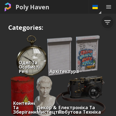
Poly Haven
Categories:
Одяг Та
Особисті
Речі
Архітектура
Контейнери
Та
Декор &
Електроніка Та
Зберігання
Мистецтво
Побутова Техніка