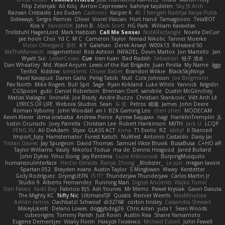
Filip Zelenjak
Ali Kılıç
Антон Сергеевич
bahriye taşdelen
Sky JK Arch
Razvan Cristiadis
Leo Euden
Carbonic
Kacper K
40. I Nengah Raditya Karya Putra
Sideways
Sergio Pamies
Oliver
Viorel Vlaican
Hurt Hand
Tamagoooo
TetaBOT
Kira V
XanderDK
John B.
Mark Scott
HG Park
William Karavites
Trollstuhl HagenLord
Mark Habbish
Call Me Sensei
NotARectangle
Noelle DeCuir
jae hoon Choi
Yd C
M C
Cameron Taylor
Nenad Nikolic
Tanner Moerke
Victor Ofvergard
苏打
K Y
Galahan
Derek Anwyl
W00k13
Released 50
MeTheManwich
iosgamertool
Bob Ashton
INFADEL
Devin Mattox
Jon Martello
Jan
Wyatt Sui
LesterCovax
Cue
tran tuan
Bad Radish
Sebastian
暁子 清水
Dan Wheatley
Md. Wasif Anjum
Lewis of the Rat Brigade
Juan Pinilla
My Name
Iggy
Terifict
Kiddow
simsterns
Olivier Babet
Brandon Wilkie
BlackSkyNinja
Pavel Karapud
Daren Gallo
Peleg Tabib
Null
Cole Johnson
Joe Bergmann
Pav North
Mike Rogers
Bull Spit
Sage
Ryan Kirkland
Luke White
Yannick
falgn0n
CGSpoon
gubi
Daniel Robertson
Brennan Oort
sanxbile
Dustin McGlinchey
Matias Vialagro
lininx66
Joe Brady
Andre Buzzo
Christian Stankovic
Việt Anh Lê
LYRICS OF LIFE
Webora Studios
Sean
乐 音
Petros
眠瓏
James
John Deere
Roman Vyborny
John Woodall
an l
BZK Gaming Leo
chen zhen
MODECAM
Kevin Klever
dima sirababa
Andrew Pierce
Артем Бардин
nagi
FranklinTremplin
JL
Iustin Ocunschi
Joey Parrella
Christian Lee
Robert Hankinson
M0TH
Jack Ü
LCQP
FENG XU
Ali DeAdam
Styxx
GLASS ACT
kona
T1 Exotic
RZ
abby!
ll Stanced
Import_bpy
Hamsternator
Forest Katsch
NuWest
Antonio Castaldo
Daisy Jai
Tristan Davies
Jay Spurgeon
David Thomas
Samuel Vikse Bruvik
BusaBusa
C+HO aR
Taylor Williams
Vasily
Nikoloz Todua
ma de
Dennis Hosgood
Jared Bullard
John Dykes
Yihui Xiong
Jay Renteria
Lucie Královcová
BurpingMusquito
humansoulinterface
Hector Estrada
Ranya Zhong
_Blobster_
Le sun
megan lavoie
Spartan 052
Brayden evans
Austin Taylor
S Mingkwan
Wawy
Kerstetter
Gicly Rodríguez
DryingUEFN
IS IT?
Thunderjaw Thunderjaw
Carlos Martin Jr
Studio 9
Alberto Hernandez
Running Man
Digital Ancients
Vlajko Tomić
Dan Palasz
Fadil Bay
Fabricio BJS
Ash Younes
Mr Memz
Paweł Krysiak
Gavin Dasuta
The Mighty KC
Nifty Nic
UltimateTJF
Quistis
Reinier Weerts
MaxMinutiae
Adrián ramos
Oachkatzl Schwoaf
dr32768
corbin tinsley
Cassandra Stewart
MikeyLikesIt
Delano Lowes
doggybdog26
Chris Aitan
yuta t
Sean Woods
cubeorigins
Tommy Parish
Just Rovin
Austin Rea
Shane Yamamoto
Eugene Dementjev
Vitaliy Florin
Никуся Гноянко
Michael Eckert
John Fewell