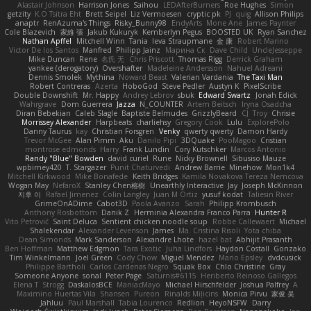
Alastair Johnson
Harrison Jones
Saihou
LEDAfterBurners
Roe Hughes
Simon
getzity
K.O Tsitra Eht
Brett Seipel
Liz Vermoesen
cryptic pk
PJ
quig
Allison Philips
anaptr
RenAzuma's Things
Risky_Bunny98
EndyArts
Mone Ane
James Paynter
Cole Blazevich
家維 張
Jakub Kukuryk
Kemberlyn Pegus
BOOSTED UK
Ryan Sanchez
Nathan Apffel
Mitchell Winn
Tania
Ieva Straupmane
金 康
Robert Marino
Victor De los Santos
Manfred
Philipp Jainz
Марина Ск
Dave Child
UncleJesseppe
Mike Duncan
Rene
名氏 无
Chris Priscott
Thomas Rigg
Derrick Graham
yankee (derogatory)
Overshafter
Madeleine Andersson
Nahuel Adreani
Dennis Smolek
Mythina
Noward Beast
Valerian Vardania
The Taxi Man
Robert Contreras
Azerta
HoboGod
Steve Pedler
Austyn K
PixelScribe
Double Downshift
Mr. Happy
Andrey Lebrov
sbuk
Edward Swartz
Jonah Edick
Wahrgrave
Dom Guerrera
Jazza
N_COUNTER
Artem Beitsch
Iryna Osadcha
Diran Bebekian
Caleb Slagle
Baptiste Belmudes
GrizzlyBeard
CJ
Troy
Chrisie
Morrissey Alexander
Harpbeats
charliehsy
Gregory Cook
Lulu
ExplorePolo
Danny Taurus
kay
Christian Forsgren
Venky
qwerty qwerty
Damon Hardy
Trevor McGee
Alan Pimm
Aku
Danilo Pipi
3DQuake
PooMagoo
Cristian
montrose edmonds
Harry
Frank Lundin
Cory Kutschker
Marcos Antonio
Randy "Blue" Bowden
david curiel
Rune
Nicky Brownell
Sibusiso Mauze
wpbirney420
T. Stargazer
Punit Chaturvedi
Andrew Barrie
Minehow
Mon1k4
Mitchell Kirkwood
Mike Bonafede
Keith Bridges
Kamila Novakova Tereza Nemcova
Wogan May
NefaroX
Stanley Chen榕樹
Unearthly Interactive
Jay
Joseph McKinnon
지후 이
Rafael Jimenez
Colin Langley
Juan M Ortiz
yusuf kodat
Taliesin River
GrimeOnADime
Cabot3D
Paola Avanzo
Sarah
Philipp Krombusch
Anthony Rosbottom
Danik Z
Herminia Alexandra Franco Parra
Hunter R
Vito Petrović
Saint Deluca
Sentient chicken noodle soup
Robbe Callewaert
Michael
Shalekendar
Alexander Levenson
James
Ma. Cristina Risoli
Yota chiba
Dean Simonds
Mark Sanderson
Alexandre Lhote
hazel bat
Abhijit Prasanth
Ben Hoffman
Matthew Edgmon
Tara Exotic
Juha Lindfors
Haydon Costall
Gonzako
Tim Winkelmann
Joel Green
Cody Chow
Miguel Mendez
Mario Epsley
dvdcusick
Philippe Bartholi
Carlos Cardenas Negro
Squak Box
Chlo Christine
Gray
Someone Anyone
sonal
Peter Page
Saturnis#6115
Heriberto Reinoso Gallegos
Elena T
Strogg
DaskalosBCE
ManiacMayo
Michael Hirschfelder
Joshua Palfrey
A
Maximino Huertas Vila
Shansen
Pureon
Rinalds Miļicins
Monica Pirvu
家俊 吴
Jahluu
Paul Marshall
Tabia Lourenco
Redlion
HeyoNSFW
Darry