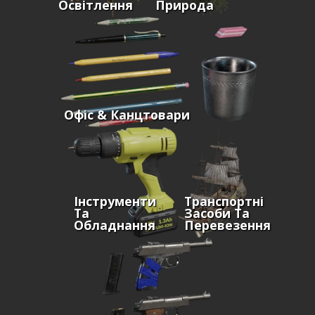
Освітлення
Природа
Офіс & Канцтовари
Інструменти
Транспортні
Та
Засоби Та
Обладнання
Перевезення