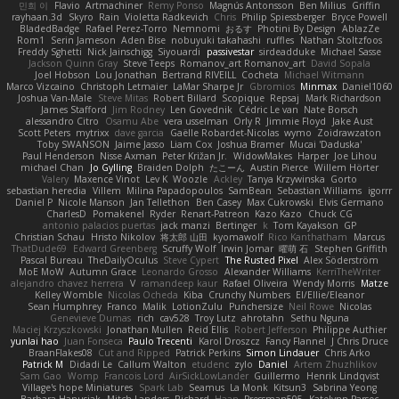
민희 이
Flavio
Artmachiner
Remy Ponso
Magnús Antonsson
Ben Milius
Griffin
rayhaan.3d
Skyro
Rain
Violetta Radkevich
Chris
Philip Spiessberger
Bryce Powell
BladedBadge
Rafael Perez-Torro
Nemnomi
おるす
Photini By Design
AblazZe
Rom1
Serin Jameson
Aden Bise
nobuyuki takahashi
ruffles
Nathan Stoltzfoos
Freddy Sghetti
Nick Jainschigg
Siyouardi
passivestar
sirdeadduke
Michael Sasse
Jackson Quinn Gray
Steve Teeps
Romanov_art Romanov_art
David Sopala
Joel Hobson
Lou Jonathan
Bertrand RIVEILL
Cocheta
Michael Witmann
Marco Vizcaino
Christoph Letmaier
LaMar Sharpe Jr
Gbromios
Minmax
Daniel1060
Joshua Van-Male
Steve Mitas
Robert Billard
Scopique
Repsaj
Mark Richardson
James Stafford
Jim Rodney
Len Govednik
Cédric Le van
Nate Borsch
alessandro Citro
Osamu Abe
vera usselman
Orly R
Jimmie Floyd
Jake Aust
Scott Peters
mytrixx
dave garcia
Gaëlle Robardet-Nicolas
wymo
Zoidrawzaton
Toby SWANSON
Jaime Jasso
Liam Cox
Joshua Bramer
Mucai 'Daduska'
Paul Henderson
Nisse Axman
Peter Križan Jr.
WidowMakes
Harper
Joe Lihou
michael Chan
Jo Gylling
Braiden Dolph
たこーん
Austin Pierce
Willem Hörter
Valery
Maxence Vinot
Lev K
Woozle
Ackley
Tanya Krzywinska
Gorto
sebastian heredia
Villem
Milina Papadopoulos
SamBean
Sebastian Williams
igorrr
Daniel P
Nicole Manson
Jan Tellethon
Ben Casey
Max Cukrowski
Elvis Germano
CharlesD
Pomakenel
Ryder
Renart-Patreon
Kazo Kazo
Chuck CG
antonio palacios puertas
jack manzi
Bertinger
k
Tom Kayakson
GP
Christian Schau
Hristo Nikolov
将太郎 山田
kyomawolf
Rico Kanthatham
Marcus
ThatDude69
Edward Greenberg
Scruffy Wolf
Irwin Jomar
曜萌 石
Stephen Griffith
Pascal Bureau
TheDailyOculus
Steve Cypert
The Rusted Pixel
Alex Söderström
MoE MoW
Autumn Grace
Leonardo Grosso
Alexander Williams
KerriTheWriter
alejandro chavez herrera
V
ramandeep kaur
Rafael Oliveira
Wendy Morris
Matze
Kelley Womble
Nicolas Ocheda
Kiba
Crunchy Numbers
El/Ellie/Eleanor
Sean Humphrey
Franco
Malik
LotionZulu
Punchersize
Neil Rowe
Nicolas
Genevieve Dumas
rich
cav528
Troy Lutz
ahrotahn
Sethu Nguna
Maciej Krzyszkowski
Jonathan Mullen
Reid Ellis
Robert Jefferson
Philippe Authier
yunlai hao
Juan Fonseca
Paulo Trecenti
Karol Droszcz
Fancy Flannel
J Chris Druce
BraanFlakes08
Cut and Ripped
Patrick Perkins
Simon Lindauer
Chris Arko
Patrick M
Didadi Le
Callum Walton
etudenc
zylo
Daniel
Artem Zhuzhlikov
Sam Gao
Womp
Francois Lord
AirSickLowLander
Guillermo
Henrik Lindqvist
Village's hope Miniatures
Spark Lab
Seamus
La Monk
Kitsun3
Sabrina Yeong
Barbara Hanusiak
Mitch Landers
Richard
Haan
Pressman505
Katelynn Parsec