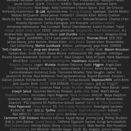
Jacob Duhon
포로루
Deborah
84d93r
Ryszard Abdul
Michael Zahn
Diego Bermudez
Raw Magic
Kelly Tomlinson | Vision Space
VuD
Jaii Orozco
Kimberly Hutchinson
貴 山崎
Ayomide Awe
Sicong Ouyang
bjakbjak
Davide Medici
Padraic McQuarrie
david james
Toriten57
Ginsnile Allen
Moritz Cremer
Made by Miri
Tobias Jensby
Robert Bergman
martin
NebularStreams
Charles Chen
Anxiety Opossum
Carlos Esplugues
Jim Kneuper
sebastian botero
Almantas Vasiliauskas
Tess Cornwall
Rahul Chandwaney
Austin Durban
Travis
Yuliya
Ralph Does Stuff
EEEEE
Jelle sahmkow
Scopitones
Brad Mellesmoen
A J
Andrew Islas
Ignacio
Kalliope Marie
Josh Dunfee
Gen
viviisection
Seraphin Ernst
Ryan game
SLAWWNN_ 2214
Juan pablo Gutierrez
Thomas Elrod
ZED ZED
James Abney
John kivinen
Kieran Kuhn
Alec Drake
Desert Viber
MutantMike
Carl Glittenberg
Martin Guldbaek
AVAinc.
Lariotjandy
papi bless
DRKRM
THG Creative
lia wu
joop van drunick
Julie Woodcock
nic96
Dzät
Maxim Krioukov
Furkan Kirac
Scott North
Reese Moore
nofreelunch 100
vagueish
Infinitipo
Riverin David-Alexandre
DennyB
NAN YI
Paul Gleason
Tales of Scale
Hank Kaamura
Mind Bird
robzilla
HonorableHoplite
madmacx
AlisserB
Tim Boylan
Braulio Chavez
Logan
Wutata
Andrew Osborne
Rafal
Higgins
Angel Diaz
Courtney Xenith
Francky Tang
salem shams
Alheren
Kevin Kennedy
Carlos Abraham Gutiérrez Solis
Clemente Miralles
Tyler Vaughn
Laster
Kris
Jackson N. Rocha
Paul McManus
TheCaptainAmerica
Bryant Bennett
Evelyne I
Dániel Zarándi
BenYanken69
SomeGuyBS
Tomas Kiniulis
ShadowolfVFX
John Britti
Jack Quinn
Beth
Ebi3D
RVA DEMON
Niranjan Raghu
경문 서
Flagg3D
Lonnon Foster
Rolf Frey
Lorenzo Festa
Sergei Krutihin
Kevin Roy
Peter Balicki
steve
Joseph Salud
Facundo Martinez Pintado
polo
Mila
Dewi
Matt's Media
Stephen Grimm
microdee
Hans Wegener
Mark Sullivan
theLOF
Maya Halphon
szabolcs csaszar
Stellarator
Now Eleanor
Денис Оницев
Michał Roszkowski
GearGrit - PS2 inspired 3D Platformer Action Game!
Raven Ai
Thor Davidsen
Peter Pejanović
Hope Moore
EK
The Creaky Floorboard
Beachglass Gardens
Bobbit M.
Karl
敦智 紀
Tjoffex
Levent Göçer
Szymon Kaniewski
Adrian S
Mat (M5X11)
Izabella Dębek
john
Andrew
Alexis Lazootin
Jonas Trost
Cameron 'CSD' Dickson
Maurice LeDoux
Fayçal Njoya
Jimmy Jung
Phillip Studans
준현 이
Jorn Bakker
Lloros Sarano
Caffeine Oppsum Games
Giorgi Samukashvili
Alex Tsiskarishvili
Family Rislov
Shiny
Vonda Marquez
Matt Sweda
Ben Houston
DeeEmmCee
Jim Mitchell
Hamish Gawn
DocD
Bu
Angelie
simon dewey