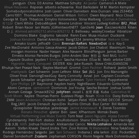
penguin
Chris
D3 Anima
Matthew Schultz
Ali Jaafar
Cameron A Miele
Илья Несенюк
Reperak
alberto echavarria
Rod Barksdale
M M
Martin Kempster
Somebodyoncetoldme
Josh Laxen
Oliver Danielsen
Alex Duncan
silas 2534455
Carro1001
Thomas Anderson
Daniel Wilson
RAfort
Owen Maynard
Nico Cloud
George M. Dyck
Thbatcos
Dmytro Volovnenko
Stina Walberg
Cosmas A Demetriou
ענבר פז
Clem White
DeboxMojave
Meene Lindner
Vincent Ludwig Kiefner
BF2 _Pilot
Robert
Brian Racer
Ian Watts
JGWentworth877
Gan3e46
Jean
Dazzworks3d
Kilian
D. J.
Ahmed.ashii092112 ahmed092112
E. Belliveau
wesleyCrowbar
Vibralizer
Dominic Blake
Goglomo
takoslvt
Renn Exev
Musa muturi
Ducksink
Joshua Kendrick
Daniel Arendzen
Bang1324
Jeremy Whitter
Nekom Glew
Amako Izumi
jeffox09
Caro
Brennan Rafters
NewbieDot
iz o
Kay-S
Zee MacDonald
Antonio Gasca-Alvarez
Jacob Dillon
Joe Chabot
Maximum Swag
morgan monroe
Nader Hassan
Alex Navarre
BlindPenguin
James Barber
Ernesto Alonso Paredes Burgos
John Anders Stav
현진 김
Neil McG
buhii
Capsule Studios
Jayden !
Enrique
Sascha Huncke
Elīza M.
Melli
arbiter1209
Hyprotix
Harry Conquest
DESTER
Kiki
Jake Ruesch
Steve CHAUDANSON
Bhukya Hari Prasad Naik
Slaytex Marshall
Gromit
Dan Pachter
Richard
Jaelin Smith
mattyrails
Carl Schwerin
Joeri Lefévre
Mike
Sol
J&G
Jon
Eric Manongdo
Oliver Frost
DancingDeadGuy
Barry Connolly
Aeval
Jon
Captain Coconuts
Jacob Schealler
ari-goldman
Nathan Johnson
Tyler Herbert
Puppeteerist
Tyler Phillips
J.P. Raymond
hayden harry
NightRaven
Eduardo Gottschald
Abeni Campos
cameronfr
Dominick
Joe Young
Sascha Becker
Joshua Scelfo
Annah Gestaga
SmaackBZ62
JollyYeen
oscall L
友理 斉藤
Kuba
Gabrielius M
Scott Moen
Kaylee
Thomas Pierro
Gustavo Pliego
Noah
Юлія Кізі
Daisy Belknap
ZMM
Jason Anderson
Christian Kohli
Satyan Patel
YEDA HOME DECOR
Simon
Reg_LMO
Jacob Denault
ApocDev
Rumlo Olmub
Buz Carter
Bill Master
rpcexploiter
Reinaldus
jadedesign
Jamie Arseneault
K
Derek Toombs
Renato Pinochet
qrator
Ben
cawc
XPhantom
Mimski Beats
Virtual Performing Live Music Events
Tom Neal
Jason Nguyen
Alyssa Everett
Cyndersanity
Petr Fořt
disiboi
AnuRobinson
Shane Smith-Rojo
Evan Harridge
大海 久我
lilith
Joshua Hickman
Aleksandar Caricic
Nikita Leshakov
Amanda Vest
Axiom
Stefan Knaak
David Jindra
Tim
Zoie Robles
N Watanabe
Nina Takáčová
Rodrigo Hernández Salgado
Jan
Sari Schwarz
Indiana J
ella larkin
基德
Pocketfans
Daniel Sonderhoff
Zicalam
zephaniah CORSON
Florin Negele
Mark Dohrenbusch