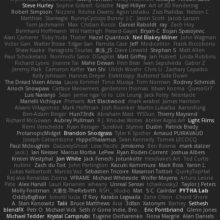
Steve Hurley
Sophie Gilbert
Grische
Nigel Hillyer
Art of 3D Rendering
Robert Simpson
Nizzero
Ritchie Owens
Agon Ushaku
Zisis Psalidas
Nelson C
Matthias
Stareagle
BunnyCyclops Bunny
J.C.
Jason Scott
Jacob Larson
Tom Jachmann
Max
Cristian Rocco
Daniel Raboldt
ray
Zach Hoy
Bernhard Hoffmann
Will Hattingh
Perard-Gayot
Bryan C
Bojan Spasojevic
Alan Camerer
Toby Yoda
Thater
Hazel Quantock
Neil Blakey-Milner
John Wagman
Victor Gan
Walter Bosse
Edgar San
Pamela Case
Jeff
Modicolitor
Frank Riccobono
Shaw Kaake
Panagiotis Tourlas
果冻_JS
Dave Liewald
Stephan S
Matt Allen
Paul Schicketanz
Norimichi Sano
DGagster
Matt Griffey
Ian Hubert
Linda Robbins
Richard Lyons
Joanne Tai
Mahe Dewan
Finn Bear
Ivan Sepulveda
Gabor Z
Jeremy Park
Cameron Keffer
Yan Shi
Ulrich Woehr
Chris Li
Zachary Capalbo
Kelly Johnson
Hannes Dreyer
Elektrospy
Buttered Side Down
The Dread Vixen Alinsa
Laura Kimmel
Timo Muraja
Tom Norman
Rodney Schmidt
Arioch Snowpaw
Catface Meowmers
gardeninn thomas
Istvan Kozma
QuesoGr7
Luis Naranjo
Sean
jamie ngai to lo
Lök Leung
Jack Foley
fxtentacle
Marielli Vichique
Primaris
Kirt Blackwood
mark wrabel
James Harrison
Alvaro Villagomez
Mark Hoffman
Josh Roenker
Martin Lukačka
AaronFung
Ben-Adam Berger
Hun73rdk
Abraham Mast
YYSSun
Thierry Mayrand
Richard McGowan
Aubrey Pullman
R.J. Rhodes Writes
Atelier Argos Art
Light Films
Rémi Verschelde
Ryan Reisiger
SizeKivit
Stymie
Dustin
Patrick Brady
ProtanopicMidget
Brandon Snodgrass
Tyler K Spicher
Arnaud PUIRAVAUD
Joseph Catrambone
HippoThalamus
Sean Kennedy
Tomek LECOCQ
Paul Mcloughlin
DaLivelyGhost
Lose Pacific
Jimikimo
Ben Bosma
mark stalzer
Jack J
Ian Neisser
Marcus Morba
LePew
Ryan Roden-Corrent
Joshua Albers
Kristen Westphal
Jon White
Jack Fenech
Jotunkottr
Hexdrake's Art
Ted Curtis
nullinc
Zach du Toit
John Partington
Kazuki Kamimura
Mark Boss
Yaron L.
Lukas Kalbertodt
Marcos Vaz
Sébastien Tricoire
Masanori Tottori
QuirkyTopHat
ReJ aka Renaldas Zioma
VFRAME
Michael Whiteside
Wolfer Moyens
Arturo Leone
Pete
Alex Harvill
Lauri Kananen
wheany
Unreal Sensei
tchaikovsky2
Taylor J Peters
Molly Footman
大重生-TheRebirth
RSH__studio
Mat
S C
Cailrdar
PYTHA Lab
OddlyBigBear
binotti lucia
IT Roy
Karabo Legwaila
Zane Olson
Chord Shore
A. Stan Konowitz
Talii
Bruce Matthews
Aria
3dfan
Xatonym
Barney
Sethesh
blendFX
Petr O
Michael Vick
Seth // Gone Indie, Bro...
Eric Pontbriand
Glenn Jones
Michael Tedder
Krystal Camprubi
Eugene Ovcharenko
Fiona Margrie
Alan Daniels