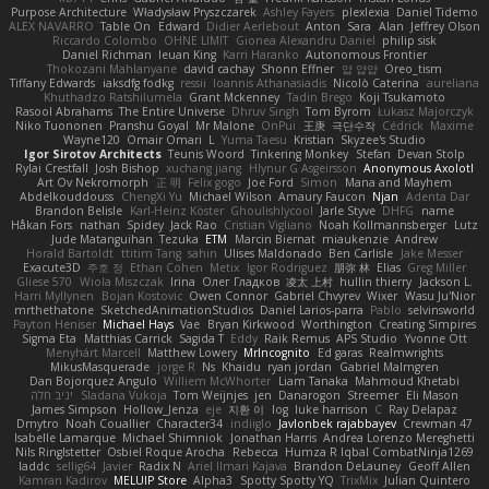
Purpose Architecture
Władysław Pryszczarek
Ashley Fayers
plexlexia
Daniel Tidemo
ALEX NAVARRO
Table On
Edward
Didier Aerlebout
Anton
Sara
Alan
Jeffrey Olson
Riccardo Colombo
OHNE LIMIT
Gionea Alexandru Daniel
philip sisk
Daniel Richman
Ieuan King
Karri Haranko
Autonomous Frontier
Thokozani Mahlanyane
david cachay
Shonn Effner
얍 얍얍
Oreo_tism
Tiffany Edwards
iaksdfg fodkg
ressii
Ioannis Athanasiadis
Nicolò Caterina
aureliana
Khuthadzo Ratshilumela
Grant Mckenney
Tadin Brego
Koji Tsukamoto
Rasool Abrahams
The Entire Universe
Dhruv Singh
Tom Byrom
Łukasz Majorczyk
Niko Tuononen
Pranshu Goyal
Mr Malone
OnPui
王庚
극단수작
Cédrick
Maxime
Wayne120
Omair Omari
L
Yuma Taesu
Kristian
Skyzee's Studio
Igor Sirotov Architects
Teunis Woord
Tinkering Monkey
Stefan
Devan Stolp
Rylai Crestfall
Josh Bishop
xuchang jiang
Hlynur G Asgeirsson
Anonymous Axolotl
Art Ov Nekromorph
正 明
Felix gogo
Joe Ford
Simon
Mana and Mayhem
Abdelkouddouss
ChengXi Yu
Michael Wilson
Amaury Faucon
Njan
Adenta Dar
Brandon Belisle
Karl-Heinz Köster
Ghoulishlycool
Jarle Styve
DHFG
name
Håkan Fors
nathan
Spidey
Jack Rao
Cristian Vigliano
Noah Kollmannsberger
Lutz
Jude Matanguihan
Tezuka
ETM
Marcin Biernat
miaukenzie
Andrew
Horald Bartoldt
ttitim Tang
sahin
Ulises Maldonado
Ben Carlisle
Jake Messer
Exacute3D
주호 정
Ethan Cohen
Metix
Igor Rodriguez
朋弥 林
Elias
Greg Miller
Gliese 570
Wiola Miszczak
Irina
Олег Гладков
凌太 上村
hullin thierry
Jackson L.
Harri Myllynen
Bojan Kostovic
Owen Connor
Gabriel Chvyrev
Wixer
Wasu Ju'Nior
mrthethatone
SketchedAnimationStudios
Daniel Larios-parra
Pablo
selvinsworld
Payton Heniser
Michael Hays
Vae
Bryan Kirkwood
Worthington
Creating Simpires
Sigma Eta
Matthias Carrick
Sagida T
Eddy
Raik Remus
APS Studio
Yvonne Ott
Menyhárt Marcell
Matthew Lowery
MrIncognito
Ed garas
Realmwrights
MikusMasquerade
jorge R
Ns
Khaidu
ryan jordan
Gabriel Malmgren
Dan Bojorquez Angulo
Williem McWhorter
Liam Tanaka
Mahmoud Khetabi
יניב חלה
Sladana Vukoja
Tom Weijnjes
jen
Danarogon
Streemer
Eli Mason
James Simpson
Hollow_Jenza
eje
지환 이
log
luke harrison
C
Ray Delapaz
Dmytro
Noah Couallier
Character34
indiiglo
Javlonbek rajabbayev
Crewman 47
Isabelle Lamarque
Michael Shimniok
Jonathan Harris
Andrea Lorenzo Mereghetti
Nils Ringlstetter
Osbiel Roque Arocha
Rebecca
Humza R Iqbal CombatNinja1269
laddc
sellig64
Javier
Radix N
Ariel Ilmari Kajava
Brandon DeLauney
Geoff Allen
Kamran Kadirov
MELUIP Store
Alpha3
Spotty Spotty YQ
TrixMix
Julian Quintero