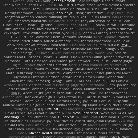
Nathan Salla
S A Cooke
Jaber Alarbash
Solid Neptune
Donald Stooks
Little Weird Kid Stories
YUKI SHIBUTANI/ YUN
Trevor Larson
Aaron
Maxim Nordentz
Caio Notari
Tomi Ollikainen
Aimé
cloudhed
Duskfall
Samuel Bassale
Mathijs Peerboom
Filip Nyborg
leon labyk
Triangle Interactive
Philip Pryke
Dave
Fangzahn Aviation Studios
colinangusstudio
Mike L.
Chuck Morris
Mark Leonard
Will
francesco sabbatella
Alexander Leinauer
Tony Alfredsson
Salina De Leon
Lucas Cozzoli
Daniel Eijgendaal
Eliézer Ojeda
תמר פלג טל
Kaleo/Dalton
Duzemine
Kim Myeong Soom
nicolaspetton
Alan Stoll
Greenlines78
Kie
Jeffrey McIlmoyle
Felix Lopez
Steve White
Daniel Warf
Syed
혜영 전
andrew Carbery
Federico Salvetti
C1T1Z333N
The Paraverse
Chem
Anthony Delasanta
Minja Lojanica
roddye
Melissa Farrell
Stilian
Adrien Alexandre
Rab
Thomas Woodward
Alan Bakir
Ian Wilson
venkat rathna kumar talluri
Eric Chan
Steve Girard
n d o n
思涵 王
captkiro
N-JELLY
Kristinn Sturluson
Marianne Andersen
Rodrigo Silva
adelaide begalli
Duncan Hewitt
Mattias Lundstrom
Rowan Gipe
coshichi
Sounds And Dungeons
Smoke EA Graffiti
Eric G
Karen Collins
Joseph Krzywoszyja
Nathanaël Platz
FlameTop
AshenBone
Josh Strawder
Inês Sousa
Fennec
gaggle
Digital Prophet
Vsevolods Gniteckis
Mark
Tristan Voulelis
Walter Weaver
Alex Stephens
Luthonium Virtual Heritage
Илья Снопков
Alphaology
Arthur
Moto Designshop
Sandra
Classical Salamander
Stefan Plösser
Julian Rai Anwor
Mythical X Customs
Harrison Gafford
nost
Hemen Galal
GonzoNole
Zineb mounfik
damageg
George
Tony Li
For Got U
Canun
Juuso Pohjola
Gerardo Quiros Sanchez
Samuel Benning
piggy chop
Nathanaël
Beth
jan moudry
Jorge Panduro Santana
Jordan
Raphael Dahan
Muhammad
Nicola Baribeau
宣臣 紀
Adam Knight
Jeshire Kiten Katt
Samuel Bidne
Lisa
toomanydans
Arianna Mex
Brooklen Ashleigh
Oliver Cretton
kiki
Patrick Balthrop
Simon Probert
micheal
Mortal Void Studios
Mathias Kirkeby
Jay Court
Bart Paul Dujardin
Anilene Gassner
Holger Tollbäck
Nikita Lebedev
Filip Morys
Doxy
Michel Kinfoussia
lewdgazer
川頁 可可
First Last
Bob Anderson
Ofek Chen
Keegan Moore
David French
Alex Pehotin
Michael R
Sai
Maya Enderland
Sxcret
WILLIAM HTAY
Misa Vlogs
Philipp Lehmann
bob
Elliot Sloss
William Peart
Effex Talon
Lukatonny
NautiluStudios
Chanakya
Jay Lane
Nicolas Fossard
Владислав Жуковський
Raje
Daviid Enzo
Carl-Simon Sahlin
Toby Watson
אלמוג
Andrei Barsan
Dylan Scruggs
Trul Trulsen
Maria Diavolova
Ian Brennan
なのは
Vincent Gates
Jakub Hasanov
Ivan R
Michael Keutel
Ishika
Coast Light Media
Hiromi Uematsu
Marco Scala Bertolin
Antonio
NocturnalKestrel
Markus Trappe
Tyler Nichols