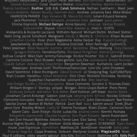
Wojciech Świątkiewicz
Jack Lynch
Peter Siemens
Ben Berntsen
Nananekoko
Ian
Davide Bortoletti
Coral
Heather Walker
Jonathan Shelley
Martín Franchi
Bianca Goldbach
Beefree
治英 矢島
Caleb Simmons
Nathan
baitham i
Maet
Jean
Fenice Ardente
Fabian Norrby
Fatimah Aziz
Andrew
Johanna Fate
Mike Weber
HARRISON PARKER
Ergo Venatus
D
Marco De mitri
Iulian-Eduard Varvara
Jack Plummer
Temple Simpson
Jonathan Diaz
Jadriaan
paul paviot
Emma Reynolds
Michael Rampe
Anna Kasunic
mleczyk
Valeria Rosales
ZerozenSFM
tbycae
Chloe Kiso
Alastair JL
chen li
OOPS!
Alessandro & Riccardo Lazzarin
Wilhelm Nylund
Michael Bertin
Michael Stetler
Yashi Zeng
Jacob Schelbert
Malignant
Hardy
J
Moritz S.
Chihirios
Ethan Mulwee
Jonathan Correa
Rose
Jhon Magdalena
Aisha Harper
Fuji
Rupert Eveleigh
JaaySweeney
Andrei Tabone
Ruslana Dutchak
Allen Partridge
EpsilonCG
Peter Jessiman
Nikki Navaille
komito
emil
Saintetixx
Zhou Weitong
Tony Elwood
Sprague Williams
FeroshGirlSims
Worawut Pongchen
Daniel Jennings
Joshua Conard
Mike Dyer
Jeremy Fukunaga
Rockie Hoerter
鸿彬 邱
Gabriel Brenne
Carmine Ciccone
Paul Shewan
luke gentile
Lux_Fox
azbeaupre
Binsei Numao
Quade Zaban
Aleksandra Davydenko
Benjamin Newman
Kumatora
Liam Jordan
Masanyao
Andreas Gohl
TheThomasTrainzUser
Line Ulv
John Dreessen
David Valentine
Edson Rodriguez
Dávid Borsodi
Lil Sleeping Bag
SubToMyYTplz
Bryn Couser
HanaYou
Hakar Kerarmor
Elric Chen
Michelle Hironaka
Yandong
Supachai Chanarittichai
Leonard Rio
Ben Seaman
Axis Design Studio | Elliott Benjamin
Steve Clements
Gordon S
Thomas Deisz
William Bergen II
Slompy
yotpak
Morgan
Ximo Llopis Barber
Piero Perez
Anthony Simuel
astroblur
Erik Miller
Fred Vollmer
Jeff Kissel
Martin Býšek
Jonathan Caron-Roberge
Gaston
Jose Luis
seryong kim
till toe
Nicolas Ocheda
Clemente Gonzalez
Sean McSharry
Jack Palmstrom
John Daineusaure
Bas Peeters
Sascha Donie
Marvin W Parker
Patrick
Zach Ball
Isaac
katren wood
Deek_Blue
Jason Eyre
Bradley Wilson
Cathy W
Dennis Torosyan
Brian Dolan
Cameron Koch
Xavier Caliz
Zach Robyn
Fizzle
Lukas Ess
andrea cerini
Keerthi Pachala
Benjamin Learmonth
Claudia Toyama
Von Piper Flowers
Søren Rosendahl
Van Den Heuvel Matthew
Alberto Ferrer Lara
Edo Salvej
Pzit
✧ 𝔪𝔞𝔯𝔦 ✧
eeee
Aurora Nights Studio
Dougal Henken
Attila Malarik
uujann
D1REW00F
Ryan Dunn
mura
Jose Espinoza
iiiimmmm
Matthias LN
SteelDriver
Henri49
Solid Jake
Ricardo Negrete
Саша Ячмень
Solacen
Martynas Gurskas
PlaytestDS
Aren
Paul R LeBlanc
vikky
sepehr sabour
Silly Killy
Benoît Texier
Matthew Jeffs
Kelly Port