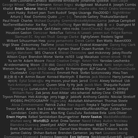
Alex Cullinane-Carrasco
Matthew Whiteacre
Johannes Sjöstedt
Matt Dalpé
George Wheat
Oliver Erdmann
Kenan Regez
sludgybeast
Mukund A
Joseph Combs
Khalid
Brian Tabone
MarzZ
Well Misinformed
charlie otto
HAGI
Cédric Vermeirre
Leon Husky
Robert jean
Tom Rudolf
Sergio Uscanga
Flex2006D !
NightWriter
Arturo J. Real
Dominic Qusto
ぶー うじ
Tenzide Gallery
TheAuraStandard
Paul Friedl
Charles
Michael Dunphy
GremlinBrokeMyVideoGame
Joshua Campbell
NotTerrellBatchelor
Xie Ray
TurtleTheThing
Ryan Williams
政則 谷
w z
Dushyant M
Joshua Esmeralda
Carl-Edwin
retro rocks
EasedChunk2
RayePixlrKay
Houston Gaston
Danizoar
NekoTux
Fattma Al Lawati
yewen sun
Felipe Ramos
Slamuel EC
Key van Thull
George Clarke
EightySeven
Frederic Sigrist
Wilbert Schuurman Hess
yuna yamamoto
Derek Carlin
Ben Watts
RavenXXXX
Virgil Shaw
Zeikomiray
TeaTime
Jonas Printzen
Ezekiel Alexander
Danny Ray Clark
BAMA Studio
Anton Smit
Ayman Sharaf
Dusan Runtak
Per Gouras
Kaitlyn Matchem
SBS
Chance K
Mistral Chronicles
cael mckinney
Jakey Floofle
Allison Cope
Brandon Morse
Vanta
ns103
Luigi Macaluso
simen stroek
19:48
Yu xin Ye
Adam Moore
Pascal Creative Design
Kelvin Yim
Yaroslav Leschenko
AI videomaking
Moon
正和 綱嶋
David KALFON
Dmitry Vinnik
Katti
keilyn nuñez
Wenxin Huang
Sarah BADJI
GrayDarth
Eli Herrington
ALP Gauna
ThatRamenDude
CluelessArt
Cергей Лозенко
Emmett Peck
Stefan Scotzniovsky
Hieu Tran
新之助 佐々木
Armin Bauer
Konrad Wantrych
E Barrios
Jack Malone
Harry Jumaidi
에이지
Eylül Solakoğlu
my moon, your stars
Jarod
Dinki
Alexey Vaitvud
Udi
Yurii Antonyuk
estuine
Queen Sitra
Fy Hy
Jack
Jacob Mars
Shaquita Puckett
Danning Lu
LunaLoutre
Andre Olivier
Andrew Rhyne
Dane Sands
Jdnbyd
William Parry
Zak Jarvis
Axel Allstar
vito schaniel
Ashley Cline
CHERRII
Tryvon Pittman
Heli Aldridge
jerry biggs jr
JakkeN
Anthony Castillo
Nikolai Strelioff
RYDBRG PHOTOGRAPHY
Yogev Levy
Abdullah Alshammari
Thomas Steele
Alicia Zimmermann
Patrick Zulke
Fran Aspen
Freyka V
Taylor Gonzalez
Trevor Seitz
Aaron
Eva Eoska V
Williscool
Here4StuffAndAllThat
Zoltán Simon
Londolan
Cedric Wurm
Max King
CucuZulu
Radosław Bela
Loris Olivier
Erwin Heyms
Rafael Santisteban Baumgartner
Fenrir Fawkes
MaddieMooMoon
shuhao wang
WorldBLD
Artet
Drew Tanner
Navid Eshaq
Aubin Nicoleau
Blandine Ducrocq
JewelEyed
ANDY
Anton Friedman
時里ZYC
Joe Stadnik
Brett Schmidt
Adam Derenne
Daniel Vera Morales
Mattias Eriksson
le-cds
Jamie Oakley
Shihan Barbee
Brenden Cameron
Jay Hart
Lourens Lessing
Dominique Fitzgerald
Federico Bagarolo
Eon Valterra
NeckbeardLover445
Lucian