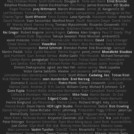
Max Christian Pohle
Scott DeWoody
Douglas K.
Yorik van Havre
Ernst Bronde
BetaFive Productions - Daren Dochterman
Eric Perley
James Robinson
I/O Studio
Roger Thomas
Joey Wittmann
Marcin Wiśniewski
James
JS
KangaroOz 3D
Leif Pedersen
Tomasz Muszyński
Roberd Palm
Lampantino
Javier Meseguer de Paz
Charles Tigner
Scott Wheeler
Eelco Dolstra
Lasse Kjønnås
Viduttam Katkar
chris huf
David Pekarek
Evan Seccombe
Manfred Knorr
PaulR
Malcolm Dwyer
Derek Carlin
RF
Wendy Ward
Fianna Wong
Tomasz Wyszolmirski
Riccardo Giovanetti
fr54
William Schilthuis
Herman Idzerda
Stephane Toraldo
Stephen D Swaney
Kai Gregor
Robert Angone
James Rogers
Calinou
Alan Gregory
Paul O' Grady
Phyl
Luthien Dulk
Miguelaxa
Takuya Sawatari
Peter Moonen
ambientCG
xavier moscoso
Vedat Afuzi
Thomas Lisle
Warren Moore
David
Zaq Schlanger
Chase Stone
Conicer
VoxelKei
Mikkel Nielsen
Nico Wardakas
Frank Grande
Denys Holovyanko
Bernd Schmidt
Brendon Porter
Erik Brundidge
Samuel
Martin Pražák
Sofia
Cyrille Maurice
Patrick Nugent
penti_mmd
Mondlicht Studios
Jack Humbert
Gun
Arman Sernaz
Atdhe Gashi
Petr Hloušek
Michael Fernandez
Caitlyn Byrne
paragsatyal
Nino Kapetanovic
Tobias Gallé
SonOfPorcupine
Leo Santos
Rob Waller
Michael Porter
Puzzlebox Props
Justin
honda78
Dimitri Diakopoulos
zgred
Jen Hao Yeh
esther carney
Mark Lopatka
Victor Gama Sabbithi
Alexlee
Jed Laurance
Jeff Barnaby
Johnathan Alan Vanderpool
Oliver Hotz
Scott Wilson
Cadalog, Inc.
Tobias Rösli
Rick Palmer
Neal Huston
sean dunderdale
Erel Herzog
OroborosNZ
RaptorBricks
Domenic S
Laura Ganis
Ike Li
Pietro Ponti
William Unsworth
Lorie Loeb
Fabrice Zaini
Andrew_D
R.H. García
William Carey
Michael B Johnson
G.P
Goro Fujita
Robert Wallis
Alexander Bachvarov
Evan Campbell
Rene Gansen
Clifford A Worsham
Fábio De Carvalho
Mike Festa
Martin Banak - Dr Zed
fred gissubel
Ayetheist
Edgard Costa
JJ
Pere Pau Sancho
Kevin Barnum
Henrik Berglund
Jay Piboontum
Patrick Lowry
Richard Wright
kiky
John Moon
Francis Boyle
Devin Harris
HDR Light Studio
Peter Baintner
Da5id
Bob Dowling
Daniel Fitzgerald
Dana McCabe
Miket
jehrmaig
f1rstpers0n
Peggy O'Brien
Jason Lai
Bernd Dully
Satoshi Yamasaki
Doug Auerbach
fengquan wang
Aeon Soul
Mark Krenz
Nicholas Rubin
Krzysztof Zwolinski
JG3
Nicolas Côté
V-o
Josh Purple
Peter Rittinger
Benjamin Schechter
Ryan Won-Meng Apuy
Liam Beck
AuroranFilms
Just Gollor
Glyn Wolf
亮作 淡波
Melody Helen MacFarlane
Makoto Izawa
Marc Lemoine
Vadim Turchin
Odin3D
Travis
Moiarte3d
Tim van Helsdingen
WyrmHead
Shawn Miller
Tawny Tomsen
Andy Hickmott
Mikayla
Hiroshi Saito