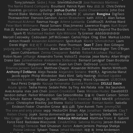
Tony Johnson
Sadie J. Foxx
SilentWatcher28
Jose Francisco Martinez
The Name Brand Company
Bouillard
Patrick Ryan
Keu
皓欽 涂
Chris DeVere
Foxokles
garzatron
cyclump
Joshua Dunfee
Giulio Chiaramonte
John Doe
Mornè Blake
Mateusz Relinger
Elia ALMALIKI
JC
uiiunan
Rongina
DigiTaco
Thierwaechter
Francois Gandon
Aaron Mceachern
kath
AREA 6
Alan Farkas
Humoud Al-Amiri
Rasmus Hauge
Arlene Lukkarila
ColdRice25
Anthea Ward
Peter Mark Wittmann
Pascal Scrivani
Elias Jimenez
Lawrence Rogers
Kurt Boyer
Risk 📀
Andreea Cosma
Dan Greenheck
Annette Pew
Stories Beyond The Borders
Spark PJ
Mohamad Hadlah
Kyle Mitrione
Ty Grenier
dddddrdrdrdrdr
Marcell Ceslowsky
Cedoulain
Jeff McGowan
Carlos Filipe
Oleg
Elsie
Markus Löchte
Anton Howell
Alexander Adelmann
Spirit-Rush
Moritz Schmidtchen
Liam
Derek Wight
幸史 松下
Eduardo
Peter Thomson
Sean T
Zero
Ben Gillespie
yuijung seo
Imagined Realms
Alani Sanders
Deck
Dane Reisenbigler
Tim O'Bryan
Jason Cuthbertson
Zerina Cmajcanin
FabFab
Robert A Lohaus
Paul Lau
Robin Nuen
jeffsarge
Alexandro Torres
Volico72
morzsa
Jesse Marku
Allan Wright
Drake Gao
Julileeheehee
Aleksandra Stefanova
Bernard Landgraf
Daan Bootsma
Jennifer "daysparrow" Harlan
Kuan lun Chen
DaDrood
Laura Pesenti
Brianna Janssen Saldivar
Matthew Chapin
Alexander Wilhelm
Martin Wittfooth
Anthony F DeMarco
Alejo Parada
Alejandro Soriano
中村秀人
Agnieszka Marut
Jacob apple
Philip Windecker
Matz Klint
Sally Hastings
Michael Updike
Alexandra Forman
MrIsklar
Jean-Cassien Marmey
Weird Oposssum
LIUBOYAN
Raul Perez Delgado
Kazuya Yamanaka
Zuzana Hudecova
DELILLE Basile
Acura .Ignite
Tasha Henry
Sedale Pelle
by Tiny
Ale Pašeta
nile
Ike Saunders
Aves Arcana
inex
Jedi Chen
Jaxson Crookston
Ewos
Miroslav Hudec
Davebb933
landon dehart
Parker Wheeldon
Gas SessionMedia
정율 이
Owen Carson
Simon
Tim Schulz
Ratner
KelsyJay
Jo
HARTHUR
Taylor Freeman
FRED MAHER
prfctwhite
yataa
Christopher Bradley
Joe Rivera
Malte Schweitzer
Roman Kaelin
Isabella
Erickson Foster
Chandler Griese
修汰 山田
Tyler Avirett
Tom
JimmyCNX
The one and only phase
sepp
HectorOH
Brian
Alyx
Jonathan
Verbatim
Clay T
Reiten Cheng
Joykk
Sonia domenech garcia
Lucy Vu
Sammy Sidefx
Martin C
Mac Greggor
The Bearded Squirrel
Rebecca Whitehead
Matthew Tronc
R
Gabirél
Force Feed
Radosław Wieczorek
CineArtOhio
Sabrina Munley
Jeroen Bekkers
Rodrigo Terrazas
Yael Ghusoun
Aaron
Adam Jenkins
Pranaya Shakya
Polina Leskova
Sylvain
Traxus
Jehad Maddah
재윤 옥
Irma Andersson