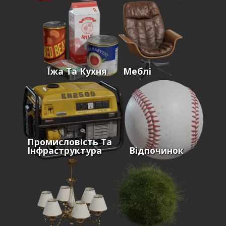
Їжа Та Кухня
Меблі
Промисловість Та
Інфраструктура
Відпочинок