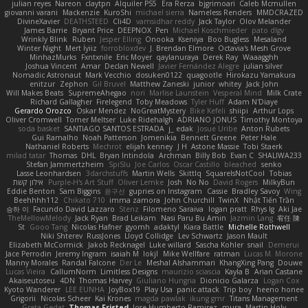
julian reyes
Nareon
claytpn
Alquiler PS5
Era Rerza
bjgrimoari
Caleb Mcmullen
giovanni varani
Mackenzie
KuroShi
michael sierra
Nameless Renders
MMDCRAZED
DivineXavier
DEATHSTEED
Cli4D
vamsidhar reddy
Jack Taylor
Olov Melander
James Barrie
Bryant Price
DEEPNOX
Pen
Michael Koschmieder
pato dlgv
Wrinkly Blink
Ruben
Jesper Elling
Onooka
Kseniya
Boo Bugless
Mesaland
Winter Night
Mert İyiiz
forrobloxdev
J. Brendan Elmore
Octavia's Mesh Grove
MinhazMurks
Fxntxnile
Eric Moyer
qaylanuraya
Derek Ray
Waaagghh
Joshua Vincent
Amar
Declan Newell
Javier Fernández Alegre
julian silver
Nomadic Astronaut
Mark Vecchio
dosuken0122
quagootle
Hirokazu Yamakura
enitzur
Zephon
Gil Bruvel
Matthew Zaneski
junior
whitey
Jack John
Will Makes Beats
SupremeAhegao
nori
Marlise Launstein
Vesperal Mind
Milk Crate
Richard Gallagher
Firelegend
Toby Meadows
Tyler Huff
Adam N'Diaye
Gerardo Orozco
Oskar Mendez
NoGreatMystery
Bike Kefeli
shiipi
Arthur Lops
Oliver Cromwell
Tomer Meltser
Luke Ridehalgh
ADRIANO JONUS
Timothy Montoya
soda basket
SANTIAGO SANTOS ESTRADA
j_ edak
Josue Uribe
Anton Rubets
Gui Ramalho
Noah Patterson
Jomenikia
Bennett Greene
Peter Hale
Nathaniel Roberts
Mechrot
elijah kenney
J H
Astone Massie
Tobi Staerk
milad tatar
Thomas
DHL
Bryan Intindola
Archman
Billy Bob
Evan C
SHALIWA233
Stefan Jammertzheim
SpiSlu
Joe Carlos
Oscar Castillo
bleached
senko
Lasse Leonhardsen
3darchstuffs
Martin Wells
Skittlq
SquareIsNotCool
Tobias
אילון קשת
Purple-H's Art Stuff
Oliver Lemke
Josh
No No
David Rogers
MilkyBun
Eddie Benton
Sam Biggins
윤구선
gupries on Instagram
Cassie
Bradley Savoy
Wing
Beehhhh112
Chikato 710
imma zamora
John Churchill
TwinX
Nhật Tiến Trần
승하 이
Facundo David Lazzaro
Stenz
Filomeno Saraiva
logan pratt
Rhys lg
Aki Jae
TheMellowMelody
Jack Ryan
Brad Leikam
Nasi Paru Bu Amin
Jazmin Lang
宥任 陳
St
Gooo Tang
Nicolas Hafner
gyomh
adaktyl
Kiara Battle
Michelle Rothwell
Niki Shterev
RussJones
Lloyd Collidge
Lev Schwartz
Jason Mault
Elizabeth McCormick
Jakob Recknagel
Luke willard
Sascha Kohler
snail
Demerui
Jace Perrodin
Jeremy Ingram
isaiah M
lokjl
Mike Wellfare
ratman
Lucas M. Morone
Manny Morales
Randal Falcone
Der Le
Meshal Alshammari
KhangXing Pang
Douwe
Lucas Vieira
CallumNorm
Limitless Designs
maurizio sciascia
Kayla B
Arian Castane
Akaiseutoseu
4DN
Thomas Harvey
Giuliano Hungria
Dionicio Galarza
Logan Cox
Kyoto Wanderer
LEE EUNHA
JoyBox19
Play Usa
panic attack
Trip boy
heeno honee
Grigorii
Nicolas Scheer
Kai Krones
magda pawlak
ikung gmr
Titans Management
Greta Gedat
Thomas Fristed
Jose Humberto Ramirez
mura
Martin Holy