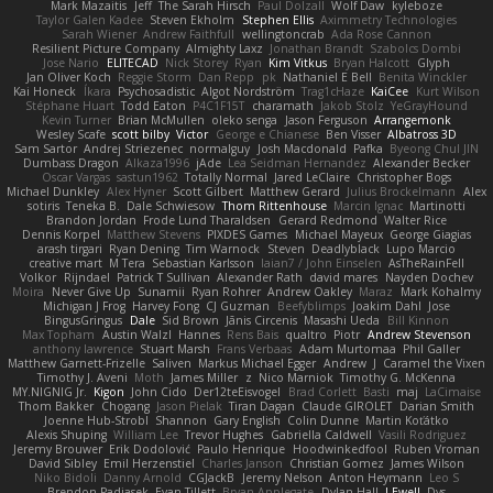
Mark Mazaitis
Jeff
The Sarah Hirsch
Paul Dolzall
Wolf Daw
kyleboze
Taylor Galen Kadee
Steven Ekholm
Stephen Ellis
Aximmetry Technologies
Sarah Wiener
Andrew Faithfull
wellingtoncrab
Ada Rose Cannon
Resilient Picture Company
Almighty Laxz
Jonathan Brandt
Szabolcs Dombi
Jose Nario
ELITECAD
Nick Storey
Ryan
Kim Vitkus
Bryan Halcott
Glyph
Jan Oliver Koch
Reggie Storm
Dan Repp
pk
Nathaniel E Bell
Benita Winckler
Kai Honeck
Íkara
Psychosadistic
Algot Nordström
Trag1cHaze
KaiCee
Kurt Wilson
Stéphane Huart
Todd Eaton
P4C1F15T
charamath
Jakob Stolz
YeGrayHound
Kevin Turner
Brian McMullen
oleko senga
Jason Ferguson
Arrangemonk
Wesley Scafe
scott bilby
Victor
George e Chianese
Ben Visser
Albatross 3D
Sam Sartor
Andrej Striezenec
normalguy
Josh Macdonald
Pafka
Byeong Chul JIN
Dumbass Dragon
Alkaza1996
jAde
Lea Seidman Hernandez
Alexander Becker
Oscar Vargas
sastun1962
Totally Normal
Jared LeClaire
Christopher Bogs
Michael Dunkley
Alex Hyner
Scott Gilbert
Matthew Gerard
Julius Brockelmann
Alex
sotiris
Teneka B.
Dale Schwiesow
Thom Rittenhouse
Marcin Ignac
Martinotti
Brandon Jordan
Frode Lund Tharaldsen
Gerard Redmond
Walter Rice
Dennis Korpel
Matthew Stevens
PIXDES Games
Michael Mayeux
George Giagias
arash tirgari
Ryan Dening
Tim Warnock
Steven
Deadlyblack
Lupo Marcio
creative mart
M Tera
Sebastian Karlsson
Iaian7 / John Einselen
AsTheRainFell
Volkor
Rijndael
Patrick T Sullivan
Alexander Rath
david mares
Nayden Dochev
Moira
Never Give Up
Sunamii
Ryan Rohrer
Andrew Oakley
Maraz
Mark Kohalmy
Michigan J Frog
Harvey Fong
CJ Guzman
Beefyblimps
Joakim Dahl
Jose
BingusGringus
Dale
Sid Brown
Jānis Circenis
Masashi Ueda
Bill Kinnon
Max Topham
Austin Walzl
Hannes
Rens Bais
qualtro
Piotr
Andrew Stevenson
anthony lawrence
Stuart Marsh
Frans Verbaas
Adam Murtomaa
Phil Galler
Matthew Garnett-Frizelle
Saliven
Markus Michael Egger
Andrew
J
Caramel the Vixen
Timothy J. Aveni
Moth
James Miller
z
Nico Marniok
Timothy G. McKenna
MY.NIGNIG Jr.
Kigon
John Cido
Der12teEisvogel
Brad Corlett
Basti
maj
LaCimaise
Thom Bakker
Chogang
Jason Pielak
Tiran Dagan
Claude GIROLET
Darian Smith
Joenne Hub-Strobl
Shannon
Gary English
Colin Dunne
Martin Koťátko
Alexis Shuping
William Lee
Trevor Hughes
Gabriella Caldwell
Vasili Rodriguez
Jeremy Brouwer
Erik Dodolović
Paulo Henrique
Hoodwinkedfool
Ruben Vroman
David Sibley
Emil Herzenstiel
Charles Janson
Christian Gomez
James Wilson
Niko Bidoli
Danny Arnold
CGJackB
Jeremy Nelson
Anton Heymann
Leo S
Brendon Padjasek
Evan Tillett
Bryan Applegate
Dylan Hall
J Ewell
Dys