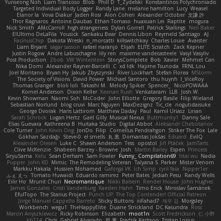
Yunseong Noh
Liam Trancoso
Blob
Phill D
T_Zydelski
Konstantinos Polychroniadis
Targeted Individual Body Logger
Randy Lane
melanie hamilton
Lucy
Weasel
Elanor la
Vova Diakur
Jaden Rosi
Alon Cohen
Alexander October
文謙 許
Thor Ragnaros
Antoine Daubas
Ethan Tomaso
huaxuan Lei
Raptite
mogura
Nick Smith
AMcCarroll
high strangeness
Dylan Gorrell
Patrick Stallings
Neil Baker
ElUltimo DeLaFila
Yousick
Sankaku Bear
Dennis Libon
Reymeld Santiago
AJ
FacinusChip
Dakota Wreski
n_morcatti
killswitchkay
Charles Louie
Avaister
Liam Bryant
sagar sasson
rafael naranjo
Elijah
ELITE Scratch
Zack Kepner
Justin Rogow
Andre Labuschagne
lily ren
maxime vandecasteele
Vasyl Vasyliv
Post Production
Zbob
VW Winterstein
StorysComplete
Bob
Xavier
Mehmet Can
Nika Domi
Alexander Rayner-Barcelli
C
xd Idk
Hajime Tsunoda
FRNL Lou
Joel Montano
Bryan Hy
Jakub Zbyszynski
River Lockhart
Stefan Florea
MStorm
The Society of Visions
David Power
Michael Santoro
thu huynh
I_ViceRoy
Thomas Granger
bloli loli
Takashi M.
Melody Spiker
Spencer_
NicoPOWAAA
Kornel Anderson
Dixon Keller
Keenan Rush
Venkataram
LLB
Josh W.
Kevin Showman
Naomi Soh
McCoder
John Elliotte
Gregory Basile
Filip Wieland
Sebastian Norlund
blog cruvi
Marc Nguyen
MaxDezignz
Tic_cle
nogutidaisuke
George Dvorak
Haris Lattirom
Matthew Daday
Paul
Kamil Uriasz
Lirian
Sarah Schrock
Logan Hertz
Gaël Gilly
Musical Nexus
Buttmunky1
Danny Sale
Elias Guevara
Kathreena B
Huitaka Studio
Digital Abbot
Aleksandr Chebotariov
Cole Turner
John Kevin Ong
JonDo
Filip
Cornellus Pendrahgon
Striker The Fox
Lale
Gökhan Sazdağı
Steve-0
el smells
丸 黒
Domantas Jokšas
Eduard
EvilQ
Alexander Olesen
Luke C
Shawn Anderson
Tess
opostol
Jiří Ptáček
JamTarts
Clive McKenzie
Shabeen Barzey - Browne
Josh
Martin Bailey
Espen
Princess
SiryuSama
Kelu
Sean Derham
Sam Fowler
Funny_ Compilation69
htai wu
Nadia
Pupper
John KD
Mimic
The Remodeling Veteran
Talyana S
Parker
Mister Venom
Markku Hakala
Hussien Mohamed
Gaforga VK
Ich Simp
cyril faia
Nipper1er
ふぇ えっ
Tomato Huwaidi
Eduardo ramirez
Peter Bates
Jediah Pesu
Randy Wells
Eilir Ho
Mrunit Churi
Necromantique
Nikki Balsem
Render House
John Hughes
James Gonzales
Cristi Vanderburg
Kaeden Hahn
Timo Erick
Miroslav Šamánek
EfulTopo
The Starius Project
Punch UP: The Top Contender! Official Patreon
Jorge Manuel Cappello Barreto
Sticky Buttons
iiiFahad7
재우 김
Morgsley
Workbench
wegu1
TheHappyElite
Duane Strickland
DC Kasundra
Ross
Marcin Anyszkiewicz
Ricky Robinson
Elizabeth
moot1n
Scott Fredrickson
仁 小野
kb714
Chris
Gabriel Alvarado
哲 董
Fredrik Karlsson
Tristan Lorius