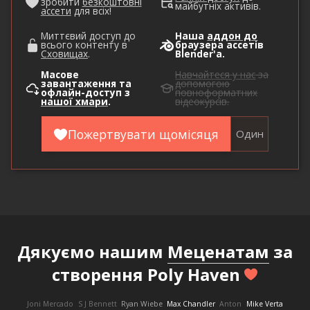
зробити
безкоштовні
майбутніх активів.
ассети
для всіх!
Миттєвий доступ до
Наша
аддон до
всього контенту в
браузера ассетів
Сховищах
.
Blender'а.
Масове
Навчайтеся у нас
за
завантаження та
допомогою
офлайн-доступ з
повноформатних
нашої хмари
.
відеокурсів.
Пожертвувати щомісяця
Один
Дякуємо нашим
Меценатам
за
створення Poly Haven
Joni Mercado
S J Bennett
Ryan Wiebe
Max Chandler
Anton
Mike Verta