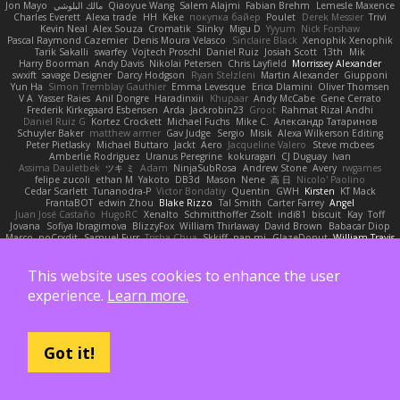
Jon Mayo
مالك البلوشي
Qiaoyue Wang
Salem Alajmi
Fabian Brehm
Lemesle Maxence
Charles Everett
Alexa trade
HH
Keke
покупка байер
Poulet
Derek Messier
Trivi
Kevin Neal
Alex Souza
Cromatik
Slinky
Migu D
Yyyum
Nick Forshaw
Pascal Raymond Cazemier
Denis Moura Velasco
Sinclaire Black
Xenophik Xenophik
Tarik Sakalli
swarfey
Vojtech Proschl
Daniel Ruiz
Josiah Scott
13th
Mik
Harry Boorman
Andy Davis
Nikolai Petersen
Chris Layfield
Morrissey Alexander
swxift
savage Designer
Darcy Hodgson
Ryan Stelzleni
Martin Alexander
Giupponi
Yun Ha
Simon Tremblay Gauthier
Emma Levesque
Erica Dlamini
Oliver Thomsen
V A
Yasser Raies
Anil Dongre
Haradinxiii
Khupaar
Andy McCabe
Gene Cerrato
Frederik Kirkegaard Esbensen
Arda
Jackrobin23
Groot
Rahmat Rizal Andhi
Daniel Ruiz G
Kortez Crockett
Michael Fuchs
Mike C.
Александр Татаринов
Schuyler Baker
matthew armer
Gav Judge
Sergio
Misik
Alexa Wilkerson Editing
Peter Pietlasky
Michael Buttaro
Jackt
Aero
Jacqueline Valero
Steve mcbees
Amberlie Rodriguez
Uranus Peregrine
kokuragari
CJ Duguay
Ivan
Assima Dauletbek
ツキ ミ
Adam
NinjaSubRosa
Andrew Stone
Avery
rwgames
felipe zucoli
ethan M
Yakoto
DB3d
Mason
Nene
高 日
Nicolo' Paolino
Cedar Scarlett
Tunanodra-P
Victor Bondatiy
Quentin
GWH
Kirsten
KT Mack
FrantaBOT
edwin Zhou
Blake Rizzo
Tal Smith
Carter Farrey
Angel
Juan José Castaño
HugoRC
Xenalto
Schmitthoffer Zsolt
indi81
biscuit
Kay
Toff
Jovana
Sofiya Ibragimova
BlizzyFox
William Thirlaway
David Brown
Babacar Diop
Marco
noCrxdit
Samuel Furr
Trisha Chua
Skkiff
nan mi
GlazeDonut
William Travis
Aspyr
David Vidmar
Whispers
rony maayan
Sergio Rizen
abimi
Ace 6s
TLAlice
Brandon Gowera
Qupomotion
anwar hakim
mkdesigners
Patrick W
Isaac Castañeda
Miltos
imduong2k6
Michael Berger
Q Uto
TheCrispySnake
Dionis
This website uses cookies to enhance the user
Isaac Nguyen
4jakers18
tuna
Rafal
Jeroen Natter
Samuel Blake
Maximillian Dono
experience.
Learn more.
draqon ofwhitestars
Ash Patron
Lorenzo
Lucas Cordeiro
Paul Miller
johan henrik de vries
C S
Studio Formy
Maple Riemer
Shadowfreak
John Freitag
Iggy Love
Andres Carrillo
Super Foundry
Tinuvaire
Filip Salamon
StrataByte
Holiday
Dvy
CRISTIAN P
BigMax
rylsngrD
Plane Magic
Justin
Carramone
Jeekun Park
Christoph Fasching
Laguna
Got it!
Також підтримується: