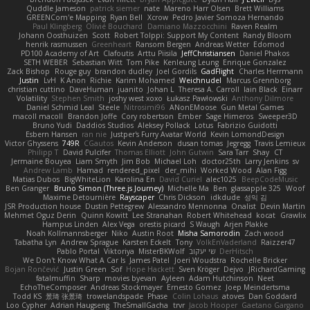
Quddle Jameson
patrick siemer
nate
Mareno Harr Olsen
Brett Williams
GREENCom'e Mapping
Ryan Bell
Xcrow
Pedro Javier Somoza Hernando
Paul Klingberg
Olivié Bouchard
Damiano Mazzocchini
Raven Realm
Johann Oosthuizen
Scott
Robert Tolppi: Support My Content
Randy Bloom
henrik rasmussen
Greenheart
Ransom Bergen
Andreas Wetter
Edomod
PD100 Academy of Art
Clafoutis
Arttu Piisila
JeffChristiansen
Daniel Phakos
SETH WEBER
Sebastian Witt
Tom Pike
Kenleung Leung
Enrique Gonzalez
Zack Bishop
Rouge guy
brandon dudley
Joel Gordils
GadFlight
Charles Herrmann
Justin
LvH
K Anon
Richie
Karim Mohamed
Weichnudel
Marcus Grennborg
christian cuttino
DaveHuman
juanito
Johan L
Theresa A. Carroll
Iain Black
Einarr
Volatility
Stephen Smith
joshy west xoxo
Łukasz Pawłowski
Anthony Dilmore
Daniel Schmid Leal
Steele
Nitrosimi96
ANonEMoose
Gun Metal Games
macoll macoll
Brandon Joffe
Cory robertson
Ember
Sage Himeros
Sweeper3D
Bruno Yudi
Daddios Studios
Aleksey Pollack
Lotus
Fabrizio Guidotti
Esbern Hansen
ran nie
Justper's Furry Avatar World
Kevin LomondDesign
Victor Ghyssens
749R
CGautos
Kevin Anderson
dusan tomas
Jegregg
Travis Lemieux
Philipp T
David Pulcifer
Thomas Elliott
John Gutwin
Sara Tarr
Shay
CT
Jermaine Bouyea
Liam Smyth
Jim Bob
Michael Loh
doctor25th
Larry Jenkins
sv
Andrew Lamb
Hamad
rendered_pixel
der_mihi
Worked Wood
Alan Figg
Matias Dubos
BigWhiteLion
Karolina En
David Curiel
alec1025
BeepCodeMusic
Ben Granger
Bruno Simon (Three.js Journey)
Michelle Ma
Ben
glassapple 325
Woof
Maxime Detournière
Rayscaper
Chris Dickson
idkdude
성익 김
JSR Production house
Dustin Pettegrew
Alessandro Mennonna
Onalist
Devin Martin
Mehmet Oguz Derin
Quinn Kowitt
Lee Stranahan
Robert Whitehead
kocat
Grawlix
Hampus Linden
Alex Vega
orestis picard
S Waugh
Arjen Plakke
Noah Kollmannsberger
Niko
Austin Root
Misha Samorodin
Zach wood
Tabatha Lyn
Andrew Sprague
Karsten Eckelt
Tony
VolkEnVaderland
Raizzer47
Pablo Portal
Viktoriya
MisterBKWolf
שי יעקוב
DerHitsch
We Don't Know What A Car Is
James Patel
Joeri Woudstra
Rochelle Bricker
Bojan Rončević
Justin Green
Sof
Hope Hackett
Sven Kröger
Dejvo
JRichardGaming
fatalmuffin
Sharp
movies byevan
Ayleen
Adam Hutchinson
Neet
EchoTheComposer
Andreas Stockmayer
Ernesto Gomez
Joep Meindertsma
Todd KS
景琦 张景琦
trowelandspade
Phase
Colin Lohaus
atoves
Dan Goddard
Loo Cypher
Adrian Haugseng
TheSmallGacha
trvr
Jacob Hooper
Gaetano Gargano