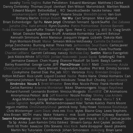
cooshy
Toms Seglins
Fuller Pendleton
Eduard Marsinyac
Matthew J Clarke
Danny Dimbleby
Thomas Lloyd
clenhart
Ben Wilson
Manenblack
Martten Maasik
Edward Maxym
BetterAsBad _
RO
SwunkusSwede
hauke lienau
HAR
valsekamerplant
Cemile Høyer
Viviane Souza
Meredith Jones
Van Gun
Brittany Martin
Robyn Roach
Kai Wu
Carr Simpson
Mike Galland
Brian Eichenberger
Syl Pu
Kevin Jeryd
Christian Tennant
SporkSkaffel
Zac Zabawa
Junzhe Zhu
nate arnold
Flynn Duniho
Pietro Piemontese
Ronnie Barnett
Todd Bennion
SpacePuffle
Tristan Fogle
Spec
Peter G
rayryeng
鸝瑩 魏
Craig Smith
fatcat
Daisuke Nagasawa
Bruf4
Anastasia Komaritska
Laurent Belcour
Kenneth Simmons
Amir Mansour
Joaquim Vergara
Lizbeth
Dakota Klatt
Bryn Morrison-Elliott
Mana
Simeon Milkov Velchevsky
Camille De Bastiani
Jenya Zenchenko
Burning Astral
Three Hats
Jamonidas
Soul Evans
Carlos Javier
Silverelitist
Dane Bucao
Salomé Lagarde
Patricio Torres
Clara Truchsess
Chantal LeBlanc
Garrett Calloway
nøixzy
Nicholas Day
Svetlin
Marco Evangelisti
Jack Kibble-White
MTU1500
Jordan Krakowski
Juuso Sipilä
SofaKing42
Frank
Jermaine Dawson
Chen Huang
Étienne Pikatoff
Sri Sonti
Bassy's Games
Bailey Rosenthal
George Luna
JEFF
Plane2House
Bob F
Matt
Zoemoney
Azula
Christopher Johansen
Harry Merrett
Respectable Studios
Phil Wilt
Dmitry Sorokin
Cookymine
Daniel Dias
Pixi_lab
MD1
Veronica
Rory
Brendan Droppo
Kelton McEwen
Rico Levitt
Liquid Cooled
Nadia
Pedro Viana
Oleksii Komarov
Can
Desmond Johnson
Richard
Roman Volobuev
Teraa Bull
Chodey
Luke Fenwick
Xindrrobo
Noura S
Brett Wheeler
Bees Wax
Nicole Pérez
Frank Hereford
Carlos Ramírez
Arianna Montanari
Ikkeii
Shannonigans
Maggie Raycheva
Richard Funnell
Leonardo Borsten
Vinicius Morgado
BluntBSE
CW Animations
Anonymous Person
鈴葵
Jeff Kraemer
Nicole Findlay
Shirley
Lisa Anders
Angus McAloon
George Willaman
Sparazza D
RKG media
Manu T
S K
Lucas Signoles
NinjARTA
Mohamedmoawad Hilal
Tamás Kuklics
Pierre Moore
seguin matthis
OneGhastlyGhoul
yannick tooy
Toby Howe
Nastassia Reutskaya
Chris Wintermyer
Liam Davis
chris reis
Ross
styles
Blaine Gray
Lewis Stephens
Alex Brown
MDTH
maru
Make
Yokami c:
mik
Scott
Jonathan Ojibway
Brandon
Swann Fourmanoy
sinsin
Ken Ishikawa
Stanislav
ryan mrazik
峻辰 朱
Joshua Jacobs
Ta Sp
Anika
Juan Ramón Ortiz Estévez
Shivam Ganju
Anıl Çaylak
JacobyO
Bình Võ Thiên
bavazov
Elhi Stevens
Alec Keck
halle stoeppler
david
jstevens
Martín Niz Tutoriales
Combrinck
Johan Simonsson
dokiderg
Brian Lane