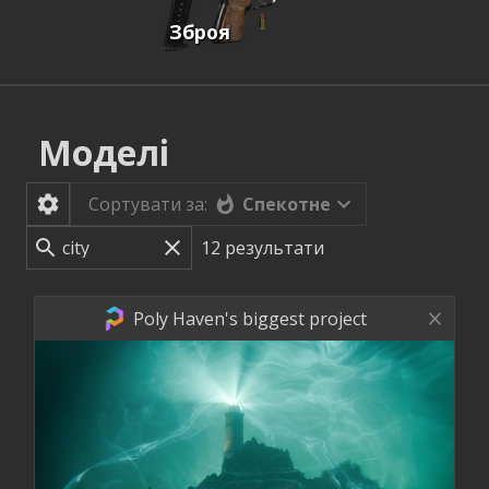
Зброя
Моделі
Спекотне
Сортувати за:
12
результати
Poly Haven's biggest project