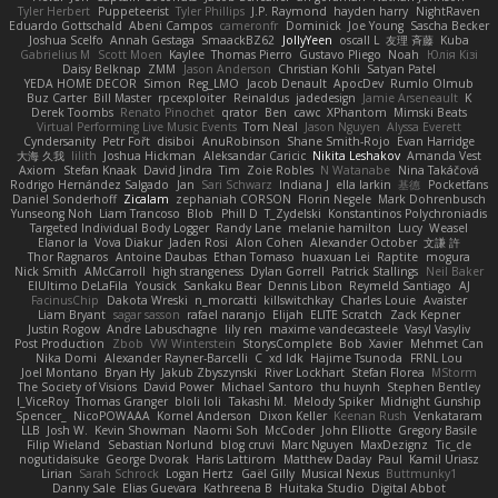
Tyler Herbert
Puppeteerist
Tyler Phillips
J.P. Raymond
hayden harry
NightRaven
Eduardo Gottschald
Abeni Campos
cameronfr
Dominick
Joe Young
Sascha Becker
Joshua Scelfo
Annah Gestaga
SmaackBZ62
JollyYeen
oscall L
友理 斉藤
Kuba
Gabrielius M
Scott Moen
Kaylee
Thomas Pierro
Gustavo Pliego
Noah
Юлія Кізі
Daisy Belknap
ZMM
Jason Anderson
Christian Kohli
Satyan Patel
YEDA HOME DECOR
Simon
Reg_LMO
Jacob Denault
ApocDev
Rumlo Olmub
Buz Carter
Bill Master
rpcexploiter
Reinaldus
jadedesign
Jamie Arseneault
K
Derek Toombs
Renato Pinochet
qrator
Ben
cawc
XPhantom
Mimski Beats
Virtual Performing Live Music Events
Tom Neal
Jason Nguyen
Alyssa Everett
Cyndersanity
Petr Fořt
disiboi
AnuRobinson
Shane Smith-Rojo
Evan Harridge
大海 久我
lilith
Joshua Hickman
Aleksandar Caricic
Nikita Leshakov
Amanda Vest
Axiom
Stefan Knaak
David Jindra
Tim
Zoie Robles
N Watanabe
Nina Takáčová
Rodrigo Hernández Salgado
Jan
Sari Schwarz
Indiana J
ella larkin
基德
Pocketfans
Daniel Sonderhoff
Zicalam
zephaniah CORSON
Florin Negele
Mark Dohrenbusch
Yunseong Noh
Liam Trancoso
Blob
Phill D
T_Zydelski
Konstantinos Polychroniadis
Targeted Individual Body Logger
Randy Lane
melanie hamilton
Lucy
Weasel
Elanor la
Vova Diakur
Jaden Rosi
Alon Cohen
Alexander October
文謙 許
Thor Ragnaros
Antoine Daubas
Ethan Tomaso
huaxuan Lei
Raptite
mogura
Nick Smith
AMcCarroll
high strangeness
Dylan Gorrell
Patrick Stallings
Neil Baker
ElUltimo DeLaFila
Yousick
Sankaku Bear
Dennis Libon
Reymeld Santiago
AJ
FacinusChip
Dakota Wreski
n_morcatti
killswitchkay
Charles Louie
Avaister
Liam Bryant
sagar sasson
rafael naranjo
Elijah
ELITE Scratch
Zack Kepner
Justin Rogow
Andre Labuschagne
lily ren
maxime vandecasteele
Vasyl Vasyliv
Post Production
Zbob
VW Winterstein
StorysComplete
Bob
Xavier
Mehmet Can
Nika Domi
Alexander Rayner-Barcelli
C
xd Idk
Hajime Tsunoda
FRNL Lou
Joel Montano
Bryan Hy
Jakub Zbyszynski
River Lockhart
Stefan Florea
MStorm
The Society of Visions
David Power
Michael Santoro
thu huynh
Stephen Bentley
I_ViceRoy
Thomas Granger
bloli loli
Takashi M.
Melody Spiker
Midnight Gunship
Spencer_
NicoPOWAAA
Kornel Anderson
Dixon Keller
Keenan Rush
Venkataram
LLB
Josh W.
Kevin Showman
Naomi Soh
McCoder
John Elliotte
Gregory Basile
Filip Wieland
Sebastian Norlund
blog cruvi
Marc Nguyen
MaxDezignz
Tic_cle
nogutidaisuke
George Dvorak
Haris Lattirom
Matthew Daday
Paul
Kamil Uriasz
Lirian
Sarah Schrock
Logan Hertz
Gaël Gilly
Musical Nexus
Buttmunky1
Danny Sale
Elias Guevara
Kathreena B
Huitaka Studio
Digital Abbot