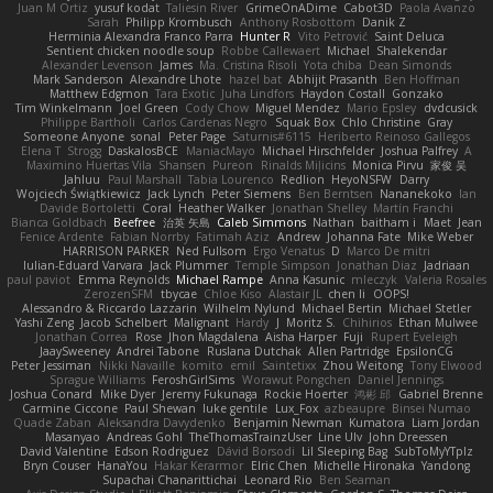
Juan M Ortiz
yusuf kodat
Taliesin River
GrimeOnADime
Cabot3D
Paola Avanzo
Sarah
Philipp Krombusch
Anthony Rosbottom
Danik Z
Herminia Alexandra Franco Parra
Hunter R
Vito Petrović
Saint Deluca
Sentient chicken noodle soup
Robbe Callewaert
Michael
Shalekendar
Alexander Levenson
James
Ma. Cristina Risoli
Yota chiba
Dean Simonds
Mark Sanderson
Alexandre Lhote
hazel bat
Abhijit Prasanth
Ben Hoffman
Matthew Edgmon
Tara Exotic
Juha Lindfors
Haydon Costall
Gonzako
Tim Winkelmann
Joel Green
Cody Chow
Miguel Mendez
Mario Epsley
dvdcusick
Philippe Bartholi
Carlos Cardenas Negro
Squak Box
Chlo Christine
Gray
Someone Anyone
sonal
Peter Page
Saturnis#6115
Heriberto Reinoso Gallegos
Elena T
Strogg
DaskalosBCE
ManiacMayo
Michael Hirschfelder
Joshua Palfrey
A
Maximino Huertas Vila
Shansen
Pureon
Rinalds Miļicins
Monica Pirvu
家俊 吴
Jahluu
Paul Marshall
Tabia Lourenco
Redlion
HeyoNSFW
Darry
Wojciech Świątkiewicz
Jack Lynch
Peter Siemens
Ben Berntsen
Nananekoko
Ian
Davide Bortoletti
Coral
Heather Walker
Jonathan Shelley
Martín Franchi
Bianca Goldbach
Beefree
治英 矢島
Caleb Simmons
Nathan
baitham i
Maet
Jean
Fenice Ardente
Fabian Norrby
Fatimah Aziz
Andrew
Johanna Fate
Mike Weber
HARRISON PARKER
Ned Fullsom
Ergo Venatus
D
Marco De mitri
Iulian-Eduard Varvara
Jack Plummer
Temple Simpson
Jonathan Diaz
Jadriaan
paul paviot
Emma Reynolds
Michael Rampe
Anna Kasunic
mleczyk
Valeria Rosales
ZerozenSFM
tbycae
Chloe Kiso
Alastair JL
chen li
OOPS!
Alessandro & Riccardo Lazzarin
Wilhelm Nylund
Michael Bertin
Michael Stetler
Yashi Zeng
Jacob Schelbert
Malignant
Hardy
J
Moritz S.
Chihirios
Ethan Mulwee
Jonathan Correa
Rose
Jhon Magdalena
Aisha Harper
Fuji
Rupert Eveleigh
JaaySweeney
Andrei Tabone
Ruslana Dutchak
Allen Partridge
EpsilonCG
Peter Jessiman
Nikki Navaille
komito
emil
Saintetixx
Zhou Weitong
Tony Elwood
Sprague Williams
FeroshGirlSims
Worawut Pongchen
Daniel Jennings
Joshua Conard
Mike Dyer
Jeremy Fukunaga
Rockie Hoerter
鸿彬 邱
Gabriel Brenne
Carmine Ciccone
Paul Shewan
luke gentile
Lux_Fox
azbeaupre
Binsei Numao
Quade Zaban
Aleksandra Davydenko
Benjamin Newman
Kumatora
Liam Jordan
Masanyao
Andreas Gohl
TheThomasTrainzUser
Line Ulv
John Dreessen
David Valentine
Edson Rodriguez
Dávid Borsodi
Lil Sleeping Bag
SubToMyYTplz
Bryn Couser
HanaYou
Hakar Kerarmor
Elric Chen
Michelle Hironaka
Yandong
Supachai Chanarittichai
Leonard Rio
Ben Seaman