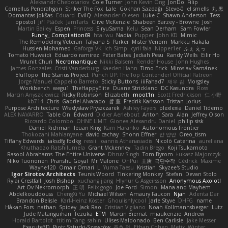
Aleksandr Chebotariov
Cole Turner
John Kevin Ong
JonDo
Filip
Cornellus Pendrahgon
Striker The Fox
Lale
Gökhan Sazdağı
Steve-0
el smells
丸 黒
Domantas Jokšas
Eduard
EvilQ
Alexander Olesen
Luke C
Shawn Anderson
Tess
opostol
Jiří Ptáček
JamTarts
Clive McKenzie
Shabeen Barzey - Browne
Josh
Martin Bailey
Espen
Princess
SiryuSama
Kelu
Sean Derham
Sam Fowler
Funny_ Compilation69
htai wu
Nadia
Pupper
John KD
Mimic
The Remodeling Veteran
Talyana S
Parker
Mister Venom
Markku Hakala
Hussien Mohamed
Gaforga VK
Ich Simp
cyril faia
Nipper1er
ふぇ えっ
Tomato Huwaidi
Eduardo ramirez
Peter Bates
Jediah Pesu
Randy Wells
Eilir Ho
Mrunit Churi
Necromantique
Nikki Balsem
Render House
John Hughes
James Gonzales
Cristi Vanderburg
Kaeden Hahn
Timo Erick
Miroslav Šamánek
EfulTopo
The Starius Project
Punch UP: The Top Contender! Official Patreon
Jorge Manuel Cappello Barreto
Sticky Buttons
iiiFahad7
재우 김
Morgsley
Workbench
wegu1
TheHappyElite
Duane Strickland
DC Kasundra
Ross
Marcin Anyszkiewicz
Ricky Robinson
Elizabeth
moot1n
Scott Fredrickson
仁 小野
kb714
Chris
Gabriel Alvarado
哲 董
Fredrik Karlsson
Tristan Lorius
Purpose Architecture
Władysław Pryszczarek
Ashley Fayers
plexlexia
Daniel Tidemo
ALEX NAVARRO
Table On
Edward
Didier Aerlebout
Anton
Sara
Alan
Jeffrey Olson
Riccardo Colombo
OHNE LIMIT
Gionea Alexandru Daniel
philip sisk
Daniel Richman
Ieuan King
Karri Haranko
Autonomous Frontier
Thokozani Mahlanyane
david cachay
Shonn Effner
얍 얍얍
Oreo_tism
Tiffany Edwards
iaksdfg fodkg
ressii
Ioannis Athanasiadis
Nicolò Caterina
aureliana
Khuthadzo Ratshilumela
Grant Mckenney
Tadin Brego
Koji Tsukamoto
Rasool Abrahams
The Entire Universe
Dhruv Singh
Tom Byrom
Łukasz Majorczyk
Niko Tuononen
Pranshu Goyal
Mr Malone
OnPui
王庚
극단수작
Cédrick
Maxime
Wayne120
Omair Omari
L
Yuma Taesu
Kristian
Skyzee's Studio
Igor Sirotov Architects
Teunis Woord
Tinkering Monkey
Stefan
Devan Stolp
Rylai Crestfall
Josh Bishop
xuchang jiang
Hlynur G Asgeirsson
Anonymous Axolotl
Art Ov Nekromorph
正 明
Felix gogo
Joe Ford
Simon
Mana and Mayhem
Abdelkouddouss
ChengXi Yu
Michael Wilson
Amaury Faucon
Njan
Adenta Dar
Brandon Belisle
Karl-Heinz Köster
Ghoulishlycool
Jarle Styve
DHFG
name
Håkan Fors
nathan
Spidey
Jack Rao
Cristian Vigliano
Noah Kollmannsberger
Lutz
Jude Matanguihan
Tezuka
ETM
Marcin Biernat
miaukenzie
Andrew
Horald Bartoldt
ttitim Tang
sahin
Ulises Maldonado
Ben Carlisle
Jake Messer
Exacute3D
Piotr Sztucki-Szewców
주호 정
Ethan Cohen
Metix
Winter