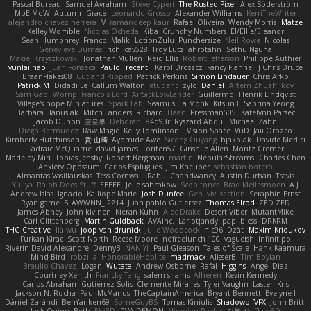
Pascal Bureau
Samuel Avraham
Steve Cypert
The Rusted Pixel
Alex Söderström
MoE MoW
Autumn Grace
Leonardo Grosso
Alexander Williams
KerriTheWriter
alejandro chavez herrera
V
ramandeep kaur
Rafael Oliveira
Wendy Morris
Matze
Kelley Womble
Nicolas Ocheda
Kiba
Crunchy Numbers
El/Ellie/Eleanor
Sean Humphrey
Franco
Malik
LotionZulu
Punchersize
Neil Rowe
Nicolas
Genevieve Dumas
rich
cav528
Troy Lutz
ahrotahn
Sethu Nguna
Maciej Krzyszkowski
Jonathan Mullen
Reid Ellis
Robert Jefferson
Philippe Authier
yunlai hao
Juan Fonseca
Paulo Trecenti
Karol Droszcz
Fancy Flannel
J Chris Druce
BraanFlakes08
Cut and Ripped
Patrick Perkins
Simon Lindauer
Chris Arko
Patrick M
Didadi Le
Callum Walton
etudenc
zylo
Daniel
Artem Zhuzhlikov
Sam Gao
Womp
Francois Lord
AirSickLowLander
Guillermo
Henrik Lindqvist
Village's hope Miniatures
Spark Lab
Seamus
La Monk
Kitsun3
Sabrina Yeong
Barbara Hanusiak
Mitch Landers
Richard
Haan
Pressman505
Katelynn Parsec
Jacob Duhon
포로루
Deborah
84d93r
Ryszard Abdul
Michael Zahn
Diego Bermudez
Raw Magic
Kelly Tomlinson | Vision Space
VuD
Jaii Orozco
Kimberly Hutchinson
貴 山崎
Ayomide Awe
Sicong Ouyang
bjakbjak
Davide Medici
Padraic McQuarrie
david james
Toriten57
Ginsnile Allen
Moritz Cremer
Made by Miri
Tobias Jensby
Robert Bergman
martin
NebularStreams
Charles Chen
Anxiety Opossum
Carlos Esplugues
Jim Kneuper
sebastian botero
Almantas Vasiliauskas
Tess Cornwall
Rahul Chandwaney
Austin Durban
Travis
Yuliya
Ralph Does Stuff
EEEEE
Jelle sahmkow
Scopitones
Brad Mellesmoen
A J
Andrew Islas
Ignacio
Kalliope Marie
Josh Dunfee
Gen
viviisection
Seraphin Ernst
Ryan game
SLAWWNN_ 2214
Juan pablo Gutierrez
Thomas Elrod
ZED ZED
James Abney
John kivinen
Kieran Kuhn
Alec Drake
Desert Viber
MutantMike
Carl Glittenberg
Martin Guldbaek
AVAinc.
Lariotjandy
papi bless
DRKRM
THG Creative
lia wu
joop van drunick
Julie Woodcock
nic96
Dzät
Maxim Krioukov
Furkan Kirac
Scott North
Reese Moore
nofreelunch 100
vagueish
Infinitipo
Riverin David-Alexandre
DennyB
NAN YI
Paul Gleason
Tales of Scale
Hank Kaamura
Mind Bird
robzilla
HonorableHoplite
madmacx
AlisserB
Tim Boylan
Braulio Chavez
Logan
Wutata
Andrew Osborne
Rafal
Higgins
Angel Diaz
Courtney Xenith
Francky Tang
salem shams
Alheren
Kevin Kennedy
Carlos Abraham Gutiérrez Solis
Clemente Miralles
Tyler Vaughn
Laster
Kris
Jackson N. Rocha
Paul McManus
TheCaptainAmerica
Bryant Bennett
Evelyne I
Dániel Zarándi
BenYanken69
SomeGuyBS
Tomas Kiniulis
ShadowolfVFX
John Britti