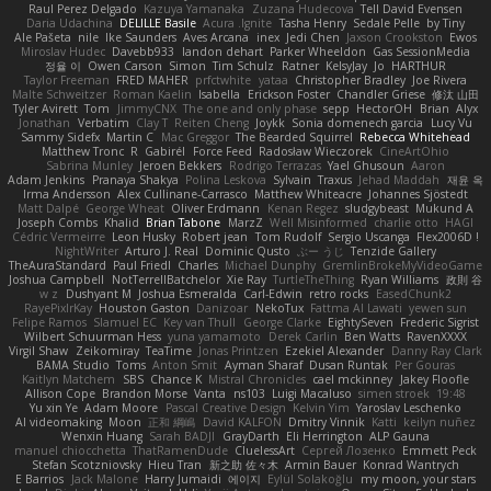
Raul Perez Delgado
Kazuya Yamanaka
Zuzana Hudecova
Tell David Evensen
Daria Udachina
DELILLE Basile
Acura .Ignite
Tasha Henry
Sedale Pelle
by Tiny
Ale Pašeta
nile
Ike Saunders
Aves Arcana
inex
Jedi Chen
Jaxson Crookston
Ewos
Miroslav Hudec
Davebb933
landon dehart
Parker Wheeldon
Gas SessionMedia
정율 이
Owen Carson
Simon
Tim Schulz
Ratner
KelsyJay
Jo
HARTHUR
Taylor Freeman
FRED MAHER
prfctwhite
yataa
Christopher Bradley
Joe Rivera
Malte Schweitzer
Roman Kaelin
Isabella
Erickson Foster
Chandler Griese
修汰 山田
Tyler Avirett
Tom
JimmyCNX
The one and only phase
sepp
HectorOH
Brian
Alyx
Jonathan
Verbatim
Clay T
Reiten Cheng
Joykk
Sonia domenech garcia
Lucy Vu
Sammy Sidefx
Martin C
Mac Greggor
The Bearded Squirrel
Rebecca Whitehead
Matthew Tronc
R
Gabirél
Force Feed
Radosław Wieczorek
CineArtOhio
Sabrina Munley
Jeroen Bekkers
Rodrigo Terrazas
Yael Ghusoun
Aaron
Adam Jenkins
Pranaya Shakya
Polina Leskova
Sylvain
Traxus
Jehad Maddah
재윤 옥
Irma Andersson
Alex Cullinane-Carrasco
Matthew Whiteacre
Johannes Sjöstedt
Matt Dalpé
George Wheat
Oliver Erdmann
Kenan Regez
sludgybeast
Mukund A
Joseph Combs
Khalid
Brian Tabone
MarzZ
Well Misinformed
charlie otto
HAGI
Cédric Vermeirre
Leon Husky
Robert jean
Tom Rudolf
Sergio Uscanga
Flex2006D !
NightWriter
Arturo J. Real
Dominic Qusto
ぶー うじ
Tenzide Gallery
TheAuraStandard
Paul Friedl
Charles
Michael Dunphy
GremlinBrokeMyVideoGame
Joshua Campbell
NotTerrellBatchelor
Xie Ray
TurtleTheThing
Ryan Williams
政則 谷
w z
Dushyant M
Joshua Esmeralda
Carl-Edwin
retro rocks
EasedChunk2
RayePixlrKay
Houston Gaston
Danizoar
NekoTux
Fattma Al Lawati
yewen sun
Felipe Ramos
Slamuel EC
Key van Thull
George Clarke
EightySeven
Frederic Sigrist
Wilbert Schuurman Hess
yuna yamamoto
Derek Carlin
Ben Watts
RavenXXXX
Virgil Shaw
Zeikomiray
TeaTime
Jonas Printzen
Ezekiel Alexander
Danny Ray Clark
BAMA Studio
Toms
Anton Smit
Ayman Sharaf
Dusan Runtak
Per Gouras
Kaitlyn Matchem
SBS
Chance K
Mistral Chronicles
cael mckinney
Jakey Floofle
Allison Cope
Brandon Morse
Vanta
ns103
Luigi Macaluso
simen stroek
19:48
Yu xin Ye
Adam Moore
Pascal Creative Design
Kelvin Yim
Yaroslav Leschenko
AI videomaking
Moon
正和 綱嶋
David KALFON
Dmitry Vinnik
Katti
keilyn nuñez
Wenxin Huang
Sarah BADJI
GrayDarth
Eli Herrington
ALP Gauna
manuel chiocchetta
ThatRamenDude
CluelessArt
Cергей Лозенко
Emmett Peck
Stefan Scotzniovsky
Hieu Tran
新之助 佐々木
Armin Bauer
Konrad Wantrych
E Barrios
Jack Malone
Harry Jumaidi
에이지
Eylül Solakoğlu
my moon, your stars