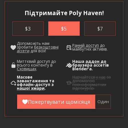
Підтримайте Poly Haven!
$
3
$
5
$
7
Допоможіть нам
Ранній доступ
до
зробити
безкоштовні
майбутніх активів.
ассети
для всіх!
Миттєвий доступ до
Наша
аддон до
всього контенту в
браузера ассетів
Сховищах
.
Blender'а.
Масове
Навчайтеся у нас
за
завантаження та
допомогою
офлайн-доступ з
повноформатних
нашої хмари
.
відеокурсів.
Пожертвувати щомісяця
Один