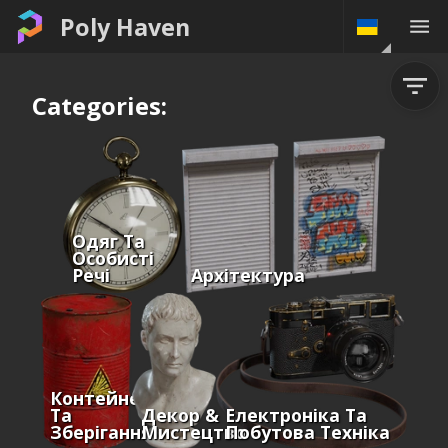
Poly Haven
Categories:
Одяг Та
Особисті
Речі
Архітектура
Контейнери
Та
Декор &
Електроніка Та
Зберігання
Мистецтво
Побутова Техніка