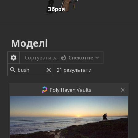
Зброя
Моделі
Спекотне
Сортувати за:
21
результати
Poly Haven Vaults