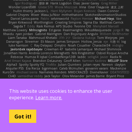
Igor Rodriguez
朋弥 林
Hank Logsdon
Elias
Javier Garay
Greg Miller
Wonder Lizard588
Gliese 570
Wiola Miszczak
Irina
Олег Гладков
凌太 上村
hullin thierry
Jackson L.
Harri Myllynen
Bojan Kostovic
Owen Connor
Gabriel Chvyrev
Wixer
Wasu Ju'Nior
mrthethatone
SketchedAnimationStudios
Daniel Larios-parra
Pablo
selvinsworld
Payton Heniser
Michael Hays
Vae
Bryan Kirkwood
Worthington
Creating Simpires
Sigma Eta
Matthias Carrick
Sagida T
Eddy
Raik Remus
APS Studio
Yvonne Ott
Menyhárt Marcell
Matthew Lowery
MrIncognito
Ed garas
Realmwrights
MikusMasquerade
jorge R
Ns
Khaidu
ryan jordan
Gabriel Malmgren
Dan Bojorquez Angulo
Williem McWhorter
Liam Tanaka
Mahmoud Khetabi
יניב חלה
Sladana Vukoja
Tom Weijnjes
jen
Danarogon
Streemer
Eli Mason
James Simpson
Hollow_Jenza
eje
지환 이
log
luke harrison
C
Ray Delapaz
Dmytro
Noah Couallier
Character34
indiiglo
Javlonbek rajabbayev
Crewman 47
Isabelle Lamarque
Michael Shimniok
Jonathan Harris
Andrea Lorenzo Mereghetti
Nils Ringlstetter
Osbiel Roque Arocha
Rebecca
Humza R Iqbal CombatNinja1269
laddc
sellig64
Javier
Radix N
Ariel Ilmari Kajava
Brandon DeLauney
Geoff Allen
Kamran Kadirov
MELUIP Store
Alpha3
Spotty Spotty YQ
TrixMix
Julian Quintero
julian reyes
Nareon
claytpn
Alquiler PS5
Era Rerza
bjgrimoari
Caleb Mcmullen
giovanni varani
Mackenzie
KuroShi
michael sierra
Nameless Renders
MMDCRAZED
DivineXavier
DEATHSTEED
Cli4D
vamsidhar reddy
Jack Taylor
Olov Melander
James Barrie
Bryant Price
DEEPNOX
Pen
Michael Koschmieder
pato dlgv
Wrinkly Blink
Ruben
Jesper Elling
Onooka
Kseniya
Boo Bugless
Mesaland
Winter Night
Mert İyiiz
forrobloxdev
J. Brendan Elmore
Octavia's Mesh Grove
MinhazMurks
Fxntxnile
Eric Moyer
This website uses cookies to enhance the user
qaylanuraya
Derek Ray
Waaagghh
Joshua Vincent
Amar
Declan Newell
Javier Fernández Alegre
julian silver
Nomadic Astronaut
Mark Vecchio
dosuken0122
experience.
Learn more.
quagootle
Hirokazu Yamakura
enitzur
Zephon
Gil Bruvel
Matthew Zaneski
junior
whitey
Jack John
Will Makes Beats
SupremeAhegao
nori
Marlise Launstein
Vesperal Mind
Milk Crate
Richard Gallagher
Firelegend
Toby Meadows
Tyler Huff
Adam N'Diaye
Gerardo Orozco
Oskar Mendez
NoGreatMystery
Bike Kefeli
shiipi
Arthur Lops
Oliver Cromwell
Tomer Meltser
Luke Ridehalgh
ADRIANO JONUS
Got it!
Timothy Montoya
soda basket
SANTIAGO SANTOS ESTRADA
j_ edak
Josue Uribe
Anton Rubets
Gui Ramalho
Noah Patterson
Jomenikia
Bennett Greene
Peter Hale
Nathaniel Roberts
Mechrot
elijah kenney
J H
Astone Massie
Tobi Staerk
milad tatar
Thomas
DHL
Bryan Intindola
Archman
Billy Bob
Evan C
SHALIWA233