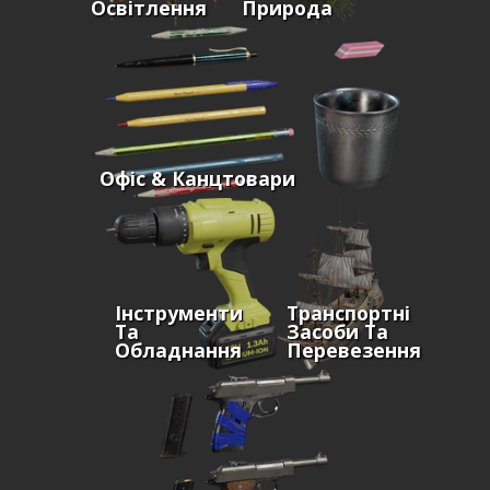
Освітлення
Природа
Офіс & Канцтовари
Інструменти
Транспортні
Та
Засоби Та
Обладнання
Перевезення