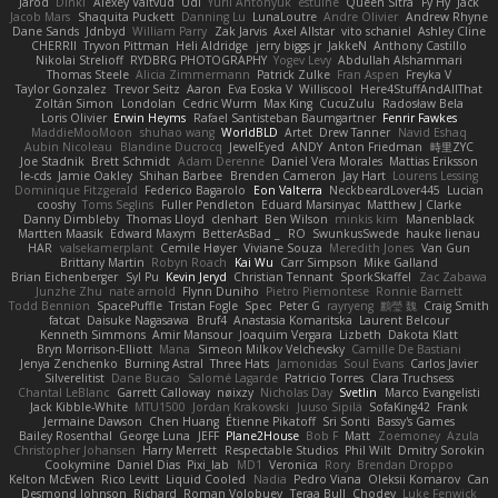
Jarod
Dinki
Alexey Vaitvud
Udi
Yurii Antonyuk
estuine
Queen Sitra
Fy Hy
Jack
Jacob Mars
Shaquita Puckett
Danning Lu
LunaLoutre
Andre Olivier
Andrew Rhyne
Dane Sands
Jdnbyd
William Parry
Zak Jarvis
Axel Allstar
vito schaniel
Ashley Cline
CHERRII
Tryvon Pittman
Heli Aldridge
jerry biggs jr
JakkeN
Anthony Castillo
Nikolai Strelioff
RYDBRG PHOTOGRAPHY
Yogev Levy
Abdullah Alshammari
Thomas Steele
Alicia Zimmermann
Patrick Zulke
Fran Aspen
Freyka V
Taylor Gonzalez
Trevor Seitz
Aaron
Eva Eoska V
Williscool
Here4StuffAndAllThat
Zoltán Simon
Londolan
Cedric Wurm
Max King
CucuZulu
Radosław Bela
Loris Olivier
Erwin Heyms
Rafael Santisteban Baumgartner
Fenrir Fawkes
MaddieMooMoon
shuhao wang
WorldBLD
Artet
Drew Tanner
Navid Eshaq
Aubin Nicoleau
Blandine Ducrocq
JewelEyed
ANDY
Anton Friedman
時里ZYC
Joe Stadnik
Brett Schmidt
Adam Derenne
Daniel Vera Morales
Mattias Eriksson
le-cds
Jamie Oakley
Shihan Barbee
Brenden Cameron
Jay Hart
Lourens Lessing
Dominique Fitzgerald
Federico Bagarolo
Eon Valterra
NeckbeardLover445
Lucian
cooshy
Toms Seglins
Fuller Pendleton
Eduard Marsinyac
Matthew J Clarke
Danny Dimbleby
Thomas Lloyd
clenhart
Ben Wilson
minkis kim
Manenblack
Martten Maasik
Edward Maxym
BetterAsBad _
RO
SwunkusSwede
hauke lienau
HAR
valsekamerplant
Cemile Høyer
Viviane Souza
Meredith Jones
Van Gun
Brittany Martin
Robyn Roach
Kai Wu
Carr Simpson
Mike Galland
Brian Eichenberger
Syl Pu
Kevin Jeryd
Christian Tennant
SporkSkaffel
Zac Zabawa
Junzhe Zhu
nate arnold
Flynn Duniho
Pietro Piemontese
Ronnie Barnett
Todd Bennion
SpacePuffle
Tristan Fogle
Spec
Peter G
rayryeng
鸝瑩 魏
Craig Smith
fatcat
Daisuke Nagasawa
Bruf4
Anastasia Komaritska
Laurent Belcour
Kenneth Simmons
Amir Mansour
Joaquim Vergara
Lizbeth
Dakota Klatt
Bryn Morrison-Elliott
Mana
Simeon Milkov Velchevsky
Camille De Bastiani
Jenya Zenchenko
Burning Astral
Three Hats
Jamonidas
Soul Evans
Carlos Javier
Silverelitist
Dane Bucao
Salomé Lagarde
Patricio Torres
Clara Truchsess
Chantal LeBlanc
Garrett Calloway
nøixzy
Nicholas Day
Svetlin
Marco Evangelisti
Jack Kibble-White
MTU1500
Jordan Krakowski
Juuso Sipilä
SofaKing42
Frank
Jermaine Dawson
Chen Huang
Étienne Pikatoff
Sri Sonti
Bassy's Games
Bailey Rosenthal
George Luna
JEFF
Plane2House
Bob F
Matt
Zoemoney
Azula
Christopher Johansen
Harry Merrett
Respectable Studios
Phil Wilt
Dmitry Sorokin
Cookymine
Daniel Dias
Pixi_lab
MD1
Veronica
Rory
Brendan Droppo
Kelton McEwen
Rico Levitt
Liquid Cooled
Nadia
Pedro Viana
Oleksii Komarov
Can
Desmond Johnson
Richard
Roman Volobuev
Teraa Bull
Chodey
Luke Fenwick