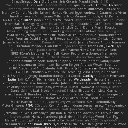
BingusGringus
Dale
Sid Brown
Jānis Circenis
Masashi Ueda
Bill Kinnon
Max Topham
Austin Walzl
Hannes
Rens Bais
qualtro
Piotr
Andrew Stevenson
anthony lawrence
Stuart Marsh
Frans Verbaas
Adam Murtomaa
Phil Galler
Matthew Garnett-Frizelle
Saliven
Markus Michael Egger
Andrew
J
Caramel the Vixen
Timothy J. Aveni
Moth
James Miller
z
Nico Marniok
Timothy G. McKenna
MY.NIGNIG Jr.
Kigon
John Cido
Der12teEisvogel
Brad Corlett
Basti
maj
LaCimaise
Thom Bakker
Chogang
Jason Pielak
Tiran Dagan
Claude GIROLET
Darian Smith
Joenne Hub-Strobl
Shannon
Gary English
Colin Dunne
Martin Koťátko
Alexis Shuping
William Lee
Trevor Hughes
Gabriella Caldwell
Vasili Rodriguez
David Beneš
Jeremy Brouwer
Erik Dodolović
Paulo Henrique
Hoodwinkedfool
Ruben Vroman
David Sibley
Emil Herzenstiel
Charles Janson
Christian Gomez
James Wilson
Niko Bidoli
Danny Arnold
CGJackB
Jeremy Nelson
Anton Heymann
Leo S
Brendon Padjasek
Evan Tillett
Bryan Applegate
Dylan Hall
J Ewell
Dys
Quddle Jameson
patrick siemer
nate
Mareno Harr Olsen
Brett Williams
GREENCom'e Mapping
Ryan Bell
Xcrow
Pedro Javier Somoza Hernando
Paul Klingberg
Olivié Bouchard
Damiano Mazzocchini
Raven Realm
Johann Oosthuizen
Scott
Robert Tolppi: Support My Content
Randy Bloom
henrik rasmussen
Greenheart
Ransom Bergen
Andreas Wetter
Edomod
PD100 Academy of Art
Clafoutis
Arttu Piisila
JeffChristiansen
Daniel Phakos
SETH WEBER
Sebastian Witt
Tom Pike
Kenleung Leung
Enrique Gonzalez
Zack Bishop
Rouge guy
brandon dudley
Joel Gordils
GadFlight
Charles Herrmann
Justin
LvH
K Anon
Richie
Karim Mohamed
Weichnudel
Marcus Grennborg
christian cuttino
DaveHuman
juanito
Johan L
Theresa A. Carroll
Iain Black
Einarr
Volatility
Stephen Smith
joshy west xoxo
Łukasz Pawłowski
Anthony Dilmore
Daniel Schmid Leal
Steele
Nitrosimi96
ANonEMoose
Gun Metal Games
macoll macoll
Brandon Joffe
Cory robertson
Ember
Sage Himeros
Sweeper3D
Bruno Yudi
Daddios Studios
Aleksey Pollack
Lotus
Fabrizio Guidotti
Esbern Hansen
ran nie
Justper's Furry Avatar World
Kevin LomondDesign
Victor Ghyssens
749R
CGautos
Kevin Anderson
dusan tomas
Jegregg
Travis Lemieux
Philipp T
David Pulcifer
Thomas Elliott
John Gutwin
Sara Tarr
Shay
CT
Jermaine Bouyea
Liam Smyth
Jim Bob
Michael Loh
doctor25th
Larry Jenkins
sv
Andrew Lamb
Hamad
rendered_pixel
der_mihi
Worked Wood
Alan Figg
Matias Dubos
BigWhiteLion
Karolina En
David Curiel
alec1025
BeepCodeMusic
Ben Granger
Bruno Simon (Three.js Journey)
Michelle Ma
Ben
glassapple 325
Woof
Maxime Detournière
Rayscaper
Chris Dickson
idkdude
성익 김
Piotr