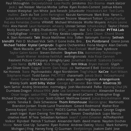
Paul Mcloughlin
DaLivelyGhost
Lose Pacific
Jimikimo
Ben Bosma
mark stalzer
Jack J
Ian Neisser
Marcus Morba
LePew
Ryan Roden-Corrent
Joshua Albers
Kristen Westphal
Jon White
Jack Fenech
Jotunkottr
Hexdrake's Art
Ted Curtis
nullinc
Zach du Toit
John Partington
Kazuki Kamimura
Mark Boss
Yaron L.
Lukas Kalbertodt
Marcos Vaz
Sébastien Tricoire
Masanori Tottori
QuirkyTopHat
ReJ aka Renaldas Zioma
VFRAME
Michael Whiteside
Wolfer Moyens
Arturo Leone
Pete
Alex Harvill
Lauri Kananen
wheany
Unreal Sensei
tchaikovsky2
Taylor J Peters
Molly Footman
大重生-TheRebirth
RSH__studio
Mat
S C
Cailrdar
PYTHA Lab
OddlyBigBear
binotti lucia
IT Roy
Karabo Legwaila
Zane Olson
Chord Shore
A. Stan Konowitz
Talii
Bruce Matthews
Aria
3dfan
Xatonym
Barney
Sethesh
blendFX
Petr O
Michael Vick
Seth // Gone Indie, Bro...
Eric Pontbriand
Glenn Jones
Michael Tedder
Krystal Camprubi
Eugene Ovcharenko
Fiona Margrie
Alan Daniels
Mark Mazaitis
Jeff
The Sarah Hirsch
Paul Dolzall
Wolf Daw
kyleboze
Taylor Galen Kadee
Steven Ekholm
Stephen Ellis
Aximmetry Technologies
Sarah Wiener
Andrew Faithfull
wellingtoncrab
Ada Rose Cannon
Resilient Picture Company
Almighty Laxz
Jonathan Brandt
Szabolcs Dombi
Jose Nario
ELITECAD
Nick Storey
Ryan
Kim Vitkus
Bryan Halcott
Glyph
Jan Oliver Koch
Reggie Storm
Dan Repp
pk
Nathaniel E Bell
Benita Winckler
Kai Honeck
Íkara
Psychosadistic
Algot Nordström
Trag1cHaze
KaiCee
Kurt Wilson
Stéphane Huart
Todd Eaton
P4C1F15T
charamath
Jakob Stolz
YeGrayHound
Kevin Turner
Brian McMullen
oleko senga
Jason Ferguson
Arrangemonk
Wesley Scafe
scott bilby
Victor
George e Chianese
Ben Visser
Albatross 3D
Sam Sartor
Andrej Striezenec
normalguy
Josh Macdonald
Pafka
Byeong Chul JIN
Dumbass Dragon
Alkaza1996
jAde
Lea Seidman Hernandez
Alexander Becker
Oscar Vargas
sastun1962
Totally Normal
Jared LeClaire
Christopher Bogs
Michael Dunkley
Alex Hyner
Scott Gilbert
Matthew Gerard
Julius Brockelmann
Alex
sotiris
Teneka B.
Dale Schwiesow
Thom Rittenhouse
Marcin Ignac
Martinotti
Brandon Jordan
Frode Lund Tharaldsen
Gerard Redmond
Walter Rice
Dennis Korpel
Matthew Stevens
PIXDES Games
Michael Mayeux
George Giagias
arash tirgari
Ryan Dening
Tim Warnock
Steven
Deadlyblack
Lupo Marcio
creative mart
M Tera
Sebastian Karlsson
Iaian7 / John Einselen
AsTheRainFell
Volkor
Rijndael
Patrick T Sullivan
Alexander Rath
david mares
Nayden Dochev
Moira
Never Give Up
Sunamii
Ryan Rohrer
Andrew Oakley
Maraz
Mark Kohalmy
Michigan J Frog
Harvey Fong
CJ Guzman
Beefyblimps
Joakim Dahl
Jose