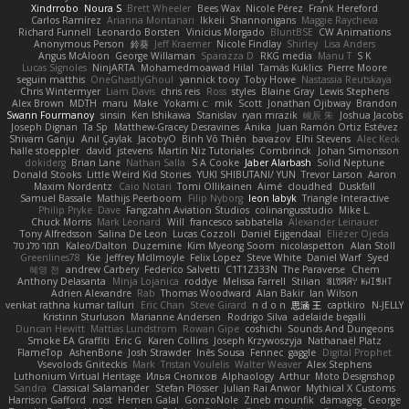
Xindrrobo
Noura S
Brett Wheeler
Bees Wax
Nicole Pérez
Frank Hereford
Carlos Ramírez
Arianna Montanari
Ikkeii
Shannonigans
Maggie Raycheva
Richard Funnell
Leonardo Borsten
Vinicius Morgado
BluntBSE
CW Animations
Anonymous Person
鈴葵
Jeff Kraemer
Nicole Findlay
Shirley
Lisa Anders
Angus McAloon
George Willaman
Sparazza D
RKG media
Manu T
S K
Lucas Signoles
NinjARTA
Mohamedmoawad Hilal
Tamás Kuklics
Pierre Moore
seguin matthis
OneGhastlyGhoul
yannick tooy
Toby Howe
Nastassia Reutskaya
Chris Wintermyer
Liam Davis
chris reis
Ross
styles
Blaine Gray
Lewis Stephens
Alex Brown
MDTH
maru
Make
Yokami c:
mik
Scott
Jonathan Ojibway
Brandon
Swann Fourmanoy
sinsin
Ken Ishikawa
Stanislav
ryan mrazik
峻辰 朱
Joshua Jacobs
Joseph Dignan
Ta Sp
Matthew-Gracey Desravines
Anika
Juan Ramón Ortiz Estévez
Shivam Ganju
Anıl Çaylak
JacobyO
Bình Võ Thiên
bavazov
Elhi Stevens
Alec Keck
halle stoeppler
david
jstevens
Martín Niz Tutoriales
Combrinck
Johan Simonsson
dokiderg
Brian Lane
Nathan Salla
S A Cooke
Jaber Alarbash
Solid Neptune
Donald Stooks
Little Weird Kid Stories
YUKI SHIBUTANI/ YUN
Trevor Larson
Aaron
Maxim Nordentz
Caio Notari
Tomi Ollikainen
Aimé
cloudhed
Duskfall
Samuel Bassale
Mathijs Peerboom
Filip Nyborg
leon labyk
Triangle Interactive
Philip Pryke
Dave
Fangzahn Aviation Studios
colinangusstudio
Mike L.
Chuck Morris
Mark Leonard
Will
francesco sabbatella
Alexander Leinauer
Tony Alfredsson
Salina De Leon
Lucas Cozzoli
Daniel Eijgendaal
Eliézer Ojeda
תמר פלג טל
Kaleo/Dalton
Duzemine
Kim Myeong Soom
nicolaspetton
Alan Stoll
Greenlines78
Kie
Jeffrey McIlmoyle
Felix Lopez
Steve White
Daniel Warf
Syed
혜영 전
andrew Carbery
Federico Salvetti
C1T1Z333N
The Paraverse
Chem
Anthony Delasanta
Minja Lojanica
roddye
Melissa Farrell
Stilian
ꌃ꒒ꀎꋪꋪꌩ ꀘꈤꀤꁅꃅ꓄
Adrien Alexandre
Rab
Thomas Woodward
Alan Bakir
Ian Wilson
venkat rathna kumar talluri
Eric Chan
Steve Girard
n d o n
思涵 王
captkiro
N-JELLY
Kristinn Sturluson
Marianne Andersen
Rodrigo Silva
adelaide begalli
Duncan Hewitt
Mattias Lundstrom
Rowan Gipe
coshichi
Sounds And Dungeons
Smoke EA Graffiti
Eric G
Karen Collins
Joseph Krzywoszyja
Nathanaël Platz
FlameTop
AshenBone
Josh Strawder
Inês Sousa
Fennec
gaggle
Digital Prophet
Vsevolods Gniteckis
Mark
Tristan Voulelis
Walter Weaver
Alex Stephens
Luthonium Virtual Heritage
Илья Снопков
Alphaology
Arthur
Moto Designshop
Sandra
Classical Salamander
Stefan Plösser
Julian Rai Anwor
Mythical X Customs
Harrison Gafford
nost
Hemen Galal
GonzoNole
Zineb mounfik
damageg
George