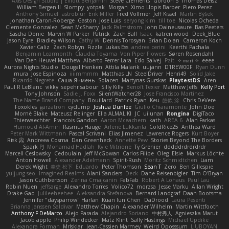
Axis Design Studio | Elliott Benjamin
Steve Clements
Gordon S
Thomas Deisz
William Bergen II
Slompy
yotpak
Morgan
Ximo Llopis Barber
Piero Perez
Anthony Simuel
astroblur
Erik Miller
Fred Vollmer
Jeff Kissel
Martin Býšek
Jonathan Caron-Roberge
Gaston
Jose Luis
seryong kim
till toe
Nicolas Ocheda
Clemente Gonzalez
Sean McSharry
Jack Palmstrom
John Daineusaure
Bas Peeters
Sascha Donie
Marvin W Parker
Patrick
Zach Ball
Isaac
katren wood
Deek_Blue
Jason Eyre
Bradley Wilson
Cathy W
Dennis Torosyan
Brian Dolan
Cameron Koch
Xavier Caliz
Zach Robyn
Fizzle
Lukas Ess
andrea cerini
Keerthi Pachala
Benjamin Learmonth
Claudia Toyama
Von Piper Flowers
Søren Rosendahl
Van Den Heuvel Matthew
Alberto Ferrer Lara
Edo Salvej
Pzit
✧ 𝔪𝔞𝔯𝔦 ✧
eeee
Aurora Nights Studio
Dougal Henken
Attila Malarik
uujann
D1REW00F
Ryan Dunn
mura
Jose Espinoza
iiiimmmm
Matthias LN
SteelDriver
Henri49
Solid Jake
Ricardo Negrete
Саша Ячмень
Solacen
Martynas Gurskas
PlaytestDS
Aren
Paul R LeBlanc
vikky
sepehr sabour
Silly Killy
Benoît Texier
Matthew Jeffs
Kelly Port
Tony Johnson
Sadie J. Foxx
SilentWatcher28
Jose Francisco Martinez
The Name Brand Company
Bouillard
Patrick Ryan
Keu
皓欽 涂
Chris DeVere
Foxokles
garzatron
cyclump
Joshua Dunfee
Giulio Chiaramonte
John Doe
Mornè Blake
Mateusz Relinger
Elia ALMALIKI
JC
uiiunan
Rongina
DigiTaco
Thierwaechter
Francois Gandon
Aaron Mceachern
kath
AREA 6
Alan Farkas
Humoud Al-Amiri
Rasmus Hauge
Arlene Lukkarila
ColdRice25
Anthea Ward
Peter Mark Wittmann
Pascal Scrivani
Elias Jimenez
Lawrence Rogers
Kurt Boyer
Risk 📀
Andreea Cosma
Dan Greenheck
Annette Pew
Stories Beyond The Borders
Spark PJ
Mohamad Hadlah
Kyle Mitrione
Ty Grenier
dddddrdrdrdrdr
Marcell Ceslowsky
Cedoulain
Jeff McGowan
Carlos Filipe
Oleg
Elsie
Markus Löchte
Anton Howell
Alexander Adelmann
Spirit-Rush
Moritz Schmidtchen
Liam
Derek Wight
幸史 松下
Eduardo
Peter Thomson
Sean T
Zero
Ben Gillespie
yuijung seo
Imagined Realms
Alani Sanders
Deck
Dane Reisenbigler
Tim O'Bryan
Jason Cuthbertson
Zerina Cmajcanin
FabFab
Robert A Lohaus
Paul Lau
Robin Nuen
jeffsarge
Alexandro Torres
Volico72
morzsa
Jesse Marku
Allan Wright
Drake Gao
Julileeheehee
Aleksandra Stefanova
Bernard Landgraf
Daan Bootsma
Jennifer "daysparrow" Harlan
Kuan lun Chen
DaDrood
Laura Pesenti
Brianna Janssen Saldivar
Matthew Chapin
Alexander Wilhelm
Martin Wittfooth
Anthony F DeMarco
Alejo Parada
Alejandro Soriano
中村秀人
Agnieszka Marut
Jacob apple
Philip Windecker
Matz Klint
Sally Hastings
Michael Updike
Alexandra Forman
MrIsklar
Jean-Cassien Marmey
Weird Oposssum
LIUBOYAN