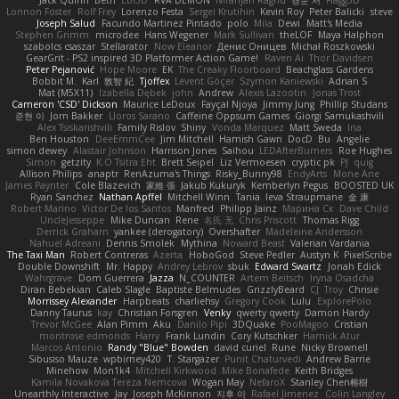
Jack Quinn
Beth
Ebi3D
RVA DEMON
Niranjan Raghu
경문 서
Flagg3D
Lonnon Foster
Rolf Frey
Lorenzo Festa
Sergei Krutihin
Kevin Roy
Peter Balicki
steve
Joseph Salud
Facundo Martinez Pintado
polo
Mila
Dewi
Matt's Media
Stephen Grimm
microdee
Hans Wegener
Mark Sullivan
theLOF
Maya Halphon
szabolcs csaszar
Stellarator
Now Eleanor
Денис Оницев
Michał Roszkowski
GearGrit - PS2 inspired 3D Platformer Action Game!
Raven Ai
Thor Davidsen
Peter Pejanović
Hope Moore
EK
The Creaky Floorboard
Beachglass Gardens
Bobbit M.
Karl
敦智 紀
Tjoffex
Levent Göçer
Szymon Kaniewski
Adrian S
Mat (M5X11)
Izabella Dębek
john
Andrew
Alexis Lazootin
Jonas Trost
Cameron 'CSD' Dickson
Maurice LeDoux
Fayçal Njoya
Jimmy Jung
Phillip Studans
준현 이
Jorn Bakker
Lloros Sarano
Caffeine Oppsum Games
Giorgi Samukashvili
Alex Tsiskarishvili
Family Rislov
Shiny
Vonda Marquez
Matt Sweda
Ina
Ben Houston
DeeEmmCee
Jim Mitchell
Hamish Gawn
DocD
Bu
Angelie
simon dewey
Alastair Johnson
Harrison Jones
Saihou
LEDAfterBurners
Roe Hughes
Simon
getzity
K.O Tsitra Eht
Brett Seipel
Liz Vermoesen
cryptic pk
PJ
quig
Allison Philips
anaptr
RenAzuma's Things
Risky_Bunny98
EndyArts
Mone Ane
James Paynter
Cole Blazevich
家維 張
Jakub Kukuryk
Kemberlyn Pegus
BOOSTED UK
Ryan Sanchez
Nathan Apffel
Mitchell Winn
Tania
Ieva Straupmane
金 康
Robert Marino
Victor De los Santos
Manfred
Philipp Jainz
Марина Ск
Dave Child
UncleJesseppe
Mike Duncan
Rene
名氏 无
Chris Priscott
Thomas Rigg
Derrick Graham
yankee (derogatory)
Overshafter
Madeleine Andersson
Nahuel Adreani
Dennis Smolek
Mythina
Noward Beast
Valerian Vardania
The Taxi Man
Robert Contreras
Azerta
HoboGod
Steve Pedler
Austyn K
PixelScribe
Double Downshift
Mr. Happy
Andrey Lebrov
sbuk
Edward Swartz
Jonah Edick
Wahrgrave
Dom Guerrera
Jazza
N_COUNTER
Artem Beitsch
Iryna Osadcha
Diran Bebekian
Caleb Slagle
Baptiste Belmudes
GrizzlyBeard
CJ
Troy
Chrisie
Morrissey Alexander
Harpbeats
charliehsy
Gregory Cook
Lulu
ExplorePolo
Danny Taurus
kay
Christian Forsgren
Venky
qwerty qwerty
Damon Hardy
Trevor McGee
Alan Pimm
Aku
Danilo Pipi
3DQuake
PooMagoo
Cristian
montrose edmonds
Harry
Frank Lundin
Cory Kutschker
Harnick Atur
Marcos Antonio
Randy "Blue" Bowden
david curiel
Rune
Nicky Brownell
Sibusiso Mauze
wpbirney420
T. Stargazer
Punit Chaturvedi
Andrew Barrie
Minehow
Mon1k4
Mitchell Kirkwood
Mike Bonafede
Keith Bridges
Kamila Novakova Tereza Nemcova
Wogan May
NefaroX
Stanley Chen榕樹
Unearthly Interactive
Jay
Joseph McKinnon
지후 이
Rafael Jimenez
Colin Langley