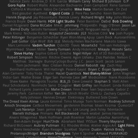
Fabrice Zaini
Andrew_D
R.H. García
William Carey
Michael B Johnson
G.P
Goro Fujita
Robert Wallis
Alexander Bachvarov
Evan Campbell
Rene Gansen
Clifford A Worsham
Fábio De Carvalho
Mike Festa
Martin Banak - Dr Zed
fred gissubel
Ayetheist
Edgard Costa
JJ
Pere Pau Sancho
Kevin Barnum
Henrik Berglund
Jay Piboontum
Patrick Lowry
Richard Wright
kiky
John Moon
Francis Boyle
Devin Harris
HDR Light Studio
Peter Baintner
Da5id
Bob Dowling
Daniel Fitzgerald
Dana McCabe
Miket
jehrmaig
f1rstpers0n
Peggy O'Brien
Jason Lai
Bernd Dully
Satoshi Yamasaki
Doug Auerbach
fengquan wang
Aeon Soul
Mark Krenz
Nicholas Rubin
Krzysztof Zwolinski
JG3
Nicolas Côté
V-o
Josh Purple
Peter Rittinger
Benjamin Schechter
Ryan Won-Meng Apuy
Liam Beck
AuroranFilms
Just Gollor
Glyn Wolf
亮作 淡波
Melody Helen MacFarlane
Makoto Izawa
Marc Lemoine
Vadim Turchin
Odin3D
Travis
Moiarte3d
Tim van Helsdingen
WyrmHead
Shawn Miller
Tawny Tomsen
Andy Hickmott
Mikayla
Hiroshi Saito
Steve Hurley
Sophie Gilbert
Grische
Nigel Hillyer
Art of 3D Rendering
Robert Simpson
Nizzero
Ritchie Owens
Agon Ushaku
Zisis Psalidas
Nelson C
Matthias
Stareagle
BunnyCyclops Bunny
J.C.
Jason Scott
Jacob Larson
Tom Jachmann
Max
Cristian Rocco
Daniel Raboldt
ray
Zach Hoy
Bernhard Hoffmann
Will Hattingh
Perard-Gayot
Bryan C
Bojan Spasojevic
Alan Camerer
Toby Yoda
Thater
Hazel Quantock
Neil Blakey-Milner
John Wagman
Victor Gan
Walter Bosse
Edgar San
Pamela Case
Jeff
Modicolitor
Frank Riccobono
Shaw Kaake
Panagiotis Tourlas
果冻_JS
Dave Liewald
Stephan S
Matt Allen
Paul Schicketanz
Norimichi Sano
DGagster
Matt Griffey
Ian Hubert
Linda Robbins
Richard Lyons
Joanne Tai
Mahe Dewan
Finn Bear
Ivan Sepulveda
Gabor Z
Jeremy Park
Cameron Keffer
Yan Shi
Ulrich Woehr
Chris Li
Zachary Capalbo
Kelly Johnson
Hannes Dreyer
Elektrospy
Buttered Side Down
The Dread Vixen Alinsa
Laura Kimmel
Timo Muraja
Tom Norman
Rodney Schmidt
Arioch Snowpaw
Catface Meowmers
gardeninn thomas
Istvan Kozma
QuesoGr7
Luis Naranjo
Sean
jamie ngai to lo
Lök Leung
Jack Foley
fxtentacle
Marielli Vichique
Primaris
Kirt Blackwood
mark wrabel
James Harrison
Alvaro Villagomez
Mark Hoffman
Josh Roenker
Martin Lukačka
AaronFung
Ben-Adam Berger
Hun73rdk
Abraham Mast
YYSSun
Thierry Mayrand
Richard McGowan
Aubrey Pullman
R.J. Rhodes Writes
Atelier Argos Art
Light Films
Rémi Verschelde
Ryan Reisiger
SizeKivit
Stymie
Dustin
Patrick Brady
ProtanopicMidget
Brandon Snodgrass
Tyler K Spicher
Arnaud PUIRAVAUD
Joseph Catrambone
HippoThalamus
Sean Kennedy
Tomek LECOCQ