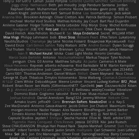
Tony Li
For Got U
Canun
Juuso Pohjola
Gerardo Quiros Sanchez
Samuel Benning
piggy chop
Nathanaël
Beth
jan moudry
Jorge Panduro Santana
Jordan
Raphael Dahan
Muhammad
oominx
Nicola Baribeau
gavin poss
宣臣 紀
Adam Knight
Jeshire Kiten Katt
Samuel Bidne
Lisa
toomanydans
Jack saksik
Arianna Mex
Brooklen Ashleigh
Oliver Cretton
kiki
Patrick Balthrop
Simon Probert
micheal
Mortal Void Studios
Mathias Kirkeby
Jay Court
Bart Paul Dujardin
Anilene Gassner
Holger Tollbäck
Nikita Lebedev
Filip Morys
Doxy
Michel Kinfoussia
lewdgazer
川頁 可可
First Last
Bob Anderson
Ofek Chen
Keegan Moore
David French
Alex Pehotin
Michael R
Sai
Maya Enderland
Sxcret
WILLIAM HTAY
Misa Vlogs
Philipp Lehmann
bob
Elliot Sloss
William Peart
Effex Talon
Lukatonny
NautiluStudios
Chanakya
Jay Lane
Nicolas Fossard
Владислав Жуковський
Raje
Daviid Enzo
Carl-Simon Sahlin
Toby Watson
אלמוג
Andrei Barsan
Dylan Scruggs
Trul Trulsen
Maria Diavolova
Ian Brennan
なのは
Vincent Gates
Jakub Hasanov
Ivan R
Michael Keutel
Ishika
Coast Light Media
Hiromi Uematsu
Marco Scala Bertolin
Antonio
NocturnalKestrel
Markus Trappe
Tyler Nichols
penguin
Chris
D3 Anima
Matthew Schultz
Ali Jaafar
Cameron A Miele
Илья Несенюк
Reperak
alberto echavarria
Rod Barksdale
M M
Martin Kempster
Somebodyoncetoldme
Josh Laxen
Oliver Danielsen
Alex Duncan
silas 2534455
Carro1001
Thomas Anderson
Daniel Wilson
RAfort
Owen Maynard
Nico Cloud
George M. Dyck
Thbatcos
Dmytro Volovnenko
Stina Walberg
Cosmas A Demetriou
ענבר פז
Clem White
DeboxMojave
Meene Lindner
Vincent Ludwig Kiefner
BF2 _Pilot
Robert
Brian Racer
Ian Watts
JGWentworth877
Gan3e46
Jean
Dazzworks3d
Kilian
D. J.
Ahmed.ashii092112 ahmed092112
E. Belliveau
wesleyCrowbar
Vibralizer
Dominic Blake
Goglomo
takoslvt
Renn Exev
Musa muturi
Ducksink
Joshua Kendrick
Daniel Arendzen
Bang1324
Jeremy Whitter
Nekom Glew
Amako Izumi
jeffox09
Caro
Brennan Rafters
NewbieDot
iz o
Kay-S
Zee MacDonald
Antonio Gasca-Alvarez
Jacob Dillon
Joe Chabot
Maximum Swag
morgan monroe
Nader Hassan
Alex Navarre
BlindPenguin
James Barber
Ernesto Alonso Paredes Burgos
John Anders Stav
현진 김
Neil McG
buhii
Capsule Studios
Jayden !
Enrique
Sascha Huncke
Elīza M.
Melli
arbiter1209
Hyprotix
Harry Conquest
Chris Reeves
Jessica
DESTER
Kiki
Jake Ruesch
Steve CHAUDANSON
Bhukya Hari Prasad Naik
Slaytex Marshall
Gromit
Dan Pachter
dork667
Infant Terrible
Richard
Jaelin Smith
mattyrails
Carl Schwerin
Joeri Lefévre
Mike
Sol
J&G
Jon
Eric Manongdo
Oliver Frost
DancingDeadGuy
Barry Connolly
Aeval
Jon
Captain Coconuts
Jacob Schealler
ari-goldman
Nathan Johnson