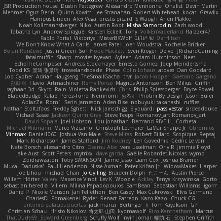
JSR Production house
Dustin Pettegrew
Alessandro Mennonna
Onalist
Devin Martin
Mehmet Oguz Derin
Quinn Kowitt
Lee Stranahan
Robert Whitehead
kocat
Grawlix
Hampus Linden
Alex Vega
orestis picard
S Waugh
Arjen Plakke
Noah Kollmannsberger
Niko
Austin Root
Misha Samorodin
Zach wood
Tabatha Lyn
Andrew Sprague
Karsten Eckelt
Tony
VolkEnVaderland
Raizzer47
Pablo Portal
Viktoriya
MisterBKWolf
שי יעקוב
DerHitsch
We Don't Know What A Car Is
James Patel
Joeri Woudstra
Rochelle Bricker
Bojan Rončević
Justin Green
Sof
Hope Hackett
Sven Kröger
Dejvo
JRichardGaming
fatalmuffin
Sharp
movies byevan
Ayleen
Adam Hutchinson
Neet
EchoTheComposer
Andreas Stockmayer
Ernesto Gomez
Joep Meindertsma
Todd KS
景琦 张景琦
trowelandspade
Phase
Colin Lohaus
atoves
Dan Goddard
Loo Cypher
Adrian Haugseng
TheSmallGacha
trvr
Jacob Hooper
Gaetano Gargano
민희 이
Flavio
Artmachiner
Remy Ponso
Magnús Antonsson
Ben Milius
Griffin
rayhaan.3d
Skyro
Rain
Violetta Radkevich
Chris
Philip Spiessberger
Bryce Powell
BladedBadge
Rafael Perez-Torro
Nemnomi
おるす
Photini By Design
Jason Buier
AblazZe
Rom1
Serin Jameson
Aden Bise
nobuyuki takahashi
ruffles
Nathan Stoltzfoos
Freddy Sghetti
Nick Jainschigg
Siyouardi
passivestar
sirdeadduke
Michael Sasse
Jackson Quinn Gray
Steve Teeps
Romanov_art Romanov_art
David Sopala
Joel Hobson
Lou Jonathan
Bertrand RIVEILL
Cocheta
Michael Witmann
Marco Vizcaino
Christoph Letmaier
LaMar Sharpe Jr
Gbromios
Minmax
Daniel1060
Joshua Van-Male
Steve Mitas
Robert Billard
Scopique
Repsaj
Mark Richardson
James Stafford
Jim Rodney
Len Govednik
Cédric Le van
Nate Borsch
alessandro Citro
Osamu Abe
vera usselman
Orly R
Jimmie Floyd
Jake Aust
Scott Peters
mytrixx
dave garcia
Gaëlle Robardet-Nicolas
wymo
Zoidrawzaton
Toby SWANSON
Jaime Jasso
Liam Cox
Joshua Bramer
Mucai 'Daduska'
Paul Henderson
Nisse Axman
Peter Križan Jr.
WidowMakes
Harper
Joe Lihou
michael Chan
Jo Gylling
Braiden Dolph
たこーん
Austin Pierce
Willem Hörter
Valery
Maxence Vinot
Lev K
Woozle
Ackley
Tanya Krzywinska
Gorto
sebastian heredia
Villem
Milina Papadopoulos
SamBean
Sebastian Williams
igorrr
Daniel P
Nicole Manson
Jan Tellethon
Ben Casey
Max Cukrowski
Elvis Germano
CharlesD
Pomakenel
Ryder
Renart-Patreon
Kazo Kazo
Chuck CG
antonio palacios puertas
jack manzi
Bertinger
k
Tom Kayakson
GP
Christian Schau
Hristo Nikolov
将太郎 山田
kyomawolf
Rico Kanthatham
Marcus
ThatDude69
Edward Greenberg
Scruffy Wolf
Irwin Jomar
曜萌 石
Stephen Griffith