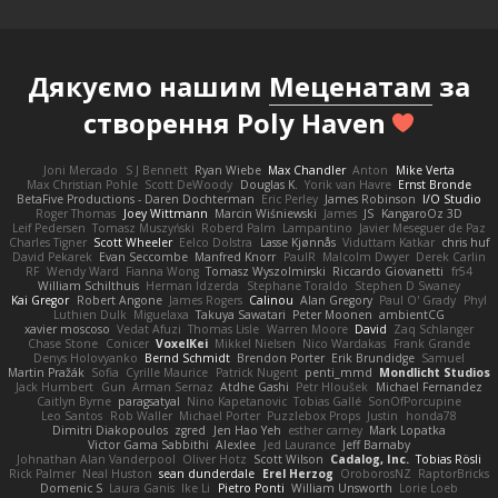
Дякуємо нашим
Меценатам
за
створення Poly Haven
Joni Mercado
S J Bennett
Ryan Wiebe
Max Chandler
Anton
Mike Verta
Max Christian Pohle
Scott DeWoody
Douglas K.
Yorik van Havre
Ernst Bronde
BetaFive Productions - Daren Dochterman
Eric Perley
James Robinson
I/O Studio
Roger Thomas
Joey Wittmann
Marcin Wiśniewski
James
JS
KangaroOz 3D
Leif Pedersen
Tomasz Muszyński
Roberd Palm
Lampantino
Javier Meseguer de Paz
Charles Tigner
Scott Wheeler
Eelco Dolstra
Lasse Kjønnås
Viduttam Katkar
chris huf
David Pekarek
Evan Seccombe
Manfred Knorr
PaulR
Malcolm Dwyer
Derek Carlin
RF
Wendy Ward
Fianna Wong
Tomasz Wyszolmirski
Riccardo Giovanetti
fr54
William Schilthuis
Herman Idzerda
Stephane Toraldo
Stephen D Swaney
Kai Gregor
Robert Angone
James Rogers
Calinou
Alan Gregory
Paul O' Grady
Phyl
Luthien Dulk
Miguelaxa
Takuya Sawatari
Peter Moonen
ambientCG
xavier moscoso
Vedat Afuzi
Thomas Lisle
Warren Moore
David
Zaq Schlanger
Chase Stone
Conicer
VoxelKei
Mikkel Nielsen
Nico Wardakas
Frank Grande
Denys Holovyanko
Bernd Schmidt
Brendon Porter
Erik Brundidge
Samuel
Martin Pražák
Sofia
Cyrille Maurice
Patrick Nugent
penti_mmd
Mondlicht Studios
Jack Humbert
Gun
Arman Sernaz
Atdhe Gashi
Petr Hloušek
Michael Fernandez
Caitlyn Byrne
paragsatyal
Nino Kapetanovic
Tobias Gallé
SonOfPorcupine
Leo Santos
Rob Waller
Michael Porter
Puzzlebox Props
Justin
honda78
Dimitri Diakopoulos
zgred
Jen Hao Yeh
esther carney
Mark Lopatka
Victor Gama Sabbithi
Alexlee
Jed Laurance
Jeff Barnaby
Johnathan Alan Vanderpool
Oliver Hotz
Scott Wilson
Cadalog, Inc.
Tobias Rösli
Rick Palmer
Neal Huston
sean dunderdale
Erel Herzog
OroborosNZ
RaptorBricks
Domenic S
Laura Ganis
Ike Li
Pietro Ponti
William Unsworth
Lorie Loeb