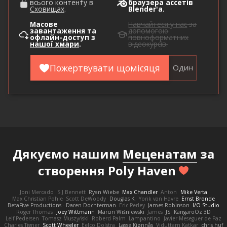
всього контенту в
браузера ассетів
Сховищах
.
Blender'а.
Масове
Навчайтеся у нас
за
завантаження та
допомогою
офлайн-доступ з
повноформатних
нашої хмари
.
відеокурсів.
Пожертвувати щомісяця
Один
Дякуємо нашим
Меценатам
за
створення Poly Haven
Joni Mercado
S J Bennett
Ryan Wiebe
Max Chandler
Anton
Mike Verta
Max Christian Pohle
Scott DeWoody
Douglas K.
Yorik van Havre
Ernst Bronde
BetaFive Productions - Daren Dochterman
Eric Perley
James Robinson
I/O Studio
Roger Thomas
Joey Wittmann
Marcin Wiśniewski
James
JS
KangaroOz 3D
Leif Pedersen
Tomasz Muszyński
Roberd Palm
Lampantino
Javier Meseguer de Paz
Charles Tigner
Scott Wheeler
Eelco Dolstra
Lasse Kjønnås
Viduttam Katkar
chris huf