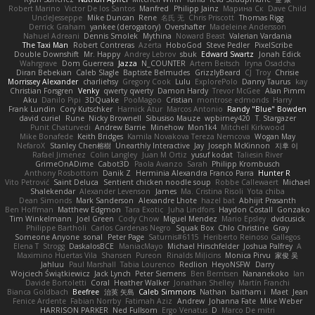
Robert Marino
Victor De los Santos
Manfred
Philipp Jainz
Марина Ск
Dave Child
UncleJesseppe
Mike Duncan
Rene
名氏 无
Chris Priscott
Thomas Rigg
Derrick Graham
yankee (derogatory)
Overshafter
Madeleine Andersson
Nahuel Adreani
Dennis Smolek
Mythina
Noward Beast
Valerian Vardania
The Taxi Man
Robert Contreras
Azerta
HoboGod
Steve Pedler
PixelScribe
Double Downshift
Mr. Happy
Andrey Lebrov
sbuk
Edward Swartz
Jonah Edick
Wahrgrave
Dom Guerrera
Jazza
N_COUNTER
Artem Beitsch
Iryna Osadcha
Diran Bebekian
Caleb Slagle
Baptiste Belmudes
GrizzlyBeard
CJ
Troy
Chrisie
Morrissey Alexander
charliehsy
Gregory Cook
Lulu
ExplorePolo
Danny Taurus
kay
Christian Forsgren
Venky
qwerty qwerty
Damon Hardy
Trevor McGee
Alan Pimm
Aku
Danilo Pipi
3DQuake
PooMagoo
Cristian
montrose edmonds
Harry
Frank Lundin
Cory Kutschker
Harnick Atur
Marcos Antonio
Randy "Blue" Bowden
david curiel
Rune
Nicky Brownell
Sibusiso Mauze
wpbirney420
T. Stargazer
Punit Chaturvedi
Andrew Barrie
Minehow
Mon1k4
Mitchell Kirkwood
Mike Bonafede
Keith Bridges
Kamila Novakova Tereza Nemcova
Wogan May
NefaroX
Stanley Chen榕樹
Unearthly Interactive
Jay
Joseph McKinnon
지후 이
Rafael Jimenez
Colin Langley
Juan M Ortiz
yusuf kodat
Taliesin River
GrimeOnADime
Cabot3D
Paola Avanzo
Sarah
Philipp Krombusch
Anthony Rosbottom
Danik Z
Herminia Alexandra Franco Parra
Hunter R
Vito Petrović
Saint Deluca
Sentient chicken noodle soup
Robbe Callewaert
Michael
Shalekendar
Alexander Levenson
James
Ma. Cristina Risoli
Yota chiba
Dean Simonds
Mark Sanderson
Alexandre Lhote
hazel bat
Abhijit Prasanth
Ben Hoffman
Matthew Edgmon
Tara Exotic
Juha Lindfors
Haydon Costall
Gonzako
Tim Winkelmann
Joel Green
Cody Chow
Miguel Mendez
Mario Epsley
dvdcusick
Philippe Bartholi
Carlos Cardenas Negro
Squak Box
Chlo Christine
Gray
Someone Anyone
sonal
Peter Page
Saturnis#6115
Heriberto Reinoso Gallegos
Elena T
Strogg
DaskalosBCE
ManiacMayo
Michael Hirschfelder
Joshua Palfrey
A
Maximino Huertas Vila
Shansen
Pureon
Rinalds Miļicins
Monica Pirvu
家俊 吴
Jahluu
Paul Marshall
Tabia Lourenco
Redlion
HeyoNSFW
Darry
Wojciech Świątkiewicz
Jack Lynch
Peter Siemens
Ben Berntsen
Nananekoko
Ian
Davide Bortoletti
Coral
Heather Walker
Jonathan Shelley
Martín Franchi
Bianca Goldbach
Beefree
治英 矢島
Caleb Simmons
Nathan
baitham i
Maet
Jean
Fenice Ardente
Fabian Norrby
Fatimah Aziz
Andrew
Johanna Fate
Mike Weber
HARRISON PARKER
Ned Fullsom
Ergo Venatus
D
Marco De mitri