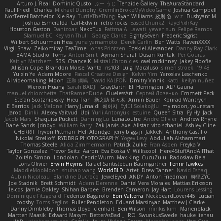
Arturo J. Real
Dominic Qusto
ぶー うじ
Tenzide Gallery
TheAuraStandard
Paul Friedl
Charles
Michael Dunphy
GremlinBrokeMyVideoGame
Joshua Campbell
NotTerrellBatchelor
Xie Ray
TurtleTheThing
Ryan Williams
政則 谷
w z
Dushyant M
Joshua Esmeralda
Carl-Edwin
retro rocks
EasedChunk2
RayePixlrKay
Houston Gaston
Danizoar
NekoTux
Fattma Al Lawati
yewen sun
Felipe Ramos
Slamuel EC
Key van Thull
George Clarke
EightySeven
Frederic Sigrist
Wilbert Schuurman Hess
yuna yamamoto
Derek Carlin
Ben Watts
RavenXXXX
Virgil Shaw
Zeikomiray
TeaTime
Jonas Printzen
Ezekiel Alexander
Danny Ray Clark
BAMA Studio
Toms
Anton Smit
Ayman Sharaf
Dusan Runtak
Per Gouras
Kaitlyn Matchem
SBS
Chance K
Mistral Chronicles
cael mckinney
Jakey Floofle
Allison Cope
Brandon Morse
Vanta
ns103
Luigi Macaluso
simen stroek
19:48
Yu xin Ye
Adam Moore
Pascal Creative Design
Kelvin Yim
Yaroslav Leschenko
AI videomaking
Moon
正和 綱嶋
David KALFON
Dmitry Vinnik
Katti
keilyn nuñez
Wenxin Huang
Sarah BADJI
GrayDarth
Eli Herrington
ALP Gauna
manuel chiocchetta
ThatRamenDude
CluelessArt
Cергей Лозенко
Emmett Peck
Stefan Scotzniovsky
Hieu Tran
新之助 佐々木
Armin Bauer
Konrad Wantrych
E Barrios
Jack Malone
Harry Jumaidi
에이지
Eylül Solakoğlu
my moon, your stars
Jarod
Dinki
Alexey Vaitvud
Udi
Yurii Antonyuk
estuine
Queen Sitra
Fy Hy
Jack
Jacob Mars
Shaquita Puckett
Danning Lu
LunaLoutre
Andre Olivier
Andrew Rhyne
Dane Sands
Jdnbyd
William Parry
Zak Jarvis
Axel Allstar
vito schaniel
Ashley Cline
CHERRII
Tryvon Pittman
Heli Aldridge
jerry biggs jr
JakkeN
Anthony Castillo
Nikolai Strelioff
RYDBRG PHOTOGRAPHY
Yogev Levy
Abdullah Alshammari
Thomas Steele
Alicia Zimmermann
Patrick Zulke
Fran Aspen
Freyka V
Taylor Gonzalez
Trevor Seitz
Aaron
Eva Eoska V
Williscool
Here4StuffAndAllThat
Zoltán Simon
Londolan
Cedric Wurm
Max King
CucuZulu
Radosław Bela
Loris Olivier
Erwin Heyms
Rafael Santisteban Baumgartner
Fenrir Fawkes
MaddieMooMoon
shuhao wang
WorldBLD
Artet
Drew Tanner
Navid Eshaq
Aubin Nicoleau
Blandine Ducrocq
JewelEyed
ANDY
Anton Friedman
時里ZYC
Joe Stadnik
Brett Schmidt
Adam Derenne
Daniel Vera Morales
Mattias Eriksson
le-cds
Jamie Oakley
Shihan Barbee
Brenden Cameron
Jay Hart
Lourens Lessing
Dominique Fitzgerald
Federico Bagarolo
Eon Valterra
NeckbeardLover445
Lucian
cooshy
Toms Seglins
Fuller Pendleton
Eduard Marsinyac
Matthew J Clarke
Danny Dimbleby
Thomas Lloyd
clenhart
Ben Wilson
minkis kim
Manenblack
Martten Maasik
Edward Maxym
BetterAsBad _
RO
SwunkusSwede
hauke lienau