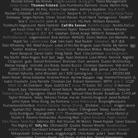
Nicolas Scheer
Kai Krones
magda pawlak
ikung gmr
Titans Management
Greta Gedat
Thomas Fristed
Jose Humberto Ramirez
mura
Martin Holy
Filip Zelenjak
Ali Kılıç
Антон Сергеевич
bahriye taşdelen
Sky JK Arch
Razvan Cristiadis
Leo Euden
Carbonic
Kacper K
40. I Nengah Raditya Karya Putra
Sideways
Sergio Pamies
Oliver
Viorel Vlaican
Hurt Hand
Tamagoooo
TetaBOT
Kira V
XanderDK
John B.
Mark Scott
HG Park
William Karavites
Trollstuhl HagenLord
Mark Habbish
Call Me Sensei
NotARectangle
Noelle DeCuir
jae hoon Choi
Yd C
M C
Cameron Taylor
Nenad Nikolic
Tanner Moerke
Victor Ofvergard
苏打
K Y
Galahan
Derek Anwyl
W00k13
Released 50
MeTheManwich
iosgamertool
Bob Ashton
INFADEL
Devin Mattox
Jon Martello
Jan
Wyatt Sui
LesterCovax
Cue
tran tuan
Bad Radish
Sebastian
暁子 清水
Dan Wheatley
Md. Wasif Anjum
Lewis of the Rat Brigade
Juan Pinilla
My Name
Iggy
Terifict
Kiddow
simsterns
Olivier Babet
Brandon Wilkie
BlackSkyNinja
Pavel Karapud
Daren Gallo
Peleg Tabib
Null
Cole Johnson
Joe Bergmann
Pav North
Mike Rogers
Bull Spit
Sage
Ryan Kirkland
Luke White
Yannick
falgn0n
CGSpoon
gubi
Daniel Robertson
Brennan Oort
sanxbile
Dustin McGlinchey
Matias Vialagro
lininx66
Joe Brady
Andre Buzzo
Christian Stankovic
Việt Anh Lê
LYRICS OF LIFE
Webora Studios
Sean
乐 音
Petros
眠瓏
James
John Deere
Roman Vyborny
John Woodall
an l
BZK Gaming Leo
chen zhen
MODECAM
Kevin Klever
dima sirababa
Andrew Pierce
Артем Бардин
nagi
FranklinTremplin
JL
Iustin Ocunschi
Joey Parrella
Christian Lee
Robert Hankinson
M0TH
Jack Ü
LCQP
FENG XU
Ali DeAdam
Styxx
GLASS ACT
kona
T1 Exotic
RZ
abby!
ll Stanced
Import_bpy
Hamsternator
Forest Katsch
NuWest
Antonio Castaldo
Daisy Jai
Tristan Davies
Jay Spurgeon
David Thomas
Samuel Vikse Bruvik
BusaBusa
C+HO aR
Taylor Williams
Vasily
Nikoloz Todua
ma de
Dennis Hosgood
Jared Bullard
John Dykes
Yihui Xiong
Jay Renteria
Lucie Královcová
BurpingMusquito
humansoulinterface
Hector Estrada
Ranya Zhong
_Blobster_
Le sun
megan lavoie
Spartan 052
Brayden evans
Austin Taylor
S Mingkwan
Wawy
Kerstetter
Gicly Rodríguez
DryingUEFN
IS IT?
Thunderjaw Thunderjaw
Carlos Martin Jr
Studio 9
Alberto Hernandez
Running Man
Digital Ancients
Vlajko Tomić
Dan Palasz
Fadil Bay
Fabricio BJS
Ash Younes
Mr Memz
Paweł Krysiak
Gavin Dasuta
The Mighty KC
Nifty Nic
UltimateTJF
Quistis
Reinier Weerts
MaxMinutiae
Adrián ramos
Oachkatzl Schwoaf
dr32768
corbin tinsley
Cassandra Stewart
MikeyLikesIt
Delano Lowes
doggybdog26
Chris Aitan
yuta t
Sean Woods
cubeorigins
Tommy Parish
Just Rovin
Austin Rea
Shane Yamamoto