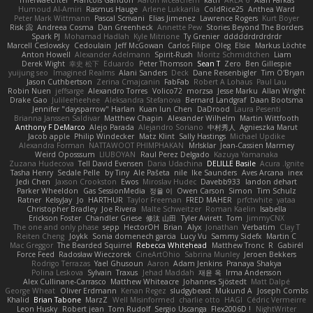
Thierwaechter
Francois Gandon
Aaron Mceachern
kath
AREA 6
Alan Farkas
Humoud Al-Amiri
Rasmus Hauge
Arlene Lukkarila
ColdRice25
Anthea Ward
Peter Mark Wittmann
Pascal Scrivani
Elias Jimenez
Lawrence Rogers
Kurt Boyer
Risk 📀
Andreea Cosma
Dan Greenheck
Annette Pew
Stories Beyond The Borders
Spark PJ
Mohamad Hadlah
Kyle Mitrione
Ty Grenier
dddddrdrdrdrdr
Marcell Ceslowsky
Cedoulain
Jeff McGowan
Carlos Filipe
Oleg
Elsie
Markus Löchte
Anton Howell
Alexander Adelmann
Spirit-Rush
Moritz Schmidtchen
Liam
Derek Wight
幸史 松下
Eduardo
Peter Thomson
Sean T
Zero
Ben Gillespie
yuijung seo
Imagined Realms
Alani Sanders
Deck
Dane Reisenbigler
Tim O'Bryan
Jason Cuthbertson
Zerina Cmajcanin
FabFab
Robert A Lohaus
Paul Lau
Robin Nuen
jeffsarge
Alexandro Torres
Volico72
morzsa
Jesse Marku
Allan Wright
Drake Gao
Julileeheehee
Aleksandra Stefanova
Bernard Landgraf
Daan Bootsma
Jennifer "daysparrow" Harlan
Kuan lun Chen
DaDrood
Laura Pesenti
Brianna Janssen Saldivar
Matthew Chapin
Alexander Wilhelm
Martin Wittfooth
Anthony F DeMarco
Alejo Parada
Alejandro Soriano
中村秀人
Agnieszka Marut
Jacob apple
Philip Windecker
Matz Klint
Sally Hastings
Michael Updike
Alexandra Forman
NATTAWOOT PHIMPHAKAN
MrIsklar
Jean-Cassien Marmey
Weird Oposssum
LIUBOYAN
Raul Perez Delgado
Kazuya Yamanaka
Zuzana Hudecova
Tell David Evensen
Daria Udachina
DELILLE Basile
Acura .Ignite
Tasha Henry
Sedale Pelle
by Tiny
Ale Pašeta
nile
Ike Saunders
Aves Arcana
inex
Jedi Chen
Jaxson Crookston
Ewos
Miroslav Hudec
Davebb933
landon dehart
Parker Wheeldon
Gas SessionMedia
정율 이
Owen Carson
Simon
Tim Schulz
Ratner
KelsyJay
Jo
HARTHUR
Taylor Freeman
FRED MAHER
prfctwhite
yataa
Christopher Bradley
Joe Rivera
Malte Schweitzer
Roman Kaelin
Isabella
Erickson Foster
Chandler Griese
修汰 山田
Tyler Avirett
Tom
JimmyCNX
The one and only phase
sepp
HectorOH
Brian
Alyx
Jonathan
Verbatim
Clay T
Reiten Cheng
Joykk
Sonia domenech garcia
Lucy Vu
Sammy Sidefx
Martin C
Mac Greggor
The Bearded Squirrel
Rebecca Whitehead
Matthew Tronc
R
Gabirél
Force Feed
Radosław Wieczorek
CineArtOhio
Sabrina Munley
Jeroen Bekkers
Rodrigo Terrazas
Yael Ghusoun
Aaron
Adam Jenkins
Pranaya Shakya
Polina Leskova
Sylvain
Traxus
Jehad Maddah
재윤 옥
Irma Andersson
Alex Cullinane-Carrasco
Matthew Whiteacre
Johannes Sjöstedt
Matt Dalpé
George Wheat
Oliver Erdmann
Kenan Regez
sludgybeast
Mukund A
Joseph Combs
Khalid
Brian Tabone
MarzZ
Well Misinformed
charlie otto
HAGI
Cédric Vermeirre
Leon Husky
Robert jean
Tom Rudolf
Sergio Uscanga
Flex2006D !
NightWriter