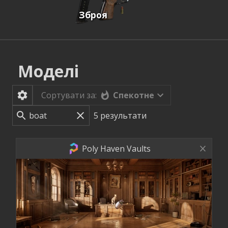
Зброя
Моделі
Спекотне
Сортувати за:
5
результати
Poly Haven Vaults