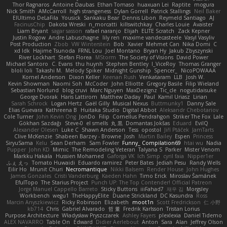
Thor Ragnaros
Antoine Daubas
Ethan Tomaso
huaxuan Lei
Raptite
mogura
Nick Smith
AMcCarroll
high strangeness
Dylan Gorrell
Patrick Stallings
Neil Baker
ElUltimo DeLaFila
Yousick
Sankaku Bear
Dennis Libon
Reymeld Santiago
AJ
FacinusChip
Dakota Wreski
n_morcatti
killswitchkay
Charles Louie
Avaister
Liam Bryant
sagar sasson
rafael naranjo
Elijah
ELITE Scratch
Zack Kepner
Justin Rogow
Andre Labuschagne
lily ren
maxime vandecasteele
Vasyl Vasyliv
Post Production
Zbob
VW Winterstein
Bob
Xavier
Mehmet Can
Nika Domi
C
xd Idk
Hajime Tsunoda
FRNL Lou
Joel Montano
Bryan Hy
Jakub Zbyszynski
River Lockhart
Stefan Florea
MStorm
The Society of Visions
David Power
Michael Santoro
C. Evans
thu huynh
Stephen Bentley
I_ViceRoy
Thomas Granger
bloli loli
Takashi M.
Melody Spiker
Midnight Gunship
Spencer_
NicoPOWAAA
Kornel Anderson
Dixon Keller
Keenan Rush
Venkataram
LLB
Josh W.
Kevin Showman
Naomi Soh
McCoder
John Elliotte
Gregory Basile
Filip Wieland
Sebastian Norlund
blog cruvi
Marc Nguyen
MaxDezignz
Tic_cle
nogutidaisuke
George Dvorak
Haris Lattirom
Matthew Daday
Paul
Kamil Uriasz
Lirian
Sarah Schrock
Logan Hertz
Gaël Gilly
Musical Nexus
Buttmunky1
Danny Sale
Elias Guevara
Kathreena B
Huitaka Studio
Digital Abbot
Aleksandr Chebotariov
Cole Turner
John Kevin Ong
JonDo
Filip
Cornellus Pendrahgon
Striker The Fox
Lale
Gökhan Sazdağı
Steve-0
el smells
丸 黒
Domantas Jokšas
Eduard
EvilQ
Alexander Olesen
Luke C
Shawn Anderson
Tess
opostol
Jiří Ptáček
JamTarts
Clive McKenzie
Shabeen Barzey - Browne
Josh
Martin Bailey
Espen
Princess
SiryuSama
Kelu
Sean Derham
Sam Fowler
Funny_ Compilation69
htai wu
Nadia
Pupper
John KD
Mimic
The Remodeling Veteran
Talyana S
Parker
Mister Venom
Markku Hakala
Hussien Mohamed
Gaforga VK
Ich Simp
cyril faia
Nipper1er
ふぇ えっ
Tomato Huwaidi
Eduardo ramirez
Peter Bates
Jediah Pesu
Randy Wells
Eilir Ho
Mrunit Churi
Necromantique
Nikki Balsem
Render House
John Hughes
James Gonzales
Cristi Vanderburg
Kaeden Hahn
Timo Erick
Miroslav Šamánek
EfulTopo
The Starius Project
Punch UP: The Top Contender! Official Patreon
Jorge Manuel Cappello Barreto
Sticky Buttons
iiiFahad7
재우 김
Morgsley
Workbench
wegu1
TheHappyElite
Duane Strickland
DC Kasundra
Ross
Marcin Anyszkiewicz
Ricky Robinson
Elizabeth
moot1n
Scott Fredrickson
仁 小野
kb714
Chris
Gabriel Alvarado
哲 董
Fredrik Karlsson
Tristan Lorius
Purpose Architecture
Władysław Pryszczarek
Ashley Fayers
plexlexia
Daniel Tidemo
ALEX NAVARRO
Table On
Edward
Didier Aerlebout
Anton
Sara
Alan
Jeffrey Olson