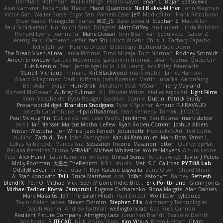
Bernhard Hoffmann
Will Hattingh
Perard-Gayot
Bryan C
Bojan Spasojevic
Alan Camerer
Toby Yoda
Thater
Hazel Quantock
Neil Blakey-Milner
John Wagman
Victor Gan
Walter Bosse
Edgar San
Pamela Case
Jeff
Modicolitor
Frank Riccobono
Shaw Kaake
Panagiotis Tourlas
果冻_JS
Dave Liewald
Stephan S
Matt Allen
Paul Schicketanz
Norimichi Sano
DGagster
Matt Griffey
Ian Hubert
Linda Robbins
Richard Lyons
Joanne Tai
Mahe Dewan
Finn Bear
Ivan Sepulveda
Gabor Z
Jeremy Park
Cameron Keffer
Yan Shi
Ulrich Woehr
Chris Li
Zachary Capalbo
Kelly Johnson
Hannes Dreyer
Elektrospy
Buttered Side Down
The Dread Vixen Alinsa
Laura Kimmel
Timo Muraja
Tom Norman
Rodney Schmidt
Arioch Snowpaw
Catface Meowmers
gardeninn thomas
Istvan Kozma
QuesoGr7
Luis Naranjo
Sean
jamie ngai to lo
Lök Leung
Jack Foley
fxtentacle
Marielli Vichique
Primaris
Kirt Blackwood
mark wrabel
James Harrison
Alvaro Villagomez
Mark Hoffman
Josh Roenker
Martin Lukačka
AaronFung
Ben-Adam Berger
Hun73rdk
Abraham Mast
YYSSun
Thierry Mayrand
Richard McGowan
Aubrey Pullman
R.J. Rhodes Writes
Atelier Argos Art
Light Films
Rémi Verschelde
Ryan Reisiger
SizeKivit
Stymie
Dustin
Patrick Brady
ProtanopicMidget
Brandon Snodgrass
Tyler K Spicher
Arnaud PUIRAVAUD
Joseph Catrambone
HippoThalamus
Sean Kennedy
Tomek LECOCQ
Paul Mcloughlin
DaLivelyGhost
Lose Pacific
Jimikimo
Ben Bosma
mark stalzer
Jack J
Ian Neisser
Marcus Morba
LePew
Ryan Roden-Corrent
Joshua Albers
Kristen Westphal
Jon White
Jack Fenech
Jotunkottr
Hexdrake's Art
Ted Curtis
nullinc
Zach du Toit
John Partington
Kazuki Kamimura
Mark Boss
Yaron L.
Lukas Kalbertodt
Marcos Vaz
Sébastien Tricoire
Masanori Tottori
QuirkyTopHat
ReJ aka Renaldas Zioma
VFRAME
Michael Whiteside
Wolfer Moyens
Arturo Leone
Pete
Alex Harvill
Lauri Kananen
wheany
Unreal Sensei
tchaikovsky2
Taylor J Peters
Molly Footman
大重生-TheRebirth
RSH__studio
Mat
S C
Cailrdar
PYTHA Lab
OddlyBigBear
binotti lucia
IT Roy
Karabo Legwaila
Zane Olson
Chord Shore
A. Stan Konowitz
Talii
Bruce Matthews
Aria
3dfan
Xatonym
Barney
Sethesh
blendFX
Petr O
Michael Vick
Seth // Gone Indie, Bro...
Eric Pontbriand
Glenn Jones
Michael Tedder
Krystal Camprubi
Eugene Ovcharenko
Fiona Margrie
Alan Daniels
Mark Mazaitis
Jeff
The Sarah Hirsch
Paul Dolzall
Wolf Daw
kyleboze
Taylor Galen Kadee
Steven Ekholm
Stephen Ellis
Aximmetry Technologies
Sarah Wiener
Andrew Faithfull
wellingtoncrab
Ada Rose Cannon
Resilient Picture Company
Almighty Laxz
Jonathan Brandt
Szabolcs Dombi
Jose Nario
ELITECAD
Nick Storey
Ryan
Kim Vitkus
Bryan Halcott
Glyph