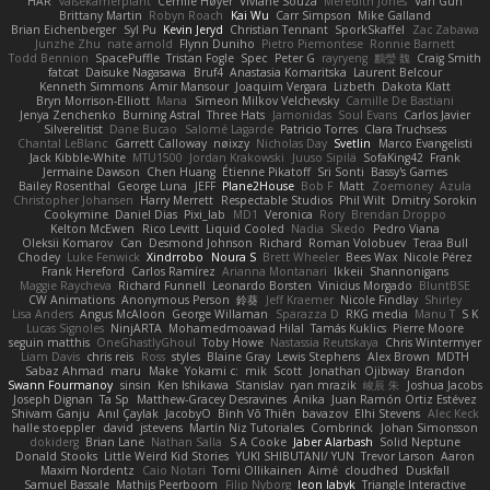
HAR
valsekamerplant
Cemile Høyer
Viviane Souza
Meredith Jones
Van Gun
Brittany Martin
Robyn Roach
Kai Wu
Carr Simpson
Mike Galland
Brian Eichenberger
Syl Pu
Kevin Jeryd
Christian Tennant
SporkSkaffel
Zac Zabawa
Junzhe Zhu
nate arnold
Flynn Duniho
Pietro Piemontese
Ronnie Barnett
Todd Bennion
SpacePuffle
Tristan Fogle
Spec
Peter G
rayryeng
鸝瑩 魏
Craig Smith
fatcat
Daisuke Nagasawa
Bruf4
Anastasia Komaritska
Laurent Belcour
Kenneth Simmons
Amir Mansour
Joaquim Vergara
Lizbeth
Dakota Klatt
Bryn Morrison-Elliott
Mana
Simeon Milkov Velchevsky
Camille De Bastiani
Jenya Zenchenko
Burning Astral
Three Hats
Jamonidas
Soul Evans
Carlos Javier
Silverelitist
Dane Bucao
Salomé Lagarde
Patricio Torres
Clara Truchsess
Chantal LeBlanc
Garrett Calloway
nøixzy
Nicholas Day
Svetlin
Marco Evangelisti
Jack Kibble-White
MTU1500
Jordan Krakowski
Juuso Sipilä
SofaKing42
Frank
Jermaine Dawson
Chen Huang
Étienne Pikatoff
Sri Sonti
Bassy's Games
Bailey Rosenthal
George Luna
JEFF
Plane2House
Bob F
Matt
Zoemoney
Azula
Christopher Johansen
Harry Merrett
Respectable Studios
Phil Wilt
Dmitry Sorokin
Cookymine
Daniel Dias
Pixi_lab
MD1
Veronica
Rory
Brendan Droppo
Kelton McEwen
Rico Levitt
Liquid Cooled
Nadia
Skedo
Pedro Viana
Oleksii Komarov
Can
Desmond Johnson
Richard
Roman Volobuev
Teraa Bull
Chodey
Luke Fenwick
Xindrrobo
Noura S
Brett Wheeler
Bees Wax
Nicole Pérez
Frank Hereford
Carlos Ramírez
Arianna Montanari
Ikkeii
Shannonigans
Maggie Raycheva
Richard Funnell
Leonardo Borsten
Vinicius Morgado
BluntBSE
CW Animations
Anonymous Person
鈴葵
Jeff Kraemer
Nicole Findlay
Shirley
Lisa Anders
Angus McAloon
George Willaman
Sparazza D
RKG media
Manu T
S K
Lucas Signoles
NinjARTA
Mohamedmoawad Hilal
Tamás Kuklics
Pierre Moore
seguin matthis
OneGhastlyGhoul
Toby Howe
Nastassia Reutskaya
Chris Wintermyer
Liam Davis
chris reis
Ross
styles
Blaine Gray
Lewis Stephens
Alex Brown
MDTH
Sabaz Ahmad
maru
Make
Yokami c:
mik
Scott
Jonathan Ojibway
Brandon
Swann Fourmanoy
sinsin
Ken Ishikawa
Stanislav
ryan mrazik
峻辰 朱
Joshua Jacobs
Joseph Dignan
Ta Sp
Matthew-Gracey Desravines
Anika
Juan Ramón Ortiz Estévez
Shivam Ganju
Anıl Çaylak
JacobyO
Bình Võ Thiên
bavazov
Elhi Stevens
Alec Keck
halle stoeppler
david
jstevens
Martín Niz Tutoriales
Combrinck
Johan Simonsson
dokiderg
Brian Lane
Nathan Salla
S A Cooke
Jaber Alarbash
Solid Neptune
Donald Stooks
Little Weird Kid Stories
YUKI SHIBUTANI/ YUN
Trevor Larson
Aaron
Maxim Nordentz
Caio Notari
Tomi Ollikainen
Aimé
cloudhed
Duskfall
Samuel Bassale
Mathijs Peerboom
Filip Nyborg
leon labyk
Triangle Interactive