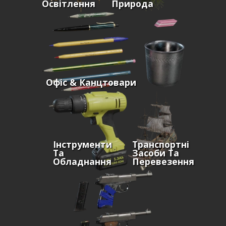
Освітлення
Природа
Офіс & Канцтовари
Інструменти
Транспортні
Та
Засоби Та
Обладнання
Перевезення