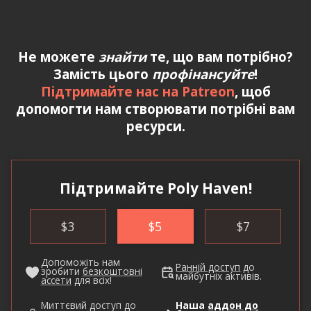
Не можете
знайти
те, що вам потрібно?
Замість цього
профінансуйте
!
Підтримайте нас на Patreon
, щоб
допомогти нам створювати потрібні вам
ресурси.
Підтримайте Poly Haven!
$
3
$
5
$
7
Допоможіть нам
Ранній доступ
до
зробити
безкоштовні
майбутніх активів.
ассети
для всіх!
Миттєвий доступ до
Наша
аддон до