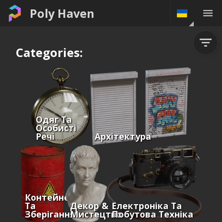
Poly Haven
Categories:
Одяг Та
Особисті
Речі
Архітектура
Контейнери
Та
Декор &
Електроніка Та
Зберігання
Мистецтво
Побутова Техніка