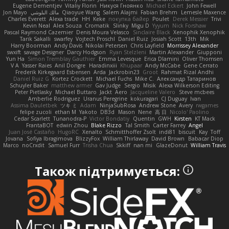
Eugene Dementjev
Vitaliy Florin
Никуся Гноянко
Michael Eckert
John Fewell
Jon Mayo
مالك البلوشي
Qiaoyue Wang
Salem Alajmi
Fabian Brehm
Lemesle Maxence
Charles Everett
Alexa trade
HH
Keke
покупка байер
Poulet
Derek Messier
Trivi
Kevin Neal
Alex Souza
Cromatik
Slinky
Migu D
Yyyum
Nick Forshaw
Pascal Raymond Cazemier
Denis Moura Velasco
Sinclaire Black
Xenophik Xenophik
Tarik Sakalli
swarfey
Vojtech Proschl
Daniel Ruiz
Josiah Scott
13th
Mik
Harry Boorman
Andy Davis
Nikolai Petersen
Chris Layfield
Morrissey Alexander
swxift
savage Designer
Darcy Hodgson
Ryan Stelzleni
Martin Alexander
Giupponi
Yun Ha
Simon Tremblay Gauthier
Emma Levesque
Erica Dlamini
Oliver Thomsen
V A
Yasser Raies
Anil Dongre
Haradinxiii
Khupaar
Andy McCabe
Gene Cerrato
Frederik Kirkegaard Esbensen
Arda
Jackrobin23
Groot
Rahmat Rizal Andhi
Daniel Ruiz G
Kortez Crockett
Michael Fuchs
Mike C.
Александр Татаринов
Schuyler Baker
matthew armer
Gav Judge
Sergio
Misik
Alexa Wilkerson Editing
Peter Pietlasky
Michael Buttaro
Jackt
Aero
Jacqueline Valero
Steve mcbees
Amberlie Rodriguez
Uranus Peregrine
kokuragari
CJ Duguay
Ivan
Assima Dauletbek
ツキ ミ
Adam
NinjaSubRosa
Andrew Stone
Avery
rwgames
felipe zucoli
ethan M
Yakoto
DB3d
Mason
Nene
高 日
Nicolo' Paolino
Cedar Scarlett
Tunanodra-P
Victor Bondatiy
Quentin
GWH
Kirsten
KT Mack
FrantaBOT
edwin Zhou
Blake Rizzo
Tal Smith
Carter Farrey
Angel
Juan José Castaño
HugoRC
Xenalto
Schmitthoffer Zsolt
indi81
biscuit
Kay
Toff
Jovana
Sofiya Ibragimova
BlizzyFox
William Thirlaway
David Brown
Babacar Diop
Marco
noCrxdit
Samuel Furr
Trisha Chua
Skkiff
nan mi
GlazeDonut
William Travis
Також підтримується: