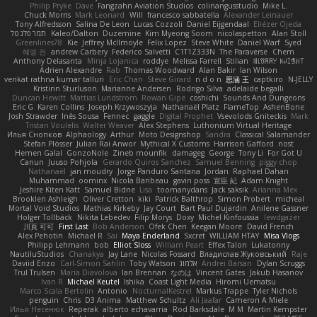
Philip Pryke
Dave
Fangzahn Aviation Studios
colinangusstudio
Mike L.
Chuck Morris
Mark Leonard
Will
francesco sabbatella
Alexander Leinauer
Tony Alfredsson
Salina De Leon
Lucas Cozzoli
Daniel Eijgendaal
Eliézer Ojeda
תמר פלג טל
Kaleo/Dalton
Duzemine
Kim Myeong Soom
nicolaspetton
Alan Stoll
Greenlines78
Kie
Jeffrey McIlmoyle
Felix Lopez
Steve White
Daniel Warf
Syed
혜영 전
andrew Carbery
Federico Salvetti
C1T1Z333N
The Paraverse
Chem
Anthony Delasanta
Minja Lojanica
roddye
Melissa Farrell
Stilian
ꌃ꒒ꀎꋪꋪꌩ ꀘꈤꀤꁅꃅ꓄
Adrien Alexandre
Rab
Thomas Woodward
Alan Bakir
Ian Wilson
venkat rathna kumar talluri
Eric Chan
Steve Girard
n d o n
思涵 王
captkiro
N-JELLY
Kristinn Sturluson
Marianne Andersen
Rodrigo Silva
adelaide begalli
Duncan Hewitt
Mattias Lundstrom
Rowan Gipe
coshichi
Sounds And Dungeons
Eric G
Karen Collins
Joseph Krzywoszyja
Nathanaël Platz
FlameTop
AshenBone
Josh Strawder
Inês Sousa
Fennec
gaggle
Digital Prophet
Vsevolods Gniteckis
Mark
Tristan Voulelis
Walter Weaver
Alex Stephens
Luthonium Virtual Heritage
Илья Снопков
Alphaology
Arthur
Moto Designshop
Sandra
Classical Salamander
Stefan Plösser
Julian Rai Anwor
Mythical X Customs
Harrison Gafford
nost
Hemen Galal
GonzoNole
Zineb mounfik
damageg
George
Tony Li
For Got U
Canun
Juuso Pohjola
Gerardo Quiros Sanchez
Samuel Benning
piggy chop
Nathanaël
jan moudry
Jorge Panduro Santana
Jordan
Raphael Dahan
Muhammad
oominx
Nicola Baribeau
gavin poss
宣臣 紀
Adam Knight
Jeshire Kiten Katt
Samuel Bidne
Lisa
toomanydans
Jack saksik
Arianna Mex
Brooklen Ashleigh
Oliver Cretton
kiki
Patrick Balthrop
Simon Probert
micheal
Mortal Void Studios
Mathias Kirkeby
Jay Court
Bart Paul Dujardin
Anilene Gassner
Holger Tollbäck
Nikita Lebedev
Filip Morys
Doxy
Michel Kinfoussia
lewdgazer
川頁 可可
First Last
Bob Anderson
Ofek Chen
Keegan Moore
David French
Alex Pehotin
Michael R
Sai
Maya Enderland
Sxcret
WILLIAM HTAY
Misa Vlogs
Philipp Lehmann
bob
Elliot Sloss
William Peart
Effex Talon
Lukatonny
NautiluStudios
Chanakya
Jay Lane
Nicolas Fossard
Владислав Жуковський
Raje
Daviid Enzo
Carl-Simon Sahlin
Toby Watson
אלמוג
Andrei Barsan
Dylan Scruggs
Trul Trulsen
Maria Diavolova
Ian Brennan
なのは
Vincent Gates
Jakub Hasanov
Ivan R
Michael Keutel
Ishika
Coast Light Media
Hiromi Uematsu
Marco Scala Bertolin
Antonio
NocturnalKestrel
Markus Trappe
Tyler Nichols
penguin
Chris
D3 Anima
Matthew Schultz
Ali Jaafar
Cameron A Miele
Илья Несенюк
Reperak
alberto echavarria
Rod Barksdale
M M
Martin Kempster