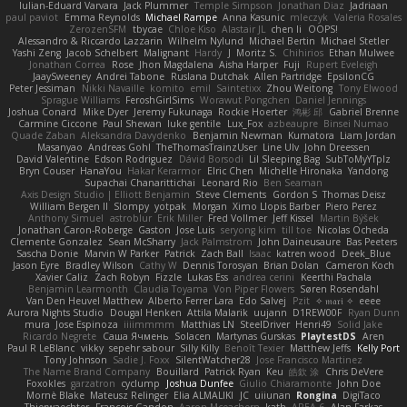
Iulian-Eduard Varvara
Jack Plummer
Temple Simpson
Jonathan Diaz
Jadriaan
paul paviot
Emma Reynolds
Michael Rampe
Anna Kasunic
mleczyk
Valeria Rosales
ZerozenSFM
tbycae
Chloe Kiso
Alastair JL
chen li
OOPS!
Alessandro & Riccardo Lazzarin
Wilhelm Nylund
Michael Bertin
Michael Stetler
Yashi Zeng
Jacob Schelbert
Malignant
Hardy
J
Moritz S.
Chihirios
Ethan Mulwee
Jonathan Correa
Rose
Jhon Magdalena
Aisha Harper
Fuji
Rupert Eveleigh
JaaySweeney
Andrei Tabone
Ruslana Dutchak
Allen Partridge
EpsilonCG
Peter Jessiman
Nikki Navaille
komito
emil
Saintetixx
Zhou Weitong
Tony Elwood
Sprague Williams
FeroshGirlSims
Worawut Pongchen
Daniel Jennings
Joshua Conard
Mike Dyer
Jeremy Fukunaga
Rockie Hoerter
鸿彬 邱
Gabriel Brenne
Carmine Ciccone
Paul Shewan
luke gentile
Lux_Fox
azbeaupre
Binsei Numao
Quade Zaban
Aleksandra Davydenko
Benjamin Newman
Kumatora
Liam Jordan
Masanyao
Andreas Gohl
TheThomasTrainzUser
Line Ulv
John Dreessen
David Valentine
Edson Rodriguez
Dávid Borsodi
Lil Sleeping Bag
SubToMyYTplz
Bryn Couser
HanaYou
Hakar Kerarmor
Elric Chen
Michelle Hironaka
Yandong
Supachai Chanarittichai
Leonard Rio
Ben Seaman
Axis Design Studio | Elliott Benjamin
Steve Clements
Gordon S
Thomas Deisz
William Bergen II
Slompy
yotpak
Morgan
Ximo Llopis Barber
Piero Perez
Anthony Simuel
astroblur
Erik Miller
Fred Vollmer
Jeff Kissel
Martin Býšek
Jonathan Caron-Roberge
Gaston
Jose Luis
seryong kim
till toe
Nicolas Ocheda
Clemente Gonzalez
Sean McSharry
Jack Palmstrom
John Daineusaure
Bas Peeters
Sascha Donie
Marvin W Parker
Patrick
Zach Ball
Isaac
katren wood
Deek_Blue
Jason Eyre
Bradley Wilson
Cathy W
Dennis Torosyan
Brian Dolan
Cameron Koch
Xavier Caliz
Zach Robyn
Fizzle
Lukas Ess
andrea cerini
Keerthi Pachala
Benjamin Learmonth
Claudia Toyama
Von Piper Flowers
Søren Rosendahl
Van Den Heuvel Matthew
Alberto Ferrer Lara
Edo Salvej
Pzit
✧ 𝔪𝔞𝔯𝔦 ✧
eeee
Aurora Nights Studio
Dougal Henken
Attila Malarik
uujann
D1REW00F
Ryan Dunn
mura
Jose Espinoza
iiiimmmm
Matthias LN
SteelDriver
Henri49
Solid Jake
Ricardo Negrete
Саша Ячмень
Solacen
Martynas Gurskas
PlaytestDS
Aren
Paul R LeBlanc
vikky
sepehr sabour
Silly Killy
Benoît Texier
Matthew Jeffs
Kelly Port
Tony Johnson
Sadie J. Foxx
SilentWatcher28
Jose Francisco Martinez
The Name Brand Company
Bouillard
Patrick Ryan
Keu
皓欽 涂
Chris DeVere
Foxokles
garzatron
cyclump
Joshua Dunfee
Giulio Chiaramonte
John Doe
Mornè Blake
Mateusz Relinger
Elia ALMALIKI
JC
uiiunan
Rongina
DigiTaco