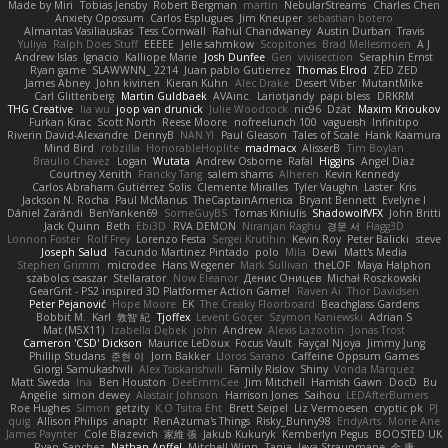
Made by Miri
Tobias Jensby
Robert Bergman
martin
NebularStreams
Charles Chen
Anxiety Opossum
Carlos Esplugues
Jim Kneuper
sebastian botero
Almantas Vasiliauskas
Tess Cornwall
Rahul Chandwaney
Austin Durban
Travis
Yuliya
Ralph Does Stuff
EEEEE
Jelle sahmkow
Scopitones
Brad Mellesmoen
A J
Andrew Islas
Ignacio
Kalliope Marie
Josh Dunfee
Gen
viviisection
Seraphin Ernst
Ryan game
SLAWWNN_ 2214
Juan pablo Gutierrez
Thomas Elrod
ZED ZED
James Abney
John kivinen
Kieran Kuhn
Alec Drake
Desert Viber
MutantMike
Carl Glittenberg
Martin Guldbaek
AVAinc.
Lariotjandy
papi bless
DRKRM
THG Creative
lia wu
joop van drunick
Julie Woodcock
nic96
Dzät
Maxim Krioukov
Furkan Kirac
Scott North
Reese Moore
nofreelunch 100
vagueish
Infinitipo
Riverin David-Alexandre
DennyB
NAN YI
Paul Gleason
Tales of Scale
Hank Kaamura
Mind Bird
robzilla
HonorableHoplite
madmacx
AlisserB
Tim Boylan
Braulio Chavez
Logan
Wutata
Andrew Osborne
Rafal
Higgins
Angel Diaz
Courtney Xenith
Francky Tang
salem shams
Alheren
Kevin Kennedy
Carlos Abraham Gutiérrez Solis
Clemente Miralles
Tyler Vaughn
Laster
Kris
Jackson N. Rocha
Paul McManus
TheCaptainAmerica
Bryant Bennett
Evelyne I
Dániel Zarándi
BenYanken69
SomeGuyBS
Tomas Kiniulis
ShadowolfVFX
John Britti
Jack Quinn
Beth
Ebi3D
RVA DEMON
Niranjan Raghu
경문 서
Flagg3D
Lonnon Foster
Rolf Frey
Lorenzo Festa
Sergei Krutihin
Kevin Roy
Peter Balicki
steve
Joseph Salud
Facundo Martinez Pintado
polo
Mila
Dewi
Matt's Media
Stephen Grimm
microdee
Hans Wegener
Mark Sullivan
theLOF
Maya Halphon
szabolcs csaszar
Stellarator
Now Eleanor
Денис Оницев
Michał Roszkowski
GearGrit - PS2 inspired 3D Platformer Action Game!
Raven Ai
Thor Davidsen
Peter Pejanović
Hope Moore
EK
The Creaky Floorboard
Beachglass Gardens
Bobbit M.
Karl
敦智 紀
Tjoffex
Levent Göçer
Szymon Kaniewski
Adrian S
Mat (M5X11)
Izabella Dębek
john
Andrew
Alexis Lazootin
Jonas Trost
Cameron 'CSD' Dickson
Maurice LeDoux
Focus Vault
Fayçal Njoya
Jimmy Jung
Phillip Studans
준현 이
Jorn Bakker
Lloros Sarano
Caffeine Oppsum Games
Giorgi Samukashvili
Alex Tsiskarishvili
Family Rislov
Shiny
Vonda Marquez
Matt Sweda
Ina
Ben Houston
DeeEmmCee
Jim Mitchell
Hamish Gawn
DocD
Bu
Angelie
simon dewey
Alastair Johnson
Harrison Jones
Saihou
LEDAfterBurners
Roe Hughes
Simon
getzity
K.O Tsitra Eht
Brett Seipel
Liz Vermoesen
cryptic pk
PJ
quig
Allison Philips
anaptr
RenAzuma's Things
Risky_Bunny98
EndyArts
Mone Ane
James Paynter
Cole Blazevich
家維 張
Jakub Kukuryk
Kemberlyn Pegus
BOOSTED UK
Ryan Sanchez
Nathan Apffel
Mitchell Winn
Tania
Ieva Straupmane
金 康