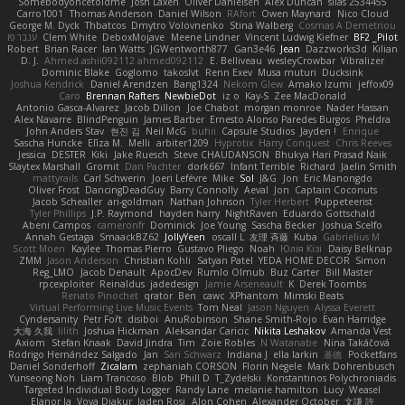
Somebodyoncetoldme
Josh Laxen
Oliver Danielsen
Alex Duncan
silas 2534455
Carro1001
Thomas Anderson
Daniel Wilson
RAfort
Owen Maynard
Nico Cloud
George M. Dyck
Thbatcos
Dmytro Volovnenko
Stina Walberg
Cosmas A Demetriou
ענבר פז
Clem White
DeboxMojave
Meene Lindner
Vincent Ludwig Kiefner
BF2 _Pilot
Robert
Brian Racer
Ian Watts
JGWentworth877
Gan3e46
Jean
Dazzworks3d
Kilian
D. J.
Ahmed.ashii092112 ahmed092112
E. Belliveau
wesleyCrowbar
Vibralizer
Dominic Blake
Goglomo
takoslvt
Renn Exev
Musa muturi
Ducksink
Joshua Kendrick
Daniel Arendzen
Bang1324
Nekom Glew
Amako Izumi
jeffox09
Caro
Brennan Rafters
NewbieDot
iz o
Kay-S
Zee MacDonald
Antonio Gasca-Alvarez
Jacob Dillon
Joe Chabot
morgan monroe
Nader Hassan
Alex Navarre
BlindPenguin
James Barber
Ernesto Alonso Paredes Burgos
Pheldra
John Anders Stav
현진 김
Neil McG
buhii
Capsule Studios
Jayden !
Enrique
Sascha Huncke
Elīza M.
Melli
arbiter1209
Hyprotix
Harry Conquest
Chris Reeves
Jessica
DESTER
Kiki
Jake Ruesch
Steve CHAUDANSON
Bhukya Hari Prasad Naik
Slaytex Marshall
Gromit
Dan Pachter
dork667
Infant Terrible
Richard
Jaelin Smith
mattyrails
Carl Schwerin
Joeri Lefévre
Mike
Sol
J&G
Jon
Eric Manongdo
Oliver Frost
DancingDeadGuy
Barry Connolly
Aeval
Jon
Captain Coconuts
Jacob Schealler
ari-goldman
Nathan Johnson
Tyler Herbert
Puppeteerist
Tyler Phillips
J.P. Raymond
hayden harry
NightRaven
Eduardo Gottschald
Abeni Campos
cameronfr
Dominick
Joe Young
Sascha Becker
Joshua Scelfo
Annah Gestaga
SmaackBZ62
JollyYeen
oscall L
友理 斉藤
Kuba
Gabrielius M
Scott Moen
Kaylee
Thomas Pierro
Gustavo Pliego
Noah
Юлія Кізі
Daisy Belknap
ZMM
Jason Anderson
Christian Kohli
Satyan Patel
YEDA HOME DECOR
Simon
Reg_LMO
Jacob Denault
ApocDev
Rumlo Olmub
Buz Carter
Bill Master
rpcexploiter
Reinaldus
jadedesign
Jamie Arseneault
K
Derek Toombs
Renato Pinochet
qrator
Ben
cawc
XPhantom
Mimski Beats
Virtual Performing Live Music Events
Tom Neal
Jason Nguyen
Alyssa Everett
Cyndersanity
Petr Fořt
disiboi
AnuRobinson
Shane Smith-Rojo
Evan Harridge
大海 久我
lilith
Joshua Hickman
Aleksandar Caricic
Nikita Leshakov
Amanda Vest
Axiom
Stefan Knaak
David Jindra
Tim
Zoie Robles
N Watanabe
Nina Takáčová
Rodrigo Hernández Salgado
Jan
Sari Schwarz
Indiana J
ella larkin
基德
Pocketfans
Daniel Sonderhoff
Zicalam
zephaniah CORSON
Florin Negele
Mark Dohrenbusch
Yunseong Noh
Liam Trancoso
Blob
Phill D
T_Zydelski
Konstantinos Polychroniadis
Targeted Individual Body Logger
Randy Lane
melanie hamilton
Lucy
Weasel
Elanor la
Vova Diakur
Jaden Rosi
Alon Cohen
Alexander October
文謙 許