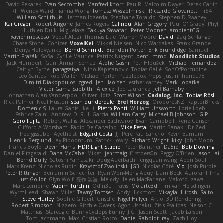
David Pekarek
Evan Seccombe
Manfred Knorr
PaulR
Malcolm Dwyer
Derek Carlin
RF
Wendy Ward
Fianna Wong
Tomasz Wyszolmirski
Riccardo Giovanetti
fr54
William Schilthuis
Herman Idzerda
Stephane Toraldo
Stephen D Swaney
Kai Gregor
Robert Angone
James Rogers
Calinou
Alan Gregory
Paul O' Grady
Phyl
Luthien Dulk
Miguelaxa
Takuya Sawatari
Peter Moonen
ambientCG
xavier moscoso
Vedat Afuzi
Thomas Lisle
Warren Moore
David
Zaq Schlanger
Chase Stone
Conicer
VoxelKei
Mikkel Nielsen
Nico Wardakas
Frank Grande
Denys Holovyanko
Bernd Schmidt
Brendon Porter
Erik Brundidge
Samuel
Martin Pražák
Sofia
Cyrille Maurice
Patrick Nugent
penti_mmd
Mondlicht Studios
Jack Humbert
Gun
Arman Sernaz
Atdhe Gashi
Petr Hloušek
Michael Fernandez
Caitlyn Byrne
paragsatyal
Nino Kapetanovic
Tobias Gallé
SonOfPorcupine
Leo Santos
Rob Waller
Michael Porter
Puzzlebox Props
Justin
honda78
Dimitri Diakopoulos
zgred
Jen Hao Yeh
esther carney
Mark Lopatka
Victor Gama Sabbithi
Alexlee
Jed Laurance
Jeff Barnaby
Johnathan Alan Vanderpool
Oliver Hotz
Scott Wilson
Cadalog, Inc.
Tobias Rösli
Rick Palmer
Neal Huston
sean dunderdale
Erel Herzog
OroborosNZ
RaptorBricks
Domenic S
Laura Ganis
Ike Li
Pietro Ponti
William Unsworth
Lorie Loeb
Fabrice Zaini
Andrew_D
R.H. García
William Carey
Michael B Johnson
G.P
Goro Fujita
Robert Wallis
Alexander Bachvarov
Evan Campbell
Rene Gansen
Clifford A Worsham
Fábio De Carvalho
Mike Festa
Martin Banak - Dr Zed
fred gissubel
Ayetheist
Edgard Costa
JJ
Pere Pau Sancho
Kevin Barnum
Henrik Berglund
Jay Piboontum
Patrick Lowry
Richard Wright
kiky
John Moon
Francis Boyle
Devin Harris
HDR Light Studio
Peter Baintner
Da5id
Bob Dowling
Daniel Fitzgerald
Dana McCabe
Miket
jehrmaig
f1rstpers0n
Peggy O'Brien
Jason Lai
Bernd Dully
Satoshi Yamasaki
Doug Auerbach
fengquan wang
Aeon Soul
Mark Krenz
Nicholas Rubin
Krzysztof Zwolinski
JG3
Nicolas Côté
V-o
Josh Purple
Peter Rittinger
Benjamin Schechter
Ryan Won-Meng Apuy
Liam Beck
AuroranFilms
Just Gollor
Glyn Wolf
亮作 淡波
Melody Helen MacFarlane
Makoto Izawa
Marc Lemoine
Vadim Turchin
Odin3D
Travis
Moiarte3d
Tim van Helsdingen
WyrmHead
Shawn Miller
Tawny Tomsen
Andy Hickmott
Mikayla
Hiroshi Saito
Steve Hurley
Sophie Gilbert
Grische
Nigel Hillyer
Art of 3D Rendering
Robert Simpson
Nizzero
Ritchie Owens
Agon Ushaku
Zisis Psalidas
Nelson C
Matthias
Stareagle
BunnyCyclops Bunny
J.C.
Jason Scott
Jacob Larson
Tom Jachmann
Max
Cristian Rocco
Daniel Raboldt
ray
Zach Hoy