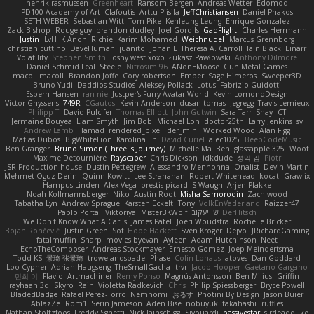
henrik rasmussen
Greenheart
Ransom Bergen
Andreas Wetter
Edomod
PD100 Academy of Art
Clafoutis
Arttu Piisila
JeffChristiansen
Daniel Phakos
SETH WEBER
Sebastian Witt
Tom Pike
Kenleung Leung
Enrique Gonzalez
Zack Bishop
Rouge guy
brandon dudley
Joel Gordils
GadFlight
Charles Herrmann
Justin
LvH
K Anon
Richie
Karim Mohamed
Weichnudel
Marcus Grennborg
christian cuttino
DaveHuman
juanito
Johan L
Theresa A. Carroll
Iain Black
Einarr
Volatility
Stephen Smith
joshy west xoxo
Łukasz Pawłowski
Anthony Dilmore
Daniel Schmid Leal
Steele
Nitrosimi96
ANonEMoose
Gun Metal Games
macoll macoll
Brandon Joffe
Cory robertson
Ember
Sage Himeros
Sweeper3D
Bruno Yudi
Daddios Studios
Aleksey Pollack
Lotus
Fabrizio Guidotti
Esbern Hansen
ran nie
Justper's Furry Avatar World
Kevin LomondDesign
Victor Ghyssens
749R
CGautos
Kevin Anderson
dusan tomas
Jegregg
Travis Lemieux
Philipp T
David Pulcifer
Thomas Elliott
John Gutwin
Sara Tarr
Shay
CT
Jermaine Bouyea
Liam Smyth
Jim Bob
Michael Loh
doctor25th
Larry Jenkins
sv
Andrew Lamb
Hamad
rendered_pixel
der_mihi
Worked Wood
Alan Figg
Matias Dubos
BigWhiteLion
Karolina En
David Curiel
alec1025
BeepCodeMusic
Ben Granger
Bruno Simon (Three.js Journey)
Michelle Ma
Ben
glassapple 325
Woof
Maxime Detournière
Rayscaper
Chris Dickson
idkdude
성익 김
Piotr
JSR Production house
Dustin Pettegrew
Alessandro Mennonna
Onalist
Devin Martin
Mehmet Oguz Derin
Quinn Kowitt
Lee Stranahan
Robert Whitehead
kocat
Grawlix
Hampus Linden
Alex Vega
orestis picard
S Waugh
Arjen Plakke
Noah Kollmannsberger
Niko
Austin Root
Misha Samorodin
Zach wood
Tabatha Lyn
Andrew Sprague
Karsten Eckelt
Tony
VolkEnVaderland
Raizzer47
Pablo Portal
Viktoriya
MisterBKWolf
שי יעקוב
DerHitsch
We Don't Know What A Car Is
James Patel
Joeri Woudstra
Rochelle Bricker
Bojan Rončević
Justin Green
Sof
Hope Hackett
Sven Kröger
Dejvo
JRichardGaming
fatalmuffin
Sharp
movies byevan
Ayleen
Adam Hutchinson
Neet
EchoTheComposer
Andreas Stockmayer
Ernesto Gomez
Joep Meindertsma
Todd KS
景琦 张景琦
trowelandspade
Phase
Colin Lohaus
atoves
Dan Goddard
Loo Cypher
Adrian Haugseng
TheSmallGacha
trvr
Jacob Hooper
Gaetano Gargano
민희 이
Flavio
Artmachiner
Remy Ponso
Magnús Antonsson
Ben Milius
Griffin
rayhaan.3d
Skyro
Rain
Violetta Radkevich
Chris
Philip Spiessberger
Bryce Powell
BladedBadge
Rafael Perez-Torro
Nemnomi
おるす
Photini By Design
Jason Buier
AblazZe
Rom1
Serin Jameson
Aden Bise
nobuyuki takahashi
ruffles
Nathan Stoltzfoos
Freddy Sghetti
Nick Jainschigg
Siyouardi
passivestar
sirdeadduke