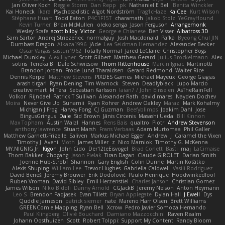
Jan Oliver Koch
Reggie Storm
Dan Repp
pk
Nathaniel E Bell
Benita Winckler
Kai Honeck
Íkara
Psychosadistic
Algot Nordström
Trag1cHaze
KaiCee
Kurt Wilson
Stéphane Huart
Todd Eaton
P4C1F15T
charamath
Jakob Stolz
YeGrayHound
Kevin Turner
Brian McMullen
oleko senga
Jason Ferguson
Arrangemonk
Wesley Scafe
scott bilby
Victor
George e Chianese
Ben Visser
Albatross 3D
Sam Sartor
Andrej Striezenec
normalguy
Josh Macdonald
Pafka
Byeong Chul JIN
Dumbass Dragon
Alkaza1996
jAde
Lea Seidman Hernandez
Alexander Becker
Oscar Vargas
sastun1962
Totally Normal
Jared LeClaire
Christopher Bogs
Michael Dunkley
Alex Hyner
Scott Gilbert
Matthew Gerard
Julius Brockelmann
Alex
sotiris
Teneka B.
Dale Schwiesow
Thom Rittenhouse
Marcin Ignac
Martinotti
Brandon Jordan
Frode Lund Tharaldsen
Gerard Redmond
Walter Rice
Dennis Korpel
Matthew Stevens
PIXDES Games
Michael Mayeux
George Giagias
arash tirgari
Ryan Dening
Tim Warnock
Steven
Deadlyblack
Lupo Marcio
creative mart
M Tera
Sebastian Karlsson
Iaian7 / John Einselen
AsTheRainFell
Volkor
Rijndael
Patrick T Sullivan
Alexander Rath
david mares
Nayden Dochev
Moira
Never Give Up
Sunamii
Ryan Rohrer
Andrew Oakley
Maraz
Mark Kohalmy
Michigan J Frog
Harvey Fong
CJ Guzman
Beefyblimps
Joakim Dahl
Jose
BingusGringus
Dale
Sid Brown
Jānis Circenis
Masashi Ueda
Bill Kinnon
Max Topham
Austin Walzl
Hannes
Rens Bais
qualtro
Piotr
Andrew Stevenson
anthony lawrence
Stuart Marsh
Frans Verbaas
Adam Murtomaa
Phil Galler
Matthew Garnett-Frizelle
Saliven
Markus Michael Egger
Andrew
J
Caramel the Vixen
Timothy J. Aveni
Moth
James Miller
z
Nico Marniok
Timothy G. McKenna
MY.NIGNIG Jr.
Kigon
John Cido
Der12teEisvogel
Brad Corlett
Basti
maj
LaCimaise
Thom Bakker
Chogang
Jason Pielak
Tiran Dagan
Claude GIROLET
Darian Smith
Joenne Hub-Strobl
Shannon
Gary English
Colin Dunne
Martin Koťátko
Alexis Shuping
William Lee
Trevor Hughes
Gabriella Caldwell
Vasili Rodriguez
David Beneš
Jeremy Brouwer
Erik Dodolović
Paulo Henrique
Hoodwinkedfool
Ruben Vroman
David Sibley
Emil Herzenstiel
Charles Janson
Christian Gomez
James Wilson
Niko Bidoli
Danny Arnold
CGJackB
Jeremy Nelson
Anton Heymann
Leo S
Brendon Padjasek
Evan Tillett
Bryan Applegate
Dylan Hall
J Ewell
Dys
Quddle Jameson
patrick siemer
nate
Mareno Harr Olsen
Brett Williams
GREENCom'e Mapping
Ryan Bell
Xcrow
Pedro Javier Somoza Hernando
Paul Klingberg
Olivié Bouchard
Damiano Mazzocchini
Raven Realm
Johann Oosthuizen
Scott
Robert Tolppi: Support My Content
Randy Bloom