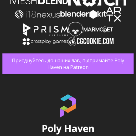
Приєднуйтесь до наших лав, підтримайте Poly
Haven на Patreon
Poly Haven