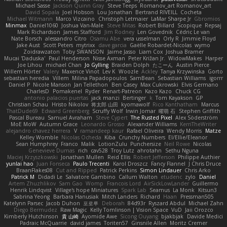
Michael Sasse
Jackson Quinn Gray
Steve Teeps
Romanov_art Romanov_art
David Sopala
Joel Hobson
Lou Jonathan
Bertrand RIVEILL
Cocheta
Michael Witmann
Marco Vizcaino
Christoph Letmaier
LaMar Sharpe Jr
Gbromios
Minmax
Daniel1060
Joshua Van-Male
Steve Mitas
Robert Billard
Scopique
Repsaj
Mark Richardson
James Stafford
Jim Rodney
Len Govednik
Cédric Le van
Nate Borsch
alessandro Citro
Osamu Abe
vera usselman
Orly R
Jimmie Floyd
Jake Aust
Scott Peters
mytrixx
dave garcia
Gaëlle Robardet-Nicolas
wymo
Zoidrawzaton
Toby SWANSON
Jaime Jasso
Liam Cox
Joshua Bramer
Mucai 'Daduska'
Paul Henderson
Nisse Axman
Peter Križan Jr.
WidowMakes
Harper
Joe Lihou
michael Chan
Jo Gylling
Braiden Dolph
たこーん
Austin Pierce
Willem Hörter
Valery
Maxence Vinot
Lev K
Woozle
Ackley
Tanya Krzywinska
Gorto
sebastian heredia
Villem
Milina Papadopoulos
SamBean
Sebastian Williams
igorrr
Daniel P
Nicole Manson
Jan Tellethon
Ben Casey
Max Cukrowski
Elvis Germano
CharlesD
Pomakenel
Ryder
Renart-Patreon
Kazo Kazo
Chuck CG
antonio palacios puertas
jack manzi
Bertinger
k
Tom Kayakson
GP
Christian Schau
Hristo Nikolov
将太郎 山田
kyomawolf
Rico Kanthatham
Marcus
ThatDude69
Edward Greenberg
Scruffy Wolf
Irwin Jomar
曜萌 石
Stephen Griffith
Pascal Bureau
Samuel Avraham
Steve Cypert
The Rusted Pixel
Alex Söderström
MoE MoW
Autumn Grace
Leonardo Grosso
Alexander Williams
KerriTheWriter
alejandro chavez herrera
V
ramandeep kaur
Rafael Oliveira
Wendy Morris
Matze
Kelley Womble
Nicolas Ocheda
Kiba
Crunchy Numbers
El/Ellie/Eleanor
Sean Humphrey
Franco
Malik
LotionZulu
Punchersize
Neil Rowe
Nicolas
Genevieve Dumas
rich
cav528
Troy Lutz
ahrotahn
Sethu Nguna
Maciej Krzyszkowski
Jonathan Mullen
Reid Ellis
Robert Jefferson
Philippe Authier
yunlai hao
Juan Fonseca
Paulo Trecenti
Karol Droszcz
Fancy Flannel
J Chris Druce
BraanFlakes08
Cut and Ripped
Patrick Perkins
Simon Lindauer
Chris Arko
Patrick M
Didadi Le
Salvatore Gambino
Callum Walton
etudenc
zylo
Daniel
Artem Zhuzhlikov
Sam Gao
Womp
Francois Lord
AirSickLowLander
Guillermo
Henrik Lindqvist
Village's hope Miniatures
Spark Lab
Seamus
La Monk
Kitsun3
Sabrina Yeong
Barbara Hanusiak
Mitch Landers
Richard
Haan
Pressman505
Katelynn Parsec
Jacob Duhon
포로루
Deborah
84d93r
Ryszard Abdul
Michael Zahn
Diego Bermudez
Raw Magic
Kelly Tomlinson | Vision Space
VuD
Jaii Orozco
Kimberly Hutchinson
貴 山崎
Ayomide Awe
Sicong Ouyang
bjakbjak
Davide Medici
Padraic McQuarrie
david james
Toriten57
Ginsnile Allen
Moritz Cremer