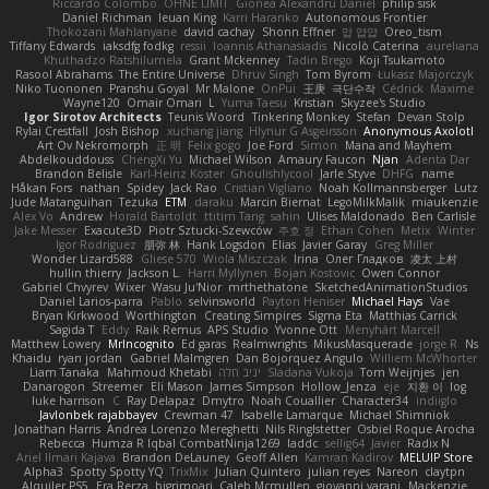
Riccardo Colombo
OHNE LIMIT
Gionea Alexandru Daniel
philip sisk
Daniel Richman
Ieuan King
Karri Haranko
Autonomous Frontier
Thokozani Mahlanyane
david cachay
Shonn Effner
얍 얍얍
Oreo_tism
Tiffany Edwards
iaksdfg fodkg
ressii
Ioannis Athanasiadis
Nicolò Caterina
aureliana
Khuthadzo Ratshilumela
Grant Mckenney
Tadin Brego
Koji Tsukamoto
Rasool Abrahams
The Entire Universe
Dhruv Singh
Tom Byrom
Łukasz Majorczyk
Niko Tuononen
Pranshu Goyal
Mr Malone
OnPui
王庚
극단수작
Cédrick
Maxime
Wayne120
Omair Omari
L
Yuma Taesu
Kristian
Skyzee's Studio
Igor Sirotov Architects
Teunis Woord
Tinkering Monkey
Stefan
Devan Stolp
Rylai Crestfall
Josh Bishop
xuchang jiang
Hlynur G Asgeirsson
Anonymous Axolotl
Art Ov Nekromorph
正 明
Felix gogo
Joe Ford
Simon
Mana and Mayhem
Abdelkouddouss
ChengXi Yu
Michael Wilson
Amaury Faucon
Njan
Adenta Dar
Brandon Belisle
Karl-Heinz Köster
Ghoulishlycool
Jarle Styve
DHFG
name
Håkan Fors
nathan
Spidey
Jack Rao
Cristian Vigliano
Noah Kollmannsberger
Lutz
Jude Matanguihan
Tezuka
ETM
daraku
Marcin Biernat
LegoMilkMalik
miaukenzie
Alex Vo
Andrew
Horald Bartoldt
ttitim Tang
sahin
Ulises Maldonado
Ben Carlisle
Jake Messer
Exacute3D
Piotr Sztucki-Szewców
주호 정
Ethan Cohen
Metix
Winter
Igor Rodriguez
朋弥 林
Hank Logsdon
Elias
Javier Garay
Greg Miller
Wonder Lizard588
Gliese 570
Wiola Miszczak
Irina
Олег Гладков
凌太 上村
hullin thierry
Jackson L.
Harri Myllynen
Bojan Kostovic
Owen Connor
Gabriel Chvyrev
Wixer
Wasu Ju'Nior
mrthethatone
SketchedAnimationStudios
Daniel Larios-parra
Pablo
selvinsworld
Payton Heniser
Michael Hays
Vae
Bryan Kirkwood
Worthington
Creating Simpires
Sigma Eta
Matthias Carrick
Sagida T
Eddy
Raik Remus
APS Studio
Yvonne Ott
Menyhárt Marcell
Matthew Lowery
MrIncognito
Ed garas
Realmwrights
MikusMasquerade
jorge R
Ns
Khaidu
ryan jordan
Gabriel Malmgren
Dan Bojorquez Angulo
Williem McWhorter
Liam Tanaka
Mahmoud Khetabi
יניב חלה
Sladana Vukoja
Tom Weijnjes
jen
Danarogon
Streemer
Eli Mason
James Simpson
Hollow_Jenza
eje
지환 이
log
luke harrison
C
Ray Delapaz
Dmytro
Noah Couallier
Character34
indiiglo
Javlonbek rajabbayev
Crewman 47
Isabelle Lamarque
Michael Shimniok
Jonathan Harris
Andrea Lorenzo Mereghetti
Nils Ringlstetter
Osbiel Roque Arocha
Rebecca
Humza R Iqbal CombatNinja1269
laddc
sellig64
Javier
Radix N
Ariel Ilmari Kajava
Brandon DeLauney
Geoff Allen
Kamran Kadirov
MELUIP Store
Alpha3
Spotty Spotty YQ
TrixMix
Julian Quintero
julian reyes
Nareon
claytpn
Alquiler PS5
Era Rerza
bjgrimoari
Caleb Mcmullen
giovanni varani
Mackenzie