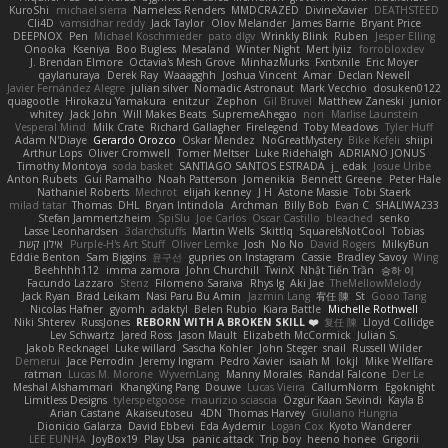
KuroShi
michael sierra
Nameless Renders
MMDCRAZED
DivineXavier
DEATHSTEED
Cli4D
vamsidhar reddy
Jack Taylor
Olov Melander
James Barrie
Bryant Price
DEEPNOX
Pen
Michael Koschmieder
pato dlgv
Wrinkly Blink
Ruben
Jesper Elling
Onooka
Kseniya
Boo Bugless
Mesaland
Winter Night
Mert İyiiz
forrobloxdev
J. Brendan Elmore
Octavia's Mesh Grove
MinhazMurks
Fxntxnile
Eric Moyer
qaylanuraya
Derek Ray
Waaagghh
Joshua Vincent
Amar
Declan Newell
Javier Fernández Alegre
julian silver
Nomadic Astronaut
Mark Vecchio
dosuken0122
quagootle
Hirokazu Yamakura
enitzur
Zephon
Gil Bruvel
Matthew Zaneski
junior
whitey
Jack John
Will Makes Beats
SupremeAhegao
nori
Marlise Launstein
Vesperal Mind
Milk Crate
Richard Gallagher
Firelegend
Toby Meadows
Tyler Huff
Adam N'Diaye
Gerardo Orozco
Oskar Mendez
NoGreatMystery
Bike Kefeli
shiipi
Arthur Lops
Oliver Cromwell
Tomer Meltser
Luke Ridehalgh
ADRIANO JONUS
Timothy Montoya
soda basket
SANTIAGO SANTOS ESTRADA
j_ edak
Josue Uribe
Anton Rubets
Gui Ramalho
Noah Patterson
Jomenikia
Bennett Greene
Peter Hale
Nathaniel Roberts
Mechrot
elijah kenney
J H
Astone Massie
Tobi Staerk
milad tatar
Thomas
DHL
Bryan Intindola
Archman
Billy Bob
Evan C
SHALIWA233
Stefan Jammertzheim
SpiSlu
Joe Carlos
Oscar Castillo
bleached
senko
Lasse Leonhardsen
3darchstuffs
Martin Wells
Skittlq
SquareIsNotCool
Tobias
אילון קשת
Purple-H's Art Stuff
Oliver Lemke
Josh
No No
David Rogers
MilkyBun
Eddie Benton
Sam Biggins
윤구선
gupries on Instagram
Cassie
Bradley Savoy
Wing
Beehhhh112
imma zamora
John Churchill
TwinX
Nhật Tiến Trần
승하 이
Facundo Lazzaro
Stenz
Filomeno Saraiva
Rhys lg
Aki Jae
TheMellowMelody
Jack Ryan
Brad Leikam
Nasi Paru Bu Amin
Jazmin Lang
宥任 陳
St
Gooo Tang
Nicolas Hafner
gyomh
adaktyl
Belen Rubio
Kiara Battle
Michelle Rothwell
Niki Shterev
RussJones
REBORN WITH A BROKEN SKILL ❤️
复任 陳
Lloyd Collidge
Lev Schwartz
Jared Ross
Jason Mault
Elizabeth McCormick
Julian S.
Jakob Recknagel
Luke willard
Sascha Kohler
John Steger
snail
Russell Wilder
Demerui
Jace Perrodin
Jeremy Ingram
Pedro Xavier
isaiah M
lokjl
Mike Wellfare
ratman
Lucas M. Morone
WyvernLang
Manny Morales
Randal Falcone
Der Le
Meshal Alshammari
KhangXing Pang
Douwe
Lucas Vieira
CallumNorm
Egoknight
Limitless Designs
tylerspetgoose
maurizio sciascia
Özgür Kaan Sevindi
Kayla B
Arian Castane
Akaiseutoseu
4DN
Thomas Harvey
Giuliano Hungria
Dionicio Galarza
David Ebbevi
Eda Aydemir
Logan Cox
Kyoto Wanderer
LEE EUNHA
JoyBox19
Play Usa
panic attack
Trip boy
heeno honee
Grigorii