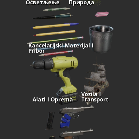
Осветљење
Природа
Kancelarijski Materijal I
Pribor
Vozila I
Alati I Oprema
Transport