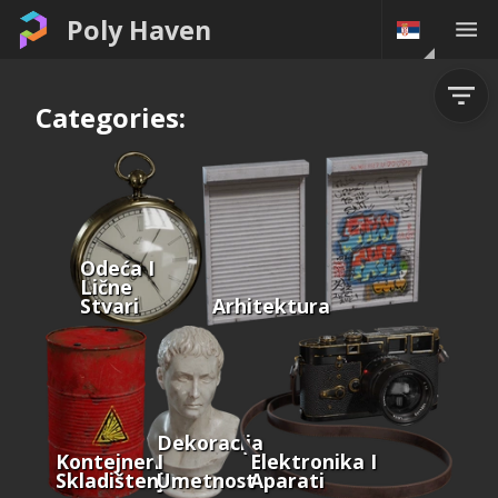
Poly Haven
Categories:
Odeća I
Lične
Stvari
Arhitektura
Dekoracija
Kontejneri I
I
Elektronika I
Skladištenje
Umetnost
Aparati