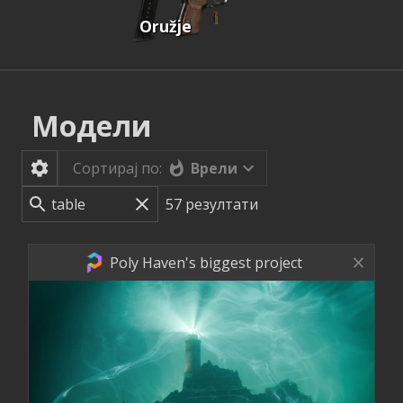
Oružje
Модели
Врели
Сортирај по:
57
резултати
Poly Haven's biggest project