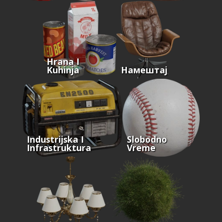
Hrana I
Kuhinja
Намештај
Industrijska I
Slobodno
Infrastruktura
Vreme