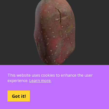
This website uses cookies to enhance the user
experience.
Learn more.
Got it!