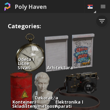
Poly Haven
Categories:
Odeća I
Lične
Stvari
Arhitektura
Dekoracija
Kontejneri I
I
Elektronika I
Skladištenje
Umetnost
Aparati