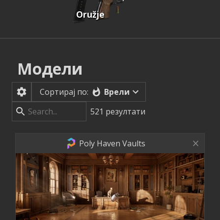
Oružje
Модели
Врели
Сортирај по:
521
резултати
Poly Haven Vaults