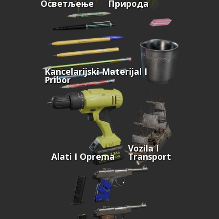
Осветљење
Природа
Kancelarijski Materijal I
Pribor
Vozila I
Alati I Oprema
Transport