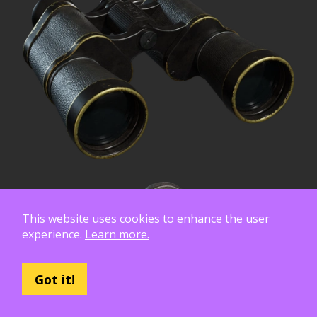
This website uses cookies to enhance the user
experience.
Learn more.
Got it!