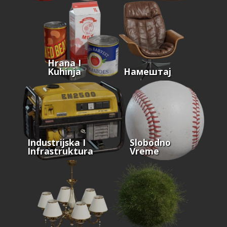
Hrana I
Kuhinja
Намештај
Industrijska I
Slobodno
Infrastruktura
Vreme