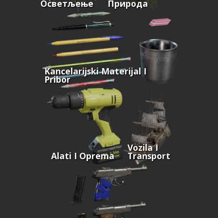
Осветљење
Природа
Kancelarijski Materijal I
Pribor
Vozila I
Alati I Oprema
Transport