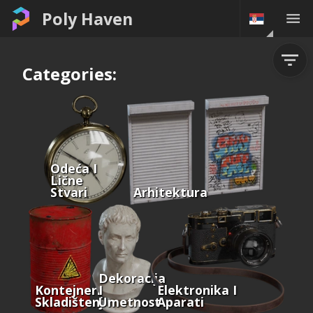
Poly Haven
Categories:
Odeća I
Lične
Stvari
Arhitektura
Dekoracija
Kontejneri I
I
Elektronika I
Skladištenje
Umetnost
Aparati