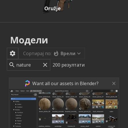
Oružje
Модели
Врели
Сортирај по:
200
резултати
Want all our assets in Blender?