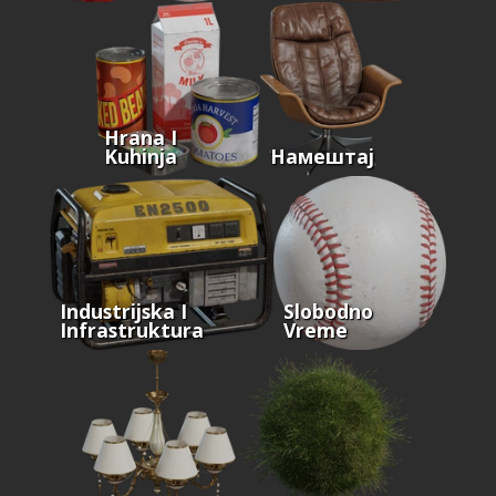
Hrana I
Kuhinja
Намештај
Industrijska I
Slobodno
Infrastruktura
Vreme