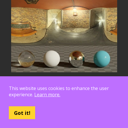
This website uses cookies to enhance the user
experience.
Learn more.
Не можете
пронаћи
оно што вам треба?
Уместо тога,
финансирајте
га!
Got it!
Подржите нас на Патреону
да нам
помогнете да створимо средства која су