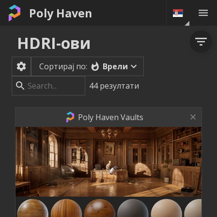
Poly Haven
HDRI-ови
Врели
Сортирај по:
44
резултати
Poly Haven Vaults