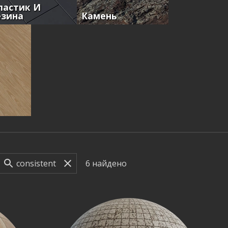
ластик И
езина
Камень
6
найдено