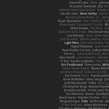
Dana McCabe
Miket
jehrma
Krzysztof Zwolinski
JG3
Nic
Melody Helen MacFarlane
Makoto 
Hiroshi Saito
Steve Hurley
Sophie 
BunnyCyclops Bunny
J.C.
Jason
Bojan Spasojevic
Alan Camerer
Tob
Shaw Kaake
Panagiotis Tourlas
果冻
Mahe Dewan
Finn Bear
Iv
Buttered Side Down
The Dread Vixe
Luis Naranjo
Sean
jamie ngai 
Josh Roenker
Martin Lukačka
Aaro
Light Films
Rémi Verschelde
Ry
HippoThalamus
Sean Kenn
Ryan Roden-Corrent
Joshua Albe
Yaron L.
Lukas Kalbertodt
Marc
Alex Harvill
Lauri Kananen
wheany
IT Roy
Karabo Legwaila
Zane Ols
Eric Pontbriand
Glenn Jones
Mich
Taylor Galen Kadee
Steven Ekho
Jonathan Brandt
Szabolcs Dombi
Kai Honeck
Íkara
Psychosadist
Brian McMullen
oleko senga
Jas
Josh Macdonald
Pafka
Byeong 
Christopher Bogs
Michael Dunkl
Brandon Jordan
Frode Lund Th
Tim Warnock
Steven
Deadlybl
david mares
Nayden Dochev
Moir
BingusGringus
Dale
Sid Brown
Jā
Frans Verbaas
Adam Murtomaa
Timothy G. McKenna
MY.NIGNIG Jr.