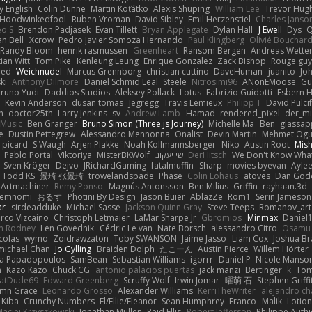
y English
Colin Dunne
Martin Koťátko
Alexis Shuping
William Lee
Trevor Hug
Hoodwinkedfool
Ruben Vroman
David Sibley
Emil Herzenstiel
Charles Janso
eo S
Brendon Padjasek
Evan Tillett
Bryan Applegate
Dylan Hall
J Ewell
Dys
Q
an Bell
Xcrow
Pedro Javier Somoza Hernando
Paul Klingberg
Olivié Bouchar
Randy Bloom
henrik rasmussen
Greenheart
Ransom Bergen
Andreas Wette
ian Witt
Tom Pike
Kenleung Leung
Enrique Gonzalez
Zack Bishop
Rouge gu
med
Weichnudel
Marcus Grennborg
christian cuttino
DaveHuman
juanito
Jo
ki
Anthony Dilmore
Daniel Schmid Leal
Steele
Nitrosimi96
ANonEMoose
Gu
runo Yudi
Daddios Studios
Aleksey Pollack
Lotus
Fabrizio Guidotti
Esbern 
s
Kevin Anderson
dusan tomas
Jegregg
Travis Lemieux
Philipp T
David Pulci
h
doctor25th
Larry Jenkins
sv
Andrew Lamb
Hamad
rendered_pixel
der_mi
Music
Ben Granger
Bruno Simon (Three.js Journey)
Michelle Ma
Ben
glassap
e
Dustin Pettegrew
Alessandro Mennonna
Onalist
Devin Martin
Mehmet Ogu
s picard
S Waugh
Arjen Plakke
Noah Kollmannsberger
Niko
Austin Root
Mis
Pablo Portal
Viktoriya
MisterBKWolf
שי יעקוב
DerHitsch
We Don't Know What
Sven Kröger
Dejvo
JRichardGaming
fatalmuffin
Sharp
movies byevan
Ayle
Todd KS
景琦 张景琦
trowelandspade
Phase
Colin Lohaus
atoves
Dan God
Artmachiner
Remy Ponso
Magnús Antonsson
Ben Milius
Griffin
rayhaan.3d
emnomi
おるす
Photini By Design
Jason Buier
AblazZe
Rom1
Serin Jameson
ar
sirdeadduke
Michael Sasse
Jackson Quinn Gray
Steve Teeps
Romanov_art
rco Vizcaino
Christoph Letmaier
LaMar Sharpe Jr
Gbromios
Minmax
Daniel
im Rodney
Len Govednik
Cédric Le van
Nate Borsch
alessandro Citro
Osamu
colas
wymo
Zoidrawzaton
Toby SWANSON
Jaime Jasso
Liam Cox
Joshua B
michael Chan
Jo Gylling
Braiden Dolph
たこーん
Austin Pierce
Willem Hörter
na Papadopoulos
SamBean
Sebastian Williams
igorrr
Daniel P
Nicole Manso
n
Kazo Kazo
Chuck CG
antonio palacios puertas
jack manzi
Bertinger
k
Tom
atDude69
Edward Greenberg
Scruffy Wolf
Irwin Jomar
曜萌 石
Stephen Griffi
mn Grace
Leonardo Grosso
Alexander Williams
KerriTheWriter
alejandro ch
Kiba
Crunchy Numbers
El/Ellie/Eleanor
Sean Humphrey
Franco
Malik
Lotio
aciej Krzyszkowski
Jonathan Mullen
Reid Ellis
Robert Jefferson
Philippe Authi