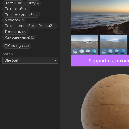
Чистый
Dirty
181
14
Потертый
539
Поврежденный
210
Моховой
99
Покрашенный
Ржавый
50
19
Трещины
120
Изношенный
332
С воздуха
30
Автор
Support us, unlock
Любой