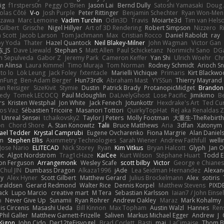
ig
f1rstpers0n
Peggy O'Brien
Jason Lai
Bernd Dully
Satoshi Yamasaki
Doug 
olas Côté
V-o
Josh Purple
Peter Rittinger
Benjamin Schechter
Ryan Won-Men
Izawa
Marc Lemoine
Vadim Turchin
Odin3D
Travis
Moiarte3d
Tim van Hels
Gilbert
Grische
Nigel Hillyer
Art of 3D Rendering
Robert Simpson
Nizzero
R
 Scott
Jacob Larson
Tom Jachmann
Max
Cristian Rocco
Daniel Raboldt
ray
y Yoda
Thater
Hazel Quantock
Neil Blakey-Milner
John Wagman
Victor Gan
_JS
Dave Liewald
Stephan S
Matt Allen
Paul Schicketanz
Norimichi Sano
DGa
an Sepulveda
Gabor Z
Jeremy Park
Cameron Keffer
Yan Shi
Ulrich Woehr
Chr
n Alinsa
Laura Kimmel
Timo Muraja
Tom Norman
Rodney Schmidt
Arioch 
to lo
Lök Leung
Jack Foley
fxtentacle
Marielli Vichique
Primaris
Kirt Blackw
nFung
Ben-Adam Berger
Hun73rdk
Abraham Mast
YYSSun
Thierry Mayrand
an Reisiger
SizeKivit
Stymie
Dustin
Patrick Brady
ProtanopicMidget
Brandon
edy
Tomek LECOCQ
Paul Mcloughlin
DaLivelyGhost
Lose Pacific
Jimikimo
B
rs
Kristen Westphal
Jon White
Jack Fenech
Jotunkottr
Hexdrake's Art
Ted Cur
os Vaz
Sébastien Tricoire
Masanori Tottori
QuirkyTopHat
ReJ aka Renaldas 
Unreal Sensei
tchaikovsky2
Taylor J Peters
Molly Footman
大重生-TheRebirth
on
Chord Shore
A. Stan Konowitz
Talii
Bruce Matthews
Aria
3dfan
Xatonym
ael Tedder
Krystal Camprubi
Eugene Ovcharenko
Fiona Margrie
Alan Daniel
lm
Stephen Ellis
Aximmetry Technologies
Sarah Wiener
Andrew Faithfull
well
Jose Nario
ELITECAD
Nick Storey
Ryan
Kim Vitkus
Bryan Halcott
Glyph
Jan O
ic
Algot Nordström
Trag1cHaze
KaiCee
Kurt Wilson
Stéphane Huart
Todd E
on Ferguson
Arrangemonk
Wesley Scafe
scott bilby
Victor
George e Chiane
Chul JIN
Dumbass Dragon
Alkaza1996
jAde
Lea Seidman Hernandez
Alexan
ey
Alex Hyner
Scott Gilbert
Matthew Gerard
Julius Brockelmann
Alex
sotiris
araldsen
Gerard Redmond
Walter Rice
Dennis Korpel
Matthew Stevens
PIXD
ack
Lupo Marcio
creative mart
M Tera
Sebastian Karlsson
Iaian7 / John Einse
a
Never Give Up
Sunamii
Ryan Rohrer
Andrew Oakley
Maraz
Mark Kohalmy
nis Circenis
Masashi Ueda
Bill Kinnon
Max Topham
Austin Walzl
Hannes
Ren
Phil Galler
Matthew Garnett-Frizelle
Saliven
Markus Michael Egger
Andrew
J
Kigon
John Cido
Der12teEisvogel
Brad Corlett
Basti
maj
LaCimaise
Thom B