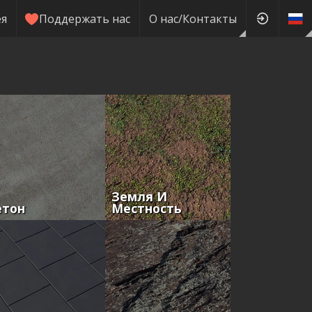
ея
Поддержать нас
О нас/Контакты
Земля И
етон
Местность