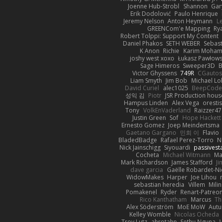
Joenne Hub-Strobl
Shannon
Gar
Erik Dodolović
Paulo Henrique
Jeremy Nelson
Anton Heymann
L
GREENCom'e Mapping
Ry
Robert Tolppi: Support My Content
Daniel Phakos
SETH WEBER
Sebast
K Anon
Richie
Karim Moha
joshy west xoxo
Łukasz Pawłows
Sage Himeros
Sweeper3D
B
Victor Ghyssens
749R
CGauto
Liam Smyth
Jim Bob
Michael Lo
David Curiel
alec1025
BeepCode
성익 김
Piotr
JSR Production hous
Hampus Linden
Alex Vega
oresti
Tony
VolkEnVaderland
Raizzer47
Justin Green
Sof
Hope Hackett
Ernesto Gomez
Joep Meindertsma
Gaetano Gargano
민희 이
Flavio
BladedBadge
Rafael Perez-Torro
N
Nick Jainschigg
Siyouardi
passivest
Cocheta
Michael Witmann
Ma
Mark Richardson
James Stafford
J
dave garcia
Gaëlle Robardet-Ni
WidowMakes
Harper
Joe Lihou
sebastian heredia
Villem
Mili
Pomakenel
Ryder
Renart-Patreo
Rico Kanthatham
Marcus
Th
Alex Söderström
MoE MoW
Autu
Kelley Womble
Nicolas Ocheda
Troy Lutz
ahrotahn
Sethu Nguna
M