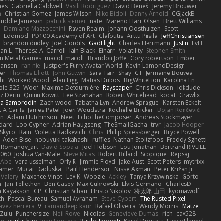
hes
Gabriella Caldwell
Vasili Rodriguez
David Beneš
Jeremy Brouwer
n
Christian Gomez
James Wilson
Niko Bidoli
Danny Arnold
CGJackB
uddle Jameson
patrick siemer
nate
Mareno Harr Olsen
Brett Williams
d
Damiano Mazzocchini
Raven Realm
Johann Oosthuizen
Scott
r
Edomod
PD100 Academy of Art
Clafoutis
Arttu Piisila
JeffChristiansen
y
brandon dudley
Joel Gordils
GadFlight
Charles Herrmann
Justin
LvH
han L
Theresa A. Carroll
Iain Black
Einarr
Volatility
Stephen Smith
n Metal Games
macoll macoll
Brandon Joffe
Cory robertson
Ember
Hansen
ran nie
Justper's Furry Avatar World
Kevin LomondDesign
fer
Thomas Elliott
John Gutwin
Sara Tarr
Shay
CT
Jermaine Bouyea
hi
Worked Wood
Alan Figg
Matias Dubos
BigWhiteLion
Karolina En
ple 325
Woof
Maxime Detournière
Rayscaper
Chris Dickson
idkdude
z Derin
Quinn Kowitt
Lee Stranahan
Robert Whitehead
kocat
Grawlix
ha Samorodin
Zach wood
Tabatha Lyn
Andrew Sprague
Karsten Eckelt
 A Car Is
James Patel
Joeri Woudstra
Rochelle Bricker
Bojan Rončević
en
Adam Hutchinson
Neet
EchoTheComposer
Andreas Stockmayer
dard
Loo Cypher
Adrian Haugseng
TheSmallGacha
trvr
Jacob Hooper
Skyro
Rain
Violetta Radkevich
Chris
Philip Spiessberger
Bryce Powell
Aden Bise
nobuyuki takahashi
ruffles
Nathan Stoltzfoos
Freddy Sghetti
 Romanov_art
David Sopala
Joel Hobson
Lou Jonathan
Bertrand RIVEILL
1060
Joshua Van-Male
Steve Mitas
Robert Billard
Scopique
Repsaj
 Abe
vera usselman
Orly R
Jimmie Floyd
Jake Aust
Scott Peters
mytrixx
ramer
Mucai 'Daduska'
Paul Henderson
Nisse Axman
Peter Križan Jr.
Valery
Maxence Vinot
Lev K
Woozle
Ackley
Tanya Krzywinska
Gorto
n
Jan Tellethon
Ben Casey
Max Cukrowski
Elvis Germano
CharlesD
 Kayakson
GP
Christian Schau
Hristo Nikolov
将太郎 山田
kyomawolf
th
Pascal Bureau
Samuel Avraham
Steve Cypert
The Rusted Pixel
avez herrera
V
ramandeep kaur
Rafael Oliveira
Wendy Morris
Matze
nZulu
Punchersize
Neil Rowe
Nicolas
Genevieve Dumas
rich
cav528
er
yunlai hao
Juan Fonseca
Paulo Trecenti
Karol Droszcz
Fancy Flannel