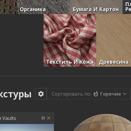
П
Органика
Бумага И Картон
Р
Текстиль И Кожа
Древесина
кстуры
Горячие
Сортировать по:
 Vaults