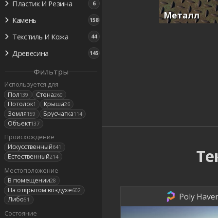
Пластик И Резина
6
Металл
Камень
158
Текстиль И Кожа
44
Древесина
145
Фильтры
Используется для
Пол
Стена
139
260
Потолок
Крыша
1
26
Земля
Брусчатка
159
114
Объект
137
Происхождение
Искусственный
641
Те
Естественный
214
Местоположение
В помещении
28
На открытом воздухе
602
Poly Haven
Либо
51
Состояние