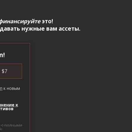
финансируйте
это!
здавать нужные вам ассеты.
n!
$
7
уп
к новым
лнение к
ктивов
с
с полными
и.