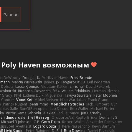
Разово
т Poly Haven возможным
ott DeWoody
Douglas K.
Yorik van Havre
Ernst Bronde
ttmann
Marcin Wiśniewski
James
JS
KangaroOz 3D
Leif Pedersen
 Dolstra
Lasse Kjønnås
Viduttam Katkar
chris huf
David Pekarek
zolmirski
Riccardo Giovanetti
fr54
William Schilthuis
Herman Idzerda
' Grady
Phyl
Luthien Dulk
Miguelaxa
Takuya Sawatari
Peter Moonen
Conicer
VoxelKei
Mikkel Nielsen
Nico Wardakas
Frank Grande
e
Patrick Nugent
penti_mmd
Mondlicht Studios
Jack Humbert
Gun
obias Gallé
SonOfPorcupine
Leo Santos
Rob Waller
Michael Porter
tka
Victor Gama Sabbithi
Alexlee
Jed Laurance
Jeff Barnaby
ean dunderdale
Erel Herzog
OroborosNZ
RaptorBricks
Domenic S
Michael B Johnson
G.P
Goro Fujita
Robert Wallis
Alexander Bachvarov
 gissubel
Ayetheist
Edgard Costa
JJ
Pere Pau Sancho
Kevin Barnum
R Light Studio
Peter Baintner
Da5id
Bob Dowling
Daniel Fitzgerald