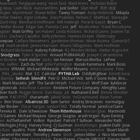
Auerbach
fengquan wang
Aeon Soul
Mark Krenz
Nicholas Rubin
g Apuy
Liam Beck
AuroranFilms
Just Gollor
Glyn Wolf
亮作 淡波
dingen
WyrmHead
Shawn Miller
Tawny Tomsen
Andy Hickmott
Mikayla
itchie Owens
Agon Ushaku
Zisis Psalidas
Nelson C
Matthias
Stareagle
Zach Hoy
Bernhard Hoffmann
Will Hattingh
Perard-Gayot
Bryan C
Walter Bosse
Edgar San
Pamela Case
Jeff
Modicolitor
Frank Riccobono
gster
Matt Griffey
Ian Hubert
Linda Robbins
Richard Lyons
Joanne Tai
is Li
Zachary Capalbo
Kelly Johnson
Hannes Dreyer
Elektrospy
Snowpaw
Catface Meowmers
gardeninn thomas
Istvan Kozma
QuesoGr7
ood
mark wrabel
James Harrison
Alvaro Villagomez
Mark Hoffman
Richard McGowan
Aubrey Pullman
R.J. Rhodes Writes
Atelier Argos Art
 Snodgrass
Tyler K Spicher
Arnaud PUIRAVAUD
Joseph Catrambone
en Bosma
mark stalzer
Jack J
Ian Neisser
Marcus Morba
LePew
tis
nullinc
Zach du Toit
John Partington
Kazuki Kamimura
Mark Boss
Zioma
VFRAME
Michael Whiteside
Wolfer Moyens
Arturo Leone
Pete
RSH__studio
Mat
S C
Cailrdar
PYTHA Lab
OddlyBigBear
binotti lucia
Barney
Sethesh
blendFX
Petr O
Michael Vick
Seth // Gone Indie, Bro...
s
Mark Mazaitis
Jeff
The Sarah Hirsch
Paul Dolzall
Wolf Daw
kyleboze
ingtoncrab
Ada Rose Cannon
Resilient Picture Company
Almighty Laxz
liver Koch
Reggie Storm
Dan Repp
pk
Nathaniel E Bell
Benita Winckler
aton
P4C1F15T
charamath
Jakob Stolz
YeGrayHound
Kevin Turner
se
Ben Visser
Albatross 3D
Sam Sartor
Andrej Striezenec
normalguy
der Becker
Oscar Vargas
sastun1962
Totally Normal
Jared LeClaire
Teneka B.
Dale Schwiesow
Thom Rittenhouse
Marcin Ignac
Martinotti
ES Games
Michael Mayeux
George Giagias
arash tirgari
Ryan Dening
len
AsTheRainFell
Volkor
Rijndael
Patrick T Sullivan
Alexander Rath
Michigan J Frog
Harvey Fong
CJ Guzman
Beefyblimps
Joakim Dahl
Jose
s Bais
qualtro
Piotr
Andrew Stevenson
anthony lawrence
Stuart Marsh
Caramel the Vixen
Timothy J. Aveni
Moth
James Miller
z
Nico Marniok
akker
Chogang
Jason Pielak
Tiran Dagan
Claude GIROLET
Darian Smith