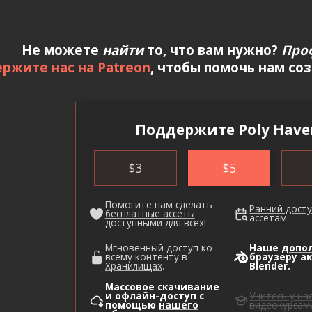
Не можете
найти
то, что вам нужно?
Про
ржите нас на Patreon
, чтобы помочь нам со
Поддержите Poly Have
$
3
$
5
Помогите нам сделать
Ранний дост
бесплатные ассеты
ассетам.
доступными для всех!
Мгновенный доступ ко
Наше
допо
всему контенту в
браузеру а
Хранилищах
.
Blender.
Массовое скачивание
и офлайн-доступ с
Учитесь у на
помощью
нашего
видеокурсам