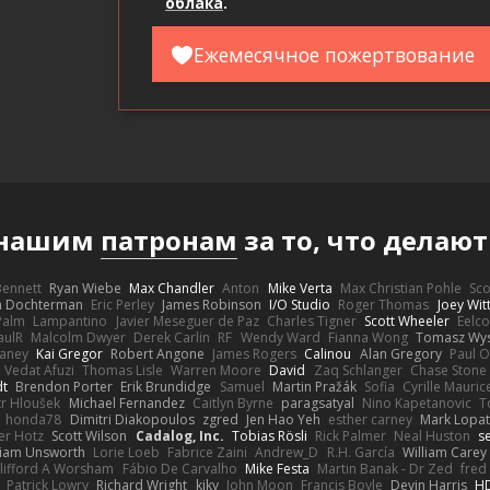
облака
.
Ежемесячное пожертвование
 нашим
патронам
за то, что делаю
 Bennett
Ryan Wiebe
Max Chandler
Anton
Mike Verta
Max Christian Pohle
Sc
en Dochterman
Eric Perley
James Robinson
I/O Studio
Roger Thomas
Joey Wi
Palm
Lampantino
Javier Meseguer de Paz
Charles Tigner
Scott Wheeler
Eelco
aulR
Malcolm Dwyer
Derek Carlin
RF
Wendy Ward
Fianna Wong
Tomasz Wys
aney
Kai Gregor
Robert Angone
James Rogers
Calinou
Alan Gregory
Paul O
Vedat Afuzi
Thomas Lisle
Warren Moore
David
Zaq Schlanger
Chase Stone
dt
Brendon Porter
Erik Brundidge
Samuel
Martin Pražák
Sofia
Cyrille Mauric
tr Hloušek
Michael Fernandez
Caitlyn Byrne
paragsatyal
Nino Kapetanovic
T
honda78
Dimitri Diakopoulos
zgred
Jen Hao Yeh
esther carney
Mark Lopa
er Hotz
Scott Wilson
Cadalog, Inc.
Tobias Rösli
Rick Palmer
Neal Huston
s
liam Unsworth
Lorie Loeb
Fabrice Zaini
Andrew_D
R.H. García
William Carey
lifford A Worsham
Fábio De Carvalho
Mike Festa
Martin Banak - Dr Zed
fred
Patrick Lowry
Richard Wright
kiky
John Moon
Francis Boyle
Devin Harris
HD