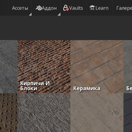
Ассеты
Аддон
Vaults
Learn
Галер
Кирпичи И
Блоки
Керамика
Б