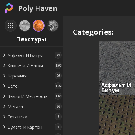
Poly Haven
Categories:
Текстуры
Асфальт И Битум
22
Кирпичи И Блоки
150
Керамика
26
Асфальт И
Бетон
125
Битум
Земля И Местность
146
Металл
26
Органика
6
Бумага И Картон
1