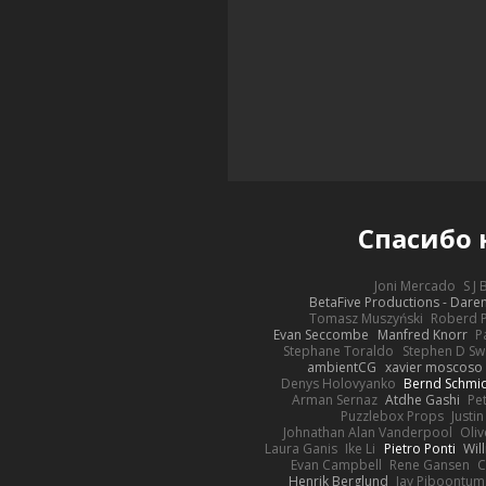
Спасибо
Joni Mercado
S J
BetaFive Productions - Dar
Tomasz Muszyński
Roberd 
Evan Seccombe
Manfred Knorr
P
Stephane Toraldo
Stephen D Sw
ambientCG
xavier moscoso
Denys Holovyanko
Bernd Schmi
Arman Sernaz
Atdhe Gashi
Pe
Puzzlebox Props
Justin
Johnathan Alan Vanderpool
Oliv
Laura Ganis
Ike Li
Pietro Ponti
Wil
Evan Campbell
Rene Gansen
C
Henrik Berglund
Jay Piboontum