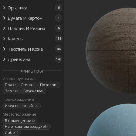
Органика
6
Бумага И Картон
1
Пластик И Резина
6
Камень
158
Текстиль И Кожа
44
Древесина
145
Фильтры
Используется для
Пол
Стена
Потолок
37
80
1
Земля
Брусчатка
1
6
Происхождение
Искусственный
125
Местоположение
В помещении
12
На открытом воздухе
84
Либо
12