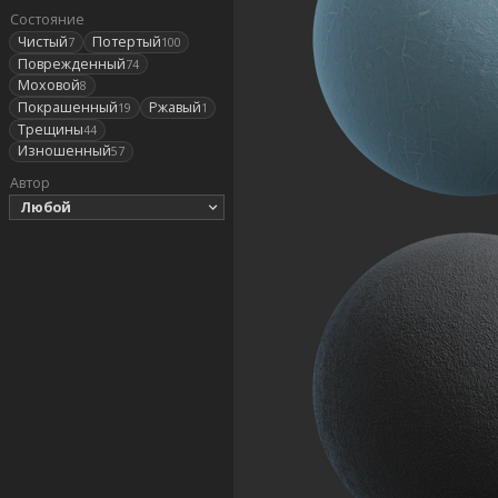
Состояние
Чистый
Потертый
7
100
Поврежденный
74
Моховой
8
Покрашенный
Ржавый
19
1
Трещины
44
Изношенный
57
Автор
Любой