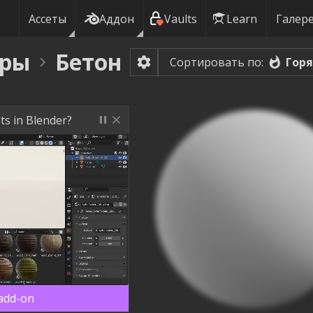
Ассеты
Аддон
Vaults
Learn
Галер
уры
Бетон
Гор
Сортировать по:
ts in Blender?
 add-on