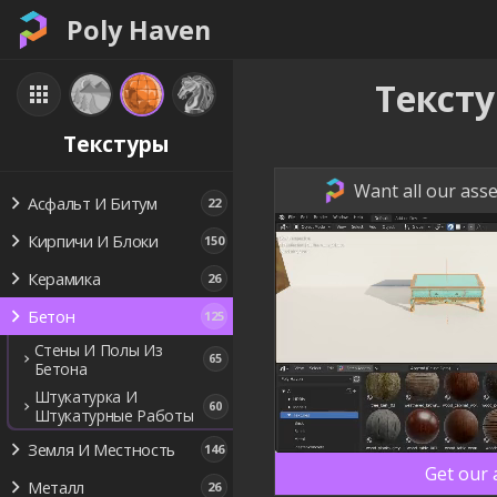
Poly Haven
Текст
Текстуры
Want all our asse
Асфальт И Битум
22
Кирпичи И Блоки
150
Керамика
26
Бетон
125
Стены И Полы Из
65
Бетона
Штукатурка И
60
Штукатурные Работы
Земля И Местность
146
Get our
Металл
26