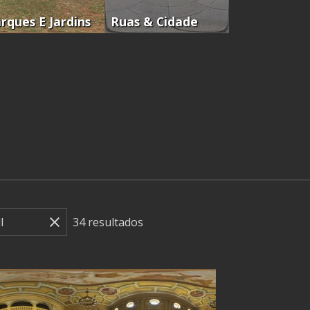
rques E Jardins
Ruas & Cidade
34
resultados