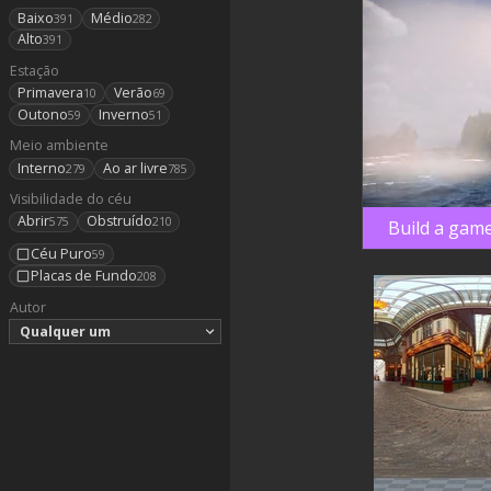
Baixo
Médio
391
282
Alto
391
Estação
Primavera
Verão
10
69
Outono
Inverno
59
51
Meio ambiente
Interno
Ao ar livre
279
785
Visibilidade do céu
Abrir
Obstruído
575
210
Build a game
Céu Puro
59
Placas de Fundo
208
Autor
Qualquer um