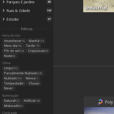
Parques E Jardins
88
Industrial
Ruas & Cidade
163
Estúdio
97
Filtros
Hora do Dia
Amanhecer
Manhã
76
114
Meio-dia
Tarde
195
179
Pôr do sol
Crepúsculo
144
30
Noite
50
Clima
Limpo
352
Parcialmente Nublado
345
Nublado
Névoa
184
11
Tempestade
Chuva
1
3
Neve
1
Iluminação
Natural
Artificial
822
148
Poly
Misturado
94
Contraste