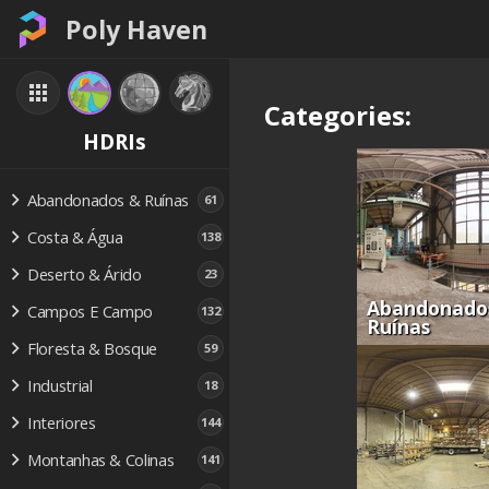
Poly Haven
Categories:
HDRIs
Abandonados & Ruínas
61
Costa & Água
138
Deserto & Árido
23
Abandonado
Campos E Campo
132
Ruínas
Floresta & Bosque
59
Industrial
18
Interiores
144
Montanhas & Colinas
141