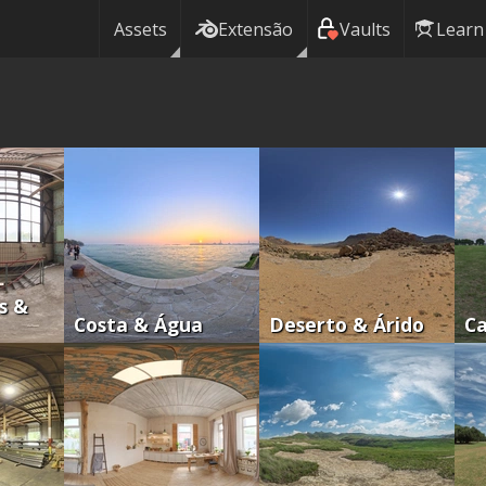
Assets
Extensão
Vaults
Learn
s &
Costa & Água
Deserto & Árido
C