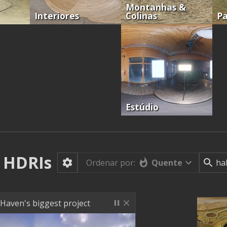
Montanhas &
Interiores
Colinas
Pa
Estúdio
HDRIs
Quente
Ordenar por:
 Haven's biggest project