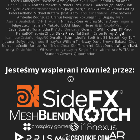
Frederik Kirkegaard Esbensen
Arda
Jackrobin23
Groot
Rahmat Rizal Andhi
Daniel Ruiz G
Kortez Crockett
Michael Fuchs
Mike C.
Александр Татаринов
Schuyler Baker
matthew armer
Gav Judge
Sergio
Misik
Alexa Wilkerson Editing
Peter Pietlasky
Michael Buttaro
Jackt
Aero
Jacqueline Valero
Steve mcbees
Amberlie Rodriguez
Uranus Peregrine
kokuragari
CJ Duguay
Ivan
Assima Dauletbek
ツキ ミ
Adam
NinjaSubRosa
Andrew Stone
Avery
rwgames
felipe zucoli
ethan M
Yakoto
DB3d
Mason
Nene
高 日
Nicolo' Paolino
Cedar Scarlett
Tunanodra-P
Victor Bondatiy
Quentin
GWH
Kirsten
KT Mack
FrantaBOT
edwin Zhou
Blake Rizzo
Tal Smith
Carter Farrey
Angel
Juan José Castaño
HugoRC
Xenalto
Schmitthoffer Zsolt
indi81
biscuit
Kay
Toff
Jovana
Sofiya Ibragimova
BlizzyFox
William Thirlaway
David Brown
Babacar Diop
Marco
noCrxdit
Samuel Furr
Trisha Chua
Skkiff
nan mi
GlazeDonut
William Travis
Aspyr
David Vidmar
Whispers
rony maayan
Sergio Rizen
abimi
Ace 6s
TLAlice
Brandon Gowera
Qupomotion
Jesteśmy wspierani również przez: