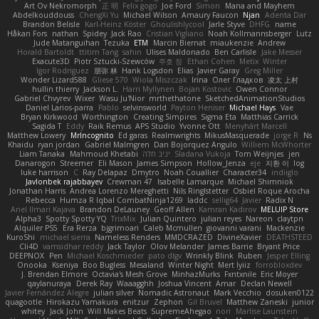
Art Ov Nekromorph
正 明
Felix gogo
Joe Ford
Simon
Mana and Mayhem
Abdelkouddouss
ChengXi Yu
Michael Wilson
Amaury Faucon
Njan
Adenta Dar
Brandon Belisle
Karl-Heinz Köster
Ghoulishlycool
Jarle Styve
DHFG
name
Håkan Fors
nathan
Spidey
Jack Rao
Cristian Vigliano
Noah Kollmannsberger
Lutz
Jude Matanguihan
Tezuka
ETM
Marcin Biernat
miaukenzie
Andrew
Horald Bartoldt
ttitim Tang
sahin
Ulises Maldonado
Ben Carlisle
Jake Messer
Exacute3D
Piotr Sztucki-Szewców
주호 정
Ethan Cohen
Metix
Winter
Igor Rodriguez
朋弥 林
Hank Logsdon
Elias
Javier Garay
Greg Miller
Wonder Lizard588
Gliese 570
Wiola Miszczak
Irina
Олег Гладков
凌太 上村
hullin thierry
Jackson L.
Harri Myllynen
Bojan Kostovic
Owen Connor
Gabriel Chvyrev
Wixer
Wasu Ju'Nior
mrthethatone
SketchedAnimationStudios
Daniel Larios-parra
Pablo
selvinsworld
Payton Heniser
Michael Hays
Vae
Bryan Kirkwood
Worthington
Creating Simpires
Sigma Eta
Matthias Carrick
Sagida T
Eddy
Raik Remus
APS Studio
Yvonne Ott
Menyhárt Marcell
Matthew Lowery
MrIncognito
Ed garas
Realmwrights
MikusMasquerade
jorge R
Ns
Khaidu
ryan jordan
Gabriel Malmgren
Dan Bojorquez Angulo
Williem McWhorter
Liam Tanaka
Mahmoud Khetabi
יניב חלה
Sladana Vukoja
Tom Weijnjes
jen
Danarogon
Streemer
Eli Mason
James Simpson
Hollow_Jenza
eje
지환 이
log
luke harrison
C
Ray Delapaz
Dmytro
Noah Couallier
Character34
indiiglo
Javlonbek rajabbayev
Crewman 47
Isabelle Lamarque
Michael Shimniok
Jonathan Harris
Andrea Lorenzo Mereghetti
Nils Ringlstetter
Osbiel Roque Arocha
Rebecca
Humza R Iqbal CombatNinja1269
laddc
sellig64
Javier
Radix N
Ariel Ilmari Kajava
Brandon DeLauney
Geoff Allen
Kamran Kadirov
MELUIP Store
Alpha3
Spotty Spotty YQ
TrixMix
Julian Quintero
julian reyes
Nareon
claytpn
Alquiler PS5
Era Rerza
bjgrimoari
Caleb Mcmullen
giovanni varani
Mackenzie
KuroShi
michael sierra
Nameless Renders
MMDCRAZED
DivineXavier
DEATHSTEED
Cli4D
vamsidhar reddy
Jack Taylor
Olov Melander
James Barrie
Bryant Price
DEEPNOX
Pen
Michael Koschmieder
pato dlgv
Wrinkly Blink
Ruben
Jesper Elling
Onooka
Kseniya
Boo Bugless
Mesaland
Winter Night
Mert İyiiz
forrobloxdev
J. Brendan Elmore
Octavia's Mesh Grove
MinhazMurks
Fxntxnile
Eric Moyer
qaylanuraya
Derek Ray
Waaagghh
Joshua Vincent
Amar
Declan Newell
Javier Fernández Alegre
julian silver
Nomadic Astronaut
Mark Vecchio
dosuken0122
quagootle
Hirokazu Yamakura
enitzur
Zephon
Gil Bruvel
Matthew Zaneski
junior
whitey
Jack John
Will Makes Beats
SupremeAhegao
nori
Marlise Launstein