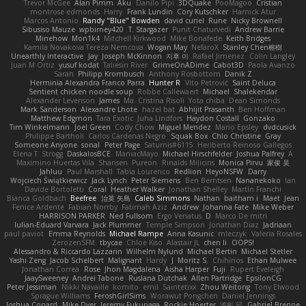
Trevor McGee
Alan Pimm
Aku
Danilo Pipi
3DQuake
PooMagoo
Cristian
montrose edmonds
Harry
Frank Lundin
Cory Kutschker
Harnick Atur
Marcos Antonio
Randy "Blue" Bowden
david curiel
Rune
Nicky Brownell
Sibusiso Mauze
wpbirney420
T. Stargazer
Punit Chaturvedi
Andrew Barrie
Minehow
Mon1k4
Mitchell Kirkwood
Mike Bonafede
Keith Bridges
Kamila Novakova Tereza Nemcova
Wogan May
NefaroX
Stanley Chen榕樹
Unearthly Interactive
Jay
Joseph McKinnon
지후 이
Rafael Jimenez
Colin Langley
Juan M Ortiz
yusuf kodat
Taliesin River
GrimeOnADime
Cabot3D
Paola Avanzo
Sarah
Philipp Krombusch
Anthony Rosbottom
Danik Z
Herminia Alexandra Franco Parra
Hunter R
Vito Petrović
Saint Deluca
Sentient chicken noodle soup
Robbe Callewaert
Michael
Shalekendar
Alexander Levenson
James
Ma. Cristina Risoli
Yota chiba
Dean Simonds
Mark Sanderson
Alexandre Lhote
hazel bat
Abhijit Prasanth
Ben Hoffman
Matthew Edgmon
Tara Exotic
Juha Lindfors
Haydon Costall
Gonzako
Tim Winkelmann
Joel Green
Cody Chow
Miguel Mendez
Mario Epsley
dvdcusick
Philippe Bartholi
Carlos Cardenas Negro
Squak Box
Chlo Christine
Gray
Someone Anyone
sonal
Peter Page
Saturnis#6115
Heriberto Reinoso Gallegos
Elena T
Strogg
DaskalosBCE
ManiacMayo
Michael Hirschfelder
Joshua Palfrey
A
Maximino Huertas Vila
Shansen
Pureon
Rinalds Miļicins
Monica Pirvu
家俊 吴
Jahluu
Paul Marshall
Tabia Lourenco
Redlion
HeyoNSFW
Darry
Wojciech Świątkiewicz
Jack Lynch
Peter Siemens
Ben Berntsen
Nananekoko
Ian
Davide Bortoletti
Coral
Heather Walker
Jonathan Shelley
Martín Franchi
Bianca Goldbach
Beefree
治英 矢島
Caleb Simmons
Nathan
baitham i
Maet
Jean
Fenice Ardente
Fabian Norrby
Fatimah Aziz
Andrew
Johanna Fate
Mike Weber
HARRISON PARKER
Ned Fullsom
Ergo Venatus
D
Marco De mitri
Iulian-Eduard Varvara
Jack Plummer
Temple Simpson
Jonathan Diaz
Jadriaan
paul paviot
Emma Reynolds
Michael Rampe
Anna Kasunic
mleczyk
Valeria Rosales
ZerozenSFM
tbycae
Chloe Kiso
Alastair JL
chen li
OOPS!
Alessandro & Riccardo Lazzarin
Wilhelm Nylund
Michael Bertin
Michael Stetler
Yashi Zeng
Jacob Schelbert
Malignant
Hardy
J
Moritz S.
Chihirios
Ethan Mulwee
Jonathan Correa
Rose
Jhon Magdalena
Aisha Harper
Fuji
Rupert Eveleigh
JaaySweeney
Andrei Tabone
Ruslana Dutchak
Allen Partridge
EpsilonCG
Peter Jessiman
Nikki Navaille
komito
emil
Saintetixx
Zhou Weitong
Tony Elwood
Sprague Williams
FeroshGirlSims
Worawut Pongchen
Daniel Jennings
Joshua Conard
Mike Dyer
Jeremy Fukunaga
Rockie Hoerter
鸿彬 邱
Gabriel Brenne