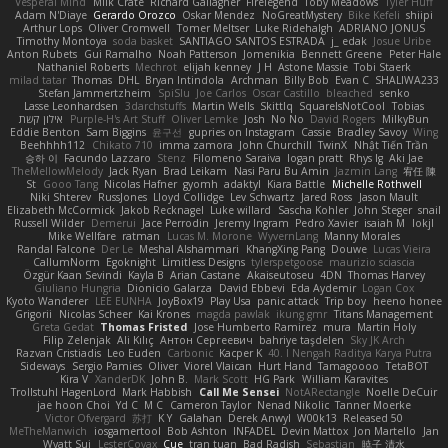
Vesperal Mind
Milk Crate
Richard Gallagher
Firelegend
Toby Meadows
Tyler Huff
Adam N'Diaye
Gerardo Orozco
Oskar Mendez
NoGreatMystery
Bike Kefeli
shiipi
Arthur Lops
Oliver Cromwell
Tomer Meltser
Luke Ridehalgh
ADRIANO JONUS
Timothy Montoya
soda basket
SANTIAGO SANTOS ESTRADA
j_ edak
Josue Uribe
Anton Rubets
Gui Ramalho
Noah Patterson
Jomenikia
Bennett Greene
Peter Hale
Nathaniel Roberts
Mechrot
elijah kenney
J H
Astone Massie
Tobi Staerk
milad tatar
Thomas
DHL
Bryan Intindola
Archman
Billy Bob
Evan C
SHALIWA233
Stefan Jammertzheim
SpiSlu
Joe Carlos
Oscar Castillo
bleached
senko
Lasse Leonhardsen
3darchstuffs
Martin Wells
Skittlq
SquareIsNotCool
Tobias
אילון קשת
Purple-H's Art Stuff
Oliver Lemke
Josh
No No
David Rogers
MilkyBun
Eddie Benton
Sam Biggins
윤구선
gupries on Instagram
Cassie
Bradley Savoy
Wing
Beehhhh112
Chikato 710
imma zamora
John Churchill
TwinX
Nhật Tiến Trần
승하 이
Facundo Lazzaro
Stenz
Filomeno Saraiva
logan pratt
Rhys lg
Aki Jae
TheMellowMelody
Jack Ryan
Brad Leikam
Nasi Paru Bu Amin
Jazmin Lang
宥任 陳
St
Gooo Tang
Nicolas Hafner
gyomh
adaktyl
Kiara Battle
Michelle Rothwell
Niki Shterev
RussJones
Lloyd Collidge
Lev Schwartz
Jared Ross
Jason Mault
Elizabeth McCormick
Jakob Recknagel
Luke willard
Sascha Kohler
John Steger
snail
Russell Wilder
Demerui
Jace Perrodin
Jeremy Ingram
Pedro Xavier
isaiah M
lokjl
Mike Wellfare
ratman
Lucas M. Morone
WyvernLang
Manny Morales
Randal Falcone
Der Le
Meshal Alshammari
KhangXing Pang
Douwe
Lucas Vieira
CallumNorm
Egoknight
Limitless Designs
tylerspetgoose
maurizio sciascia
Özgür Kaan Sevindi
Kayla B
Arian Castane
Akaiseutoseu
4DN
Thomas Harvey
Giuliano Hungria
Dionicio Galarza
David Ebbevi
Eda Aydemir
Logan Cox
Kyoto Wanderer
LEE EUNHA
JoyBox19
Play Usa
panic attack
Trip boy
heeno honee
Grigorii
Nicolas Scheer
Kai Krones
magda pawlak
ikung gmr
Titans Management
Greta Gedat
Thomas Fristed
Jose Humberto Ramirez
mura
Martin Holy
Filip Zelenjak
Ali Kılıç
Антон Сергеевич
bahriye taşdelen
Sky JK Arch
Razvan Cristiadis
Leo Euden
Carbonic
Kacper K
40. I Nengah Raditya Karya Putra
Sideways
Sergio Pamies
Oliver
Viorel Vlaican
Hurt Hand
Tamagoooo
TetaBOT
Kira V
XanderDK
John B.
Mark Scott
HG Park
William Karavites
Trollstuhl HagenLord
Mark Habbish
Call Me Sensei
NotARectangle
Noelle DeCuir
jae hoon Choi
Yd C
M C
Cameron Taylor
Nenad Nikolic
Tanner Moerke
Victor Ofvergard
苏打
K Y
Galahan
Derek Anwyl
W00k13
Released 50
MeTheManwich
iosgamertool
Bob Ashton
INFADEL
Devin Mattox
Jon Martello
Jan
Wyatt Sui
LesterCovax
Cue
tran tuan
Bad Radish
Sebastian
暁子 清水