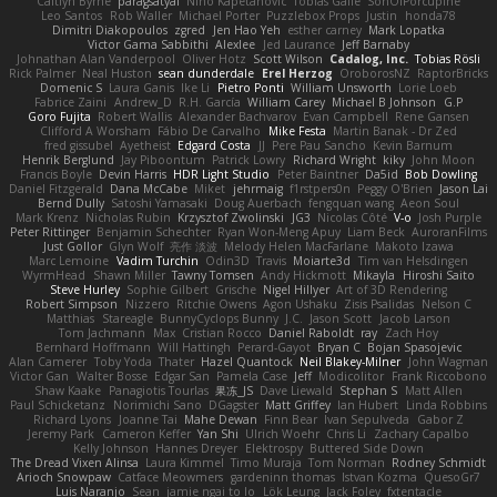
Caitlyn Byrne
paragsatyal
Nino Kapetanovic
Tobias Gallé
SonOfPorcupine
Leo Santos
Rob Waller
Michael Porter
Puzzlebox Props
Justin
honda78
Dimitri Diakopoulos
zgred
Jen Hao Yeh
esther carney
Mark Lopatka
Victor Gama Sabbithi
Alexlee
Jed Laurance
Jeff Barnaby
Johnathan Alan Vanderpool
Oliver Hotz
Scott Wilson
Cadalog, Inc.
Tobias Rösli
Rick Palmer
Neal Huston
sean dunderdale
Erel Herzog
OroborosNZ
RaptorBricks
Domenic S
Laura Ganis
Ike Li
Pietro Ponti
William Unsworth
Lorie Loeb
Fabrice Zaini
Andrew_D
R.H. García
William Carey
Michael B Johnson
G.P
Goro Fujita
Robert Wallis
Alexander Bachvarov
Evan Campbell
Rene Gansen
Clifford A Worsham
Fábio De Carvalho
Mike Festa
Martin Banak - Dr Zed
fred gissubel
Ayetheist
Edgard Costa
JJ
Pere Pau Sancho
Kevin Barnum
Henrik Berglund
Jay Piboontum
Patrick Lowry
Richard Wright
kiky
John Moon
Francis Boyle
Devin Harris
HDR Light Studio
Peter Baintner
Da5id
Bob Dowling
Daniel Fitzgerald
Dana McCabe
Miket
jehrmaig
f1rstpers0n
Peggy O'Brien
Jason Lai
Bernd Dully
Satoshi Yamasaki
Doug Auerbach
fengquan wang
Aeon Soul
Mark Krenz
Nicholas Rubin
Krzysztof Zwolinski
JG3
Nicolas Côté
V-o
Josh Purple
Peter Rittinger
Benjamin Schechter
Ryan Won-Meng Apuy
Liam Beck
AuroranFilms
Just Gollor
Glyn Wolf
亮作 淡波
Melody Helen MacFarlane
Makoto Izawa
Marc Lemoine
Vadim Turchin
Odin3D
Travis
Moiarte3d
Tim van Helsdingen
WyrmHead
Shawn Miller
Tawny Tomsen
Andy Hickmott
Mikayla
Hiroshi Saito
Steve Hurley
Sophie Gilbert
Grische
Nigel Hillyer
Art of 3D Rendering
Robert Simpson
Nizzero
Ritchie Owens
Agon Ushaku
Zisis Psalidas
Nelson C
Matthias
Stareagle
BunnyCyclops Bunny
J.C.
Jason Scott
Jacob Larson
Tom Jachmann
Max
Cristian Rocco
Daniel Raboldt
ray
Zach Hoy
Bernhard Hoffmann
Will Hattingh
Perard-Gayot
Bryan C
Bojan Spasojevic
Alan Camerer
Toby Yoda
Thater
Hazel Quantock
Neil Blakey-Milner
John Wagman
Victor Gan
Walter Bosse
Edgar San
Pamela Case
Jeff
Modicolitor
Frank Riccobono
Shaw Kaake
Panagiotis Tourlas
果冻_JS
Dave Liewald
Stephan S
Matt Allen
Paul Schicketanz
Norimichi Sano
DGagster
Matt Griffey
Ian Hubert
Linda Robbins
Richard Lyons
Joanne Tai
Mahe Dewan
Finn Bear
Ivan Sepulveda
Gabor Z
Jeremy Park
Cameron Keffer
Yan Shi
Ulrich Woehr
Chris Li
Zachary Capalbo
Kelly Johnson
Hannes Dreyer
Elektrospy
Buttered Side Down
The Dread Vixen Alinsa
Laura Kimmel
Timo Muraja
Tom Norman
Rodney Schmidt
Arioch Snowpaw
Catface Meowmers
gardeninn thomas
Istvan Kozma
QuesoGr7
Luis Naranjo
Sean
jamie ngai to lo
Lök Leung
Jack Foley
fxtentacle