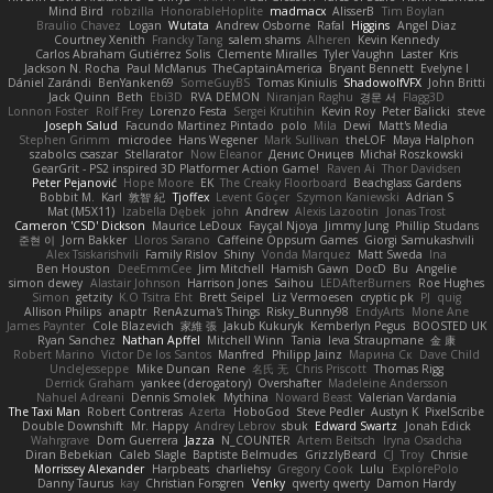
Mind Bird
robzilla
HonorableHoplite
madmacx
AlisserB
Tim Boylan
Braulio Chavez
Logan
Wutata
Andrew Osborne
Rafal
Higgins
Angel Diaz
Courtney Xenith
Francky Tang
salem shams
Alheren
Kevin Kennedy
Carlos Abraham Gutiérrez Solis
Clemente Miralles
Tyler Vaughn
Laster
Kris
Jackson N. Rocha
Paul McManus
TheCaptainAmerica
Bryant Bennett
Evelyne I
Dániel Zarándi
BenYanken69
SomeGuyBS
Tomas Kiniulis
ShadowolfVFX
John Britti
Jack Quinn
Beth
Ebi3D
RVA DEMON
Niranjan Raghu
경문 서
Flagg3D
Lonnon Foster
Rolf Frey
Lorenzo Festa
Sergei Krutihin
Kevin Roy
Peter Balicki
steve
Joseph Salud
Facundo Martinez Pintado
polo
Mila
Dewi
Matt's Media
Stephen Grimm
microdee
Hans Wegener
Mark Sullivan
theLOF
Maya Halphon
szabolcs csaszar
Stellarator
Now Eleanor
Денис Оницев
Michał Roszkowski
GearGrit - PS2 inspired 3D Platformer Action Game!
Raven Ai
Thor Davidsen
Peter Pejanović
Hope Moore
EK
The Creaky Floorboard
Beachglass Gardens
Bobbit M.
Karl
敦智 紀
Tjoffex
Levent Göçer
Szymon Kaniewski
Adrian S
Mat (M5X11)
Izabella Dębek
john
Andrew
Alexis Lazootin
Jonas Trost
Cameron 'CSD' Dickson
Maurice LeDoux
Fayçal Njoya
Jimmy Jung
Phillip Studans
준현 이
Jorn Bakker
Lloros Sarano
Caffeine Oppsum Games
Giorgi Samukashvili
Alex Tsiskarishvili
Family Rislov
Shiny
Vonda Marquez
Matt Sweda
Ina
Ben Houston
DeeEmmCee
Jim Mitchell
Hamish Gawn
DocD
Bu
Angelie
simon dewey
Alastair Johnson
Harrison Jones
Saihou
LEDAfterBurners
Roe Hughes
Simon
getzity
K.O Tsitra Eht
Brett Seipel
Liz Vermoesen
cryptic pk
PJ
quig
Allison Philips
anaptr
RenAzuma's Things
Risky_Bunny98
EndyArts
Mone Ane
James Paynter
Cole Blazevich
家維 張
Jakub Kukuryk
Kemberlyn Pegus
BOOSTED UK
Ryan Sanchez
Nathan Apffel
Mitchell Winn
Tania
Ieva Straupmane
金 康
Robert Marino
Victor De los Santos
Manfred
Philipp Jainz
Марина Ск
Dave Child
UncleJesseppe
Mike Duncan
Rene
名氏 无
Chris Priscott
Thomas Rigg
Derrick Graham
yankee (derogatory)
Overshafter
Madeleine Andersson
Nahuel Adreani
Dennis Smolek
Mythina
Noward Beast
Valerian Vardania
The Taxi Man
Robert Contreras
Azerta
HoboGod
Steve Pedler
Austyn K
PixelScribe
Double Downshift
Mr. Happy
Andrey Lebrov
sbuk
Edward Swartz
Jonah Edick
Wahrgrave
Dom Guerrera
Jazza
N_COUNTER
Artem Beitsch
Iryna Osadcha
Diran Bebekian
Caleb Slagle
Baptiste Belmudes
GrizzlyBeard
CJ
Troy
Chrisie
Morrissey Alexander
Harpbeats
charliehsy
Gregory Cook
Lulu
ExplorePolo
Danny Taurus
kay
Christian Forsgren
Venky
qwerty qwerty
Damon Hardy