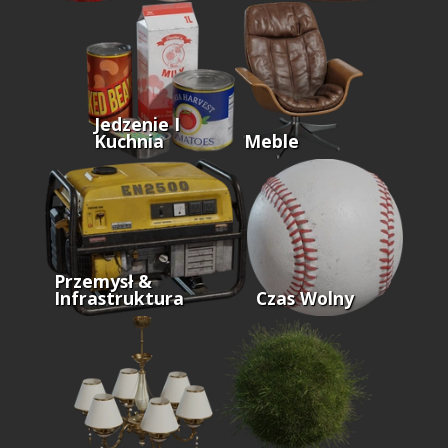
Jedzenie I
Kuchnia
Meble
Przemysł &
Infrastruktura
Czas Wolny