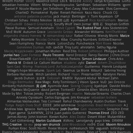
Willem Hörter
Valery
Maxence Vinot
Lev K
Woozle
Ackley
Tanya Krzywinska
Gorto
sebastian heredia
Villem
Milina Papadopoulos
SamBean
Sebastian Williams
igorrr
Daniel P
Nicole Manson
Jan Tellethon
Ben Casey
Max Cukrowski
Elvis Germano
CharlesD
Pomakenel
Ryder
Renart-Patreon
Kazo Kazo
Chuck CG
antonio palacios puertas
jack manzi
Bertinger
k
Tom Kayakson
GP
Christian Schau
Hristo Nikolov
将太郎 山田
kyomawolf
Rico Kanthatham
Marcus
ThatDude69
Edward Greenberg
Scruffy Wolf
Irwin Jomar
曜萌 石
Stephen Griffith
Pascal Bureau
Samuel Avraham
Steve Cypert
The Rusted Pixel
Alex Söderström
MoE MoW
Autumn Grace
Leonardo Grosso
Alexander Williams
KerriTheWriter
alejandro chavez herrera
V
ramandeep kaur
Rafael Oliveira
Wendy Morris
Matze
Kelley Womble
Nicolas Ocheda
Kiba
Crunchy Numbers
El/Ellie/Eleanor
Sean Humphrey
Franco
Malik
LotionZulu
Punchersize
Neil Rowe
Nicolas
Genevieve Dumas
rich
cav528
Troy Lutz
ahrotahn
Sethu Nguna
Maciej Krzyszkowski
Jonathan Mullen
Reid Ellis
Robert Jefferson
Philippe Authier
yunlai hao
Juan Fonseca
Paulo Trecenti
Karol Droszcz
Fancy Flannel
J Chris Druce
BraanFlakes08
Cut and Ripped
Patrick Perkins
Simon Lindauer
Chris Arko
Patrick M
Didadi Le
Callum Walton
etudenc
zylo
Daniel
Artem Zhuzhlikov
Sam Gao
Womp
Francois Lord
AirSickLowLander
Guillermo
Henrik Lindqvist
Village's hope Miniatures
Spark Lab
Seamus
La Monk
Kitsun3
Sabrina Yeong
Barbara Hanusiak
Mitch Landers
Richard
Haan
Pressman505
Katelynn Parsec
Jacob Duhon
포로루
Deborah
84d93r
Ryszard Abdul
Michael Zahn
Diego Bermudez
Raw Magic
Kelly Tomlinson | Vision Space
VuD
Jaii Orozco
Kimberly Hutchinson
貴 山崎
Ayomide Awe
Sicong Ouyang
bjakbjak
Davide Medici
Padraic McQuarrie
david james
Toriten57
Ginsnile Allen
Moritz Cremer
Made by Miri
Tobias Jensby
Robert Bergman
martin
NebularStreams
Charles Chen
Anxiety Opossum
Carlos Esplugues
Jim Kneuper
sebastian botero
Almantas Vasiliauskas
Tess Cornwall
Rahul Chandwaney
Austin Durban
Travis
Yuliya
Ralph Does Stuff
EEEEE
Jelle sahmkow
Scopitones
Brad Mellesmoen
A J
Andrew Islas
Ignacio
Kalliope Marie
Josh Dunfee
Gen
viviisection
Seraphin Ernst
Ryan game
SLAWWNN_ 2214
Juan pablo Gutierrez
Thomas Elrod
ZED ZED
James Abney
John kivinen
Kieran Kuhn
Alec Drake
Desert Viber
MutantMike
Carl Glittenberg
Martin Guldbaek
AVAinc.
Lariotjandy
papi bless
DRKRM
THG Creative
lia wu
joop van drunick
Julie Woodcock
nic96
Dzät
Maxim Krioukov
Furkan Kirac
Scott North
Reese Moore
nofreelunch 100
vagueish
Infinitipo
Riverin David-Alexandre
DennyB
NAN YI
Paul Gleason
Tales of Scale
Hank Kaamura