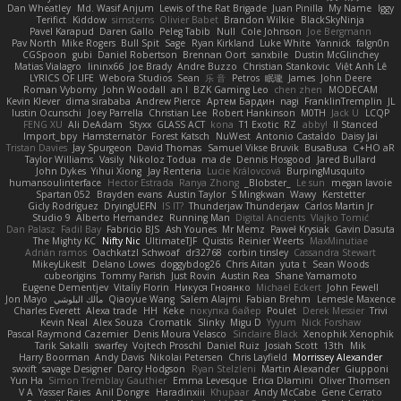
Dan Wheatley
Md. Wasif Anjum
Lewis of the Rat Brigade
Juan Pinilla
My Name
Iggy
Terifict
Kiddow
simsterns
Olivier Babet
Brandon Wilkie
BlackSkyNinja
Pavel Karapud
Daren Gallo
Peleg Tabib
Null
Cole Johnson
Joe Bergmann
Pav North
Mike Rogers
Bull Spit
Sage
Ryan Kirkland
Luke White
Yannick
falgn0n
CGSpoon
gubi
Daniel Robertson
Brennan Oort
sanxbile
Dustin McGlinchey
Matias Vialagro
lininx66
Joe Brady
Andre Buzzo
Christian Stankovic
Việt Anh Lê
LYRICS OF LIFE
Webora Studios
Sean
乐 音
Petros
眠瓏
James
John Deere
Roman Vyborny
John Woodall
an l
BZK Gaming Leo
chen zhen
MODECAM
Kevin Klever
dima sirababa
Andrew Pierce
Артем Бардин
nagi
FranklinTremplin
JL
Iustin Ocunschi
Joey Parrella
Christian Lee
Robert Hankinson
M0TH
Jack Ü
LCQP
FENG XU
Ali DeAdam
Styxx
GLASS ACT
kona
T1 Exotic
RZ
abby!
ll Stanced
Import_bpy
Hamsternator
Forest Katsch
NuWest
Antonio Castaldo
Daisy Jai
Tristan Davies
Jay Spurgeon
David Thomas
Samuel Vikse Bruvik
BusaBusa
C+HO aR
Taylor Williams
Vasily
Nikoloz Todua
ma de
Dennis Hosgood
Jared Bullard
John Dykes
Yihui Xiong
Jay Renteria
Lucie Královcová
BurpingMusquito
humansoulinterface
Hector Estrada
Ranya Zhong
_Blobster_
Le sun
megan lavoie
Spartan 052
Brayden evans
Austin Taylor
S Mingkwan
Wawy
Kerstetter
Gicly Rodríguez
DryingUEFN
IS IT?
Thunderjaw Thunderjaw
Carlos Martin Jr
Studio 9
Alberto Hernandez
Running Man
Digital Ancients
Vlajko Tomić
Dan Palasz
Fadil Bay
Fabricio BJS
Ash Younes
Mr Memz
Paweł Krysiak
Gavin Dasuta
The Mighty KC
Nifty Nic
UltimateTJF
Quistis
Reinier Weerts
MaxMinutiae
Adrián ramos
Oachkatzl Schwoaf
dr32768
corbin tinsley
Cassandra Stewart
MikeyLikesIt
Delano Lowes
doggybdog26
Chris Aitan
yuta t
Sean Woods
cubeorigins
Tommy Parish
Just Rovin
Austin Rea
Shane Yamamoto
Eugene Dementjev
Vitaliy Florin
Никуся Гноянко
Michael Eckert
John Fewell
Jon Mayo
مالك البلوشي
Qiaoyue Wang
Salem Alajmi
Fabian Brehm
Lemesle Maxence
Charles Everett
Alexa trade
HH
Keke
покупка байер
Poulet
Derek Messier
Trivi
Kevin Neal
Alex Souza
Cromatik
Slinky
Migu D
Yyyum
Nick Forshaw
Pascal Raymond Cazemier
Denis Moura Velasco
Sinclaire Black
Xenophik Xenophik
Tarik Sakalli
swarfey
Vojtech Proschl
Daniel Ruiz
Josiah Scott
13th
Mik
Harry Boorman
Andy Davis
Nikolai Petersen
Chris Layfield
Morrissey Alexander
swxift
savage Designer
Darcy Hodgson
Ryan Stelzleni
Martin Alexander
Giupponi
Yun Ha
Simon Tremblay Gauthier
Emma Levesque
Erica Dlamini
Oliver Thomsen
V A
Yasser Raies
Anil Dongre
Haradinxiii
Khupaar
Andy McCabe
Gene Cerrato