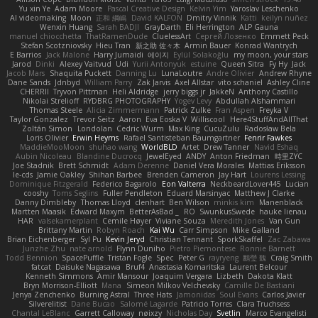
Yu xin Ye
Adam Moore
Pascal Creative Design
Kelvin Yim
Yaroslav Leschenko
AI videomaking
Moon
正和 綱嶋
David KALFON
Dmitry Vinnik
Katti
keilyn nuñez
Wenxin Huang
Sarah BADJI
GrayDarth
Eli Herrington
ALP Gauna
manuel chiocchetta
ThatRamenDude
CluelessArt
Cергей Лозенко
Emmett Peck
Stefan Scotzniovsky
Hieu Tran
新之助 佐々木
Armin Bauer
Konrad Wantrych
E Barrios
Jack Malone
Harry Jumaidi
에이지
Eylül Solakoğlu
my moon, your stars
Jarod
Dinki
Alexey Vaitvud
Udi
Yurii Antonyuk
estuine
Queen Sitra
Fy Hy
Jack
Jacob Mars
Shaquita Puckett
Danning Lu
LunaLoutre
Andre Olivier
Andrew Rhyne
Dane Sands
Jdnbyd
William Parry
Zak Jarvis
Axel Allstar
vito schaniel
Ashley Cline
CHERRII
Tryvon Pittman
Heli Aldridge
jerry biggs jr
JakkeN
Anthony Castillo
Nikolai Strelioff
RYDBRG PHOTOGRAPHY
Yogev Levy
Abdullah Alshammari
Thomas Steele
Alicia Zimmermann
Patrick Zulke
Fran Aspen
Freyka V
Taylor Gonzalez
Trevor Seitz
Aaron
Eva Eoska V
Williscool
Here4StuffAndAllThat
Zoltán Simon
Londolan
Cedric Wurm
Max King
CucuZulu
Radosław Bela
Loris Olivier
Erwin Heyms
Rafael Santisteban Baumgartner
Fenrir Fawkes
MaddieMooMoon
shuhao wang
WorldBLD
Artet
Drew Tanner
Navid Eshaq
Aubin Nicoleau
Blandine Ducrocq
JewelEyed
ANDY
Anton Friedman
時里ZYC
Joe Stadnik
Brett Schmidt
Adam Derenne
Daniel Vera Morales
Mattias Eriksson
le-cds
Jamie Oakley
Shihan Barbee
Brenden Cameron
Jay Hart
Lourens Lessing
Dominique Fitzgerald
Federico Bagarolo
Eon Valterra
NeckbeardLover445
Lucian
cooshy
Toms Seglins
Fuller Pendleton
Eduard Marsinyac
Matthew J Clarke
Danny Dimbleby
Thomas Lloyd
clenhart
Ben Wilson
minkis kim
Manenblack
Martten Maasik
Edward Maxym
BetterAsBad _
RO
SwunkusSwede
hauke lienau
HAR
valsekamerplant
Cemile Høyer
Viviane Souza
Meredith Jones
Van Gun
Brittany Martin
Robyn Roach
Kai Wu
Carr Simpson
Mike Galland
Brian Eichenberger
Syl Pu
Kevin Jeryd
Christian Tennant
SporkSkaffel
Zac Zabawa
Junzhe Zhu
nate arnold
Flynn Duniho
Pietro Piemontese
Ronnie Barnett
Todd Bennion
SpacePuffle
Tristan Fogle
Spec
Peter G
rayryeng
鸝瑩 魏
Craig Smith
fatcat
Daisuke Nagasawa
Bruf4
Anastasia Komaritska
Laurent Belcour
Kenneth Simmons
Amir Mansour
Joaquim Vergara
Lizbeth
Dakota Klatt
Bryn Morrison-Elliott
Mana
Simeon Milkov Velchevsky
Camille De Bastiani
Jenya Zenchenko
Burning Astral
Three Hats
Jamonidas
Soul Evans
Carlos Javier
Silverelitist
Dane Bucao
Salomé Lagarde
Patricio Torres
Clara Truchsess
Chantal LeBlanc
Garrett Calloway
nøixzy
Nicholas Day
Svetlin
Marco Evangelisti