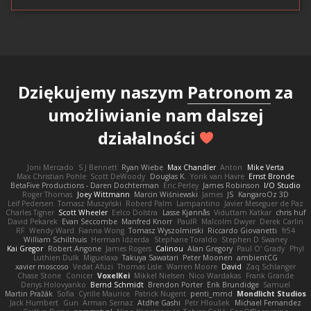
Dziękujemy naszym
Patronom
za
umożliwianie nam dalszej
działalności
Joni Mercado
S J Bennett
Ryan Wiebe
Max Chandler
Anton
Mike Verta
Max Christian Pohle
Scott DeWoody
Douglas K.
Yorik van Havre
Ernst Bronde
BetaFive Productions - Daren Dochterman
Eric Perley
James Robinson
I/O Studio
Roger Thomas
Joey Wittmann
Marcin Wiśniewski
James
JS
KangaroOz 3D
Leif Pedersen
Tomasz Muszyński
Roberd Palm
Lampantino
Javier Meseguer de Paz
Charles Tigner
Scott Wheeler
Eelco Dolstra
Lasse Kjønnås
Viduttam Katkar
chris huf
David Pekarek
Evan Seccombe
Manfred Knorr
PaulR
Malcolm Dwyer
Derek Carlin
RF
Wendy Ward
Fianna Wong
Tomasz Wyszolmirski
Riccardo Giovanetti
fr54
William Schilthuis
Herman Idzerda
Stephane Toraldo
Stephen D Swaney
Kai Gregor
Robert Angone
James Rogers
Calinou
Alan Gregory
Paul O' Grady
Phyl
Luthien Dulk
Miguelaxa
Takuya Sawatari
Peter Moonen
ambientCG
xavier moscoso
Vedat Afuzi
Thomas Lisle
Warren Moore
David
Zaq Schlanger
Chase Stone
Conicer
VoxelKei
Mikkel Nielsen
Nico Wardakas
Frank Grande
Denys Holovyanko
Bernd Schmidt
Brendon Porter
Erik Brundidge
Samuel
Martin Pražák
Sofia
Cyrille Maurice
Patrick Nugent
penti_mmd
Mondlicht Studios
Jack Humbert
Gun
Arman Sernaz
Atdhe Gashi
Petr Hloušek
Michael Fernandez