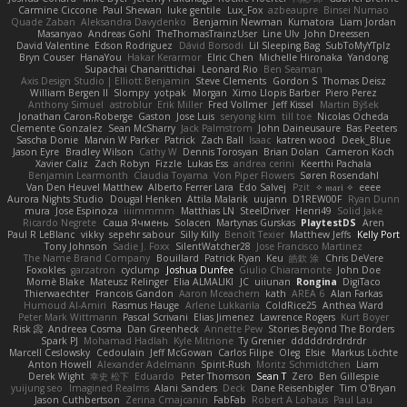
Carmine Ciccone
Paul Shewan
luke gentile
Lux_Fox
azbeaupre
Binsei Numao
Quade Zaban
Aleksandra Davydenko
Benjamin Newman
Kumatora
Liam Jordan
Masanyao
Andreas Gohl
TheThomasTrainzUser
Line Ulv
John Dreessen
David Valentine
Edson Rodriguez
Dávid Borsodi
Lil Sleeping Bag
SubToMyYTplz
Bryn Couser
HanaYou
Hakar Kerarmor
Elric Chen
Michelle Hironaka
Yandong
Supachai Chanarittichai
Leonard Rio
Ben Seaman
Axis Design Studio | Elliott Benjamin
Steve Clements
Gordon S
Thomas Deisz
William Bergen II
Slompy
yotpak
Morgan
Ximo Llopis Barber
Piero Perez
Anthony Simuel
astroblur
Erik Miller
Fred Vollmer
Jeff Kissel
Martin Býšek
Jonathan Caron-Roberge
Gaston
Jose Luis
seryong kim
till toe
Nicolas Ocheda
Clemente Gonzalez
Sean McSharry
Jack Palmstrom
John Daineusaure
Bas Peeters
Sascha Donie
Marvin W Parker
Patrick
Zach Ball
Isaac
katren wood
Deek_Blue
Jason Eyre
Bradley Wilson
Cathy W
Dennis Torosyan
Brian Dolan
Cameron Koch
Xavier Caliz
Zach Robyn
Fizzle
Lukas Ess
andrea cerini
Keerthi Pachala
Benjamin Learmonth
Claudia Toyama
Von Piper Flowers
Søren Rosendahl
Van Den Heuvel Matthew
Alberto Ferrer Lara
Edo Salvej
Pzit
✧ 𝔪𝔞𝔯𝔦 ✧
eeee
Aurora Nights Studio
Dougal Henken
Attila Malarik
uujann
D1REW00F
Ryan Dunn
mura
Jose Espinoza
iiiimmmm
Matthias LN
SteelDriver
Henri49
Solid Jake
Ricardo Negrete
Саша Ячмень
Solacen
Martynas Gurskas
PlaytestDS
Aren
Paul R LeBlanc
vikky
sepehr sabour
Silly Killy
Benoît Texier
Matthew Jeffs
Kelly Port
Tony Johnson
Sadie J. Foxx
SilentWatcher28
Jose Francisco Martinez
The Name Brand Company
Bouillard
Patrick Ryan
Keu
皓欽 涂
Chris DeVere
Foxokles
garzatron
cyclump
Joshua Dunfee
Giulio Chiaramonte
John Doe
Mornè Blake
Mateusz Relinger
Elia ALMALIKI
JC
uiiunan
Rongina
DigiTaco
Thierwaechter
Francois Gandon
Aaron Mceachern
kath
AREA 6
Alan Farkas
Humoud Al-Amiri
Rasmus Hauge
Arlene Lukkarila
ColdRice25
Anthea Ward
Peter Mark Wittmann
Pascal Scrivani
Elias Jimenez
Lawrence Rogers
Kurt Boyer
Risk 📀
Andreea Cosma
Dan Greenheck
Annette Pew
Stories Beyond The Borders
Spark PJ
Mohamad Hadlah
Kyle Mitrione
Ty Grenier
dddddrdrdrdrdr
Marcell Ceslowsky
Cedoulain
Jeff McGowan
Carlos Filipe
Oleg
Elsie
Markus Löchte
Anton Howell
Alexander Adelmann
Spirit-Rush
Moritz Schmidtchen
Liam
Derek Wight
幸史 松下
Eduardo
Peter Thomson
Sean T
Zero
Ben Gillespie
yuijung seo
Imagined Realms
Alani Sanders
Deck
Dane Reisenbigler
Tim O'Bryan
Jason Cuthbertson
Zerina Cmajcanin
FabFab
Robert A Lohaus
Paul Lau