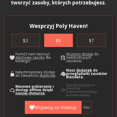
tworzyć zasoby, których potrzebujesz.
Wesprzyj Poly Haven!
$
3
$
5
$
7
Pomóż nam tworzyć
Wczesny dostęp
do
darmowe zasoby
dla
nadchodzących
każdego!
zasobów.
Nasz
dodatek
do
Natychmiastowy dostęp
przeglądarki zasobów
do zawartości
skarbców
.
Blendera.
Ucz się od nas
za
Masowe pobieranie i
pomocą
dostęp offline dzięki
pełnometrażowych
naszej chmurze
.
kursów wideo.
Wspieraj co miesiąc
Raz