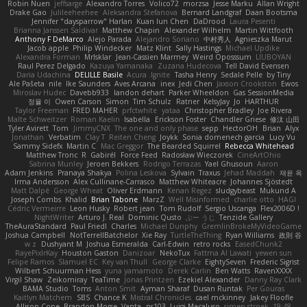
Robin Nuen
jeffsarge
Alexandro Torres
Volico72
morzsa
Jesse Marku
Allan Wright
Drake Gao
Julileeheehee
Aleksandra Stefanova
Bernard Landgraf
Daan Bootsma
Jennifer "daysparrow" Harlan
Kuan lun Chen
DaDrood
Laura Pesenti
Brianna Janssen Saldivar
Matthew Chapin
Alexander Wilhelm
Martin Wittfooth
Anthony F DeMarco
Alejo Parada
Alejandro Soriano
中村秀人
Agnieszka Marut
Jacob apple
Philip Windecker
Matz Klint
Sally Hastings
Michael Updike
Alexandra Forman
MrIsklar
Jean-Cassien Marmey
Weird Oposssum
LIUBOYAN
Raul Perez Delgado
Kazuya Yamanaka
Zuzana Hudecova
Tell David Evensen
Daria Udachina
DELILLE Basile
Acura .Ignite
Tasha Henry
Sedale Pelle
by Tiny
Ale Pašeta
nile
Ike Saunders
Aves Arcana
inex
Jedi Chen
Jaxson Crookston
Ewos
Miroslav Hudec
Davebb933
landon dehart
Parker Wheeldon
Gas SessionMedia
정율 이
Owen Carson
Simon
Tim Schulz
Ratner
KelsyJay
Jo
HARTHUR
Taylor Freeman
FRED MAHER
prfctwhite
yataa
Christopher Bradley
Joe Rivera
Malte Schweitzer
Roman Kaelin
Isabella
Erickson Foster
Chandler Griese
修汰 山田
Tyler Avirett
Tom
JimmyCNX
The one and only phase
sepp
HectorOH
Brian
Alyx
Jonathan
Verbatim
Clay T
Reiten Cheng
Joykk
Sonia domenech garcia
Lucy Vu
Sammy Sidefx
Martin C
Mac Greggor
The Bearded Squirrel
Rebecca Whitehead
Matthew Tronc
R
Gabirél
Force Feed
Radosław Wieczorek
CineArtOhio
Sabrina Munley
Jeroen Bekkers
Rodrigo Terrazas
Yael Ghusoun
Aaron
Adam Jenkins
Pranaya Shakya
Polina Leskova
Sylvain
Traxus
Jehad Maddah
재윤 옥
Irma Andersson
Alex Cullinane-Carrasco
Matthew Whiteacre
Johannes Sjöstedt
Matt Dalpé
George Wheat
Oliver Erdmann
Kenan Regez
sludgybeast
Mukund A
Joseph Combs
Khalid
Brian Tabone
MarzZ
Well Misinformed
charlie otto
HAGI
Cédric Vermeirre
Leon Husky
Robert jean
Tom Rudolf
Sergio Uscanga
Flex2006D !
NightWriter
Arturo J. Real
Dominic Qusto
ぶー うじ
Tenzide Gallery
TheAuraStandard
Paul Friedl
Charles
Michael Dunphy
GremlinBrokeMyVideoGame
Joshua Campbell
NotTerrellBatchelor
Xie Ray
TurtleTheThing
Ryan Williams
政則 谷
w z
Dushyant M
Joshua Esmeralda
Carl-Edwin
retro rocks
EasedChunk2
RayePixlrKay
Houston Gaston
Danizoar
NekoTux
Fattma Al Lawati
yewen sun
Felipe Ramos
Slamuel EC
Key van Thull
George Clarke
EightySeven
Frederic Sigrist
Wilbert Schuurman Hess
yuna yamamoto
Derek Carlin
Ben Watts
RavenXXXX
Virgil Shaw
Zeikomiray
TeaTime
Jonas Printzen
Ezekiel Alexander
Danny Ray Clark
BAMA Studio
Toms
Anton Smit
Ayman Sharaf
Dusan Runtak
Per Gouras
Kaitlyn Matchem
SBS
Chance K
Mistral Chronicles
cael mckinney
Jakey Floofle
Allison Cope
Brandon Morse
Vanta
ns103
Luigi Macaluso
simen stroek
19:48