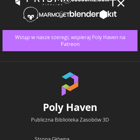
Wstąp w nasze szeregi, wspieraj Poly Haven na
Patreon
Poly Haven
Publiczna Biblioteka Zasobów 3D
Strona Główna