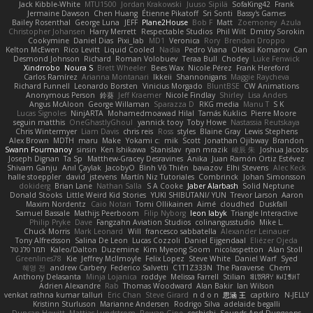
Jack Kibble-White
MTU1500
Jordan Krakowski
Juuso Sipilä
SofaKing42
Frank
Jermaine Dawson
Chen Huang
Étienne Pikatoff
Sri Sonti
Bassy's Games
Bailey Rosenthal
George Luna
JEFF
Plane2House
Bob F
Matt
Zoemoney
Azula
Christopher Johansen
Harry Merrett
Respectable Studios
Phil Wilt
Dmitry Sorokin
Cookymine
Daniel Dias
Pixi_lab
MD1
Veronica
Rory
Brendan Droppo
Kelton McEwen
Rico Levitt
Liquid Cooled
Nadia
Pedro Viana
Oleksii Komarov
Can
Desmond Johnson
Richard
Roman Volobuev
Teraa Bull
Chodey
Luke Fenwick
Xindrrobo
Noura S
Brett Wheeler
Bees Wax
Nicole Pérez
Frank Hereford
Carlos Ramírez
Arianna Montanari
Ikkeii
Shannonigans
Maggie Raycheva
Richard Funnell
Leonardo Borsten
Vinicius Morgado
BluntBSE
CW Animations
Anonymous Person
鈴葵
Jeff Kraemer
Nicole Findlay
Shirley
Lisa Anders
Angus McAloon
George Willaman
Sparazza D
RKG media
Manu T
S K
Lucas Signoles
NinjARTA
Mohamedmoawad Hilal
Tamás Kuklics
Pierre Moore
seguin matthis
OneGhastlyGhoul
yannick tooy
Toby Howe
Nastassia Reutskaya
Chris Wintermyer
Liam Davis
chris reis
Ross
styles
Blaine Gray
Lewis Stephens
Alex Brown
MDTH
maru
Make
Yokami c:
mik
Scott
Jonathan Ojibway
Brandon
Swann Fourmanoy
sinsin
Ken Ishikawa
Stanislav
ryan mrazik
峻辰 朱
Joshua Jacobs
Joseph Dignan
Ta Sp
Matthew-Gracey Desravines
Anika
Juan Ramón Ortiz Estévez
Shivam Ganju
Anıl Çaylak
JacobyO
Bình Võ Thiên
bavazov
Elhi Stevens
Alec Keck
halle stoeppler
david
jstevens
Martín Niz Tutoriales
Combrinck
Johan Simonsson
dokiderg
Brian Lane
Nathan Salla
S A Cooke
Jaber Alarbash
Solid Neptune
Donald Stooks
Little Weird Kid Stories
YUKI SHIBUTANI/ YUN
Trevor Larson
Aaron
Maxim Nordentz
Caio Notari
Tomi Ollikainen
Aimé
cloudhed
Duskfall
Samuel Bassale
Mathijs Peerboom
Filip Nyborg
leon labyk
Triangle Interactive
Philip Pryke
Dave
Fangzahn Aviation Studios
colinangusstudio
Mike L.
Chuck Morris
Mark Leonard
Will
francesco sabbatella
Alexander Leinauer
Tony Alfredsson
Salina De Leon
Lucas Cozzoli
Daniel Eijgendaal
Eliézer Ojeda
תמר פלג טל
Kaleo/Dalton
Duzemine
Kim Myeong Soom
nicolaspetton
Alan Stoll
Greenlines78
Kie
Jeffrey McIlmoyle
Felix Lopez
Steve White
Daniel Warf
Syed
혜영 전
andrew Carbery
Federico Salvetti
C1T1Z333N
The Paraverse
Chem
Anthony Delasanta
Minja Lojanica
roddye
Melissa Farrell
Stilian
ꌃ꒒ꀎꋪꋪꌩ ꀘꈤꀤꁅꃅ꓄
Adrien Alexandre
Rab
Thomas Woodward
Alan Bakir
Ian Wilson
venkat rathna kumar talluri
Eric Chan
Steve Girard
n d o n
思涵 王
captkiro
N-JELLY
Kristinn Sturluson
Marianne Andersen
Rodrigo Silva
adelaide begalli