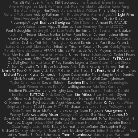
Marielli Vichique
Primaris
Kirt Blackwood
mark wrabel
James Harrison
Alvaro Villagomez
Mark Hoffman
Josh Roenker
Martin Lukačka
AaronFung
Ben-Adam Berger
Hun73rdk
Abraham Mast
YYSSun
Thierry Mayrand
Richard McGowan
Aubrey Pullman
R.J. Rhodes Writes
Atelier Argos Art
Light Films
Rémi Verschelde
Ryan Reisiger
SizeKivit
Stymie
Dustin
Patrick Brady
ProtanopicMidget
Brandon Snodgrass
Tyler K Spicher
Arnaud PUIRAVAUD
Joseph Catrambone
HippoThalamus
Sean Kennedy
Tomek LECOCQ
Paul Mcloughlin
DaLivelyGhost
Lose Pacific
Jimikimo
Ben Bosma
mark stalzer
Jack J
Ian Neisser
Marcus Morba
LePew
Ryan Roden-Corrent
Joshua Albers
Kristen Westphal
Jon White
Jack Fenech
Jotunkottr
Hexdrake's Art
Ted Curtis
nullinc
Zach du Toit
John Partington
Kazuki Kamimura
Mark Boss
Yaron L.
Lukas Kalbertodt
Marcos Vaz
Sébastien Tricoire
Masanori Tottori
QuirkyTopHat
ReJ aka Renaldas Zioma
VFRAME
Michael Whiteside
Wolfer Moyens
Arturo Leone
Pete
Alex Harvill
Lauri Kananen
wheany
Unreal Sensei
tchaikovsky2
Taylor J Peters
Molly Footman
大重生-TheRebirth
RSH__studio
Mat
S C
Cailrdar
PYTHA Lab
OddlyBigBear
binotti lucia
IT Roy
Karabo Legwaila
Zane Olson
Chord Shore
A. Stan Konowitz
Talii
Bruce Matthews
Aria
3dfan
Xatonym
Barney
Sethesh
blendFX
Petr O
Michael Vick
Seth // Gone Indie, Bro...
Eric Pontbriand
Glenn Jones
Michael Tedder
Krystal Camprubi
Eugene Ovcharenko
Fiona Margrie
Alan Daniels
Mark Mazaitis
Jeff
The Sarah Hirsch
Paul Dolzall
Wolf Daw
kyleboze
Taylor Galen Kadee
Steven Ekholm
Stephen Ellis
Aximmetry Technologies
Sarah Wiener
Andrew Faithfull
wellingtoncrab
Ada Rose Cannon
Resilient Picture Company
Almighty Laxz
Jonathan Brandt
Szabolcs Dombi
Jose Nario
ELITECAD
Nick Storey
Ryan
Kim Vitkus
Bryan Halcott
Glyph
Jan Oliver Koch
Reggie Storm
Dan Repp
pk
Nathaniel E Bell
Benita Winckler
Kai Honeck
Íkara
Psychosadistic
Algot Nordström
Trag1cHaze
KaiCee
Kurt Wilson
Stéphane Huart
Todd Eaton
P4C1F15T
charamath
Jakob Stolz
YeGrayHound
Kevin Turner
Brian McMullen
oleko senga
Jason Ferguson
Arrangemonk
Wesley Scafe
scott bilby
Victor
George e Chianese
Ben Visser
Albatross 3D
Sam Sartor
Andrej Striezenec
normalguy
Josh Macdonald
Pafka
Byeong Chul JIN
Dumbass Dragon
Alkaza1996
jAde
Lea Seidman Hernandez
Alexander Becker
Oscar Vargas
sastun1962
Totally Normal
Jared LeClaire
Christopher Bogs
Michael Dunkley
Alex Hyner
Scott Gilbert
Matthew Gerard
Julius Brockelmann
Alex
sotiris
Teneka B.
Dale Schwiesow
Thom Rittenhouse
Marcin Ignac
Martinotti