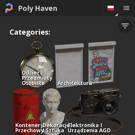
Poly Haven
Categories:
Odzież I
Przedmioty
Osobiste
Architektura
Kontenery I
Dekoracje
Elektronika I
Przechowywanie
I Sztuka
Urządzenia AGD