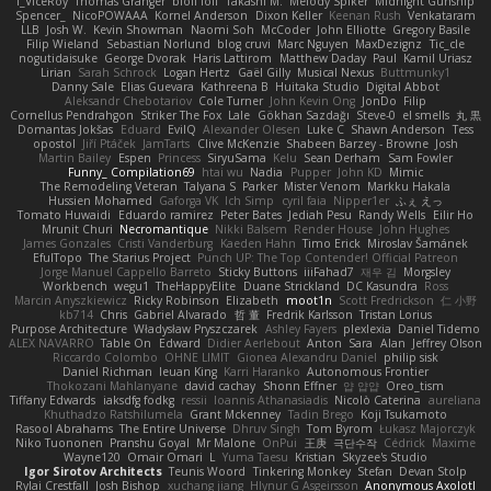
I_ViceRoy
Thomas Granger
bloli loli
Takashi M.
Melody Spiker
Midnight Gunship
Spencer_
NicoPOWAAA
Kornel Anderson
Dixon Keller
Keenan Rush
Venkataram
LLB
Josh W.
Kevin Showman
Naomi Soh
McCoder
John Elliotte
Gregory Basile
Filip Wieland
Sebastian Norlund
blog cruvi
Marc Nguyen
MaxDezignz
Tic_cle
nogutidaisuke
George Dvorak
Haris Lattirom
Matthew Daday
Paul
Kamil Uriasz
Lirian
Sarah Schrock
Logan Hertz
Gaël Gilly
Musical Nexus
Buttmunky1
Danny Sale
Elias Guevara
Kathreena B
Huitaka Studio
Digital Abbot
Aleksandr Chebotariov
Cole Turner
John Kevin Ong
JonDo
Filip
Cornellus Pendrahgon
Striker The Fox
Lale
Gökhan Sazdağı
Steve-0
el smells
丸 黒
Domantas Jokšas
Eduard
EvilQ
Alexander Olesen
Luke C
Shawn Anderson
Tess
opostol
Jiří Ptáček
JamTarts
Clive McKenzie
Shabeen Barzey - Browne
Josh
Martin Bailey
Espen
Princess
SiryuSama
Kelu
Sean Derham
Sam Fowler
Funny_ Compilation69
htai wu
Nadia
Pupper
John KD
Mimic
The Remodeling Veteran
Talyana S
Parker
Mister Venom
Markku Hakala
Hussien Mohamed
Gaforga VK
Ich Simp
cyril faia
Nipper1er
ふぇ えっ
Tomato Huwaidi
Eduardo ramirez
Peter Bates
Jediah Pesu
Randy Wells
Eilir Ho
Mrunit Churi
Necromantique
Nikki Balsem
Render House
John Hughes
James Gonzales
Cristi Vanderburg
Kaeden Hahn
Timo Erick
Miroslav Šamánek
EfulTopo
The Starius Project
Punch UP: The Top Contender! Official Patreon
Jorge Manuel Cappello Barreto
Sticky Buttons
iiiFahad7
재우 김
Morgsley
Workbench
wegu1
TheHappyElite
Duane Strickland
DC Kasundra
Ross
Marcin Anyszkiewicz
Ricky Robinson
Elizabeth
moot1n
Scott Fredrickson
仁 小野
kb714
Chris
Gabriel Alvarado
哲 董
Fredrik Karlsson
Tristan Lorius
Purpose Architecture
Władysław Pryszczarek
Ashley Fayers
plexlexia
Daniel Tidemo
ALEX NAVARRO
Table On
Edward
Didier Aerlebout
Anton
Sara
Alan
Jeffrey Olson
Riccardo Colombo
OHNE LIMIT
Gionea Alexandru Daniel
philip sisk
Daniel Richman
Ieuan King
Karri Haranko
Autonomous Frontier
Thokozani Mahlanyane
david cachay
Shonn Effner
얍 얍얍
Oreo_tism
Tiffany Edwards
iaksdfg fodkg
ressii
Ioannis Athanasiadis
Nicolò Caterina
aureliana
Khuthadzo Ratshilumela
Grant Mckenney
Tadin Brego
Koji Tsukamoto
Rasool Abrahams
The Entire Universe
Dhruv Singh
Tom Byrom
Łukasz Majorczyk
Niko Tuononen
Pranshu Goyal
Mr Malone
OnPui
王庚
극단수작
Cédrick
Maxime
Wayne120
Omair Omari
L
Yuma Taesu
Kristian
Skyzee's Studio
Igor Sirotov Architects
Teunis Woord
Tinkering Monkey
Stefan
Devan Stolp
Rylai Crestfall
Josh Bishop
xuchang jiang
Hlynur G Asgeirsson
Anonymous Axolotl