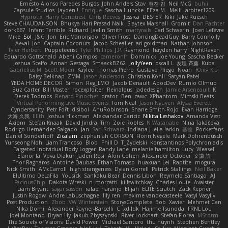
Ernesto Alonso Paredes Burgos
John Anders Stav
현진 김
Neil McG
buhii
Capsule Studios
Jayden !
Enrique
Sascha Huncke
Elīza M.
Melli
arbiter1209
Hyprotix
Harry Conquest
Chris Reeves
Jessica
DESTER
Kiki
Jake Ruesch
Steve CHAUDANSON
Bhukya Hari Prasad Naik
Slaytex Marshall
Gromit
Dan Pachter
dork667
Infant Terrible
Richard
Jaelin Smith
mattyrails
Carl Schwerin
Joeri Lefévre
Mike
Sol
J&G
Jon
Eric Manongdo
Oliver Frost
DancingDeadGuy
Barry Connolly
Aeval
Jon
Captain Coconuts
Jacob Schealler
ari-goldman
Nathan Johnson
Tyler Herbert
Puppeteerist
Tyler Phillips
J.P. Raymond
hayden harry
NightRaven
Eduardo Gottschald
Abeni Campos
cameronfr
Dominick
Joe Young
Sascha Becker
Joshua Scelfo
Annah Gestaga
SmaackBZ62
JollyYeen
oscall L
友理 斉藤
Kuba
Gabrielius M
Scott Moen
Kaylee
Thomas Pierro
Gustavo Pliego
Noah
Юлія Кізі
Daisy Belknap
ZMM
Jason Anderson
Christian Kohli
Satyan Patel
YEDA HOME DECOR
Simon
Reg_LMO
Jacob Denault
ApocDev
Rumlo Olmub
Buz Carter
Bill Master
rpcexploiter
Reinaldus
jadedesign
Jamie Arseneault
K
Derek Toombs
Renato Pinochet
qrator
Ben
cawc
XPhantom
Mimski Beats
Virtual Performing Live Music Events
Tom Neal
Jason Nguyen
Alyssa Everett
Cyndersanity
Petr Fořt
disiboi
AnuRobinson
Shane Smith-Rojo
Evan Harridge
大海 久我
lilith
Joshua Hickman
Aleksandar Caricic
Nikita Leshakov
Amanda Vest
Axiom
Stefan Knaak
David Jindra
Tim
Zoie Robles
N Watanabe
Nina Takáčová
Rodrigo Hernández Salgado
Jan
Sari Schwarz
Indiana J
ella larkin
基德
Pocketfans
Daniel Sonderhoff
Zicalam
zephaniah CORSON
Florin Negele
Mark Dohrenbusch
Yunseong Noh
Liam Trancoso
Blob
Phill D
T_Zydelski
Konstantinos Polychroniadis
Targeted Individual Body Logger
Randy Lane
melanie hamilton
Lucy
Weasel
Elanor la
Vova Diakur
Jaden Rosi
Alon Cohen
Alexander October
文謙 許
Thor Ragnaros
Antoine Daubas
Ethan Tomaso
huaxuan Lei
Raptite
mogura
Nick Smith
AMcCarroll
high strangeness
Dylan Gorrell
Patrick Stallings
Neil Baker
ElUltimo DeLaFila
Yousick
Sankaku Bear
Dennis Libon
Reymeld Santiago
AJ
FacinusChip
Dakota Wreski
n_morcatti
killswitchkay
Charles Louie
Avaister
Liam Bryant
sagar sasson
rafael naranjo
Elijah
ELITE Scratch
Zack Kepner
Justin Rogow
Andre Labuschagne
lily ren
maxime vandecasteele
Vasyl Vasyliv
Post Production
Zbob
VW Winterstein
StorysComplete
Bob
Xavier
Mehmet Can
Nika Domi
Alexander Rayner-Barcelli
C
xd Idk
Hajime Tsunoda
FRNL Lou
Joel Montano
Bryan Hy
Jakub Zbyszynski
River Lockhart
Stefan Florea
MStorm
The Society of Visions
David Power
Michael Santoro
thu huynh
Stephen Bentley