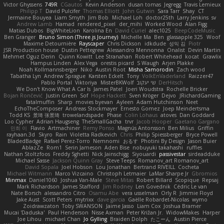
Victor Ghyssens
749R
CGautos
Kevin Anderson
dusan tomas
Jegregg
Travis Lemieux
Philipp T
David Pulcifer
Thomas Elliott
John Gutwin
Sara Tarr
Shay
CT
Jermaine Bouyea
Liam Smyth
Jim Bob
Michael Loh
doctor25th
Larry Jenkins
sv
Andrew Lamb
Hamad
rendered_pixel
der_mihi
Worked Wood
Alan Figg
Matias Dubos
BigWhiteLion
Karolina En
David Curiel
alec1025
BeepCodeMusic
Ben Granger
Bruno Simon (Three.js Journey)
Michelle Ma
Ben
glassapple 325
Woof
Maxime Detournière
Rayscaper
Chris Dickson
idkdude
성익 김
Piotr
JSR Production house
Dustin Pettegrew
Alessandro Mennonna
Onalist
Devin Martin
Mehmet Oguz Derin
Quinn Kowitt
Lee Stranahan
Robert Whitehead
kocat
Grawlix
Hampus Linden
Alex Vega
orestis picard
S Waugh
Arjen Plakke
Noah Kollmannsberger
Niko
Austin Root
Misha Samorodin
Zach wood
Tabatha Lyn
Andrew Sprague
Karsten Eckelt
Tony
VolkEnVaderland
Raizzer47
Pablo Portal
Viktoriya
MisterBKWolf
שי יעקוב
DerHitsch
We Don't Know What A Car Is
James Patel
Joeri Woudstra
Rochelle Bricker
Bojan Rončević
Justin Green
Sof
Hope Hackett
Sven Kröger
Dejvo
JRichardGaming
fatalmuffin
Sharp
movies byevan
Ayleen
Adam Hutchinson
Neet
EchoTheComposer
Andreas Stockmayer
Ernesto Gomez
Joep Meindertsma
Todd KS
景琦 张景琦
trowelandspade
Phase
Colin Lohaus
atoves
Dan Goddard
Loo Cypher
Adrian Haugseng
TheSmallGacha
trvr
Jacob Hooper
Gaetano Gargano
민희 이
Flavio
Artmachiner
Remy Ponso
Magnús Antonsson
Ben Milius
Griffin
rayhaan.3d
Skyro
Rain
Violetta Radkevich
Chris
Philip Spiessberger
Bryce Powell
BladedBadge
Rafael Perez-Torro
Nemnomi
おるす
Photini By Design
Jason Buier
AblazZe
Rom1
Serin Jameson
Aden Bise
nobuyuki takahashi
ruffles
Nathan Stoltzfoos
Freddy Sghetti
Nick Jainschigg
Siyouardi
passivestar
sirdeadduke
Michael Sasse
Jackson Quinn Gray
Steve Teeps
Romanov_art Romanov_art
David Sopala
Joel Hobson
Lou Jonathan
Bertrand RIVEILL
Cocheta
Michael Witmann
Marco Vizcaino
Christoph Letmaier
LaMar Sharpe Jr
Gbromios
Minmax
Daniel1060
Joshua Van-Male
Steve Mitas
Robert Billard
Scopique
Repsaj
Mark Richardson
James Stafford
Jim Rodney
Len Govednik
Cédric Le van
Nate Borsch
alessandro Citro
Osamu Abe
vera usselman
Orly R
Jimmie Floyd
Jake Aust
Scott Peters
mytrixx
dave garcia
Gaëlle Robardet-Nicolas
wymo
Zoidrawzaton
Toby SWANSON
Jaime Jasso
Liam Cox
Joshua Bramer
Mucai 'Daduska'
Paul Henderson
Nisse Axman
Peter Križan Jr.
WidowMakes
Harper
Joe Lihou
michael Chan
Jo Gylling
Braiden Dolph
たこーん
Austin Pierce