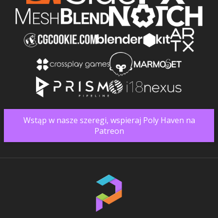
Wstąp w nasze szeregi, wspieraj Poly Haven na
Patreon