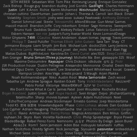
SETH WEBER
Sebastian Witt
Tom Pike
Kenleung Leung
Enrique Gonzalez
Zack Bishop
Rouge guy
brandon dudley
Joel Gordils
GadFlight
Charles Herrmann
Justin
LvH
K Anon
Richie
Karim Mohamed
Weichnudel
Marcus Grennborg
christian cuttino
DaveHuman
juanito
Johan L
Theresa A. Carroll
Iain Black
Einarr
Volatility
Stephen Smith
joshy west xoxo
Łukasz Pawłowski
Anthony Dilmore
Daniel Schmid Leal
Steele
Nitrosimi96
ANonEMoose
Gun Metal Games
macoll macoll
Brandon Joffe
Cory robertson
Ember
Sage Himeros
Sweeper3D
Bruno Yudi
Daddios Studios
Aleksey Pollack
Lotus
Fabrizio Guidotti
Esbern Hansen
ran nie
Justper's Furry Avatar World
Kevin LomondDesign
Victor Ghyssens
749R
CGautos
Kevin Anderson
dusan tomas
Jegregg
Travis Lemieux
Philipp T
David Pulcifer
Thomas Elliott
John Gutwin
Sara Tarr
Shay
CT
Jermaine Bouyea
Liam Smyth
Jim Bob
Michael Loh
doctor25th
Larry Jenkins
sv
Andrew Lamb
Hamad
rendered_pixel
der_mihi
Worked Wood
Alan Figg
Matias Dubos
BigWhiteLion
Karolina En
David Curiel
alec1025
BeepCodeMusic
Ben Granger
Bruno Simon (Three.js Journey)
Michelle Ma
Ben
glassapple 325
Woof
Maxime Detournière
Rayscaper
Chris Dickson
idkdude
성익 김
Piotr
JSR Production house
Dustin Pettegrew
Alessandro Mennonna
Onalist
Devin Martin
Mehmet Oguz Derin
Quinn Kowitt
Lee Stranahan
Robert Whitehead
kocat
Grawlix
Hampus Linden
Alex Vega
orestis picard
S Waugh
Arjen Plakke
Noah Kollmannsberger
Niko
Austin Root
Misha Samorodin
Zach wood
Tabatha Lyn
Andrew Sprague
Karsten Eckelt
Tony
VolkEnVaderland
Raizzer47
Pablo Portal
Viktoriya
MisterBKWolf
שי יעקוב
DerHitsch
We Don't Know What A Car Is
James Patel
Joeri Woudstra
Rochelle Bricker
Bojan Rončević
Justin Green
Sof
Hope Hackett
Sven Kröger
Dejvo
JRichardGaming
fatalmuffin
Sharp
movies byevan
Ayleen
Adam Hutchinson
Neet
EchoTheComposer
Andreas Stockmayer
Ernesto Gomez
Joep Meindertsma
Todd KS
景琦 张景琦
trowelandspade
Phase
Colin Lohaus
atoves
Dan Goddard
Loo Cypher
Adrian Haugseng
TheSmallGacha
trvr
Jacob Hooper
Gaetano Gargano
민희 이
Flavio
Artmachiner
Remy Ponso
Magnús Antonsson
Ben Milius
Griffin
rayhaan.3d
Skyro
Rain
Violetta Radkevich
Chris
Philip Spiessberger
Bryce Powell
BladedBadge
Rafael Perez-Torro
Nemnomi
おるす
Photini By Design
Jason Buier
AblazZe
Rom1
Serin Jameson
Aden Bise
nobuyuki takahashi
ruffles
Nathan Stoltzfoos
Freddy Sghetti
Nick Jainschigg
Siyouardi
passivestar
sirdeadduke
Michael Sasse
Jackson Quinn Gray
Steve Teeps
Romanov_art Romanov_art