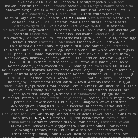
Filip Zelenjak
Ali Kılıç
Антон Сергеевич
bahriye taşdelen
Sky JK Arch
Razvan Cristiadis
Leo Euden
Carbonic
Kacper K
40. I Nengah Raditya Karya Putra
Sideways
Sergio Pamies
Oliver
Viorel Vlaican
Hurt Hand
Tamagoooo
TetaBOT
Kira V
XanderDK
John B.
Mark Scott
HG Park
William Karavites
Trollstuhl HagenLord
Mark Habbish
Call Me Sensei
NotARectangle
Noelle DeCuir
jae hoon Choi
Yd C
M C
Cameron Taylor
Nenad Nikolic
Tanner Moerke
Victor Ofvergard
苏打
K Y
Galahan
Derek Anwyl
W00k13
Released 50
MeTheManwich
iosgamertool
Bob Ashton
INFADEL
Devin Mattox
Jon Martello
Jan
Wyatt Sui
LesterCovax
Cue
tran tuan
Bad Radish
Sebastian
暁子 清水
Dan Wheatley
Md. Wasif Anjum
Lewis of the Rat Brigade
Juan Pinilla
My Name
Iggy
Terifict
Kiddow
simsterns
Olivier Babet
Brandon Wilkie
BlackSkyNinja
Pavel Karapud
Daren Gallo
Peleg Tabib
Null
Cole Johnson
Joe Bergmann
Pav North
Mike Rogers
Bull Spit
Sage
Ryan Kirkland
Luke White
Yannick
falgn0n
CGSpoon
gubi
Daniel Robertson
Brennan Oort
sanxbile
Dustin McGlinchey
Matias Vialagro
lininx66
Joe Brady
Andre Buzzo
Christian Stankovic
Việt Anh Lê
LYRICS OF LIFE
Webora Studios
Sean
乐 音
Petros
眠瓏
James
John Deere
Roman Vyborny
John Woodall
an l
BZK Gaming Leo
chen zhen
MODECAM
Kevin Klever
dima sirababa
Andrew Pierce
Артем Бардин
nagi
FranklinTremplin
JL
Iustin Ocunschi
Joey Parrella
Christian Lee
Robert Hankinson
M0TH
Jack Ü
LCQP
FENG XU
Ali DeAdam
Styxx
GLASS ACT
kona
T1 Exotic
RZ
abby!
ll Stanced
Import_bpy
Hamsternator
Forest Katsch
NuWest
Antonio Castaldo
Daisy Jai
Tristan Davies
Jay Spurgeon
David Thomas
Samuel Vikse Bruvik
BusaBusa
C+HO aR
Taylor Williams
Vasily
Nikoloz Todua
ma de
Dennis Hosgood
Jared Bullard
John Dykes
Yihui Xiong
Jay Renteria
Lucie Královcová
BurpingMusquito
humansoulinterface
Hector Estrada
Ranya Zhong
_Blobster_
Le sun
megan lavoie
Spartan 052
Brayden evans
Austin Taylor
S Mingkwan
Wawy
Kerstetter
Gicly Rodríguez
DryingUEFN
IS IT?
Thunderjaw Thunderjaw
Carlos Martin Jr
Studio 9
Alberto Hernandez
Running Man
Digital Ancients
Vlajko Tomić
Dan Palasz
Fadil Bay
Fabricio BJS
Ash Younes
Mr Memz
Paweł Krysiak
Gavin Dasuta
The Mighty KC
Nifty Nic
UltimateTJF
Quistis
Reinier Weerts
MaxMinutiae
Adrián ramos
Oachkatzl Schwoaf
dr32768
corbin tinsley
Cassandra Stewart
MikeyLikesIt
Delano Lowes
doggybdog26
Chris Aitan
yuta t
Sean Woods
cubeorigins
Tommy Parish
Just Rovin
Austin Rea
Shane Yamamoto
Eugene Dementjev
Vitaliy Florin
Никуся Гноянко
Michael Eckert
John Fewell