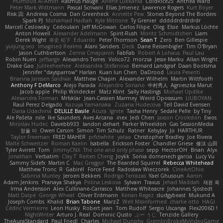
Humoud Al-Amiri
Rasmus Hauge
Arlene Lukkarila
ColdRice25
Anthea Ward
Peter Mark Wittmann
Pascal Scrivani
Elias Jimenez
Lawrence Rogers
Kurt Boyer
Risk 📀
Andreea Cosma
Dan Greenheck
Annette Pew
Stories Beyond The Borders
Spark PJ
Mohamad Hadlah
Kyle Mitrione
Ty Grenier
dddddrdrdrdrdr
Marcell Ceslowsky
Cedoulain
Jeff McGowan
Carlos Filipe
Oleg
Elsie
Markus Löchte
Anton Howell
Alexander Adelmann
Spirit-Rush
Moritz Schmidtchen
Liam
Derek Wight
幸史 松下
Eduardo
Peter Thomson
Sean T
Zero
Ben Gillespie
yuijung seo
Imagined Realms
Alani Sanders
Deck
Dane Reisenbigler
Tim O'Bryan
Jason Cuthbertson
Zerina Cmajcanin
FabFab
Robert A Lohaus
Paul Lau
Robin Nuen
jeffsarge
Alexandro Torres
Volico72
morzsa
Jesse Marku
Allan Wright
Drake Gao
Julileeheehee
Aleksandra Stefanova
Bernard Landgraf
Daan Bootsma
Jennifer "daysparrow" Harlan
Kuan lun Chen
DaDrood
Laura Pesenti
Brianna Janssen Saldivar
Matthew Chapin
Alexander Wilhelm
Martin Wittfooth
Anthony F DeMarco
Alejo Parada
Alejandro Soriano
中村秀人
Agnieszka Marut
Jacob apple
Philip Windecker
Matz Klint
Sally Hastings
Michael Updike
Alexandra Forman
MrIsklar
Jean-Cassien Marmey
Weird Oposssum
LIUBOYAN
Raul Perez Delgado
Kazuya Yamanaka
Zuzana Hudecova
Tell David Evensen
Daria Udachina
DELILLE Basile
Acura .Ignite
Tasha Henry
Sedale Pelle
by Tiny
Ale Pašeta
nile
Ike Saunders
Aves Arcana
inex
Jedi Chen
Jaxson Crookston
Ewos
Miroslav Hudec
Davebb933
landon dehart
Parker Wheeldon
Gas SessionMedia
정율 이
Owen Carson
Simon
Tim Schulz
Ratner
KelsyJay
Jo
HARTHUR
Taylor Freeman
FRED MAHER
prfctwhite
yataa
Christopher Bradley
Joe Rivera
Malte Schweitzer
Roman Kaelin
Isabella
Erickson Foster
Chandler Griese
修汰 山田
Tyler Avirett
Tom
JimmyCNX
The one and only phase
sepp
HectorOH
Brian
Alyx
Jonathan
Verbatim
Clay T
Reiten Cheng
Joykk
Sonia domenech garcia
Lucy Vu
Sammy Sidefx
Martin C
Mac Greggor
The Bearded Squirrel
Rebecca Whitehead
Matthew Tronc
R
Gabirél
Force Feed
Radosław Wieczorek
CineArtOhio
Sabrina Munley
Jeroen Bekkers
Rodrigo Terrazas
Yael Ghusoun
Aaron
Adam Jenkins
Pranaya Shakya
Polina Leskova
Sylvain
Traxus
Jehad Maddah
재윤 옥
Irma Andersson
Alex Cullinane-Carrasco
Matthew Whiteacre
Johannes Sjöstedt
Matt Dalpé
George Wheat
Oliver Erdmann
Kenan Regez
sludgybeast
Mukund A
Joseph Combs
Khalid
Brian Tabone
MarzZ
Well Misinformed
charlie otto
HAGI
Cédric Vermeirre
Leon Husky
Robert jean
Tom Rudolf
Sergio Uscanga
Flex2006D !
NightWriter
Arturo J. Real
Dominic Qusto
ぶー うじ
Tenzide Gallery
TheAuraStandard
Paul Friedl
Charles
Michael Dunphy
GremlinBrokeMyVideoGame