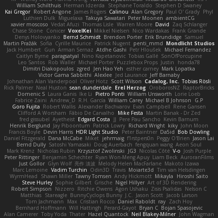
William Schilthuis
Herman Idzerda
Stephane Toraldo
Stephen D Swaney
Kai Gregor
Robert Angone
James Rogers
Calinou
Alan Gregory
Paul O' Grady
Phyl
Luthien Dulk
Miguelaxa
Takuya Sawatari
Peter Moonen
ambientCG
xavier moscoso
Vedat Afuzi
Thomas Lisle
Warren Moore
David
Zaq Schlanger
Chase Stone
Conicer
VoxelKei
Mikkel Nielsen
Nico Wardakas
Frank Grande
Denys Holovyanko
Bernd Schmidt
Brendon Porter
Erik Brundidge
Samuel
Martin Pražák
Sofia
Cyrille Maurice
Patrick Nugent
penti_mmd
Mondlicht Studios
Jack Humbert
Gun
Arman Sernaz
Atdhe Gashi
Petr Hloušek
Michael Fernandez
Caitlyn Byrne
paragsatyal
Nino Kapetanovic
Tobias Gallé
SonOfPorcupine
Leo Santos
Rob Waller
Michael Porter
Puzzlebox Props
Justin
honda78
Dimitri Diakopoulos
zgred
Jen Hao Yeh
esther carney
Mark Lopatka
Victor Gama Sabbithi
Alexlee
Jed Laurance
Jeff Barnaby
Johnathan Alan Vanderpool
Oliver Hotz
Scott Wilson
Cadalog, Inc.
Tobias Rösli
Rick Palmer
Neal Huston
sean dunderdale
Erel Herzog
OroborosNZ
RaptorBricks
Domenic S
Laura Ganis
Ike Li
Pietro Ponti
William Unsworth
Lorie Loeb
Fabrice Zaini
Andrew_D
R.H. García
William Carey
Michael B Johnson
G.P
Goro Fujita
Robert Wallis
Alexander Bachvarov
Evan Campbell
Rene Gansen
Clifford A Worsham
Fábio De Carvalho
Mike Festa
Martin Banak - Dr Zed
fred gissubel
Ayetheist
Edgard Costa
JJ
Pere Pau Sancho
Kevin Barnum
Henrik Berglund
Jay Piboontum
Patrick Lowry
Richard Wright
kiky
John Moon
Francis Boyle
Devin Harris
HDR Light Studio
Peter Baintner
Da5id
Bob Dowling
Daniel Fitzgerald
Dana McCabe
Miket
jehrmaig
f1rstpers0n
Peggy O'Brien
Jason Lai
Bernd Dully
Satoshi Yamasaki
Doug Auerbach
fengquan wang
Aeon Soul
Mark Krenz
Nicholas Rubin
Krzysztof Zwolinski
JG3
Nicolas Côté
V-o
Josh Purple
Peter Rittinger
Benjamin Schechter
Ryan Won-Meng Apuy
Liam Beck
AuroranFilms
Just Gollor
Glyn Wolf
亮作 淡波
Melody Helen MacFarlane
Makoto Izawa
Marc Lemoine
Vadim Turchin
Odin3D
Travis
Moiarte3d
Tim van Helsdingen
WyrmHead
Shawn Miller
Tawny Tomsen
Andy Hickmott
Mikayla
Hiroshi Saito
Steve Hurley
Sophie Gilbert
Grische
Nigel Hillyer
Art of 3D Rendering
Robert Simpson
Nizzero
Ritchie Owens
Agon Ushaku
Zisis Psalidas
Nelson C
Matthias
Stareagle
BunnyCyclops Bunny
J.C.
Jason Scott
Jacob Larson
Tom Jachmann
Max
Cristian Rocco
Daniel Raboldt
ray
Zach Hoy
Bernhard Hoffmann
Will Hattingh
Perard-Gayot
Bryan C
Bojan Spasojevic
Alan Camerer
Toby Yoda
Thater
Hazel Quantock
Neil Blakey-Milner
John Wagman