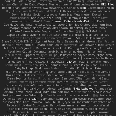
George M. Dyck
Thbatcos
Dmytro Volovnenko
Stina Walberg
Cosmas A Demetriou
ענבר פז
Clem White
DeboxMojave
Meene Lindner
Vincent Ludwig Kiefner
BF2 _Pilot
Robert
Brian Racer
Ian Watts
JGWentworth877
Gan3e46
Jean
Dazzworks3d
Kilian
D. J.
Ahmed.ashii092112 ahmed092112
E. Belliveau
wesleyCrowbar
Vibralizer
Dominic Blake
Goglomo
takoslvt
Renn Exev
Musa muturi
Ducksink
Joshua Kendrick
Daniel Arendzen
Bang1324
Jeremy Whitter
Nekom Glew
Amako Izumi
jeffox09
Caro
Brennan Rafters
NewbieDot
iz o
Kay-S
Zee MacDonald
Antonio Gasca-Alvarez
Jacob Dillon
Joe Chabot
Maximum Swag
morgan monroe
Nader Hassan
Alex Navarre
BlindPenguin
James Barber
Ernesto Alonso Paredes Burgos
John Anders Stav
현진 김
Neil McG
buhii
Capsule Studios
Jayden !
Enrique
Sascha Huncke
Elīza M.
Melli
arbiter1209
Hyprotix
Harry Conquest
Chris Reeves
Jessica
DESTER
Kiki
Jake Ruesch
Steve CHAUDANSON
Bhukya Hari Prasad Naik
Slaytex Marshall
Gromit
Dan Pachter
dork667
Infant Terrible
Richard
Jaelin Smith
mattyrails
Carl Schwerin
Joeri Lefévre
Mike
Sol
J&G
Jon
Eric Manongdo
Oliver Frost
DancingDeadGuy
Barry Connolly
Aeval
Jon
Captain Coconuts
Jacob Schealler
ari-goldman
Nathan Johnson
Tyler Herbert
Puppeteerist
Tyler Phillips
J.P. Raymond
hayden harry
NightRaven
Eduardo Gottschald
Abeni Campos
cameronfr
Dominick
Joe Young
Sascha Becker
Joshua Scelfo
Annah Gestaga
SmaackBZ62
JollyYeen
oscall L
友理 斉藤
Kuba
Gabrielius M
Scott Moen
Kaylee
Thomas Pierro
Gustavo Pliego
Noah
Юлія Кізі
Daisy Belknap
ZMM
Jason Anderson
Christian Kohli
Satyan Patel
YEDA HOME DECOR
Simon
Reg_LMO
Jacob Denault
ApocDev
Rumlo Olmub
Buz Carter
Bill Master
rpcexploiter
Reinaldus
jadedesign
Jamie Arseneault
K
Derek Toombs
Renato Pinochet
qrator
Ben
cawc
XPhantom
Mimski Beats
Virtual Performing Live Music Events
Tom Neal
Jason Nguyen
Alyssa Everett
Cyndersanity
Petr Fořt
disiboi
AnuRobinson
Shane Smith-Rojo
Evan Harridge
大海 久我
lilith
Joshua Hickman
Aleksandar Caricic
Nikita Leshakov
Amanda Vest
Axiom
Stefan Knaak
David Jindra
Tim
Zoie Robles
N Watanabe
Nina Takáčová
Rodrigo Hernández Salgado
Jan
Sari Schwarz
Indiana J
ella larkin
基德
Pocketfans
Daniel Sonderhoff
Zicalam
zephaniah CORSON
Florin Negele
Mark Dohrenbusch
Yunseong Noh
Liam Trancoso
Blob
Phill D
T_Zydelski
Konstantinos Polychroniadis
Targeted Individual Body Logger
Randy Lane
melanie hamilton
Lucy
Weasel
Elanor la
Vova Diakur
Jaden Rosi
Alon Cohen
Alexander October
文謙 許
Thor Ragnaros
Antoine Daubas
Ethan Tomaso
huaxuan Lei
Raptite
mogura
Nick Smith
AMcCarroll
high strangeness
Dylan Gorrell
Patrick Stallings
Neil Baker