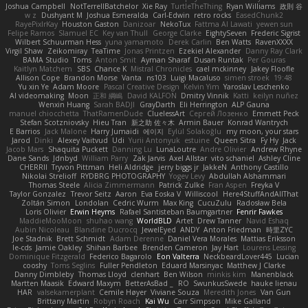
Joshua Campbell
NotTerrellBatchelor
Xie Ray
TurtleTheThing
Ryan Williams
政則 谷
w z
Dushyant M
Joshua Esmeralda
Carl-Edwin
retro rocks
EasedChunk2
RayePixlrKay
Houston Gaston
Danizoar
NekoTux
Fattma Al Lawati
yewen sun
Felipe Ramos
Slamuel EC
Key van Thull
George Clarke
EightySeven
Frederic Sigrist
Wilbert Schuurman Hess
yuna yamamoto
Derek Carlin
Ben Watts
RavenXXXX
Virgil Shaw
Zeikomiray
TeaTime
Jonas Printzen
Ezekiel Alexander
Danny Ray Clark
BAMA Studio
Toms
Anton Smit
Ayman Sharaf
Dusan Runtak
Per Gouras
Kaitlyn Matchem
SBS
Chance K
Mistral Chronicles
cael mckinney
Jakey Floofle
Allison Cope
Brandon Morse
Vanta
ns103
Luigi Macaluso
simen stroek
19:48
Yu xin Ye
Adam Moore
Pascal Creative Design
Kelvin Yim
Yaroslav Leschenko
AI videomaking
Moon
正和 綱嶋
David KALFON
Dmitry Vinnik
Katti
keilyn nuñez
Wenxin Huang
Sarah BADJI
GrayDarth
Eli Herrington
ALP Gauna
manuel chiocchetta
ThatRamenDude
CluelessArt
Cергей Лозенко
Emmett Peck
Stefan Scotzniovsky
Hieu Tran
新之助 佐々木
Armin Bauer
Konrad Wantrych
E Barrios
Jack Malone
Harry Jumaidi
에이지
Eylül Solakoğlu
my moon, your stars
Jarod
Dinki
Alexey Vaitvud
Udi
Yurii Antonyuk
estuine
Queen Sitra
Fy Hy
Jack
Jacob Mars
Shaquita Puckett
Danning Lu
LunaLoutre
Andre Olivier
Andrew Rhyne
Dane Sands
Jdnbyd
William Parry
Zak Jarvis
Axel Allstar
vito schaniel
Ashley Cline
CHERRII
Tryvon Pittman
Heli Aldridge
jerry biggs jr
JakkeN
Anthony Castillo
Nikolai Strelioff
RYDBRG PHOTOGRAPHY
Yogev Levy
Abdullah Alshammari
Thomas Steele
Alicia Zimmermann
Patrick Zulke
Fran Aspen
Freyka V
Taylor Gonzalez
Trevor Seitz
Aaron
Eva Eoska V
Williscool
Here4StuffAndAllThat
Zoltán Simon
Londolan
Cedric Wurm
Max King
CucuZulu
Radosław Bela
Loris Olivier
Erwin Heyms
Rafael Santisteban Baumgartner
Fenrir Fawkes
MaddieMooMoon
shuhao wang
WorldBLD
Artet
Drew Tanner
Navid Eshaq
Aubin Nicoleau
Blandine Ducrocq
JewelEyed
ANDY
Anton Friedman
時里ZYC
Joe Stadnik
Brett Schmidt
Adam Derenne
Daniel Vera Morales
Mattias Eriksson
le-cds
Jamie Oakley
Shihan Barbee
Brenden Cameron
Jay Hart
Lourens Lessing
Dominique Fitzgerald
Federico Bagarolo
Eon Valterra
NeckbeardLover445
Lucian
cooshy
Toms Seglins
Fuller Pendleton
Eduard Marsinyac
Matthew J Clarke
Danny Dimbleby
Thomas Lloyd
clenhart
Ben Wilson
minkis kim
Manenblack
Martten Maasik
Edward Maxym
BetterAsBad _
RO
SwunkusSwede
hauke lienau
HAR
valsekamerplant
Cemile Høyer
Viviane Souza
Meredith Jones
Van Gun
Brittany Martin
Robyn Roach
Kai Wu
Carr Simpson
Mike Galland