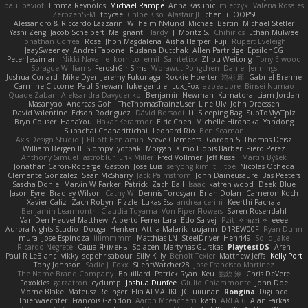
paul paviot
Emma Reynolds
Michael Rampe
Anna Kasunic
mleczyk
Valeria Rosales
ZerozenSFM
tbycae
Chloe Kiso
Alastair JL
chen li
OOPS!
Alessandro & Riccardo Lazzarin
Wilhelm Nylund
Michael Bertin
Michael Stetler
Yashi Zeng
Jacob Schelbert
Malignant
Hardy
J
Moritz S.
Chihirios
Ethan Mulwee
Jonathan Correa
Rose
Jhon Magdalena
Aisha Harper
Fuji
Rupert Eveleigh
JaaySweeney
Andrei Tabone
Ruslana Dutchak
Allen Partridge
EpsilonCG
Peter Jessiman
Nikki Navaille
komito
emil
Saintetixx
Zhou Weitong
Tony Elwood
Sprague Williams
FeroshGirlSims
Worawut Pongchen
Daniel Jennings
Joshua Conard
Mike Dyer
Jeremy Fukunaga
Rockie Hoerter
鸿彬 邱
Gabriel Brenne
Carmine Ciccone
Paul Shewan
luke gentile
Lux_Fox
azbeaupre
Binsei Numao
Quade Zaban
Aleksandra Davydenko
Benjamin Newman
Kumatora
Liam Jordan
Masanyao
Andreas Gohl
TheThomasTrainzUser
Line Ulv
John Dreessen
David Valentine
Edson Rodriguez
Dávid Borsodi
Lil Sleeping Bag
SubToMyYTplz
Bryn Couser
HanaYou
Hakar Kerarmor
Elric Chen
Michelle Hironaka
Yandong
Supachai Chanarittichai
Leonard Rio
Ben Seaman
Axis Design Studio | Elliott Benjamin
Steve Clements
Gordon S
Thomas Deisz
William Bergen II
Slompy
yotpak
Morgan
Ximo Llopis Barber
Piero Perez
Anthony Simuel
astroblur
Erik Miller
Fred Vollmer
Jeff Kissel
Martin Býšek
Jonathan Caron-Roberge
Gaston
Jose Luis
seryong kim
till toe
Nicolas Ocheda
Clemente Gonzalez
Sean McSharry
Jack Palmstrom
John Daineusaure
Bas Peeters
Sascha Donie
Marvin W Parker
Patrick
Zach Ball
Isaac
katren wood
Deek_Blue
Jason Eyre
Bradley Wilson
Cathy W
Dennis Torosyan
Brian Dolan
Cameron Koch
Xavier Caliz
Zach Robyn
Fizzle
Lukas Ess
andrea cerini
Keerthi Pachala
Benjamin Learmonth
Claudia Toyama
Von Piper Flowers
Søren Rosendahl
Van Den Heuvel Matthew
Alberto Ferrer Lara
Edo Salvej
Pzit
✧ 𝔪𝔞𝔯𝔦 ✧
eeee
Aurora Nights Studio
Dougal Henken
Attila Malarik
uujann
D1REW00F
Ryan Dunn
mura
Jose Espinoza
iiiimmmm
Matthias LN
SteelDriver
Henri49
Solid Jake
Ricardo Negrete
Саша Ячмень
Solacen
Martynas Gurskas
PlaytestDS
Aren
Paul R LeBlanc
vikky
sepehr sabour
Silly Killy
Benoît Texier
Matthew Jeffs
Kelly Port
Tony Johnson
Sadie J. Foxx
SilentWatcher28
Jose Francisco Martinez
The Name Brand Company
Bouillard
Patrick Ryan
Keu
皓欽 涂
Chris DeVere
Foxokles
garzatron
cyclump
Joshua Dunfee
Giulio Chiaramonte
John Doe
Mornè Blake
Mateusz Relinger
Elia ALMALIKI
JC
uiiunan
Rongina
DigiTaco
Thierwaechter
Francois Gandon
Aaron Mceachern
kath
AREA 6
Alan Farkas