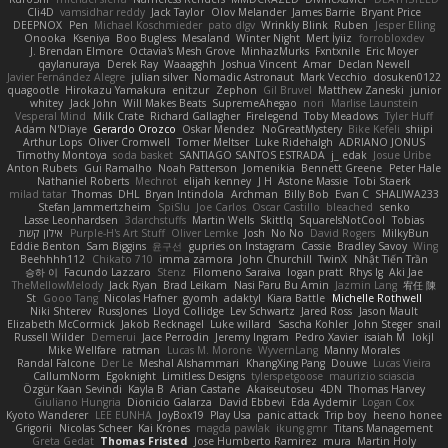
Cli4D
vamsidhar reddy
Jack Taylor
Olov Melander
James Barrie
Bryant Price
DEEPNOX
Pen
Michael Koschmieder
pato dlgv
Wrinkly Blink
Ruben
Jesper Elling
Onooka
Kseniya
Boo Bugless
Mesaland
Winter Night
Mert İyiiz
forrobloxdev
J. Brendan Elmore
Octavia's Mesh Grove
MinhazMurks
Fxntxnile
Eric Moyer
qaylanuraya
Derek Ray
Waaagghh
Joshua Vincent
Amar
Declan Newell
Javier Fernández Alegre
julian silver
Nomadic Astronaut
Mark Vecchio
dosuken0122
quagootle
Hirokazu Yamakura
enitzur
Zephon
Gil Bruvel
Matthew Zaneski
junior
whitey
Jack John
Will Makes Beats
SupremeAhegao
nori
Marlise Launstein
Vesperal Mind
Milk Crate
Richard Gallagher
Firelegend
Toby Meadows
Tyler Huff
Adam N'Diaye
Gerardo Orozco
Oskar Mendez
NoGreatMystery
Bike Kefeli
shiipi
Arthur Lops
Oliver Cromwell
Tomer Meltser
Luke Ridehalgh
ADRIANO JONUS
Timothy Montoya
soda basket
SANTIAGO SANTOS ESTRADA
j_ edak
Josue Uribe
Anton Rubets
Gui Ramalho
Noah Patterson
Jomenikia
Bennett Greene
Peter Hale
Nathaniel Roberts
Mechrot
elijah kenney
J H
Astone Massie
Tobi Staerk
milad tatar
Thomas
DHL
Bryan Intindola
Archman
Billy Bob
Evan C
SHALIWA233
Stefan Jammertzheim
SpiSlu
Joe Carlos
Oscar Castillo
bleached
senko
Lasse Leonhardsen
3darchstuffs
Martin Wells
Skittlq
SquareIsNotCool
Tobias
אילון קשת
Purple-H's Art Stuff
Oliver Lemke
Josh
No No
David Rogers
MilkyBun
Eddie Benton
Sam Biggins
윤구선
gupries on Instagram
Cassie
Bradley Savoy
Wing
Beehhhh112
Chikato 710
imma zamora
John Churchill
TwinX
Nhật Tiến Trần
승하 이
Facundo Lazzaro
Stenz
Filomeno Saraiva
logan pratt
Rhys lg
Aki Jae
TheMellowMelody
Jack Ryan
Brad Leikam
Nasi Paru Bu Amin
Jazmin Lang
宥任 陳
St
Gooo Tang
Nicolas Hafner
gyomh
adaktyl
Kiara Battle
Michelle Rothwell
Niki Shterev
RussJones
Lloyd Collidge
Lev Schwartz
Jared Ross
Jason Mault
Elizabeth McCormick
Jakob Recknagel
Luke willard
Sascha Kohler
John Steger
snail
Russell Wilder
Demerui
Jace Perrodin
Jeremy Ingram
Pedro Xavier
isaiah M
lokjl
Mike Wellfare
ratman
Lucas M. Morone
WyvernLang
Manny Morales
Randal Falcone
Der Le
Meshal Alshammari
KhangXing Pang
Douwe
Lucas Vieira
CallumNorm
Egoknight
Limitless Designs
tylerspetgoose
maurizio sciascia
Özgür Kaan Sevindi
Kayla B
Arian Castane
Akaiseutoseu
4DN
Thomas Harvey
Giuliano Hungria
Dionicio Galarza
David Ebbevi
Eda Aydemir
Logan Cox
Kyoto Wanderer
LEE EUNHA
JoyBox19
Play Usa
panic attack
Trip boy
heeno honee
Grigorii
Nicolas Scheer
Kai Krones
magda pawlak
ikung gmr
Titans Management
Greta Gedat
Thomas Fristed
Jose Humberto Ramirez
mura
Martin Holy