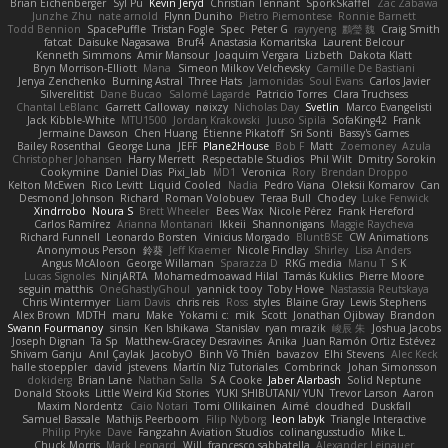
Brian Eichenberger
Syl Pu
Kevin Jeryd
Christian Tennant
SporkSkaffel
Zac Zabawa
Junzhe Zhu
nate arnold
Flynn Duniho
Pietro Piemontese
Ronnie Barnett
Todd Bennion
SpacePuffle
Tristan Fogle
Spec
Peter G
rayryeng
鸝瑩 魏
Craig Smith
fatcat
Daisuke Nagasawa
Bruf4
Anastasia Komaritska
Laurent Belcour
Kenneth Simmons
Amir Mansour
Joaquim Vergara
Lizbeth
Dakota Klatt
Bryn Morrison-Elliott
Mana
Simeon Milkov Velchevsky
Camille De Bastiani
Jenya Zenchenko
Burning Astral
Three Hats
Jamonidas
Soul Evans
Carlos Javier
Silverelitist
Dane Bucao
Salomé Lagarde
Patricio Torres
Clara Truchsess
Chantal LeBlanc
Garrett Calloway
nøixzy
Nicholas Day
Svetlin
Marco Evangelisti
Jack Kibble-White
MTU1500
Jordan Krakowski
Juuso Sipilä
SofaKing42
Frank
Jermaine Dawson
Chen Huang
Étienne Pikatoff
Sri Sonti
Bassy's Games
Bailey Rosenthal
George Luna
JEFF
Plane2House
Bob F
Matt
Zoemoney
Azula
Christopher Johansen
Harry Merrett
Respectable Studios
Phil Wilt
Dmitry Sorokin
Cookymine
Daniel Dias
Pixi_lab
MD1
Veronica
Rory
Brendan Droppo
Kelton McEwen
Rico Levitt
Liquid Cooled
Nadia
Pedro Viana
Oleksii Komarov
Can
Desmond Johnson
Richard
Roman Volobuev
Teraa Bull
Chodey
Luke Fenwick
Xindrrobo
Noura S
Brett Wheeler
Bees Wax
Nicole Pérez
Frank Hereford
Carlos Ramírez
Arianna Montanari
Ikkeii
Shannonigans
Maggie Raycheva
Richard Funnell
Leonardo Borsten
Vinicius Morgado
BluntBSE
CW Animations
Anonymous Person
鈴葵
Jeff Kraemer
Nicole Findlay
Shirley
Lisa Anders
Angus McAloon
George Willaman
Sparazza D
RKG media
Manu T
S K
Lucas Signoles
NinjARTA
Mohamedmoawad Hilal
Tamás Kuklics
Pierre Moore
seguin matthis
OneGhastlyGhoul
yannick tooy
Toby Howe
Nastassia Reutskaya
Chris Wintermyer
Liam Davis
chris reis
Ross
styles
Blaine Gray
Lewis Stephens
Alex Brown
MDTH
maru
Make
Yokami c:
mik
Scott
Jonathan Ojibway
Brandon
Swann Fourmanoy
sinsin
Ken Ishikawa
Stanislav
ryan mrazik
峻辰 朱
Joshua Jacobs
Joseph Dignan
Ta Sp
Matthew-Gracey Desravines
Anika
Juan Ramón Ortiz Estévez
Shivam Ganju
Anıl Çaylak
JacobyO
Bình Võ Thiên
bavazov
Elhi Stevens
Alec Keck
halle stoeppler
david
jstevens
Martín Niz Tutoriales
Combrinck
Johan Simonsson
dokiderg
Brian Lane
Nathan Salla
S A Cooke
Jaber Alarbash
Solid Neptune
Donald Stooks
Little Weird Kid Stories
YUKI SHIBUTANI/ YUN
Trevor Larson
Aaron
Maxim Nordentz
Caio Notari
Tomi Ollikainen
Aimé
cloudhed
Duskfall
Samuel Bassale
Mathijs Peerboom
Filip Nyborg
leon labyk
Triangle Interactive
Philip Pryke
Dave
Fangzahn Aviation Studios
colinangusstudio
Mike L.
Chuck Morris
Mark Leonard
Will
francesco sabbatella
Alexander Leinauer