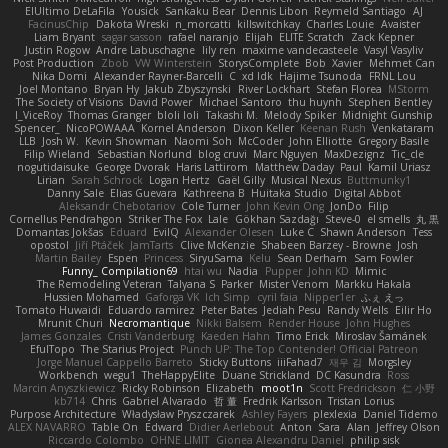
ElUltimo DeLaFila
Yousick
Sankaku Bear
Dennis Libon
Reymeld Santiago
AJ
FacinusChip
Dakota Wreski
n_morcatti
killswitchkay
Charles Louie
Avaister
Liam Bryant
sagar sasson
rafael naranjo
Elijah
ELITE Scratch
Zack Kepner
Justin Rogow
Andre Labuschagne
lily ren
maxime vandecasteele
Vasyl Vasyliv
Post Production
Zbob
VW Winterstein
StorysComplete
Bob
Xavier
Mehmet Can
Nika Domi
Alexander Rayner-Barcelli
C
xd Idk
Hajime Tsunoda
FRNL Lou
Joel Montano
Bryan Hy
Jakub Zbyszynski
River Lockhart
Stefan Florea
MStorm
The Society of Visions
David Power
Michael Santoro
thu huynh
Stephen Bentley
I_ViceRoy
Thomas Granger
bloli loli
Takashi M.
Melody Spiker
Midnight Gunship
Spencer_
NicoPOWAAA
Kornel Anderson
Dixon Keller
Keenan Rush
Venkataram
LLB
Josh W.
Kevin Showman
Naomi Soh
McCoder
John Elliotte
Gregory Basile
Filip Wieland
Sebastian Norlund
blog cruvi
Marc Nguyen
MaxDezignz
Tic_cle
nogutidaisuke
George Dvorak
Haris Lattirom
Matthew Daday
Paul
Kamil Uriasz
Lirian
Sarah Schrock
Logan Hertz
Gaël Gilly
Musical Nexus
Buttmunky1
Danny Sale
Elias Guevara
Kathreena B
Huitaka Studio
Digital Abbot
Aleksandr Chebotariov
Cole Turner
John Kevin Ong
JonDo
Filip
Cornellus Pendrahgon
Striker The Fox
Lale
Gökhan Sazdağı
Steve-0
el smells
丸 黒
Domantas Jokšas
Eduard
EvilQ
Alexander Olesen
Luke C
Shawn Anderson
Tess
opostol
Jiří Ptáček
JamTarts
Clive McKenzie
Shabeen Barzey - Browne
Josh
Martin Bailey
Espen
Princess
SiryuSama
Kelu
Sean Derham
Sam Fowler
Funny_ Compilation69
htai wu
Nadia
Pupper
John KD
Mimic
The Remodeling Veteran
Talyana S
Parker
Mister Venom
Markku Hakala
Hussien Mohamed
Gaforga VK
Ich Simp
cyril faia
Nipper1er
ふぇ えっ
Tomato Huwaidi
Eduardo ramirez
Peter Bates
Jediah Pesu
Randy Wells
Eilir Ho
Mrunit Churi
Necromantique
Nikki Balsem
Render House
John Hughes
James Gonzales
Cristi Vanderburg
Kaeden Hahn
Timo Erick
Miroslav Šamánek
EfulTopo
The Starius Project
Punch UP: The Top Contender! Official Patreon
Jorge Manuel Cappello Barreto
Sticky Buttons
iiiFahad7
재우 김
Morgsley
Workbench
wegu1
TheHappyElite
Duane Strickland
DC Kasundra
Ross
Marcin Anyszkiewicz
Ricky Robinson
Elizabeth
moot1n
Scott Fredrickson
仁 小野
kb714
Chris
Gabriel Alvarado
哲 董
Fredrik Karlsson
Tristan Lorius
Purpose Architecture
Władysław Pryszczarek
Ashley Fayers
plexlexia
Daniel Tidemo
ALEX NAVARRO
Table On
Edward
Didier Aerlebout
Anton
Sara
Alan
Jeffrey Olson
Riccardo Colombo
OHNE LIMIT
Gionea Alexandru Daniel
philip sisk