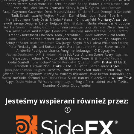
Jon Mayo
مالك البلوشي
Qiaoyue Wang
Salem Alajmi
Fabian Brehm
Lemesle Maxence
Charles Everett
Alexa trade
HH
Keke
покупка байер
Poulet
Derek Messier
Trivi
Kevin Neal
Alex Souza
Cromatik
Slinky
Migu D
Yyyum
Nick Forshaw
Pascal Raymond Cazemier
Denis Moura Velasco
Sinclaire Black
Xenophik Xenophik
Tarik Sakalli
swarfey
Vojtech Proschl
Daniel Ruiz
Josiah Scott
13th
Mik
Harry Boorman
Andy Davis
Nikolai Petersen
Chris Layfield
Morrissey Alexander
swxift
savage Designer
Darcy Hodgson
Ryan Stelzleni
Martin Alexander
Giupponi
Yun Ha
Simon Tremblay Gauthier
Emma Levesque
Erica Dlamini
Oliver Thomsen
V A
Yasser Raies
Anil Dongre
Haradinxiii
Khupaar
Andy McCabe
Gene Cerrato
Frederik Kirkegaard Esbensen
Arda
Jackrobin23
Groot
Rahmat Rizal Andhi
Daniel Ruiz G
Kortez Crockett
Michael Fuchs
Mike C.
Александр Татаринов
Schuyler Baker
matthew armer
Gav Judge
Sergio
Misik
Alexa Wilkerson Editing
Peter Pietlasky
Michael Buttaro
Jackt
Aero
Jacqueline Valero
Steve mcbees
Amberlie Rodriguez
Uranus Peregrine
kokuragari
CJ Duguay
Ivan
Assima Dauletbek
ツキ ミ
Adam
NinjaSubRosa
Andrew Stone
Avery
rwgames
felipe zucoli
ethan M
Yakoto
DB3d
Mason
Nene
高 日
Nicolo' Paolino
Cedar Scarlett
Tunanodra-P
Victor Bondatiy
Quentin
GWH
Kirsten
KT Mack
FrantaBOT
edwin Zhou
Blake Rizzo
Tal Smith
Carter Farrey
Angel
Juan José Castaño
HugoRC
Xenalto
Schmitthoffer Zsolt
indi81
biscuit
Kay
Toff
Jovana
Sofiya Ibragimova
BlizzyFox
William Thirlaway
David Brown
Babacar Diop
Marco
noCrxdit
Samuel Furr
Trisha Chua
Skkiff
nan mi
GlazeDonut
William Travis
Aspyr
David Vidmar
Whispers
rony maayan
Sergio Rizen
abimi
Ace 6s
TLAlice
Brandon Gowera
Qupomotion
Jesteśmy wspierani również przez: