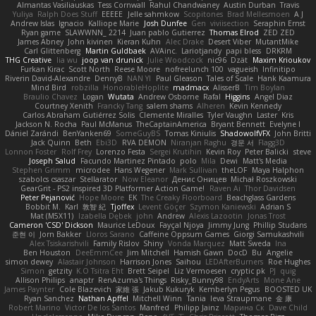
Almantas Vasiliauskas
Tess Cornwall
Rahul Chandwaney
Austin Durban
Travis
Yuliya
Ralph Does Stuff
EEEEE
Jelle sahmkow
Scopitones
Brad Mellesmoen
A J
Andrew Islas
Ignacio
Kalliope Marie
Josh Dunfee
Gen
viviisection
Seraphin Ernst
Ryan game
SLAWWNN_ 2214
Juan pablo Gutierrez
Thomas Elrod
ZED ZED
James Abney
John kivinen
Kieran Kuhn
Alec Drake
Desert Viber
MutantMike
Carl Glittenberg
Martin Guldbaek
AVAinc.
Lariotjandy
papi bless
DRKRM
THG Creative
lia wu
joop van drunick
Julie Woodcock
nic96
Dzät
Maxim Krioukov
Furkan Kirac
Scott North
Reese Moore
nofreelunch 100
vagueish
Infinitipo
Riverin David-Alexandre
DennyB
NAN YI
Paul Gleason
Tales of Scale
Hank Kaamura
Mind Bird
robzilla
HonorableHoplite
madmacx
AlisserB
Tim Boylan
Braulio Chavez
Logan
Wutata
Andrew Osborne
Rafal
Higgins
Angel Diaz
Courtney Xenith
Francky Tang
salem shams
Alheren
Kevin Kennedy
Carlos Abraham Gutiérrez Solis
Clemente Miralles
Tyler Vaughn
Laster
Kris
Jackson N. Rocha
Paul McManus
TheCaptainAmerica
Bryant Bennett
Evelyne I
Dániel Zarándi
BenYanken69
SomeGuyBS
Tomas Kiniulis
ShadowolfVFX
John Britti
Jack Quinn
Beth
Ebi3D
RVA DEMON
Niranjan Raghu
경문 서
Flagg3D
Lonnon Foster
Rolf Frey
Lorenzo Festa
Sergei Krutihin
Kevin Roy
Peter Balicki
steve
Joseph Salud
Facundo Martinez Pintado
polo
Mila
Dewi
Matt's Media
Stephen Grimm
microdee
Hans Wegener
Mark Sullivan
theLOF
Maya Halphon
szabolcs csaszar
Stellarator
Now Eleanor
Денис Оницев
Michał Roszkowski
GearGrit - PS2 inspired 3D Platformer Action Game!
Raven Ai
Thor Davidsen
Peter Pejanović
Hope Moore
EK
The Creaky Floorboard
Beachglass Gardens
Bobbit M.
Karl
敦智 紀
Tjoffex
Levent Göçer
Szymon Kaniewski
Adrian S
Mat (M5X11)
Izabella Dębek
john
Andrew
Alexis Lazootin
Jonas Trost
Cameron 'CSD' Dickson
Maurice LeDoux
Fayçal Njoya
Jimmy Jung
Phillip Studans
준현 이
Jorn Bakker
Lloros Sarano
Caffeine Oppsum Games
Giorgi Samukashvili
Alex Tsiskarishvili
Family Rislov
Shiny
Vonda Marquez
Matt Sweda
Ina
Ben Houston
DeeEmmCee
Jim Mitchell
Hamish Gawn
DocD
Bu
Angelie
simon dewey
Alastair Johnson
Harrison Jones
Saihou
LEDAfterBurners
Roe Hughes
Simon
getzity
K.O Tsitra Eht
Brett Seipel
Liz Vermoesen
cryptic pk
PJ
quig
Allison Philips
anaptr
RenAzuma's Things
Risky_Bunny98
EndyArts
Mone Ane
James Paynter
Cole Blazevich
家維 張
Jakub Kukuryk
Kemberlyn Pegus
BOOSTED UK
Ryan Sanchez
Nathan Apffel
Mitchell Winn
Tania
Ieva Straupmane
金 康
Robert Marino
Victor De los Santos
Manfred
Philipp Jainz
Марина Ск
Dave Child