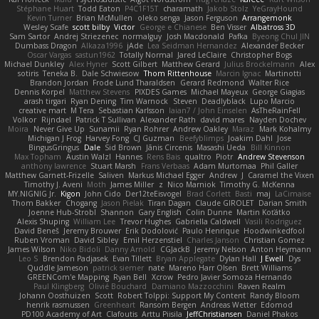
Stéphane Huart
Todd Eaton
P4C1F15T
charamath
Jakob Stolz
YeGrayHound
Kevin Turner
Brian McMullen
oleko senga
Jason Ferguson
Arrangemonk
Wesley Scafe
scott bilby
Victor
George e Chianese
Ben Visser
Albatross 3D
Sam Sartor
Andrej Striezenec
normalguy
Josh Macdonald
Pafka
Byeong Chul JIN
Dumbass Dragon
Alkaza1996
jAde
Lea Seidman Hernandez
Alexander Becker
Oscar Vargas
sastun1962
Totally Normal
Jared LeClaire
Christopher Bogs
Michael Dunkley
Alex Hyner
Scott Gilbert
Matthew Gerard
Julius Brockelmann
Alex
sotiris
Teneka B.
Dale Schwiesow
Thom Rittenhouse
Marcin Ignac
Martinotti
Brandon Jordan
Frode Lund Tharaldsen
Gerard Redmond
Walter Rice
Dennis Korpel
Matthew Stevens
PIXDES Games
Michael Mayeux
George Giagias
arash tirgari
Ryan Dening
Tim Warnock
Steven
Deadlyblack
Lupo Marcio
creative mart
M Tera
Sebastian Karlsson
Iaian7 / John Einselen
AsTheRainFell
Volkor
Rijndael
Patrick T Sullivan
Alexander Rath
david mares
Nayden Dochev
Moira
Never Give Up
Sunamii
Ryan Rohrer
Andrew Oakley
Maraz
Mark Kohalmy
Michigan J Frog
Harvey Fong
CJ Guzman
Beefyblimps
Joakim Dahl
Jose
BingusGringus
Dale
Sid Brown
Jānis Circenis
Masashi Ueda
Bill Kinnon
Max Topham
Austin Walzl
Hannes
Rens Bais
qualtro
Piotr
Andrew Stevenson
anthony lawrence
Stuart Marsh
Frans Verbaas
Adam Murtomaa
Phil Galler
Matthew Garnett-Frizelle
Saliven
Markus Michael Egger
Andrew
J
Caramel the Vixen
Timothy J. Aveni
Moth
James Miller
z
Nico Marniok
Timothy G. McKenna
MY.NIGNIG Jr.
Kigon
John Cido
Der12teEisvogel
Brad Corlett
Basti
maj
LaCimaise
Thom Bakker
Chogang
Jason Pielak
Tiran Dagan
Claude GIROLET
Darian Smith
Joenne Hub-Strobl
Shannon
Gary English
Colin Dunne
Martin Koťátko
Alexis Shuping
William Lee
Trevor Hughes
Gabriella Caldwell
Vasili Rodriguez
David Beneš
Jeremy Brouwer
Erik Dodolović
Paulo Henrique
Hoodwinkedfool
Ruben Vroman
David Sibley
Emil Herzenstiel
Charles Janson
Christian Gomez
James Wilson
Niko Bidoli
Danny Arnold
CGJackB
Jeremy Nelson
Anton Heymann
Leo S
Brendon Padjasek
Evan Tillett
Bryan Applegate
Dylan Hall
J Ewell
Dys
Quddle Jameson
patrick siemer
nate
Mareno Harr Olsen
Brett Williams
GREENCom'e Mapping
Ryan Bell
Xcrow
Pedro Javier Somoza Hernando
Paul Klingberg
Olivié Bouchard
Damiano Mazzocchini
Raven Realm
Johann Oosthuizen
Scott
Robert Tolppi: Support My Content
Randy Bloom
henrik rasmussen
Greenheart
Ransom Bergen
Andreas Wetter
Edomod
PD100 Academy of Art
Clafoutis
Arttu Piisila
JeffChristiansen
Daniel Phakos