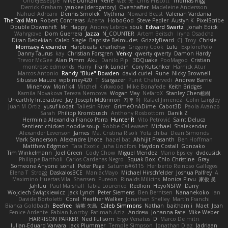
UncleJesseppe
Mike Duncan
Rene
名氏 无
Chris Priscott
Thomas Rigg
Derrick Graham
yankee (derogatory)
Overshafter
Madeleine Andersson
Nahuel Adreani
Dennis Smolek
Mythina
Noward Beast
Valerian Vardania
The Taxi Man
Robert Contreras
Azerta
HoboGod
Steve Pedler
Austyn K
PixelScribe
Double Downshift
Mr. Happy
Andrey Lebrov
sbuk
Edward Swartz
Jonah Edick
Wahrgrave
Dom Guerrera
Jazza
N_COUNTER
Artem Beitsch
Iryna Osadcha
Diran Bebekian
Caleb Slagle
Baptiste Belmudes
GrizzlyBeard
CJ
Troy
Chrisie
Morrissey Alexander
Harpbeats
charliehsy
Gregory Cook
Lulu
ExplorePolo
Danny Taurus
kay
Christian Forsgren
Venky
qwerty qwerty
Damon Hardy
Trevor McGee
Alan Pimm
Aku
Danilo Pipi
3DQuake
PooMagoo
Cristian
montrose edmonds
Harry
Frank Lundin
Cory Kutschker
Harnick Atur
Marcos Antonio
Randy "Blue" Bowden
david curiel
Rune
Nicky Brownell
Sibusiso Mauze
wpbirney420
T. Stargazer
Punit Chaturvedi
Andrew Barrie
Minehow
Mon1k4
Mitchell Kirkwood
Mike Bonafede
Keith Bridges
Kamila Novakova Tereza Nemcova
Wogan May
NefaroX
Stanley Chen榕樹
Unearthly Interactive
Jay
Joseph McKinnon
지후 이
Rafael Jimenez
Colin Langley
Juan M Ortiz
yusuf kodat
Taliesin River
GrimeOnADime
Cabot3D
Paola Avanzo
Sarah
Philipp Krombusch
Anthony Rosbottom
Danik Z
Herminia Alexandra Franco Parra
Hunter R
Vito Petrović
Saint Deluca
Sentient chicken noodle soup
Robbe Callewaert
Michael
Shalekendar
Alexander Levenson
James
Ma. Cristina Risoli
Yota chiba
Dean Simonds
Mark Sanderson
Alexandre Lhote
hazel bat
Abhijit Prasanth
Ben Hoffman
Matthew Edgmon
Tara Exotic
Juha Lindfors
Haydon Costall
Gonzako
Tim Winkelmann
Joel Green
Cody Chow
Miguel Mendez
Mario Epsley
dvdcusick
Philippe Bartholi
Carlos Cardenas Negro
Squak Box
Chlo Christine
Gray
Someone Anyone
sonal
Peter Page
Saturnis#6115
Heriberto Reinoso Gallegos
Elena T
Strogg
DaskalosBCE
ManiacMayo
Michael Hirschfelder
Joshua Palfrey
A
Maximino Huertas Vila
Shansen
Pureon
Rinalds Miļicins
Monica Pirvu
家俊 吴
Jahluu
Paul Marshall
Tabia Lourenco
Redlion
HeyoNSFW
Darry
Wojciech Świątkiewicz
Jack Lynch
Peter Siemens
Ben Berntsen
Nananekoko
Ian
Davide Bortoletti
Coral
Heather Walker
Jonathan Shelley
Martín Franchi
Bianca Goldbach
Beefree
治英 矢島
Caleb Simmons
Nathan
baitham i
Maet
Jean
Fenice Ardente
Fabian Norrby
Fatimah Aziz
Andrew
Johanna Fate
Mike Weber
HARRISON PARKER
Ned Fullsom
Ergo Venatus
D
Marco De mitri
Iulian-Eduard Varvara
Jack Plummer
Temple Simpson
Jonathan Diaz
Jadriaan