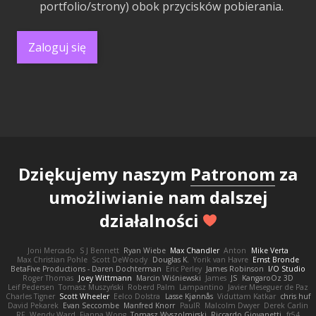
portfolio/strony) obok przycisków pobierania.
Zaloguj się
Dziękujemy naszym
Patronom
za
umożliwianie nam dalszej
działalności
Joni Mercado
S J Bennett
Ryan Wiebe
Max Chandler
Anton
Mike Verta
Max Christian Pohle
Scott DeWoody
Douglas K.
Yorik van Havre
Ernst Bronde
BetaFive Productions - Daren Dochterman
Eric Perley
James Robinson
I/O Studio
Roger Thomas
Joey Wittmann
Marcin Wiśniewski
James
JS
KangaroOz 3D
Leif Pedersen
Tomasz Muszyński
Roberd Palm
Lampantino
Javier Meseguer de Paz
Charles Tigner
Scott Wheeler
Eelco Dolstra
Lasse Kjønnås
Viduttam Katkar
chris huf
David Pekarek
Evan Seccombe
Manfred Knorr
PaulR
Malcolm Dwyer
Derek Carlin
RF
Wendy Ward
Fianna Wong
Tomasz Wyszolmirski
Riccardo Giovanetti
fr54