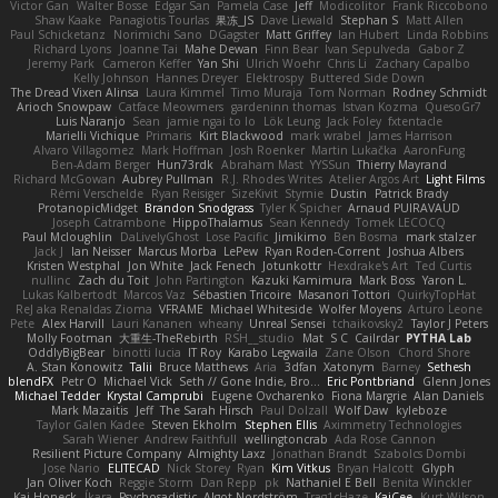
Victor Gan
Walter Bosse
Edgar San
Pamela Case
Jeff
Modicolitor
Frank Riccobono
Shaw Kaake
Panagiotis Tourlas
果冻_JS
Dave Liewald
Stephan S
Matt Allen
Paul Schicketanz
Norimichi Sano
DGagster
Matt Griffey
Ian Hubert
Linda Robbins
Richard Lyons
Joanne Tai
Mahe Dewan
Finn Bear
Ivan Sepulveda
Gabor Z
Jeremy Park
Cameron Keffer
Yan Shi
Ulrich Woehr
Chris Li
Zachary Capalbo
Kelly Johnson
Hannes Dreyer
Elektrospy
Buttered Side Down
The Dread Vixen Alinsa
Laura Kimmel
Timo Muraja
Tom Norman
Rodney Schmidt
Arioch Snowpaw
Catface Meowmers
gardeninn thomas
Istvan Kozma
QuesoGr7
Luis Naranjo
Sean
jamie ngai to lo
Lök Leung
Jack Foley
fxtentacle
Marielli Vichique
Primaris
Kirt Blackwood
mark wrabel
James Harrison
Alvaro Villagomez
Mark Hoffman
Josh Roenker
Martin Lukačka
AaronFung
Ben-Adam Berger
Hun73rdk
Abraham Mast
YYSSun
Thierry Mayrand
Richard McGowan
Aubrey Pullman
R.J. Rhodes Writes
Atelier Argos Art
Light Films
Rémi Verschelde
Ryan Reisiger
SizeKivit
Stymie
Dustin
Patrick Brady
ProtanopicMidget
Brandon Snodgrass
Tyler K Spicher
Arnaud PUIRAVAUD
Joseph Catrambone
HippoThalamus
Sean Kennedy
Tomek LECOCQ
Paul Mcloughlin
DaLivelyGhost
Lose Pacific
Jimikimo
Ben Bosma
mark stalzer
Jack J
Ian Neisser
Marcus Morba
LePew
Ryan Roden-Corrent
Joshua Albers
Kristen Westphal
Jon White
Jack Fenech
Jotunkottr
Hexdrake's Art
Ted Curtis
nullinc
Zach du Toit
John Partington
Kazuki Kamimura
Mark Boss
Yaron L.
Lukas Kalbertodt
Marcos Vaz
Sébastien Tricoire
Masanori Tottori
QuirkyTopHat
ReJ aka Renaldas Zioma
VFRAME
Michael Whiteside
Wolfer Moyens
Arturo Leone
Pete
Alex Harvill
Lauri Kananen
wheany
Unreal Sensei
tchaikovsky2
Taylor J Peters
Molly Footman
大重生-TheRebirth
RSH__studio
Mat
S C
Cailrdar
PYTHA Lab
OddlyBigBear
binotti lucia
IT Roy
Karabo Legwaila
Zane Olson
Chord Shore
A. Stan Konowitz
Talii
Bruce Matthews
Aria
3dfan
Xatonym
Barney
Sethesh
blendFX
Petr O
Michael Vick
Seth // Gone Indie, Bro...
Eric Pontbriand
Glenn Jones
Michael Tedder
Krystal Camprubi
Eugene Ovcharenko
Fiona Margrie
Alan Daniels
Mark Mazaitis
Jeff
The Sarah Hirsch
Paul Dolzall
Wolf Daw
kyleboze
Taylor Galen Kadee
Steven Ekholm
Stephen Ellis
Aximmetry Technologies
Sarah Wiener
Andrew Faithfull
wellingtoncrab
Ada Rose Cannon
Resilient Picture Company
Almighty Laxz
Jonathan Brandt
Szabolcs Dombi
Jose Nario
ELITECAD
Nick Storey
Ryan
Kim Vitkus
Bryan Halcott
Glyph
Jan Oliver Koch
Reggie Storm
Dan Repp
pk
Nathaniel E Bell
Benita Winckler
Kai Honeck
Íkara
Psychosadistic
Algot Nordström
Trag1cHaze
KaiCee
Kurt Wilson