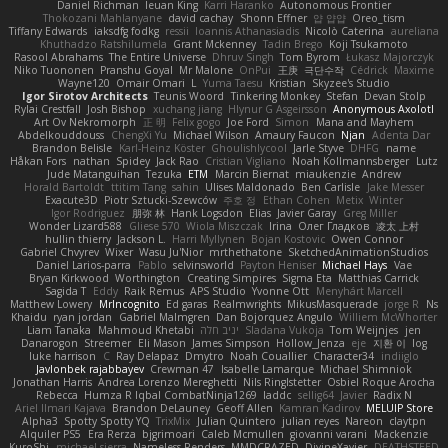
Daniel Richman
Ieuan King
Karri Haranko
Autonomous Frontier
Thokozani Mahlanyane
david cachay
Shonn Effner
얍 얍얍
Oreo_tism
Tiffany Edwards
iaksdfg fodkg
ressii
Ioannis Athanasiadis
Nicolò Caterina
aureliana
Khuthadzo Ratshilumela
Grant Mckenney
Tadin Brego
Koji Tsukamoto
Rasool Abrahams
The Entire Universe
Dhruv Singh
Tom Byrom
Łukasz Majorczyk
Niko Tuononen
Pranshu Goyal
Mr Malone
OnPui
王庚
극단수작
Cédrick
Maxime
Wayne120
Omair Omari
L
Yuma Taesu
Kristian
Skyzee's Studio
Igor Sirotov Architects
Teunis Woord
Tinkering Monkey
Stefan
Devan Stolp
Rylai Crestfall
Josh Bishop
xuchang jiang
Hlynur G Asgeirsson
Anonymous Axolotl
Art Ov Nekromorph
正 明
Felix gogo
Joe Ford
Simon
Mana and Mayhem
Abdelkouddouss
ChengXi Yu
Michael Wilson
Amaury Faucon
Njan
Adenta Dar
Brandon Belisle
Karl-Heinz Köster
Ghoulishlycool
Jarle Styve
DHFG
name
Håkan Fors
nathan
Spidey
Jack Rao
Cristian Vigliano
Noah Kollmannsberger
Lutz
Jude Matanguihan
Tezuka
ETM
Marcin Biernat
miaukenzie
Andrew
Horald Bartoldt
ttitim Tang
sahin
Ulises Maldonado
Ben Carlisle
Jake Messer
Exacute3D
Piotr Sztucki-Szewców
주호 정
Ethan Cohen
Metix
Winter
Igor Rodriguez
朋弥 林
Hank Logsdon
Elias
Javier Garay
Greg Miller
Wonder Lizard588
Gliese 570
Wiola Miszczak
Irina
Олег Гладков
凌太 上村
hullin thierry
Jackson L.
Harri Myllynen
Bojan Kostovic
Owen Connor
Gabriel Chvyrev
Wixer
Wasu Ju'Nior
mrthethatone
SketchedAnimationStudios
Daniel Larios-parra
Pablo
selvinsworld
Payton Heniser
Michael Hays
Vae
Bryan Kirkwood
Worthington
Creating Simpires
Sigma Eta
Matthias Carrick
Sagida T
Eddy
Raik Remus
APS Studio
Yvonne Ott
Menyhárt Marcell
Matthew Lowery
MrIncognito
Ed garas
Realmwrights
MikusMasquerade
jorge R
Ns
Khaidu
ryan jordan
Gabriel Malmgren
Dan Bojorquez Angulo
Williem McWhorter
Liam Tanaka
Mahmoud Khetabi
יניב חלה
Sladana Vukoja
Tom Weijnjes
jen
Danarogon
Streemer
Eli Mason
James Simpson
Hollow_Jenza
eje
지환 이
log
luke harrison
C
Ray Delapaz
Dmytro
Noah Couallier
Character34
indiiglo
Javlonbek rajabbayev
Crewman 47
Isabelle Lamarque
Michael Shimniok
Jonathan Harris
Andrea Lorenzo Mereghetti
Nils Ringlstetter
Osbiel Roque Arocha
Rebecca
Humza R Iqbal CombatNinja1269
laddc
sellig64
Javier
Radix N
Ariel Ilmari Kajava
Brandon DeLauney
Geoff Allen
Kamran Kadirov
MELUIP Store
Alpha3
Spotty Spotty YQ
TrixMix
Julian Quintero
julian reyes
Nareon
claytpn
Alquiler PS5
Era Rerza
bjgrimoari
Caleb Mcmullen
giovanni varani
Mackenzie
KuroShi
michael sierra
Nameless Renders
MMDCRAZED
DivineXavier
DEATHSTEED