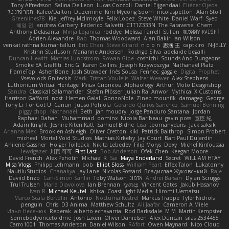
Tony Alfredsson
Salina De Leon
Lucas Cozzoli
Daniel Eijgendaal
Eliézer Ojeda
תמר פלג טל
Kaleo/Dalton
Duzemine
Kim Myeong Soom
nicolaspetton
Alan Stoll
Greenlines78
Kie
Jeffrey McIlmoyle
Felix Lopez
Steve White
Daniel Warf
Syed
혜영 전
andrew Carbery
Federico Salvetti
C1T1Z333N
The Paraverse
Chem
Anthony Delasanta
Minja Lojanica
roddye
Melissa Farrell
Stilian
ꌃ꒒ꀎꋪꋪꌩ ꀘꈤꀤꁅꃅ꓄
Adrien Alexandre
Rab
Thomas Woodward
Alan Bakir
Ian Wilson
venkat rathna kumar talluri
Eric Chan
Steve Girard
n d o n
思涵 王
captkiro
N-JELLY
Kristinn Sturluson
Marianne Andersen
Rodrigo Silva
adelaide begalli
Duncan Hewitt
Mattias Lundstrom
Rowan Gipe
coshichi
Sounds And Dungeons
Smoke EA Graffiti
Eric G
Karen Collins
Joseph Krzywoszyja
Nathanaël Platz
FlameTop
AshenBone
Josh Strawder
Inês Sousa
Fennec
gaggle
Digital Prophet
Vsevolods Gniteckis
Mark
Tristan Voulelis
Walter Weaver
Alex Stephens
Luthonium Virtual Heritage
Илья Снопков
Alphaology
Arthur
Moto Designshop
Sandra
Classical Salamander
Stefan Plösser
Julian Rai Anwor
Mythical X Customs
Harrison Gafford
nost
Hemen Galal
GonzoNole
Zineb mounfik
damageg
George
Tony Li
For Got U
Canun
Juuso Pohjola
Gerardo Quiros Sanchez
Samuel Benning
piggy chop
Nathanaël
Beth
jan moudry
Jorge Panduro Santana
Jordan
Raphael Dahan
Muhammad
oominx
Nicola Baribeau
gavin poss
宣臣 紀
Adam Knight
Jeshire Kiten Katt
Samuel Bidne
Lisa
toomanydans
Jack saksik
Arianna Mex
Brooklen Ashleigh
Oliver Cretton
kiki
Patrick Balthrop
Simon Probert
micheal
Mortal Void Studios
Mathias Kirkeby
Jay Court
Bart Paul Dujardin
Anilene Gassner
Holger Tollbäck
Nikita Lebedev
Filip Morys
Doxy
Michel Kinfoussia
lewdgazer
川頁 可可
First Last
Bob Anderson
Ofek Chen
Keegan Moore
David French
Alex Pehotin
Michael R
Sai
Maya Enderland
Sxcret
WILLIAM HTAY
Misa Vlogs
Philipp Lehmann
bob
Elliot Sloss
William Peart
Effex Talon
Lukatonny
NautiluStudios
Chanakya
Jay Lane
Nicolas Fossard
Владислав Жуковський
Raje
Daviid Enzo
Carl-Simon Sahlin
Toby Watson
אלמוג
Andrei Barsan
Dylan Scruggs
Trul Trulsen
Maria Diavolova
Ian Brennan
なのは
Vincent Gates
Jakub Hasanov
Ivan R
Michael Keutel
Ishika
Coast Light Media
Hiromi Uematsu
Marco Scala Bertolin
Antonio
NocturnalKestrel
Markus Trappe
Tyler Nichols
penguin
Chris
D3 Anima
Matthew Schultz
Ali Jaafar
Cameron A Miele
Илья Несенюк
Reperak
alberto echavarria
Rod Barksdale
M M
Martin Kempster
Somebodyoncetoldme
Josh Laxen
Oliver Danielsen
Alex Duncan
silas 2534455
Carro1001
Thomas Anderson
Daniel Wilson
RAfort
Owen Maynard
Nico Cloud