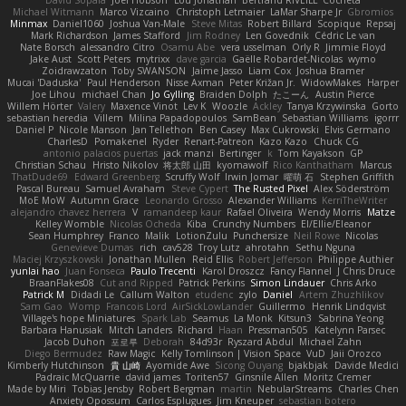
David Sopala
Joel Hobson
Lou Jonathan
Bertrand RIVEILL
Cocheta
Michael Witmann
Marco Vizcaino
Christoph Letmaier
LaMar Sharpe Jr
Gbromios
Minmax
Daniel1060
Joshua Van-Male
Steve Mitas
Robert Billard
Scopique
Repsaj
Mark Richardson
James Stafford
Jim Rodney
Len Govednik
Cédric Le van
Nate Borsch
alessandro Citro
Osamu Abe
vera usselman
Orly R
Jimmie Floyd
Jake Aust
Scott Peters
mytrixx
dave garcia
Gaëlle Robardet-Nicolas
wymo
Zoidrawzaton
Toby SWANSON
Jaime Jasso
Liam Cox
Joshua Bramer
Mucai 'Daduska'
Paul Henderson
Nisse Axman
Peter Križan Jr.
WidowMakes
Harper
Joe Lihou
michael Chan
Jo Gylling
Braiden Dolph
たこーん
Austin Pierce
Willem Hörter
Valery
Maxence Vinot
Lev K
Woozle
Ackley
Tanya Krzywinska
Gorto
sebastian heredia
Villem
Milina Papadopoulos
SamBean
Sebastian Williams
igorrr
Daniel P
Nicole Manson
Jan Tellethon
Ben Casey
Max Cukrowski
Elvis Germano
CharlesD
Pomakenel
Ryder
Renart-Patreon
Kazo Kazo
Chuck CG
antonio palacios puertas
jack manzi
Bertinger
k
Tom Kayakson
GP
Christian Schau
Hristo Nikolov
将太郎 山田
kyomawolf
Rico Kanthatham
Marcus
ThatDude69
Edward Greenberg
Scruffy Wolf
Irwin Jomar
曜萌 石
Stephen Griffith
Pascal Bureau
Samuel Avraham
Steve Cypert
The Rusted Pixel
Alex Söderström
MoE MoW
Autumn Grace
Leonardo Grosso
Alexander Williams
KerriTheWriter
alejandro chavez herrera
V
ramandeep kaur
Rafael Oliveira
Wendy Morris
Matze
Kelley Womble
Nicolas Ocheda
Kiba
Crunchy Numbers
El/Ellie/Eleanor
Sean Humphrey
Franco
Malik
LotionZulu
Punchersize
Neil Rowe
Nicolas
Genevieve Dumas
rich
cav528
Troy Lutz
ahrotahn
Sethu Nguna
Maciej Krzyszkowski
Jonathan Mullen
Reid Ellis
Robert Jefferson
Philippe Authier
yunlai hao
Juan Fonseca
Paulo Trecenti
Karol Droszcz
Fancy Flannel
J Chris Druce
BraanFlakes08
Cut and Ripped
Patrick Perkins
Simon Lindauer
Chris Arko
Patrick M
Didadi Le
Callum Walton
etudenc
zylo
Daniel
Artem Zhuzhlikov
Sam Gao
Womp
Francois Lord
AirSickLowLander
Guillermo
Henrik Lindqvist
Village's hope Miniatures
Spark Lab
Seamus
La Monk
Kitsun3
Sabrina Yeong
Barbara Hanusiak
Mitch Landers
Richard
Haan
Pressman505
Katelynn Parsec
Jacob Duhon
포로루
Deborah
84d93r
Ryszard Abdul
Michael Zahn
Diego Bermudez
Raw Magic
Kelly Tomlinson | Vision Space
VuD
Jaii Orozco
Kimberly Hutchinson
貴 山崎
Ayomide Awe
Sicong Ouyang
bjakbjak
Davide Medici
Padraic McQuarrie
david james
Toriten57
Ginsnile Allen
Moritz Cremer
Made by Miri
Tobias Jensby
Robert Bergman
martin
NebularStreams
Charles Chen
Anxiety Opossum
Carlos Esplugues
Jim Kneuper
sebastian botero