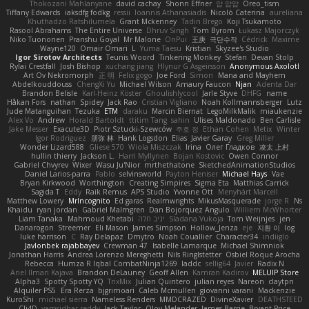
Thokozani Mahlanyane
david cachay
Shonn Effner
얍 얍얍
Oreo_tism
Tiffany Edwards
iaksdfg fodkg
ressii
Ioannis Athanasiadis
Nicolò Caterina
aureliana
Khuthadzo Ratshilumela
Grant Mckenney
Tadin Brego
Koji Tsukamoto
Rasool Abrahams
The Entire Universe
Dhruv Singh
Tom Byrom
Łukasz Majorczyk
Niko Tuononen
Pranshu Goyal
Mr Malone
OnPui
王庚
극단수작
Cédrick
Maxime
Wayne120
Omair Omari
L
Yuma Taesu
Kristian
Skyzee's Studio
Igor Sirotov Architects
Teunis Woord
Tinkering Monkey
Stefan
Devan Stolp
Rylai Crestfall
Josh Bishop
xuchang jiang
Hlynur G Asgeirsson
Anonymous Axolotl
Art Ov Nekromorph
正 明
Felix gogo
Joe Ford
Simon
Mana and Mayhem
Abdelkouddouss
ChengXi Yu
Michael Wilson
Amaury Faucon
Njan
Adenta Dar
Brandon Belisle
Karl-Heinz Köster
Ghoulishlycool
Jarle Styve
DHFG
name
Håkan Fors
nathan
Spidey
Jack Rao
Cristian Vigliano
Noah Kollmannsberger
Lutz
Jude Matanguihan
Tezuka
ETM
daraku
Marcin Biernat
LegoMilkMalik
miaukenzie
Alex Vo
Andrew
Horald Bartoldt
ttitim Tang
sahin
Ulises Maldonado
Ben Carlisle
Jake Messer
Exacute3D
Piotr Sztucki-Szewców
주호 정
Ethan Cohen
Metix
Winter
Igor Rodriguez
朋弥 林
Hank Logsdon
Elias
Javier Garay
Greg Miller
Wonder Lizard588
Gliese 570
Wiola Miszczak
Irina
Олег Гладков
凌太 上村
hullin thierry
Jackson L.
Harri Myllynen
Bojan Kostovic
Owen Connor
Gabriel Chvyrev
Wixer
Wasu Ju'Nior
mrthethatone
SketchedAnimationStudios
Daniel Larios-parra
Pablo
selvinsworld
Payton Heniser
Michael Hays
Vae
Bryan Kirkwood
Worthington
Creating Simpires
Sigma Eta
Matthias Carrick
Sagida T
Eddy
Raik Remus
APS Studio
Yvonne Ott
Menyhárt Marcell
Matthew Lowery
MrIncognito
Ed garas
Realmwrights
MikusMasquerade
jorge R
Ns
Khaidu
ryan jordan
Gabriel Malmgren
Dan Bojorquez Angulo
Williem McWhorter
Liam Tanaka
Mahmoud Khetabi
יניב חלה
Sladana Vukoja
Tom Weijnjes
jen
Danarogon
Streemer
Eli Mason
James Simpson
Hollow_Jenza
eje
지환 이
log
luke harrison
C
Ray Delapaz
Dmytro
Noah Couallier
Character34
indiiglo
Javlonbek rajabbayev
Crewman 47
Isabelle Lamarque
Michael Shimniok
Jonathan Harris
Andrea Lorenzo Mereghetti
Nils Ringlstetter
Osbiel Roque Arocha
Rebecca
Humza R Iqbal CombatNinja1269
laddc
sellig64
Javier
Radix N
Ariel Ilmari Kajava
Brandon DeLauney
Geoff Allen
Kamran Kadirov
MELUIP Store
Alpha3
Spotty Spotty YQ
TrixMix
Julian Quintero
julian reyes
Nareon
claytpn
Alquiler PS5
Era Rerza
bjgrimoari
Caleb Mcmullen
giovanni varani
Mackenzie
KuroShi
michael sierra
Nameless Renders
MMDCRAZED
DivineXavier
DEATHSTEED
Cli4D
vamsidhar reddy
Jack Taylor
Olov Melander
James Barrie
Bryant Price