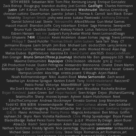
SETH WEBER
Sebastian Witt
Tom Pike
Kenleung Leung
Enrique Gonzalez
Zack Bishop
Rouge guy
brandon dudley
Joel Gordils
GadFlight
Charles Herrmann
Justin
LvH
K Anon
Richie
Karim Mohamed
Weichnudel
Marcus Grennborg
christian cuttino
DaveHuman
juanito
Johan L
Theresa A. Carroll
Iain Black
Einarr
Volatility
Stephen Smith
joshy west xoxo
Łukasz Pawłowski
Anthony Dilmore
Daniel Schmid Leal
Steele
Nitrosimi96
ANonEMoose
Gun Metal Games
macoll macoll
Brandon Joffe
Cory robertson
Ember
Sage Himeros
Sweeper3D
Bruno Yudi
Daddios Studios
Aleksey Pollack
Lotus
Fabrizio Guidotti
Esbern Hansen
ran nie
Justper's Furry Avatar World
Kevin LomondDesign
Victor Ghyssens
749R
CGautos
Kevin Anderson
dusan tomas
Jegregg
Travis Lemieux
Philipp T
David Pulcifer
Thomas Elliott
John Gutwin
Sara Tarr
Shay
CT
Jermaine Bouyea
Liam Smyth
Jim Bob
Michael Loh
doctor25th
Larry Jenkins
sv
Andrew Lamb
Hamad
rendered_pixel
der_mihi
Worked Wood
Alan Figg
Matias Dubos
BigWhiteLion
Karolina En
David Curiel
alec1025
BeepCodeMusic
Ben Granger
Bruno Simon (Three.js Journey)
Michelle Ma
Ben
glassapple 325
Woof
Maxime Detournière
Rayscaper
Chris Dickson
idkdude
성익 김
Piotr
JSR Production house
Dustin Pettegrew
Alessandro Mennonna
Onalist
Devin Martin
Mehmet Oguz Derin
Quinn Kowitt
Lee Stranahan
Robert Whitehead
kocat
Grawlix
Hampus Linden
Alex Vega
orestis picard
S Waugh
Arjen Plakke
Noah Kollmannsberger
Niko
Austin Root
Misha Samorodin
Zach wood
Tabatha Lyn
Andrew Sprague
Karsten Eckelt
Tony
VolkEnVaderland
Raizzer47
Pablo Portal
Viktoriya
MisterBKWolf
שי יעקוב
DerHitsch
We Don't Know What A Car Is
James Patel
Joeri Woudstra
Rochelle Bricker
Bojan Rončević
Justin Green
Sof
Hope Hackett
Sven Kröger
Dejvo
JRichardGaming
fatalmuffin
Sharp
movies byevan
Ayleen
Adam Hutchinson
Neet
EchoTheComposer
Andreas Stockmayer
Ernesto Gomez
Joep Meindertsma
Todd KS
景琦 张景琦
trowelandspade
Phase
Colin Lohaus
atoves
Dan Goddard
Loo Cypher
Adrian Haugseng
TheSmallGacha
trvr
Jacob Hooper
Gaetano Gargano
민희 이
Flavio
Artmachiner
Remy Ponso
Magnús Antonsson
Ben Milius
Griffin
rayhaan.3d
Skyro
Rain
Violetta Radkevich
Chris
Philip Spiessberger
Bryce Powell
BladedBadge
Rafael Perez-Torro
Nemnomi
おるす
Photini By Design
Jason Buier
AblazZe
Rom1
Serin Jameson
Aden Bise
nobuyuki takahashi
ruffles
Nathan Stoltzfoos
Freddy Sghetti
Nick Jainschigg
Siyouardi
passivestar
sirdeadduke
Michael Sasse
Jackson Quinn Gray
Steve Teeps
Romanov_art Romanov_art