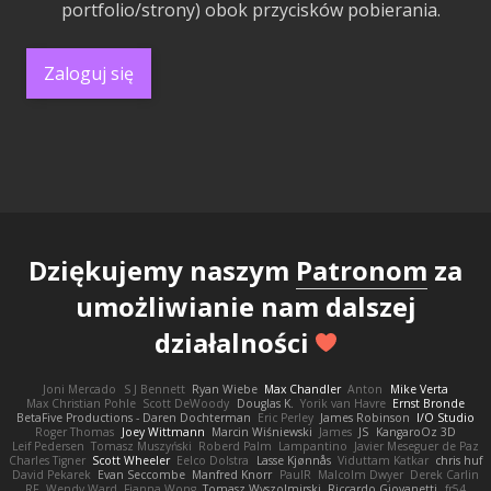
portfolio/strony) obok przycisków pobierania.
Zaloguj się
Dziękujemy naszym
Patronom
za
umożliwianie nam dalszej
działalności
Joni Mercado
S J Bennett
Ryan Wiebe
Max Chandler
Anton
Mike Verta
Max Christian Pohle
Scott DeWoody
Douglas K.
Yorik van Havre
Ernst Bronde
BetaFive Productions - Daren Dochterman
Eric Perley
James Robinson
I/O Studio
Roger Thomas
Joey Wittmann
Marcin Wiśniewski
James
JS
KangaroOz 3D
Leif Pedersen
Tomasz Muszyński
Roberd Palm
Lampantino
Javier Meseguer de Paz
Charles Tigner
Scott Wheeler
Eelco Dolstra
Lasse Kjønnås
Viduttam Katkar
chris huf
David Pekarek
Evan Seccombe
Manfred Knorr
PaulR
Malcolm Dwyer
Derek Carlin
RF
Wendy Ward
Fianna Wong
Tomasz Wyszolmirski
Riccardo Giovanetti
fr54