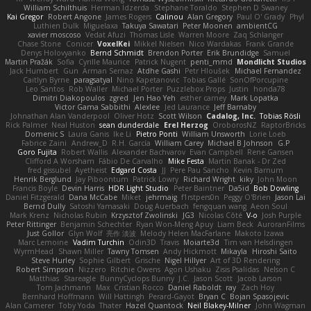
William Schilthuis
Herman Idzerda
Stephane Toraldo
Stephen D Swaney
Kai Gregor
Robert Angone
James Rogers
Calinou
Alan Gregory
Paul O' Grady
Phyl
Luthien Dulk
Miguelaxa
Takuya Sawatari
Peter Moonen
ambientCG
xavier moscoso
Vedat Afuzi
Thomas Lisle
Warren Moore
Zaq Schlanger
Chase Stone
Conicer
VoxelKei
Mikkel Nielsen
Nico Wardakas
Frank Grande
Denys Holovyanko
Bernd Schmidt
Brendon Porter
Erik Brundidge
Samuel
Martin Pražák
Sofia
Cyrille Maurice
Patrick Nugent
penti_mmd
Mondlicht Studios
Jack Humbert
Gun
Arman Sernaz
Atdhe Gashi
Petr Hloušek
Michael Fernandez
Caitlyn Byrne
paragsatyal
Nino Kapetanovic
Tobias Gallé
SonOfPorcupine
Leo Santos
Rob Waller
Michael Porter
Puzzlebox Props
Justin
honda78
Dimitri Diakopoulos
zgred
Jen Hao Yeh
esther carney
Mark Lopatka
Victor Gama Sabbithi
Alexlee
Jed Laurance
Jeff Barnaby
Johnathan Alan Vanderpool
Oliver Hotz
Scott Wilson
Cadalog, Inc.
Tobias Rösli
Rick Palmer
Neal Huston
sean dunderdale
Erel Herzog
OroborosNZ
RaptorBricks
Domenic S
Laura Ganis
Ike Li
Pietro Ponti
William Unsworth
Lorie Loeb
Fabrice Zaini
Andrew_D
R.H. García
William Carey
Michael B Johnson
G.P
Goro Fujita
Robert Wallis
Alexander Bachvarov
Evan Campbell
Rene Gansen
Clifford A Worsham
Fábio De Carvalho
Mike Festa
Martin Banak - Dr Zed
fred gissubel
Ayetheist
Edgard Costa
JJ
Pere Pau Sancho
Kevin Barnum
Henrik Berglund
Jay Piboontum
Patrick Lowry
Richard Wright
kiky
John Moon
Francis Boyle
Devin Harris
HDR Light Studio
Peter Baintner
Da5id
Bob Dowling
Daniel Fitzgerald
Dana McCabe
Miket
jehrmaig
f1rstpers0n
Peggy O'Brien
Jason Lai
Bernd Dully
Satoshi Yamasaki
Doug Auerbach
fengquan wang
Aeon Soul
Mark Krenz
Nicholas Rubin
Krzysztof Zwolinski
JG3
Nicolas Côté
V-o
Josh Purple
Peter Rittinger
Benjamin Schechter
Ryan Won-Meng Apuy
Liam Beck
AuroranFilms
Just Gollor
Glyn Wolf
亮作 淡波
Melody Helen MacFarlane
Makoto Izawa
Marc Lemoine
Vadim Turchin
Odin3D
Travis
Moiarte3d
Tim van Helsdingen
WyrmHead
Shawn Miller
Tawny Tomsen
Andy Hickmott
Mikayla
Hiroshi Saito
Steve Hurley
Sophie Gilbert
Grische
Nigel Hillyer
Art of 3D Rendering
Robert Simpson
Nizzero
Ritchie Owens
Agon Ushaku
Zisis Psalidas
Nelson C
Matthias
Stareagle
BunnyCyclops Bunny
J.C.
Jason Scott
Jacob Larson
Tom Jachmann
Max
Cristian Rocco
Daniel Raboldt
ray
Zach Hoy
Bernhard Hoffmann
Will Hattingh
Perard-Gayot
Bryan C
Bojan Spasojevic
Alan Camerer
Toby Yoda
Thater
Hazel Quantock
Neil Blakey-Milner
John Wagman