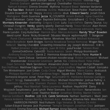
UncleJesseppe
Mike Duncan
Rene
名氏 无
Chris Priscott
Thomas Rigg
Derrick Graham
yankee (derogatory)
Overshafter
Madeleine Andersson
Nahuel Adreani
Dennis Smolek
Mythina
Noward Beast
Valerian Vardania
The Taxi Man
Robert Contreras
Azerta
HoboGod
Steve Pedler
PixelScribe
Double Downshift
Mr. Happy
Andrey Lebrov
sbuk
Edward Swartz
Jonah Edick
Wahrgrave
Dom Guerrera
Jazza
N_COUNTER
Artem Beitsch
Iryna Osadcha
Diran Bebekian
Caleb Slagle
Baptiste Belmudes
GrizzlyBeard
CJ
Troy
Chrisie
Morrissey Alexander
charliehsy
Gregory Cook
Lulu
ExplorePolo
Danny Taurus
kay
Christian Forsgren
Venky
qwerty qwerty
Damon Hardy
Trevor McGee
Alan Pimm
Aku
Danilo Pipi
3DQuake
PooMagoo
Cristian
montrose edmonds
Harry
Frank Lundin
Cory Kutschker
Harnick Atur
Marcos Antonio
Randy "Blue" Bowden
david curiel
Rune
Nicky Brownell
Sibusiso Mauze
wpbirney420
T. Stargazer
Punit Chaturvedi
Andrew Barrie
Minehow
Mon1k4
Mitchell Kirkwood
Mike Bonafede
Keith Bridges
Kamila Novakova Tereza Nemcova
Wogan May
NefaroX
Stanley Chen榕樹
Unearthly Interactive
Jay
Joseph McKinnon
지후 이
Rafael Jimenez
Colin Langley
Juan M Ortiz
yusuf kodat
Taliesin River
GrimeOnADime
Cabot3D
Paola Avanzo
Sarah
Philipp Krombusch
Anthony Rosbottom
Danik Z
Herminia Alexandra Franco Parra
Hunter R
Vito Petrović
Saint Deluca
Sentient chicken noodle soup
Robbe Callewaert
Michael
Shalekendar
Alexander Levenson
James
Ma. Cristina Risoli
Yota chiba
Dean Simonds
Mark Sanderson
Alexandre Lhote
hazel bat
Abhijit Prasanth
Ben Hoffman
Matthew Edgmon
Tara Exotic
Juha Lindfors
Haydon Costall
Gonzako
Tim Winkelmann
Joel Green
Cody Chow
Miguel Mendez
Mario Epsley
dvdcusick
Philippe Bartholi
Carlos Cardenas Negro
Squak Box
Chlo Christine
Gray
Someone Anyone
sonal
Peter Page
Saturnis#6115
Heriberto Reinoso Gallegos
Elena T
Strogg
DaskalosBCE
ManiacMayo
Michael Hirschfelder
Joshua Palfrey
A
Maximino Huertas Vila
Shansen
Pureon
Rinalds Miļicins
Monica Pirvu
家俊 吴
Jahluu
Paul Marshall
Tabia Lourenco
Redlion
HeyoNSFW
Darry
Wojciech Świątkiewicz
Jack Lynch
Peter Siemens
Ben Berntsen
Nananekoko
Ian
Davide Bortoletti
Coral
Heather Walker
Jonathan Shelley
Martín Franchi
Bianca Goldbach
Beefree
治英 矢島
Caleb Simmons
Nathan
baitham i
Maet
Jean
Fenice Ardente
Fabian Norrby
Fatimah Aziz
Andrew
Johanna Fate
Mike Weber
HARRISON PARKER
Ned Fullsom
Ergo Venatus
D
Marco De mitri
Iulian-Eduard Varvara
Jack Plummer
Temple Simpson
Jonathan Diaz
Jadriaan
paul paviot
Emma Reynolds
Michael Rampe
Anna Kasunic
mleczyk
Valeria Rosales