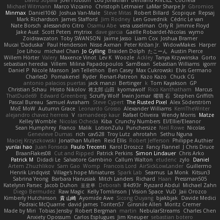
David Sopala
Joel Hobson
Lou Jonathan
Bertrand RIVEILL
Cocheta
Michael Witmann
Marco Vizcaino
Christoph Letmaier
LaMar Sharpe Jr
Gbromios
Minmax
Daniel1060
Joshua Van-Male
Steve Mitas
Robert Billard
Scopique
Repsaj
Mark Richardson
James Stafford
Jim Rodney
Len Govednik
Cédric Le van
Nate Borsch
alessandro Citro
Osamu Abe
vera usselman
Orly R
Jimmie Floyd
Jake Aust
Scott Peters
mytrixx
dave garcia
Gaëlle Robardet-Nicolas
wymo
Zoidrawzaton
Toby SWANSON
Jaime Jasso
Liam Cox
Joshua Bramer
Mucai 'Daduska'
Paul Henderson
Nisse Axman
Peter Križan Jr.
WidowMakes
Harper
Joe Lihou
michael Chan
Jo Gylling
Braiden Dolph
たこーん
Austin Pierce
Willem Hörter
Valery
Maxence Vinot
Lev K
Woozle
Ackley
Tanya Krzywinska
Gorto
sebastian heredia
Villem
Milina Papadopoulos
SamBean
Sebastian Williams
igorrr
Daniel P
Nicole Manson
Jan Tellethon
Ben Casey
Max Cukrowski
Elvis Germano
CharlesD
Pomakenel
Ryder
Renart-Patreon
Kazo Kazo
Chuck CG
antonio palacios puertas
jack manzi
Bertinger
k
Tom Kayakson
GP
Christian Schau
Hristo Nikolov
将太郎 山田
kyomawolf
Rico Kanthatham
Marcus
ThatDude69
Edward Greenberg
Scruffy Wolf
Irwin Jomar
曜萌 石
Stephen Griffith
Pascal Bureau
Samuel Avraham
Steve Cypert
The Rusted Pixel
Alex Söderström
MoE MoW
Autumn Grace
Leonardo Grosso
Alexander Williams
KerriTheWriter
alejandro chavez herrera
V
ramandeep kaur
Rafael Oliveira
Wendy Morris
Matze
Kelley Womble
Nicolas Ocheda
Kiba
Crunchy Numbers
El/Ellie/Eleanor
Sean Humphrey
Franco
Malik
LotionZulu
Punchersize
Neil Rowe
Nicolas
Genevieve Dumas
rich
cav528
Troy Lutz
ahrotahn
Sethu Nguna
Maciej Krzyszkowski
Jonathan Mullen
Reid Ellis
Robert Jefferson
Philippe Authier
yunlai hao
Juan Fonseca
Paulo Trecenti
Karol Droszcz
Fancy Flannel
J Chris Druce
BraanFlakes08
Cut and Ripped
Patrick Perkins
Simon Lindauer
Chris Arko
Patrick M
Didadi Le
Salvatore Gambino
Callum Walton
etudenc
zylo
Daniel
Artem Zhuzhlikov
Sam Gao
Womp
Francois Lord
AirSickLowLander
Guillermo
Henrik Lindqvist
Village's hope Miniatures
Spark Lab
Seamus
La Monk
Kitsun3
Sabrina Yeong
Barbara Hanusiak
Mitch Landers
Richard
Haan
Pressman505
Katelynn Parsec
Jacob Duhon
포로루
Deborah
84d93r
Ryszard Abdul
Michael Zahn
Diego Bermudez
Raw Magic
Kelly Tomlinson | Vision Space
VuD
Jaii Orozco
Kimberly Hutchinson
貴 山崎
Ayomide Awe
Sicong Ouyang
bjakbjak
Davide Medici
Padraic McQuarrie
david james
Toriten57
Ginsnile Allen
Moritz Cremer
Made by Miri
Tobias Jensby
Robert Bergman
martin
NebularStreams
Charles Chen
Anxiety Opossum
Carlos Esplugues
Jim Kneuper
sebastian botero