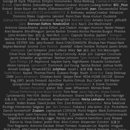
George M. Dyck
Thbatcos
Dmytro Volovnenko
Stina Walberg
Cosmas A Demetriou
ענבר פז
Clem White
DeboxMojave
Meene Lindner
Vincent Ludwig Kiefner
BF2 _Pilot
Robert
Brian Racer
Ian Watts
JGWentworth877
Gan3e46
Jean
Dazzworks3d
Kilian
D. J.
Ahmed.ashii092112 ahmed092112
E. Belliveau
wesleyCrowbar
Vibralizer
Dominic Blake
Goglomo
takoslvt
Renn Exev
Musa muturi
Ducksink
Joshua Kendrick
Daniel Arendzen
Bang1324
Nekom Glew
Amako Izumi
jeffox09
Caro
Brennan Rafters
NewbieDot
iz o
Kay-S
Zee MacDonald
Antonio Gasca-Alvarez
Jacob Dillon
Joe Chabot
morgan monroe
Nader Hassan
Alex Navarre
BlindPenguin
James Barber
Ernesto Alonso Paredes Burgos
Pheldra
John Anders Stav
현진 김
Neil McG
buhii
Capsule Studios
Jayden !
Enrique
Sascha Huncke
Elīza M.
Melli
arbiter1209
Hyprotix
Harry Conquest
Chris Reeves
Jessica
DESTER
Kiki
Jake Ruesch
Steve CHAUDANSON
Bhukya Hari Prasad Naik
Slaytex Marshall
Gromit
Dan Pachter
dork667
Infant Terrible
Richard
Jaelin Smith
mattyrails
Carl Schwerin
Joeri Lefévre
Mike
Sol
J&G
Jon
Eric Manongdo
Oliver Frost
DancingDeadGuy
Barry Connolly
Aeval
Jon
Captain Coconuts
Jacob Schealler
ari-goldman
Nathan Johnson
Tyler Herbert
Puppeteerist
Tyler Phillips
J.P. Raymond
hayden harry
NightRaven
Eduardo Gottschald
Abeni Campos
cameronfr
Dominick
Joe Young
Sascha Becker
Joshua Scelfo
Annah Gestaga
SmaackBZ62
JollyYeen
oscall L
友理 斉藤
Kuba
Gabrielius M
Scott Moen
Kaylee
Thomas Pierro
Gustavo Pliego
Noah
Юлія Кізі
Daisy Belknap
ZMM
Jason Anderson
Christian Kohli
Satyan Patel
YEDA HOME DECOR
Simon
Reg_LMO
Jacob Denault
ApocDev
Rumlo Olmub
Buz Carter
Bill Master
rpcexploiter
Reinaldus
jadedesign
Jamie Arseneault
K
Derek Toombs
Renato Pinochet
qrator
Ben
cawc
XPhantom
Mimski Beats
Virtual Performing Live Music Events
Tom Neal
Jason Nguyen
Alyssa Everett
Cyndersanity
Petr Fořt
disiboi
AnuRobinson
Shane Smith-Rojo
Evan Harridge
大海 久我
lilith
Joshua Hickman
Aleksandar Caricic
Nikita Leshakov
Amanda Vest
Axiom
Stefan Knaak
David Jindra
Tim
Zoie Robles
N Watanabe
Nina Takáčová
Rodrigo Hernández Salgado
Jan
Sari Schwarz
Indiana J
ella larkin
基德
Pocketfans
Daniel Sonderhoff
Zicalam
zephaniah CORSON
Florin Negele
Mark Dohrenbusch
Yunseong Noh
Liam Trancoso
Blob
Phill D
T_Zydelski
Konstantinos Polychroniadis
Targeted Individual Body Logger
Randy Lane
melanie hamilton
Lucy
Weasel
Elanor la
Vova Diakur
Jaden Rosi
Alon Cohen
Alexander October
文謙 許
Thor Ragnaros
Antoine Daubas
Ethan Tomaso
huaxuan Lei
Raptite
mogura
Nick Smith
AMcCarroll
high strangeness
Dylan Gorrell
Patrick Stallings
Neil Baker