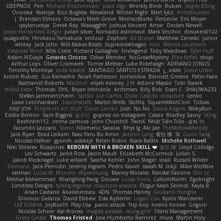
DEEPNOX
Pen
Michael Koschmieder
pato dlgv
Wrinkly Blink
Ruben
Jesper Elling
Onooka
Kseniya
Boo Bugless
Mesaland
Winter Night
Mert İyiiz
forrobloxdev
J. Brendan Elmore
Octavia's Mesh Grove
MinhazMurks
Fxntxnile
Eric Moyer
qaylanuraya
Derek Ray
Waaagghh
Joshua Vincent
Amar
Declan Newell
Javier Fernández Alegre
julian silver
Nomadic Astronaut
Mark Vecchio
dosuken0122
quagootle
Hirokazu Yamakura
enitzur
Zephon
Gil Bruvel
Matthew Zaneski
junior
whitey
Jack John
Will Makes Beats
SupremeAhegao
nori
Marlise Launstein
Vesperal Mind
Milk Crate
Richard Gallagher
Firelegend
Toby Meadows
Tyler Huff
Adam N'Diaye
Gerardo Orozco
Oskar Mendez
NoGreatMystery
Bike Kefeli
shiipi
Arthur Lops
Oliver Cromwell
Tomer Meltser
Luke Ridehalgh
ADRIANO JONUS
Timothy Montoya
soda basket
SANTIAGO SANTOS ESTRADA
j_ edak
Josue Uribe
Anton Rubets
Gui Ramalho
Noah Patterson
Jomenikia
Bennett Greene
Peter Hale
Nathaniel Roberts
Mechrot
elijah kenney
J H
Astone Massie
Tobi Staerk
milad tatar
Thomas
DHL
Bryan Intindola
Archman
Billy Bob
Evan C
SHALIWA233
Stefan Jammertzheim
SpiSlu
Joe Carlos
Oscar Castillo
bleached
senko
Lasse Leonhardsen
3darchstuffs
Martin Wells
Skittlq
SquareIsNotCool
Tobias
אילון קשת
Purple-H's Art Stuff
Oliver Lemke
Josh
No No
David Rogers
MilkyBun
Eddie Benton
Sam Biggins
윤구선
gupries on Instagram
Cassie
Bradley Savoy
Wing
Beehhhh112
imma zamora
John Churchill
TwinX
Nhật Tiến Trần
승하 이
Facundo Lazzaro
Stenz
Filomeno Saraiva
Rhys lg
Aki Jae
TheMellowMelody
Jack Ryan
Brad Leikam
Nasi Paru Bu Amin
Jazmin Lang
宥任 陳
St
Gooo Tang
Nicolas Hafner
gyomh
adaktyl
Belen Rubio
Kiara Battle
Michelle Rothwell
Niki Shterev
RussJones
REBORN WITH A BROKEN SKILL ❤️
复任 陳
Lloyd Collidge
Lev Schwartz
Jared Ross
Jason Mault
Elizabeth McCormick
Julian S.
Jakob Recknagel
Luke willard
Sascha Kohler
John Steger
snail
Russell Wilder
Demerui
Jace Perrodin
Jeremy Ingram
Pedro Xavier
isaiah M
lokjl
Mike Wellfare
ratman
Lucas M. Morone
WyvernLang
Manny Morales
Randal Falcone
Der Le
Meshal Alshammari
KhangXing Pang
Douwe
Lucas Vieira
CallumNorm
Egoknight
Limitless Designs
tylerspetgoose
maurizio sciascia
Özgür Kaan Sevindi
Kayla B
Arian Castane
Akaiseutoseu
4DN
Thomas Harvey
Giuliano Hungria
Dionicio Galarza
David Ebbevi
Eda Aydemir
Logan Cox
Kyoto Wanderer
LEE EUNHA
JoyBox19
Play Usa
panic attack
Trip boy
heeno honee
Grigorii
Nicolas Scheer
Kai Krones
magda pawlak
ikung gmr
Titans Management
Greta Gedat
Thomas Fristed
Jose Humberto Ramirez
mura
Martin Holy