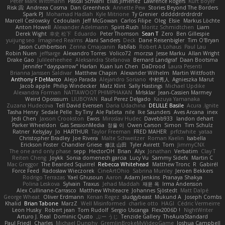
Peter Mark Wittmann
Pascal Scrivani
Elias Jimenez
Lawrence Rogers
Kurt Boyer
Risk 📀
Andreea Cosma
Dan Greenheck
Annette Pew
Stories Beyond The Borders
Spark PJ
Mohamad Hadlah
Kyle Mitrione
Ty Grenier
dddddrdrdrdrdr
Marcell Ceslowsky
Cedoulain
Jeff McGowan
Carlos Filipe
Oleg
Elsie
Markus Löchte
Anton Howell
Alexander Adelmann
Spirit-Rush
Moritz Schmidtchen
Liam
Derek Wight
幸史 松下
Eduardo
Peter Thomson
Sean T
Zero
Ben Gillespie
yuijung seo
Imagined Realms
Alani Sanders
Deck
Dane Reisenbigler
Tim O'Bryan
Jason Cuthbertson
Zerina Cmajcanin
FabFab
Robert A Lohaus
Paul Lau
Robin Nuen
jeffsarge
Alexandro Torres
Volico72
morzsa
Jesse Marku
Allan Wright
Drake Gao
Julileeheehee
Aleksandra Stefanova
Bernard Landgraf
Daan Bootsma
Jennifer "daysparrow" Harlan
Kuan lun Chen
DaDrood
Laura Pesenti
Brianna Janssen Saldivar
Matthew Chapin
Alexander Wilhelm
Martin Wittfooth
Anthony F DeMarco
Alejo Parada
Alejandro Soriano
中村秀人
Agnieszka Marut
Jacob apple
Philip Windecker
Matz Klint
Sally Hastings
Michael Updike
Alexandra Forman
NATTAWOOT PHIMPHAKAN
MrIsklar
Jean-Cassien Marmey
Weird Oposssum
LIUBOYAN
Raul Perez Delgado
Kazuya Yamanaka
Zuzana Hudecova
Tell David Evensen
Daria Udachina
DELILLE Basile
Acura .Ignite
Tasha Henry
Sedale Pelle
by Tiny
Ale Pašeta
nile
Ike Saunders
Aves Arcana
inex
Jedi Chen
Jaxson Crookston
Ewos
Miroslav Hudec
Davebb933
landon dehart
Parker Wheeldon
Gas SessionMedia
정율 이
Owen Carson
Simon
Tim Schulz
Ratner
KelsyJay
Jo
HARTHUR
Taylor Freeman
FRED MAHER
prfctwhite
yataa
Christopher Bradley
Joe Rivera
Malte Schweitzer
Roman Kaelin
Isabella
Erickson Foster
Chandler Griese
修汰 山田
Tyler Avirett
Tom
JimmyCNX
The one and only phase
sepp
HectorOH
Brian
Alyx
Jonathan
Verbatim
Clay T
Reiten Cheng
Joykk
Sonia domenech garcia
Lucy Vu
Sammy Sidefx
Martin C
Mac Greggor
The Bearded Squirrel
Rebecca Whitehead
Matthew Tronc
R
Gabirél
Force Feed
Radosław Wieczorek
CineArtOhio
Sabrina Munley
Jeroen Bekkers
Rodrigo Terrazas
Yael Ghusoun
Aaron
Adam Jenkins
Pranaya Shakya
Polina Leskova
Sylvain
Traxus
Jehad Maddah
재윤 옥
Irma Andersson
Alex Cullinane-Carrasco
Matthew Whiteacre
Johannes Sjöstedt
Matt Dalpé
George Wheat
Oliver Erdmann
Kenan Regez
sludgybeast
Mukund A
Joseph Combs
Khalid
Brian Tabone
MarzZ
Well Misinformed
charlie otto
HAGI
Cédric Vermeirre
Leon Husky
Robert jean
Tom Rudolf
Sergio Uscanga
Flex2006D !
NightWriter
Arturo J. Real
Dominic Qusto
ぶー うじ
Tenzide Gallery
TheAuraStandard
Paul Friedl
Charles
Michael Dunphy
GremlinBrokeMyVideoGame
Joshua Campbell