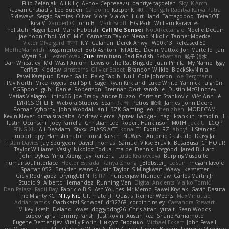
Filip Zelenjak
Ali Kılıç
Антон Сергеевич
bahriye taşdelen
Sky JK Arch
Razvan Cristiadis
Leo Euden
Carbonic
Kacper K
40. I Nengah Raditya Karya Putra
Sideways
Sergio Pamies
Oliver
Viorel Vlaican
Hurt Hand
Tamagoooo
TetaBOT
Kira V
XanderDK
John B.
Mark Scott
HG Park
William Karavites
Trollstuhl HagenLord
Mark Habbish
Call Me Sensei
NotARectangle
Noelle DeCuir
jae hoon Choi
Yd C
M C
Cameron Taylor
Nenad Nikolic
Tanner Moerke
Victor Ofvergard
苏打
K Y
Galahan
Derek Anwyl
W00k13
Released 50
MeTheManwich
iosgamertool
Bob Ashton
INFADEL
Devin Mattox
Jon Martello
Jan
Wyatt Sui
LesterCovax
Cue
tran tuan
Bad Radish
Sebastian
暁子 清水
Dan Wheatley
Md. Wasif Anjum
Lewis of the Rat Brigade
Juan Pinilla
My Name
Iggy
Terifict
Kiddow
simsterns
Olivier Babet
Brandon Wilkie
BlackSkyNinja
Pavel Karapud
Daren Gallo
Peleg Tabib
Null
Cole Johnson
Joe Bergmann
Pav North
Mike Rogers
Bull Spit
Sage
Ryan Kirkland
Luke White
Yannick
falgn0n
CGSpoon
gubi
Daniel Robertson
Brennan Oort
sanxbile
Dustin McGlinchey
Matias Vialagro
lininx66
Joe Brady
Andre Buzzo
Christian Stankovic
Việt Anh Lê
LYRICS OF LIFE
Webora Studios
Sean
乐 音
Petros
眠瓏
James
John Deere
Roman Vyborny
John Woodall
an l
BZK Gaming Leo
chen zhen
MODECAM
Kevin Klever
dima sirababa
Andrew Pierce
Артем Бардин
nagi
FranklinTremplin
JL
Iustin Ocunschi
Joey Parrella
Christian Lee
Robert Hankinson
M0TH
Jack Ü
LCQP
FENG XU
Ali DeAdam
Styxx
GLASS ACT
kona
T1 Exotic
RZ
abby!
ll Stanced
Import_bpy
Hamsternator
Forest Katsch
NuWest
Antonio Castaldo
Daisy Jai
Tristan Davies
Jay Spurgeon
David Thomas
Samuel Vikse Bruvik
BusaBusa
C+HO aR
Taylor Williams
Vasily
Nikoloz Todua
ma de
Dennis Hosgood
Jared Bullard
John Dykes
Yihui Xiong
Jay Renteria
Lucie Královcová
BurpingMusquito
humansoulinterface
Hector Estrada
Ranya Zhong
_Blobster_
Le sun
megan lavoie
Spartan 052
Brayden evans
Austin Taylor
S Mingkwan
Wawy
Kerstetter
Gicly Rodríguez
DryingUEFN
IS IT?
Thunderjaw Thunderjaw
Carlos Martin Jr
Studio 9
Alberto Hernandez
Running Man
Digital Ancients
Vlajko Tomić
Dan Palasz
Fadil Bay
Fabricio BJS
Ash Younes
Mr Memz
Paweł Krysiak
Gavin Dasuta
The Mighty KC
Nifty Nic
UltimateTJF
Quistis
Reinier Weerts
MaxMinutiae
Adrián ramos
Oachkatzl Schwoaf
dr32768
corbin tinsley
Cassandra Stewart
MikeyLikesIt
Delano Lowes
doggybdog26
Chris Aitan
yuta t
Sean Woods
cubeorigins
Tommy Parish
Just Rovin
Austin Rea
Shane Yamamoto
Eugene Dementjev
Vitaliy Florin
Никуся Гноянко
Michael Eckert
John Fewell