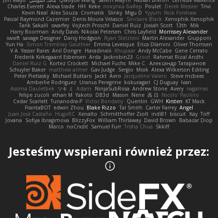
Jon Mayo
مالك البلوشي
Qiaoyue Wang
Salem Alajmi
Fabian Brehm
Lemesle Maxence
Charles Everett
Alexa trade
HH
Keke
покупка байер
Poulet
Derek Messier
Trivi
Kevin Neal
Alex Souza
Cromatik
Slinky
Migu D
Yyyum
Nick Forshaw
Pascal Raymond Cazemier
Denis Moura Velasco
Sinclaire Black
Xenophik Xenophik
Tarik Sakalli
swarfey
Vojtech Proschl
Daniel Ruiz
Josiah Scott
13th
Mik
Harry Boorman
Andy Davis
Nikolai Petersen
Chris Layfield
Morrissey Alexander
swxift
savage Designer
Darcy Hodgson
Ryan Stelzleni
Martin Alexander
Giupponi
Yun Ha
Simon Tremblay Gauthier
Emma Levesque
Erica Dlamini
Oliver Thomsen
V A
Yasser Raies
Anil Dongre
Haradinxiii
Khupaar
Andy McCabe
Gene Cerrato
Frederik Kirkegaard Esbensen
Arda
Jackrobin23
Groot
Rahmat Rizal Andhi
Daniel Ruiz G
Kortez Crockett
Michael Fuchs
Mike C.
Александр Татаринов
Schuyler Baker
matthew armer
Gav Judge
Sergio
Misik
Alexa Wilkerson Editing
Peter Pietlasky
Michael Buttaro
Jackt
Aero
Jacqueline Valero
Steve mcbees
Amberlie Rodriguez
Uranus Peregrine
kokuragari
CJ Duguay
Ivan
Assima Dauletbek
ツキ ミ
Adam
NinjaSubRosa
Andrew Stone
Avery
rwgames
felipe zucoli
ethan M
Yakoto
DB3d
Mason
Nene
高 日
Nicolo' Paolino
Cedar Scarlett
Tunanodra-P
Victor Bondatiy
Quentin
GWH
Kirsten
KT Mack
FrantaBOT
edwin Zhou
Blake Rizzo
Tal Smith
Carter Farrey
Angel
Juan José Castaño
HugoRC
Xenalto
Schmitthoffer Zsolt
indi81
biscuit
Kay
Toff
Jovana
Sofiya Ibragimova
BlizzyFox
William Thirlaway
David Brown
Babacar Diop
Marco
noCrxdit
Samuel Furr
Trisha Chua
Skkiff
Jesteśmy wspierani również przez: