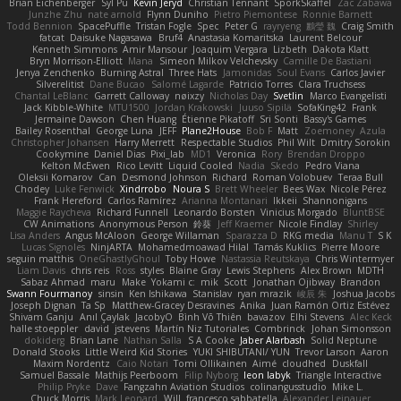
Brian Eichenberger
Syl Pu
Kevin Jeryd
Christian Tennant
SporkSkaffel
Zac Zabawa
Junzhe Zhu
nate arnold
Flynn Duniho
Pietro Piemontese
Ronnie Barnett
Todd Bennion
SpacePuffle
Tristan Fogle
Spec
Peter G
rayryeng
鸝瑩 魏
Craig Smith
fatcat
Daisuke Nagasawa
Bruf4
Anastasia Komaritska
Laurent Belcour
Kenneth Simmons
Amir Mansour
Joaquim Vergara
Lizbeth
Dakota Klatt
Bryn Morrison-Elliott
Mana
Simeon Milkov Velchevsky
Camille De Bastiani
Jenya Zenchenko
Burning Astral
Three Hats
Jamonidas
Soul Evans
Carlos Javier
Silverelitist
Dane Bucao
Salomé Lagarde
Patricio Torres
Clara Truchsess
Chantal LeBlanc
Garrett Calloway
nøixzy
Nicholas Day
Svetlin
Marco Evangelisti
Jack Kibble-White
MTU1500
Jordan Krakowski
Juuso Sipilä
SofaKing42
Frank
Jermaine Dawson
Chen Huang
Étienne Pikatoff
Sri Sonti
Bassy's Games
Bailey Rosenthal
George Luna
JEFF
Plane2House
Bob F
Matt
Zoemoney
Azula
Christopher Johansen
Harry Merrett
Respectable Studios
Phil Wilt
Dmitry Sorokin
Cookymine
Daniel Dias
Pixi_lab
MD1
Veronica
Rory
Brendan Droppo
Kelton McEwen
Rico Levitt
Liquid Cooled
Nadia
Skedo
Pedro Viana
Oleksii Komarov
Can
Desmond Johnson
Richard
Roman Volobuev
Teraa Bull
Chodey
Luke Fenwick
Xindrrobo
Noura S
Brett Wheeler
Bees Wax
Nicole Pérez
Frank Hereford
Carlos Ramírez
Arianna Montanari
Ikkeii
Shannonigans
Maggie Raycheva
Richard Funnell
Leonardo Borsten
Vinicius Morgado
BluntBSE
CW Animations
Anonymous Person
鈴葵
Jeff Kraemer
Nicole Findlay
Shirley
Lisa Anders
Angus McAloon
George Willaman
Sparazza D
RKG media
Manu T
S K
Lucas Signoles
NinjARTA
Mohamedmoawad Hilal
Tamás Kuklics
Pierre Moore
seguin matthis
OneGhastlyGhoul
Toby Howe
Nastassia Reutskaya
Chris Wintermyer
Liam Davis
chris reis
Ross
styles
Blaine Gray
Lewis Stephens
Alex Brown
MDTH
Sabaz Ahmad
maru
Make
Yokami c:
mik
Scott
Jonathan Ojibway
Brandon
Swann Fourmanoy
sinsin
Ken Ishikawa
Stanislav
ryan mrazik
峻辰 朱
Joshua Jacobs
Joseph Dignan
Ta Sp
Matthew-Gracey Desravines
Anika
Juan Ramón Ortiz Estévez
Shivam Ganju
Anıl Çaylak
JacobyO
Bình Võ Thiên
bavazov
Elhi Stevens
Alec Keck
halle stoeppler
david
jstevens
Martín Niz Tutoriales
Combrinck
Johan Simonsson
dokiderg
Brian Lane
Nathan Salla
S A Cooke
Jaber Alarbash
Solid Neptune
Donald Stooks
Little Weird Kid Stories
YUKI SHIBUTANI/ YUN
Trevor Larson
Aaron
Maxim Nordentz
Caio Notari
Tomi Ollikainen
Aimé
cloudhed
Duskfall
Samuel Bassale
Mathijs Peerboom
Filip Nyborg
leon labyk
Triangle Interactive
Philip Pryke
Dave
Fangzahn Aviation Studios
colinangusstudio
Mike L.
Chuck Morris
Mark Leonard
Will
francesco sabbatella
Alexander Leinauer