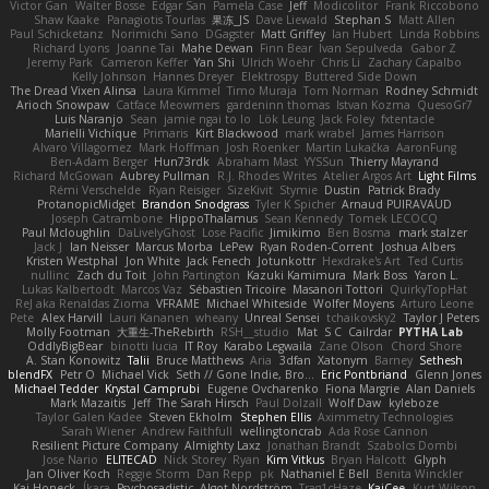
Victor Gan
Walter Bosse
Edgar San
Pamela Case
Jeff
Modicolitor
Frank Riccobono
Shaw Kaake
Panagiotis Tourlas
果冻_JS
Dave Liewald
Stephan S
Matt Allen
Paul Schicketanz
Norimichi Sano
DGagster
Matt Griffey
Ian Hubert
Linda Robbins
Richard Lyons
Joanne Tai
Mahe Dewan
Finn Bear
Ivan Sepulveda
Gabor Z
Jeremy Park
Cameron Keffer
Yan Shi
Ulrich Woehr
Chris Li
Zachary Capalbo
Kelly Johnson
Hannes Dreyer
Elektrospy
Buttered Side Down
The Dread Vixen Alinsa
Laura Kimmel
Timo Muraja
Tom Norman
Rodney Schmidt
Arioch Snowpaw
Catface Meowmers
gardeninn thomas
Istvan Kozma
QuesoGr7
Luis Naranjo
Sean
jamie ngai to lo
Lök Leung
Jack Foley
fxtentacle
Marielli Vichique
Primaris
Kirt Blackwood
mark wrabel
James Harrison
Alvaro Villagomez
Mark Hoffman
Josh Roenker
Martin Lukačka
AaronFung
Ben-Adam Berger
Hun73rdk
Abraham Mast
YYSSun
Thierry Mayrand
Richard McGowan
Aubrey Pullman
R.J. Rhodes Writes
Atelier Argos Art
Light Films
Rémi Verschelde
Ryan Reisiger
SizeKivit
Stymie
Dustin
Patrick Brady
ProtanopicMidget
Brandon Snodgrass
Tyler K Spicher
Arnaud PUIRAVAUD
Joseph Catrambone
HippoThalamus
Sean Kennedy
Tomek LECOCQ
Paul Mcloughlin
DaLivelyGhost
Lose Pacific
Jimikimo
Ben Bosma
mark stalzer
Jack J
Ian Neisser
Marcus Morba
LePew
Ryan Roden-Corrent
Joshua Albers
Kristen Westphal
Jon White
Jack Fenech
Jotunkottr
Hexdrake's Art
Ted Curtis
nullinc
Zach du Toit
John Partington
Kazuki Kamimura
Mark Boss
Yaron L.
Lukas Kalbertodt
Marcos Vaz
Sébastien Tricoire
Masanori Tottori
QuirkyTopHat
ReJ aka Renaldas Zioma
VFRAME
Michael Whiteside
Wolfer Moyens
Arturo Leone
Pete
Alex Harvill
Lauri Kananen
wheany
Unreal Sensei
tchaikovsky2
Taylor J Peters
Molly Footman
大重生-TheRebirth
RSH__studio
Mat
S C
Cailrdar
PYTHA Lab
OddlyBigBear
binotti lucia
IT Roy
Karabo Legwaila
Zane Olson
Chord Shore
A. Stan Konowitz
Talii
Bruce Matthews
Aria
3dfan
Xatonym
Barney
Sethesh
blendFX
Petr O
Michael Vick
Seth // Gone Indie, Bro...
Eric Pontbriand
Glenn Jones
Michael Tedder
Krystal Camprubi
Eugene Ovcharenko
Fiona Margrie
Alan Daniels
Mark Mazaitis
Jeff
The Sarah Hirsch
Paul Dolzall
Wolf Daw
kyleboze
Taylor Galen Kadee
Steven Ekholm
Stephen Ellis
Aximmetry Technologies
Sarah Wiener
Andrew Faithfull
wellingtoncrab
Ada Rose Cannon
Resilient Picture Company
Almighty Laxz
Jonathan Brandt
Szabolcs Dombi
Jose Nario
ELITECAD
Nick Storey
Ryan
Kim Vitkus
Bryan Halcott
Glyph
Jan Oliver Koch
Reggie Storm
Dan Repp
pk
Nathaniel E Bell
Benita Winckler
Kai Honeck
Íkara
Psychosadistic
Algot Nordström
Trag1cHaze
KaiCee
Kurt Wilson