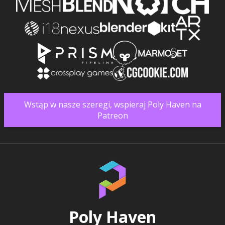
Wstąp w nasze szeregi, wspieraj Poly Haven na
Patreon
Poly Haven