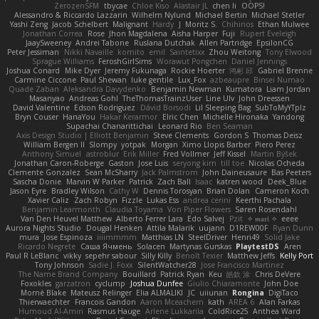
ZerozenSFM
tbycae
Chloe Kiso
Alastair JL
chen li
OOPS!
Alessandro & Riccardo Lazzarin
Wilhelm Nylund
Michael Bertin
Michael Stetler
Yashi Zeng
Jacob Schelbert
Malignant
Hardy
J
Moritz S.
Chihirios
Ethan Mulwee
Jonathan Correa
Rose
Jhon Magdalena
Aisha Harper
Fuji
Rupert Eveleigh
JaaySweeney
Andrei Tabone
Ruslana Dutchak
Allen Partridge
EpsilonCG
Peter Jessiman
Nikki Navaille
komito
emil
Saintetixx
Zhou Weitong
Tony Elwood
Sprague Williams
FeroshGirlSims
Worawut Pongchen
Daniel Jennings
Joshua Conard
Mike Dyer
Jeremy Fukunaga
Rockie Hoerter
鸿彬 邱
Gabriel Brenne
Carmine Ciccone
Paul Shewan
luke gentile
Lux_Fox
azbeaupre
Binsei Numao
Quade Zaban
Aleksandra Davydenko
Benjamin Newman
Kumatora
Liam Jordan
Masanyao
Andreas Gohl
TheThomasTrainzUser
Line Ulv
John Dreessen
David Valentine
Edson Rodriguez
Dávid Borsodi
Lil Sleeping Bag
SubToMyYTplz
Bryn Couser
HanaYou
Hakar Kerarmor
Elric Chen
Michelle Hironaka
Yandong
Supachai Chanarittichai
Leonard Rio
Ben Seaman
Axis Design Studio | Elliott Benjamin
Steve Clements
Gordon S
Thomas Deisz
William Bergen II
Slompy
yotpak
Morgan
Ximo Llopis Barber
Piero Perez
Anthony Simuel
astroblur
Erik Miller
Fred Vollmer
Jeff Kissel
Martin Býšek
Jonathan Caron-Roberge
Gaston
Jose Luis
seryong kim
till toe
Nicolas Ocheda
Clemente Gonzalez
Sean McSharry
Jack Palmstrom
John Daineusaure
Bas Peeters
Sascha Donie
Marvin W Parker
Patrick
Zach Ball
Isaac
katren wood
Deek_Blue
Jason Eyre
Bradley Wilson
Cathy W
Dennis Torosyan
Brian Dolan
Cameron Koch
Xavier Caliz
Zach Robyn
Fizzle
Lukas Ess
andrea cerini
Keerthi Pachala
Benjamin Learmonth
Claudia Toyama
Von Piper Flowers
Søren Rosendahl
Van Den Heuvel Matthew
Alberto Ferrer Lara
Edo Salvej
Pzit
✧ 𝔪𝔞𝔯𝔦 ✧
eeee
Aurora Nights Studio
Dougal Henken
Attila Malarik
uujann
D1REW00F
Ryan Dunn
mura
Jose Espinoza
iiiimmmm
Matthias LN
SteelDriver
Henri49
Solid Jake
Ricardo Negrete
Саша Ячмень
Solacen
Martynas Gurskas
PlaytestDS
Aren
Paul R LeBlanc
vikky
sepehr sabour
Silly Killy
Benoît Texier
Matthew Jeffs
Kelly Port
Tony Johnson
Sadie J. Foxx
SilentWatcher28
Jose Francisco Martinez
The Name Brand Company
Bouillard
Patrick Ryan
Keu
皓欽 涂
Chris DeVere
Foxokles
garzatron
cyclump
Joshua Dunfee
Giulio Chiaramonte
John Doe
Mornè Blake
Mateusz Relinger
Elia ALMALIKI
JC
uiiunan
Rongina
DigiTaco
Thierwaechter
Francois Gandon
Aaron Mceachern
kath
AREA 6
Alan Farkas
Humoud Al-Amiri
Rasmus Hauge
Arlene Lukkarila
ColdRice25
Anthea Ward