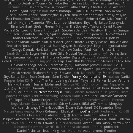
ElUltimo DeLaFila
Yousick
Sankaku Bear
Dennis Libon
Reymeld Santiago
AJ
FacinusChip
Dakota Wreski
n_morcatti
killswitchkay
Charles Louie
Avaister
Liam Bryant
sagar sasson
rafael naranjo
Elijah
ELITE Scratch
Zack Kepner
Justin Rogow
Andre Labuschagne
lily ren
maxime vandecasteele
Vasyl Vasyliv
Post Production
Zbob
VW Winterstein
Bob
Xavier
Mehmet Can
Nika Domi
C
xd Idk
Hajime Tsunoda
FRNL Lou
Joel Montano
Bryan Hy
Jakub Zbyszynski
River Lockhart
Stefan Florea
MStorm
The Society of Visions
David Power
Michael Santoro
C. Evans
thu huynh
Stephen Bentley
I_ViceRoy
Thomas Granger
bloli loli
Takashi M.
Melody Spiker
Midnight Gunship
Spencer_
NicoPOWAAA
Kornel Anderson
Dixon Keller
Keenan Rush
Venkataram
LLB
Josh W.
Kevin Showman
Naomi Soh
McCoder
John Elliotte
Gregory Basile
Filip Wieland
Sebastian Norlund
blog cruvi
Marc Nguyen
MaxDezignz
Tic_cle
nogutidaisuke
George Dvorak
Haris Lattirom
Matthew Daday
Paul
Kamil Uriasz
Lirian
Sarah Schrock
Logan Hertz
Gaël Gilly
Musical Nexus
Buttmunky1
Danny Sale
Elias Guevara
Kathreena B
Huitaka Studio
Digital Abbot
Aleksandr Chebotariov
Cole Turner
John Kevin Ong
JonDo
Filip
Cornellus Pendrahgon
Striker The Fox
Lale
Gökhan Sazdağı
Steve-0
el smells
丸 黒
Domantas Jokšas
Eduard
EvilQ
Alexander Olesen
Luke C
Shawn Anderson
Tess
opostol
Jiří Ptáček
JamTarts
Clive McKenzie
Shabeen Barzey - Browne
Josh
Martin Bailey
Espen
Princess
SiryuSama
Kelu
Sean Derham
Sam Fowler
Funny_ Compilation69
htai wu
Nadia
Pupper
John KD
Mimic
The Remodeling Veteran
Talyana S
Parker
Mister Venom
Markku Hakala
Hussien Mohamed
Gaforga VK
Ich Simp
cyril faia
Nipper1er
ふぇ えっ
Tomato Huwaidi
Eduardo ramirez
Peter Bates
Jediah Pesu
Randy Wells
Eilir Ho
Mrunit Churi
Necromantique
Nikki Balsem
Render House
John Hughes
James Gonzales
Cristi Vanderburg
Kaeden Hahn
Timo Erick
Miroslav Šamánek
EfulTopo
The Starius Project
Punch UP: The Top Contender! Official Patreon
Jorge Manuel Cappello Barreto
Sticky Buttons
iiiFahad7
재우 김
Morgsley
Workbench
wegu1
TheHappyElite
Duane Strickland
DC Kasundra
Ross
Marcin Anyszkiewicz
Ricky Robinson
Elizabeth
moot1n
Scott Fredrickson
仁 小野
kb714
Chris
Gabriel Alvarado
哲 董
Fredrik Karlsson
Tristan Lorius
Purpose Architecture
Władysław Pryszczarek
Ashley Fayers
plexlexia
Daniel Tidemo
ALEX NAVARRO
Table On
Edward
Didier Aerlebout
Anton
Sara
Alan
Jeffrey Olson
Riccardo Colombo
OHNE LIMIT
Gionea Alexandru Daniel
philip sisk
Daniel Richman
Ieuan King
Karri Haranko
Autonomous Frontier