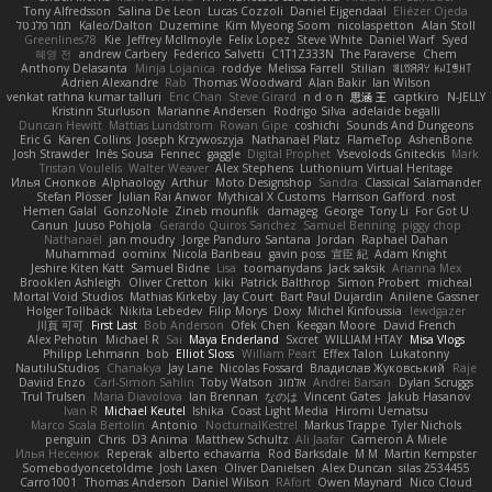
Tony Alfredsson
Salina De Leon
Lucas Cozzoli
Daniel Eijgendaal
Eliézer Ojeda
תמר פלג טל
Kaleo/Dalton
Duzemine
Kim Myeong Soom
nicolaspetton
Alan Stoll
Greenlines78
Kie
Jeffrey McIlmoyle
Felix Lopez
Steve White
Daniel Warf
Syed
혜영 전
andrew Carbery
Federico Salvetti
C1T1Z333N
The Paraverse
Chem
Anthony Delasanta
Minja Lojanica
roddye
Melissa Farrell
Stilian
ꌃ꒒ꀎꋪꋪꌩ ꀘꈤꀤꁅꃅ꓄
Adrien Alexandre
Rab
Thomas Woodward
Alan Bakir
Ian Wilson
venkat rathna kumar talluri
Eric Chan
Steve Girard
n d o n
思涵 王
captkiro
N-JELLY
Kristinn Sturluson
Marianne Andersen
Rodrigo Silva
adelaide begalli
Duncan Hewitt
Mattias Lundstrom
Rowan Gipe
coshichi
Sounds And Dungeons
Eric G
Karen Collins
Joseph Krzywoszyja
Nathanaël Platz
FlameTop
AshenBone
Josh Strawder
Inês Sousa
Fennec
gaggle
Digital Prophet
Vsevolods Gniteckis
Mark
Tristan Voulelis
Walter Weaver
Alex Stephens
Luthonium Virtual Heritage
Илья Снопков
Alphaology
Arthur
Moto Designshop
Sandra
Classical Salamander
Stefan Plösser
Julian Rai Anwor
Mythical X Customs
Harrison Gafford
nost
Hemen Galal
GonzoNole
Zineb mounfik
damageg
George
Tony Li
For Got U
Canun
Juuso Pohjola
Gerardo Quiros Sanchez
Samuel Benning
piggy chop
Nathanaël
jan moudry
Jorge Panduro Santana
Jordan
Raphael Dahan
Muhammad
oominx
Nicola Baribeau
gavin poss
宣臣 紀
Adam Knight
Jeshire Kiten Katt
Samuel Bidne
Lisa
toomanydans
Jack saksik
Arianna Mex
Brooklen Ashleigh
Oliver Cretton
kiki
Patrick Balthrop
Simon Probert
micheal
Mortal Void Studios
Mathias Kirkeby
Jay Court
Bart Paul Dujardin
Anilene Gassner
Holger Tollbäck
Nikita Lebedev
Filip Morys
Doxy
Michel Kinfoussia
lewdgazer
川頁 可可
First Last
Bob Anderson
Ofek Chen
Keegan Moore
David French
Alex Pehotin
Michael R
Sai
Maya Enderland
Sxcret
WILLIAM HTAY
Misa Vlogs
Philipp Lehmann
bob
Elliot Sloss
William Peart
Effex Talon
Lukatonny
NautiluStudios
Chanakya
Jay Lane
Nicolas Fossard
Владислав Жуковський
Raje
Daviid Enzo
Carl-Simon Sahlin
Toby Watson
אלמוג
Andrei Barsan
Dylan Scruggs
Trul Trulsen
Maria Diavolova
Ian Brennan
なのは
Vincent Gates
Jakub Hasanov
Ivan R
Michael Keutel
Ishika
Coast Light Media
Hiromi Uematsu
Marco Scala Bertolin
Antonio
NocturnalKestrel
Markus Trappe
Tyler Nichols
penguin
Chris
D3 Anima
Matthew Schultz
Ali Jaafar
Cameron A Miele
Илья Несенюк
Reperak
alberto echavarria
Rod Barksdale
M M
Martin Kempster
Somebodyoncetoldme
Josh Laxen
Oliver Danielsen
Alex Duncan
silas 2534455
Carro1001
Thomas Anderson
Daniel Wilson
RAfort
Owen Maynard
Nico Cloud