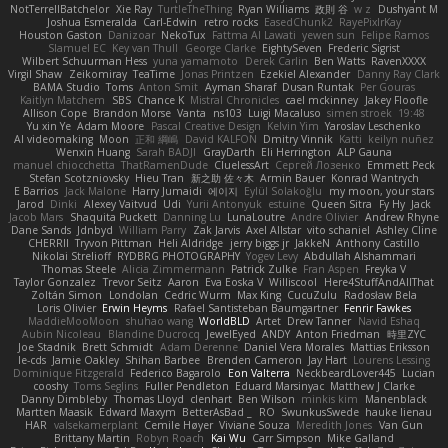
NotTerrellBatchelor
Xie Ray
TurtleTheThing
Ryan Williams
政則 谷
w z
Dushyant M
Joshua Esmeralda
Carl-Edwin
retro rocks
EasedChunk2
RayePixlrKay
Houston Gaston
Danizoar
NekoTux
Fattma Al Lawati
yewen sun
Felipe Ramos
Slamuel EC
Key van Thull
George Clarke
EightySeven
Frederic Sigrist
Wilbert Schuurman Hess
yuna yamamoto
Derek Carlin
Ben Watts
RavenXXXX
Virgil Shaw
Zeikomiray
TeaTime
Jonas Printzen
Ezekiel Alexander
Danny Ray Clark
BAMA Studio
Toms
Anton Smit
Ayman Sharaf
Dusan Runtak
Per Gouras
Kaitlyn Matchem
SBS
Chance K
Mistral Chronicles
cael mckinney
Jakey Floofle
Allison Cope
Brandon Morse
Vanta
ns103
Luigi Macaluso
simen stroek
19:48
Yu xin Ye
Adam Moore
Pascal Creative Design
Kelvin Yim
Yaroslav Leschenko
AI videomaking
Moon
正和 綱嶋
David KALFON
Dmitry Vinnik
Katti
keilyn nuñez
Wenxin Huang
Sarah BADJI
GrayDarth
Eli Herrington
ALP Gauna
manuel chiocchetta
ThatRamenDude
CluelessArt
Cергей Лозенко
Emmett Peck
Stefan Scotzniovsky
Hieu Tran
新之助 佐々木
Armin Bauer
Konrad Wantrych
E Barrios
Jack Malone
Harry Jumaidi
에이지
Eylül Solakoğlu
my moon, your stars
Jarod
Dinki
Alexey Vaitvud
Udi
Yurii Antonyuk
estuine
Queen Sitra
Fy Hy
Jack
Jacob Mars
Shaquita Puckett
Danning Lu
LunaLoutre
Andre Olivier
Andrew Rhyne
Dane Sands
Jdnbyd
William Parry
Zak Jarvis
Axel Allstar
vito schaniel
Ashley Cline
CHERRII
Tryvon Pittman
Heli Aldridge
jerry biggs jr
JakkeN
Anthony Castillo
Nikolai Strelioff
RYDBRG PHOTOGRAPHY
Yogev Levy
Abdullah Alshammari
Thomas Steele
Alicia Zimmermann
Patrick Zulke
Fran Aspen
Freyka V
Taylor Gonzalez
Trevor Seitz
Aaron
Eva Eoska V
Williscool
Here4StuffAndAllThat
Zoltán Simon
Londolan
Cedric Wurm
Max King
CucuZulu
Radosław Bela
Loris Olivier
Erwin Heyms
Rafael Santisteban Baumgartner
Fenrir Fawkes
MaddieMooMoon
shuhao wang
WorldBLD
Artet
Drew Tanner
Navid Eshaq
Aubin Nicoleau
Blandine Ducrocq
JewelEyed
ANDY
Anton Friedman
時里ZYC
Joe Stadnik
Brett Schmidt
Adam Derenne
Daniel Vera Morales
Mattias Eriksson
le-cds
Jamie Oakley
Shihan Barbee
Brenden Cameron
Jay Hart
Lourens Lessing
Dominique Fitzgerald
Federico Bagarolo
Eon Valterra
NeckbeardLover445
Lucian
cooshy
Toms Seglins
Fuller Pendleton
Eduard Marsinyac
Matthew J Clarke
Danny Dimbleby
Thomas Lloyd
clenhart
Ben Wilson
minkis kim
Manenblack
Martten Maasik
Edward Maxym
BetterAsBad _
RO
SwunkusSwede
hauke lienau
HAR
valsekamerplant
Cemile Høyer
Viviane Souza
Meredith Jones
Van Gun
Brittany Martin
Robyn Roach
Kai Wu
Carr Simpson
Mike Galland