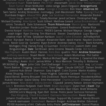
Stéphane Huart
Todd Eaton
P4C1F15T
charamath
Jakob Stolz
YeGrayHound
Kevin Turner
Brian McMullen
oleko senga
Jason Ferguson
Arrangemonk
Wesley Scafe
scott bilby
Victor
George e Chianese
Ben Visser
Albatross 3D
Sam Sartor
Andrej Striezenec
normalguy
Josh Macdonald
Pafka
Byeong Chul JIN
Dumbass Dragon
Alkaza1996
jAde
Lea Seidman Hernandez
Alexander Becker
Oscar Vargas
sastun1962
Totally Normal
Jared LeClaire
Christopher Bogs
Michael Dunkley
Alex Hyner
Scott Gilbert
Matthew Gerard
Julius Brockelmann
Alex
sotiris
Teneka B.
Dale Schwiesow
Thom Rittenhouse
Marcin Ignac
Martinotti
Brandon Jordan
Frode Lund Tharaldsen
Gerard Redmond
Walter Rice
Dennis Korpel
Matthew Stevens
PIXDES Games
Michael Mayeux
George Giagias
arash tirgari
Ryan Dening
Tim Warnock
Steven
Deadlyblack
Lupo Marcio
creative mart
M Tera
Sebastian Karlsson
Iaian7 / John Einselen
AsTheRainFell
Volkor
Rijndael
Patrick T Sullivan
Alexander Rath
david mares
Nayden Dochev
Moira
Never Give Up
Sunamii
Ryan Rohrer
Andrew Oakley
Maraz
Mark Kohalmy
Michigan J Frog
Harvey Fong
CJ Guzman
Beefyblimps
Joakim Dahl
Jose
BingusGringus
Dale
Sid Brown
Jānis Circenis
Masashi Ueda
Bill Kinnon
Max Topham
Austin Walzl
Hannes
Rens Bais
qualtro
Piotr
Andrew Stevenson
anthony lawrence
Stuart Marsh
Frans Verbaas
Adam Murtomaa
Phil Galler
Matthew Garnett-Frizelle
Saliven
Markus Michael Egger
Andrew
J
Caramel the Vixen
Timothy J. Aveni
Moth
James Miller
z
Nico Marniok
Timothy G. McKenna
MY.NIGNIG Jr.
Kigon
John Cido
Der12teEisvogel
Brad Corlett
Basti
maj
LaCimaise
Thom Bakker
Chogang
Jason Pielak
Tiran Dagan
Claude GIROLET
Darian Smith
Joenne Hub-Strobl
Shannon
Gary English
Colin Dunne
Martin Koťátko
Alexis Shuping
William Lee
Trevor Hughes
Gabriella Caldwell
Vasili Rodriguez
David Beneš
Jeremy Brouwer
Erik Dodolović
Paulo Henrique
Hoodwinkedfool
Ruben Vroman
David Sibley
Emil Herzenstiel
Charles Janson
Christian Gomez
James Wilson
Niko Bidoli
Danny Arnold
CGJackB
Jeremy Nelson
Anton Heymann
Leo S
Brendon Padjasek
Evan Tillett
Bryan Applegate
Dylan Hall
J Ewell
Dys
Quddle Jameson
patrick siemer
nate
Mareno Harr Olsen
Brett Williams
GREENCom'e Mapping
Ryan Bell
Xcrow
Pedro Javier Somoza Hernando
Paul Klingberg
Olivié Bouchard
Damiano Mazzocchini
Raven Realm
Johann Oosthuizen
Scott
Robert Tolppi: Support My Content
Randy Bloom
henrik rasmussen
Greenheart
Ransom Bergen
Andreas Wetter
Edomod
PD100 Academy of Art
Clafoutis
Arttu Piisila
JeffChristiansen
Daniel Phakos