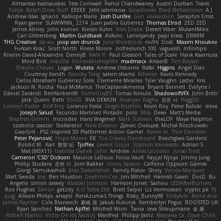
Almantas Vasiliauskas
Tess Cornwall
Rahul Chandwaney
Austin Durban
Travis
Yuliya
Ralph Does Stuff
EEEEE
Jelle sahmkow
Scopitones
Brad Mellesmoen
A J
Andrew Islas
Ignacio
Kalliope Marie
Josh Dunfee
Gen
viviisection
Seraphin Ernst
Ryan game
SLAWWNN_ 2214
Juan pablo Gutierrez
Thomas Elrod
ZED ZED
James Abney
John kivinen
Kieran Kuhn
Alec Drake
Desert Viber
MutantMike
Carl Glittenberg
Martin Guldbaek
AVAinc.
Lariotjandy
papi bless
DRKRM
THG Creative
lia wu
joop van drunick
Julie Woodcock
nic96
Dzät
Maxim Krioukov
Furkan Kirac
Scott North
Reese Moore
nofreelunch 100
vagueish
Infinitipo
Riverin David-Alexandre
DennyB
NAN YI
Paul Gleason
Tales of Scale
Hank Kaamura
Mind Bird
robzilla
HonorableHoplite
madmacx
AlisserB
Tim Boylan
Braulio Chavez
Logan
Wutata
Andrew Osborne
Rafal
Higgins
Angel Diaz
Courtney Xenith
Francky Tang
salem shams
Alheren
Kevin Kennedy
Carlos Abraham Gutiérrez Solis
Clemente Miralles
Tyler Vaughn
Laster
Kris
Jackson N. Rocha
Paul McManus
TheCaptainAmerica
Bryant Bennett
Evelyne I
Dániel Zarándi
BenYanken69
SomeGuyBS
Tomas Kiniulis
ShadowolfVFX
John Britti
Jack Quinn
Beth
Ebi3D
RVA DEMON
Niranjan Raghu
경문 서
Flagg3D
Lonnon Foster
Rolf Frey
Lorenzo Festa
Sergei Krutihin
Kevin Roy
Peter Balicki
steve
Joseph Salud
Facundo Martinez Pintado
polo
Mila
Dewi
Matt's Media
Stephen Grimm
microdee
Hans Wegener
Mark Sullivan
theLOF
Maya Halphon
szabolcs csaszar
Stellarator
Now Eleanor
Денис Оницев
Michał Roszkowski
GearGrit - PS2 inspired 3D Platformer Action Game!
Raven Ai
Thor Davidsen
Peter Pejanović
Hope Moore
EK
The Creaky Floorboard
Beachglass Gardens
Bobbit M.
Karl
敦智 紀
Tjoffex
Levent Göçer
Szymon Kaniewski
Adrian S
Mat (M5X11)
Izabella Dębek
john
Andrew
Alexis Lazootin
Jonas Trost
Cameron 'CSD' Dickson
Maurice LeDoux
Focus Vault
Fayçal Njoya
Jimmy Jung
Phillip Studans
준현 이
Jorn Bakker
Lloros Sarano
Caffeine Oppsum Games
Giorgi Samukashvili
Alex Tsiskarishvili
Family Rislov
Shiny
Vonda Marquez
Matt Sweda
Ina
Ben Houston
DeeEmmCee
Jim Mitchell
Hamish Gawn
DocD
Bu
Angelie
simon dewey
Alastair Johnson
Harrison Jones
Saihou
LEDAfterBurners
Roe Hughes
Simon
getzity
K.O Tsitra Eht
Brett Seipel
Liz Vermoesen
cryptic pk
PJ
quig
Allison Philips
anaptr
RenAzuma's Things
Risky_Bunny98
EndyArts
Mone Ane
James Paynter
Cole Blazevich
家維 張
Jakub Kukuryk
Kemberlyn Pegus
BOOSTED UK
Ryan Sanchez
Nathan Apffel
Mitchell Winn
Tania
Ieva Straupmane
金 康
Robert Marino
Victor De los Santos
Manfred
Philipp Jainz
Марина Ск
Dave Child