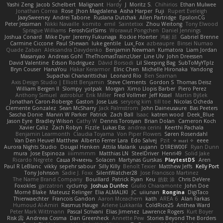
Yashi Zeng
Jacob Schelbert
Malignant
Hardy
J
Moritz S.
Chihirios
Ethan Mulwee
Jonathan Correa
Rose
Jhon Magdalena
Aisha Harper
Fuji
Rupert Eveleigh
JaaySweeney
Andrei Tabone
Ruslana Dutchak
Allen Partridge
EpsilonCG
Peter Jessiman
Nikki Navaille
komito
emil
Saintetixx
Zhou Weitong
Tony Elwood
Sprague Williams
FeroshGirlSims
Worawut Pongchen
Daniel Jennings
Joshua Conard
Mike Dyer
Jeremy Fukunaga
Rockie Hoerter
鸿彬 邱
Gabriel Brenne
Carmine Ciccone
Paul Shewan
luke gentile
Lux_Fox
azbeaupre
Binsei Numao
Quade Zaban
Aleksandra Davydenko
Benjamin Newman
Kumatora
Liam Jordan
Masanyao
Andreas Gohl
TheThomasTrainzUser
Line Ulv
John Dreessen
David Valentine
Edson Rodriguez
Dávid Borsodi
Lil Sleeping Bag
SubToMyYTplz
Bryn Couser
HanaYou
Hakar Kerarmor
Elric Chen
Michelle Hironaka
Yandong
Supachai Chanarittichai
Leonard Rio
Ben Seaman
Axis Design Studio | Elliott Benjamin
Steve Clements
Gordon S
Thomas Deisz
William Bergen II
Slompy
yotpak
Morgan
Ximo Llopis Barber
Piero Perez
Anthony Simuel
astroblur
Erik Miller
Fred Vollmer
Jeff Kissel
Martin Býšek
Jonathan Caron-Roberge
Gaston
Jose Luis
seryong kim
till toe
Nicolas Ocheda
Clemente Gonzalez
Sean McSharry
Jack Palmstrom
John Daineusaure
Bas Peeters
Sascha Donie
Marvin W Parker
Patrick
Zach Ball
Isaac
katren wood
Deek_Blue
Jason Eyre
Bradley Wilson
Cathy W
Dennis Torosyan
Brian Dolan
Cameron Koch
Xavier Caliz
Zach Robyn
Fizzle
Lukas Ess
andrea cerini
Keerthi Pachala
Benjamin Learmonth
Claudia Toyama
Von Piper Flowers
Søren Rosendahl
Van Den Heuvel Matthew
Alberto Ferrer Lara
Edo Salvej
Pzit
✧ 𝔪𝔞𝔯𝔦 ✧
eeee
Aurora Nights Studio
Dougal Henken
Attila Malarik
uujann
D1REW00F
Ryan Dunn
mura
Jose Espinoza
iiiimmmm
Matthias LN
SteelDriver
Henri49
Solid Jake
Ricardo Negrete
Саша Ячмень
Solacen
Martynas Gurskas
PlaytestDS
Aren
Paul R LeBlanc
vikky
sepehr sabour
Silly Killy
Benoît Texier
Matthew Jeffs
Kelly Port
Tony Johnson
Sadie J. Foxx
SilentWatcher28
Jose Francisco Martinez
The Name Brand Company
Bouillard
Patrick Ryan
Keu
皓欽 涂
Chris DeVere
Foxokles
garzatron
cyclump
Joshua Dunfee
Giulio Chiaramonte
John Doe
Mornè Blake
Mateusz Relinger
Elia ALMALIKI
JC
uiiunan
Rongina
DigiTaco
Thierwaechter
Francois Gandon
Aaron Mceachern
kath
AREA 6
Alan Farkas
Humoud Al-Amiri
Rasmus Hauge
Arlene Lukkarila
ColdRice25
Anthea Ward
Peter Mark Wittmann
Pascal Scrivani
Elias Jimenez
Lawrence Rogers
Kurt Boyer
Risk 📀
Andreea Cosma
Dan Greenheck
Annette Pew
Stories Beyond The Borders