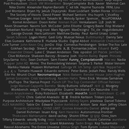
Post Production
Zbob
VW Winterstein
StorysComplete
Bob
Xavier
Mehmet Can
Nika Domi
Alexander Rayner-Barcelli
C
xd Idk
Hajime Tsunoda
FRNL Lou
Joel Montano
Bryan Hy
Jakub Zbyszynski
River Lockhart
Stefan Florea
MStorm
The Society of Visions
David Power
Michael Santoro
thu huynh
I_ViceRoy
Thomas Granger
bloli loli
Takashi M.
Melody Spiker
Spencer_
NicoPOWAAA
Kornel Anderson
Dixon Keller
Keenan Rush
Venkataram
LLB
Josh W.
Kevin Showman
Naomi Soh
McCoder
John Elliotte
Gregory Basile
Filip Wieland
Sebastian Norlund
blog cruvi
Marc Nguyen
MaxDezignz
Tic_cle
nogutidaisuke
George Dvorak
Haris Lattirom
Matthew Daday
Paul
Kamil Uriasz
Lirian
Sarah Schrock
Logan Hertz
Gaël Gilly
Musical Nexus
Buttmunky1
Danny Sale
Elias Guevara
Kathreena B
Huitaka Studio
Digital Abbot
Aleksandr Chebotariov
Cole Turner
John Kevin Ong
JonDo
Filip
Cornellus Pendrahgon
Striker The Fox
Lale
Gökhan Sazdağı
Steve-0
el smells
丸 黒
Domantas Jokšas
Eduard
EvilQ
Alexander Olesen
Luke C
Shawn Anderson
Tess
opostol
Jiří Ptáček
JamTarts
Clive McKenzie
Shabeen Barzey - Browne
Josh
Martin Bailey
Espen
Princess
SiryuSama
Kelu
Sean Derham
Sam Fowler
Funny_ Compilation69
htai wu
Nadia
Pupper
John KD
Mimic
The Remodeling Veteran
Talyana S
Parker
Mister Venom
Markku Hakala
Hussien Mohamed
Gaforga VK
Ich Simp
cyril faia
Nipper1er
ふぇ えっ
Tomato Huwaidi
Eduardo ramirez
Peter Bates
Jediah Pesu
Randy Wells
Eilir Ho
Mrunit Churi
Necromantique
Nikki Balsem
Render House
John Hughes
James Gonzales
Cristi Vanderburg
Kaeden Hahn
Timo Erick
Miroslav Šamánek
EfulTopo
The Starius Project
Punch UP: The Top Contender! Official Patreon
Jorge Manuel Cappello Barreto
Sticky Buttons
iiiFahad7
재우 김
Morgsley
Workbench
wegu1
TheHappyElite
Duane Strickland
DC Kasundra
Ross
Marcin Anyszkiewicz
Ricky Robinson
Elizabeth
moot1n
Scott Fredrickson
仁 小野
kb714
Chris
Gabriel Alvarado
哲 董
Fredrik Karlsson
Tristan Lorius
Purpose Architecture
Władysław Pryszczarek
Ashley Fayers
plexlexia
Daniel Tidemo
ALEX NAVARRO
Table On
Edward
Didier Aerlebout
Anton
Sara
Alan
Jeffrey Olson
Riccardo Colombo
OHNE LIMIT
Gionea Alexandru Daniel
philip sisk
Daniel Richman
Ieuan King
Karri Haranko
Autonomous Frontier
Thokozani Mahlanyane
david cachay
Shonn Effner
얍 얍얍
Oreo_tism
Tiffany Edwards
iaksdfg fodkg
ressii
Ioannis Athanasiadis
Nicolò Caterina
aureliana
Khuthadzo Ratshilumela
Grant Mckenney
Tadin Brego
Koji Tsukamoto
Rasool Abrahams
The Entire Universe
Dhruv Singh
Tom Byrom
Łukasz Majorczyk