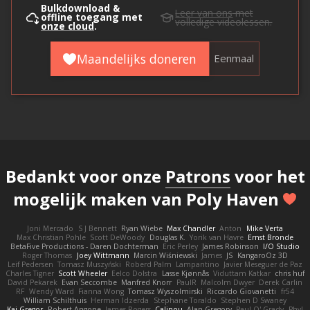
Bulkdownload &
Leer van ons
met
offline toegang met
volledige videolessen.
onze cloud
.
Maandelijks doneren
Eenmaal
Bedankt voor onze
Patrons
voor het
mogelijk maken van Poly Haven
Joni Mercado
S J Bennett
Ryan Wiebe
Max Chandler
Anton
Mike Verta
Max Christian Pohle
Scott DeWoody
Douglas K.
Yorik van Havre
Ernst Bronde
BetaFive Productions - Daren Dochterman
Eric Perley
James Robinson
I/O Studio
Roger Thomas
Joey Wittmann
Marcin Wiśniewski
James
JS
KangaroOz 3D
Leif Pedersen
Tomasz Muszyński
Roberd Palm
Lampantino
Javier Meseguer de Paz
Charles Tigner
Scott Wheeler
Eelco Dolstra
Lasse Kjønnås
Viduttam Katkar
chris huf
David Pekarek
Evan Seccombe
Manfred Knorr
PaulR
Malcolm Dwyer
Derek Carlin
RF
Wendy Ward
Fianna Wong
Tomasz Wyszolmirski
Riccardo Giovanetti
fr54
William Schilthuis
Herman Idzerda
Stephane Toraldo
Stephen D Swaney
Kai Gregor
Robert Angone
James Rogers
Calinou
Alan Gregory
Paul O' Grady
Phyl