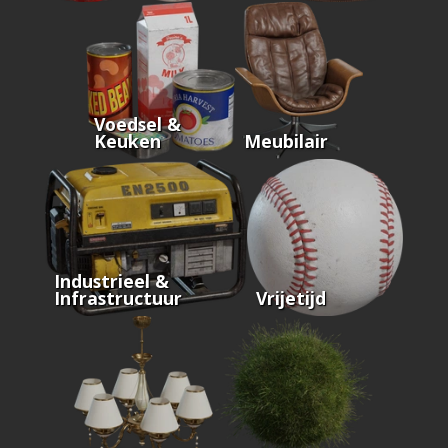
Voedsel &
Keuken
Meubilair
Industrieel &
Infrastructuur
Vrijetijd