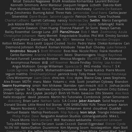
fatcat
Daisuke Nagasawa
Bruf4
Anastasia Komaritska
Laurent Belcour
Kenneth Simmons
Amir Mansour
Joaquim Vergara
Lizbeth
Dakota Klatt
Bryn Morrison-Elliott
Mana
Simeon Milkov Velchevsky
Camille De Bastiani
Jenya Zenchenko
Burning Astral
Three Hats
Jamonidas
Soul Evans
Carlos Javier
Silverelitist
Dane Bucao
Salomé Lagarde
Patricio Torres
Clara Truchsess
Chantal LeBlanc
Garrett Calloway
nøixzy
Nicholas Day
Svetlin
Marco Evangelisti
Jack Kibble-White
MTU1500
Jordan Krakowski
Juuso Sipilä
SofaKing42
Frank
Jermaine Dawson
Chen Huang
Étienne Pikatoff
Sri Sonti
Bassy's Games
Bailey Rosenthal
George Luna
JEFF
Plane2House
Bob F
Matt
Zoemoney
Azula
Christopher Johansen
Harry Merrett
Respectable Studios
Phil Wilt
Dmitry Sorokin
Cookymine
Daniel Dias
Pixi_lab
MD1
Veronica
Rory
Brendan Droppo
Kelton McEwen
Rico Levitt
Liquid Cooled
Nadia
Pedro Viana
Oleksii Komarov
Can
Desmond Johnson
Richard
Roman Volobuev
Teraa Bull
Chodey
Luke Fenwick
Xindrrobo
Noura S
Brett Wheeler
Bees Wax
Nicole Pérez
Frank Hereford
Carlos Ramírez
Arianna Montanari
Ikkeii
Shannonigans
Maggie Raycheva
Richard Funnell
Leonardo Borsten
Vinicius Morgado
BluntBSE
CW Animations
Anonymous Person
鈴葵
Jeff Kraemer
Nicole Findlay
Shirley
Lisa Anders
Angus McAloon
George Willaman
Sparazza D
RKG media
Manu T
S K
Lucas Signoles
NinjARTA
Mohamedmoawad Hilal
Tamás Kuklics
Pierre Moore
seguin matthis
OneGhastlyGhoul
yannick tooy
Toby Howe
Nastassia Reutskaya
Chris Wintermyer
Liam Davis
chris reis
Ross
styles
Blaine Gray
Lewis Stephens
Alex Brown
MDTH
maru
Make
Yokami c:
mik
Scott
Jonathan Ojibway
Brandon
Swann Fourmanoy
sinsin
Ken Ishikawa
Stanislav
ryan mrazik
峻辰 朱
Joshua Jacobs
Joseph Dignan
Ta Sp
Matthew-Gracey Desravines
Anika
Juan Ramón Ortiz Estévez
Shivam Ganju
Anıl Çaylak
JacobyO
Bình Võ Thiên
bavazov
Elhi Stevens
Alec Keck
halle stoeppler
david
jstevens
Martín Niz Tutoriales
Combrinck
Johan Simonsson
dokiderg
Brian Lane
Nathan Salla
S A Cooke
Jaber Alarbash
Solid Neptune
Donald Stooks
Little Weird Kid Stories
YUKI SHIBUTANI/ YUN
Trevor Larson
Aaron
Maxim Nordentz
Caio Notari
Tomi Ollikainen
Aimé
cloudhed
Duskfall
Samuel Bassale
Mathijs Peerboom
Filip Nyborg
leon labyk
Triangle Interactive
Philip Pryke
Dave
Fangzahn Aviation Studios
colinangusstudio
Mike L.
Chuck Morris
Mark Leonard
Will
francesco sabbatella
Alexander Leinauer
Tony Alfredsson
Salina De Leon
Lucas Cozzoli
Daniel Eijgendaal
Eliézer Ojeda
תמר פלג טל
Kaleo/Dalton
Duzemine
Kim Myeong Soom
nicolaspetton
Alan Stoll
Greenlines78
Kie
Jeffrey McIlmoyle
Felix Lopez
Steve White
Daniel Warf
Syed