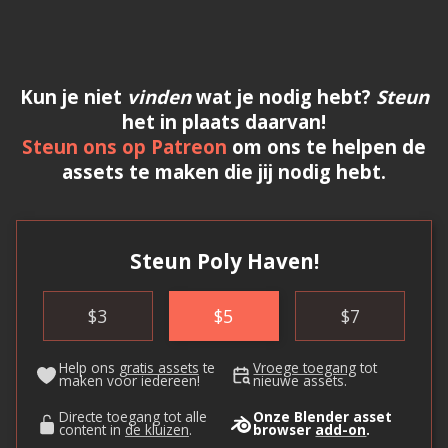
Kun je niet
vinden
wat je nodig hebt?
Steun
het in plaats daarvan!
Steun ons op Patreon
om ons te helpen de
assets te maken die jij nodig hebt.
Steun Poly Haven!
$
3
$
5
$
7
Help ons
gratis assets
te
Vroege toegang
tot
maken voor iedereen!
nieuwe assets.
Directe toegang tot alle
Onze Blender asset
content in
de kluizen
.
browser
add-on
.