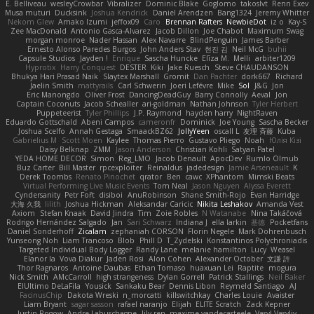
E. Belliveau
wesleyCrowbar
Vibralizer
Dominic Blake
Goglomo
takoslvt
Renn Exev
Musa muturi
Ducksink
Joshua Kendrick
Daniel Arendzen
Bang1324
Jeremy Whitter
Nekom Glew
Amako Izumi
jeffox09
Caro
Brennan Rafters
NewbieDot
iz o
Kay-S
Zee MacDonald
Antonio Gasca-Alvarez
Jacob Dillon
Joe Chabot
Maximum Swag
morgan monroe
Nader Hassan
Alex Navarre
BlindPenguin
James Barber
Ernesto Alonso Paredes Burgos
John Anders Stav
현진 김
Neil McG
buhii
Capsule Studios
Jayden !
Enrique
Sascha Huncke
Elīza M.
Melli
arbiter1209
Hyprotix
Harry Conquest
DESTER
Kiki
Jake Ruesch
Steve CHAUDANSON
Bhukya Hari Prasad Naik
Slaytex Marshall
Gromit
Dan Pachter
dork667
Richard
Jaelin Smith
mattyrails
Carl Schwerin
Joeri Lefévre
Mike
Sol
J&G
Jon
Eric Manongdo
Oliver Frost
DancingDeadGuy
Barry Connolly
Aeval
Jon
Captain Coconuts
Jacob Schealler
ari-goldman
Nathan Johnson
Tyler Herbert
Puppeteerist
Tyler Phillips
J.P. Raymond
hayden harry
NightRaven
Eduardo Gottschald
Abeni Campos
cameronfr
Dominick
Joe Young
Sascha Becker
Joshua Scelfo
Annah Gestaga
SmaackBZ62
JollyYeen
oscall L
友理 斉藤
Kuba
Gabrielius M
Scott Moen
Kaylee
Thomas Pierro
Gustavo Pliego
Noah
Юлія Кізі
Daisy Belknap
ZMM
Jason Anderson
Christian Kohli
Satyan Patel
YEDA HOME DECOR
Simon
Reg_LMO
Jacob Denault
ApocDev
Rumlo Olmub
Buz Carter
Bill Master
rpcexploiter
Reinaldus
jadedesign
Jamie Arseneault
K
Derek Toombs
Renato Pinochet
qrator
Ben
cawc
XPhantom
Mimski Beats
Virtual Performing Live Music Events
Tom Neal
Jason Nguyen
Alyssa Everett
Cyndersanity
Petr Fořt
disiboi
AnuRobinson
Shane Smith-Rojo
Evan Harridge
大海 久我
lilith
Joshua Hickman
Aleksandar Caricic
Nikita Leshakov
Amanda Vest
Axiom
Stefan Knaak
David Jindra
Tim
Zoie Robles
N Watanabe
Nina Takáčová
Rodrigo Hernández Salgado
Jan
Sari Schwarz
Indiana J
ella larkin
基德
Pocketfans
Daniel Sonderhoff
Zicalam
zephaniah CORSON
Florin Negele
Mark Dohrenbusch
Yunseong Noh
Liam Trancoso
Blob
Phill D
T_Zydelski
Konstantinos Polychroniadis
Targeted Individual Body Logger
Randy Lane
melanie hamilton
Lucy
Weasel
Elanor la
Vova Diakur
Jaden Rosi
Alon Cohen
Alexander October
文謙 許
Thor Ragnaros
Antoine Daubas
Ethan Tomaso
huaxuan Lei
Raptite
mogura
Nick Smith
AMcCarroll
high strangeness
Dylan Gorrell
Patrick Stallings
Neil Baker
ElUltimo DeLaFila
Yousick
Sankaku Bear
Dennis Libon
Reymeld Santiago
AJ
FacinusChip
Dakota Wreski
n_morcatti
killswitchkay
Charles Louie
Avaister
Liam Bryant
sagar sasson
rafael naranjo
Elijah
ELITE Scratch
Zack Kepner
Justin Rogow
Andre Labuschagne
lily ren
maxime vandecasteele
Vasyl Vasyliv