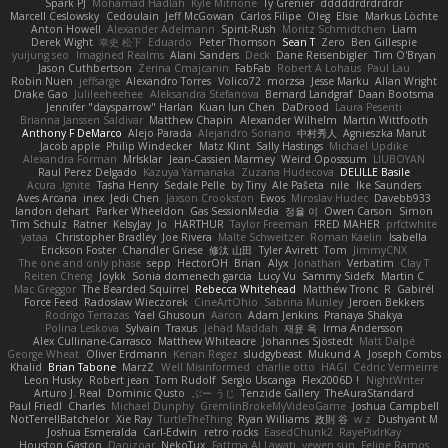
Spark PJ
Mohamad Hadlah
Kyle Mitrione
Ty Grenier
dddddrdrdrdrdr
Marcell Ceslowsky
Cedoulain
Jeff McGowan
Carlos Filipe
Oleg
Elsie
Markus Löchte
Anton Howell
Alexander Adelmann
Spirit-Rush
Moritz Schmidtchen
Liam
Derek Wight
幸史 松下
Eduardo
Peter Thomson
Sean T
Zero
Ben Gillespie
yuijung seo
Imagined Realms
Alani Sanders
Deck
Dane Reisenbigler
Tim O'Bryan
Jason Cuthbertson
Zerina Cmajcanin
FabFab
Robert A Lohaus
Paul Lau
Robin Nuen
jeffsarge
Alexandro Torres
Volico72
morzsa
Jesse Marku
Allan Wright
Drake Gao
Julileeheehee
Aleksandra Stefanova
Bernard Landgraf
Daan Bootsma
Jennifer "daysparrow" Harlan
Kuan lun Chen
DaDrood
Laura Pesenti
Brianna Janssen Saldivar
Matthew Chapin
Alexander Wilhelm
Martin Wittfooth
Anthony F DeMarco
Alejo Parada
Alejandro Soriano
中村秀人
Agnieszka Marut
Jacob apple
Philip Windecker
Matz Klint
Sally Hastings
Michael Updike
Alexandra Forman
MrIsklar
Jean-Cassien Marmey
Weird Oposssum
LIUBOYAN
Raul Perez Delgado
Kazuya Yamanaka
Zuzana Hudecova
DELILLE Basile
Acura .Ignite
Tasha Henry
Sedale Pelle
by Tiny
Ale Pašeta
nile
Ike Saunders
Aves Arcana
inex
Jedi Chen
Jaxson Crookston
Ewos
Miroslav Hudec
Davebb933
landon dehart
Parker Wheeldon
Gas SessionMedia
정율 이
Owen Carson
Simon
Tim Schulz
Ratner
KelsyJay
Jo
HARTHUR
Taylor Freeman
FRED MAHER
prfctwhite
yataa
Christopher Bradley
Joe Rivera
Malte Schweitzer
Roman Kaelin
Isabella
Erickson Foster
Chandler Griese
修汰 山田
Tyler Avirett
Tom
JimmyCNX
The one and only phase
sepp
HectorOH
Brian
Alyx
Jonathan
Verbatim
Clay T
Reiten Cheng
Joykk
Sonia domenech garcia
Lucy Vu
Sammy Sidefx
Martin C
Mac Greggor
The Bearded Squirrel
Rebecca Whitehead
Matthew Tronc
R
Gabirél
Force Feed
Radosław Wieczorek
CineArtOhio
Sabrina Munley
Jeroen Bekkers
Rodrigo Terrazas
Yael Ghusoun
Aaron
Adam Jenkins
Pranaya Shakya
Polina Leskova
Sylvain
Traxus
Jehad Maddah
재윤 옥
Irma Andersson
Alex Cullinane-Carrasco
Matthew Whiteacre
Johannes Sjöstedt
Matt Dalpé
George Wheat
Oliver Erdmann
Kenan Regez
sludgybeast
Mukund A
Joseph Combs
Khalid
Brian Tabone
MarzZ
Well Misinformed
charlie otto
HAGI
Cédric Vermeirre
Leon Husky
Robert jean
Tom Rudolf
Sergio Uscanga
Flex2006D !
NightWriter
Arturo J. Real
Dominic Qusto
ぶー うじ
Tenzide Gallery
TheAuraStandard
Paul Friedl
Charles
Michael Dunphy
GremlinBrokeMyVideoGame
Joshua Campbell
NotTerrellBatchelor
Xie Ray
TurtleTheThing
Ryan Williams
政則 谷
w z
Dushyant M
Joshua Esmeralda
Carl-Edwin
retro rocks
EasedChunk2
RayePixlrKay
Houston Gaston
Danizoar
NekoTux
Fattma Al Lawati
yewen sun
Felipe Ramos