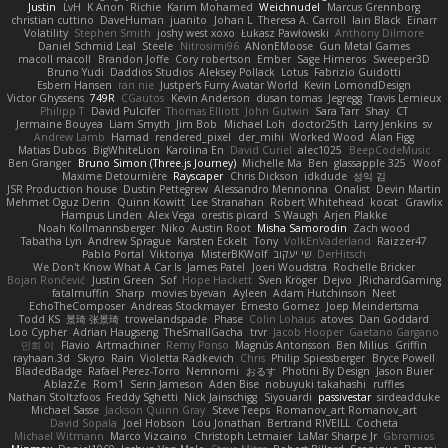
Justin
LvH
K Anon
Richie
Karim Mohamed
Weichnudel
Marcus Grennborg
christian cuttino
DaveHuman
juanito
Johan L
Theresa A. Carroll
Iain Black
Einarr
Volatility
Stephen Smith
joshy west xoxo
Łukasz Pawłowski
Anthony Dilmore
Daniel Schmid Leal
Steele
Nitrosimi96
ANonEMoose
Gun Metal Games
macoll macoll
Brandon Joffe
Cory robertson
Ember
Sage Himeros
Sweeper3D
Bruno Yudi
Daddios Studios
Aleksey Pollack
Lotus
Fabrizio Guidotti
Esbern Hansen
ran nie
Justper's Furry Avatar World
Kevin LomondDesign
Victor Ghyssens
749R
CGautos
Kevin Anderson
dusan tomas
Jegregg
Travis Lemieux
Philipp T
David Pulcifer
Thomas Elliott
John Gutwin
Sara Tarr
Shay
CT
Jermaine Bouyea
Liam Smyth
Jim Bob
Michael Loh
doctor25th
Larry Jenkins
sv
Andrew Lamb
Hamad
rendered_pixel
der_mihi
Worked Wood
Alan Figg
Matias Dubos
BigWhiteLion
Karolina En
David Curiel
alec1025
BeepCodeMusic
Ben Granger
Bruno Simon (Three.js Journey)
Michelle Ma
Ben
glassapple 325
Woof
Maxime Detournière
Rayscaper
Chris Dickson
idkdude
성익 김
JSR Production house
Dustin Pettegrew
Alessandro Mennonna
Onalist
Devin Martin
Mehmet Oguz Derin
Quinn Kowitt
Lee Stranahan
Robert Whitehead
kocat
Grawlix
Hampus Linden
Alex Vega
orestis picard
S Waugh
Arjen Plakke
Noah Kollmannsberger
Niko
Austin Root
Misha Samorodin
Zach wood
Tabatha Lyn
Andrew Sprague
Karsten Eckelt
Tony
VolkEnVaderland
Raizzer47
Pablo Portal
Viktoriya
MisterBKWolf
שי יעקוב
DerHitsch
We Don't Know What A Car Is
James Patel
Joeri Woudstra
Rochelle Bricker
Bojan Rončević
Justin Green
Sof
Hope Hackett
Sven Kröger
Dejvo
JRichardGaming
fatalmuffin
Sharp
movies byevan
Ayleen
Adam Hutchinson
Neet
EchoTheComposer
Andreas Stockmayer
Ernesto Gomez
Joep Meindertsma
Todd KS
景琦 张景琦
trowelandspade
Phase
Colin Lohaus
atoves
Dan Goddard
Loo Cypher
Adrian Haugseng
TheSmallGacha
trvr
Jacob Hooper
Gaetano Gargano
민희 이
Flavio
Artmachiner
Remy Ponso
Magnús Antonsson
Ben Milius
Griffin
rayhaan.3d
Skyro
Rain
Violetta Radkevich
Chris
Philip Spiessberger
Bryce Powell
BladedBadge
Rafael Perez-Torro
Nemnomi
おるす
Photini By Design
Jason Buier
AblazZe
Rom1
Serin Jameson
Aden Bise
nobuyuki takahashi
ruffles
Nathan Stoltzfoos
Freddy Sghetti
Nick Jainschigg
Siyouardi
passivestar
sirdeadduke
Michael Sasse
Jackson Quinn Gray
Steve Teeps
Romanov_art Romanov_art
David Sopala
Joel Hobson
Lou Jonathan
Bertrand RIVEILL
Cocheta
Michael Witmann
Marco Vizcaino
Christoph Letmaier
LaMar Sharpe Jr
Gbromios