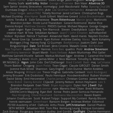
Kevin Turner
Brian McMullen
oleko senga
Jason Ferguson
Arrangemonk
Wesley Scafe
scott bilby
Victor
George e Chianese
Ben Visser
Albatross 3D
Sam Sartor
Andrej Striezenec
normalguy
Josh Macdonald
Pafka
Byeong Chul JIN
Dumbass Dragon
Alkaza1996
jAde
Lea Seidman Hernandez
Alexander Becker
Oscar Vargas
sastun1962
Totally Normal
Jared LeClaire
Christopher Bogs
Michael Dunkley
Alex Hyner
Scott Gilbert
Matthew Gerard
Julius Brockelmann
Alex
sotiris
Teneka B.
Dale Schwiesow
Thom Rittenhouse
Marcin Ignac
Martinotti
Brandon Jordan
Frode Lund Tharaldsen
Gerard Redmond
Walter Rice
Dennis Korpel
Matthew Stevens
PIXDES Games
Michael Mayeux
George Giagias
arash tirgari
Ryan Dening
Tim Warnock
Steven
Deadlyblack
Lupo Marcio
creative mart
M Tera
Sebastian Karlsson
Iaian7 / John Einselen
AsTheRainFell
Volkor
Rijndael
Patrick T Sullivan
Alexander Rath
david mares
Nayden Dochev
Moira
Never Give Up
Sunamii
Ryan Rohrer
Andrew Oakley
Maraz
Mark Kohalmy
Michigan J Frog
Harvey Fong
CJ Guzman
Beefyblimps
Joakim Dahl
Jose
BingusGringus
Dale
Sid Brown
Jānis Circenis
Masashi Ueda
Bill Kinnon
Max Topham
Austin Walzl
Hannes
Rens Bais
qualtro
Piotr
Andrew Stevenson
anthony lawrence
Stuart Marsh
Frans Verbaas
Adam Murtomaa
Phil Galler
Matthew Garnett-Frizelle
Saliven
Markus Michael Egger
Andrew
J
Caramel the Vixen
Timothy J. Aveni
Moth
James Miller
z
Nico Marniok
Timothy G. McKenna
MY.NIGNIG Jr.
Kigon
John Cido
Der12teEisvogel
Brad Corlett
Basti
maj
LaCimaise
Thom Bakker
Chogang
Jason Pielak
Tiran Dagan
Claude GIROLET
Darian Smith
Joenne Hub-Strobl
Shannon
Gary English
Colin Dunne
Martin Koťátko
Alexis Shuping
William Lee
Trevor Hughes
Gabriella Caldwell
Vasili Rodriguez
Jeremy Brouwer
Erik Dodolović
Paulo Henrique
Hoodwinkedfool
Ruben Vroman
David Sibley
Emil Herzenstiel
Charles Janson
Christian Gomez
James Wilson
Niko Bidoli
Danny Arnold
CGJackB
Jeremy Nelson
Anton Heymann
Leo S
Brendon Padjasek
Evan Tillett
Bryan Applegate
Dylan Hall
J Ewell
Dys
Quddle Jameson
patrick siemer
nate
Mareno Harr Olsen
Brett Williams
GREENCom'e Mapping
Ryan Bell
Xcrow
Pedro Javier Somoza Hernando
Paul Klingberg
Olivié Bouchard
Damiano Mazzocchini
Raven Realm
Johann Oosthuizen
Scott
Robert Tolppi: Support My Content
Randy Bloom
henrik rasmussen
Greenheart
Ransom Bergen
Andreas Wetter
Edomod
PD100 Academy of Art
Clafoutis
Arttu Piisila
JeffChristiansen
Daniel Phakos
SETH WEBER
Sebastian Witt
Tom Pike
Kenleung Leung
Enrique Gonzalez
Zack Bishop
Rouge guy
brandon dudley
Joel Gordils
GadFlight
Charles Herrmann