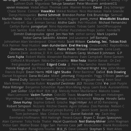
Luthien Dulk
Miguelaxa
Takuya Sawatari
Peter Moonen
ambientCG
xavier moscoso
Vedat Afuzi
Thomas Lisle
Warren Moore
David
Zaq Schlanger
Chase Stone
Conicer
VoxelKei
Mikkel Nielsen
Nico Wardakas
Frank Grande
Denys Holovyanko
Bernd Schmidt
Brendon Porter
Erik Brundidge
Samuel
Martin Pražák
Sofia
Cyrille Maurice
Patrick Nugent
penti_mmd
Mondlicht Studios
Jack Humbert
Gun
Arman Sernaz
Atdhe Gashi
Petr Hloušek
Michael Fernandez
Caitlyn Byrne
paragsatyal
Nino Kapetanovic
Tobias Gallé
SonOfPorcupine
Leo Santos
Rob Waller
Michael Porter
Puzzlebox Props
Justin
honda78
Dimitri Diakopoulos
zgred
Jen Hao Yeh
esther carney
Mark Lopatka
Victor Gama Sabbithi
Alexlee
Jed Laurance
Jeff Barnaby
Johnathan Alan Vanderpool
Oliver Hotz
Scott Wilson
Cadalog, Inc.
Tobias Rösli
Rick Palmer
Neal Huston
sean dunderdale
Erel Herzog
OroborosNZ
RaptorBricks
Domenic S
Laura Ganis
Ike Li
Pietro Ponti
William Unsworth
Lorie Loeb
Fabrice Zaini
Andrew_D
R.H. García
William Carey
Michael B Johnson
G.P
Goro Fujita
Robert Wallis
Alexander Bachvarov
Evan Campbell
Rene Gansen
Clifford A Worsham
Fábio De Carvalho
Mike Festa
Martin Banak - Dr Zed
fred gissubel
Ayetheist
Edgard Costa
JJ
Pere Pau Sancho
Kevin Barnum
Henrik Berglund
Jay Piboontum
Patrick Lowry
Richard Wright
kiky
John Moon
Francis Boyle
Devin Harris
HDR Light Studio
Peter Baintner
Da5id
Bob Dowling
Daniel Fitzgerald
Dana McCabe
Miket
jehrmaig
f1rstpers0n
Peggy O'Brien
Jason Lai
Bernd Dully
Satoshi Yamasaki
Doug Auerbach
fengquan wang
Aeon Soul
Mark Krenz
Nicholas Rubin
Krzysztof Zwolinski
JG3
Nicolas Côté
V-o
Josh Purple
Peter Rittinger
Benjamin Schechter
Ryan Won-Meng Apuy
Liam Beck
AuroranFilms
Just Gollor
Glyn Wolf
亮作 淡波
Melody Helen MacFarlane
Makoto Izawa
Marc Lemoine
Vadim Turchin
Odin3D
Travis
Moiarte3d
Tim van Helsdingen
WyrmHead
Shawn Miller
Tawny Tomsen
Andy Hickmott
Mikayla
Hiroshi Saito
Steve Hurley
Sophie Gilbert
Grische
Nigel Hillyer
Art of 3D Rendering
Robert Simpson
Nizzero
Ritchie Owens
Agon Ushaku
Zisis Psalidas
Nelson C
Matthias
Stareagle
BunnyCyclops Bunny
J.C.
Jason Scott
Jacob Larson
Tom Jachmann
Max
Cristian Rocco
Daniel Raboldt
ray
Zach Hoy
Bernhard Hoffmann
Will Hattingh
Perard-Gayot
Bryan C
Bojan Spasojevic
Alan Camerer
Toby Yoda
Thater
Hazel Quantock
Neil Blakey-Milner
John Wagman
Victor Gan
Walter Bosse
Edgar San
Pamela Case
Jeff
Modicolitor
Frank Riccobono
Shaw Kaake
Panagiotis Tourlas
果冻_JS
Dave Liewald
Stephan S
Matt Allen