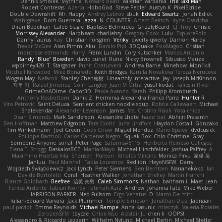
Dennis Smolek
Mythina
Noward Beast
Valerian Vardania
The Taxi Man
Robert Contreras
Azerta
HoboGod
Steve Pedler
Austyn K
PixelScribe
Double Downshift
Mr. Happy
Andrey Lebrov
sbuk
Edward Swartz
Jonah Edick
Wahrgrave
Dom Guerrera
Jazza
N_COUNTER
Artem Beitsch
Iryna Osadcha
Diran Bebekian
Caleb Slagle
Baptiste Belmudes
GrizzlyBeard
CJ
Troy
Chrisie
Morrissey Alexander
Harpbeats
charliehsy
Gregory Cook
Lulu
ExplorePolo
Danny Taurus
kay
Christian Forsgren
Venky
qwerty qwerty
Damon Hardy
Trevor McGee
Alan Pimm
Aku
Danilo Pipi
3DQuake
PooMagoo
Cristian
montrose edmonds
Harry
Frank Lundin
Cory Kutschker
Marcos Antonio
Randy "Blue" Bowden
david curiel
Rune
Nicky Brownell
Sibusiso Mauze
wpbirney420
T. Stargazer
Punit Chaturvedi
Andrew Barrie
Minehow
Mon1k4
Mitchell Kirkwood
Mike Bonafede
Keith Bridges
Kamila Novakova Tereza Nemcova
Wogan May
NefaroX
Stanley Chen榕樹
Unearthly Interactive
Jay
Joseph McKinnon
지후 이
Rafael Jimenez
Colin Langley
Juan M Ortiz
yusuf kodat
Taliesin River
GrimeOnADime
Cabot3D
Paola Avanzo
Sarah
Philipp Krombusch
Anthony Rosbottom
Danik Z
Herminia Alexandra Franco Parra
Hunter R
Vito Petrović
Saint Deluca
Sentient chicken noodle soup
Robbe Callewaert
Michael
Shalekendar
Alexander Levenson
James
Ma. Cristina Risoli
Yota chiba
Dean Simonds
Mark Sanderson
Alexandre Lhote
hazel bat
Abhijit Prasanth
Ben Hoffman
Matthew Edgmon
Tara Exotic
Juha Lindfors
Haydon Costall
Gonzako
Tim Winkelmann
Joel Green
Cody Chow
Miguel Mendez
Mario Epsley
dvdcusick
Philippe Bartholi
Carlos Cardenas Negro
Squak Box
Chlo Christine
Gray
Someone Anyone
sonal
Peter Page
Saturnis#6115
Heriberto Reinoso Gallegos
Elena T
Strogg
DaskalosBCE
ManiacMayo
Michael Hirschfelder
Joshua Palfrey
A
Maximino Huertas Vila
Shansen
Pureon
Rinalds Miļicins
Monica Pirvu
家俊 吴
Jahluu
Paul Marshall
Tabia Lourenco
Redlion
HeyoNSFW
Darry
Wojciech Świątkiewicz
Jack Lynch
Peter Siemens
Ben Berntsen
Nananekoko
Ian
Davide Bortoletti
Coral
Heather Walker
Jonathan Shelley
Martín Franchi
Bianca Goldbach
Beefree
治英 矢島
Caleb Simmons
Nathan
baitham i
Maet
Jean
Fenice Ardente
Fabian Norrby
Fatimah Aziz
Andrew
Johanna Fate
Mike Weber
HARRISON PARKER
Ned Fullsom
Ergo Venatus
D
Marco De mitri
Iulian-Eduard Varvara
Jack Plummer
Temple Simpson
Jonathan Diaz
Jadriaan
paul paviot
Emma Reynolds
Michael Rampe
Anna Kasunic
mleczyk
Valeria Rosales
ZerozenSFM
tbycae
Chloe Kiso
Alastair JL
chen li
OOPS!
Alessandro & Riccardo Lazzarin
Wilhelm Nylund
Michael Bertin
Michael Stetler