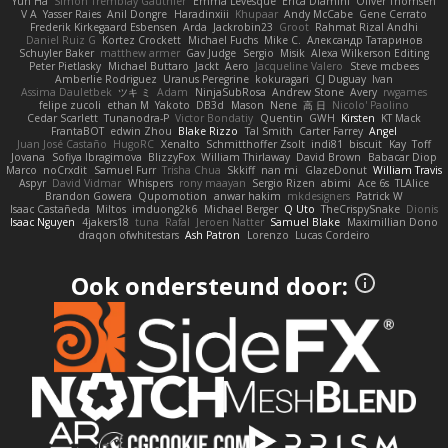
Yun Ha
Simon Tremblay Gauthier
Emma Levesque
Erica Dlamini
Oliver Thomsen
V A
Yasser Raies
Anil Dongre
Haradinxiii
Khupaar
Andy McCabe
Gene Cerrato
Frederik Kirkegaard Esbensen
Arda
Jackrobin23
Groot
Rahmat Rizal Andhi
Daniel Ruiz G
Kortez Crockett
Michael Fuchs
Mike C.
Александр Татаринов
Schuyler Baker
matthew armer
Gav Judge
Sergio
Misik
Alexa Wilkerson Editing
Peter Pietlasky
Michael Buttaro
Jackt
Aero
Jacqueline Valero
Steve mcbees
Amberlie Rodriguez
Uranus Peregrine
kokuragari
CJ Duguay
Ivan
Assima Dauletbek
ツキ ミ
Adam
NinjaSubRosa
Andrew Stone
Avery
rwgames
felipe zucoli
ethan M
Yakoto
DB3d
Mason
Nene
高 日
Nicolo' Paolino
Cedar Scarlett
Tunanodra-P
Victor Bondatiy
Quentin
GWH
Kirsten
KT Mack
FrantaBOT
edwin Zhou
Blake Rizzo
Tal Smith
Carter Farrey
Angel
Juan José Castaño
HugoRC
Xenalto
Schmitthoffer Zsolt
indi81
biscuit
Kay
Toff
Jovana
Sofiya Ibragimova
BlizzyFox
William Thirlaway
David Brown
Babacar Diop
Marco
noCrxdit
Samuel Furr
Trisha Chua
Skkiff
nan mi
GlazeDonut
William Travis
Aspyr
David Vidmar
Whispers
rony maayan
Sergio Rizen
abimi
Ace 6s
TLAlice
Brandon Gowera
Qupomotion
anwar hakim
mkdesigners
Patrick W
Isaac Castañeda
Miltos
imduong2k6
Michael Berger
Q Uto
TheCrispySnake
Dionis
Isaac Nguyen
4jakers18
tuna
Rafal
Jeroen Natter
Samuel Blake
Maximillian Dono
draqon ofwhitestars
Ash Patron
Lorenzo
Lucas Cordeiro
Ook ondersteund door: