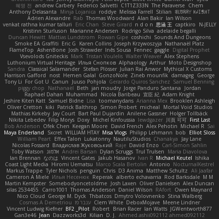
혜영 전
andrew Carbery
Federico Salvetti
C1T1Z333N
The Paraverse
Chem
Anthony Delasanta
Minja Lojanica
roddye
Melissa Farrell
Stilian
ꌃ꒒ꀎꋪꋪꌩ ꀘꈤꀤꁅꃅ꓄
Adrien Alexandre
Rab
Thomas Woodward
Alan Bakir
Ian Wilson
venkat rathna kumar talluri
Eric Chan
Steve Girard
n d o n
思涵 王
captkiro
N-JELLY
Kristinn Sturluson
Marianne Andersen
Rodrigo Silva
adelaide begalli
Duncan Hewitt
Mattias Lundstrom
Rowan Gipe
coshichi
Sounds And Dungeons
Smoke EA Graffiti
Eric G
Karen Collins
Joseph Krzywoszyja
Nathanaël Platz
FlameTop
AshenBone
Josh Strawder
Inês Sousa
Fennec
gaggle
Digital Prophet
Vsevolods Gniteckis
Mark
Tristan Voulelis
Walter Weaver
Alex Stephens
Luthonium Virtual Heritage
Илья Снопков
Alphaology
Arthur
Moto Designshop
Sandra
Classical Salamander
Stefan Plösser
Julian Rai Anwor
Mythical X Customs
Harrison Gafford
nost
Hemen Galal
GonzoNole
Zineb mounfik
damageg
George
Tony Li
For Got U
Canun
Juuso Pohjola
Gerardo Quiros Sanchez
Samuel Benning
piggy chop
Nathanaël
Beth
jan moudry
Jorge Panduro Santana
Jordan
Raphael Dahan
Muhammad
Nicola Baribeau
宣臣 紀
Adam Knight
Jeshire Kiten Katt
Samuel Bidne
Lisa
toomanydans
Arianna Mex
Brooklen Ashleigh
Oliver Cretton
kiki
Patrick Balthrop
Simon Probert
micheal
Mortal Void Studios
Mathias Kirkeby
Jay Court
Bart Paul Dujardin
Anilene Gassner
Holger Tollbäck
Nikita Lebedev
Filip Morys
Doxy
Michel Kinfoussia
lewdgazer
川頁 可可
First Last
Bob Anderson
Ofek Chen
Keegan Moore
David French
Alex Pehotin
Michael R
Sai
Maya Enderland
Sxcret
WILLIAM HTAY
Misa Vlogs
Philipp Lehmann
bob
Elliot Sloss
William Peart
Effex Talon
Lukatonny
NautiluStudios
Chanakya
Jay Lane
Nicolas Fossard
Владислав Жуковський
Raje
Daviid Enzo
Carl-Simon Sahlin
Toby Watson
אלמוג
Andrei Barsan
Dylan Scruggs
Trul Trulsen
Maria Diavolova
Ian Brennan
なのは
Vincent Gates
Jakub Hasanov
Ivan R
Michael Keutel
Ishika
Coast Light Media
Hiromi Uematsu
Marco Scala Bertolin
Antonio
NocturnalKestrel
Markus Trappe
Tyler Nichols
penguin
Chris
D3 Anima
Matthew Schultz
Ali Jaafar
Cameron A Miele
Илья Несенюк
Reperak
alberto echavarria
Rod Barksdale
M M
Martin Kempster
Somebodyoncetoldme
Josh Laxen
Oliver Danielsen
Alex Duncan
silas 2534455
Carro1001
Thomas Anderson
Daniel Wilson
RAfort
Owen Maynard
Nico Cloud
George M. Dyck
Thbatcos
Dmytro Volovnenko
Stina Walberg
Cosmas A Demetriou
ענבר פז
Clem White
DeboxMojave
Meene Lindner
Vincent Ludwig Kiefner
BF2 _Pilot
Robert
Brian Racer
Ian Watts
JGWentworth877
Gan3e46
Jean
Dazzworks3d
Kilian
D. J.
Ahmed.ashii092112 ahmed092112