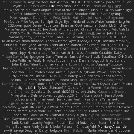
MeTheManwich
iosgamertool
Bob Ashton
INFADEL
Devin Mattox
Jon Martello
Jan
Wyatt Sui
LesterCovax
Cue
tran tuan
Bad Radish
Sebastian
暁子 清水
Dan Wheatley
Md. Wasif Anjum
Lewis of the Rat Brigade
Juan Pinilla
My Name
Iggy
Terifict
Kiddow
simsterns
Olivier Babet
Brandon Wilkie
BlackSkyNinja
Pavel Karapud
Daren Gallo
Peleg Tabib
Null
Cole Johnson
Joe Bergmann
Pav North
Mike Rogers
Bull Spit
Sage
Ryan Kirkland
Luke White
Yannick
falgn0n
CGSpoon
gubi
Daniel Robertson
Brennan Oort
sanxbile
Dustin McGlinchey
Matias Vialagro
lininx66
Joe Brady
Andre Buzzo
Christian Stankovic
Việt Anh Lê
LYRICS OF LIFE
Webora Studios
Sean
乐 音
Petros
眠瓏
James
John Deere
Roman Vyborny
John Woodall
an l
BZK Gaming Leo
chen zhen
MODECAM
Kevin Klever
dima sirababa
Andrew Pierce
Артем Бардин
nagi
FranklinTremplin
JL
Iustin Ocunschi
Joey Parrella
Christian Lee
Robert Hankinson
M0TH
Jack Ü
LCQP
FENG XU
Ali DeAdam
Styxx
GLASS ACT
kona
T1 Exotic
RZ
abby!
ll Stanced
Import_bpy
Hamsternator
Forest Katsch
NuWest
Antonio Castaldo
Daisy Jai
Tristan Davies
Jay Spurgeon
David Thomas
Samuel Vikse Bruvik
BusaBusa
C+HO aR
Taylor Williams
Vasily
Nikoloz Todua
ma de
Dennis Hosgood
Jared Bullard
John Dykes
Yihui Xiong
Jay Renteria
Lucie Královcová
BurpingMusquito
humansoulinterface
Hector Estrada
Ranya Zhong
_Blobster_
Le sun
megan lavoie
Spartan 052
Brayden evans
Austin Taylor
S Mingkwan
Wawy
Kerstetter
Gicly Rodríguez
DryingUEFN
IS IT?
Thunderjaw Thunderjaw
Carlos Martin Jr
Studio 9
Alberto Hernandez
Running Man
Digital Ancients
Vlajko Tomić
Dan Palasz
Fadil Bay
Fabricio BJS
Ash Younes
Mr Memz
Paweł Krysiak
Gavin Dasuta
The Mighty KC
Nifty Nic
UltimateTJF
Quistis
Reinier Weerts
MaxMinutiae
Adrián ramos
Oachkatzl Schwoaf
dr32768
corbin tinsley
Cassandra Stewart
MikeyLikesIt
Delano Lowes
doggybdog26
Chris Aitan
yuta t
Sean Woods
cubeorigins
Tommy Parish
Just Rovin
Austin Rea
Shane Yamamoto
Eugene Dementjev
Vitaliy Florin
Никуся Гноянко
Michael Eckert
John Fewell
Jon Mayo
مالك البلوشي
Qiaoyue Wang
Salem Alajmi
Fabian Brehm
Lemesle Maxence
Charles Everett
Alexa trade
HH
Keke
покупка байер
Poulet
Derek Messier
Trivi
Kevin Neal
Alex Souza
Cromatik
Slinky
Migu D
Yyyum
Nick Forshaw
Pascal Raymond Cazemier
Denis Moura Velasco
Sinclaire Black
Xenophik Xenophik
Tarik Sakalli
swarfey
Vojtech Proschl
Daniel Ruiz
Josiah Scott
13th
Mik
Harry Boorman
Andy Davis
Nikolai Petersen
Chris Layfield
Morrissey Alexander
swxift
savage Designer
Darcy Hodgson
Ryan Stelzleni
Martin Alexander
Giupponi