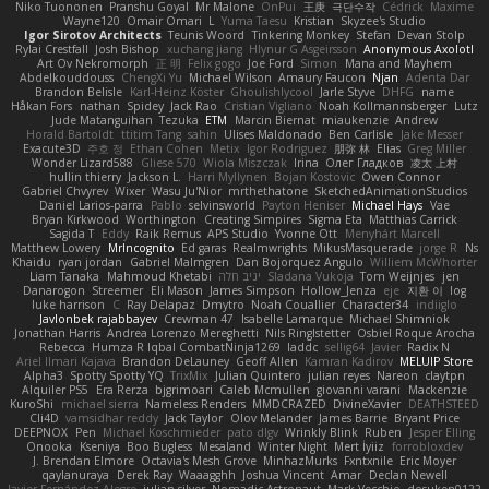
Niko Tuononen
Pranshu Goyal
Mr Malone
OnPui
王庚
극단수작
Cédrick
Maxime
Wayne120
Omair Omari
L
Yuma Taesu
Kristian
Skyzee's Studio
Igor Sirotov Architects
Teunis Woord
Tinkering Monkey
Stefan
Devan Stolp
Rylai Crestfall
Josh Bishop
xuchang jiang
Hlynur G Asgeirsson
Anonymous Axolotl
Art Ov Nekromorph
正 明
Felix gogo
Joe Ford
Simon
Mana and Mayhem
Abdelkouddouss
ChengXi Yu
Michael Wilson
Amaury Faucon
Njan
Adenta Dar
Brandon Belisle
Karl-Heinz Köster
Ghoulishlycool
Jarle Styve
DHFG
name
Håkan Fors
nathan
Spidey
Jack Rao
Cristian Vigliano
Noah Kollmannsberger
Lutz
Jude Matanguihan
Tezuka
ETM
Marcin Biernat
miaukenzie
Andrew
Horald Bartoldt
ttitim Tang
sahin
Ulises Maldonado
Ben Carlisle
Jake Messer
Exacute3D
주호 정
Ethan Cohen
Metix
Igor Rodriguez
朋弥 林
Elias
Greg Miller
Wonder Lizard588
Gliese 570
Wiola Miszczak
Irina
Олег Гладков
凌太 上村
hullin thierry
Jackson L.
Harri Myllynen
Bojan Kostovic
Owen Connor
Gabriel Chvyrev
Wixer
Wasu Ju'Nior
mrthethatone
SketchedAnimationStudios
Daniel Larios-parra
Pablo
selvinsworld
Payton Heniser
Michael Hays
Vae
Bryan Kirkwood
Worthington
Creating Simpires
Sigma Eta
Matthias Carrick
Sagida T
Eddy
Raik Remus
APS Studio
Yvonne Ott
Menyhárt Marcell
Matthew Lowery
MrIncognito
Ed garas
Realmwrights
MikusMasquerade
jorge R
Ns
Khaidu
ryan jordan
Gabriel Malmgren
Dan Bojorquez Angulo
Williem McWhorter
Liam Tanaka
Mahmoud Khetabi
יניב חלה
Sladana Vukoja
Tom Weijnjes
jen
Danarogon
Streemer
Eli Mason
James Simpson
Hollow_Jenza
eje
지환 이
log
luke harrison
C
Ray Delapaz
Dmytro
Noah Couallier
Character34
indiiglo
Javlonbek rajabbayev
Crewman 47
Isabelle Lamarque
Michael Shimniok
Jonathan Harris
Andrea Lorenzo Mereghetti
Nils Ringlstetter
Osbiel Roque Arocha
Rebecca
Humza R Iqbal CombatNinja1269
laddc
sellig64
Javier
Radix N
Ariel Ilmari Kajava
Brandon DeLauney
Geoff Allen
Kamran Kadirov
MELUIP Store
Alpha3
Spotty Spotty YQ
TrixMix
Julian Quintero
julian reyes
Nareon
claytpn
Alquiler PS5
Era Rerza
bjgrimoari
Caleb Mcmullen
giovanni varani
Mackenzie
KuroShi
michael sierra
Nameless Renders
MMDCRAZED
DivineXavier
DEATHSTEED
Cli4D
vamsidhar reddy
Jack Taylor
Olov Melander
James Barrie
Bryant Price
DEEPNOX
Pen
Michael Koschmieder
pato dlgv
Wrinkly Blink
Ruben
Jesper Elling
Onooka
Kseniya
Boo Bugless
Mesaland
Winter Night
Mert İyiiz
forrobloxdev
J. Brendan Elmore
Octavia's Mesh Grove
MinhazMurks
Fxntxnile
Eric Moyer
qaylanuraya
Derek Ray
Waaagghh
Joshua Vincent
Amar
Declan Newell