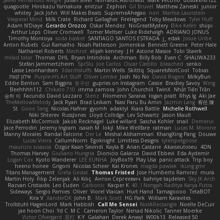
Javier Fernández Alegre
julian silver
Nomadic Astronaut
Mark Vecchio
dosuken0122
quagootle
Hirokazu Yamakura
enitzur
Zephon
Gil Bruvel
Matthew Zaneski
junior
whitey
Jack John
Will Makes Beats
SupremeAhegao
nori
Marlise Launstein
Vesperal Mind
Milk Crate
Richard Gallagher
Firelegend
Toby Meadows
Tyler Huff
Adam N'Diaye
Gerardo Orozco
Oskar Mendez
NoGreatMystery
Bike Kefeli
shiipi
Arthur Lops
Oliver Cromwell
Tomer Meltser
Luke Ridehalgh
ADRIANO JONUS
Timothy Montoya
soda basket
SANTIAGO SANTOS ESTRADA
j_ edak
Josue Uribe
Anton Rubets
Gui Ramalho
Noah Patterson
Jomenikia
Bennett Greene
Peter Hale
Nathaniel Roberts
Mechrot
elijah kenney
J H
Astone Massie
Tobi Staerk
milad tatar
Thomas
DHL
Bryan Intindola
Archman
Billy Bob
Evan C
SHALIWA233
Stefan Jammertzheim
SpiSlu
Joe Carlos
Oscar Castillo
bleached
senko
Lasse Leonhardsen
3darchstuffs
Martin Wells
Skittlq
SquareIsNotCool
Tobias
אילון קשת
Purple-H's Art Stuff
Oliver Lemke
Josh
No No
David Rogers
MilkyBun
Eddie Benton
Sam Biggins
윤구선
gupries on Instagram
Cassie
Bradley Savoy
Wing
Beehhhh112
Chikato 710
imma zamora
John Churchill
TwinX
Nhật Tiến Trần
승하 이
Facundo David Lazzaro
Stenz
Filomeno Saraiva
logan pratt
Rhys lg
Aki Jae
TheMellowMelody
Jack Ryan
Brad Leikam
Nasi Paru Bu Amin
Jazmin Lang
宥任 陳
St
Gooo Tang
Nicolas Hafner
gyomh
adaktyl
Kiara Battle
Michelle Rothwell
Niki Shterev
RussJones
Lloyd Collidge
Lev Schwartz
Jason Mault
Elizabeth McCormick
Jakob Recknagel
Luke willard
Sascha Kohler
snail
Demerui
Jace Perrodin
Jeremy Ingram
isaiah M
lokjl
Mike Wellfare
ratman
Lucas M. Morone
Manny Morales
Randal Falcone
Der Le
Meshal Alshammari
KhangXing Pang
Douwe
Lucas Vieira
CallumNorm
Egoknight
Limitless Designs
tylerspetgoose
maurizio sciascia
Özgür Kaan Sevindi
Kayla B
Arian Castane
Akaiseutoseu
4DN
Thomas Harvey
Giuliano Hungria
Dionicio Galarza
David Ebbevi
Eda Aydemir
Logan Cox
Kyoto Wanderer
LEE EUNHA
JoyBox19
Play Usa
panic attack
Trip boy
heeno honee
Grigorii
Nicolas Scheer
Kai Krones
magda pawlak
ikung gmr
Titans Management
Greta Gedat
Thomas Fristed
Jose Humberto Ramirez
mura
Martin Holy
Filip Zelenjak
Ali Kılıç
Антон Сергеевич
bahriye taşdelen
Sky JK Arch
Razvan Cristiadis
Leo Euden
Carbonic
Kacper K
40. I Nengah Raditya Karya Putra
Sideways
Sergio Pamies
Oliver
Viorel Vlaican
Hurt Hand
Tamagoooo
TetaBOT
Kira V
XanderDK
John B.
Mark Scott
HG Park
William Karavites
Trollstuhl HagenLord
Mark Habbish
Call Me Sensei
NotARectangle
Noelle DeCuir
jae hoon Choi
Yd C
M C
Cameron Taylor
Nenad Nikolic
Tanner Moerke
Victor Ofvergard
苏打
K Y
Galahan
Derek Anwyl
W00k13
Released 50