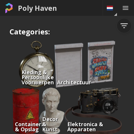
Poly Haven
Categories:
Kleding &
Persoonlijke
Voorwerpen
Architectuur
Decor
Containers
&
Elektronica &
& Opslag
Kunst
Apparaten