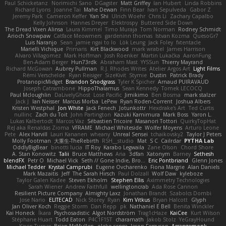
Paul Schicketanz
Norimichi Sano
DGagster
Matt Griffey
Ian Hubert
Linda Robbins
Richard Lyons
Joanne Tai
Mahe Dewan
Finn Bear
Ivan Sepulveda
Gabor Z
Jeremy Park
Cameron Keffer
Yan Shi
Ulrich Woehr
Chris Li
Zachary Capalbo
Kelly Johnson
Hannes Dreyer
Elektrospy
Buttered Side Down
The Dread Vixen Alinsa
Laura Kimmel
Timo Muraja
Tom Norman
Rodney Schmidt
Arioch Snowpaw
Catface Meowmers
gardeninn thomas
Istvan Kozma
QuesoGr7
Luis Naranjo
Sean
jamie ngai to lo
Lök Leung
Jack Foley
fxtentacle
Marielli Vichique
Primaris
Kirt Blackwood
mark wrabel
James Harrison
Alvaro Villagomez
Mark Hoffman
Josh Roenker
Martin Lukačka
AaronFung
Ben-Adam Berger
Hun73rdk
Abraham Mast
YYSSun
Thierry Mayrand
Richard McGowan
Aubrey Pullman
R.J. Rhodes Writes
Atelier Argos Art
Light Films
Rémi Verschelde
Ryan Reisiger
SizeKivit
Stymie
Dustin
Patrick Brady
ProtanopicMidget
Brandon Snodgrass
Tyler K Spicher
Arnaud PUIRAVAUD
Joseph Catrambone
HippoThalamus
Sean Kennedy
Tomek LECOCQ
Paul Mcloughlin
DaLivelyGhost
Lose Pacific
Jimikimo
Ben Bosma
mark stalzer
Jack J
Ian Neisser
Marcus Morba
LePew
Ryan Roden-Corrent
Joshua Albers
Kristen Westphal
Jon White
Jack Fenech
Jotunkottr
Hexdrake's Art
Ted Curtis
nullinc
Zach du Toit
John Partington
Kazuki Kamimura
Mark Boss
Yaron L.
Lukas Kalbertodt
Marcos Vaz
Sébastien Tricoire
Masanori Tottori
QuirkyTopHat
ReJ aka Renaldas Zioma
VFRAME
Michael Whiteside
Wolfer Moyens
Arturo Leone
Pete
Alex Harvill
Lauri Kananen
wheany
Unreal Sensei
tchaikovsky2
Taylor J Peters
Molly Footman
大重生-TheRebirth
RSH__studio
Mat
S C
Cailrdar
PYTHA Lab
OddlyBigBear
binotti lucia
IT Roy
Karabo Legwaila
Zane Olson
Chord Shore
A. Stan Konowitz
Talii
Bruce Matthews
Aria
3dfan
Xatonym
Barney
Sethesh
blendFX
Petr O
Michael Vick
Seth // Gone Indie, Bro...
Eric Pontbriand
Glenn Jones
Michael Tedder
Krystal Camprubi
Eugene Ovcharenko
Fiona Margrie
Alan Daniels
Mark Mazaitis
Jeff
The Sarah Hirsch
Paul Dolzall
Wolf Daw
kyleboze
Taylor Galen Kadee
Steven Ekholm
Stephen Ellis
Aximmetry Technologies
Sarah Wiener
Andrew Faithfull
wellingtoncrab
Ada Rose Cannon
Resilient Picture Company
Almighty Laxz
Jonathan Brandt
Szabolcs Dombi
Jose Nario
ELITECAD
Nick Storey
Ryan
Kim Vitkus
Bryan Halcott
Glyph
Jan Oliver Koch
Reggie Storm
Dan Repp
pk
Nathaniel E Bell
Benita Winckler
Kai Honeck
Íkara
Psychosadistic
Algot Nordström
Trag1cHaze
KaiCee
Kurt Wilson
Stéphane Huart
Todd Eaton
P4C1F15T
charamath
Jakob Stolz
YeGrayHound