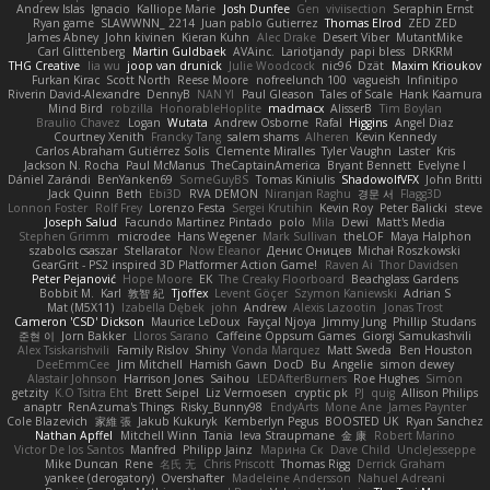
Andrew Islas
Ignacio
Kalliope Marie
Josh Dunfee
Gen
viviisection
Seraphin Ernst
Ryan game
SLAWWNN_ 2214
Juan pablo Gutierrez
Thomas Elrod
ZED ZED
James Abney
John kivinen
Kieran Kuhn
Alec Drake
Desert Viber
MutantMike
Carl Glittenberg
Martin Guldbaek
AVAinc.
Lariotjandy
papi bless
DRKRM
THG Creative
lia wu
joop van drunick
Julie Woodcock
nic96
Dzät
Maxim Krioukov
Furkan Kirac
Scott North
Reese Moore
nofreelunch 100
vagueish
Infinitipo
Riverin David-Alexandre
DennyB
NAN YI
Paul Gleason
Tales of Scale
Hank Kaamura
Mind Bird
robzilla
HonorableHoplite
madmacx
AlisserB
Tim Boylan
Braulio Chavez
Logan
Wutata
Andrew Osborne
Rafal
Higgins
Angel Diaz
Courtney Xenith
Francky Tang
salem shams
Alheren
Kevin Kennedy
Carlos Abraham Gutiérrez Solis
Clemente Miralles
Tyler Vaughn
Laster
Kris
Jackson N. Rocha
Paul McManus
TheCaptainAmerica
Bryant Bennett
Evelyne I
Dániel Zarándi
BenYanken69
SomeGuyBS
Tomas Kiniulis
ShadowolfVFX
John Britti
Jack Quinn
Beth
Ebi3D
RVA DEMON
Niranjan Raghu
경문 서
Flagg3D
Lonnon Foster
Rolf Frey
Lorenzo Festa
Sergei Krutihin
Kevin Roy
Peter Balicki
steve
Joseph Salud
Facundo Martinez Pintado
polo
Mila
Dewi
Matt's Media
Stephen Grimm
microdee
Hans Wegener
Mark Sullivan
theLOF
Maya Halphon
szabolcs csaszar
Stellarator
Now Eleanor
Денис Оницев
Michał Roszkowski
GearGrit - PS2 inspired 3D Platformer Action Game!
Raven Ai
Thor Davidsen
Peter Pejanović
Hope Moore
EK
The Creaky Floorboard
Beachglass Gardens
Bobbit M.
Karl
敦智 紀
Tjoffex
Levent Göçer
Szymon Kaniewski
Adrian S
Mat (M5X11)
Izabella Dębek
john
Andrew
Alexis Lazootin
Jonas Trost
Cameron 'CSD' Dickson
Maurice LeDoux
Fayçal Njoya
Jimmy Jung
Phillip Studans
준현 이
Jorn Bakker
Lloros Sarano
Caffeine Oppsum Games
Giorgi Samukashvili
Alex Tsiskarishvili
Family Rislov
Shiny
Vonda Marquez
Matt Sweda
Ben Houston
DeeEmmCee
Jim Mitchell
Hamish Gawn
DocD
Bu
Angelie
simon dewey
Alastair Johnson
Harrison Jones
Saihou
LEDAfterBurners
Roe Hughes
Simon
getzity
K.O Tsitra Eht
Brett Seipel
Liz Vermoesen
cryptic pk
PJ
quig
Allison Philips
anaptr
RenAzuma's Things
Risky_Bunny98
EndyArts
Mone Ane
James Paynter
Cole Blazevich
家維 張
Jakub Kukuryk
Kemberlyn Pegus
BOOSTED UK
Ryan Sanchez
Nathan Apffel
Mitchell Winn
Tania
Ieva Straupmane
金 康
Robert Marino
Victor De los Santos
Manfred
Philipp Jainz
Марина Ск
Dave Child
UncleJesseppe
Mike Duncan
Rene
名氏 无
Chris Priscott
Thomas Rigg
Derrick Graham
yankee (derogatory)
Overshafter
Madeleine Andersson
Nahuel Adreani