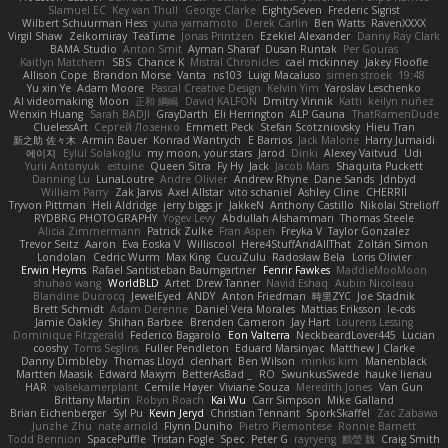
Slamuel EC
Key van Thull
George Clarke
EightySeven
Frederic Sigrist
Wilbert Schuurman Hess
yuna yamamoto
Derek Carlin
Ben Watts
RavenXXXX
Virgil Shaw
Zeikomiray
TeaTime
Jonas Printzen
Ezekiel Alexander
Danny Ray Clark
BAMA Studio
Anton Smit
Ayman Sharaf
Dusan Runtak
Per Gouras
Kaitlyn Matchem
SBS
Chance K
Mistral Chronicles
cael mckinney
Jakey Floofle
Allison Cope
Brandon Morse
Vanta
ns103
Luigi Macaluso
simen stroek
19:48
Yu xin Ye
Adam Moore
Pascal Creative Design
Kelvin Yim
Yaroslav Leschenko
AI videomaking
Moon
正和 綱嶋
David KALFON
Dmitry Vinnik
Katti
keilyn nuñez
Wenxin Huang
Sarah BADJI
GrayDarth
Eli Herrington
ALP Gauna
ThatRamenDude
CluelessArt
Cергей Лозенко
Emmett Peck
Stefan Scotzniovsky
Hieu Tran
新之助 佐々木
Armin Bauer
Konrad Wantrych
E Barrios
Jack Malone
Harry Jumaidi
에이지
Eylül Solakoğlu
my moon, your stars
Jarod
Dinki
Alexey Vaitvud
Udi
Yurii Antonyuk
estuine
Queen Sitra
Fy Hy
Jack
Jacob Mars
Shaquita Puckett
Danning Lu
LunaLoutre
Andre Olivier
Andrew Rhyne
Dane Sands
Jdnbyd
William Parry
Zak Jarvis
Axel Allstar
vito schaniel
Ashley Cline
CHERRII
Tryvon Pittman
Heli Aldridge
jerry biggs jr
JakkeN
Anthony Castillo
Nikolai Strelioff
RYDBRG PHOTOGRAPHY
Yogev Levy
Abdullah Alshammari
Thomas Steele
Alicia Zimmermann
Patrick Zulke
Fran Aspen
Freyka V
Taylor Gonzalez
Trevor Seitz
Aaron
Eva Eoska V
Williscool
Here4StuffAndAllThat
Zoltán Simon
Londolan
Cedric Wurm
Max King
CucuZulu
Radosław Bela
Loris Olivier
Erwin Heyms
Rafael Santisteban Baumgartner
Fenrir Fawkes
MaddieMooMoon
shuhao wang
WorldBLD
Artet
Drew Tanner
Navid Eshaq
Aubin Nicoleau
Blandine Ducrocq
JewelEyed
ANDY
Anton Friedman
時里ZYC
Joe Stadnik
Brett Schmidt
Adam Derenne
Daniel Vera Morales
Mattias Eriksson
le-cds
Jamie Oakley
Shihan Barbee
Brenden Cameron
Jay Hart
Lourens Lessing
Dominique Fitzgerald
Federico Bagarolo
Eon Valterra
NeckbeardLover445
Lucian
cooshy
Toms Seglins
Fuller Pendleton
Eduard Marsinyac
Matthew J Clarke
Danny Dimbleby
Thomas Lloyd
clenhart
Ben Wilson
minkis kim
Manenblack
Martten Maasik
Edward Maxym
BetterAsBad _
RO
SwunkusSwede
hauke lienau
HAR
valsekamerplant
Cemile Høyer
Viviane Souza
Meredith Jones
Van Gun
Brittany Martin
Robyn Roach
Kai Wu
Carr Simpson
Mike Galland
Brian Eichenberger
Syl Pu
Kevin Jeryd
Christian Tennant
SporkSkaffel
Zac Zabawa
Junzhe Zhu
nate arnold
Flynn Duniho
Pietro Piemontese
Ronnie Barnett
Todd Bennion
SpacePuffle
Tristan Fogle
Spec
Peter G
rayryeng
鸝瑩 魏
Craig Smith