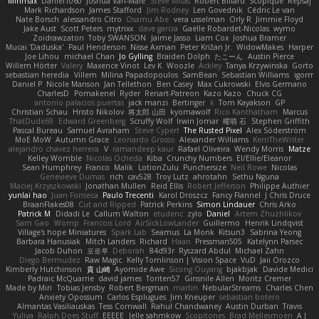
Minmax
Daniel1060
Joshua Van-Male
Steve Mitas
Robert Billard
Scopique
Repsaj
Mark Richardson
James Stafford
Jim Rodney
Len Govednik
Cédric Le van
Nate Borsch
alessandro Citro
Osamu Abe
vera usselman
Orly R
Jimmie Floyd
Jake Aust
Scott Peters
mytrixx
dave garcia
Gaëlle Robardet-Nicolas
wymo
Zoidrawzaton
Toby SWANSON
Jaime Jasso
Liam Cox
Joshua Bramer
Mucai 'Daduska'
Paul Henderson
Nisse Axman
Peter Križan Jr.
WidowMakes
Harper
Joe Lihou
michael Chan
Jo Gylling
Braiden Dolph
たこーん
Austin Pierce
Willem Hörter
Valery
Maxence Vinot
Lev K
Woozle
Ackley
Tanya Krzywinska
Gorto
sebastian heredia
Villem
Milina Papadopoulos
SamBean
Sebastian Williams
igorrr
Daniel P
Nicole Manson
Jan Tellethon
Ben Casey
Max Cukrowski
Elvis Germano
CharlesD
Pomakenel
Ryder
Renart-Patreon
Kazo Kazo
Chuck CG
antonio palacios puertas
jack manzi
Bertinger
k
Tom Kayakson
GP
Christian Schau
Hristo Nikolov
将太郎 山田
kyomawolf
Rico Kanthatham
Marcus
ThatDude69
Edward Greenberg
Scruffy Wolf
Irwin Jomar
曜萌 石
Stephen Griffith
Pascal Bureau
Samuel Avraham
Steve Cypert
The Rusted Pixel
Alex Söderström
MoE MoW
Autumn Grace
Leonardo Grosso
Alexander Williams
KerriTheWriter
alejandro chavez herrera
V
ramandeep kaur
Rafael Oliveira
Wendy Morris
Matze
Kelley Womble
Nicolas Ocheda
Kiba
Crunchy Numbers
El/Ellie/Eleanor
Sean Humphrey
Franco
Malik
LotionZulu
Punchersize
Neil Rowe
Nicolas
Genevieve Dumas
rich
cav528
Troy Lutz
ahrotahn
Sethu Nguna
Maciej Krzyszkowski
Jonathan Mullen
Reid Ellis
Robert Jefferson
Philippe Authier
yunlai hao
Juan Fonseca
Paulo Trecenti
Karol Droszcz
Fancy Flannel
J Chris Druce
BraanFlakes08
Cut and Ripped
Patrick Perkins
Simon Lindauer
Chris Arko
Patrick M
Didadi Le
Callum Walton
etudenc
zylo
Daniel
Artem Zhuzhlikov
Sam Gao
Womp
Francois Lord
AirSickLowLander
Guillermo
Henrik Lindqvist
Village's hope Miniatures
Spark Lab
Seamus
La Monk
Kitsun3
Sabrina Yeong
Barbara Hanusiak
Mitch Landers
Richard
Haan
Pressman505
Katelynn Parsec
Jacob Duhon
포로루
Deborah
84d93r
Ryszard Abdul
Michael Zahn
Diego Bermudez
Raw Magic
Kelly Tomlinson | Vision Space
VuD
Jaii Orozco
Kimberly Hutchinson
貴 山崎
Ayomide Awe
Sicong Ouyang
bjakbjak
Davide Medici
Padraic McQuarrie
david james
Toriten57
Ginsnile Allen
Moritz Cremer
Made by Miri
Tobias Jensby
Robert Bergman
martin
NebularStreams
Charles Chen
Anxiety Opossum
Carlos Esplugues
Jim Kneuper
sebastian botero
Almantas Vasiliauskas
Tess Cornwall
Rahul Chandwaney
Austin Durban
Travis
Yuliya
Ralph Does Stuff
EEEEE
Jelle sahmkow
Scopitones
Brad Mellesmoen
A J