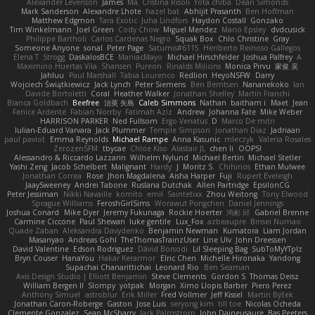
Alexander Levenson
James
Ma. Cristina Risoli
Yota chiba
Dean Simonds
Mark Sanderson
Alexandre Lhote
hazel bat
Abhijit Prasanth
Ben Hoffman
Matthew Edgmon
Tara Exotic
Juha Lindfors
Haydon Costall
Gonzako
Tim Winkelmann
Joel Green
Cody Chow
Miguel Mendez
Mario Epsley
dvdcusick
Philippe Bartholi
Carlos Cardenas Negro
Squak Box
Chlo Christine
Gray
Someone Anyone
sonal
Peter Page
Saturnis#6115
Heriberto Reinoso Gallegos
Elena T
Strogg
DaskalosBCE
ManiacMayo
Michael Hirschfelder
Joshua Palfrey
A
Maximino Huertas Vila
Shansen
Pureon
Rinalds Miļicins
Monica Pirvu
家俊 吴
Jahluu
Paul Marshall
Tabia Lourenco
Redlion
HeyoNSFW
Darry
Wojciech Świątkiewicz
Jack Lynch
Peter Siemens
Ben Berntsen
Nananekoko
Ian
Davide Bortoletti
Coral
Heather Walker
Jonathan Shelley
Martín Franchi
Bianca Goldbach
Beefree
治英 矢島
Caleb Simmons
Nathan
baitham i
Maet
Jean
Fenice Ardente
Fabian Norrby
Fatimah Aziz
Andrew
Johanna Fate
Mike Weber
HARRISON PARKER
Ned Fullsom
Ergo Venatus
D
Marco De mitri
Iulian-Eduard Varvara
Jack Plummer
Temple Simpson
Jonathan Diaz
Jadriaan
paul paviot
Emma Reynolds
Michael Rampe
Anna Kasunic
mleczyk
Valeria Rosales
ZerozenSFM
tbycae
Chloe Kiso
Alastair JL
chen li
OOPS!
Alessandro & Riccardo Lazzarin
Wilhelm Nylund
Michael Bertin
Michael Stetler
Yashi Zeng
Jacob Schelbert
Malignant
Hardy
J
Moritz S.
Chihirios
Ethan Mulwee
Jonathan Correa
Rose
Jhon Magdalena
Aisha Harper
Fuji
Rupert Eveleigh
JaaySweeney
Andrei Tabone
Ruslana Dutchak
Allen Partridge
EpsilonCG
Peter Jessiman
Nikki Navaille
komito
emil
Saintetixx
Zhou Weitong
Tony Elwood
Sprague Williams
FeroshGirlSims
Worawut Pongchen
Daniel Jennings
Joshua Conard
Mike Dyer
Jeremy Fukunaga
Rockie Hoerter
鸿彬 邱
Gabriel Brenne
Carmine Ciccone
Paul Shewan
luke gentile
Lux_Fox
azbeaupre
Binsei Numao
Quade Zaban
Aleksandra Davydenko
Benjamin Newman
Kumatora
Liam Jordan
Masanyao
Andreas Gohl
TheThomasTrainzUser
Line Ulv
John Dreessen
David Valentine
Edson Rodriguez
Dávid Borsodi
Lil Sleeping Bag
SubToMyYTplz
Bryn Couser
HanaYou
Hakar Kerarmor
Elric Chen
Michelle Hironaka
Yandong
Supachai Chanarittichai
Leonard Rio
Ben Seaman
Axis Design Studio | Elliott Benjamin
Steve Clements
Gordon S
Thomas Deisz
William Bergen II
Slompy
yotpak
Morgan
Ximo Llopis Barber
Piero Perez
Anthony Simuel
astroblur
Erik Miller
Fred Vollmer
Jeff Kissel
Martin Býšek
Jonathan Caron-Roberge
Gaston
Jose Luis
seryong kim
till toe
Nicolas Ocheda
Clemente Gonzalez
Sean McSharry
Jack Palmstrom
John Daineusaure
Bas Peeters