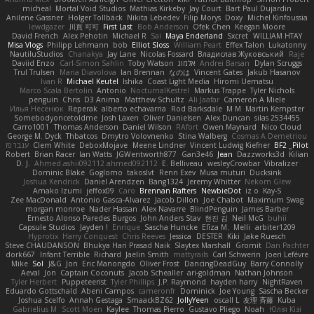
micheal
Mortal Void Studios
Mathias Kirkeby
Jay Court
Bart Paul Dujardin
Anilene Gassner
Holger Tollbäck
Nikita Lebedev
Filip Morys
Doxy
Michel Kinfoussia
lewdgazer
川頁 可可
First Last
Bob Anderson
Ofek Chen
Keegan Moore
David French
Alex Pehotin
Michael R
Sai
Maya Enderland
Sxcret
WILLIAM HTAY
Misa Vlogs
Philipp Lehmann
bob
Elliot Sloss
William Peart
Effex Talon
Lukatonny
NautiluStudios
Chanakya
Jay Lane
Nicolas Fossard
Владислав Жуковський
Raje
Daviid Enzo
Carl-Simon Sahlin
Toby Watson
אלמוג
Andrei Barsan
Dylan Scruggs
Trul Trulsen
Maria Diavolova
Ian Brennan
なのは
Vincent Gates
Jakub Hasanov
Ivan R
Michael Keutel
Ishika
Coast Light Media
Hiromi Uematsu
Marco Scala Bertolin
Antonio
NocturnalKestrel
Markus Trappe
Tyler Nichols
penguin
Chris
D3 Anima
Matthew Schultz
Ali Jaafar
Cameron A Miele
Илья Несенюк
Reperak
alberto echavarria
Rod Barksdale
M M
Martin Kempster
Somebodyoncetoldme
Josh Laxen
Oliver Danielsen
Alex Duncan
silas 2534455
Carro1001
Thomas Anderson
Daniel Wilson
RAfort
Owen Maynard
Nico Cloud
George M. Dyck
Thbatcos
Dmytro Volovnenko
Stina Walberg
Cosmas A Demetriou
ענבר פז
Clem White
DeboxMojave
Meene Lindner
Vincent Ludwig Kiefner
BF2 _Pilot
Robert
Brian Racer
Ian Watts
JGWentworth877
Gan3e46
Jean
Dazzworks3d
Kilian
D. J.
Ahmed.ashii092112 ahmed092112
E. Belliveau
wesleyCrowbar
Vibralizer
Dominic Blake
Goglomo
takoslvt
Renn Exev
Musa muturi
Ducksink
Joshua Kendrick
Daniel Arendzen
Bang1324
Jeremy Whitter
Nekom Glew
Amako Izumi
jeffox09
Caro
Brennan Rafters
NewbieDot
iz o
Kay-S
Zee MacDonald
Antonio Gasca-Alvarez
Jacob Dillon
Joe Chabot
Maximum Swag
morgan monroe
Nader Hassan
Alex Navarre
BlindPenguin
James Barber
Ernesto Alonso Paredes Burgos
John Anders Stav
현진 김
Neil McG
buhii
Capsule Studios
Jayden !
Enrique
Sascha Huncke
Elīza M.
Melli
arbiter1209
Hyprotix
Harry Conquest
Chris Reeves
Jessica
DESTER
Kiki
Jake Ruesch
Steve CHAUDANSON
Bhukya Hari Prasad Naik
Slaytex Marshall
Gromit
Dan Pachter
dork667
Infant Terrible
Richard
Jaelin Smith
mattyrails
Carl Schwerin
Joeri Lefévre
Mike
Sol
J&G
Jon
Eric Manongdo
Oliver Frost
DancingDeadGuy
Barry Connolly
Aeval
Jon
Captain Coconuts
Jacob Schealler
ari-goldman
Nathan Johnson
Tyler Herbert
Puppeteerist
Tyler Phillips
J.P. Raymond
hayden harry
NightRaven
Eduardo Gottschald
Abeni Campos
cameronfr
Dominick
Joe Young
Sascha Becker
Joshua Scelfo
Annah Gestaga
SmaackBZ62
JollyYeen
oscall L
友理 斉藤
Kuba
Gabrielius M
Scott Moen
Kaylee
Thomas Pierro
Gustavo Pliego
Noah
Юлія Кізі