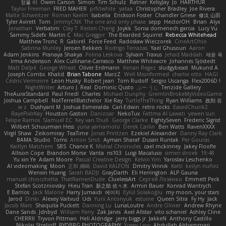
정율 이
Owen Carson
Simon
Tim Schulz
Ratner
KelsyJay
Jo
HARTHUR
Taylor Freeman
FRED MAHER
prfctwhite
yataa
Christopher Bradley
Joe Rivera
Malte Schweitzer
Roman Kaelin
Isabella
Erickson Foster
Chandler Griese
修汰 山田
Tyler Avirett
Tom
JimmyCNX
The one and only phase
sepp
HectorOH
Brian
Alyx
Jonathan
Verbatim
Clay T
Reiten Cheng
Joykk
Sonia domenech garcia
Lucy Vu
Sammy Sidefx
Martin C
Mac Greggor
The Bearded Squirrel
Rebecca Whitehead
Matthew Tronc
R
Gabirél
Force Feed
Radosław Wieczorek
CineArtOhio
Sabrina Munley
Jeroen Bekkers
Rodrigo Terrazas
Yael Ghusoun
Aaron
Adam Jenkins
Pranaya Shakya
Polina Leskova
Sylvain
Traxus
Jehad Maddah
재윤 옥
Irma Andersson
Alex Cullinane-Carrasco
Matthew Whiteacre
Johannes Sjöstedt
Matt Dalpé
George Wheat
Oliver Erdmann
Kenan Regez
sludgybeast
Mukund A
Joseph Combs
Khalid
Brian Tabone
MarzZ
Well Misinformed
charlie otto
HAGI
Cédric Vermeirre
Leon Husky
Robert jean
Tom Rudolf
Sergio Uscanga
Flex2006D !
NightWriter
Arturo J. Real
Dominic Qusto
ぶー うじ
Tenzide Gallery
TheAuraStandard
Paul Friedl
Charles
Michael Dunphy
GremlinBrokeMyVideoGame
Joshua Campbell
NotTerrellBatchelor
Xie Ray
TurtleTheThing
Ryan Williams
政則 谷
w z
Dushyant M
Joshua Esmeralda
Carl-Edwin
retro rocks
EasedChunk2
RayePixlrKay
Houston Gaston
Danizoar
NekoTux
Fattma Al Lawati
yewen sun
Felipe Ramos
Slamuel EC
Key van Thull
George Clarke
EightySeven
Frederic Sigrist
Wilbert Schuurman Hess
yuna yamamoto
Derek Carlin
Ben Watts
RavenXXXX
Virgil Shaw
Zeikomiray
TeaTime
Jonas Printzen
Ezekiel Alexander
Danny Ray Clark
BAMA Studio
Toms
Anton Smit
Ayman Sharaf
Dusan Runtak
Per Gouras
Kaitlyn Matchem
SBS
Chance K
Mistral Chronicles
cael mckinney
Jakey Floofle
Allison Cope
Brandon Morse
Vanta
ns103
Luigi Macaluso
simen stroek
19:48
Yu xin Ye
Adam Moore
Pascal Creative Design
Kelvin Yim
Yaroslav Leschenko
AI videomaking
Moon
正和 綱嶋
David KALFON
Dmitry Vinnik
Katti
keilyn nuñez
Wenxin Huang
Sarah BADJI
GrayDarth
Eli Herrington
ALP Gauna
manuel chiocchetta
ThatRamenDude
CluelessArt
Cергей Лозенко
Emmett Peck
Stefan Scotzniovsky
Hieu Tran
新之助 佐々木
Armin Bauer
Konrad Wantrych
E Barrios
Jack Malone
Harry Jumaidi
에이지
Eylül Solakoğlu
my moon, your stars
Jarod
Dinki
Alexey Vaitvud
Udi
Yurii Antonyuk
estuine
Queen Sitra
Fy Hy
Jack
Jacob Mars
Shaquita Puckett
Danning Lu
LunaLoutre
Andre Olivier
Andrew Rhyne
Dane Sands
Jdnbyd
William Parry
Zak Jarvis
Axel Allstar
vito schaniel
Ashley Cline
CHERRII
Tryvon Pittman
Heli Aldridge
jerry biggs jr
JakkeN
Anthony Castillo
Nikolai Strelioff
RYDBRG PHOTOGRAPHY
Yogev Levy
Abdullah Alshammari