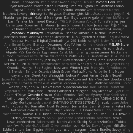
Daniel Larios-parra
Pablo
selvinsworld
Payton Heniser
Michael Hays
Vae
Bryan Kirkwood
Worthington
Creating Simpires
Sigma Eta
Matthias Carrick
Sagida T
Eddy
Raik Remus
APS Studio
Yvonne Ott
Menyhárt Marcell
Matthew Lowery
MrIncognito
Ed garas
Realmwrights
MikusMasquerade
jorge R
Ns
Khaidu
ryan jordan
Gabriel Malmgren
Dan Bojorquez Angulo
Williem McWhorter
Liam Tanaka
Mahmoud Khetabi
יניב חלה
Sladana Vukoja
Tom Weijnjes
jen
Danarogon
Streemer
Eli Mason
James Simpson
Hollow_Jenza
eje
지환 이
log
luke harrison
C
Ray Delapaz
Dmytro
Noah Couallier
Character34
indiiglo
Javlonbek rajabbayev
Crewman 47
Isabelle Lamarque
Michael Shimniok
Jonathan Harris
Andrea Lorenzo Mereghetti
Nils Ringlstetter
Osbiel Roque Arocha
Rebecca
Humza R Iqbal CombatNinja1269
laddc
sellig64
Javier
Radix N
Ariel Ilmari Kajava
Brandon DeLauney
Geoff Allen
Kamran Kadirov
MELUIP Store
Alpha3
Spotty Spotty YQ
TrixMix
Julian Quintero
julian reyes
Nareon
claytpn
Alquiler PS5
Era Rerza
bjgrimoari
Caleb Mcmullen
giovanni varani
Mackenzie
KuroShi
michael sierra
Nameless Renders
MMDCRAZED
DivineXavier
DEATHSTEED
Cli4D
vamsidhar reddy
Jack Taylor
Olov Melander
James Barrie
Bryant Price
DEEPNOX
Pen
Michael Koschmieder
pato dlgv
Wrinkly Blink
Ruben
Jesper Elling
Onooka
Kseniya
Boo Bugless
Mesaland
Winter Night
Mert İyiiz
forrobloxdev
J. Brendan Elmore
Octavia's Mesh Grove
MinhazMurks
Fxntxnile
Eric Moyer
qaylanuraya
Derek Ray
Waaagghh
Joshua Vincent
Amar
Declan Newell
Javier Fernández Alegre
julian silver
Nomadic Astronaut
Mark Vecchio
dosuken0122
quagootle
Hirokazu Yamakura
enitzur
Zephon
Gil Bruvel
Matthew Zaneski
junior
whitey
Jack John
Will Makes Beats
SupremeAhegao
nori
Marlise Launstein
Vesperal Mind
Milk Crate
Richard Gallagher
Firelegend
Toby Meadows
Tyler Huff
Adam N'Diaye
Gerardo Orozco
Oskar Mendez
NoGreatMystery
Bike Kefeli
shiipi
Arthur Lops
Oliver Cromwell
Tomer Meltser
Luke Ridehalgh
ADRIANO JONUS
Timothy Montoya
soda basket
SANTIAGO SANTOS ESTRADA
j_ edak
Josue Uribe
Anton Rubets
Gui Ramalho
Noah Patterson
Jomenikia
Bennett Greene
Peter Hale
Nathaniel Roberts
Mechrot
elijah kenney
J H
Astone Massie
Tobi Staerk
milad tatar
Thomas
DHL
Bryan Intindola
Archman
Billy Bob
Evan C
SHALIWA233
Stefan Jammertzheim
SpiSlu
Joe Carlos
Oscar Castillo
bleached
senko
Lasse Leonhardsen
3darchstuffs
Martin Wells
Skittlq
SquareIsNotCool
Tobias
אילון קשת
Purple-H's Art Stuff
Oliver Lemke
Josh
No No
David Rogers
MilkyBun
Eddie Benton
Sam Biggins
윤구선
gupries on Instagram
Cassie
Bradley Savoy
Wing