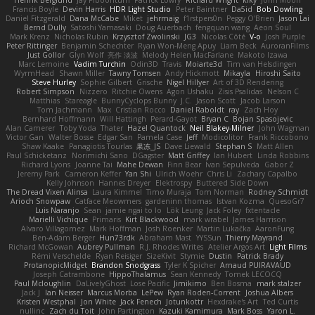
Henrik Berglund
Jay Piboontum
Patrick Lowry
Richard Wright
kiky
John Moon
Francis Boyle
Devin Harris
HDR Light Studio
Peter Baintner
Da5id
Bob Dowling
Daniel Fitzgerald
Dana McCabe
Miket
jehrmaig
f1rstpers0n
Peggy O'Brien
Jason Lai
Bernd Dully
Satoshi Yamasaki
Doug Auerbach
fengquan wang
Aeon Soul
Mark Krenz
Nicholas Rubin
Krzysztof Zwolinski
JG3
Nicolas Côté
V-o
Josh Purple
Peter Rittinger
Benjamin Schechter
Ryan Won-Meng Apuy
Liam Beck
AuroranFilms
Just Gollor
Glyn Wolf
亮作 淡波
Melody Helen MacFarlane
Makoto Izawa
Marc Lemoine
Vadim Turchin
Odin3D
Travis
Moiarte3d
Tim van Helsdingen
WyrmHead
Shawn Miller
Tawny Tomsen
Andy Hickmott
Mikayla
Hiroshi Saito
Steve Hurley
Sophie Gilbert
Grische
Nigel Hillyer
Art of 3D Rendering
Robert Simpson
Nizzero
Ritchie Owens
Agon Ushaku
Zisis Psalidas
Nelson C
Matthias
Stareagle
BunnyCyclops Bunny
J.C.
Jason Scott
Jacob Larson
Tom Jachmann
Max
Cristian Rocco
Daniel Raboldt
ray
Zach Hoy
Bernhard Hoffmann
Will Hattingh
Perard-Gayot
Bryan C
Bojan Spasojevic
Alan Camerer
Toby Yoda
Thater
Hazel Quantock
Neil Blakey-Milner
John Wagman
Victor Gan
Walter Bosse
Edgar San
Pamela Case
Jeff
Modicolitor
Frank Riccobono
Shaw Kaake
Panagiotis Tourlas
果冻_JS
Dave Liewald
Stephan S
Matt Allen
Paul Schicketanz
Norimichi Sano
DGagster
Matt Griffey
Ian Hubert
Linda Robbins
Richard Lyons
Joanne Tai
Mahe Dewan
Finn Bear
Ivan Sepulveda
Gabor Z
Jeremy Park
Cameron Keffer
Yan Shi
Ulrich Woehr
Chris Li
Zachary Capalbo
Kelly Johnson
Hannes Dreyer
Elektrospy
Buttered Side Down
The Dread Vixen Alinsa
Laura Kimmel
Timo Muraja
Tom Norman
Rodney Schmidt
Arioch Snowpaw
Catface Meowmers
gardeninn thomas
Istvan Kozma
QuesoGr7
Luis Naranjo
Sean
jamie ngai to lo
Lök Leung
Jack Foley
fxtentacle
Marielli Vichique
Primaris
Kirt Blackwood
mark wrabel
James Harrison
Alvaro Villagomez
Mark Hoffman
Josh Roenker
Martin Lukačka
AaronFung
Ben-Adam Berger
Hun73rdk
Abraham Mast
YYSSun
Thierry Mayrand
Richard McGowan
Aubrey Pullman
R.J. Rhodes Writes
Atelier Argos Art
Light Films
Rémi Verschelde
Ryan Reisiger
SizeKivit
Stymie
Dustin
Patrick Brady
ProtanopicMidget
Brandon Snodgrass
Tyler K Spicher
Arnaud PUIRAVAUD
Joseph Catrambone
HippoThalamus
Sean Kennedy
Tomek LECOCQ
Paul Mcloughlin
DaLivelyGhost
Lose Pacific
Jimikimo
Ben Bosma
mark stalzer
Jack J
Ian Neisser
Marcus Morba
LePew
Ryan Roden-Corrent
Joshua Albers
Kristen Westphal
Jon White
Jack Fenech
Jotunkottr
Hexdrake's Art
Ted Curtis
nullinc
Zach du Toit
John Partington
Kazuki Kamimura
Mark Boss
Yaron L.