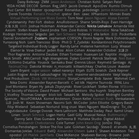
Daisy Belknap
ZMM
Jason Anderson
Christian Kohli
Satyan Patel
YEDA HOME DECOR
Simon
Reg_LMO
Jacob Denault
ApocDev
Rumlo Olmub
Buz Carter
Bill Master
rpcexploiter
Reinaldus
jadedesign
Jamie Arseneault
K
Derek Toombs
Renato Pinochet
qrator
Ben
cawc
XPhantom
Mimski Beats
Virtual Performing Live Music Events
Tom Neal
Jason Nguyen
Alyssa Everett
Cyndersanity
Petr Fořt
disiboi
AnuRobinson
Shane Smith-Rojo
Evan Harridge
大海 久我
lilith
Joshua Hickman
Aleksandar Caricic
Nikita Leshakov
Amanda Vest
Axiom
Stefan Knaak
David Jindra
Tim
Zoie Robles
N Watanabe
Nina Takáčová
Rodrigo Hernández Salgado
Jan
Sari Schwarz
Indiana J
ella larkin
基德
Pocketfans
Daniel Sonderhoff
Zicalam
zephaniah CORSON
Florin Negele
Mark Dohrenbusch
Yunseong Noh
Liam Trancoso
Blob
Phill D
T_Zydelski
Konstantinos Polychroniadis
Targeted Individual Body Logger
Randy Lane
melanie hamilton
Lucy
Weasel
Elanor la
Vova Diakur
Jaden Rosi
Alon Cohen
Alexander October
文謙 許
Thor Ragnaros
Antoine Daubas
Ethan Tomaso
huaxuan Lei
Raptite
mogura
Nick Smith
AMcCarroll
high strangeness
Dylan Gorrell
Patrick Stallings
Neil Baker
ElUltimo DeLaFila
Yousick
Sankaku Bear
Dennis Libon
Reymeld Santiago
AJ
FacinusChip
Dakota Wreski
n_morcatti
killswitchkay
Charles Louie
Avaister
Liam Bryant
sagar sasson
rafael naranjo
Elijah
ELITE Scratch
Zack Kepner
Justin Rogow
Andre Labuschagne
lily ren
maxime vandecasteele
Vasyl Vasyliv
Post Production
Zbob
VW Winterstein
StorysComplete
Bob
Xavier
Mehmet Can
Nika Domi
Alexander Rayner-Barcelli
C
xd Idk
Hajime Tsunoda
FRNL Lou
Joel Montano
Bryan Hy
Jakub Zbyszynski
River Lockhart
Stefan Florea
MStorm
The Society of Visions
David Power
Michael Santoro
thu huynh
Stephen Bentley
I_ViceRoy
Thomas Granger
bloli loli
Takashi M.
Melody Spiker
Midnight Gunship
Spencer_
NicoPOWAAA
Kornel Anderson
Dixon Keller
Keenan Rush
Venkataram
LLB
Josh W.
Kevin Showman
Naomi Soh
McCoder
John Elliotte
Gregory Basile
Filip Wieland
Sebastian Norlund
blog cruvi
Marc Nguyen
MaxDezignz
Tic_cle
nogutidaisuke
George Dvorak
Haris Lattirom
Matthew Daday
Paul
Kamil Uriasz
Lirian
Sarah Schrock
Logan Hertz
Gaël Gilly
Musical Nexus
Buttmunky1
Danny Sale
Elias Guevara
Kathreena B
Huitaka Studio
Digital Abbot
Aleksandr Chebotariov
Cole Turner
John Kevin Ong
JonDo
Filip
Cornellus Pendrahgon
Striker The Fox
Lale
Gökhan Sazdağı
Steve-0
el smells
丸 黒
Domantas Jokšas
Eduard
EvilQ
Alexander Olesen
Luke C
Shawn Anderson
Tess
opostol
Jiří Ptáček
JamTarts
Clive McKenzie
Shabeen Barzey - Browne
Josh