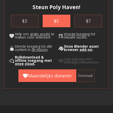
Steun Poly Haven!
$
3
$
5
$
7
Help ons
gratis assets
te
Vroege toegang
tot
maken voor iedereen!
nieuwe assets.
Directe toegang tot alle
Onze Blender asset
content in
de kluizen
.
browser
add-on
.
Bulkdownload &
Leer van ons
met
offline toegang met
volledige videolessen.
onze cloud
.
Maandelijks doneren
Eenmaal