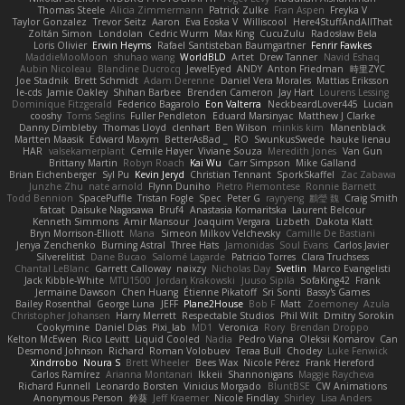
Thomas Steele
Alicia Zimmermann
Patrick Zulke
Fran Aspen
Freyka V
Taylor Gonzalez
Trevor Seitz
Aaron
Eva Eoska V
Williscool
Here4StuffAndAllThat
Zoltán Simon
Londolan
Cedric Wurm
Max King
CucuZulu
Radosław Bela
Loris Olivier
Erwin Heyms
Rafael Santisteban Baumgartner
Fenrir Fawkes
MaddieMooMoon
shuhao wang
WorldBLD
Artet
Drew Tanner
Navid Eshaq
Aubin Nicoleau
Blandine Ducrocq
JewelEyed
ANDY
Anton Friedman
時里ZYC
Joe Stadnik
Brett Schmidt
Adam Derenne
Daniel Vera Morales
Mattias Eriksson
le-cds
Jamie Oakley
Shihan Barbee
Brenden Cameron
Jay Hart
Lourens Lessing
Dominique Fitzgerald
Federico Bagarolo
Eon Valterra
NeckbeardLover445
Lucian
cooshy
Toms Seglins
Fuller Pendleton
Eduard Marsinyac
Matthew J Clarke
Danny Dimbleby
Thomas Lloyd
clenhart
Ben Wilson
minkis kim
Manenblack
Martten Maasik
Edward Maxym
BetterAsBad _
RO
SwunkusSwede
hauke lienau
HAR
valsekamerplant
Cemile Høyer
Viviane Souza
Meredith Jones
Van Gun
Brittany Martin
Robyn Roach
Kai Wu
Carr Simpson
Mike Galland
Brian Eichenberger
Syl Pu
Kevin Jeryd
Christian Tennant
SporkSkaffel
Zac Zabawa
Junzhe Zhu
nate arnold
Flynn Duniho
Pietro Piemontese
Ronnie Barnett
Todd Bennion
SpacePuffle
Tristan Fogle
Spec
Peter G
rayryeng
鸝瑩 魏
Craig Smith
fatcat
Daisuke Nagasawa
Bruf4
Anastasia Komaritska
Laurent Belcour
Kenneth Simmons
Amir Mansour
Joaquim Vergara
Lizbeth
Dakota Klatt
Bryn Morrison-Elliott
Mana
Simeon Milkov Velchevsky
Camille De Bastiani
Jenya Zenchenko
Burning Astral
Three Hats
Jamonidas
Soul Evans
Carlos Javier
Silverelitist
Dane Bucao
Salomé Lagarde
Patricio Torres
Clara Truchsess
Chantal LeBlanc
Garrett Calloway
nøixzy
Nicholas Day
Svetlin
Marco Evangelisti
Jack Kibble-White
MTU1500
Jordan Krakowski
Juuso Sipilä
SofaKing42
Frank
Jermaine Dawson
Chen Huang
Étienne Pikatoff
Sri Sonti
Bassy's Games
Bailey Rosenthal
George Luna
JEFF
Plane2House
Bob F
Matt
Zoemoney
Azula
Christopher Johansen
Harry Merrett
Respectable Studios
Phil Wilt
Dmitry Sorokin
Cookymine
Daniel Dias
Pixi_lab
MD1
Veronica
Rory
Brendan Droppo
Kelton McEwen
Rico Levitt
Liquid Cooled
Nadia
Pedro Viana
Oleksii Komarov
Can
Desmond Johnson
Richard
Roman Volobuev
Teraa Bull
Chodey
Luke Fenwick
Xindrrobo
Noura S
Brett Wheeler
Bees Wax
Nicole Pérez
Frank Hereford
Carlos Ramírez
Arianna Montanari
Ikkeii
Shannonigans
Maggie Raycheva
Richard Funnell
Leonardo Borsten
Vinicius Morgado
BluntBSE
CW Animations
Anonymous Person
鈴葵
Jeff Kraemer
Nicole Findlay
Shirley
Lisa Anders