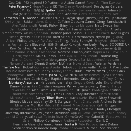
GearGrit - PS2 inspired 3D Platformer Action Game!
Raven Ai
Thor Davidsen
Peter Pejanović
Hope Moore
EK
The Creaky Floorboard
Beachglass Gardens
Bobbit M.
Karl
敦智 紀
Tjoffex
Levent Göçer
Szymon Kaniewski
Adrian S
Mat (M5X11)
Izabella Dębek
john
Andrew
Alexis Lazootin
Jonas Trost
Cameron 'CSD' Dickson
Maurice LeDoux
Fayçal Njoya
Jimmy Jung
Phillip Studans
준현 이
Jorn Bakker
Lloros Sarano
Caffeine Oppsum Games
Giorgi Samukashvili
Alex Tsiskarishvili
Family Rislov
Shiny
Vonda Marquez
Matt Sweda
Ina
Ben Houston
DeeEmmCee
Jim Mitchell
Hamish Gawn
DocD
Bu
Angelie
simon dewey
Alastair Johnson
Harrison Jones
Saihou
LEDAfterBurners
Roe Hughes
Simon
getzity
K.O Tsitra Eht
Brett Seipel
Liz Vermoesen
cryptic pk
PJ
quig
Allison Philips
anaptr
RenAzuma's Things
Risky_Bunny98
EndyArts
Mone Ane
James Paynter
Cole Blazevich
家維 張
Jakub Kukuryk
Kemberlyn Pegus
BOOSTED UK
Ryan Sanchez
Nathan Apffel
Mitchell Winn
Tania
Ieva Straupmane
金 康
Robert Marino
Victor De los Santos
Manfred
Philipp Jainz
Марина Ск
Dave Child
UncleJesseppe
Mike Duncan
Rene
名氏 无
Chris Priscott
Thomas Rigg
Derrick Graham
yankee (derogatory)
Overshafter
Madeleine Andersson
Nahuel Adreani
Dennis Smolek
Mythina
Noward Beast
Valerian Vardania
The Taxi Man
Robert Contreras
Azerta
HoboGod
Steve Pedler
Austyn K
PixelScribe
Double Downshift
Mr. Happy
Andrey Lebrov
sbuk
Edward Swartz
Jonah Edick
Wahrgrave
Dom Guerrera
Jazza
N_COUNTER
Artem Beitsch
Iryna Osadcha
Diran Bebekian
Caleb Slagle
Baptiste Belmudes
GrizzlyBeard
CJ
Troy
Chrisie
Morrissey Alexander
Harpbeats
charliehsy
Gregory Cook
Lulu
ExplorePolo
Danny Taurus
kay
Christian Forsgren
Venky
qwerty qwerty
Damon Hardy
Trevor McGee
Alan Pimm
Aku
Danilo Pipi
3DQuake
PooMagoo
Cristian
montrose edmonds
Harry
Frank Lundin
Cory Kutschker
Harnick Atur
Marcos Antonio
Randy "Blue" Bowden
david curiel
Rune
Nicky Brownell
Sibusiso Mauze
wpbirney420
T. Stargazer
Punit Chaturvedi
Andrew Barrie
Minehow
Mon1k4
Mitchell Kirkwood
Mike Bonafede
Keith Bridges
Kamila Novakova Tereza Nemcova
Wogan May
NefaroX
Stanley Chen榕樹
Unearthly Interactive
Jay
Joseph McKinnon
지후 이
Rafael Jimenez
Colin Langley
Juan M Ortiz
yusuf kodat
Taliesin River
GrimeOnADime
Cabot3D
Paola Avanzo
Sarah
Philipp Krombusch
Anthony Rosbottom
Danik Z
Herminia Alexandra Franco Parra
Hunter R
Vito Petrović
Saint Deluca
Sentient chicken noodle soup
Robbe Callewaert
Michael
Shalekendar