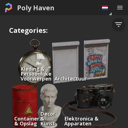
Poly Haven
Categories:
Kleding &
Persoonlijke
Voorwerpen
Architectuur
Decor
Containers
&
Elektronica &
& Opslag
Kunst
Apparaten