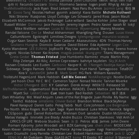
Beehhhh112
Chikato 710
imma zamora
John Churchill
TwinX
Nhật Tiến Trần
승하 이
Facundo Lazzaro
Stenz
Filomeno Saraiva
logan pratt
Rhys lg
Aki Jae
TheMellowMelody
Jack Ryan
Brad Leikam
Nasi Paru Bu Amin
Jazmin Lang
宥任 陳
St
Gooo Tang
Nicolas Hafner
gyomh
adaktyl
Kiara Battle
Michelle Rothwell
Niki Shterev
RussJones
Lloyd Collidge
Lev Schwartz
Jared Ross
Jason Mault
Elizabeth McCormick
Jakob Recknagel
Luke willard
Sascha Kohler
John Steger
snail
Russell Wilder
Demerui
Jace Perrodin
Jeremy Ingram
Pedro Xavier
isaiah M
lokjl
Mike Wellfare
ratman
Lucas M. Morone
WyvernLang
Manny Morales
Randal Falcone
Der Le
Meshal Alshammari
KhangXing Pang
Douwe
Lucas Vieira
CallumNorm
Egoknight
Limitless Designs
tylerspetgoose
maurizio sciascia
Özgür Kaan Sevindi
Kayla B
Arian Castane
Akaiseutoseu
4DN
Thomas Harvey
Giuliano Hungria
Dionicio Galarza
David Ebbevi
Eda Aydemir
Logan Cox
Kyoto Wanderer
LEE EUNHA
JoyBox19
Play Usa
panic attack
Trip boy
heeno honee
Grigorii
Nicolas Scheer
Kai Krones
magda pawlak
ikung gmr
Titans Management
Greta Gedat
Thomas Fristed
Jose Humberto Ramirez
mura
Martin Holy
Filip Zelenjak
Ali Kılıç
Антон Сергеевич
bahriye taşdelen
Sky JK Arch
Razvan Cristiadis
Leo Euden
Carbonic
Kacper K
40. I Nengah Raditya Karya Putra
Sideways
Sergio Pamies
Oliver
Viorel Vlaican
Hurt Hand
Tamagoooo
TetaBOT
Kira V
XanderDK
John B.
Mark Scott
HG Park
William Karavites
Trollstuhl HagenLord
Mark Habbish
Call Me Sensei
NotARectangle
Noelle DeCuir
jae hoon Choi
Yd C
M C
Cameron Taylor
Nenad Nikolic
Tanner Moerke
Victor Ofvergard
苏打
K Y
Galahan
Derek Anwyl
W00k13
Released 50
MeTheManwich
iosgamertool
Bob Ashton
INFADEL
Devin Mattox
Jon Martello
Jan
Wyatt Sui
LesterCovax
Cue
tran tuan
Bad Radish
Sebastian
暁子 清水
Dan Wheatley
Md. Wasif Anjum
Lewis of the Rat Brigade
Juan Pinilla
My Name
Iggy
Terifict
Kiddow
simsterns
Olivier Babet
Brandon Wilkie
BlackSkyNinja
Pavel Karapud
Daren Gallo
Peleg Tabib
Null
Cole Johnson
Joe Bergmann
Pav North
Mike Rogers
Bull Spit
Sage
Ryan Kirkland
Luke White
Yannick
falgn0n
CGSpoon
gubi
Daniel Robertson
Brennan Oort
sanxbile
Dustin McGlinchey
Matias Vialagro
lininx66
Joe Brady
Andre Buzzo
Christian Stankovic
Việt Anh Lê
LYRICS OF LIFE
Webora Studios
Sean
乐 音
Petros
眠瓏
James
John Deere
Roman Vyborny
John Woodall
an l
BZK Gaming Leo
chen zhen
MODECAM
Kevin Klever
dima sirababa
Andrew Pierce
Артем Бардин
nagi
FranklinTremplin
JL
Iustin Ocunschi
Joey Parrella
Christian Lee
Robert Hankinson
M0TH
Jack Ü
LCQP
FENG XU
Ali DeAdam
Styxx
GLASS ACT
kona
T1 Exotic
RZ
abby!
ll Stanced