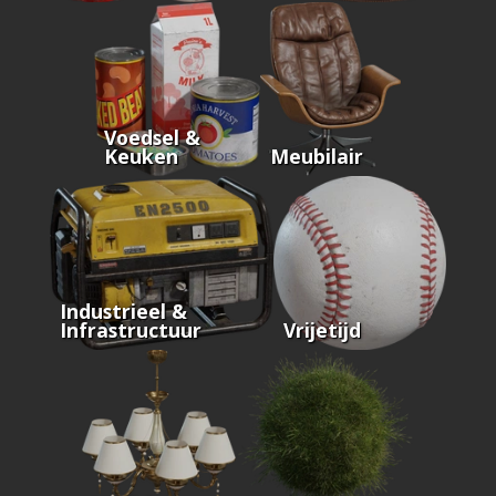
Voedsel &
Keuken
Meubilair
Industrieel &
Infrastructuur
Vrijetijd