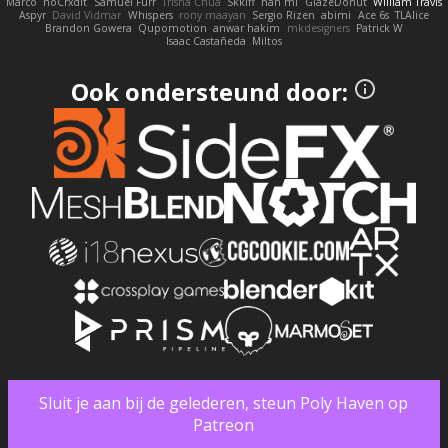
Marco
noCrxdit
Samuel Furr
Trisha Chua
Skkiff
nan mi
GlazeDonut
William Travis
Aspyr
David Vidmar
Whispers
rony maayan
Sergio Rizen
abimi
Ace 6s
TLAlice
Brandon Gowera
Qupomotion
anwar hakim
mkdesigners
Patrick W
Isaac Castañeda
Miltos
Ook ondersteund door:
Sluit je aan bij de gelederen, steun Poly Haven op
Patreon