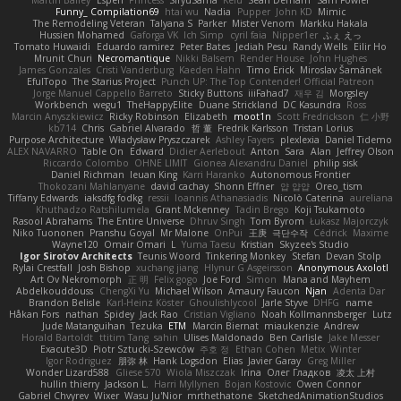
Martin Bailey
Espen
Princess
SiryuSama
Kelu
Sean Derham
Sam Fowler
Funny_ Compilation69
htai wu
Nadia
Pupper
John KD
Mimic
The Remodeling Veteran
Talyana S
Parker
Mister Venom
Markku Hakala
Hussien Mohamed
Gaforga VK
Ich Simp
cyril faia
Nipper1er
ふぇ えっ
Tomato Huwaidi
Eduardo ramirez
Peter Bates
Jediah Pesu
Randy Wells
Eilir Ho
Mrunit Churi
Necromantique
Nikki Balsem
Render House
John Hughes
James Gonzales
Cristi Vanderburg
Kaeden Hahn
Timo Erick
Miroslav Šamánek
EfulTopo
The Starius Project
Punch UP: The Top Contender! Official Patreon
Jorge Manuel Cappello Barreto
Sticky Buttons
iiiFahad7
재우 김
Morgsley
Workbench
wegu1
TheHappyElite
Duane Strickland
DC Kasundra
Ross
Marcin Anyszkiewicz
Ricky Robinson
Elizabeth
moot1n
Scott Fredrickson
仁 小野
kb714
Chris
Gabriel Alvarado
哲 董
Fredrik Karlsson
Tristan Lorius
Purpose Architecture
Władysław Pryszczarek
Ashley Fayers
plexlexia
Daniel Tidemo
ALEX NAVARRO
Table On
Edward
Didier Aerlebout
Anton
Sara
Alan
Jeffrey Olson
Riccardo Colombo
OHNE LIMIT
Gionea Alexandru Daniel
philip sisk
Daniel Richman
Ieuan King
Karri Haranko
Autonomous Frontier
Thokozani Mahlanyane
david cachay
Shonn Effner
얍 얍얍
Oreo_tism
Tiffany Edwards
iaksdfg fodkg
ressii
Ioannis Athanasiadis
Nicolò Caterina
aureliana
Khuthadzo Ratshilumela
Grant Mckenney
Tadin Brego
Koji Tsukamoto
Rasool Abrahams
The Entire Universe
Dhruv Singh
Tom Byrom
Łukasz Majorczyk
Niko Tuononen
Pranshu Goyal
Mr Malone
OnPui
王庚
극단수작
Cédrick
Maxime
Wayne120
Omair Omari
L
Yuma Taesu
Kristian
Skyzee's Studio
Igor Sirotov Architects
Teunis Woord
Tinkering Monkey
Stefan
Devan Stolp
Rylai Crestfall
Josh Bishop
xuchang jiang
Hlynur G Asgeirsson
Anonymous Axolotl
Art Ov Nekromorph
正 明
Felix gogo
Joe Ford
Simon
Mana and Mayhem
Abdelkouddouss
ChengXi Yu
Michael Wilson
Amaury Faucon
Njan
Adenta Dar
Brandon Belisle
Karl-Heinz Köster
Ghoulishlycool
Jarle Styve
DHFG
name
Håkan Fors
nathan
Spidey
Jack Rao
Cristian Vigliano
Noah Kollmannsberger
Lutz
Jude Matanguihan
Tezuka
ETM
Marcin Biernat
miaukenzie
Andrew
Horald Bartoldt
ttitim Tang
sahin
Ulises Maldonado
Ben Carlisle
Jake Messer
Exacute3D
Piotr Sztucki-Szewców
주호 정
Ethan Cohen
Metix
Winter
Igor Rodriguez
朋弥 林
Hank Logsdon
Elias
Javier Garay
Greg Miller
Wonder Lizard588
Gliese 570
Wiola Miszczak
Irina
Олег Гладков
凌太 上村
hullin thierry
Jackson L.
Harri Myllynen
Bojan Kostovic
Owen Connor
Gabriel Chvyrev
Wixer
Wasu Ju'Nior
mrthethatone
SketchedAnimationStudios