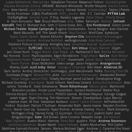
Lukas Kalbertodt
Marcos Vaz
Sébastien Tricoire
Masanori Tottori
QuirkyTopHat
ReJ aka Renaldas Zioma
VFRAME
Michael Whiteside
Wolfer Moyens
Arturo Leone
Pete
Alex Harvill
Lauri Kananen
wheany
Unreal Sensei
tchaikovsky2
Taylor J Peters
Molly Footman
大重生-TheRebirth
RSH__studio
Mat
S C
Cailrdar
PYTHA Lab
OddlyBigBear
binotti lucia
IT Roy
Karabo Legwaila
Zane Olson
Chord Shore
A. Stan Konowitz
Talii
Bruce Matthews
Aria
3dfan
Xatonym
Barney
Sethesh
blendFX
Petr O
Michael Vick
Seth // Gone Indie, Bro...
Eric Pontbriand
Glenn Jones
Michael Tedder
Krystal Camprubi
Eugene Ovcharenko
Fiona Margrie
Alan Daniels
Mark Mazaitis
Jeff
The Sarah Hirsch
Paul Dolzall
Wolf Daw
kyleboze
Taylor Galen Kadee
Steven Ekholm
Stephen Ellis
Aximmetry Technologies
Sarah Wiener
Andrew Faithfull
wellingtoncrab
Ada Rose Cannon
Resilient Picture Company
Almighty Laxz
Jonathan Brandt
Szabolcs Dombi
Jose Nario
ELITECAD
Nick Storey
Ryan
Kim Vitkus
Bryan Halcott
Glyph
Jan Oliver Koch
Reggie Storm
Dan Repp
pk
Nathaniel E Bell
Benita Winckler
Kai Honeck
Íkara
Psychosadistic
Algot Nordström
Trag1cHaze
KaiCee
Kurt Wilson
Stéphane Huart
Todd Eaton
P4C1F15T
charamath
Jakob Stolz
YeGrayHound
Kevin Turner
Brian McMullen
oleko senga
Jason Ferguson
Arrangemonk
Wesley Scafe
scott bilby
Victor
George e Chianese
Ben Visser
Albatross 3D
Sam Sartor
Andrej Striezenec
normalguy
Josh Macdonald
Pafka
Byeong Chul JIN
Dumbass Dragon
Alkaza1996
jAde
Lea Seidman Hernandez
Alexander Becker
Oscar Vargas
sastun1962
Totally Normal
Jared LeClaire
Christopher Bogs
Michael Dunkley
Alex Hyner
Scott Gilbert
Matthew Gerard
Julius Brockelmann
Alex
sotiris
Teneka B.
Dale Schwiesow
Thom Rittenhouse
Marcin Ignac
Martinotti
Brandon Jordan
Frode Lund Tharaldsen
Gerard Redmond
Walter Rice
Dennis Korpel
Matthew Stevens
PIXDES Games
Michael Mayeux
George Giagias
arash tirgari
Ryan Dening
Tim Warnock
Steven
Deadlyblack
Lupo Marcio
creative mart
M Tera
Sebastian Karlsson
Iaian7 / John Einselen
AsTheRainFell
Volkor
Rijndael
Patrick T Sullivan
Alexander Rath
david mares
Nayden Dochev
Moira
Never Give Up
Sunamii
Ryan Rohrer
Andrew Oakley
Maraz
Mark Kohalmy
Michigan J Frog
Harvey Fong
CJ Guzman
Beefyblimps
Joakim Dahl
Jose
BingusGringus
Dale
Sid Brown
Jānis Circenis
Masashi Ueda
Bill Kinnon
Max Topham
Austin Walzl
Hannes
Rens Bais
qualtro
Piotr
Andrew Stevenson
anthony lawrence
Stuart Marsh
Frans Verbaas
Adam Murtomaa
Phil Galler
Matthew Garnett-Frizelle
Saliven
Markus Michael Egger
Andrew
J
Caramel the Vixen