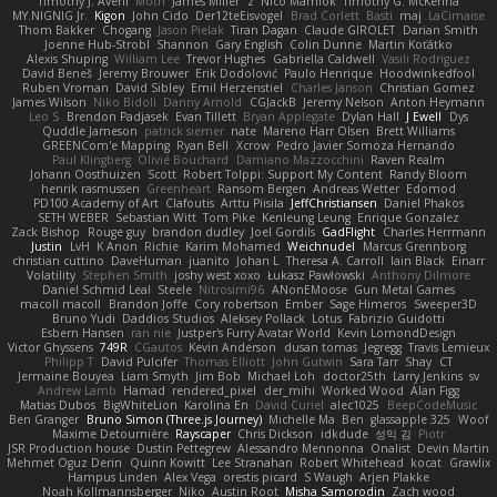
Timothy J. Aveni
Moth
James Miller
z
Nico Marniok
Timothy G. McKenna
MY.NIGNIG Jr.
Kigon
John Cido
Der12teEisvogel
Brad Corlett
Basti
maj
LaCimaise
Thom Bakker
Chogang
Jason Pielak
Tiran Dagan
Claude GIROLET
Darian Smith
Joenne Hub-Strobl
Shannon
Gary English
Colin Dunne
Martin Koťátko
Alexis Shuping
William Lee
Trevor Hughes
Gabriella Caldwell
Vasili Rodriguez
David Beneš
Jeremy Brouwer
Erik Dodolović
Paulo Henrique
Hoodwinkedfool
Ruben Vroman
David Sibley
Emil Herzenstiel
Charles Janson
Christian Gomez
James Wilson
Niko Bidoli
Danny Arnold
CGJackB
Jeremy Nelson
Anton Heymann
Leo S
Brendon Padjasek
Evan Tillett
Bryan Applegate
Dylan Hall
J Ewell
Dys
Quddle Jameson
patrick siemer
nate
Mareno Harr Olsen
Brett Williams
GREENCom'e Mapping
Ryan Bell
Xcrow
Pedro Javier Somoza Hernando
Paul Klingberg
Olivié Bouchard
Damiano Mazzocchini
Raven Realm
Johann Oosthuizen
Scott
Robert Tolppi: Support My Content
Randy Bloom
henrik rasmussen
Greenheart
Ransom Bergen
Andreas Wetter
Edomod
PD100 Academy of Art
Clafoutis
Arttu Piisila
JeffChristiansen
Daniel Phakos
SETH WEBER
Sebastian Witt
Tom Pike
Kenleung Leung
Enrique Gonzalez
Zack Bishop
Rouge guy
brandon dudley
Joel Gordils
GadFlight
Charles Herrmann
Justin
LvH
K Anon
Richie
Karim Mohamed
Weichnudel
Marcus Grennborg
christian cuttino
DaveHuman
juanito
Johan L
Theresa A. Carroll
Iain Black
Einarr
Volatility
Stephen Smith
joshy west xoxo
Łukasz Pawłowski
Anthony Dilmore
Daniel Schmid Leal
Steele
Nitrosimi96
ANonEMoose
Gun Metal Games
macoll macoll
Brandon Joffe
Cory robertson
Ember
Sage Himeros
Sweeper3D
Bruno Yudi
Daddios Studios
Aleksey Pollack
Lotus
Fabrizio Guidotti
Esbern Hansen
ran nie
Justper's Furry Avatar World
Kevin LomondDesign
Victor Ghyssens
749R
CGautos
Kevin Anderson
dusan tomas
Jegregg
Travis Lemieux
Philipp T
David Pulcifer
Thomas Elliott
John Gutwin
Sara Tarr
Shay
CT
Jermaine Bouyea
Liam Smyth
Jim Bob
Michael Loh
doctor25th
Larry Jenkins
sv
Andrew Lamb
Hamad
rendered_pixel
der_mihi
Worked Wood
Alan Figg
Matias Dubos
BigWhiteLion
Karolina En
David Curiel
alec1025
BeepCodeMusic
Ben Granger
Bruno Simon (Three.js Journey)
Michelle Ma
Ben
glassapple 325
Woof
Maxime Detournière
Rayscaper
Chris Dickson
idkdude
성익 김
Piotr
JSR Production house
Dustin Pettegrew
Alessandro Mennonna
Onalist
Devin Martin
Mehmet Oguz Derin
Quinn Kowitt
Lee Stranahan
Robert Whitehead
kocat
Grawlix
Hampus Linden
Alex Vega
orestis picard
S Waugh
Arjen Plakke
Noah Kollmannsberger
Niko
Austin Root
Misha Samorodin
Zach wood