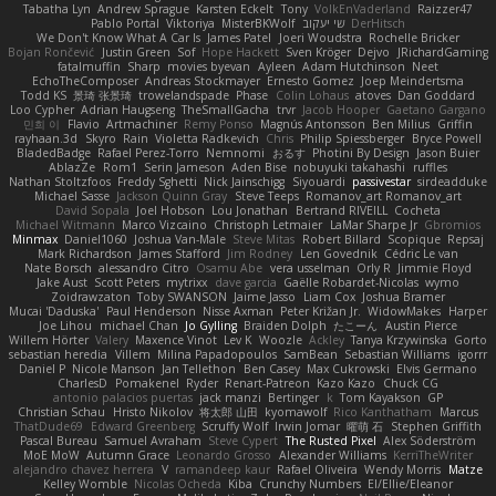
Tabatha Lyn
Andrew Sprague
Karsten Eckelt
Tony
VolkEnVaderland
Raizzer47
Pablo Portal
Viktoriya
MisterBKWolf
שי יעקוב
DerHitsch
We Don't Know What A Car Is
James Patel
Joeri Woudstra
Rochelle Bricker
Bojan Rončević
Justin Green
Sof
Hope Hackett
Sven Kröger
Dejvo
JRichardGaming
fatalmuffin
Sharp
movies byevan
Ayleen
Adam Hutchinson
Neet
EchoTheComposer
Andreas Stockmayer
Ernesto Gomez
Joep Meindertsma
Todd KS
景琦 张景琦
trowelandspade
Phase
Colin Lohaus
atoves
Dan Goddard
Loo Cypher
Adrian Haugseng
TheSmallGacha
trvr
Jacob Hooper
Gaetano Gargano
민희 이
Flavio
Artmachiner
Remy Ponso
Magnús Antonsson
Ben Milius
Griffin
rayhaan.3d
Skyro
Rain
Violetta Radkevich
Chris
Philip Spiessberger
Bryce Powell
BladedBadge
Rafael Perez-Torro
Nemnomi
おるす
Photini By Design
Jason Buier
AblazZe
Rom1
Serin Jameson
Aden Bise
nobuyuki takahashi
ruffles
Nathan Stoltzfoos
Freddy Sghetti
Nick Jainschigg
Siyouardi
passivestar
sirdeadduke
Michael Sasse
Jackson Quinn Gray
Steve Teeps
Romanov_art Romanov_art
David Sopala
Joel Hobson
Lou Jonathan
Bertrand RIVEILL
Cocheta
Michael Witmann
Marco Vizcaino
Christoph Letmaier
LaMar Sharpe Jr
Gbromios
Minmax
Daniel1060
Joshua Van-Male
Steve Mitas
Robert Billard
Scopique
Repsaj
Mark Richardson
James Stafford
Jim Rodney
Len Govednik
Cédric Le van
Nate Borsch
alessandro Citro
Osamu Abe
vera usselman
Orly R
Jimmie Floyd
Jake Aust
Scott Peters
mytrixx
dave garcia
Gaëlle Robardet-Nicolas
wymo
Zoidrawzaton
Toby SWANSON
Jaime Jasso
Liam Cox
Joshua Bramer
Mucai 'Daduska'
Paul Henderson
Nisse Axman
Peter Križan Jr.
WidowMakes
Harper
Joe Lihou
michael Chan
Jo Gylling
Braiden Dolph
たこーん
Austin Pierce
Willem Hörter
Valery
Maxence Vinot
Lev K
Woozle
Ackley
Tanya Krzywinska
Gorto
sebastian heredia
Villem
Milina Papadopoulos
SamBean
Sebastian Williams
igorrr
Daniel P
Nicole Manson
Jan Tellethon
Ben Casey
Max Cukrowski
Elvis Germano
CharlesD
Pomakenel
Ryder
Renart-Patreon
Kazo Kazo
Chuck CG
antonio palacios puertas
jack manzi
Bertinger
k
Tom Kayakson
GP
Christian Schau
Hristo Nikolov
将太郎 山田
kyomawolf
Rico Kanthatham
Marcus
ThatDude69
Edward Greenberg
Scruffy Wolf
Irwin Jomar
曜萌 石
Stephen Griffith
Pascal Bureau
Samuel Avraham
Steve Cypert
The Rusted Pixel
Alex Söderström
MoE MoW
Autumn Grace
Leonardo Grosso
Alexander Williams
KerriTheWriter
alejandro chavez herrera
V
ramandeep kaur
Rafael Oliveira
Wendy Morris
Matze
Kelley Womble
Nicolas Ocheda
Kiba
Crunchy Numbers
El/Ellie/Eleanor