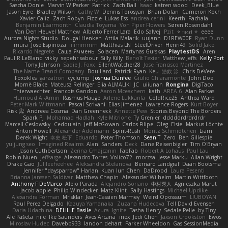
Sascha Donie
Marvin W Parker
Patrick
Zach Ball
Isaac
katren wood
Deek_Blue
Jason Eyre
Bradley Wilson
Cathy W
Dennis Torosyan
Brian Dolan
Cameron Koch
Xavier Caliz
Zach Robyn
Fizzle
Lukas Ess
andrea cerini
Keerthi Pachala
Benjamin Learmonth
Claudia Toyama
Von Piper Flowers
Søren Rosendahl
Van Den Heuvel Matthew
Alberto Ferrer Lara
Edo Salvej
Pzit
✧ 𝔪𝔞𝔯𝔦 ✧
eeee
Aurora Nights Studio
Dougal Henken
Attila Malarik
uujann
D1REW00F
Ryan Dunn
mura
Jose Espinoza
iiiimmmm
Matthias LN
SteelDriver
Henri49
Solid Jake
Ricardo Negrete
Саша Ячмень
Solacen
Martynas Gurskas
PlaytestDS
Aren
Paul R LeBlanc
vikky
sepehr sabour
Silly Killy
Benoît Texier
Matthew Jeffs
Kelly Port
Tony Johnson
Sadie J. Foxx
SilentWatcher28
Jose Francisco Martinez
The Name Brand Company
Bouillard
Patrick Ryan
Keu
皓欽 涂
Chris DeVere
Foxokles
garzatron
cyclump
Joshua Dunfee
Giulio Chiaramonte
John Doe
Mornè Blake
Mateusz Relinger
Elia ALMALIKI
JC
uiiunan
Rongina
DigiTaco
Thierwaechter
Francois Gandon
Aaron Mceachern
kath
AREA 6
Alan Farkas
Humoud Al-Amiri
Rasmus Hauge
Arlene Lukkarila
ColdRice25
Anthea Ward
Peter Mark Wittmann
Pascal Scrivani
Elias Jimenez
Lawrence Rogers
Kurt Boyer
Risk 📀
Andreea Cosma
Dan Greenheck
Annette Pew
Stories Beyond The Borders
Spark PJ
Mohamad Hadlah
Kyle Mitrione
Ty Grenier
dddddrdrdrdrdr
Marcell Ceslowsky
Cedoulain
Jeff McGowan
Carlos Filipe
Oleg
Elsie
Markus Löchte
Anton Howell
Alexander Adelmann
Spirit-Rush
Moritz Schmidtchen
Liam
Derek Wight
幸史 松下
Eduardo
Peter Thomson
Sean T
Zero
Ben Gillespie
yuijung seo
Imagined Realms
Alani Sanders
Deck
Dane Reisenbigler
Tim O'Bryan
Jason Cuthbertson
Zerina Cmajcanin
FabFab
Robert A Lohaus
Paul Lau
Robin Nuen
jeffsarge
Alexandro Torres
Volico72
morzsa
Jesse Marku
Allan Wright
Drake Gao
Julileeheehee
Aleksandra Stefanova
Bernard Landgraf
Daan Bootsma
Jennifer "daysparrow" Harlan
Kuan lun Chen
DaDrood
Laura Pesenti
Brianna Janssen Saldivar
Matthew Chapin
Alexander Wilhelm
Martin Wittfooth
Anthony F DeMarco
Alejo Parada
Alejandro Soriano
中村秀人
Agnieszka Marut
Jacob apple
Philip Windecker
Matz Klint
Sally Hastings
Michael Updike
Alexandra Forman
MrIsklar
Jean-Cassien Marmey
Weird Oposssum
LIUBOYAN
Raul Perez Delgado
Kazuya Yamanaka
Zuzana Hudecova
Tell David Evensen
Daria Udachina
DELILLE Basile
Acura .Ignite
Tasha Henry
Sedale Pelle
by Tiny
Ale Pašeta
nile
Ike Saunders
Aves Arcana
inex
Jedi Chen
Jaxson Crookston
Ewos
Miroslav Hudec
Davebb933
landon dehart
Parker Wheeldon
Gas SessionMedia