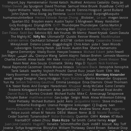
Import_bpy
Hamsternator
Forest Katsch
NuWest
Antonio Castaldo
Daisy Jai
Tristan Davies
Jay Spurgeon
David Thomas
Samuel Vikse Bruvik
BusaBusa
C+HO aR
Taylor Williams
Vasily
Nikoloz Todua
ma de
Dennis Hosgood
Jared Bullard
John Dykes
Yihui Xiong
Jay Renteria
Lucie Královcová
BurpingMusquito
humansoulinterface
Hector Estrada
Ranya Zhong
_Blobster_
Le sun
megan lavoie
Spartan 052
Brayden evans
Austin Taylor
S Mingkwan
Wawy
Kerstetter
Gicly Rodríguez
DryingUEFN
IS IT?
Thunderjaw Thunderjaw
Carlos Martin Jr
Studio 9
Alberto Hernandez
Running Man
Digital Ancients
Vlajko Tomić
Dan Palasz
Fadil Bay
Fabricio BJS
Ash Younes
Mr Memz
Paweł Krysiak
Gavin Dasuta
The Mighty KC
Nifty Nic
UltimateTJF
Quistis
Reinier Weerts
MaxMinutiae
Adrián ramos
Oachkatzl Schwoaf
dr32768
corbin tinsley
Cassandra Stewart
MikeyLikesIt
Delano Lowes
doggybdog26
Chris Aitan
yuta t
Sean Woods
cubeorigins
Tommy Parish
Just Rovin
Austin Rea
Shane Yamamoto
Eugene Dementjev
Vitaliy Florin
Никуся Гноянко
Michael Eckert
John Fewell
Jon Mayo
مالك البلوشي
Qiaoyue Wang
Salem Alajmi
Fabian Brehm
Lemesle Maxence
Charles Everett
Alexa trade
HH
Keke
покупка байер
Poulet
Derek Messier
Trivi
Kevin Neal
Alex Souza
Cromatik
Slinky
Migu D
Yyyum
Nick Forshaw
Pascal Raymond Cazemier
Denis Moura Velasco
Sinclaire Black
Xenophik Xenophik
Tarik Sakalli
swarfey
Vojtech Proschl
Daniel Ruiz
Josiah Scott
13th
Mik
Harry Boorman
Andy Davis
Nikolai Petersen
Chris Layfield
Morrissey Alexander
swxift
savage Designer
Darcy Hodgson
Ryan Stelzleni
Martin Alexander
Giupponi
Yun Ha
Simon Tremblay Gauthier
Emma Levesque
Erica Dlamini
Oliver Thomsen
V A
Yasser Raies
Anil Dongre
Haradinxiii
Khupaar
Andy McCabe
Gene Cerrato
Frederik Kirkegaard Esbensen
Arda
Jackrobin23
Groot
Rahmat Rizal Andhi
Daniel Ruiz G
Kortez Crockett
Michael Fuchs
Mike C.
Александр Татаринов
Schuyler Baker
matthew armer
Gav Judge
Sergio
Misik
Alexa Wilkerson Editing
Peter Pietlasky
Michael Buttaro
Jackt
Aero
Jacqueline Valero
Steve mcbees
Amberlie Rodriguez
Uranus Peregrine
kokuragari
CJ Duguay
Ivan
Assima Dauletbek
ツキ ミ
Adam
NinjaSubRosa
Andrew Stone
Avery
rwgames
felipe zucoli
ethan M
Yakoto
DB3d
Mason
Nene
高 日
Nicolo' Paolino
Cedar Scarlett
Tunanodra-P
Victor Bondatiy
Quentin
GWH
Kirsten
KT Mack
FrantaBOT
edwin Zhou
Blake Rizzo
Tal Smith
Carter Farrey
Angel
Juan José Castaño
HugoRC
Xenalto
Schmitthoffer Zsolt
indi81
biscuit
Kay
Toff
Jovana
Sofiya Ibragimova
BlizzyFox
William Thirlaway
David Brown
Babacar Diop