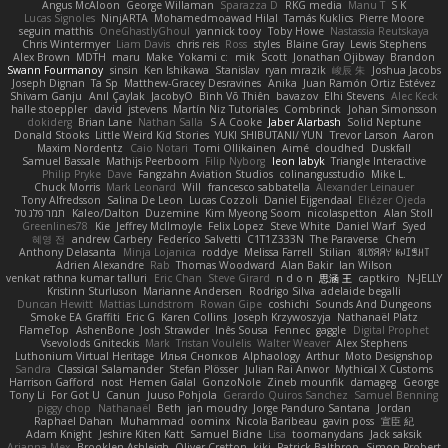
Angus McAloon
George Willaman
Sparazza D
RKG media
Manu T
S K
Lucas Signoles
NinjARTA
Mohamedmoawad Hilal
Tamás Kuklics
Pierre Moore
seguin matthis
OneGhastlyGhoul
yannick tooy
Toby Howe
Nastassia Reutskaya
Chris Wintermyer
Liam Davis
chris reis
Ross
styles
Blaine Gray
Lewis Stephens
Alex Brown
MDTH
maru
Make
Yokami c:
mik
Scott
Jonathan Ojibway
Brandon
Swann Fourmanoy
sinsin
Ken Ishikawa
Stanislav
ryan mrazik
峻辰 朱
Joshua Jacobs
Joseph Dignan
Ta Sp
Matthew-Gracey Desravines
Anika
Juan Ramón Ortiz Estévez
Shivam Ganju
Anıl Çaylak
JacobyO
Bình Võ Thiên
bavazov
Elhi Stevens
Alec Keck
halle stoeppler
david
jstevens
Martín Niz Tutoriales
Combrinck
Johan Simonsson
dokiderg
Brian Lane
Nathan Salla
S A Cooke
Jaber Alarbash
Solid Neptune
Donald Stooks
Little Weird Kid Stories
YUKI SHIBUTANI/ YUN
Trevor Larson
Aaron
Maxim Nordentz
Caio Notari
Tomi Ollikainen
Aimé
cloudhed
Duskfall
Samuel Bassale
Mathijs Peerboom
Filip Nyborg
leon labyk
Triangle Interactive
Philip Pryke
Dave
Fangzahn Aviation Studios
colinangusstudio
Mike L.
Chuck Morris
Mark Leonard
Will
francesco sabbatella
Alexander Leinauer
Tony Alfredsson
Salina De Leon
Lucas Cozzoli
Daniel Eijgendaal
Eliézer Ojeda
תמר פלג טל
Kaleo/Dalton
Duzemine
Kim Myeong Soom
nicolaspetton
Alan Stoll
Greenlines78
Kie
Jeffrey McIlmoyle
Felix Lopez
Steve White
Daniel Warf
Syed
혜영 전
andrew Carbery
Federico Salvetti
C1T1Z333N
The Paraverse
Chem
Anthony Delasanta
Minja Lojanica
roddye
Melissa Farrell
Stilian
ꌃ꒒ꀎꋪꋪꌩ ꀘꈤꀤꁅꃅ꓄
Adrien Alexandre
Rab
Thomas Woodward
Alan Bakir
Ian Wilson
venkat rathna kumar talluri
Eric Chan
Steve Girard
n d o n
思涵 王
captkiro
N-JELLY
Kristinn Sturluson
Marianne Andersen
Rodrigo Silva
adelaide begalli
Duncan Hewitt
Mattias Lundstrom
Rowan Gipe
coshichi
Sounds And Dungeons
Smoke EA Graffiti
Eric G
Karen Collins
Joseph Krzywoszyja
Nathanaël Platz
FlameTop
AshenBone
Josh Strawder
Inês Sousa
Fennec
gaggle
Digital Prophet
Vsevolods Gniteckis
Mark
Tristan Voulelis
Walter Weaver
Alex Stephens
Luthonium Virtual Heritage
Илья Снопков
Alphaology
Arthur
Moto Designshop
Sandra
Classical Salamander
Stefan Plösser
Julian Rai Anwor
Mythical X Customs
Harrison Gafford
nost
Hemen Galal
GonzoNole
Zineb mounfik
damageg
George
Tony Li
For Got U
Canun
Juuso Pohjola
Gerardo Quiros Sanchez
Samuel Benning
piggy chop
Nathanaël
Beth
jan moudry
Jorge Panduro Santana
Jordan
Raphael Dahan
Muhammad
oominx
Nicola Baribeau
gavin poss
宣臣 紀
Adam Knight
Jeshire Kiten Katt
Samuel Bidne
Lisa
toomanydans
Jack saksik
Arianna Mex
Brooklen Ashleigh
Oliver Cretton
kiki
Patrick Balthrop
Simon Probert