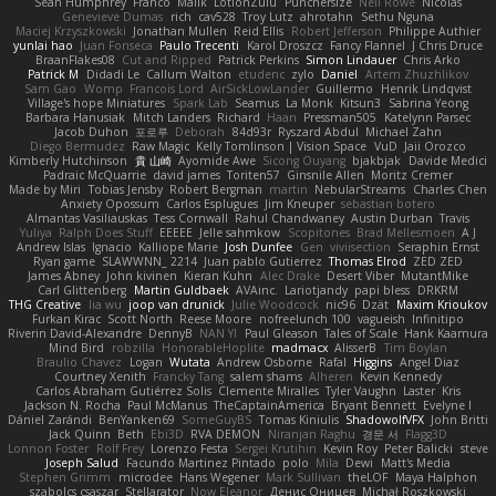
Sean Humphrey
Franco
Malik
LotionZulu
Punchersize
Neil Rowe
Nicolas
Genevieve Dumas
rich
cav528
Troy Lutz
ahrotahn
Sethu Nguna
Maciej Krzyszkowski
Jonathan Mullen
Reid Ellis
Robert Jefferson
Philippe Authier
yunlai hao
Juan Fonseca
Paulo Trecenti
Karol Droszcz
Fancy Flannel
J Chris Druce
BraanFlakes08
Cut and Ripped
Patrick Perkins
Simon Lindauer
Chris Arko
Patrick M
Didadi Le
Callum Walton
etudenc
zylo
Daniel
Artem Zhuzhlikov
Sam Gao
Womp
Francois Lord
AirSickLowLander
Guillermo
Henrik Lindqvist
Village's hope Miniatures
Spark Lab
Seamus
La Monk
Kitsun3
Sabrina Yeong
Barbara Hanusiak
Mitch Landers
Richard
Haan
Pressman505
Katelynn Parsec
Jacob Duhon
포로루
Deborah
84d93r
Ryszard Abdul
Michael Zahn
Diego Bermudez
Raw Magic
Kelly Tomlinson | Vision Space
VuD
Jaii Orozco
Kimberly Hutchinson
貴 山崎
Ayomide Awe
Sicong Ouyang
bjakbjak
Davide Medici
Padraic McQuarrie
david james
Toriten57
Ginsnile Allen
Moritz Cremer
Made by Miri
Tobias Jensby
Robert Bergman
martin
NebularStreams
Charles Chen
Anxiety Opossum
Carlos Esplugues
Jim Kneuper
sebastian botero
Almantas Vasiliauskas
Tess Cornwall
Rahul Chandwaney
Austin Durban
Travis
Yuliya
Ralph Does Stuff
EEEEE
Jelle sahmkow
Scopitones
Brad Mellesmoen
A J
Andrew Islas
Ignacio
Kalliope Marie
Josh Dunfee
Gen
viviisection
Seraphin Ernst
Ryan game
SLAWWNN_ 2214
Juan pablo Gutierrez
Thomas Elrod
ZED ZED
James Abney
John kivinen
Kieran Kuhn
Alec Drake
Desert Viber
MutantMike
Carl Glittenberg
Martin Guldbaek
AVAinc.
Lariotjandy
papi bless
DRKRM
THG Creative
lia wu
joop van drunick
Julie Woodcock
nic96
Dzät
Maxim Krioukov
Furkan Kirac
Scott North
Reese Moore
nofreelunch 100
vagueish
Infinitipo
Riverin David-Alexandre
DennyB
NAN YI
Paul Gleason
Tales of Scale
Hank Kaamura
Mind Bird
robzilla
HonorableHoplite
madmacx
AlisserB
Tim Boylan
Braulio Chavez
Logan
Wutata
Andrew Osborne
Rafal
Higgins
Angel Diaz
Courtney Xenith
Francky Tang
salem shams
Alheren
Kevin Kennedy
Carlos Abraham Gutiérrez Solis
Clemente Miralles
Tyler Vaughn
Laster
Kris
Jackson N. Rocha
Paul McManus
TheCaptainAmerica
Bryant Bennett
Evelyne I
Dániel Zarándi
BenYanken69
SomeGuyBS
Tomas Kiniulis
ShadowolfVFX
John Britti
Jack Quinn
Beth
Ebi3D
RVA DEMON
Niranjan Raghu
경문 서
Flagg3D
Lonnon Foster
Rolf Frey
Lorenzo Festa
Sergei Krutihin
Kevin Roy
Peter Balicki
steve
Joseph Salud
Facundo Martinez Pintado
polo
Mila
Dewi
Matt's Media
Stephen Grimm
microdee
Hans Wegener
Mark Sullivan
theLOF
Maya Halphon
szabolcs csaszar
Stellarator
Now Eleanor
Денис Оницев
Michał Roszkowski