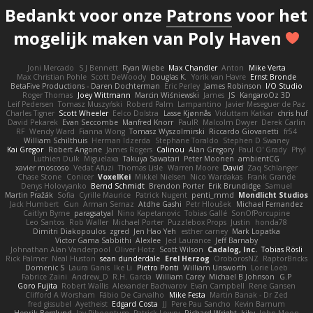
Bedankt voor onze
Patrons
voor het
mogelijk maken van Poly Haven
Joni Mercado
S J Bennett
Ryan Wiebe
Max Chandler
Anton
Mike Verta
Max Christian Pohle
Scott DeWoody
Douglas K.
Yorik van Havre
Ernst Bronde
BetaFive Productions - Daren Dochterman
Eric Perley
James Robinson
I/O Studio
Roger Thomas
Joey Wittmann
Marcin Wiśniewski
James
JS
KangaroOz 3D
Leif Pedersen
Tomasz Muszyński
Roberd Palm
Lampantino
Javier Meseguer de Paz
Charles Tigner
Scott Wheeler
Eelco Dolstra
Lasse Kjønnås
Viduttam Katkar
chris huf
David Pekarek
Evan Seccombe
Manfred Knorr
PaulR
Malcolm Dwyer
Derek Carlin
RF
Wendy Ward
Fianna Wong
Tomasz Wyszolmirski
Riccardo Giovanetti
fr54
William Schilthuis
Herman Idzerda
Stephane Toraldo
Stephen D Swaney
Kai Gregor
Robert Angone
James Rogers
Calinou
Alan Gregory
Paul O' Grady
Phyl
Luthien Dulk
Miguelaxa
Takuya Sawatari
Peter Moonen
ambientCG
xavier moscoso
Vedat Afuzi
Thomas Lisle
Warren Moore
David
Zaq Schlanger
Chase Stone
Conicer
VoxelKei
Mikkel Nielsen
Nico Wardakas
Frank Grande
Denys Holovyanko
Bernd Schmidt
Brendon Porter
Erik Brundidge
Samuel
Martin Pražák
Sofia
Cyrille Maurice
Patrick Nugent
penti_mmd
Mondlicht Studios
Jack Humbert
Gun
Arman Sernaz
Atdhe Gashi
Petr Hloušek
Michael Fernandez
Caitlyn Byrne
paragsatyal
Nino Kapetanovic
Tobias Gallé
SonOfPorcupine
Leo Santos
Rob Waller
Michael Porter
Puzzlebox Props
Justin
honda78
Dimitri Diakopoulos
zgred
Jen Hao Yeh
esther carney
Mark Lopatka
Victor Gama Sabbithi
Alexlee
Jed Laurance
Jeff Barnaby
Johnathan Alan Vanderpool
Oliver Hotz
Scott Wilson
Cadalog, Inc.
Tobias Rösli
Rick Palmer
Neal Huston
sean dunderdale
Erel Herzog
OroborosNZ
RaptorBricks
Domenic S
Laura Ganis
Ike Li
Pietro Ponti
William Unsworth
Lorie Loeb
Fabrice Zaini
Andrew_D
R.H. García
William Carey
Michael B Johnson
G.P
Goro Fujita
Robert Wallis
Alexander Bachvarov
Evan Campbell
Rene Gansen
Clifford A Worsham
Fábio De Carvalho
Mike Festa
Martin Banak - Dr Zed
fred gissubel
Ayetheist
Edgard Costa
JJ
Pere Pau Sancho
Kevin Barnum