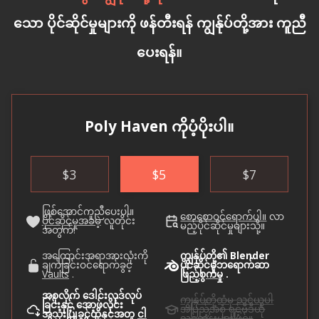
သော ပိုင်ဆိုင်မှုများကို ဖန်တီးရန် ကျွန်ုပ်တို့အား ကူညီ
ပေးရန်။
Poly Haven ကိုပံ့ပိုးပါ။
$
3
$
5
$
7
ဖြစ်အောင်ကူညီပေးပါ။
စောစောဝင်ရောက်ပါ။
လာ
ပိုင်ဆိုင်မှုအခမဲ့
လူတိုင်း
မည့်ပိုင်ဆိုင်မှုများသို့။
အတွက်!
အကြောင်းအရာအားလုံးကို
ကျွန်ုပ်တို့၏ Blender
ချက်ခြင်းဝင်ရောက်ခွင့်
ပိုင်ဆိုင်မှုဘရောက်ဆာ
Vaults
.
ဖြည့်စွက်မှု
.
အစုလိုက် ဒေါင်းလုဒ်လုပ်
ကျွန်ုပ်တို့ထံမှ သင်ယူပါ
ခြင်းနှင့် အော့ဖ်လိုင်း
အပြည့်အစုံ ရှင့်ဗီဒီယို
အသုံးပြုခွင့်တို့နှင့်အတူ
ငါ
သင်တန်းများဖြင့်။