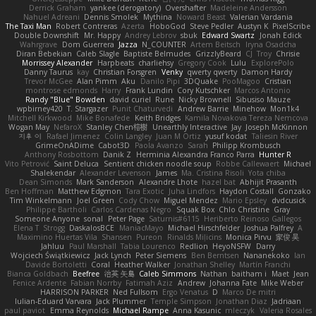
Derrick Graham
yankee (derogatory)
Overshafter
Madeleine Andersson
Nahuel Adreani
Dennis Smolek
Mythina
Noward Beast
Valerian Vardania
The Taxi Man
Robert Contreras
Azerta
HoboGod
Steve Pedler
Austyn K
PixelScribe
Double Downshift
Mr. Happy
Andrey Lebrov
sbuk
Edward Swartz
Jonah Edick
Wahrgrave
Dom Guerrera
Jazza
N_COUNTER
Artem Beitsch
Iryna Osadcha
Diran Bebekian
Caleb Slagle
Baptiste Belmudes
GrizzlyBeard
CJ
Troy
Chrisie
Morrissey Alexander
Harpbeats
charliehsy
Gregory Cook
Lulu
ExplorePolo
Danny Taurus
kay
Christian Forsgren
Venky
qwerty qwerty
Damon Hardy
Trevor McGee
Alan Pimm
Aku
Danilo Pipi
3DQuake
PooMagoo
Cristian
montrose edmonds
Harry
Frank Lundin
Cory Kutschker
Marcos Antonio
Randy "Blue" Bowden
david curiel
Rune
Nicky Brownell
Sibusiso Mauze
wpbirney420
T. Stargazer
Punit Chaturvedi
Andrew Barrie
Minehow
Mon1k4
Mitchell Kirkwood
Mike Bonafede
Keith Bridges
Kamila Novakova Tereza Nemcova
Wogan May
NefaroX
Stanley Chen榕樹
Unearthly Interactive
Jay
Joseph McKinnon
지후 이
Rafael Jimenez
Colin Langley
Juan M Ortiz
yusuf kodat
Taliesin River
GrimeOnADime
Cabot3D
Paola Avanzo
Sarah
Philipp Krombusch
Anthony Rosbottom
Danik Z
Herminia Alexandra Franco Parra
Hunter R
Vito Petrović
Saint Deluca
Sentient chicken noodle soup
Robbe Callewaert
Michael
Shalekendar
Alexander Levenson
James
Ma. Cristina Risoli
Yota chiba
Dean Simonds
Mark Sanderson
Alexandre Lhote
hazel bat
Abhijit Prasanth
Ben Hoffman
Matthew Edgmon
Tara Exotic
Juha Lindfors
Haydon Costall
Gonzako
Tim Winkelmann
Joel Green
Cody Chow
Miguel Mendez
Mario Epsley
dvdcusick
Philippe Bartholi
Carlos Cardenas Negro
Squak Box
Chlo Christine
Gray
Someone Anyone
sonal
Peter Page
Saturnis#6115
Heriberto Reinoso Gallegos
Elena T
Strogg
DaskalosBCE
ManiacMayo
Michael Hirschfelder
Joshua Palfrey
A
Maximino Huertas Vila
Shansen
Pureon
Rinalds Miļicins
Monica Pirvu
家俊 吴
Jahluu
Paul Marshall
Tabia Lourenco
Redlion
HeyoNSFW
Darry
Wojciech Świątkiewicz
Jack Lynch
Peter Siemens
Ben Berntsen
Nananekoko
Ian
Davide Bortoletti
Coral
Heather Walker
Jonathan Shelley
Martín Franchi
Bianca Goldbach
Beefree
治英 矢島
Caleb Simmons
Nathan
baitham i
Maet
Jean
Fenice Ardente
Fabian Norrby
Fatimah Aziz
Andrew
Johanna Fate
Mike Weber
HARRISON PARKER
Ned Fullsom
Ergo Venatus
D
Marco De mitri
Iulian-Eduard Varvara
Jack Plummer
Temple Simpson
Jonathan Diaz
Jadriaan
paul paviot
Emma Reynolds
Michael Rampe
Anna Kasunic
mleczyk
Valeria Rosales