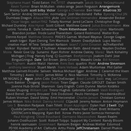
Stéphane Huart
Todd Eaton
P4C1F15T
charamath
Jakob Stolz
YeGrayHound
Kevin Turner
Brian McMullen
oleko senga
Jason Ferguson
Arrangemonk
Wesley Scafe
scott bilby
Victor
George e Chianese
Ben Visser
Albatross 3D
Sam Sartor
Andrej Striezenec
normalguy
Josh Macdonald
Pafka
Byeong Chul JIN
Dumbass Dragon
Alkaza1996
jAde
Lea Seidman Hernandez
Alexander Becker
Oscar Vargas
sastun1962
Totally Normal
Jared LeClaire
Christopher Bogs
Michael Dunkley
Alex Hyner
Scott Gilbert
Matthew Gerard
Julius Brockelmann
Alex
sotiris
Teneka B.
Dale Schwiesow
Thom Rittenhouse
Marcin Ignac
Martinotti
Brandon Jordan
Frode Lund Tharaldsen
Gerard Redmond
Walter Rice
Dennis Korpel
Matthew Stevens
PIXDES Games
Michael Mayeux
George Giagias
arash tirgari
Ryan Dening
Tim Warnock
Steven
Deadlyblack
Lupo Marcio
creative mart
M Tera
Sebastian Karlsson
Iaian7 / John Einselen
AsTheRainFell
Volkor
Rijndael
Patrick T Sullivan
Alexander Rath
david mares
Nayden Dochev
Moira
Never Give Up
Sunamii
Ryan Rohrer
Andrew Oakley
Maraz
Mark Kohalmy
Michigan J Frog
Harvey Fong
CJ Guzman
Beefyblimps
Joakim Dahl
Jose
BingusGringus
Dale
Sid Brown
Jānis Circenis
Masashi Ueda
Bill Kinnon
Max Topham
Austin Walzl
Hannes
Rens Bais
qualtro
Piotr
Andrew Stevenson
anthony lawrence
Stuart Marsh
Frans Verbaas
Adam Murtomaa
Phil Galler
Matthew Garnett-Frizelle
Saliven
Markus Michael Egger
Andrew
J
Caramel the Vixen
Timothy J. Aveni
Moth
James Miller
z
Nico Marniok
Timothy G. McKenna
MY.NIGNIG Jr.
Kigon
John Cido
Der12teEisvogel
Brad Corlett
Basti
maj
LaCimaise
Thom Bakker
Chogang
Jason Pielak
Tiran Dagan
Claude GIROLET
Darian Smith
Joenne Hub-Strobl
Shannon
Gary English
Colin Dunne
Martin Koťátko
Alexis Shuping
William Lee
Trevor Hughes
Gabriella Caldwell
Vasili Rodriguez
David Beneš
Jeremy Brouwer
Erik Dodolović
Paulo Henrique
Hoodwinkedfool
Ruben Vroman
David Sibley
Emil Herzenstiel
Charles Janson
Christian Gomez
James Wilson
Niko Bidoli
Danny Arnold
CGJackB
Jeremy Nelson
Anton Heymann
Leo S
Brendon Padjasek
Evan Tillett
Bryan Applegate
Dylan Hall
J Ewell
Dys
Quddle Jameson
patrick siemer
nate
Mareno Harr Olsen
Brett Williams
GREENCom'e Mapping
Ryan Bell
Xcrow
Pedro Javier Somoza Hernando
Paul Klingberg
Olivié Bouchard
Damiano Mazzocchini
Raven Realm
Johann Oosthuizen
Scott
Robert Tolppi: Support My Content
Randy Bloom
henrik rasmussen
Greenheart
Ransom Bergen
Andreas Wetter
Edomod
PD100 Academy of Art
Clafoutis
Arttu Piisila
JeffChristiansen
Daniel Phakos