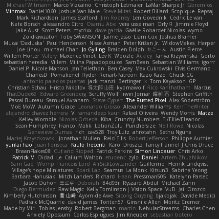
Michael Witmann
Marco Vizcaino
Christoph Letmaier
LaMar Sharpe Jr
Gbromios
Minmax
Daniel1060
Joshua Van-Male
Steve Mitas
Robert Billard
Scopique
Repsaj
Mark Richardson
James Stafford
Jim Rodney
Len Govednik
Cédric Le van
Nate Borsch
alessandro Citro
Osamu Abe
vera usselman
Orly R
Jimmie Floyd
Jake Aust
Scott Peters
mytrixx
dave garcia
Gaëlle Robardet-Nicolas
wymo
Zoidrawzaton
Toby SWANSON
Jaime Jasso
Liam Cox
Joshua Bramer
Mucai 'Daduska'
Paul Henderson
Nisse Axman
Peter Križan Jr.
WidowMakes
Harper
Joe Lihou
michael Chan
Jo Gylling
Braiden Dolph
たこーん
Austin Pierce
Willem Hörter
Valery
Maxence Vinot
Lev K
Woozle
Ackley
Tanya Krzywinska
Gorto
sebastian heredia
Villem
Milina Papadopoulos
SamBean
Sebastian Williams
igorrr
Daniel P
Nicole Manson
Jan Tellethon
Ben Casey
Max Cukrowski
Elvis Germano
CharlesD
Pomakenel
Ryder
Renart-Patreon
Kazo Kazo
Chuck CG
antonio palacios puertas
jack manzi
Bertinger
k
Tom Kayakson
GP
Christian Schau
Hristo Nikolov
将太郎 山田
kyomawolf
Rico Kanthatham
Marcus
ThatDude69
Edward Greenberg
Scruffy Wolf
Irwin Jomar
曜萌 石
Stephen Griffith
Pascal Bureau
Samuel Avraham
Steve Cypert
The Rusted Pixel
Alex Söderström
MoE MoW
Autumn Grace
Leonardo Grosso
Alexander Williams
KerriTheWriter
alejandro chavez herrera
V
ramandeep kaur
Rafael Oliveira
Wendy Morris
Matze
Kelley Womble
Nicolas Ocheda
Kiba
Crunchy Numbers
El/Ellie/Eleanor
Sean Humphrey
Franco
Malik
LotionZulu
Punchersize
Neil Rowe
Nicolas
Genevieve Dumas
rich
cav528
Troy Lutz
ahrotahn
Sethu Nguna
Maciej Krzyszkowski
Jonathan Mullen
Reid Ellis
Robert Jefferson
Philippe Authier
yunlai hao
Juan Fonseca
Paulo Trecenti
Karol Droszcz
Fancy Flannel
J Chris Druce
BraanFlakes08
Cut and Ripped
Patrick Perkins
Simon Lindauer
Chris Arko
Patrick M
Didadi Le
Callum Walton
etudenc
zylo
Daniel
Artem Zhuzhlikov
Sam Gao
Womp
Francois Lord
AirSickLowLander
Guillermo
Henrik Lindqvist
Village's hope Miniatures
Spark Lab
Seamus
La Monk
Kitsun3
Sabrina Yeong
Barbara Hanusiak
Mitch Landers
Richard
Haan
Pressman505
Katelynn Parsec
Jacob Duhon
포로루
Deborah
84d93r
Ryszard Abdul
Michael Zahn
Diego Bermudez
Raw Magic
Kelly Tomlinson | Vision Space
VuD
Jaii Orozco
Kimberly Hutchinson
貴 山崎
Ayomide Awe
Sicong Ouyang
bjakbjak
Davide Medici
Padraic McQuarrie
david james
Toriten57
Ginsnile Allen
Moritz Cremer
Made by Miri
Tobias Jensby
Robert Bergman
martin
NebularStreams
Charles Chen
Anxiety Opossum
Carlos Esplugues
Jim Kneuper
sebastian botero