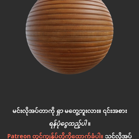
မင်းလိုအပ်တာကို
ရှာ
မတွေ့ဘူးလား။ ၎င်းအစား
ရန်ပုံငွေထည့်ပါ
။
Patreon တွင်ကျွန်ုပ်တို့ကိုထောက်ခံပါ။
သင်လိုအပ်