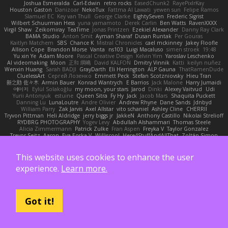
Joshua Esmeralda
Carl-Edwin
retro rocks
EasedChunk2
RayePixlrKay
Houston Gaston
Danizoar
NekoTux
Fattma Al Lawati
yewen sun
Felipe Ramos
Slamuel EC
Key van Thull
George Clarke
EightySeven
Frederic Sigrist
Wilbert Schuurman Hess
yuna yamamoto
Derek Carlin
Ben Watts
RavenXXXX
Virgil Shaw
Zeikomiray
TeaTime
Jonas Printzen
Ezekiel Alexander
Danny Ray Clark
BAMA Studio
Anton Smit
Ayman Sharaf
Dusan Runtak
Per Gouras
Kaitlyn Matchem
SBS
Chance K
Mistral Chronicles
cael mckinney
Jakey Floofle
Allison Cope
Brandon Morse
Vanta
ns103
Luigi Macaluso
simen stroek
19:48
Yu xin Ye
Adam Moore
Pascal Creative Design
Kelvin Yim
Yaroslav Leschenko
AI videomaking
Moon
正和 綱嶋
David KALFON
Dmitry Vinnik
Katti
keilyn nuñez
Wenxin Huang
Sarah BADJI
GrayDarth
Eli Herrington
ALP Gauna
ThatRamenDude
CluelessArt
Cергей Лозенко
Emmett Peck
Stefan Scotzniovsky
Hieu Tran
新之助 佐々木
Armin Bauer
Konrad Wantrych
E Barrios
Jack Malone
Harry Jumaidi
에이지
Eylül Solakoğlu
my moon, your stars
Jarod
Dinki
Alexey Vaitvud
Udi
Yurii Antonyuk
estuine
Queen Sitra
Fy Hy
Jack
Jacob Mars
Shaquita Puckett
Danning Lu
LunaLoutre
Andre Olivier
Andrew Rhyne
Dane Sands
Jdnbyd
William Parry
Zak Jarvis
Axel Allstar
vito schaniel
Ashley Cline
CHERRII
Tryvon Pittman
Heli Aldridge
jerry biggs jr
JakkeN
Anthony Castillo
Nikolai Strelioff
RYDBRG PHOTOGRAPHY
Yogev Levy
Abdullah Alshammari
Thomas Steele
Alicia Zimmermann
Patrick Zulke
Fran Aspen
Freyka V
Taylor Gonzalez
Trevor Seitz
Aaron
Eva Eoska V
Williscool
Here4StuffAndAllThat
Zoltán Simon
Londolan
Cedric Wurm
Max King
CucuZulu
Radosław Bela
Loris Olivier
Erwin Heyms
Rafael Santisteban Baumgartner
Fenrir Fawkes
MaddieMooMoon
shuhao wang
WorldBLD
Artet
Drew Tanner
Navid Eshaq
Aubin Nicoleau
This website uses cookies to enhance the user
Blandine Ducrocq
JewelEyed
ANDY
Anton Friedman
時里ZYC
Joe Stadnik
experience.
Learn more.
Brett Schmidt
Adam Derenne
Daniel Vera Morales
Mattias Eriksson
le-cds
Jamie Oakley
Shihan Barbee
Brenden Cameron
Jay Hart
Lourens Lessing
Dominique Fitzgerald
Federico Bagarolo
Eon Valterra
NeckbeardLover445
Lucian
cooshy
Toms Seglins
Fuller Pendleton
Eduard Marsinyac
Matthew J Clarke
Danny Dimbleby
Thomas Lloyd
clenhart
Ben Wilson
minkis kim
Manenblack
Got it!
Martten Maasik
Edward Maxym
BetterAsBad _
RO
SwunkusSwede
hauke lienau
HAR
valsekamerplant
Cemile Høyer
Viviane Souza
Meredith Jones
Van Gun
Brittany Martin
Robyn Roach
Kai Wu
Carr Simpson
Mike Galland
Brian Eichenberger
Syl Pu
Kevin Jeryd
Christian Tennant
SporkSkaffel
Zac Zabawa