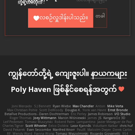
တို့ရဲ့တိမ်တိုက်
.
တခါ
လစဉ်လှူဒါန်းပါသည်။
ကျွန်တော်တို့ရဲ့ ကျေးဇူးပါ။
နာယကများ
Poly Haven ဖြစ်နိုင်စေရန်အတွက်
Joni Mercado
S J Bennett
Ryan Wiebe
Max Chandler
Anton
Mike Verta
Max Christian Pohle
Scott DeWoody
Douglas K.
Yorik van Havre
Ernst Bronde
BetaFive Productions - Daren Dochterman
Eric Perley
James Robinson
I/O Studio
Roger Thomas
Joey Wittmann
Marcin Wiśniewski
James
JS
KangaroOz 3D
Leif Pedersen
Tomasz Muszyński
Roberd Palm
Lampantino
Javier Meseguer de Paz
Charles Tigner
Scott Wheeler
Eelco Dolstra
Lasse Kjønnås
Viduttam Katkar
chris huf
David Pekarek
Evan Seccombe
Manfred Knorr
PaulR
Malcolm Dwyer
Derek Carlin
RF
Wendy Ward
Fianna Wong
Tomasz Wyszolmirski
Riccardo Giovanetti
fr54