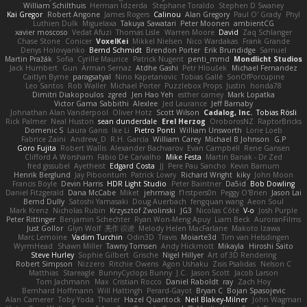
William Schilthuis
Herman Idzerda
Stephane Toraldo
Stephen D Swaney
Kai Gregor
Robert Angone
James Rogers
Calinou
Alan Gregory
Paul O' Grady
Phyl
Luthien Dulk
Miguelaxa
Takuya Sawatari
Peter Moonen
ambientCG
xavier moscoso
Vedat Afuzi
Thomas Lisle
Warren Moore
David
Zaq Schlanger
Chase Stone
Conicer
VoxelKei
Mikkel Nielsen
Nico Wardakas
Frank Grande
Denys Holovyanko
Bernd Schmidt
Brendon Porter
Erik Brundidge
Samuel
Martin Pražák
Sofia
Cyrille Maurice
Patrick Nugent
penti_mmd
Mondlicht Studios
Jack Humbert
Gun
Arman Sernaz
Atdhe Gashi
Petr Hloušek
Michael Fernandez
Caitlyn Byrne
paragsatyal
Nino Kapetanovic
Tobias Gallé
SonOfPorcupine
Leo Santos
Rob Waller
Michael Porter
Puzzlebox Props
Justin
honda78
Dimitri Diakopoulos
zgred
Jen Hao Yeh
esther carney
Mark Lopatka
Victor Gama Sabbithi
Alexlee
Jed Laurance
Jeff Barnaby
Johnathan Alan Vanderpool
Oliver Hotz
Scott Wilson
Cadalog, Inc.
Tobias Rösli
Rick Palmer
Neal Huston
sean dunderdale
Erel Herzog
OroborosNZ
RaptorBricks
Domenic S
Laura Ganis
Ike Li
Pietro Ponti
William Unsworth
Lorie Loeb
Fabrice Zaini
Andrew_D
R.H. García
William Carey
Michael B Johnson
G.P
Goro Fujita
Robert Wallis
Alexander Bachvarov
Evan Campbell
Rene Gansen
Clifford A Worsham
Fábio De Carvalho
Mike Festa
Martin Banak - Dr Zed
fred gissubel
Ayetheist
Edgard Costa
JJ
Pere Pau Sancho
Kevin Barnum
Henrik Berglund
Jay Piboontum
Patrick Lowry
Richard Wright
kiky
John Moon
Francis Boyle
Devin Harris
HDR Light Studio
Peter Baintner
Da5id
Bob Dowling
Daniel Fitzgerald
Dana McCabe
Miket
jehrmaig
f1rstpers0n
Peggy O'Brien
Jason Lai
Bernd Dully
Satoshi Yamasaki
Doug Auerbach
fengquan wang
Aeon Soul
Mark Krenz
Nicholas Rubin
Krzysztof Zwolinski
JG3
Nicolas Côté
V-o
Josh Purple
Peter Rittinger
Benjamin Schechter
Ryan Won-Meng Apuy
Liam Beck
AuroranFilms
Just Gollor
Glyn Wolf
亮作 淡波
Melody Helen MacFarlane
Makoto Izawa
Marc Lemoine
Vadim Turchin
Odin3D
Travis
Moiarte3d
Tim van Helsdingen
WyrmHead
Shawn Miller
Tawny Tomsen
Andy Hickmott
Mikayla
Hiroshi Saito
Steve Hurley
Sophie Gilbert
Grische
Nigel Hillyer
Art of 3D Rendering
Robert Simpson
Nizzero
Ritchie Owens
Agon Ushaku
Zisis Psalidas
Nelson C
Matthias
Stareagle
BunnyCyclops Bunny
J.C.
Jason Scott
Jacob Larson
Tom Jachmann
Max
Cristian Rocco
Daniel Raboldt
ray
Zach Hoy
Bernhard Hoffmann
Will Hattingh
Perard-Gayot
Bryan C
Bojan Spasojevic
Alan Camerer
Toby Yoda
Thater
Hazel Quantock
Neil Blakey-Milner
John Wagman