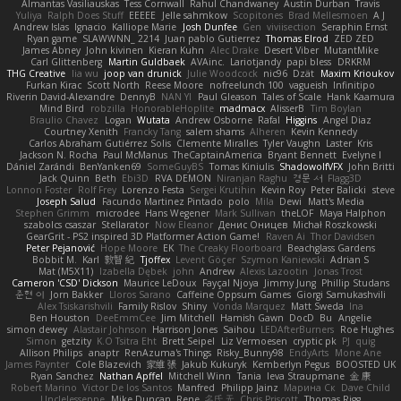
Almantas Vasiliauskas
Tess Cornwall
Rahul Chandwaney
Austin Durban
Travis
Yuliya
Ralph Does Stuff
EEEEE
Jelle sahmkow
Scopitones
Brad Mellesmoen
A J
Andrew Islas
Ignacio
Kalliope Marie
Josh Dunfee
Gen
viviisection
Seraphin Ernst
Ryan game
SLAWWNN_ 2214
Juan pablo Gutierrez
Thomas Elrod
ZED ZED
James Abney
John kivinen
Kieran Kuhn
Alec Drake
Desert Viber
MutantMike
Carl Glittenberg
Martin Guldbaek
AVAinc.
Lariotjandy
papi bless
DRKRM
THG Creative
lia wu
joop van drunick
Julie Woodcock
nic96
Dzät
Maxim Krioukov
Furkan Kirac
Scott North
Reese Moore
nofreelunch 100
vagueish
Infinitipo
Riverin David-Alexandre
DennyB
NAN YI
Paul Gleason
Tales of Scale
Hank Kaamura
Mind Bird
robzilla
HonorableHoplite
madmacx
AlisserB
Tim Boylan
Braulio Chavez
Logan
Wutata
Andrew Osborne
Rafal
Higgins
Angel Diaz
Courtney Xenith
Francky Tang
salem shams
Alheren
Kevin Kennedy
Carlos Abraham Gutiérrez Solis
Clemente Miralles
Tyler Vaughn
Laster
Kris
Jackson N. Rocha
Paul McManus
TheCaptainAmerica
Bryant Bennett
Evelyne I
Dániel Zarándi
BenYanken69
SomeGuyBS
Tomas Kiniulis
ShadowolfVFX
John Britti
Jack Quinn
Beth
Ebi3D
RVA DEMON
Niranjan Raghu
경문 서
Flagg3D
Lonnon Foster
Rolf Frey
Lorenzo Festa
Sergei Krutihin
Kevin Roy
Peter Balicki
steve
Joseph Salud
Facundo Martinez Pintado
polo
Mila
Dewi
Matt's Media
Stephen Grimm
microdee
Hans Wegener
Mark Sullivan
theLOF
Maya Halphon
szabolcs csaszar
Stellarator
Now Eleanor
Денис Оницев
Michał Roszkowski
GearGrit - PS2 inspired 3D Platformer Action Game!
Raven Ai
Thor Davidsen
Peter Pejanović
Hope Moore
EK
The Creaky Floorboard
Beachglass Gardens
Bobbit M.
Karl
敦智 紀
Tjoffex
Levent Göçer
Szymon Kaniewski
Adrian S
Mat (M5X11)
Izabella Dębek
john
Andrew
Alexis Lazootin
Jonas Trost
Cameron 'CSD' Dickson
Maurice LeDoux
Fayçal Njoya
Jimmy Jung
Phillip Studans
준현 이
Jorn Bakker
Lloros Sarano
Caffeine Oppsum Games
Giorgi Samukashvili
Alex Tsiskarishvili
Family Rislov
Shiny
Vonda Marquez
Matt Sweda
Ina
Ben Houston
DeeEmmCee
Jim Mitchell
Hamish Gawn
DocD
Bu
Angelie
simon dewey
Alastair Johnson
Harrison Jones
Saihou
LEDAfterBurners
Roe Hughes
Simon
getzity
K.O Tsitra Eht
Brett Seipel
Liz Vermoesen
cryptic pk
PJ
quig
Allison Philips
anaptr
RenAzuma's Things
Risky_Bunny98
EndyArts
Mone Ane
James Paynter
Cole Blazevich
家維 張
Jakub Kukuryk
Kemberlyn Pegus
BOOSTED UK
Ryan Sanchez
Nathan Apffel
Mitchell Winn
Tania
Ieva Straupmane
金 康
Robert Marino
Victor De los Santos
Manfred
Philipp Jainz
Марина Ск
Dave Child
UncleJesseppe
Mike Duncan
Rene
名氏 无
Chris Priscott
Thomas Rigg