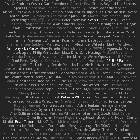
Risk 📀
Andreea Cosma
Dan Greenheck
Annette Pew
Stories Beyond The Borders
Spark PJ
Mohamad Hadlah
Kyle Mitrione
Ty Grenier
dddddrdrdrdrdr
Marcell Ceslowsky
Cedoulain
Jeff McGowan
Carlos Filipe
Oleg
Elsie
Markus Löchte
Anton Howell
Alexander Adelmann
Spirit-Rush
Moritz Schmidtchen
Liam
Derek Wight
幸史 松下
Eduardo
Peter Thomson
Sean T
Zero
Ben Gillespie
yuijung seo
Imagined Realms
Alani Sanders
Deck
Dane Reisenbigler
Tim O'Bryan
Jason Cuthbertson
Zerina Cmajcanin
FabFab
Robert A Lohaus
Paul Lau
Robin Nuen
jeffsarge
Alexandro Torres
Volico72
morzsa
Jesse Marku
Allan Wright
Drake Gao
Julileeheehee
Aleksandra Stefanova
Bernard Landgraf
Daan Bootsma
Jennifer "daysparrow" Harlan
Kuan lun Chen
DaDrood
Laura Pesenti
Brianna Janssen Saldivar
Matthew Chapin
Alexander Wilhelm
Martin Wittfooth
Anthony F DeMarco
Alejo Parada
Alejandro Soriano
中村秀人
Agnieszka Marut
Jacob apple
Philip Windecker
Matz Klint
Sally Hastings
Michael Updike
Alexandra Forman
MrIsklar
Jean-Cassien Marmey
Weird Oposssum
LIUBOYAN
Raul Perez Delgado
Kazuya Yamanaka
Zuzana Hudecova
DELILLE Basile
Acura .Ignite
Tasha Henry
Sedale Pelle
by Tiny
Ale Pašeta
nile
Ike Saunders
Aves Arcana
inex
Jedi Chen
Jaxson Crookston
Ewos
Miroslav Hudec
Davebb933
landon dehart
Parker Wheeldon
Gas SessionMedia
정율 이
Owen Carson
Simon
Tim Schulz
Ratner
KelsyJay
Jo
HARTHUR
Taylor Freeman
FRED MAHER
prfctwhite
yataa
Christopher Bradley
Joe Rivera
Malte Schweitzer
Roman Kaelin
Isabella
Erickson Foster
Chandler Griese
修汰 山田
Tyler Avirett
Tom
JimmyCNX
The one and only phase
sepp
HectorOH
Brian
Alyx
Jonathan
Verbatim
Clay T
Reiten Cheng
Joykk
Sonia domenech garcia
Lucy Vu
Sammy Sidefx
Martin C
Mac Greggor
The Bearded Squirrel
Rebecca Whitehead
Matthew Tronc
R
Gabirél
Force Feed
Radosław Wieczorek
CineArtOhio
Sabrina Munley
Jeroen Bekkers
Rodrigo Terrazas
Yael Ghusoun
Aaron
Adam Jenkins
Pranaya Shakya
Polina Leskova
Sylvain
Traxus
Jehad Maddah
재윤 옥
Irma Andersson
Alex Cullinane-Carrasco
Matthew Whiteacre
Johannes Sjöstedt
Matt Dalpé
George Wheat
Oliver Erdmann
Kenan Regez
sludgybeast
Mukund A
Joseph Combs
Khalid
Brian Tabone
MarzZ
Well Misinformed
charlie otto
HAGI
Cédric Vermeirre
Leon Husky
Robert jean
Tom Rudolf
Sergio Uscanga
Flex2006D !
NightWriter
Arturo J. Real
Dominic Qusto
ぶー うじ
Tenzide Gallery
TheAuraStandard
Paul Friedl
Charles
Michael Dunphy
GremlinBrokeMyVideoGame
Joshua Campbell
NotTerrellBatchelor
Xie Ray
TurtleTheThing
Ryan Williams
政則 谷
w z
Dushyant M