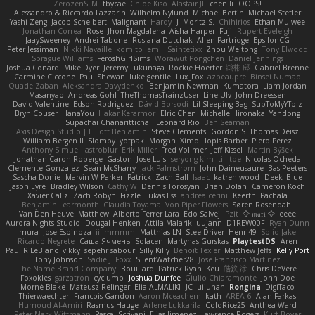
ZerozenSFM
tbycae
Chloe Kiso
Alastair JL
chen li
OOPS!
Alessandro & Riccardo Lazzarin
Wilhelm Nylund
Michael Bertin
Michael Stetler
Yashi Zeng
Jacob Schelbert
Malignant
Hardy
J
Moritz S.
Chihirios
Ethan Mulwee
Jonathan Correa
Rose
Jhon Magdalena
Aisha Harper
Fuji
Rupert Eveleigh
JaaySweeney
Andrei Tabone
Ruslana Dutchak
Allen Partridge
EpsilonCG
Peter Jessiman
Nikki Navaille
komito
emil
Saintetixx
Zhou Weitong
Tony Elwood
Sprague Williams
FeroshGirlSims
Worawut Pongchen
Daniel Jennings
Joshua Conard
Mike Dyer
Jeremy Fukunaga
Rockie Hoerter
鸿彬 邱
Gabriel Brenne
Carmine Ciccone
Paul Shewan
luke gentile
Lux_Fox
azbeaupre
Binsei Numao
Quade Zaban
Aleksandra Davydenko
Benjamin Newman
Kumatora
Liam Jordan
Masanyao
Andreas Gohl
TheThomasTrainzUser
Line Ulv
John Dreessen
David Valentine
Edson Rodriguez
Dávid Borsodi
Lil Sleeping Bag
SubToMyYTplz
Bryn Couser
HanaYou
Hakar Kerarmor
Elric Chen
Michelle Hironaka
Yandong
Supachai Chanarittichai
Leonard Rio
Ben Seaman
Axis Design Studio | Elliott Benjamin
Steve Clements
Gordon S
Thomas Deisz
William Bergen II
Slompy
yotpak
Morgan
Ximo Llopis Barber
Piero Perez
Anthony Simuel
astroblur
Erik Miller
Fred Vollmer
Jeff Kissel
Martin Býšek
Jonathan Caron-Roberge
Gaston
Jose Luis
seryong kim
till toe
Nicolas Ocheda
Clemente Gonzalez
Sean McSharry
Jack Palmstrom
John Daineusaure
Bas Peeters
Sascha Donie
Marvin W Parker
Patrick
Zach Ball
Isaac
katren wood
Deek_Blue
Jason Eyre
Bradley Wilson
Cathy W
Dennis Torosyan
Brian Dolan
Cameron Koch
Xavier Caliz
Zach Robyn
Fizzle
Lukas Ess
andrea cerini
Keerthi Pachala
Benjamin Learmonth
Claudia Toyama
Von Piper Flowers
Søren Rosendahl
Van Den Heuvel Matthew
Alberto Ferrer Lara
Edo Salvej
Pzit
✧ 𝔪𝔞𝔯𝔦 ✧
eeee
Aurora Nights Studio
Dougal Henken
Attila Malarik
uujann
D1REW00F
Ryan Dunn
mura
Jose Espinoza
iiiimmmm
Matthias LN
SteelDriver
Henri49
Solid Jake
Ricardo Negrete
Саша Ячмень
Solacen
Martynas Gurskas
PlaytestDS
Aren
Paul R LeBlanc
vikky
sepehr sabour
Silly Killy
Benoît Texier
Matthew Jeffs
Kelly Port
Tony Johnson
Sadie J. Foxx
SilentWatcher28
Jose Francisco Martinez
The Name Brand Company
Bouillard
Patrick Ryan
Keu
皓欽 涂
Chris DeVere
Foxokles
garzatron
cyclump
Joshua Dunfee
Giulio Chiaramonte
John Doe
Mornè Blake
Mateusz Relinger
Elia ALMALIKI
JC
uiiunan
Rongina
DigiTaco
Thierwaechter
Francois Gandon
Aaron Mceachern
kath
AREA 6
Alan Farkas
Humoud Al-Amiri
Rasmus Hauge
Arlene Lukkarila
ColdRice25
Anthea Ward
Peter Mark Wittmann
Pascal Scrivani
Elias Jimenez
Lawrence Rogers
Kurt Boyer