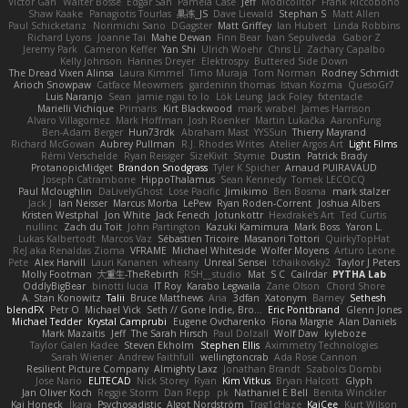
Victor Gan
Walter Bosse
Edgar San
Pamela Case
Jeff
Modicolitor
Frank Riccobono
Shaw Kaake
Panagiotis Tourlas
果冻_JS
Dave Liewald
Stephan S
Matt Allen
Paul Schicketanz
Norimichi Sano
DGagster
Matt Griffey
Ian Hubert
Linda Robbins
Richard Lyons
Joanne Tai
Mahe Dewan
Finn Bear
Ivan Sepulveda
Gabor Z
Jeremy Park
Cameron Keffer
Yan Shi
Ulrich Woehr
Chris Li
Zachary Capalbo
Kelly Johnson
Hannes Dreyer
Elektrospy
Buttered Side Down
The Dread Vixen Alinsa
Laura Kimmel
Timo Muraja
Tom Norman
Rodney Schmidt
Arioch Snowpaw
Catface Meowmers
gardeninn thomas
Istvan Kozma
QuesoGr7
Luis Naranjo
Sean
jamie ngai to lo
Lök Leung
Jack Foley
fxtentacle
Marielli Vichique
Primaris
Kirt Blackwood
mark wrabel
James Harrison
Alvaro Villagomez
Mark Hoffman
Josh Roenker
Martin Lukačka
AaronFung
Ben-Adam Berger
Hun73rdk
Abraham Mast
YYSSun
Thierry Mayrand
Richard McGowan
Aubrey Pullman
R.J. Rhodes Writes
Atelier Argos Art
Light Films
Rémi Verschelde
Ryan Reisiger
SizeKivit
Stymie
Dustin
Patrick Brady
ProtanopicMidget
Brandon Snodgrass
Tyler K Spicher
Arnaud PUIRAVAUD
Joseph Catrambone
HippoThalamus
Sean Kennedy
Tomek LECOCQ
Paul Mcloughlin
DaLivelyGhost
Lose Pacific
Jimikimo
Ben Bosma
mark stalzer
Jack J
Ian Neisser
Marcus Morba
LePew
Ryan Roden-Corrent
Joshua Albers
Kristen Westphal
Jon White
Jack Fenech
Jotunkottr
Hexdrake's Art
Ted Curtis
nullinc
Zach du Toit
John Partington
Kazuki Kamimura
Mark Boss
Yaron L.
Lukas Kalbertodt
Marcos Vaz
Sébastien Tricoire
Masanori Tottori
QuirkyTopHat
ReJ aka Renaldas Zioma
VFRAME
Michael Whiteside
Wolfer Moyens
Arturo Leone
Pete
Alex Harvill
Lauri Kananen
wheany
Unreal Sensei
tchaikovsky2
Taylor J Peters
Molly Footman
大重生-TheRebirth
RSH__studio
Mat
S C
Cailrdar
PYTHA Lab
OddlyBigBear
binotti lucia
IT Roy
Karabo Legwaila
Zane Olson
Chord Shore
A. Stan Konowitz
Talii
Bruce Matthews
Aria
3dfan
Xatonym
Barney
Sethesh
blendFX
Petr O
Michael Vick
Seth // Gone Indie, Bro...
Eric Pontbriand
Glenn Jones
Michael Tedder
Krystal Camprubi
Eugene Ovcharenko
Fiona Margrie
Alan Daniels
Mark Mazaitis
Jeff
The Sarah Hirsch
Paul Dolzall
Wolf Daw
kyleboze
Taylor Galen Kadee
Steven Ekholm
Stephen Ellis
Aximmetry Technologies
Sarah Wiener
Andrew Faithfull
wellingtoncrab
Ada Rose Cannon
Resilient Picture Company
Almighty Laxz
Jonathan Brandt
Szabolcs Dombi
Jose Nario
ELITECAD
Nick Storey
Ryan
Kim Vitkus
Bryan Halcott
Glyph
Jan Oliver Koch
Reggie Storm
Dan Repp
pk
Nathaniel E Bell
Benita Winckler
Kai Honeck
Íkara
Psychosadistic
Algot Nordström
Trag1cHaze
KaiCee
Kurt Wilson