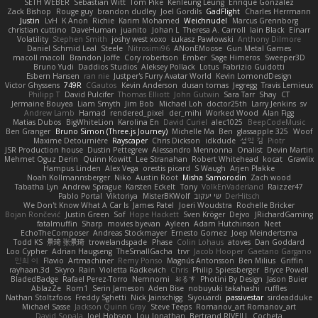
SETH WEBER
Sebastian Witt
Tom Pike
Kenleung Leung
Enrique Gonzalez
Zack Bishop
Rouge guy
brandon dudley
Joel Gordils
GadFlight
Charles Herrmann
Justin
LvH
K Anon
Richie
Karim Mohamed
Weichnudel
Marcus Grennborg
christian cuttino
DaveHuman
juanito
Johan L
Theresa A. Carroll
Iain Black
Einarr
Volatility
Stephen Smith
joshy west xoxo
Łukasz Pawłowski
Anthony Dilmore
Daniel Schmid Leal
Steele
Nitrosimi96
ANonEMoose
Gun Metal Games
macoll macoll
Brandon Joffe
Cory robertson
Ember
Sage Himeros
Sweeper3D
Bruno Yudi
Daddios Studios
Aleksey Pollack
Lotus
Fabrizio Guidotti
Esbern Hansen
ran nie
Justper's Furry Avatar World
Kevin LomondDesign
Victor Ghyssens
749R
CGautos
Kevin Anderson
dusan tomas
Jegregg
Travis Lemieux
Philipp T
David Pulcifer
Thomas Elliott
John Gutwin
Sara Tarr
Shay
CT
Jermaine Bouyea
Liam Smyth
Jim Bob
Michael Loh
doctor25th
Larry Jenkins
sv
Andrew Lamb
Hamad
rendered_pixel
der_mihi
Worked Wood
Alan Figg
Matias Dubos
BigWhiteLion
Karolina En
David Curiel
alec1025
BeepCodeMusic
Ben Granger
Bruno Simon (Three.js Journey)
Michelle Ma
Ben
glassapple 325
Woof
Maxime Detournière
Rayscaper
Chris Dickson
idkdude
성익 김
Piotr
JSR Production house
Dustin Pettegrew
Alessandro Mennonna
Onalist
Devin Martin
Mehmet Oguz Derin
Quinn Kowitt
Lee Stranahan
Robert Whitehead
kocat
Grawlix
Hampus Linden
Alex Vega
orestis picard
S Waugh
Arjen Plakke
Noah Kollmannsberger
Niko
Austin Root
Misha Samorodin
Zach wood
Tabatha Lyn
Andrew Sprague
Karsten Eckelt
Tony
VolkEnVaderland
Raizzer47
Pablo Portal
Viktoriya
MisterBKWolf
שי יעקוב
DerHitsch
We Don't Know What A Car Is
James Patel
Joeri Woudstra
Rochelle Bricker
Bojan Rončević
Justin Green
Sof
Hope Hackett
Sven Kröger
Dejvo
JRichardGaming
fatalmuffin
Sharp
movies byevan
Ayleen
Adam Hutchinson
Neet
EchoTheComposer
Andreas Stockmayer
Ernesto Gomez
Joep Meindertsma
Todd KS
景琦 张景琦
trowelandspade
Phase
Colin Lohaus
atoves
Dan Goddard
Loo Cypher
Adrian Haugseng
TheSmallGacha
trvr
Jacob Hooper
Gaetano Gargano
민희 이
Flavio
Artmachiner
Remy Ponso
Magnús Antonsson
Ben Milius
Griffin
rayhaan.3d
Skyro
Rain
Violetta Radkevich
Chris
Philip Spiessberger
Bryce Powell
BladedBadge
Rafael Perez-Torro
Nemnomi
おるす
Photini By Design
Jason Buier
AblazZe
Rom1
Serin Jameson
Aden Bise
nobuyuki takahashi
ruffles
Nathan Stoltzfoos
Freddy Sghetti
Nick Jainschigg
Siyouardi
passivestar
sirdeadduke
Michael Sasse
Jackson Quinn Gray
Steve Teeps
Romanov_art Romanov_art
David Sopala
Joel Hobson
Lou Jonathan
Bertrand RIVEILL
Cocheta