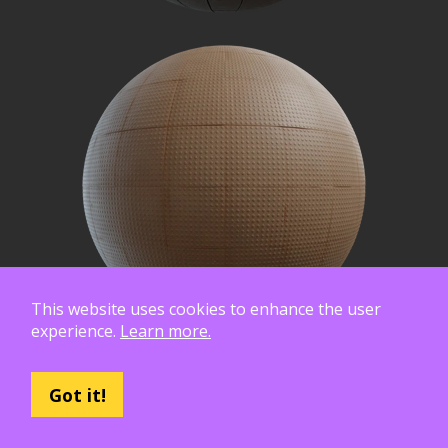
This website uses cookies to enhance the user
experience.
Learn more.
Got it!