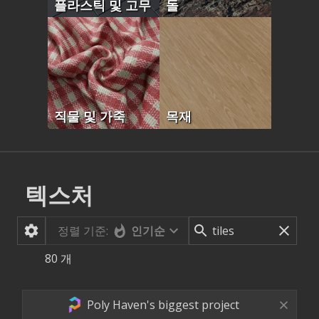
플라스틱 및 고무
돌
직물 및 가죽
목재
텍스처
정렬 기준:
인기순
80
개
Poly Haven's biggest project