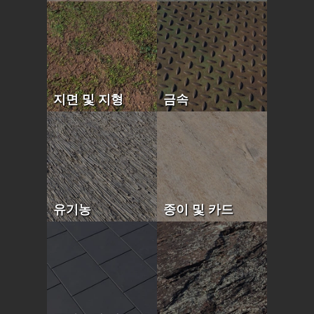
지면 및 지형
금속
유기농
종이 및 카드