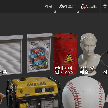
에셋
애드온
Vaults
컨테이너
장식 및
건축
및 저장소
예술
전