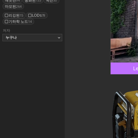
깨끗한
풍화된
녹슨
94
133
30
마모된
264
리깅된
LODs
15
78
기하학 노드
14
저자
누구나
Le