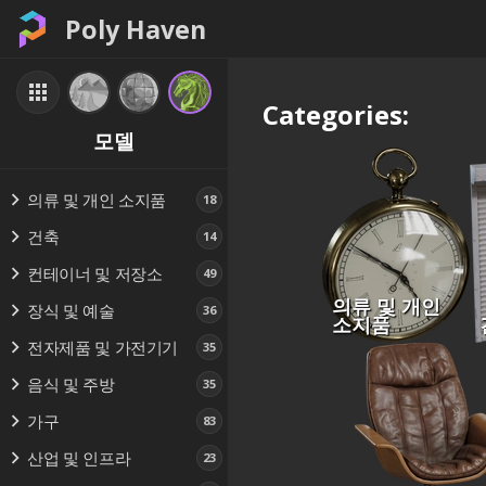
Poly Haven
Categories:
모델
의류 및 개인 소지품
18
건축
14
컨테이너 및 저장소
49
의류 및 개인
장식 및 예술
36
소지품
전자제품 및 가전기기
35
음식 및 주방
35
가구
83
산업 및 인프라
23