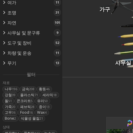
여가
11
가구
조명
31
자연
101
사무실 및 문구류
9
도구 및 장비
52
차량 및 운송
11
사무실
무기
13
필터
재료
나무
금속
황동
196
208
46
강철
플라스틱
세라믹
39
71
18
돌
콘크리트
유리
51
5
50
가죽
패브릭
종이
20
28
13
고무
Food
Wax
36
16
4
Bone
식물성 물질
2
21
상태