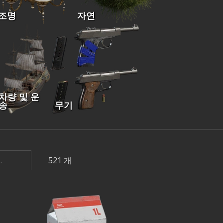
조명
자연
차량 및 운
송
무기
521
개