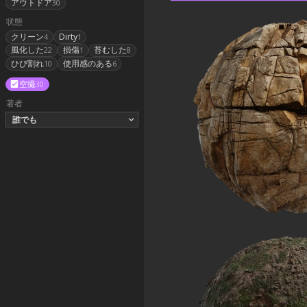
アウトドア
30
状態
クリーン
Dirty
4
1
風化した
損傷
苔むした
22
1
8
ひび割れ
使用感のある
10
6
空撮
30
著者
誰でも