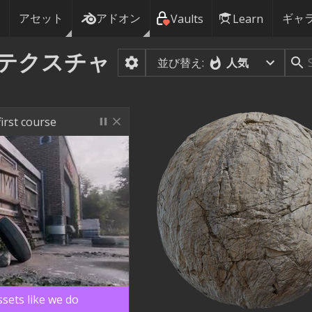
アセット
アドオン
ギャ
Vaults
Learn
テクスチャ
並び替え:
人気
irst course
sets like we do