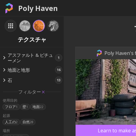
Poly Haven
テクスチャ
Poly Haven's f
アスファルト & ビチュ
1
ーメン
地面と地形
16
石
13
フィルター
使用目的
フロア
壁
地面
1
1
22
起源
人工の
自然
2
28
Learn to make as
場所