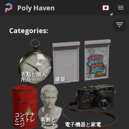
Poly Haven
Categories:
衣類と個人
用品
建築
コンテナ
とストレ
装飾と
ージ
アート
電子機器と家電