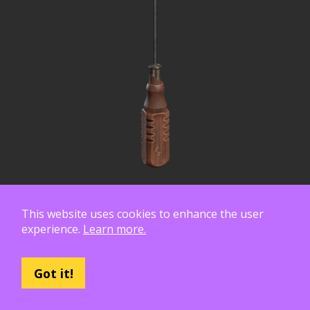
This website uses cookies to enhance the user
experience.
Learn more.
Got it!