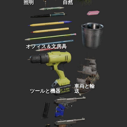
照明
自然
オフィス＆文房具
車両と輸
ツールと機器
送