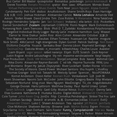
Buz Carter
Bill Master
rpcexploiter
Reinaldus
jadedesign
Jamie Arseneault
K
Derek Toombs
Renato Pinochet
qrator
Ben
cawc
XPhantom
Mimski Beats
Virtual Performing Live Music Events
Tom Neal
Jason Nguyen
Alyssa Everett
Cyndersanity
Petr Fořt
disiboi
AnuRobinson
Shane Smith-Rojo
Evan Harridge
大海 久我
lilith
Joshua Hickman
Aleksandar Caricic
Nikita Leshakov
Amanda Vest
Axiom
Stefan Knaak
David Jindra
Tim
Zoie Robles
N Watanabe
Nina Takáčová
Rodrigo Hernández Salgado
Jan
Sari Schwarz
Indiana J
ella larkin
基德
Pocketfans
Daniel Sonderhoff
Zicalam
zephaniah CORSON
Florin Negele
Mark Dohrenbusch
Yunseong Noh
Liam Trancoso
Blob
Phill D
T_Zydelski
Konstantinos Polychroniadis
Targeted Individual Body Logger
Randy Lane
melanie hamilton
Lucy
Weasel
Elanor la
Vova Diakur
Jaden Rosi
Alon Cohen
Alexander October
文謙 許
Thor Ragnaros
Antoine Daubas
Ethan Tomaso
huaxuan Lei
Raptite
mogura
Nick Smith
AMcCarroll
high strangeness
Dylan Gorrell
Patrick Stallings
Neil Baker
ElUltimo DeLaFila
Yousick
Sankaku Bear
Dennis Libon
Reymeld Santiago
AJ
FacinusChip
Dakota Wreski
n_morcatti
killswitchkay
Charles Louie
Avaister
Liam Bryant
sagar sasson
rafael naranjo
Elijah
ELITE Scratch
Zack Kepner
Justin Rogow
Andre Labuschagne
lily ren
maxime vandecasteele
Vasyl Vasyliv
Post Production
Zbob
VW Winterstein
StorysComplete
Bob
Xavier
Mehmet Can
Nika Domi
Alexander Rayner-Barcelli
C
xd Idk
Hajime Tsunoda
FRNL Lou
Joel Montano
Bryan Hy
Jakub Zbyszynski
River Lockhart
Stefan Florea
MStorm
The Society of Visions
David Power
Michael Santoro
thu huynh
I_ViceRoy
Thomas Granger
bloli loli
Takashi M.
Melody Spiker
Spencer_
NicoPOWAAA
Kornel Anderson
Dixon Keller
Keenan Rush
Venkataram
LLB
Josh W.
Kevin Showman
Naomi Soh
McCoder
John Elliotte
Gregory Basile
Filip Wieland
Sebastian Norlund
blog cruvi
Marc Nguyen
MaxDezignz
Tic_cle
nogutidaisuke
George Dvorak
Haris Lattirom
Matthew Daday
Paul
Kamil Uriasz
Lirian
Sarah Schrock
Logan Hertz
Gaël Gilly
Musical Nexus
Buttmunky1
Danny Sale
Elias Guevara
Kathreena B
Huitaka Studio
Digital Abbot
Aleksandr Chebotariov
Cole Turner
John Kevin Ong
JonDo
Filip
Cornellus Pendrahgon
Striker The Fox
Lale
Gökhan Sazdağı
Steve-0
el smells
丸 黒
Domantas Jokšas
Eduard
EvilQ
Alexander Olesen
Luke C
Shawn Anderson
Tess
opostol
Jiří Ptáček
JamTarts
Clive McKenzie
Shabeen Barzey - Browne
Josh
Martin Bailey
Espen
Princess
SiryuSama
Kelu
Sean Derham
Sam Fowler
Funny_ Compilation69
htai wu
Nadia
Pupper
John KD
Mimic
The Remodeling Veteran
Talyana S
Parker
Mister Venom
Markku Hakala
Hussien Mohamed
Gaforga VK
Ich Simp
cyril faia
Nipper1er