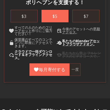
ポリヘブンを支援する！
$
3
$
5
$
7
すべての人のための
フリ
今後のアセットへの
早期
ーアセット
作りにご協力
アクセス
。
ください！
保管庫の
すべてのコンテ
私たちのBlender
アセッ
ンツに即座にアクセスで
トブラウザアドオン
。
きます。
クラウドで
一括ダウンロ
私たちから学ぶ
フルレン
ード＆オフラインアクセ
グスのビデオコースで。
ス。
毎月寄付する
一度