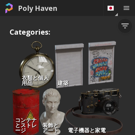
Poly Haven
Categories:
衣類と個人
用品
建築
コンテナ
とストレ
装飾と
ージ
アート
電子機器と家電