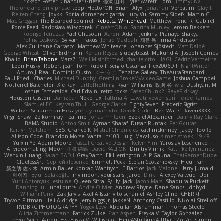
Erickson Foster
Chandler Griese
修汰 山田
Tyler Avirett
Tom
JimmyCNX
The one and only phase
sepp
HectorOH
Brian
Alyx
Jonathan
Verbatim
Clay T
Reiten Cheng
Joykk
Sonia domenech garcia
Lucy Vu
Sammy Sidefx
Martin C
Mac Greggor
The Bearded Squirrel
Rebecca Whitehead
Matthew Tronc
R
Gabirél
Force Feed
Radosław Wieczorek
CineArtOhio
Sabrina Munley
Jeroen Bekkers
Rodrigo Terrazas
Yael Ghusoun
Aaron
Adam Jenkins
Pranaya Shakya
Polina Leskova
Sylvain
Traxus
Jehad Maddah
재윤 옥
Irma Andersson
Alex Cullinane-Carrasco
Matthew Whiteacre
Johannes Sjöstedt
Matt Dalpé
George Wheat
Oliver Erdmann
Kenan Regez
sludgybeast
Mukund A
Joseph Combs
Khalid
Brian Tabone
MarzZ
Well Misinformed
charlie otto
HAGI
Cédric Vermeirre
Leon Husky
Robert jean
Tom Rudolf
Sergio Uscanga
Flex2006D !
NightWriter
Arturo J. Real
Dominic Qusto
ぶー うじ
Tenzide Gallery
TheAuraStandard
Paul Friedl
Charles
Michael Dunphy
GremlinBrokeMyVideoGame
Joshua Campbell
NotTerrellBatchelor
Xie Ray
TurtleTheThing
Ryan Williams
政則 谷
w z
Dushyant M
Joshua Esmeralda
Carl-Edwin
retro rocks
EasedChunk2
RayePixlrKay
Houston Gaston
Danizoar
NekoTux
Fattma Al Lawati
yewen sun
Felipe Ramos
Slamuel EC
Key van Thull
George Clarke
EightySeven
Frederic Sigrist
Wilbert Schuurman Hess
yuna yamamoto
Derek Carlin
Ben Watts
RavenXXXX
Virgil Shaw
Zeikomiray
TeaTime
Jonas Printzen
Ezekiel Alexander
Danny Ray Clark
BAMA Studio
Anton Smit
Ayman Sharaf
Dusan Runtak
Per Gouras
Kaitlyn Matchem
SBS
Chance K
Mistral Chronicles
cael mckinney
Jakey Floofle
Allison Cope
Brandon Morse
Vanta
ns103
Luigi Macaluso
simen stroek
19:48
Yu xin Ye
Adam Moore
Pascal Creative Design
Kelvin Yim
Yaroslav Leschenko
AI videomaking
Moon
正和 綱嶋
David KALFON
Dmitry Vinnik
Katti
keilyn nuñez
Wenxin Huang
Sarah BADJI
GrayDarth
Eli Herrington
ALP Gauna
ThatRamenDude
CluelessArt
Cергей Лозенко
Emmett Peck
Stefan Scotzniovsky
Hieu Tran
新之助 佐々木
Armin Bauer
Konrad Wantrych
E Barrios
Jack Malone
Harry Jumaidi
에이지
Eylül Solakoğlu
my moon, your stars
Jarod
Dinki
Alexey Vaitvud
Udi
Yurii Antonyuk
estuine
Queen Sitra
Fy Hy
Jack
Jacob Mars
Shaquita Puckett
Danning Lu
LunaLoutre
Andre Olivier
Andrew Rhyne
Dane Sands
Jdnbyd
William Parry
Zak Jarvis
Axel Allstar
vito schaniel
Ashley Cline
CHERRII
Tryvon Pittman
Heli Aldridge
jerry biggs jr
JakkeN
Anthony Castillo
Nikolai Strelioff
RYDBRG PHOTOGRAPHY
Yogev Levy
Abdullah Alshammari
Thomas Steele
Alicia Zimmermann
Patrick Zulke
Fran Aspen
Freyka V
Taylor Gonzalez
Trevor Seitz
Aaron
Eva Eoska V
Williscool
Here4StuffAndAllThat
Zoltán Simon