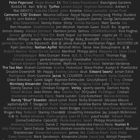
Peter Pejanović
Hope Moore
EK
The Creaky Floorboard
Beachglass Gardens
Bobbit M.
Karl
敦智 紀
Tjoffex
Levent Göçer
Szymon Kaniewski
Adrian S
Mat (M5X11)
Izabella Dębek
john
Andrew
Alexis Lazootin
Jonas Trost
Cameron 'CSD' Dickson
Maurice LeDoux
Fayçal Njoya
Jimmy Jung
Phillip Studans
준현 이
Jorn Bakker
Lloros Sarano
Caffeine Oppsum Games
Giorgi Samukashvili
Alex Tsiskarishvili
Family Rislov
Shiny
Vonda Marquez
Matt Sweda
Ina
Ben Houston
DeeEmmCee
Jim Mitchell
Hamish Gawn
DocD
Bu
Angelie
simon dewey
Alastair Johnson
Harrison Jones
Saihou
LEDAfterBurners
Roe Hughes
Simon
getzity
K.O Tsitra Eht
Brett Seipel
Liz Vermoesen
cryptic pk
PJ
quig
Allison Philips
anaptr
RenAzuma's Things
Risky_Bunny98
EndyArts
Mone Ane
James Paynter
Cole Blazevich
家維 張
Jakub Kukuryk
Kemberlyn Pegus
BOOSTED UK
Ryan Sanchez
Nathan Apffel
Mitchell Winn
Tania
Ieva Straupmane
金 康
Robert Marino
Victor De los Santos
Manfred
Philipp Jainz
Марина Ск
Dave Child
UncleJesseppe
Mike Duncan
Rene
名氏 无
Chris Priscott
Thomas Rigg
Derrick Graham
yankee (derogatory)
Overshafter
Madeleine Andersson
Nahuel Adreani
Dennis Smolek
Mythina
Noward Beast
Valerian Vardania
The Taxi Man
Robert Contreras
Azerta
HoboGod
Steve Pedler
Austyn K
PixelScribe
Double Downshift
Mr. Happy
Andrey Lebrov
sbuk
Edward Swartz
Jonah Edick
Wahrgrave
Dom Guerrera
Jazza
N_COUNTER
Artem Beitsch
Iryna Osadcha
Diran Bebekian
Caleb Slagle
Baptiste Belmudes
GrizzlyBeard
CJ
Troy
Chrisie
Morrissey Alexander
Harpbeats
charliehsy
Gregory Cook
Lulu
ExplorePolo
Danny Taurus
kay
Christian Forsgren
Venky
qwerty qwerty
Damon Hardy
Trevor McGee
Alan Pimm
Aku
Danilo Pipi
3DQuake
PooMagoo
Cristian
montrose edmonds
Harry
Frank Lundin
Cory Kutschker
Marcos Antonio
Randy "Blue" Bowden
david curiel
Rune
Nicky Brownell
Sibusiso Mauze
wpbirney420
T. Stargazer
Punit Chaturvedi
Andrew Barrie
Minehow
Mon1k4
Mitchell Kirkwood
Mike Bonafede
Keith Bridges
Kamila Novakova Tereza Nemcova
Wogan May
NefaroX
Stanley Chen榕樹
Unearthly Interactive
Jay
Joseph McKinnon
지후 이
Rafael Jimenez
Colin Langley
Juan M Ortiz
yusuf kodat
Taliesin River
GrimeOnADime
Cabot3D
Paola Avanzo
Sarah
Philipp Krombusch
Anthony Rosbottom
Danik Z
Herminia Alexandra Franco Parra
Hunter R
Vito Petrović
Saint Deluca
Sentient chicken noodle soup
Robbe Callewaert
Michael
Shalekendar
Alexander Levenson
James
Ma. Cristina Risoli
Yota chiba
Dean Simonds
Mark Sanderson
Alexandre Lhote
hazel bat
Abhijit Prasanth