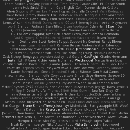
MY.NIGNIG Jr.
Kigon
John Cido
Der12teEisvogel
Brad Corlett
Basti
maj
LaCimaise
Thom Bakker
Chogang
Jason Pielak
Tiran Dagan
Claude GIROLET
Darian Smith
Joenne Hub-Strobl
Shannon
Gary English
Colin Dunne
Martin Koťátko
Alexis Shuping
William Lee
Trevor Hughes
Gabriella Caldwell
Vasili Rodriguez
David Beneš
Jeremy Brouwer
Erik Dodolović
Paulo Henrique
Hoodwinkedfool
Ruben Vroman
David Sibley
Emil Herzenstiel
Charles Janson
Christian Gomez
James Wilson
Niko Bidoli
Danny Arnold
CGJackB
Jeremy Nelson
Anton Heymann
Leo S
Brendon Padjasek
Evan Tillett
Bryan Applegate
Dylan Hall
J Ewell
Dys
Quddle Jameson
patrick siemer
nate
Mareno Harr Olsen
Brett Williams
GREENCom'e Mapping
Ryan Bell
Xcrow
Pedro Javier Somoza Hernando
Paul Klingberg
Olivié Bouchard
Damiano Mazzocchini
Raven Realm
Johann Oosthuizen
Scott
Robert Tolppi: Support My Content
Randy Bloom
henrik rasmussen
Greenheart
Ransom Bergen
Andreas Wetter
Edomod
PD100 Academy of Art
Clafoutis
Arttu Piisila
JeffChristiansen
Daniel Phakos
SETH WEBER
Sebastian Witt
Tom Pike
Kenleung Leung
Enrique Gonzalez
Zack Bishop
Rouge guy
brandon dudley
Joel Gordils
GadFlight
Charles Herrmann
Justin
LvH
K Anon
Richie
Karim Mohamed
Weichnudel
Marcus Grennborg
christian cuttino
DaveHuman
juanito
Johan L
Theresa A. Carroll
Iain Black
Einarr
Volatility
Stephen Smith
joshy west xoxo
Łukasz Pawłowski
Anthony Dilmore
Daniel Schmid Leal
Steele
Nitrosimi96
ANonEMoose
Gun Metal Games
macoll macoll
Brandon Joffe
Cory robertson
Ember
Sage Himeros
Sweeper3D
Bruno Yudi
Daddios Studios
Aleksey Pollack
Lotus
Fabrizio Guidotti
Esbern Hansen
ran nie
Justper's Furry Avatar World
Kevin LomondDesign
Victor Ghyssens
749R
CGautos
Kevin Anderson
dusan tomas
Jegregg
Travis Lemieux
Philipp T
David Pulcifer
Thomas Elliott
John Gutwin
Sara Tarr
Shay
CT
Jermaine Bouyea
Liam Smyth
Jim Bob
Michael Loh
doctor25th
Larry Jenkins
sv
Andrew Lamb
Hamad
rendered_pixel
der_mihi
Worked Wood
Alan Figg
Matias Dubos
BigWhiteLion
Karolina En
David Curiel
alec1025
BeepCodeMusic
Ben Granger
Bruno Simon (Three.js Journey)
Michelle Ma
Ben
glassapple 325
Woof
Maxime Detournière
Rayscaper
Chris Dickson
idkdude
성익 김
Piotr
JSR Production house
Dustin Pettegrew
Alessandro Mennonna
Onalist
Devin Martin
Mehmet Oguz Derin
Quinn Kowitt
Lee Stranahan
Robert Whitehead
kocat
Grawlix
Hampus Linden
Alex Vega
orestis picard
S Waugh
Arjen Plakke
Noah Kollmannsberger
Niko
Austin Root
Misha Samorodin
Zach wood
Tabatha Lyn
Andrew Sprague
Karsten Eckelt
Tony
VolkEnVaderland
Raizzer47