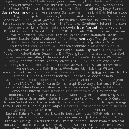
seguin matthis
OneGhastlyGhoul
yannick tooy
Toby Howe
Nastassia Reutskaya
Chris Wintermyer
Liam Davis
chris reis
Ross
styles
Blaine Gray
Lewis Stephens
Alex Brown
MDTH
maru
Make
Yokami c:
mik
Scott
Jonathan Ojibway
Brandon
Swann Fourmanoy
sinsin
Ken Ishikawa
Stanislav
ryan mrazik
峻辰 朱
Joshua Jacobs
Joseph Dignan
Ta Sp
Matthew-Gracey Desravines
Anika
Juan Ramón Ortiz Estévez
Shivam Ganju
Anıl Çaylak
JacobyO
Bình Võ Thiên
bavazov
Elhi Stevens
Alec Keck
halle stoeppler
david
jstevens
Martín Niz Tutoriales
Combrinck
Johan Simonsson
dokiderg
Brian Lane
Nathan Salla
S A Cooke
Jaber Alarbash
Solid Neptune
Donald Stooks
Little Weird Kid Stories
YUKI SHIBUTANI/ YUN
Trevor Larson
Aaron
Maxim Nordentz
Caio Notari
Tomi Ollikainen
Aimé
cloudhed
Duskfall
Samuel Bassale
Mathijs Peerboom
Filip Nyborg
leon labyk
Triangle Interactive
Philip Pryke
Dave
Fangzahn Aviation Studios
colinangusstudio
Mike L.
Chuck Morris
Mark Leonard
Will
francesco sabbatella
Alexander Leinauer
Tony Alfredsson
Salina De Leon
Lucas Cozzoli
Daniel Eijgendaal
Eliézer Ojeda
תמר פלג טל
Kaleo/Dalton
Duzemine
Kim Myeong Soom
nicolaspetton
Alan Stoll
Greenlines78
Kie
Jeffrey McIlmoyle
Felix Lopez
Steve White
Daniel Warf
Syed
혜영 전
andrew Carbery
Federico Salvetti
C1T1Z333N
The Paraverse
Chem
Anthony Delasanta
Minja Lojanica
roddye
Melissa Farrell
Stilian
ꌃ꒒ꀎꋪꋪꌩ ꀘꈤꀤꁅꃅ꓄
Adrien Alexandre
Rab
Thomas Woodward
Alan Bakir
Ian Wilson
venkat rathna kumar talluri
Eric Chan
Steve Girard
n d o n
思涵 王
captkiro
N-JELLY
Kristinn Sturluson
Marianne Andersen
Rodrigo Silva
adelaide begalli
Duncan Hewitt
Mattias Lundstrom
Rowan Gipe
coshichi
Sounds And Dungeons
Smoke EA Graffiti
Eric G
Karen Collins
Joseph Krzywoszyja
Nathanaël Platz
FlameTop
AshenBone
Josh Strawder
Inês Sousa
Fennec
gaggle
Digital Prophet
Vsevolods Gniteckis
Mark
Tristan Voulelis
Walter Weaver
Alex Stephens
Luthonium Virtual Heritage
Илья Снопков
Alphaology
Arthur
Moto Designshop
Sandra
Classical Salamander
Stefan Plösser
Julian Rai Anwor
Mythical X Customs
Harrison Gafford
nost
Hemen Galal
GonzoNole
Zineb mounfik
damageg
George
Tony Li
For Got U
Canun
Juuso Pohjola
Gerardo Quiros Sanchez
Samuel Benning
piggy chop
Nathanaël
Beth
jan moudry
Jorge Panduro Santana
Jordan
Raphael Dahan
Muhammad
Nicola Baribeau
gavin poss
宣臣 紀
Adam Knight
Jeshire Kiten Katt
Samuel Bidne
Lisa
toomanydans
Jack saksik
Arianna Mex
Brooklen Ashleigh
Oliver Cretton
kiki
Patrick Balthrop
Simon Probert
micheal
Mortal Void Studios
Mathias Kirkeby
Jay Court
Bart Paul Dujardin
Anilene Gassner
Holger Tollbäck
Nikita Lebedev
Filip Morys
Doxy
Michel Kinfoussia
lewdgazer