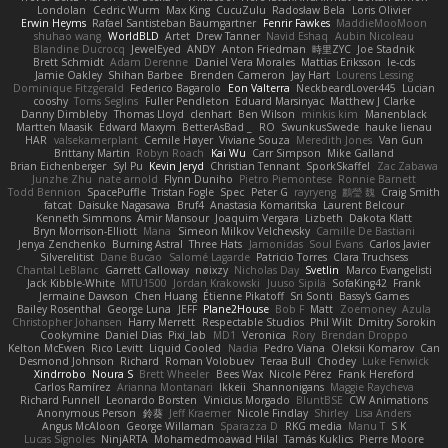
Londolan
Cedric Wurm
Max King
CucuZulu
Radosław Bela
Loris Olivier
Erwin Heyms
Rafael Santisteban Baumgartner
Fenrir Fawkes
MaddieMooMoon
shuhao wang
WorldBLD
Artet
Drew Tanner
Navid Eshaq
Aubin Nicoleau
Blandine Ducrocq
JewelEyed
ANDY
Anton Friedman
時里ZYC
Joe Stadnik
Brett Schmidt
Adam Derenne
Daniel Vera Morales
Mattias Eriksson
le-cds
Jamie Oakley
Shihan Barbee
Brenden Cameron
Jay Hart
Lourens Lessing
Dominique Fitzgerald
Federico Bagarolo
Eon Valterra
NeckbeardLover445
Lucian
cooshy
Toms Seglins
Fuller Pendleton
Eduard Marsinyac
Matthew J Clarke
Danny Dimbleby
Thomas Lloyd
clenhart
Ben Wilson
minkis kim
Manenblack
Martten Maasik
Edward Maxym
BetterAsBad _
RO
SwunkusSwede
hauke lienau
HAR
valsekamerplant
Cemile Høyer
Viviane Souza
Meredith Jones
Van Gun
Brittany Martin
Robyn Roach
Kai Wu
Carr Simpson
Mike Galland
Brian Eichenberger
Syl Pu
Kevin Jeryd
Christian Tennant
SporkSkaffel
Zac Zabawa
Junzhe Zhu
nate arnold
Flynn Duniho
Pietro Piemontese
Ronnie Barnett
Todd Bennion
SpacePuffle
Tristan Fogle
Spec
Peter G
rayryeng
鸝瑩 魏
Craig Smith
fatcat
Daisuke Nagasawa
Bruf4
Anastasia Komaritska
Laurent Belcour
Kenneth Simmons
Amir Mansour
Joaquim Vergara
Lizbeth
Dakota Klatt
Bryn Morrison-Elliott
Mana
Simeon Milkov Velchevsky
Camille De Bastiani
Jenya Zenchenko
Burning Astral
Three Hats
Jamonidas
Soul Evans
Carlos Javier
Silverelitist
Dane Bucao
Salomé Lagarde
Patricio Torres
Clara Truchsess
Chantal LeBlanc
Garrett Calloway
nøixzy
Nicholas Day
Svetlin
Marco Evangelisti
Jack Kibble-White
MTU1500
Jordan Krakowski
Juuso Sipilä
SofaKing42
Frank
Jermaine Dawson
Chen Huang
Étienne Pikatoff
Sri Sonti
Bassy's Games
Bailey Rosenthal
George Luna
JEFF
Plane2House
Bob F
Matt
Zoemoney
Azula
Christopher Johansen
Harry Merrett
Respectable Studios
Phil Wilt
Dmitry Sorokin
Cookymine
Daniel Dias
Pixi_lab
MD1
Veronica
Rory
Brendan Droppo
Kelton McEwen
Rico Levitt
Liquid Cooled
Nadia
Pedro Viana
Oleksii Komarov
Can
Desmond Johnson
Richard
Roman Volobuev
Teraa Bull
Chodey
Luke Fenwick
Xindrrobo
Noura S
Brett Wheeler
Bees Wax
Nicole Pérez
Frank Hereford
Carlos Ramírez
Arianna Montanari
Ikkeii
Shannonigans
Maggie Raycheva
Richard Funnell
Leonardo Borsten
Vinicius Morgado
BluntBSE
CW Animations
Anonymous Person
鈴葵
Jeff Kraemer
Nicole Findlay
Shirley
Lisa Anders
Angus McAloon
George Willaman
Sparazza D
RKG media
Manu T
S K
Lucas Signoles
NinjARTA
Mohamedmoawad Hilal
Tamás Kuklics
Pierre Moore