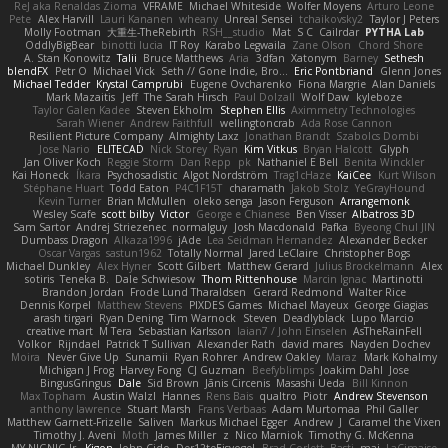
ReJ aka Renaldas Zioma
VFRAME
Michael Whiteside
Wolfer Moyens
Arturo Leone
Pete
Alex Harvill
Lauri Kananen
wheany
Unreal Sensei
tchaikovsky2
Taylor J Peters
Molly Footman
大重生-TheRebirth
RSH__studio
Mat
S C
Cailrdar
PYTHA Lab
OddlyBigBear
binotti lucia
IT Roy
Karabo Legwaila
Zane Olson
Chord Shore
A. Stan Konowitz
Talii
Bruce Matthews
Aria
3dfan
Xatonym
Barney
Sethesh
blendFX
Petr O
Michael Vick
Seth // Gone Indie, Bro...
Eric Pontbriand
Glenn Jones
Michael Tedder
Krystal Camprubi
Eugene Ovcharenko
Fiona Margrie
Alan Daniels
Mark Mazaitis
Jeff
The Sarah Hirsch
Paul Dolzall
Wolf Daw
kyleboze
Taylor Galen Kadee
Steven Ekholm
Stephen Ellis
Aximmetry Technologies
Sarah Wiener
Andrew Faithfull
wellingtoncrab
Ada Rose Cannon
Resilient Picture Company
Almighty Laxz
Jonathan Brandt
Szabolcs Dombi
Jose Nario
ELITECAD
Nick Storey
Ryan
Kim Vitkus
Bryan Halcott
Glyph
Jan Oliver Koch
Reggie Storm
Dan Repp
pk
Nathaniel E Bell
Benita Winckler
Kai Honeck
Íkara
Psychosadistic
Algot Nordström
Trag1cHaze
KaiCee
Kurt Wilson
Stéphane Huart
Todd Eaton
P4C1F15T
charamath
Jakob Stolz
YeGrayHound
Kevin Turner
Brian McMullen
oleko senga
Jason Ferguson
Arrangemonk
Wesley Scafe
scott bilby
Victor
George e Chianese
Ben Visser
Albatross 3D
Sam Sartor
Andrej Striezenec
normalguy
Josh Macdonald
Pafka
Byeong Chul JIN
Dumbass Dragon
Alkaza1996
jAde
Lea Seidman Hernandez
Alexander Becker
Oscar Vargas
sastun1962
Totally Normal
Jared LeClaire
Christopher Bogs
Michael Dunkley
Alex Hyner
Scott Gilbert
Matthew Gerard
Julius Brockelmann
Alex
sotiris
Teneka B.
Dale Schwiesow
Thom Rittenhouse
Marcin Ignac
Martinotti
Brandon Jordan
Frode Lund Tharaldsen
Gerard Redmond
Walter Rice
Dennis Korpel
Matthew Stevens
PIXDES Games
Michael Mayeux
George Giagias
arash tirgari
Ryan Dening
Tim Warnock
Steven
Deadlyblack
Lupo Marcio
creative mart
M Tera
Sebastian Karlsson
Iaian7 / John Einselen
AsTheRainFell
Volkor
Rijndael
Patrick T Sullivan
Alexander Rath
david mares
Nayden Dochev
Moira
Never Give Up
Sunamii
Ryan Rohrer
Andrew Oakley
Maraz
Mark Kohalmy
Michigan J Frog
Harvey Fong
CJ Guzman
Beefyblimps
Joakim Dahl
Jose
BingusGringus
Dale
Sid Brown
Jānis Circenis
Masashi Ueda
Bill Kinnon
Max Topham
Austin Walzl
Hannes
Rens Bais
qualtro
Piotr
Andrew Stevenson
anthony lawrence
Stuart Marsh
Frans Verbaas
Adam Murtomaa
Phil Galler
Matthew Garnett-Frizelle
Saliven
Markus Michael Egger
Andrew
J
Caramel the Vixen
Timothy J. Aveni
Moth
James Miller
z
Nico Marniok
Timothy G. McKenna