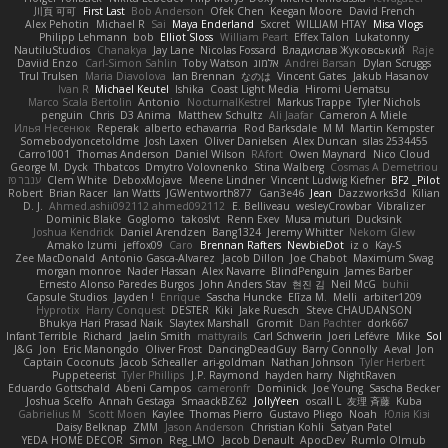
川頁 可可
First Last
Bob Anderson
Ofek Chen
Keegan Moore
David French
Alex Pehotin
Michael R
Sai
Maya Enderland
Sxcret
WILLIAM HTAY
Misa Vlogs
Philipp Lehmann
bob
Elliot Sloss
William Peart
Effex Talon
Lukatonny
NautiluStudios
Chanakya
Jay Lane
Nicolas Fossard
Владислав Жуковський
Raje
Daviid Enzo
Carl-Simon Sahlin
Toby Watson
אלמוג
Andrei Barsan
Dylan Scruggs
Trul Trulsen
Maria Diavolova
Ian Brennan
なのは
Vincent Gates
Jakub Hasanov
Ivan R
Michael Keutel
Ishika
Coast Light Media
Hiromi Uematsu
Marco Scala Bertolin
Antonio
NocturnalKestrel
Markus Trappe
Tyler Nichols
penguin
Chris
D3 Anima
Matthew Schultz
Ali Jaafar
Cameron A Miele
Илья Несенюк
Reperak
alberto echavarria
Rod Barksdale
M M
Martin Kempster
Somebodyoncetoldme
Josh Laxen
Oliver Danielsen
Alex Duncan
silas 2534455
Carro1001
Thomas Anderson
Daniel Wilson
RAfort
Owen Maynard
Nico Cloud
George M. Dyck
Thbatcos
Dmytro Volovnenko
Stina Walberg
Cosmas A Demetriou
ענבר פז
Clem White
DeboxMojave
Meene Lindner
Vincent Ludwig Kiefner
BF2 _Pilot
Robert
Brian Racer
Ian Watts
JGWentworth877
Gan3e46
Jean
Dazzworks3d
Kilian
D. J.
Ahmed.ashii092112 ahmed092112
E. Belliveau
wesleyCrowbar
Vibralizer
Dominic Blake
Goglomo
takoslvt
Renn Exev
Musa muturi
Ducksink
Joshua Kendrick
Daniel Arendzen
Bang1324
Jeremy Whitter
Nekom Glew
Amako Izumi
jeffox09
Caro
Brennan Rafters
NewbieDot
iz o
Kay-S
Zee MacDonald
Antonio Gasca-Alvarez
Jacob Dillon
Joe Chabot
Maximum Swag
morgan monroe
Nader Hassan
Alex Navarre
BlindPenguin
James Barber
Ernesto Alonso Paredes Burgos
John Anders Stav
현진 김
Neil McG
buhii
Capsule Studios
Jayden !
Enrique
Sascha Huncke
Elīza M.
Melli
arbiter1209
Hyprotix
Harry Conquest
DESTER
Kiki
Jake Ruesch
Steve CHAUDANSON
Bhukya Hari Prasad Naik
Slaytex Marshall
Gromit
Dan Pachter
dork667
Infant Terrible
Richard
Jaelin Smith
mattyrails
Carl Schwerin
Joeri Lefévre
Mike
Sol
J&G
Jon
Eric Manongdo
Oliver Frost
DancingDeadGuy
Barry Connolly
Aeval
Jon
Captain Coconuts
Jacob Schealler
ari-goldman
Nathan Johnson
Tyler Herbert
Puppeteerist
Tyler Phillips
J.P. Raymond
hayden harry
NightRaven
Eduardo Gottschald
Abeni Campos
cameronfr
Dominick
Joe Young
Sascha Becker
Joshua Scelfo
Annah Gestaga
SmaackBZ62
JollyYeen
oscall L
友理 斉藤
Kuba
Gabrielius M
Scott Moen
Kaylee
Thomas Pierro
Gustavo Pliego
Noah
Юлія Кізі
Daisy Belknap
ZMM
Jason Anderson
Christian Kohli
Satyan Patel
YEDA HOME DECOR
Simon
Reg_LMO
Jacob Denault
ApocDev
Rumlo Olmub