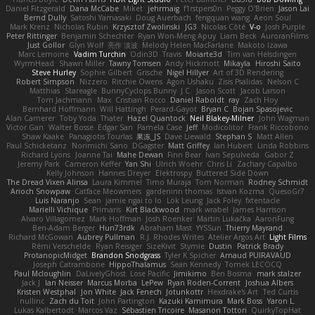
Daniel Fitzgerald
Dana McCabe
Miket
jehrmaig
f1rstpers0n
Peggy O'Brien
Jason Lai
Bernd Dully
Satoshi Yamasaki
Doug Auerbach
fengquan wang
Aeon Soul
Mark Krenz
Nicholas Rubin
Krzysztof Zwolinski
JG3
Nicolas Côté
V-o
Josh Purple
Peter Rittinger
Benjamin Schechter
Ryan Won-Meng Apuy
Liam Beck
AuroranFilms
Just Gollor
Glyn Wolf
亮作 淡波
Melody Helen MacFarlane
Makoto Izawa
Marc Lemoine
Vadim Turchin
Odin3D
Travis
Moiarte3d
Tim van Helsdingen
WyrmHead
Shawn Miller
Tawny Tomsen
Andy Hickmott
Mikayla
Hiroshi Saito
Steve Hurley
Sophie Gilbert
Grische
Nigel Hillyer
Art of 3D Rendering
Robert Simpson
Nizzero
Ritchie Owens
Agon Ushaku
Zisis Psalidas
Nelson C
Matthias
Stareagle
BunnyCyclops Bunny
J.C.
Jason Scott
Jacob Larson
Tom Jachmann
Max
Cristian Rocco
Daniel Raboldt
ray
Zach Hoy
Bernhard Hoffmann
Will Hattingh
Perard-Gayot
Bryan C
Bojan Spasojevic
Alan Camerer
Toby Yoda
Thater
Hazel Quantock
Neil Blakey-Milner
John Wagman
Victor Gan
Walter Bosse
Edgar San
Pamela Case
Jeff
Modicolitor
Frank Riccobono
Shaw Kaake
Panagiotis Tourlas
果冻_JS
Dave Liewald
Stephan S
Matt Allen
Paul Schicketanz
Norimichi Sano
DGagster
Matt Griffey
Ian Hubert
Linda Robbins
Richard Lyons
Joanne Tai
Mahe Dewan
Finn Bear
Ivan Sepulveda
Gabor Z
Jeremy Park
Cameron Keffer
Yan Shi
Ulrich Woehr
Chris Li
Zachary Capalbo
Kelly Johnson
Hannes Dreyer
Elektrospy
Buttered Side Down
The Dread Vixen Alinsa
Laura Kimmel
Timo Muraja
Tom Norman
Rodney Schmidt
Arioch Snowpaw
Catface Meowmers
gardeninn thomas
Istvan Kozma
QuesoGr7
Luis Naranjo
Sean
jamie ngai to lo
Lök Leung
Jack Foley
fxtentacle
Marielli Vichique
Primaris
Kirt Blackwood
mark wrabel
James Harrison
Alvaro Villagomez
Mark Hoffman
Josh Roenker
Martin Lukačka
AaronFung
Ben-Adam Berger
Hun73rdk
Abraham Mast
YYSSun
Thierry Mayrand
Richard McGowan
Aubrey Pullman
R.J. Rhodes Writes
Atelier Argos Art
Light Films
Rémi Verschelde
Ryan Reisiger
SizeKivit
Stymie
Dustin
Patrick Brady
ProtanopicMidget
Brandon Snodgrass
Tyler K Spicher
Arnaud PUIRAVAUD
Joseph Catrambone
HippoThalamus
Sean Kennedy
Tomek LECOCQ
Paul Mcloughlin
DaLivelyGhost
Lose Pacific
Jimikimo
Ben Bosma
mark stalzer
Jack J
Ian Neisser
Marcus Morba
LePew
Ryan Roden-Corrent
Joshua Albers
Kristen Westphal
Jon White
Jack Fenech
Jotunkottr
Hexdrake's Art
Ted Curtis
nullinc
Zach du Toit
John Partington
Kazuki Kamimura
Mark Boss
Yaron L.
Lukas Kalbertodt
Marcos Vaz
Sébastien Tricoire
Masanori Tottori
QuirkyTopHat