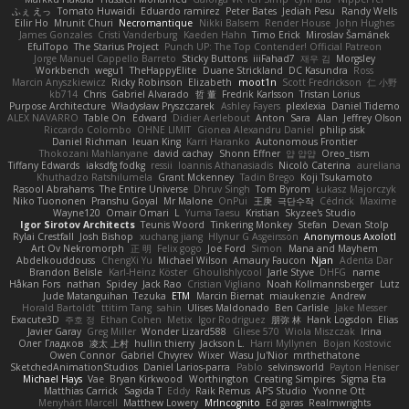
ふぇ えっ
Tomato Huwaidi
Eduardo ramirez
Peter Bates
Jediah Pesu
Randy Wells
Eilir Ho
Mrunit Churi
Necromantique
Nikki Balsem
Render House
John Hughes
James Gonzales
Cristi Vanderburg
Kaeden Hahn
Timo Erick
Miroslav Šamánek
EfulTopo
The Starius Project
Punch UP: The Top Contender! Official Patreon
Jorge Manuel Cappello Barreto
Sticky Buttons
iiiFahad7
재우 김
Morgsley
Workbench
wegu1
TheHappyElite
Duane Strickland
DC Kasundra
Ross
Marcin Anyszkiewicz
Ricky Robinson
Elizabeth
moot1n
Scott Fredrickson
仁 小野
kb714
Chris
Gabriel Alvarado
哲 董
Fredrik Karlsson
Tristan Lorius
Purpose Architecture
Władysław Pryszczarek
Ashley Fayers
plexlexia
Daniel Tidemo
ALEX NAVARRO
Table On
Edward
Didier Aerlebout
Anton
Sara
Alan
Jeffrey Olson
Riccardo Colombo
OHNE LIMIT
Gionea Alexandru Daniel
philip sisk
Daniel Richman
Ieuan King
Karri Haranko
Autonomous Frontier
Thokozani Mahlanyane
david cachay
Shonn Effner
얍 얍얍
Oreo_tism
Tiffany Edwards
iaksdfg fodkg
ressii
Ioannis Athanasiadis
Nicolò Caterina
aureliana
Khuthadzo Ratshilumela
Grant Mckenney
Tadin Brego
Koji Tsukamoto
Rasool Abrahams
The Entire Universe
Dhruv Singh
Tom Byrom
Łukasz Majorczyk
Niko Tuononen
Pranshu Goyal
Mr Malone
OnPui
王庚
극단수작
Cédrick
Maxime
Wayne120
Omair Omari
L
Yuma Taesu
Kristian
Skyzee's Studio
Igor Sirotov Architects
Teunis Woord
Tinkering Monkey
Stefan
Devan Stolp
Rylai Crestfall
Josh Bishop
xuchang jiang
Hlynur G Asgeirsson
Anonymous Axolotl
Art Ov Nekromorph
正 明
Felix gogo
Joe Ford
Simon
Mana and Mayhem
Abdelkouddouss
ChengXi Yu
Michael Wilson
Amaury Faucon
Njan
Adenta Dar
Brandon Belisle
Karl-Heinz Köster
Ghoulishlycool
Jarle Styve
DHFG
name
Håkan Fors
nathan
Spidey
Jack Rao
Cristian Vigliano
Noah Kollmannsberger
Lutz
Jude Matanguihan
Tezuka
ETM
Marcin Biernat
miaukenzie
Andrew
Horald Bartoldt
ttitim Tang
sahin
Ulises Maldonado
Ben Carlisle
Jake Messer
Exacute3D
주호 정
Ethan Cohen
Metix
Igor Rodriguez
朋弥 林
Hank Logsdon
Elias
Javier Garay
Greg Miller
Wonder Lizard588
Gliese 570
Wiola Miszczak
Irina
Олег Гладков
凌太 上村
hullin thierry
Jackson L.
Harri Myllynen
Bojan Kostovic
Owen Connor
Gabriel Chvyrev
Wixer
Wasu Ju'Nior
mrthethatone
SketchedAnimationStudios
Daniel Larios-parra
Pablo
selvinsworld
Payton Heniser
Michael Hays
Vae
Bryan Kirkwood
Worthington
Creating Simpires
Sigma Eta
Matthias Carrick
Sagida T
Eddy
Raik Remus
APS Studio
Yvonne Ott
Menyhárt Marcell
Matthew Lowery
MrIncognito
Ed garas
Realmwrights