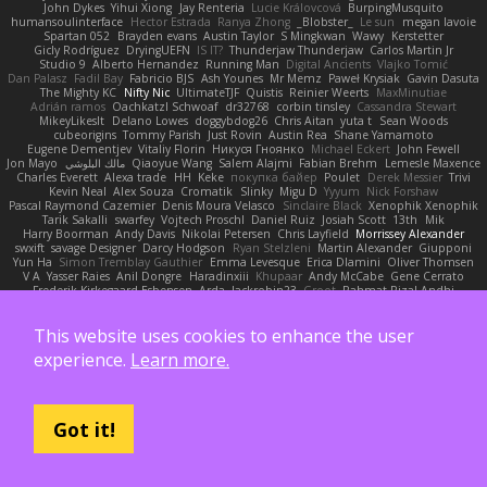
John Dykes
Yihui Xiong
Jay Renteria
Lucie Královcová
BurpingMusquito
humansoulinterface
Hector Estrada
Ranya Zhong
_Blobster_
Le sun
megan lavoie
Spartan 052
Brayden evans
Austin Taylor
S Mingkwan
Wawy
Kerstetter
Gicly Rodríguez
DryingUEFN
IS IT?
Thunderjaw Thunderjaw
Carlos Martin Jr
Studio 9
Alberto Hernandez
Running Man
Digital Ancients
Vlajko Tomić
Dan Palasz
Fadil Bay
Fabricio BJS
Ash Younes
Mr Memz
Paweł Krysiak
Gavin Dasuta
The Mighty KC
Nifty Nic
UltimateTJF
Quistis
Reinier Weerts
MaxMinutiae
Adrián ramos
Oachkatzl Schwoaf
dr32768
corbin tinsley
Cassandra Stewart
MikeyLikesIt
Delano Lowes
doggybdog26
Chris Aitan
yuta t
Sean Woods
cubeorigins
Tommy Parish
Just Rovin
Austin Rea
Shane Yamamoto
Eugene Dementjev
Vitaliy Florin
Никуся Гноянко
Michael Eckert
John Fewell
Jon Mayo
مالك البلوشي
Qiaoyue Wang
Salem Alajmi
Fabian Brehm
Lemesle Maxence
Charles Everett
Alexa trade
HH
Keke
покупка байер
Poulet
Derek Messier
Trivi
Kevin Neal
Alex Souza
Cromatik
Slinky
Migu D
Yyyum
Nick Forshaw
Pascal Raymond Cazemier
Denis Moura Velasco
Sinclaire Black
Xenophik Xenophik
Tarik Sakalli
swarfey
Vojtech Proschl
Daniel Ruiz
Josiah Scott
13th
Mik
Harry Boorman
Andy Davis
Nikolai Petersen
Chris Layfield
Morrissey Alexander
swxift
savage Designer
Darcy Hodgson
Ryan Stelzleni
Martin Alexander
Giupponi
Yun Ha
Simon Tremblay Gauthier
Emma Levesque
Erica Dlamini
Oliver Thomsen
V A
Yasser Raies
Anil Dongre
Haradinxiii
Khupaar
Andy McCabe
Gene Cerrato
Frederik Kirkegaard Esbensen
Arda
Jackrobin23
Groot
Rahmat Rizal Andhi
Daniel Ruiz G
Kortez Crockett
Michael Fuchs
Mike C.
Александр Татаринов
Schuyler Baker
matthew armer
Gav Judge
Sergio
Misik
Alexa Wilkerson Editing
This website uses cookies to enhance the user
Peter Pietlasky
Michael Buttaro
Jackt
Aero
Jacqueline Valero
Steve mcbees
Amberlie Rodriguez
Uranus Peregrine
kokuragari
CJ Duguay
Ivan
experience.
Learn more.
Assima Dauletbek
ツキ ミ
Adam
NinjaSubRosa
Andrew Stone
Avery
rwgames
felipe zucoli
ethan M
Yakoto
DB3d
Mason
Nene
高 日
Nicolo' Paolino
Cedar Scarlett
Tunanodra-P
Victor Bondatiy
Quentin
GWH
Kirsten
KT Mack
FrantaBOT
edwin Zhou
Blake Rizzo
Tal Smith
Carter Farrey
Angel
Juan José Castaño
HugoRC
Xenalto
Schmitthoffer Zsolt
indi81
biscuit
Kay
Toff
Got it!
Jovana
Sofiya Ibragimova
BlizzyFox
William Thirlaway
David Brown
Babacar Diop
Marco
noCrxdit
Samuel Furr
Trisha Chua
Skkiff
nan mi
GlazeDonut
William Travis
Aspyr
David Vidmar
Whispers
rony maayan
Sergio Rizen
abimi
Ace 6s
TLAlice
Brandon Gowera
Qupomotion
anwar hakim
mkdesigners
Patrick W