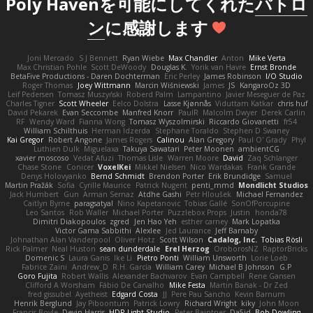
Poly Havenを可能にしてくれた
パトロ
ン
に感謝します
Joni Mercado
S J Bennett
Ryan Wiebe
Max Chandler
Anton
Mike Verta
Max Christian Pohle
Scott DeWoody
Douglas K.
Yorik van Havre
Ernst Bronde
BetaFive Productions - Daren Dochterman
Eric Perley
James Robinson
I/O Studio
Roger Thomas
Joey Wittmann
Marcin Wiśniewski
James
JS
KangaroOz 3D
Leif Pedersen
Tomasz Muszyński
Roberd Palm
Lampantino
Javier Meseguer de Paz
Charles Tigner
Scott Wheeler
Eelco Dolstra
Lasse Kjønnås
Viduttam Katkar
chris huf
David Pekarek
Evan Seccombe
Manfred Knorr
PaulR
Malcolm Dwyer
Derek Carlin
RF
Wendy Ward
Fianna Wong
Tomasz Wyszolmirski
Riccardo Giovanetti
fr54
William Schilthuis
Herman Idzerda
Stephane Toraldo
Stephen D Swaney
Kai Gregor
Robert Angone
James Rogers
Calinou
Alan Gregory
Paul O' Grady
Phyl
Luthien Dulk
Miguelaxa
Takuya Sawatari
Peter Moonen
ambientCG
xavier moscoso
Vedat Afuzi
Thomas Lisle
Warren Moore
David
Zaq Schlanger
Chase Stone
Conicer
VoxelKei
Mikkel Nielsen
Nico Wardakas
Frank Grande
Denys Holovyanko
Bernd Schmidt
Brendon Porter
Erik Brundidge
Samuel
Martin Pražák
Sofia
Cyrille Maurice
Patrick Nugent
penti_mmd
Mondlicht Studios
Jack Humbert
Gun
Arman Sernaz
Atdhe Gashi
Petr Hloušek
Michael Fernandez
Caitlyn Byrne
paragsatyal
Nino Kapetanovic
Tobias Gallé
SonOfPorcupine
Leo Santos
Rob Waller
Michael Porter
Puzzlebox Props
Justin
honda78
Dimitri Diakopoulos
zgred
Jen Hao Yeh
esther carney
Mark Lopatka
Victor Gama Sabbithi
Alexlee
Jed Laurance
Jeff Barnaby
Johnathan Alan Vanderpool
Oliver Hotz
Scott Wilson
Cadalog, Inc.
Tobias Rösli
Rick Palmer
Neal Huston
sean dunderdale
Erel Herzog
OroborosNZ
RaptorBricks
Domenic S
Laura Ganis
Ike Li
Pietro Ponti
William Unsworth
Lorie Loeb
Fabrice Zaini
Andrew_D
R.H. García
William Carey
Michael B Johnson
G.P
Goro Fujita
Robert Wallis
Alexander Bachvarov
Evan Campbell
Rene Gansen
Clifford A Worsham
Fábio De Carvalho
Mike Festa
Martin Banak - Dr Zed
fred gissubel
Ayetheist
Edgard Costa
JJ
Pere Pau Sancho
Kevin Barnum
Henrik Berglund
Jay Piboontum
Patrick Lowry
Richard Wright
kiky
John Moon
Francis Boyle
Devin Harris
HDR Light Studio
Peter Baintner
Da5id
Bob Dowling