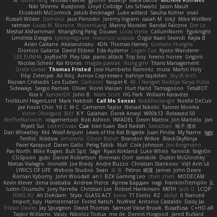
St
Gooo Tang
Nicolas Hafner
gyomh
adaktyl
Kiara Battle
Michelle Rothwell
Niki Shterev
RussJones
Lloyd Collidge
Lev Schwartz
Jason Mault
Elizabeth McCormick
Jakob Recknagel
Luke willard
Sascha Kohler
snail
Russell Wilder
Demerui
Jace Perrodin
Jeremy Ingram
isaiah M
lokjl
Mike Wellfare
ratman
Lucas M. Morone
WyvernLang
Manny Morales
Randal Falcone
Der Le
Meshal Alshammari
KhangXing Pang
Douwe
Lucas Vieira
CallumNorm
Egoknight
Limitless Designs
tylerspetgoose
maurizio sciascia
Özgür Kaan Sevindi
Kayla B
Arian Castane
Akaiseutoseu
4DN
Thomas Harvey
Giuliano Hungria
Dionicio Galarza
David Ebbevi
Eda Aydemir
Logan Cox
Kyoto Wanderer
LEE EUNHA
JoyBox19
Play Usa
panic attack
Trip boy
heeno honee
Grigorii
Nicolas Scheer
Kai Krones
magda pawlak
ikung gmr
Titans Management
Greta Gedat
Thomas Fristed
Jose Humberto Ramirez
mura
Martin Holy
Filip Zelenjak
Ali Kılıç
Антон Сергеевич
bahriye taşdelen
Sky JK Arch
Razvan Cristiadis
Leo Euden
Carbonic
Kacper K
40. I Nengah Raditya Karya Putra
Sideways
Sergio Pamies
Oliver
Viorel Vlaican
Hurt Hand
Tamagoooo
TetaBOT
Kira V
XanderDK
John B.
Mark Scott
HG Park
William Karavites
Trollstuhl HagenLord
Mark Habbish
Call Me Sensei
NotARectangle
Noelle DeCuir
jae hoon Choi
Yd C
M C
Cameron Taylor
Nenad Nikolic
Tanner Moerke
Victor Ofvergard
苏打
K Y
Galahan
Derek Anwyl
W00k13
Released 50
MeTheManwich
iosgamertool
Bob Ashton
INFADEL
Devin Mattox
Jon Martello
Jan
Wyatt Sui
LesterCovax
Cue
tran tuan
Bad Radish
Sebastian
暁子 清水
Dan Wheatley
Md. Wasif Anjum
Lewis of the Rat Brigade
Juan Pinilla
My Name
Iggy
Terifict
Kiddow
simsterns
Olivier Babet
Brandon Wilkie
BlackSkyNinja
Pavel Karapud
Daren Gallo
Peleg Tabib
Null
Cole Johnson
Joe Bergmann
Pav North
Mike Rogers
Bull Spit
Sage
Ryan Kirkland
Luke White
Yannick
falgn0n
CGSpoon
gubi
Daniel Robertson
Brennan Oort
sanxbile
Dustin McGlinchey
Matias Vialagro
lininx66
Joe Brady
Andre Buzzo
Christian Stankovic
Việt Anh Lê
LYRICS OF LIFE
Webora Studios
Sean
乐 音
Petros
眠瓏
James
John Deere
Roman Vyborny
John Woodall
an l
BZK Gaming Leo
chen zhen
MODECAM
Kevin Klever
dima sirababa
Andrew Pierce
Артем Бардин
nagi
FranklinTremplin
JL
Iustin Ocunschi
Joey Parrella
Christian Lee
Robert Hankinson
M0TH
Jack Ü
LCQP
FENG XU
Ali DeAdam
Styxx
GLASS ACT
kona
T1 Exotic
RZ
abby!
ll Stanced
Import_bpy
Hamsternator
Forest Katsch
NuWest
Antonio Castaldo
Daisy Jai
Tristan Davies
Jay Spurgeon
David Thomas
Samuel Vikse Bruvik
BusaBusa
C+HO aR
Taylor Williams
Vasily
Nikoloz Todua
ma de
Dennis Hosgood
Jared Bullard