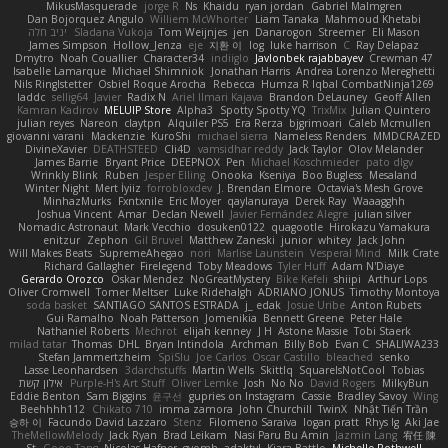
MikusMasquerade
jorge R
Ns
Khaidu
ryan jordan
Gabriel Malmgren
Dan Bojorquez Angulo
Williem McWhorter
Liam Tanaka
Mahmoud Khetabi
יניב חלה
Sladana Vukoja
Tom Weijnjes
jen
Danarogon
Streemer
Eli Mason
James Simpson
Hollow_Jenza
eje
지환 이
log
luke harrison
C
Ray Delapaz
Dmytro
Noah Couallier
Character34
indiiglo
Javlonbek rajabbayev
Crewman 47
Isabelle Lamarque
Michael Shimniok
Jonathan Harris
Andrea Lorenzo Mereghetti
Nils Ringlstetter
Osbiel Roque Arocha
Rebecca
Humza R Iqbal CombatNinja1269
laddc
sellig64
Javier
Radix N
Ariel Ilmari Kajava
Brandon DeLauney
Geoff Allen
Kamran Kadirov
MELUIP Store
Alpha3
Spotty Spotty YQ
TrixMix
Julian Quintero
julian reyes
Nareon
claytpn
Alquiler PS5
Era Rerza
bjgrimoari
Caleb Mcmullen
giovanni varani
Mackenzie
KuroShi
michael sierra
Nameless Renders
MMDCRAZED
DivineXavier
DEATHSTEED
Cli4D
vamsidhar reddy
Jack Taylor
Olov Melander
James Barrie
Bryant Price
DEEPNOX
Pen
Michael Koschmieder
pato dlgv
Wrinkly Blink
Ruben
Jesper Elling
Onooka
Kseniya
Boo Bugless
Mesaland
Winter Night
Mert İyiiz
forrobloxdev
J. Brendan Elmore
Octavia's Mesh Grove
MinhazMurks
Fxntxnile
Eric Moyer
qaylanuraya
Derek Ray
Waaagghh
Joshua Vincent
Amar
Declan Newell
Javier Fernández Alegre
julian silver
Nomadic Astronaut
Mark Vecchio
dosuken0122
quagootle
Hirokazu Yamakura
enitzur
Zephon
Gil Bruvel
Matthew Zaneski
junior
whitey
Jack John
Will Makes Beats
SupremeAhegao
nori
Marlise Launstein
Vesperal Mind
Milk Crate
Richard Gallagher
Firelegend
Toby Meadows
Tyler Huff
Adam N'Diaye
Gerardo Orozco
Oskar Mendez
NoGreatMystery
Bike Kefeli
shiipi
Arthur Lops
Oliver Cromwell
Tomer Meltser
Luke Ridehalgh
ADRIANO JONUS
Timothy Montoya
soda basket
SANTIAGO SANTOS ESTRADA
j_ edak
Josue Uribe
Anton Rubets
Gui Ramalho
Noah Patterson
Jomenikia
Bennett Greene
Peter Hale
Nathaniel Roberts
Mechrot
elijah kenney
J H
Astone Massie
Tobi Staerk
milad tatar
Thomas
DHL
Bryan Intindola
Archman
Billy Bob
Evan C
SHALIWA233
Stefan Jammertzheim
SpiSlu
Joe Carlos
Oscar Castillo
bleached
senko
Lasse Leonhardsen
3darchstuffs
Martin Wells
Skittlq
SquareIsNotCool
Tobias
אילון קשת
Purple-H's Art Stuff
Oliver Lemke
Josh
No No
David Rogers
MilkyBun
Eddie Benton
Sam Biggins
윤구선
gupries on Instagram
Cassie
Bradley Savoy
Wing
Beehhhh112
Chikato 710
imma zamora
John Churchill
TwinX
Nhật Tiến Trần
승하 이
Facundo David Lazzaro
Stenz
Filomeno Saraiva
logan pratt
Rhys lg
Aki Jae
TheMellowMelody
Jack Ryan
Brad Leikam
Nasi Paru Bu Amin
Jazmin Lang
宥任 陳