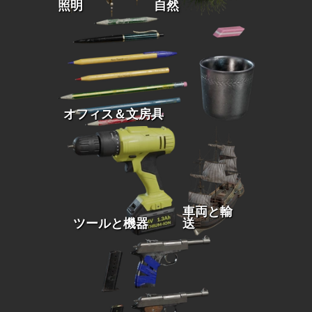
照明
自然
オフィス＆文房具
車両と輸
ツールと機器
送