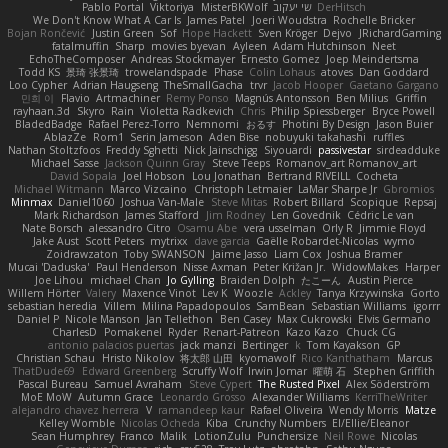
Pablo Portal
Viktoriya
MisterBKWolf
שי יעקוב
DerHitsch
We Don't Know What A Car Is
James Patel
Joeri Woudstra
Rochelle Bricker
Bojan Rončević
Justin Green
Sof
Hope Hackett
Sven Kröger
Dejvo
JRichardGaming
fatalmuffin
Sharp
movies byevan
Ayleen
Adam Hutchinson
Neet
EchoTheComposer
Andreas Stockmayer
Ernesto Gomez
Joep Meindertsma
Todd KS
景琦 张景琦
trowelandspade
Phase
Colin Lohaus
atoves
Dan Goddard
Loo Cypher
Adrian Haugseng
TheSmallGacha
trvr
Jacob Hooper
Gaetano Gargano
민희 이
Flavio
Artmachiner
Remy Ponso
Magnús Antonsson
Ben Milius
Griffin
rayhaan.3d
Skyro
Rain
Violetta Radkevich
Chris
Philip Spiessberger
Bryce Powell
BladedBadge
Rafael Perez-Torro
Nemnomi
おるす
Photini By Design
Jason Buier
AblazZe
Rom1
Serin Jameson
Aden Bise
nobuyuki takahashi
ruffles
Nathan Stoltzfoos
Freddy Sghetti
Nick Jainschigg
Siyouardi
passivestar
sirdeadduke
Michael Sasse
Jackson Quinn Gray
Steve Teeps
Romanov_art Romanov_art
David Sopala
Joel Hobson
Lou Jonathan
Bertrand RIVEILL
Cocheta
Michael Witmann
Marco Vizcaino
Christoph Letmaier
LaMar Sharpe Jr
Gbromios
Minmax
Daniel1060
Joshua Van-Male
Steve Mitas
Robert Billard
Scopique
Repsaj
Mark Richardson
James Stafford
Jim Rodney
Len Govednik
Cédric Le van
Nate Borsch
alessandro Citro
Osamu Abe
vera usselman
Orly R
Jimmie Floyd
Jake Aust
Scott Peters
mytrixx
dave garcia
Gaëlle Robardet-Nicolas
wymo
Zoidrawzaton
Toby SWANSON
Jaime Jasso
Liam Cox
Joshua Bramer
Mucai 'Daduska'
Paul Henderson
Nisse Axman
Peter Križan Jr.
WidowMakes
Harper
Joe Lihou
michael Chan
Jo Gylling
Braiden Dolph
たこーん
Austin Pierce
Willem Hörter
Valery
Maxence Vinot
Lev K
Woozle
Ackley
Tanya Krzywinska
Gorto
sebastian heredia
Villem
Milina Papadopoulos
SamBean
Sebastian Williams
igorrr
Daniel P
Nicole Manson
Jan Tellethon
Ben Casey
Max Cukrowski
Elvis Germano
CharlesD
Pomakenel
Ryder
Renart-Patreon
Kazo Kazo
Chuck CG
antonio palacios puertas
jack manzi
Bertinger
k
Tom Kayakson
GP
Christian Schau
Hristo Nikolov
将太郎 山田
kyomawolf
Rico Kanthatham
Marcus
ThatDude69
Edward Greenberg
Scruffy Wolf
Irwin Jomar
曜萌 石
Stephen Griffith
Pascal Bureau
Samuel Avraham
Steve Cypert
The Rusted Pixel
Alex Söderström
MoE MoW
Autumn Grace
Leonardo Grosso
Alexander Williams
KerriTheWriter
alejandro chavez herrera
V
ramandeep kaur
Rafael Oliveira
Wendy Morris
Matze
Kelley Womble
Nicolas Ocheda
Kiba
Crunchy Numbers
El/Ellie/Eleanor
Sean Humphrey
Franco
Malik
LotionZulu
Punchersize
Neil Rowe
Nicolas