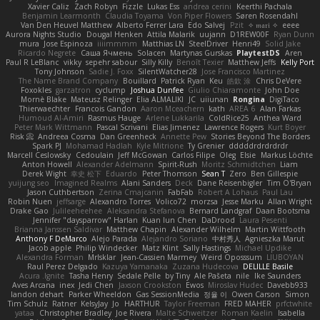
Xavier Caliz
Zach Robyn
Fizzle
Lukas Ess
andrea cerini
Keerthi Pachala
Benjamin Learmonth
Claudia Toyama
Von Piper Flowers
Søren Rosendahl
Van Den Heuvel Matthew
Alberto Ferrer Lara
Edo Salvej
Pzit
✧ 𝔪𝔞𝔯𝔦 ✧
eeee
Aurora Nights Studio
Dougal Henken
Attila Malarik
uujann
D1REW00F
Ryan Dunn
mura
Jose Espinoza
iiiimmmm
Matthias LN
SteelDriver
Henri49
Solid Jake
Ricardo Negrete
Саша Ячмень
Solacen
Martynas Gurskas
PlaytestDS
Aren
Paul R LeBlanc
vikky
sepehr sabour
Silly Killy
Benoît Texier
Matthew Jeffs
Kelly Port
Tony Johnson
Sadie J. Foxx
SilentWatcher28
Jose Francisco Martinez
The Name Brand Company
Bouillard
Patrick Ryan
Keu
皓欽 涂
Chris DeVere
Foxokles
garzatron
cyclump
Joshua Dunfee
Giulio Chiaramonte
John Doe
Mornè Blake
Mateusz Relinger
Elia ALMALIKI
JC
uiiunan
Rongina
DigiTaco
Thierwaechter
Francois Gandon
Aaron Mceachern
kath
AREA 6
Alan Farkas
Humoud Al-Amiri
Rasmus Hauge
Arlene Lukkarila
ColdRice25
Anthea Ward
Peter Mark Wittmann
Pascal Scrivani
Elias Jimenez
Lawrence Rogers
Kurt Boyer
Risk 📀
Andreea Cosma
Dan Greenheck
Annette Pew
Stories Beyond The Borders
Spark PJ
Mohamad Hadlah
Kyle Mitrione
Ty Grenier
dddddrdrdrdrdr
Marcell Ceslowsky
Cedoulain
Jeff McGowan
Carlos Filipe
Oleg
Elsie
Markus Löchte
Anton Howell
Alexander Adelmann
Spirit-Rush
Moritz Schmidtchen
Liam
Derek Wight
幸史 松下
Eduardo
Peter Thomson
Sean T
Zero
Ben Gillespie
yuijung seo
Imagined Realms
Alani Sanders
Deck
Dane Reisenbigler
Tim O'Bryan
Jason Cuthbertson
Zerina Cmajcanin
FabFab
Robert A Lohaus
Paul Lau
Robin Nuen
jeffsarge
Alexandro Torres
Volico72
morzsa
Jesse Marku
Allan Wright
Drake Gao
Julileeheehee
Aleksandra Stefanova
Bernard Landgraf
Daan Bootsma
Jennifer "daysparrow" Harlan
Kuan lun Chen
DaDrood
Laura Pesenti
Brianna Janssen Saldivar
Matthew Chapin
Alexander Wilhelm
Martin Wittfooth
Anthony F DeMarco
Alejo Parada
Alejandro Soriano
中村秀人
Agnieszka Marut
Jacob apple
Philip Windecker
Matz Klint
Sally Hastings
Michael Updike
Alexandra Forman
MrIsklar
Jean-Cassien Marmey
Weird Oposssum
LIUBOYAN
Raul Perez Delgado
Kazuya Yamanaka
Zuzana Hudecova
DELILLE Basile
Acura .Ignite
Tasha Henry
Sedale Pelle
by Tiny
Ale Pašeta
nile
Ike Saunders
Aves Arcana
inex
Jedi Chen
Jaxson Crookston
Ewos
Miroslav Hudec
Davebb933
landon dehart
Parker Wheeldon
Gas SessionMedia
정율 이
Owen Carson
Simon
Tim Schulz
Ratner
KelsyJay
Jo
HARTHUR
Taylor Freeman
FRED MAHER
prfctwhite
yataa
Christopher Bradley
Joe Rivera
Malte Schweitzer
Roman Kaelin
Isabella