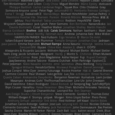
Ben Hoffman
Matthew Edgmon
Tara Exotic
Juha Lindfors
Haydon Costall
Gonzako
Tim Winkelmann
Joel Green
Cody Chow
Miguel Mendez
Mario Epsley
dvdcusick
Philippe Bartholi
Carlos Cardenas Negro
Squak Box
Chlo Christine
Gray
Someone Anyone
sonal
Peter Page
Saturnis#6115
Heriberto Reinoso Gallegos
Elena T
Strogg
DaskalosBCE
ManiacMayo
Michael Hirschfelder
Joshua Palfrey
A
Maximino Huertas Vila
Shansen
Pureon
Rinalds Miļicins
Monica Pirvu
家俊 吴
Jahluu
Paul Marshall
Tabia Lourenco
Redlion
HeyoNSFW
Darry
Wojciech Świątkiewicz
Jack Lynch
Peter Siemens
Ben Berntsen
Nananekoko
Ian
Davide Bortoletti
Coral
Heather Walker
Jonathan Shelley
Martín Franchi
Bianca Goldbach
Beefree
治英 矢島
Caleb Simmons
Nathan
baitham i
Maet
Jean
Fenice Ardente
Fabian Norrby
Fatimah Aziz
Andrew
Johanna Fate
Mike Weber
HARRISON PARKER
Ned Fullsom
Ergo Venatus
D
Marco De mitri
Iulian-Eduard Varvara
Jack Plummer
Temple Simpson
Jonathan Diaz
Jadriaan
paul paviot
Emma Reynolds
Michael Rampe
Anna Kasunic
mleczyk
Valeria Rosales
ZerozenSFM
tbycae
Chloe Kiso
Alastair JL
chen li
OOPS!
Alessandro & Riccardo Lazzarin
Wilhelm Nylund
Michael Bertin
Michael Stetler
Yashi Zeng
Jacob Schelbert
Malignant
Hardy
J
Moritz S.
Chihirios
Ethan Mulwee
Jonathan Correa
Rose
Jhon Magdalena
Aisha Harper
Fuji
Rupert Eveleigh
JaaySweeney
Andrei Tabone
Ruslana Dutchak
Allen Partridge
EpsilonCG
Peter Jessiman
Nikki Navaille
komito
emil
Saintetixx
Zhou Weitong
Tony Elwood
Sprague Williams
FeroshGirlSims
Worawut Pongchen
Daniel Jennings
Joshua Conard
Mike Dyer
Jeremy Fukunaga
Rockie Hoerter
鸿彬 邱
Gabriel Brenne
Carmine Ciccone
Paul Shewan
luke gentile
Lux_Fox
azbeaupre
Binsei Numao
Quade Zaban
Aleksandra Davydenko
Benjamin Newman
Kumatora
Liam Jordan
Masanyao
Andreas Gohl
TheThomasTrainzUser
Line Ulv
John Dreessen
David Valentine
Edson Rodriguez
Dávid Borsodi
Lil Sleeping Bag
SubToMyYTplz
Bryn Couser
HanaYou
Hakar Kerarmor
Elric Chen
Michelle Hironaka
Yandong
Supachai Chanarittichai
Leonard Rio
Ben Seaman
Axis Design Studio | Elliott Benjamin
Steve Clements
Gordon S
Thomas Deisz
William Bergen II
Slompy
yotpak
Morgan
Ximo Llopis Barber
Piero Perez
Anthony Simuel
astroblur
Erik Miller
Fred Vollmer
Jeff Kissel
Martin Býšek
Jonathan Caron-Roberge
Gaston
Jose Luis
seryong kim
till toe
Nicolas Ocheda
Clemente Gonzalez
Sean McSharry
Jack Palmstrom
John Daineusaure
Bas Peeters
Sascha Donie
Marvin W Parker
Patrick
Zach Ball
Isaac
katren wood
Deek_Blue
Jason Eyre
Bradley Wilson
Cathy W
Dennis Torosyan
Brian Dolan
Cameron Koch