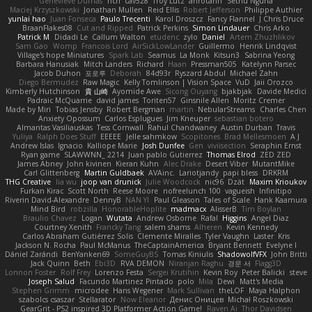
Genevieve Dumas
rich
cav528
Troy Lutz
ahrotahn
Sethu Nguna
Maciej Krzyszkowski
Jonathan Mullen
Reid Ellis
Robert Jefferson
Philippe Authier
yunlai hao
Juan Fonseca
Paulo Trecenti
Karol Droszcz
Fancy Flannel
J Chris Druce
BraanFlakes08
Cut and Ripped
Patrick Perkins
Simon Lindauer
Chris Arko
Patrick M
Didadi Le
Callum Walton
etudenc
zylo
Daniel
Artem Zhuzhlikov
Sam Gao
Womp
Francois Lord
AirSickLowLander
Guillermo
Henrik Lindqvist
Village's hope Miniatures
Spark Lab
Seamus
La Monk
Kitsun3
Sabrina Yeong
Barbara Hanusiak
Mitch Landers
Richard
Haan
Pressman505
Katelynn Parsec
Jacob Duhon
포로루
Deborah
84d93r
Ryszard Abdul
Michael Zahn
Diego Bermudez
Raw Magic
Kelly Tomlinson | Vision Space
VuD
Jaii Orozco
Kimberly Hutchinson
貴 山崎
Ayomide Awe
Sicong Ouyang
bjakbjak
Davide Medici
Padraic McQuarrie
david james
Toriten57
Ginsnile Allen
Moritz Cremer
Made by Miri
Tobias Jensby
Robert Bergman
martin
NebularStreams
Charles Chen
Anxiety Opossum
Carlos Esplugues
Jim Kneuper
sebastian botero
Almantas Vasiliauskas
Tess Cornwall
Rahul Chandwaney
Austin Durban
Travis
Yuliya
Ralph Does Stuff
EEEEE
Jelle sahmkow
Scopitones
Brad Mellesmoen
A J
Andrew Islas
Ignacio
Kalliope Marie
Josh Dunfee
Gen
viviisection
Seraphin Ernst
Ryan game
SLAWWNN_ 2214
Juan pablo Gutierrez
Thomas Elrod
ZED ZED
James Abney
John kivinen
Kieran Kuhn
Alec Drake
Desert Viber
MutantMike
Carl Glittenberg
Martin Guldbaek
AVAinc.
Lariotjandy
papi bless
DRKRM
THG Creative
lia wu
joop van drunick
Julie Woodcock
nic96
Dzät
Maxim Krioukov
Furkan Kirac
Scott North
Reese Moore
nofreelunch 100
vagueish
Infinitipo
Riverin David-Alexandre
DennyB
NAN YI
Paul Gleason
Tales of Scale
Hank Kaamura
Mind Bird
robzilla
HonorableHoplite
madmacx
AlisserB
Tim Boylan
Braulio Chavez
Logan
Wutata
Andrew Osborne
Rafal
Higgins
Angel Diaz
Courtney Xenith
Francky Tang
salem shams
Alheren
Kevin Kennedy
Carlos Abraham Gutiérrez Solis
Clemente Miralles
Tyler Vaughn
Laster
Kris
Jackson N. Rocha
Paul McManus
TheCaptainAmerica
Bryant Bennett
Evelyne I
Dániel Zarándi
BenYanken69
SomeGuyBS
Tomas Kiniulis
ShadowolfVFX
John Britti
Jack Quinn
Beth
Ebi3D
RVA DEMON
Niranjan Raghu
경문 서
Flagg3D
Lonnon Foster
Rolf Frey
Lorenzo Festa
Sergei Krutihin
Kevin Roy
Peter Balicki
steve
Joseph Salud
Facundo Martinez Pintado
polo
Mila
Dewi
Matt's Media
Stephen Grimm
microdee
Hans Wegener
Mark Sullivan
theLOF
Maya Halphon
szabolcs csaszar
Stellarator
Now Eleanor
Денис Оницев
Michał Roszkowski
GearGrit - PS2 inspired 3D Platformer Action Game!
Raven Ai
Thor Davidsen