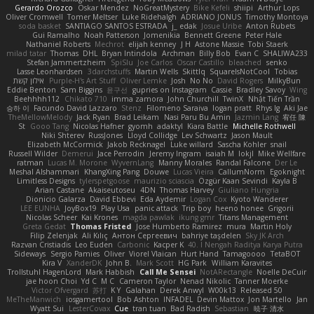
Gerardo Orozco
Oskar Mendez
NoGreatMystery
Bike Kefeli
shiipi
Arthur Lops
Oliver Cromwell
Tomer Meltser
Luke Ridehalgh
ADRIANO JONUS
Timothy Montoya
soda basket
SANTIAGO SANTOS ESTRADA
j_ edak
Josue Uribe
Anton Rubets
Gui Ramalho
Noah Patterson
Jomenikia
Bennett Greene
Peter Hale
Nathaniel Roberts
Mechrot
elijah kenney
J H
Astone Massie
Tobi Staerk
milad tatar
Thomas
DHL
Bryan Intindola
Archman
Billy Bob
Evan C
SHALIWA233
Stefan Jammertzheim
SpiSlu
Joe Carlos
Oscar Castillo
bleached
senko
Lasse Leonhardsen
3darchstuffs
Martin Wells
Skittlq
SquareIsNotCool
Tobias
אילון קשת
Purple-H's Art Stuff
Oliver Lemke
Josh
No No
David Rogers
MilkyBun
Eddie Benton
Sam Biggins
윤구선
gupries on Instagram
Cassie
Bradley Savoy
Wing
Beehhhh112
Chikato 710
imma zamora
John Churchill
TwinX
Nhật Tiến Trần
승하 이
Facundo David Lazzaro
Stenz
Filomeno Saraiva
logan pratt
Rhys lg
Aki Jae
TheMellowMelody
Jack Ryan
Brad Leikam
Nasi Paru Bu Amin
Jazmin Lang
宥任 陳
St
Gooo Tang
Nicolas Hafner
gyomh
adaktyl
Kiara Battle
Michelle Rothwell
Niki Shterev
RussJones
Lloyd Collidge
Lev Schwartz
Jason Mault
Elizabeth McCormick
Jakob Recknagel
Luke willard
Sascha Kohler
snail
Russell Wilder
Demerui
Jace Perrodin
Jeremy Ingram
isaiah M
lokjl
Mike Wellfare
ratman
Lucas M. Morone
WyvernLang
Manny Morales
Randal Falcone
Der Le
Meshal Alshammari
KhangXing Pang
Douwe
Lucas Vieira
CallumNorm
Egoknight
Limitless Designs
tylerspetgoose
maurizio sciascia
Özgür Kaan Sevindi
Kayla B
Arian Castane
Akaiseutoseu
4DN
Thomas Harvey
Giuliano Hungria
Dionicio Galarza
David Ebbevi
Eda Aydemir
Logan Cox
Kyoto Wanderer
LEE EUNHA
JoyBox19
Play Usa
panic attack
Trip boy
heeno honee
Grigorii
Nicolas Scheer
Kai Krones
magda pawlak
ikung gmr
Titans Management
Greta Gedat
Thomas Fristed
Jose Humberto Ramirez
mura
Martin Holy
Filip Zelenjak
Ali Kılıç
Антон Сергеевич
bahriye taşdelen
Sky JK Arch
Razvan Cristiadis
Leo Euden
Carbonic
Kacper K
40. I Nengah Raditya Karya Putra
Sideways
Sergio Pamies
Oliver
Viorel Vlaican
Hurt Hand
Tamagoooo
TetaBOT
Kira V
XanderDK
John B.
Mark Scott
HG Park
William Karavites
Trollstuhl HagenLord
Mark Habbish
Call Me Sensei
NotARectangle
Noelle DeCuir
jae hoon Choi
Yd C
M C
Cameron Taylor
Nenad Nikolic
Tanner Moerke
Victor Ofvergard
苏打
K Y
Galahan
Derek Anwyl
W00k13
Released 50
MeTheManwich
iosgamertool
Bob Ashton
INFADEL
Devin Mattox
Jon Martello
Jan
Wyatt Sui
LesterCovax
Cue
tran tuan
Bad Radish
Sebastian
暁子 清水