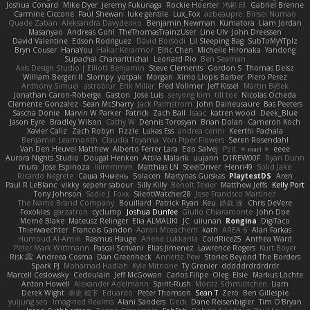
Joshua Conard
Mike Dyer
Jeremy Fukunaga
Rockie Hoerter
鸿彬 邱
Gabriel Brenne
Carmine Ciccone
Paul Shewan
luke gentile
Lux_Fox
azbeaupre
Binsei Numao
Quade Zaban
Aleksandra Davydenko
Benjamin Newman
Kumatora
Liam Jordan
Masanyao
Andreas Gohl
TheThomasTrainzUser
Line Ulv
John Dreessen
David Valentine
Edson Rodriguez
Dávid Borsodi
Lil Sleeping Bag
SubToMyYTplz
Bryn Couser
HanaYou
Hakar Kerarmor
Elric Chen
Michelle Hironaka
Yandong
Supachai Chanarittichai
Leonard Rio
Ben Seaman
Axis Design Studio | Elliott Benjamin
Steve Clements
Gordon S
Thomas Deisz
William Bergen II
Slompy
yotpak
Morgan
Ximo Llopis Barber
Piero Perez
Anthony Simuel
astroblur
Erik Miller
Fred Vollmer
Jeff Kissel
Martin Býšek
Jonathan Caron-Roberge
Gaston
Jose Luis
seryong kim
till toe
Nicolas Ocheda
Clemente Gonzalez
Sean McSharry
Jack Palmstrom
John Daineusaure
Bas Peeters
Sascha Donie
Marvin W Parker
Patrick
Zach Ball
Isaac
katren wood
Deek_Blue
Jason Eyre
Bradley Wilson
Cathy W
Dennis Torosyan
Brian Dolan
Cameron Koch
Xavier Caliz
Zach Robyn
Fizzle
Lukas Ess
andrea cerini
Keerthi Pachala
Benjamin Learmonth
Claudia Toyama
Von Piper Flowers
Søren Rosendahl
Van Den Heuvel Matthew
Alberto Ferrer Lara
Edo Salvej
Pzit
✧ 𝔪𝔞𝔯𝔦 ✧
eeee
Aurora Nights Studio
Dougal Henken
Attila Malarik
uujann
D1REW00F
Ryan Dunn
mura
Jose Espinoza
iiiimmmm
Matthias LN
SteelDriver
Henri49
Solid Jake
Ricardo Negrete
Саша Ячмень
Solacen
Martynas Gurskas
PlaytestDS
Aren
Paul R LeBlanc
vikky
sepehr sabour
Silly Killy
Benoît Texier
Matthew Jeffs
Kelly Port
Tony Johnson
Sadie J. Foxx
SilentWatcher28
Jose Francisco Martinez
The Name Brand Company
Bouillard
Patrick Ryan
Keu
皓欽 涂
Chris DeVere
Foxokles
garzatron
cyclump
Joshua Dunfee
Giulio Chiaramonte
John Doe
Mornè Blake
Mateusz Relinger
Elia ALMALIKI
JC
uiiunan
Rongina
DigiTaco
Thierwaechter
Francois Gandon
Aaron Mceachern
kath
AREA 6
Alan Farkas
Humoud Al-Amiri
Rasmus Hauge
Arlene Lukkarila
ColdRice25
Anthea Ward
Peter Mark Wittmann
Pascal Scrivani
Elias Jimenez
Lawrence Rogers
Kurt Boyer
Risk 📀
Andreea Cosma
Dan Greenheck
Annette Pew
Stories Beyond The Borders
Spark PJ
Mohamad Hadlah
Kyle Mitrione
Ty Grenier
dddddrdrdrdrdr
Marcell Ceslowsky
Cedoulain
Jeff McGowan
Carlos Filipe
Oleg
Elsie
Markus Löchte
Anton Howell
Alexander Adelmann
Spirit-Rush
Moritz Schmidtchen
Liam
Derek Wight
幸史 松下
Eduardo
Peter Thomson
Sean T
Zero
Ben Gillespie
yuijung seo
Imagined Realms
Alani Sanders
Deck
Dane Reisenbigler
Tim O'Bryan