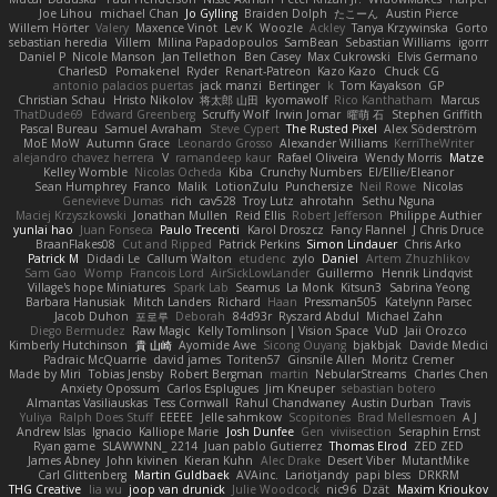
Joe Lihou
michael Chan
Jo Gylling
Braiden Dolph
たこーん
Austin Pierce
Willem Hörter
Valery
Maxence Vinot
Lev K
Woozle
Ackley
Tanya Krzywinska
Gorto
sebastian heredia
Villem
Milina Papadopoulos
SamBean
Sebastian Williams
igorrr
Daniel P
Nicole Manson
Jan Tellethon
Ben Casey
Max Cukrowski
Elvis Germano
CharlesD
Pomakenel
Ryder
Renart-Patreon
Kazo Kazo
Chuck CG
antonio palacios puertas
jack manzi
Bertinger
k
Tom Kayakson
GP
Christian Schau
Hristo Nikolov
将太郎 山田
kyomawolf
Rico Kanthatham
Marcus
ThatDude69
Edward Greenberg
Scruffy Wolf
Irwin Jomar
曜萌 石
Stephen Griffith
Pascal Bureau
Samuel Avraham
Steve Cypert
The Rusted Pixel
Alex Söderström
MoE MoW
Autumn Grace
Leonardo Grosso
Alexander Williams
KerriTheWriter
alejandro chavez herrera
V
ramandeep kaur
Rafael Oliveira
Wendy Morris
Matze
Kelley Womble
Nicolas Ocheda
Kiba
Crunchy Numbers
El/Ellie/Eleanor
Sean Humphrey
Franco
Malik
LotionZulu
Punchersize
Neil Rowe
Nicolas
Genevieve Dumas
rich
cav528
Troy Lutz
ahrotahn
Sethu Nguna
Maciej Krzyszkowski
Jonathan Mullen
Reid Ellis
Robert Jefferson
Philippe Authier
yunlai hao
Juan Fonseca
Paulo Trecenti
Karol Droszcz
Fancy Flannel
J Chris Druce
BraanFlakes08
Cut and Ripped
Patrick Perkins
Simon Lindauer
Chris Arko
Patrick M
Didadi Le
Callum Walton
etudenc
zylo
Daniel
Artem Zhuzhlikov
Sam Gao
Womp
Francois Lord
AirSickLowLander
Guillermo
Henrik Lindqvist
Village's hope Miniatures
Spark Lab
Seamus
La Monk
Kitsun3
Sabrina Yeong
Barbara Hanusiak
Mitch Landers
Richard
Haan
Pressman505
Katelynn Parsec
Jacob Duhon
포로루
Deborah
84d93r
Ryszard Abdul
Michael Zahn
Diego Bermudez
Raw Magic
Kelly Tomlinson | Vision Space
VuD
Jaii Orozco
Kimberly Hutchinson
貴 山崎
Ayomide Awe
Sicong Ouyang
bjakbjak
Davide Medici
Padraic McQuarrie
david james
Toriten57
Ginsnile Allen
Moritz Cremer
Made by Miri
Tobias Jensby
Robert Bergman
martin
NebularStreams
Charles Chen
Anxiety Opossum
Carlos Esplugues
Jim Kneuper
sebastian botero
Almantas Vasiliauskas
Tess Cornwall
Rahul Chandwaney
Austin Durban
Travis
Yuliya
Ralph Does Stuff
EEEEE
Jelle sahmkow
Scopitones
Brad Mellesmoen
A J
Andrew Islas
Ignacio
Kalliope Marie
Josh Dunfee
Gen
viviisection
Seraphin Ernst
Ryan game
SLAWWNN_ 2214
Juan pablo Gutierrez
Thomas Elrod
ZED ZED
James Abney
John kivinen
Kieran Kuhn
Alec Drake
Desert Viber
MutantMike
Carl Glittenberg
Martin Guldbaek
AVAinc.
Lariotjandy
papi bless
DRKRM
THG Creative
lia wu
joop van drunick
Julie Woodcock
nic96
Dzät
Maxim Krioukov