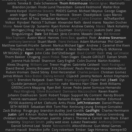
sotiris
Teneka B.
Dale Schwiesow
Thom Rittenhouse
Marcin Ignac
Martinotti
Brandon Jordan
Frode Lund Tharaldsen
Gerard Redmond
Walter Rice
Dennis Korpel
Matthew Stevens
PIXDES Games
Michael Mayeux
George Giagias
arash tirgari
Ryan Dening
Tim Warnock
Steven
Deadlyblack
Lupo Marcio
creative mart
M Tera
Sebastian Karlsson
Iaian7 / John Einselen
AsTheRainFell
Volkor
Rijndael
Patrick T Sullivan
Alexander Rath
david mares
Nayden Dochev
Moira
Never Give Up
Sunamii
Ryan Rohrer
Andrew Oakley
Maraz
Mark Kohalmy
Michigan J Frog
Harvey Fong
CJ Guzman
Beefyblimps
Joakim Dahl
Jose
BingusGringus
Dale
Sid Brown
Jānis Circenis
Masashi Ueda
Bill Kinnon
Max Topham
Austin Walzl
Hannes
Rens Bais
qualtro
Piotr
Andrew Stevenson
anthony lawrence
Stuart Marsh
Frans Verbaas
Adam Murtomaa
Phil Galler
Matthew Garnett-Frizelle
Saliven
Markus Michael Egger
Andrew
J
Caramel the Vixen
Timothy J. Aveni
Moth
James Miller
z
Nico Marniok
Timothy G. McKenna
MY.NIGNIG Jr.
Kigon
John Cido
Der12teEisvogel
Brad Corlett
Basti
maj
LaCimaise
Thom Bakker
Chogang
Jason Pielak
Tiran Dagan
Claude GIROLET
Darian Smith
Joenne Hub-Strobl
Shannon
Gary English
Colin Dunne
Martin Koťátko
Alexis Shuping
William Lee
Trevor Hughes
Gabriella Caldwell
Vasili Rodriguez
David Beneš
Jeremy Brouwer
Erik Dodolović
Paulo Henrique
Hoodwinkedfool
Ruben Vroman
David Sibley
Emil Herzenstiel
Charles Janson
Christian Gomez
James Wilson
Niko Bidoli
Danny Arnold
CGJackB
Jeremy Nelson
Anton Heymann
Leo S
Brendon Padjasek
Evan Tillett
Bryan Applegate
Dylan Hall
J Ewell
Dys
Quddle Jameson
patrick siemer
nate
Mareno Harr Olsen
Brett Williams
GREENCom'e Mapping
Ryan Bell
Xcrow
Pedro Javier Somoza Hernando
Paul Klingberg
Olivié Bouchard
Damiano Mazzocchini
Raven Realm
Johann Oosthuizen
Scott
Robert Tolppi: Support My Content
Randy Bloom
henrik rasmussen
Greenheart
Ransom Bergen
Andreas Wetter
Edomod
PD100 Academy of Art
Clafoutis
Arttu Piisila
JeffChristiansen
Daniel Phakos
SETH WEBER
Sebastian Witt
Tom Pike
Kenleung Leung
Enrique Gonzalez
Zack Bishop
Rouge guy
brandon dudley
Joel Gordils
GadFlight
Charles Herrmann
Justin
LvH
K Anon
Richie
Karim Mohamed
Weichnudel
Marcus Grennborg
christian cuttino
DaveHuman
juanito
Johan L
Theresa A. Carroll
Iain Black
Einarr
Volatility
Stephen Smith
joshy west xoxo
Łukasz Pawłowski
Anthony Dilmore
Daniel Schmid Leal
Steele
Nitrosimi96
ANonEMoose
Gun Metal Games
macoll macoll
Brandon Joffe
Cory robertson
Ember
Sage Himeros
Sweeper3D