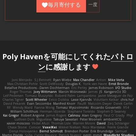
毎月寄付する
一度
Poly Havenを可能にしてくれた
パトロ
ン
に感謝します
Joni Mercado
S J Bennett
Ryan Wiebe
Max Chandler
Anton
Mike Verta
Max Christian Pohle
Scott DeWoody
Douglas K.
Yorik van Havre
Ernst Bronde
BetaFive Productions - Daren Dochterman
Eric Perley
James Robinson
I/O Studio
Roger Thomas
Joey Wittmann
Marcin Wiśniewski
James
JS
KangaroOz 3D
Leif Pedersen
Tomasz Muszyński
Roberd Palm
Lampantino
Javier Meseguer de Paz
Charles Tigner
Scott Wheeler
Eelco Dolstra
Lasse Kjønnås
Viduttam Katkar
chris huf
David Pekarek
Evan Seccombe
Manfred Knorr
PaulR
Malcolm Dwyer
Derek Carlin
RF
Wendy Ward
Fianna Wong
Tomasz Wyszolmirski
Riccardo Giovanetti
fr54
William Schilthuis
Herman Idzerda
Stephane Toraldo
Stephen D Swaney
Kai Gregor
Robert Angone
James Rogers
Calinou
Alan Gregory
Paul O' Grady
Phyl
Luthien Dulk
Miguelaxa
Takuya Sawatari
Peter Moonen
ambientCG
xavier moscoso
Vedat Afuzi
Thomas Lisle
Warren Moore
David
Zaq Schlanger
Chase Stone
Conicer
VoxelKei
Mikkel Nielsen
Nico Wardakas
Frank Grande
Denys Holovyanko
Bernd Schmidt
Brendon Porter
Erik Brundidge
Samuel
Martin Pražák
Sofia
Cyrille Maurice
Patrick Nugent
penti_mmd
Mondlicht Studios