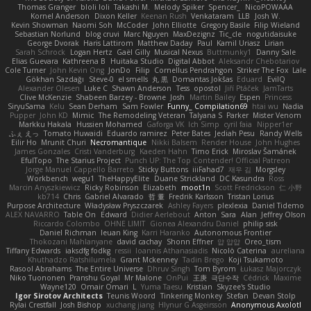
Thomas Granger
bloli loli
Takashi M.
Melody Spiker
Spencer_
NicoPOWAAA
Kornel Anderson
Dixon Keller
Keenan Rush
Venkataram
LLB
Josh W.
Kevin Showman
Naomi Soh
McCoder
John Elliotte
Gregory Basile
Filip Wieland
Sebastian Norlund
blog cruvi
Marc Nguyen
MaxDezignz
Tic_cle
nogutidaisuke
George Dvorak
Haris Lattirom
Matthew Daday
Paul
Kamil Uriasz
Lirian
Sarah Schrock
Logan Hertz
Gaël Gilly
Musical Nexus
Buttmunky1
Danny Sale
Elias Guevara
Kathreena B
Huitaka Studio
Digital Abbot
Aleksandr Chebotariov
Cole Turner
John Kevin Ong
JonDo
Filip
Cornellus Pendrahgon
Striker The Fox
Lale
Gökhan Sazdağı
Steve-0
el smells
丸 黒
Domantas Jokšas
Eduard
EvilQ
Alexander Olesen
Luke C
Shawn Anderson
Tess
opostol
Jiří Ptáček
JamTarts
Clive McKenzie
Shabeen Barzey - Browne
Josh
Martin Bailey
Espen
Princess
SiryuSama
Kelu
Sean Derham
Sam Fowler
Funny_ Compilation69
htai wu
Nadia
Pupper
John KD
Mimic
The Remodeling Veteran
Talyana S
Parker
Mister Venom
Markku Hakala
Hussien Mohamed
Gaforga VK
Ich Simp
cyril faia
Nipper1er
ふぇ えっ
Tomato Huwaidi
Eduardo ramirez
Peter Bates
Jediah Pesu
Randy Wells
Eilir Ho
Mrunit Churi
Necromantique
Nikki Balsem
Render House
John Hughes
James Gonzales
Cristi Vanderburg
Kaeden Hahn
Timo Erick
Miroslav Šamánek
EfulTopo
The Starius Project
Punch UP: The Top Contender! Official Patreon
Jorge Manuel Cappello Barreto
Sticky Buttons
iiiFahad7
재우 김
Morgsley
Workbench
wegu1
TheHappyElite
Duane Strickland
DC Kasundra
Ross
Marcin Anyszkiewicz
Ricky Robinson
Elizabeth
moot1n
Scott Fredrickson
仁 小野
kb714
Chris
Gabriel Alvarado
哲 董
Fredrik Karlsson
Tristan Lorius
Purpose Architecture
Władysław Pryszczarek
Ashley Fayers
plexlexia
Daniel Tidemo
ALEX NAVARRO
Table On
Edward
Didier Aerlebout
Anton
Sara
Alan
Jeffrey Olson
Riccardo Colombo
OHNE LIMIT
Gionea Alexandru Daniel
philip sisk
Daniel Richman
Ieuan King
Karri Haranko
Autonomous Frontier
Thokozani Mahlanyane
david cachay
Shonn Effner
얍 얍얍
Oreo_tism
Tiffany Edwards
iaksdfg fodkg
ressii
Ioannis Athanasiadis
Nicolò Caterina
aureliana
Khuthadzo Ratshilumela
Grant Mckenney
Tadin Brego
Koji Tsukamoto
Rasool Abrahams
The Entire Universe
Dhruv Singh
Tom Byrom
Łukasz Majorczyk
Niko Tuononen
Pranshu Goyal
Mr Malone
OnPui
王庚
극단수작
Cédrick
Maxime
Wayne120
Omair Omari
L
Yuma Taesu
Kristian
Skyzee's Studio
Igor Sirotov Architects
Teunis Woord
Tinkering Monkey
Stefan
Devan Stolp
Rylai Crestfall
Josh Bishop
xuchang jiang
Hlynur G Asgeirsson
Anonymous Axolotl