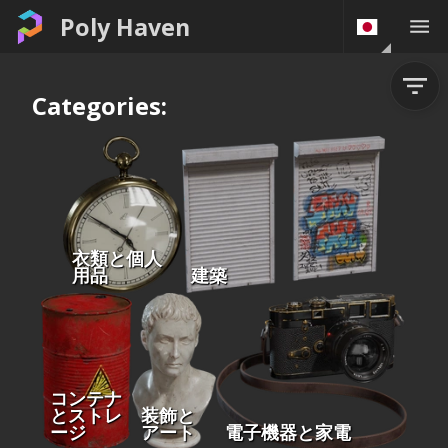
Poly Haven
Categories:
衣類と個人
用品
建築
コンテナ
とストレ
装飾と
ージ
アート
電子機器と家電