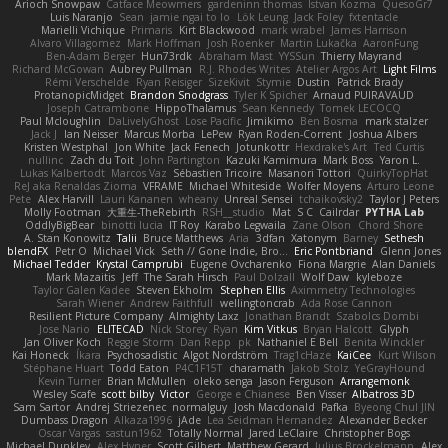
Arioch Snowpaw
Catface Meowmers
gardeninn thomas
Istvan Kozma
QuesoGr7
Luis Naranjo
Sean
jamie ngai to lo
Lök Leung
Jack Foley
fxtentacle
Marielli Vichique
Primaris
Kirt Blackwood
mark wrabel
James Harrison
Alvaro Villagomez
Mark Hoffman
Josh Roenker
Martin Lukačka
AaronFung
Ben-Adam Berger
Hun73rdk
Abraham Mast
YYSSun
Thierry Mayrand
Richard McGowan
Aubrey Pullman
R.J. Rhodes Writes
Atelier Argos Art
Light Films
Rémi Verschelde
Ryan Reisiger
SizeKivit
Stymie
Dustin
Patrick Brady
ProtanopicMidget
Brandon Snodgrass
Tyler K Spicher
Arnaud PUIRAVAUD
Joseph Catrambone
HippoThalamus
Sean Kennedy
Tomek LECOCQ
Paul Mcloughlin
DaLivelyGhost
Lose Pacific
Jimikimo
Ben Bosma
mark stalzer
Jack J
Ian Neisser
Marcus Morba
LePew
Ryan Roden-Corrent
Joshua Albers
Kristen Westphal
Jon White
Jack Fenech
Jotunkottr
Hexdrake's Art
Ted Curtis
nullinc
Zach du Toit
John Partington
Kazuki Kamimura
Mark Boss
Yaron L.
Lukas Kalbertodt
Marcos Vaz
Sébastien Tricoire
Masanori Tottori
QuirkyTopHat
ReJ aka Renaldas Zioma
VFRAME
Michael Whiteside
Wolfer Moyens
Arturo Leone
Pete
Alex Harvill
Lauri Kananen
wheany
Unreal Sensei
tchaikovsky2
Taylor J Peters
Molly Footman
大重生-TheRebirth
RSH__studio
Mat
S C
Cailrdar
PYTHA Lab
OddlyBigBear
binotti lucia
IT Roy
Karabo Legwaila
Zane Olson
Chord Shore
A. Stan Konowitz
Talii
Bruce Matthews
Aria
3dfan
Xatonym
Barney
Sethesh
blendFX
Petr O
Michael Vick
Seth // Gone Indie, Bro...
Eric Pontbriand
Glenn Jones
Michael Tedder
Krystal Camprubi
Eugene Ovcharenko
Fiona Margrie
Alan Daniels
Mark Mazaitis
Jeff
The Sarah Hirsch
Paul Dolzall
Wolf Daw
kyleboze
Taylor Galen Kadee
Steven Ekholm
Stephen Ellis
Aximmetry Technologies
Sarah Wiener
Andrew Faithfull
wellingtoncrab
Ada Rose Cannon
Resilient Picture Company
Almighty Laxz
Jonathan Brandt
Szabolcs Dombi
Jose Nario
ELITECAD
Nick Storey
Ryan
Kim Vitkus
Bryan Halcott
Glyph
Jan Oliver Koch
Reggie Storm
Dan Repp
pk
Nathaniel E Bell
Benita Winckler
Kai Honeck
Íkara
Psychosadistic
Algot Nordström
Trag1cHaze
KaiCee
Kurt Wilson
Stéphane Huart
Todd Eaton
P4C1F15T
charamath
Jakob Stolz
YeGrayHound
Kevin Turner
Brian McMullen
oleko senga
Jason Ferguson
Arrangemonk
Wesley Scafe
scott bilby
Victor
George e Chianese
Ben Visser
Albatross 3D
Sam Sartor
Andrej Striezenec
normalguy
Josh Macdonald
Pafka
Byeong Chul JIN
Dumbass Dragon
Alkaza1996
jAde
Lea Seidman Hernandez
Alexander Becker
Oscar Vargas
sastun1962
Totally Normal
Jared LeClaire
Christopher Bogs
Michael Dunkley
Alex Hyner
Scott Gilbert
Matthew Gerard
Julius Brockelmann
Alex