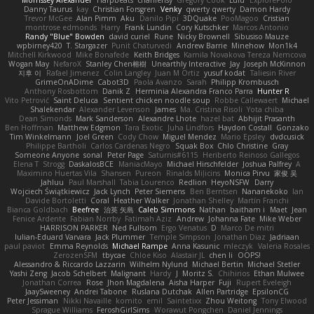
Morrissey Alexander
Harpbeats
charliehsy
Gregory Cook
Lulu
ExplorePolo
Danny Taurus
kay
Christian Forsgren
Venky
qwerty qwerty
Damon Hardy
Trevor McGee
Alan Pimm
Aku
Danilo Pipi
3DQuake
PooMagoo
Cristian
montrose edmonds
Harry
Frank Lundin
Cory Kutschker
Marcos Antonio
Randy "Blue" Bowden
david curiel
Rune
Nicky Brownell
Sibusiso Mauze
wpbirney420
T. Stargazer
Punit Chaturvedi
Andrew Barrie
Minehow
Mon1k4
Mitchell Kirkwood
Mike Bonafede
Keith Bridges
Kamila Novakova Tereza Nemcova
Wogan May
NefaroX
Stanley Chen榕樹
Unearthly Interactive
Jay
Joseph McKinnon
지후 이
Rafael Jimenez
Colin Langley
Juan M Ortiz
yusuf kodat
Taliesin River
GrimeOnADime
Cabot3D
Paola Avanzo
Sarah
Philipp Krombusch
Anthony Rosbottom
Danik Z
Herminia Alexandra Franco Parra
Hunter R
Vito Petrović
Saint Deluca
Sentient chicken noodle soup
Robbe Callewaert
Michael
Shalekendar
Alexander Levenson
James
Ma. Cristina Risoli
Yota chiba
Dean Simonds
Mark Sanderson
Alexandre Lhote
hazel bat
Abhijit Prasanth
Ben Hoffman
Matthew Edgmon
Tara Exotic
Juha Lindfors
Haydon Costall
Gonzako
Tim Winkelmann
Joel Green
Cody Chow
Miguel Mendez
Mario Epsley
dvdcusick
Philippe Bartholi
Carlos Cardenas Negro
Squak Box
Chlo Christine
Gray
Someone Anyone
sonal
Peter Page
Saturnis#6115
Heriberto Reinoso Gallegos
Elena T
Strogg
DaskalosBCE
ManiacMayo
Michael Hirschfelder
Joshua Palfrey
A
Maximino Huertas Vila
Shansen
Pureon
Rinalds Miļicins
Monica Pirvu
家俊 吴
Jahluu
Paul Marshall
Tabia Lourenco
Redlion
HeyoNSFW
Darry
Wojciech Świątkiewicz
Jack Lynch
Peter Siemens
Ben Berntsen
Nananekoko
Ian
Davide Bortoletti
Coral
Heather Walker
Jonathan Shelley
Martín Franchi
Bianca Goldbach
Beefree
治英 矢島
Caleb Simmons
Nathan
baitham i
Maet
Jean
Fenice Ardente
Fabian Norrby
Fatimah Aziz
Andrew
Johanna Fate
Mike Weber
HARRISON PARKER
Ned Fullsom
Ergo Venatus
D
Marco De mitri
Iulian-Eduard Varvara
Jack Plummer
Temple Simpson
Jonathan Diaz
Jadriaan
paul paviot
Emma Reynolds
Michael Rampe
Anna Kasunic
mleczyk
Valeria Rosales
ZerozenSFM
tbycae
Chloe Kiso
Alastair JL
chen li
OOPS!
Alessandro & Riccardo Lazzarin
Wilhelm Nylund
Michael Bertin
Michael Stetler
Yashi Zeng
Jacob Schelbert
Malignant
Hardy
J
Moritz S.
Chihirios
Ethan Mulwee
Jonathan Correa
Rose
Jhon Magdalena
Aisha Harper
Fuji
Rupert Eveleigh
JaaySweeney
Andrei Tabone
Ruslana Dutchak
Allen Partridge
EpsilonCG
Peter Jessiman
Nikki Navaille
komito
emil
Saintetixx
Zhou Weitong
Tony Elwood
Sprague Williams
FeroshGirlSims
Worawut Pongchen
Daniel Jennings