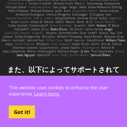
Daniel Ruiz G
Kortez Crockett
Michael Fuchs
Mike C.
Александр Татаринов
Schuyler Baker
matthew armer
Gav Judge
Sergio
Misik
Alexa Wilkerson Editing
Peter Pietlasky
Michael Buttaro
Jackt
Aero
Jacqueline Valero
Steve mcbees
Amberlie Rodriguez
Uranus Peregrine
kokuragari
CJ Duguay
Ivan
Assima Dauletbek
ツキ ミ
Adam
NinjaSubRosa
Andrew Stone
Avery
rwgames
felipe zucoli
ethan M
Yakoto
DB3d
Mason
Nene
高 日
Nicolo' Paolino
Cedar Scarlett
Tunanodra-P
Victor Bondatiy
Quentin
GWH
Kirsten
KT Mack
FrantaBOT
edwin Zhou
Blake Rizzo
Tal Smith
Carter Farrey
Angel
Juan José Castaño
HugoRC
Xenalto
Schmitthoffer Zsolt
indi81
biscuit
Kay
Toff
Jovana
Sofiya Ibragimova
BlizzyFox
William Thirlaway
David Brown
Babacar Diop
Marco
noCrxdit
Samuel Furr
Trisha Chua
Skkiff
nan mi
GlazeDonut
William Travis
Aspyr
David Vidmar
Whispers
rony maayan
Sergio Rizen
abimi
Ace 6s
TLAlice
Brandon Gowera
Qupomotion
anwar hakim
mkdesigners
Patrick W
Isaac Castañeda
Miltos
imduong2k6
Michael Berger
Q Uto
TheCrispySnake
Dionis
Isaac Nguyen
4jakers18
tuna
Rafal
Jeroen Natter
Samuel Blake
また、以下によってサポートされて
います：
This website uses cookies to enhance the user
experience.
Learn more.
Got it!