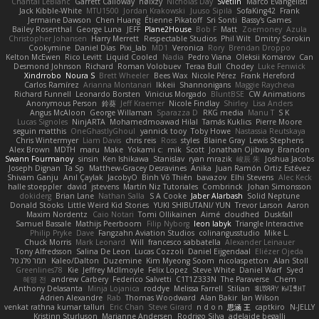
Chantal LeBlanc
Garrett Calloway
nøixzy
Nicholas Day
Svetlin
Marco Evangelisti
Jack Kibble-White
MTU1500
Jordan Krakowski
Juuso Sipilä
SofaKing42
Frank
Jermaine Dawson
Chen Huang
Étienne Pikatoff
Sri Sonti
Bassy's Games
Bailey Rosenthal
George Luna
JEFF
Plane2House
Bob F
Matt
Zoemoney
Azula
Christopher Johansen
Harry Merrett
Respectable Studios
Phil Wilt
Dmitry Sorokin
Cookymine
Daniel Dias
Pixi_lab
MD1
Veronica
Rory
Brendan Droppo
Kelton McEwen
Rico Levitt
Liquid Cooled
Nadia
Pedro Viana
Oleksii Komarov
Can
Desmond Johnson
Richard
Roman Volobuev
Teraa Bull
Chodey
Luke Fenwick
Xindrrobo
Noura S
Brett Wheeler
Bees Wax
Nicole Pérez
Frank Hereford
Carlos Ramírez
Arianna Montanari
Ikkeii
Shannonigans
Maggie Raycheva
Richard Funnell
Leonardo Borsten
Vinicius Morgado
BluntBSE
CW Animations
Anonymous Person
鈴葵
Jeff Kraemer
Nicole Findlay
Shirley
Lisa Anders
Angus McAloon
George Willaman
Sparazza D
RKG media
Manu T
S K
Lucas Signoles
NinjARTA
Mohamedmoawad Hilal
Tamás Kuklics
Pierre Moore
seguin matthis
OneGhastlyGhoul
yannick tooy
Toby Howe
Nastassia Reutskaya
Chris Wintermyer
Liam Davis
chris reis
Ross
styles
Blaine Gray
Lewis Stephens
Alex Brown
MDTH
maru
Make
Yokami c:
mik
Scott
Jonathan Ojibway
Brandon
Swann Fourmanoy
sinsin
Ken Ishikawa
Stanislav
ryan mrazik
峻辰 朱
Joshua Jacobs
Joseph Dignan
Ta Sp
Matthew-Gracey Desravines
Anika
Juan Ramón Ortiz Estévez
Shivam Ganju
Anıl Çaylak
JacobyO
Bình Võ Thiên
bavazov
Elhi Stevens
Alec Keck
halle stoeppler
david
jstevens
Martín Niz Tutoriales
Combrinck
Johan Simonsson
dokiderg
Brian Lane
Nathan Salla
S A Cooke
Jaber Alarbash
Solid Neptune
Donald Stooks
Little Weird Kid Stories
YUKI SHIBUTANI/ YUN
Trevor Larson
Aaron
Maxim Nordentz
Caio Notari
Tomi Ollikainen
Aimé
cloudhed
Duskfall
Samuel Bassale
Mathijs Peerboom
Filip Nyborg
leon labyk
Triangle Interactive
Philip Pryke
Dave
Fangzahn Aviation Studios
colinangusstudio
Mike L.
Chuck Morris
Mark Leonard
Will
francesco sabbatella
Alexander Leinauer
Tony Alfredsson
Salina De Leon
Lucas Cozzoli
Daniel Eijgendaal
Eliézer Ojeda
תמר פלג טל
Kaleo/Dalton
Duzemine
Kim Myeong Soom
nicolaspetton
Alan Stoll
Greenlines78
Kie
Jeffrey McIlmoyle
Felix Lopez
Steve White
Daniel Warf
Syed
혜영 전
andrew Carbery
Federico Salvetti
C1T1Z333N
The Paraverse
Chem
Anthony Delasanta
Minja Lojanica
roddye
Melissa Farrell
Stilian
ꌃ꒒ꀎꋪꋪꌩ ꀘꈤꀤꁅꃅ꓄
Adrien Alexandre
Rab
Thomas Woodward
Alan Bakir
Ian Wilson
venkat rathna kumar talluri
Eric Chan
Steve Girard
n d o n
思涵 王
captkiro
N-JELLY
Kristinn Sturluson
Marianne Andersen
Rodrigo Silva
adelaide begalli