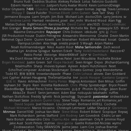
Bruno Yudi
Daddios Studios
Aleksey Pollack
Lotus
Fabrizio Guidotti
Esbern Hansen
ran nie
Justper's Furry Avatar World
Kevin LomondDesign
Victor Ghyssens
749R
CGautos
Kevin Anderson
dusan tomas
Jegregg
Travis Lemieux
Philipp T
David Pulcifer
Thomas Elliott
John Gutwin
Sara Tarr
Shay
CT
Jermaine Bouyea
Liam Smyth
Jim Bob
Michael Loh
doctor25th
Larry Jenkins
sv
Andrew Lamb
Hamad
rendered_pixel
der_mihi
Worked Wood
Alan Figg
Matias Dubos
BigWhiteLion
Karolina En
David Curiel
alec1025
BeepCodeMusic
Ben Granger
Bruno Simon (Three.js Journey)
Michelle Ma
Ben
glassapple 325
Woof
Maxime Detournière
Rayscaper
Chris Dickson
idkdude
성익 김
Piotr
JSR Production house
Dustin Pettegrew
Alessandro Mennonna
Onalist
Devin Martin
Mehmet Oguz Derin
Quinn Kowitt
Lee Stranahan
Robert Whitehead
kocat
Grawlix
Hampus Linden
Alex Vega
orestis picard
S Waugh
Arjen Plakke
Noah Kollmannsberger
Niko
Austin Root
Misha Samorodin
Zach wood
Tabatha Lyn
Andrew Sprague
Karsten Eckelt
Tony
VolkEnVaderland
Raizzer47
Pablo Portal
Viktoriya
MisterBKWolf
שי יעקוב
DerHitsch
We Don't Know What A Car Is
James Patel
Joeri Woudstra
Rochelle Bricker
Bojan Rončević
Justin Green
Sof
Hope Hackett
Sven Kröger
Dejvo
JRichardGaming
fatalmuffin
Sharp
movies byevan
Ayleen
Adam Hutchinson
Neet
EchoTheComposer
Andreas Stockmayer
Ernesto Gomez
Joep Meindertsma
Todd KS
景琦 张景琦
trowelandspade
Phase
Colin Lohaus
atoves
Dan Goddard
Loo Cypher
Adrian Haugseng
TheSmallGacha
trvr
Jacob Hooper
Gaetano Gargano
민희 이
Flavio
Artmachiner
Remy Ponso
Magnús Antonsson
Ben Milius
Griffin
rayhaan.3d
Skyro
Rain
Violetta Radkevich
Chris
Philip Spiessberger
Bryce Powell
BladedBadge
Rafael Perez-Torro
Nemnomi
おるす
Photini By Design
Jason Buier
AblazZe
Rom1
Serin Jameson
Aden Bise
nobuyuki takahashi
ruffles
Nathan Stoltzfoos
Freddy Sghetti
Nick Jainschigg
Siyouardi
passivestar
sirdeadduke
Michael Sasse
Jackson Quinn Gray
Steve Teeps
Romanov_art Romanov_art
David Sopala
Joel Hobson
Lou Jonathan
Bertrand RIVEILL
Cocheta
Michael Witmann
Marco Vizcaino
Christoph Letmaier
LaMar Sharpe Jr
Gbromios
Minmax
Daniel1060
Joshua Van-Male
Steve Mitas
Robert Billard
Scopique
Repsaj
Mark Richardson
James Stafford
Jim Rodney
Len Govednik
Cédric Le van
Nate Borsch
alessandro Citro
Osamu Abe
vera usselman
Orly R
Jimmie Floyd
Jake Aust
Scott Peters
mytrixx
dave garcia
Gaëlle Robardet-Nicolas
wymo
Zoidrawzaton
Toby SWANSON
Jaime Jasso
Liam Cox
Joshua Bramer
Mucai 'Daduska'
Paul Henderson
Nisse Axman
Peter Križan Jr.
WidowMakes
Harper