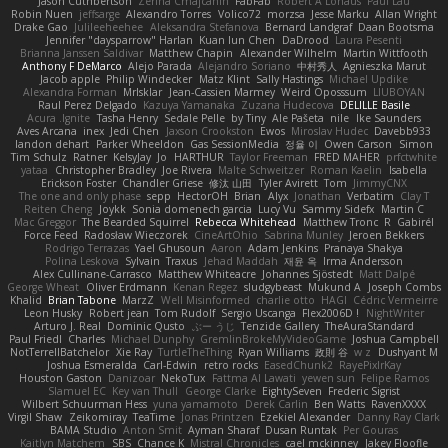
Jason Cuthbertson
Zerina Cmajcanin
FabFab
Robert A Lohaus
Paul Lau
Robin Nuen
jeffsarge
Alexandro Torres
Volico72
morzsa
Jesse Marku
Allan Wright
Drake Gao
Julileeheehee
Aleksandra Stefanova
Bernard Landgraf
Daan Bootsma
Jennifer "daysparrow" Harlan
Kuan lun Chen
DaDrood
Laura Pesenti
Brianna Janssen Saldivar
Matthew Chapin
Alexander Wilhelm
Martin Wittfooth
Anthony F DeMarco
Alejo Parada
Alejandro Soriano
中村秀人
Agnieszka Marut
Jacob apple
Philip Windecker
Matz Klint
Sally Hastings
Michael Updike
Alexandra Forman
MrIsklar
Jean-Cassien Marmey
Weird Oposssum
LIUBOYAN
Raul Perez Delgado
Kazuya Yamanaka
Zuzana Hudecova
DELILLE Basile
Acura .Ignite
Tasha Henry
Sedale Pelle
by Tiny
Ale Pašeta
nile
Ike Saunders
Aves Arcana
inex
Jedi Chen
Jaxson Crookston
Ewos
Miroslav Hudec
Davebb933
landon dehart
Parker Wheeldon
Gas SessionMedia
정율 이
Owen Carson
Simon
Tim Schulz
Ratner
KelsyJay
Jo
HARTHUR
Taylor Freeman
FRED MAHER
prfctwhite
yataa
Christopher Bradley
Joe Rivera
Malte Schweitzer
Roman Kaelin
Isabella
Erickson Foster
Chandler Griese
修汰 山田
Tyler Avirett
Tom
JimmyCNX
The one and only phase
sepp
HectorOH
Brian
Alyx
Jonathan
Verbatim
Clay T
Reiten Cheng
Joykk
Sonia domenech garcia
Lucy Vu
Sammy Sidefx
Martin C
Mac Greggor
The Bearded Squirrel
Rebecca Whitehead
Matthew Tronc
R
Gabirél
Force Feed
Radosław Wieczorek
CineArtOhio
Sabrina Munley
Jeroen Bekkers
Rodrigo Terrazas
Yael Ghusoun
Aaron
Adam Jenkins
Pranaya Shakya
Polina Leskova
Sylvain
Traxus
Jehad Maddah
재윤 옥
Irma Andersson
Alex Cullinane-Carrasco
Matthew Whiteacre
Johannes Sjöstedt
Matt Dalpé
George Wheat
Oliver Erdmann
Kenan Regez
sludgybeast
Mukund A
Joseph Combs
Khalid
Brian Tabone
MarzZ
Well Misinformed
charlie otto
HAGI
Cédric Vermeirre
Leon Husky
Robert jean
Tom Rudolf
Sergio Uscanga
Flex2006D !
NightWriter
Arturo J. Real
Dominic Qusto
ぶー うじ
Tenzide Gallery
TheAuraStandard
Paul Friedl
Charles
Michael Dunphy
GremlinBrokeMyVideoGame
Joshua Campbell
NotTerrellBatchelor
Xie Ray
TurtleTheThing
Ryan Williams
政則 谷
w z
Dushyant M
Joshua Esmeralda
Carl-Edwin
retro rocks
EasedChunk2
RayePixlrKay
Houston Gaston
Danizoar
NekoTux
Fattma Al Lawati
yewen sun
Felipe Ramos
Slamuel EC
Key van Thull
George Clarke
EightySeven
Frederic Sigrist
Wilbert Schuurman Hess
yuna yamamoto
Derek Carlin
Ben Watts
RavenXXXX
Virgil Shaw
Zeikomiray
TeaTime
Jonas Printzen
Ezekiel Alexander
Danny Ray Clark
BAMA Studio
Anton Smit
Ayman Sharaf
Dusan Runtak
Per Gouras
Kaitlyn Matchem
SBS
Chance K
Mistral Chronicles
cael mckinney
Jakey Floofle