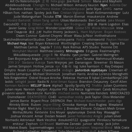
Art Ov Nekromorph
正 明
Felix gogo
Joe Ford
Simon
Mana and Mayhem
Abdelkouddouss
ChengXi Yu
Michael Wilson
Amaury Faucon
Njan
Adenta Dar
Brandon Belisle
Karl-Heinz Köster
Ghoulishlycool
Jarle Styve
DHFG
name
Håkan Fors
nathan
Spidey
Jack Rao
Cristian Vigliano
Noah Kollmannsberger
Lutz
Jude Matanguihan
Tezuka
ETM
Marcin Biernat
miaukenzie
Andrew
Horald Bartoldt
ttitim Tang
sahin
Ulises Maldonado
Ben Carlisle
Jake Messer
Exacute3D
주호 정
Ethan Cohen
Metix
Igor Rodriguez
朋弥 林
Hank Logsdon
Elias
Javier Garay
Greg Miller
Wonder Lizard588
Gliese 570
Wiola Miszczak
Irina
Олег Гладков
凌太 上村
hullin thierry
Jackson L.
Harri Myllynen
Bojan Kostovic
Owen Connor
Gabriel Chvyrev
Wixer
Wasu Ju'Nior
mrthethatone
SketchedAnimationStudios
Daniel Larios-parra
Pablo
selvinsworld
Payton Heniser
Michael Hays
Vae
Bryan Kirkwood
Worthington
Creating Simpires
Sigma Eta
Matthias Carrick
Sagida T
Eddy
Raik Remus
APS Studio
Yvonne Ott
Menyhárt Marcell
Matthew Lowery
MrIncognito
Ed garas
Realmwrights
MikusMasquerade
jorge R
Ns
Khaidu
ryan jordan
Gabriel Malmgren
Dan Bojorquez Angulo
Williem McWhorter
Liam Tanaka
Mahmoud Khetabi
יניב חלה
Sladana Vukoja
Tom Weijnjes
jen
Danarogon
Streemer
Eli Mason
James Simpson
Hollow_Jenza
eje
지환 이
log
luke harrison
C
Ray Delapaz
Dmytro
Noah Couallier
Character34
indiiglo
Javlonbek rajabbayev
Crewman 47
Isabelle Lamarque
Michael Shimniok
Jonathan Harris
Andrea Lorenzo Mereghetti
Nils Ringlstetter
Osbiel Roque Arocha
Rebecca
Humza R Iqbal CombatNinja1269
laddc
sellig64
Javier
Radix N
Ariel Ilmari Kajava
Brandon DeLauney
Geoff Allen
Kamran Kadirov
MELUIP Store
Alpha3
Spotty Spotty YQ
TrixMix
Julian Quintero
julian reyes
Nareon
claytpn
Alquiler PS5
Era Rerza
bjgrimoari
Caleb Mcmullen
giovanni varani
Mackenzie
KuroShi
michael sierra
Nameless Renders
MMDCRAZED
DivineXavier
DEATHSTEED
Cli4D
vamsidhar reddy
Jack Taylor
Olov Melander
James Barrie
Bryant Price
DEEPNOX
Pen
Michael Koschmieder
pato dlgv
Wrinkly Blink
Ruben
Jesper Elling
Onooka
Kseniya
Boo Bugless
Mesaland
Winter Night
Mert İyiiz
forrobloxdev
J. Brendan Elmore
Octavia's Mesh Grove
MinhazMurks
Fxntxnile
Eric Moyer
qaylanuraya
Derek Ray
Waaagghh
Joshua Vincent
Amar
Declan Newell
Javier Fernández Alegre
julian silver
Nomadic Astronaut
Mark Vecchio
dosuken0122
quagootle
Hirokazu Yamakura
enitzur
Zephon
Gil Bruvel
Matthew Zaneski
junior
whitey
Jack John
Will Makes Beats
SupremeAhegao
nori
Marlise Launstein
Vesperal Mind
Milk Crate
Richard Gallagher
Firelegend
Toby Meadows
Tyler Huff
Adam N'Diaye