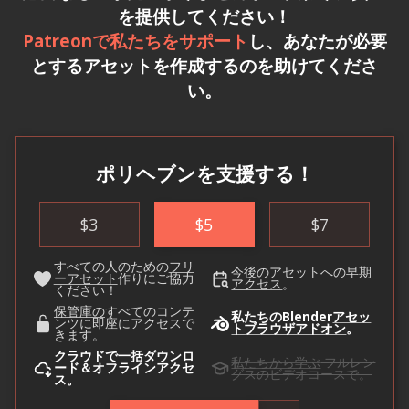
を提供してください！
Patreonで私たちをサポート
し、あなたが必要
とするアセットを作成するのを助けてくださ
い。
ポリヘブンを支援する！
$
3
$
5
$
7
すべての人のための
フリ
今後のアセットへの
早期
ーアセット
作りにご協力
アクセス
。
ください！
保管庫の
すべてのコンテ
私たちのBlender
アセッ
ンツに即座にアクセスで
トブラウザアドオン
。
きます。
クラウドで
一括ダウンロ
私たちから学ぶ
フルレン
ード＆オフラインアクセ
グスのビデオコースで。
ス。