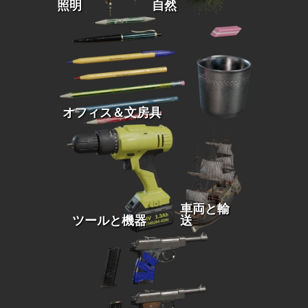
照明
自然
オフィス＆文房具
車両と輸
ツールと機器
送