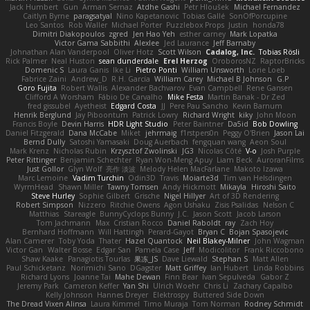
Jack Humbert
Gun
Arman Sernaz
Atdhe Gashi
Petr Hloušek
Michael Fernandez
Caitlyn Byrne
paragsatyal
Nino Kapetanovic
Tobias Gallé
SonOfPorcupine
Leo Santos
Rob Waller
Michael Porter
Puzzlebox Props
Justin
honda78
Dimitri Diakopoulos
zgred
Jen Hao Yeh
esther carney
Mark Lopatka
Victor Gama Sabbithi
Alexlee
Jed Laurance
Jeff Barnaby
Johnathan Alan Vanderpool
Oliver Hotz
Scott Wilson
Cadalog, Inc.
Tobias Rösli
Rick Palmer
Neal Huston
sean dunderdale
Erel Herzog
OroborosNZ
RaptorBricks
Domenic S
Laura Ganis
Ike Li
Pietro Ponti
William Unsworth
Lorie Loeb
Fabrice Zaini
Andrew_D
R.H. García
William Carey
Michael B Johnson
G.P
Goro Fujita
Robert Wallis
Alexander Bachvarov
Evan Campbell
Rene Gansen
Clifford A Worsham
Fábio De Carvalho
Mike Festa
Martin Banak - Dr Zed
fred gissubel
Ayetheist
Edgard Costa
JJ
Pere Pau Sancho
Kevin Barnum
Henrik Berglund
Jay Piboontum
Patrick Lowry
Richard Wright
kiky
John Moon
Francis Boyle
Devin Harris
HDR Light Studio
Peter Baintner
Da5id
Bob Dowling
Daniel Fitzgerald
Dana McCabe
Miket
jehrmaig
f1rstpers0n
Peggy O'Brien
Jason Lai
Bernd Dully
Satoshi Yamasaki
Doug Auerbach
fengquan wang
Aeon Soul
Mark Krenz
Nicholas Rubin
Krzysztof Zwolinski
JG3
Nicolas Côté
V-o
Josh Purple
Peter Rittinger
Benjamin Schechter
Ryan Won-Meng Apuy
Liam Beck
AuroranFilms
Just Gollor
Glyn Wolf
亮作 淡波
Melody Helen MacFarlane
Makoto Izawa
Marc Lemoine
Vadim Turchin
Odin3D
Travis
Moiarte3d
Tim van Helsdingen
WyrmHead
Shawn Miller
Tawny Tomsen
Andy Hickmott
Mikayla
Hiroshi Saito
Steve Hurley
Sophie Gilbert
Grische
Nigel Hillyer
Art of 3D Rendering
Robert Simpson
Nizzero
Ritchie Owens
Agon Ushaku
Zisis Psalidas
Nelson C
Matthias
Stareagle
BunnyCyclops Bunny
J.C.
Jason Scott
Jacob Larson
Tom Jachmann
Max
Cristian Rocco
Daniel Raboldt
ray
Zach Hoy
Bernhard Hoffmann
Will Hattingh
Perard-Gayot
Bryan C
Bojan Spasojevic
Alan Camerer
Toby Yoda
Thater
Hazel Quantock
Neil Blakey-Milner
John Wagman
Victor Gan
Walter Bosse
Edgar San
Pamela Case
Jeff
Modicolitor
Frank Riccobono
Shaw Kaake
Panagiotis Tourlas
果冻_JS
Dave Liewald
Stephan S
Matt Allen
Paul Schicketanz
Norimichi Sano
DGagster
Matt Griffey
Ian Hubert
Linda Robbins
Richard Lyons
Joanne Tai
Mahe Dewan
Finn Bear
Ivan Sepulveda
Gabor Z
Jeremy Park
Cameron Keffer
Yan Shi
Ulrich Woehr
Chris Li
Zachary Capalbo
Kelly Johnson
Hannes Dreyer
Elektrospy
Buttered Side Down
The Dread Vixen Alinsa
Laura Kimmel
Timo Muraja
Tom Norman
Rodney Schmidt