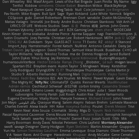
Dan Wheatley
Md. Wasif Anjum
Lewis of the Rat Brigade
Juan Pinilla
My Name
Iggy
Terifict
Kiddow
simsterns
Olivier Babet
Brandon Wilkie
BlackSkyNinja
Pavel Karapud
Daren Gallo
Peleg Tabib
Null
Cole Johnson
Joe Bergmann
Pav North
Mike Rogers
Bull Spit
Sage
Ryan Kirkland
Luke White
Yannick
falgn0n
CGSpoon
gubi
Daniel Robertson
Brennan Oort
sanxbile
Dustin McGlinchey
Matias Vialagro
lininx66
Joe Brady
Andre Buzzo
Christian Stankovic
Việt Anh Lê
LYRICS OF LIFE
Webora Studios
Sean
乐 音
Petros
眠瓏
James
John Deere
Roman Vyborny
John Woodall
an l
BZK Gaming Leo
chen zhen
MODECAM
Kevin Klever
dima sirababa
Andrew Pierce
Артем Бардин
nagi
FranklinTremplin
JL
Iustin Ocunschi
Joey Parrella
Christian Lee
Robert Hankinson
M0TH
Jack Ü
LCQP
FENG XU
Ali DeAdam
Styxx
GLASS ACT
kona
T1 Exotic
RZ
abby!
ll Stanced
Import_bpy
Hamsternator
Forest Katsch
NuWest
Antonio Castaldo
Daisy Jai
Tristan Davies
Jay Spurgeon
David Thomas
Samuel Vikse Bruvik
BusaBusa
C+HO aR
Taylor Williams
Vasily
Nikoloz Todua
ma de
Dennis Hosgood
Jared Bullard
John Dykes
Yihui Xiong
Jay Renteria
Lucie Královcová
BurpingMusquito
humansoulinterface
Hector Estrada
Ranya Zhong
_Blobster_
Le sun
megan lavoie
Spartan 052
Brayden evans
Austin Taylor
S Mingkwan
Wawy
Kerstetter
Gicly Rodríguez
DryingUEFN
IS IT?
Thunderjaw Thunderjaw
Carlos Martin Jr
Studio 9
Alberto Hernandez
Running Man
Digital Ancients
Vlajko Tomić
Dan Palasz
Fadil Bay
Fabricio BJS
Ash Younes
Mr Memz
Paweł Krysiak
Gavin Dasuta
The Mighty KC
Nifty Nic
UltimateTJF
Quistis
Reinier Weerts
MaxMinutiae
Adrián ramos
Oachkatzl Schwoaf
dr32768
corbin tinsley
Cassandra Stewart
MikeyLikesIt
Delano Lowes
doggybdog26
Chris Aitan
yuta t
Sean Woods
cubeorigins
Tommy Parish
Just Rovin
Austin Rea
Shane Yamamoto
Eugene Dementjev
Vitaliy Florin
Никуся Гноянко
Michael Eckert
John Fewell
Jon Mayo
مالك البلوشي
Qiaoyue Wang
Salem Alajmi
Fabian Brehm
Lemesle Maxence
Charles Everett
Alexa trade
HH
Keke
покупка байер
Poulet
Derek Messier
Trivi
Kevin Neal
Alex Souza
Cromatik
Slinky
Migu D
Yyyum
Nick Forshaw
Pascal Raymond Cazemier
Denis Moura Velasco
Sinclaire Black
Xenophik Xenophik
Tarik Sakalli
swarfey
Vojtech Proschl
Daniel Ruiz
Josiah Scott
13th
Mik
Harry Boorman
Andy Davis
Nikolai Petersen
Chris Layfield
Morrissey Alexander
swxift
savage Designer
Darcy Hodgson
Ryan Stelzleni
Martin Alexander
Giupponi
Yun Ha
Simon Tremblay Gauthier
Emma Levesque
Erica Dlamini
Oliver Thomsen
V A
Yasser Raies
Anil Dongre
Haradinxiii
Khupaar
Andy McCabe
Gene Cerrato
Frederik Kirkegaard Esbensen
Arda
Jackrobin23
Groot
Rahmat Rizal Andhi