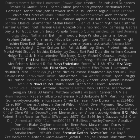
Duncan Hewitt
Mattias Lundstrom
Rowan Gipe
coshichi
Sounds And Dungeons
Smoke EA Graffiti
Eric G
Karen Collins
Joseph Krzywoszyja
Nathanaël Platz
FlameTop
AshenBone
Josh Strawder
Inês Sousa
Fennec
gaggle
Digital Prophet
Vsevolods Gniteckis
Mark
Tristan Voulelis
Walter Weaver
Alex Stephens
Luthonium Virtual Heritage
Илья Снопков
Alphaology
Arthur
Moto Designshop
Sandra
Classical Salamander
Stefan Plösser
Julian Rai Anwor
Mythical X Customs
Harrison Gafford
nost
Hemen Galal
GonzoNole
Zineb mounfik
damageg
George
Tony Li
For Got U
Canun
Juuso Pohjola
Gerardo Quiros Sanchez
Samuel Benning
piggy chop
Nathanaël
Beth
jan moudry
Jorge Panduro Santana
Jordan
Raphael Dahan
Muhammad
Nicola Baribeau
gavin poss
宣臣 紀
Adam Knight
Jeshire Kiten Katt
Samuel Bidne
Lisa
toomanydans
Jack saksik
Arianna Mex
Brooklen Ashleigh
Oliver Cretton
kiki
Patrick Balthrop
Simon Probert
micheal
Mortal Void Studios
Mathias Kirkeby
Jay Court
Bart Paul Dujardin
Anilene Gassner
Holger Tollbäck
Nikita Lebedev
Filip Morys
Doxy
Michel Kinfoussia
lewdgazer
川頁 可可
First Last
Bob Anderson
Ofek Chen
Keegan Moore
David French
Alex Pehotin
Michael R
Sai
Maya Enderland
Sxcret
WILLIAM HTAY
Misa Vlogs
Philipp Lehmann
bob
Elliot Sloss
William Peart
Effex Talon
Lukatonny
NautiluStudios
Chanakya
Jay Lane
Nicolas Fossard
Владислав Жуковський
Raje
Daviid Enzo
Carl-Simon Sahlin
Toby Watson
אלמוג
Andrei Barsan
Dylan Scruggs
Trul Trulsen
Maria Diavolova
Ian Brennan
なのは
Vincent Gates
Jakub Hasanov
Ivan R
Michael Keutel
Ishika
Coast Light Media
Hiromi Uematsu
Marco Scala Bertolin
Antonio
NocturnalKestrel
Markus Trappe
Tyler Nichols
penguin
Chris
D3 Anima
Matthew Schultz
Ali Jaafar
Cameron A Miele
Илья Несенюк
Reperak
alberto echavarria
Rod Barksdale
M M
Martin Kempster
Somebodyoncetoldme
Josh Laxen
Oliver Danielsen
Alex Duncan
silas 2534455
Carro1001
Thomas Anderson
Daniel Wilson
RAfort
Owen Maynard
Nico Cloud
George M. Dyck
Thbatcos
Dmytro Volovnenko
Stina Walberg
Cosmas A Demetriou
ענבר פז
Clem White
DeboxMojave
Meene Lindner
Vincent Ludwig Kiefner
BF2 _Pilot
Robert
Brian Racer
Ian Watts
JGWentworth877
Gan3e46
Jean
Dazzworks3d
Kilian
D. J.
Ahmed.ashii092112 ahmed092112
E. Belliveau
wesleyCrowbar
Vibralizer
Dominic Blake
Goglomo
takoslvt
Renn Exev
Musa muturi
Ducksink
Joshua Kendrick
Daniel Arendzen
Bang1324
Jeremy Whitter
Nekom Glew
Amako Izumi
jeffox09
Caro
Brennan Rafters
NewbieDot
iz o
Kay-S
Zee MacDonald
Antonio Gasca-Alvarez
Jacob Dillon
Joe Chabot
Maximum Swag