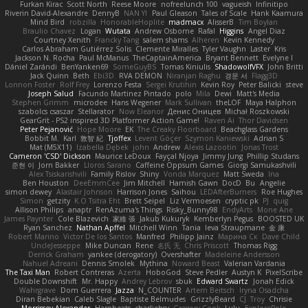
Furkan Kirac
Scott North
Reese Moore
nofreelunch 100
vagueish
Infinitipo
Riverin David-Alexandre
DennyB
NAN YI
Paul Gleason
Tales of Scale
Hank Kaamura
Mind Bird
robzilla
HonorableHoplite
madmacx
AlisserB
Tim Boylan
Braulio Chavez
Logan
Wutata
Andrew Osborne
Rafal
Higgins
Angel Diaz
Courtney Xenith
Francky Tang
salem shams
Alheren
Kevin Kennedy
Carlos Abraham Gutiérrez Solis
Clemente Miralles
Tyler Vaughn
Laster
Kris
Jackson N. Rocha
Paul McManus
TheCaptainAmerica
Bryant Bennett
Evelyne I
Dániel Zarándi
BenYanken69
SomeGuyBS
Tomas Kiniulis
ShadowolfVFX
John Britti
Jack Quinn
Beth
Ebi3D
RVA DEMON
Niranjan Raghu
경문 서
Flagg3D
Lonnon Foster
Rolf Frey
Lorenzo Festa
Sergei Krutihin
Kevin Roy
Peter Balicki
steve
Joseph Salud
Facundo Martinez Pintado
polo
Mila
Dewi
Matt's Media
Stephen Grimm
microdee
Hans Wegener
Mark Sullivan
theLOF
Maya Halphon
szabolcs csaszar
Stellarator
Now Eleanor
Денис Оницев
Michał Roszkowski
GearGrit - PS2 inspired 3D Platformer Action Game!
Raven Ai
Thor Davidsen
Peter Pejanović
Hope Moore
EK
The Creaky Floorboard
Beachglass Gardens
Bobbit M.
Karl
敦智 紀
Tjoffex
Levent Göçer
Szymon Kaniewski
Adrian S
Mat (M5X11)
Izabella Dębek
john
Andrew
Alexis Lazootin
Jonas Trost
Cameron 'CSD' Dickson
Maurice LeDoux
Fayçal Njoya
Jimmy Jung
Phillip Studans
준현 이
Jorn Bakker
Lloros Sarano
Caffeine Oppsum Games
Giorgi Samukashvili
Alex Tsiskarishvili
Family Rislov
Shiny
Vonda Marquez
Matt Sweda
Ina
Ben Houston
DeeEmmCee
Jim Mitchell
Hamish Gawn
DocD
Bu
Angelie
simon dewey
Alastair Johnson
Harrison Jones
Saihou
LEDAfterBurners
Roe Hughes
Simon
getzity
K.O Tsitra Eht
Brett Seipel
Liz Vermoesen
cryptic pk
PJ
quig
Allison Philips
anaptr
RenAzuma's Things
Risky_Bunny98
EndyArts
Mone Ane
James Paynter
Cole Blazevich
家維 張
Jakub Kukuryk
Kemberlyn Pegus
BOOSTED UK
Ryan Sanchez
Nathan Apffel
Mitchell Winn
Tania
Ieva Straupmane
金 康
Robert Marino
Victor De los Santos
Manfred
Philipp Jainz
Марина Ск
Dave Child
UncleJesseppe
Mike Duncan
Rene
名氏 无
Chris Priscott
Thomas Rigg
Derrick Graham
yankee (derogatory)
Overshafter
Madeleine Andersson
Nahuel Adreani
Dennis Smolek
Mythina
Noward Beast
Valerian Vardania
The Taxi Man
Robert Contreras
Azerta
HoboGod
Steve Pedler
Austyn K
PixelScribe
Double Downshift
Mr. Happy
Andrey Lebrov
sbuk
Edward Swartz
Jonah Edick
Wahrgrave
Dom Guerrera
Jazza
N_COUNTER
Artem Beitsch
Iryna Osadcha
Diran Bebekian
Caleb Slagle
Baptiste Belmudes
GrizzlyBeard
CJ
Troy
Chrisie