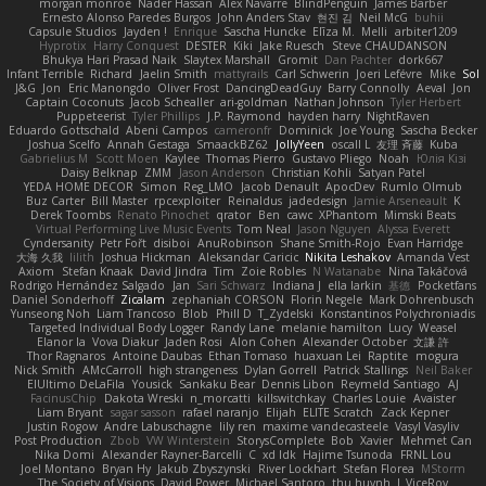
morgan monroe
Nader Hassan
Alex Navarre
BlindPenguin
James Barber
Ernesto Alonso Paredes Burgos
John Anders Stav
현진 김
Neil McG
buhii
Capsule Studios
Jayden !
Enrique
Sascha Huncke
Elīza M.
Melli
arbiter1209
Hyprotix
Harry Conquest
DESTER
Kiki
Jake Ruesch
Steve CHAUDANSON
Bhukya Hari Prasad Naik
Slaytex Marshall
Gromit
Dan Pachter
dork667
Infant Terrible
Richard
Jaelin Smith
mattyrails
Carl Schwerin
Joeri Lefévre
Mike
Sol
J&G
Jon
Eric Manongdo
Oliver Frost
DancingDeadGuy
Barry Connolly
Aeval
Jon
Captain Coconuts
Jacob Schealler
ari-goldman
Nathan Johnson
Tyler Herbert
Puppeteerist
Tyler Phillips
J.P. Raymond
hayden harry
NightRaven
Eduardo Gottschald
Abeni Campos
cameronfr
Dominick
Joe Young
Sascha Becker
Joshua Scelfo
Annah Gestaga
SmaackBZ62
JollyYeen
oscall L
友理 斉藤
Kuba
Gabrielius M
Scott Moen
Kaylee
Thomas Pierro
Gustavo Pliego
Noah
Юлія Кізі
Daisy Belknap
ZMM
Jason Anderson
Christian Kohli
Satyan Patel
YEDA HOME DECOR
Simon
Reg_LMO
Jacob Denault
ApocDev
Rumlo Olmub
Buz Carter
Bill Master
rpcexploiter
Reinaldus
jadedesign
Jamie Arseneault
K
Derek Toombs
Renato Pinochet
qrator
Ben
cawc
XPhantom
Mimski Beats
Virtual Performing Live Music Events
Tom Neal
Jason Nguyen
Alyssa Everett
Cyndersanity
Petr Fořt
disiboi
AnuRobinson
Shane Smith-Rojo
Evan Harridge
大海 久我
lilith
Joshua Hickman
Aleksandar Caricic
Nikita Leshakov
Amanda Vest
Axiom
Stefan Knaak
David Jindra
Tim
Zoie Robles
N Watanabe
Nina Takáčová
Rodrigo Hernández Salgado
Jan
Sari Schwarz
Indiana J
ella larkin
基德
Pocketfans
Daniel Sonderhoff
Zicalam
zephaniah CORSON
Florin Negele
Mark Dohrenbusch
Yunseong Noh
Liam Trancoso
Blob
Phill D
T_Zydelski
Konstantinos Polychroniadis
Targeted Individual Body Logger
Randy Lane
melanie hamilton
Lucy
Weasel
Elanor la
Vova Diakur
Jaden Rosi
Alon Cohen
Alexander October
文謙 許
Thor Ragnaros
Antoine Daubas
Ethan Tomaso
huaxuan Lei
Raptite
mogura
Nick Smith
AMcCarroll
high strangeness
Dylan Gorrell
Patrick Stallings
Neil Baker
ElUltimo DeLaFila
Yousick
Sankaku Bear
Dennis Libon
Reymeld Santiago
AJ
FacinusChip
Dakota Wreski
n_morcatti
killswitchkay
Charles Louie
Avaister
Liam Bryant
sagar sasson
rafael naranjo
Elijah
ELITE Scratch
Zack Kepner
Justin Rogow
Andre Labuschagne
lily ren
maxime vandecasteele
Vasyl Vasyliv
Post Production
Zbob
VW Winterstein
StorysComplete
Bob
Xavier
Mehmet Can
Nika Domi
Alexander Rayner-Barcelli
C
xd Idk
Hajime Tsunoda
FRNL Lou
Joel Montano
Bryan Hy
Jakub Zbyszynski
River Lockhart
Stefan Florea
MStorm
The Society of Visions
David Power
Michael Santoro
thu huynh
I_ViceRoy