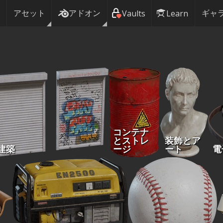
アセット
アドオン
ギャ
Vaults
Learn
コンテナ
とストレ
装飾とア
建築
ージ
ート
電