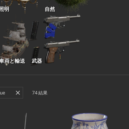
照明
自然
車両と輸送
武器
74
結果