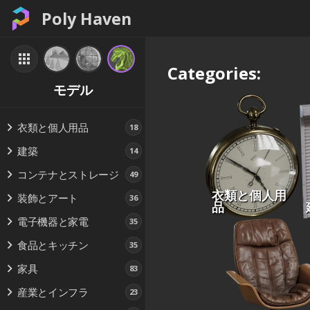
Poly Haven
Categories:
モデル
衣類と個人用品
18
建築
14
コンテナとストレージ
49
衣類と個人用
装飾とアート
36
品
電子機器と家電
35
食品とキッチン
35
家具
83
産業とインフラ
23