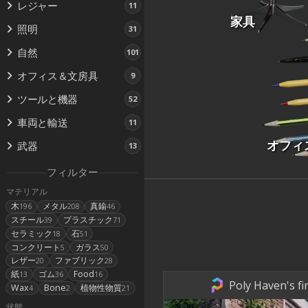
レジャー
11
家具
照明
31
自然
101
オフィス＆文房具
9
ツールと機器
52
車両と輸送
11
オフィ
武器
13
フィルター
マテリアル
木
メタル
真鍮
196
208
46
スチール
プラスチック
39
71
セラミック
石
18
51
コンクリート
ガラス
5
50
レザー
ファブリック
20
28
紙
ゴム
Food
13
36
16
Poly Haven's fi
Wax
Bone
植物性物質
4
2
21
状態