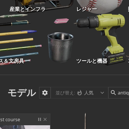
産業とインフラ
レジャー
ス＆文房具
ツールと機器
モデル
並び替え:
人気
rst course