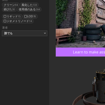
クリーン
風化した
94
133
錆びた
使用感のある
30
264
リギッド
LOD
15
78
ジオメトリノード
14
著者
誰でも
Learn to make ass