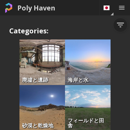
Poly Haven
Categories:
廃墟と遺跡
海岸と水
フィールドと田
砂漠と乾燥地
舎