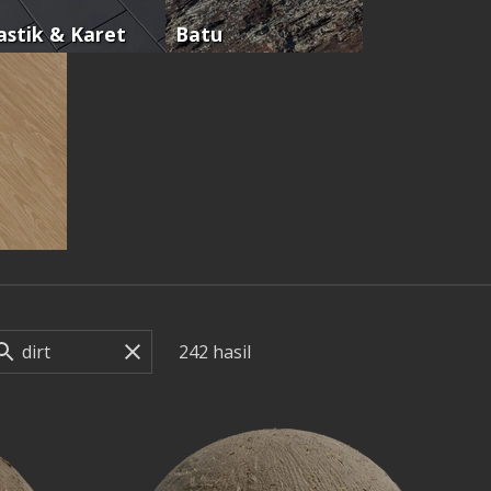
astik & Karet
Batu
242
hasil