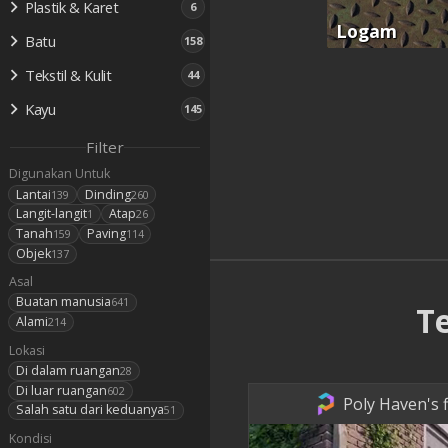
Plastik & Karet
6
Logam
Batu
158
Tekstil & Kulit
44
Kayu
145
Filter
Digunakan Untuk
Lantai
Dinding
139
260
Langit-langit
Atap
1
26
Tanah
Paving
159
114
Objek
137
Asal
Buatan manusia
641
T
Alami
214
Lokasi
Di dalam ruangan
28
Di luar ruangan
602
Poly Haven's f
Salah satu dari keduanya
51
Kondisi