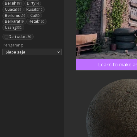
Bersih
Dirty
181
14
Cuaca
Rusak
539
210
Berlumut
Cat
99
50
Berkarat
Retak
19
120
Usang
332
Dari udara
30
Pengarang
Siapa saja
Learn to make as