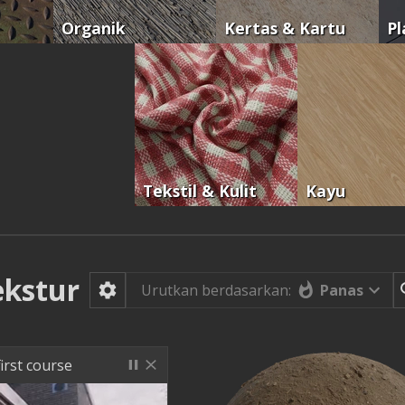
Organik
Kertas & Kartu
Pl
Tekstil & Kulit
Kayu
ekstur
Panas
Urutkan berdasarkan:
irst course