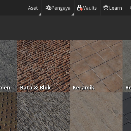
Aset
Pengaya
Vaults
Learn
umen
Bata & Blok
Keramik
B