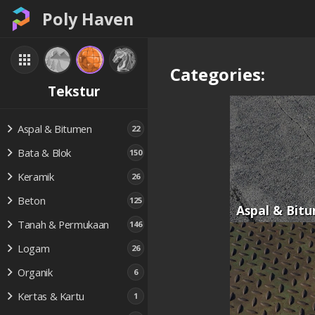
Poly Haven
Categories:
Tekstur
Aspal & Bitumen
22
Bata & Blok
150
Keramik
26
Beton
125
Aspal & Bit
Tanah & Permukaan
146
Logam
26
Organik
6
Kertas & Kartu
1