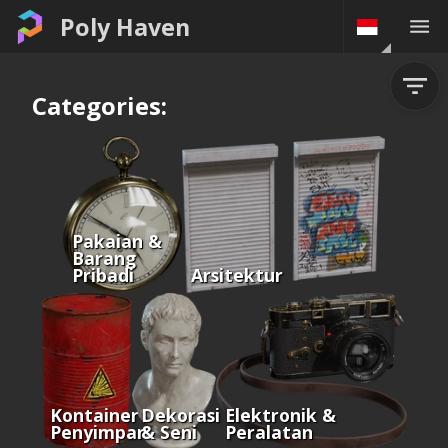
Poly Haven
Categories:
Pakaian &
Barang
Pribadi
Arsitektur
Kontainer &
Dekorasi
Elektronik &
Penyimpanan
& Seni
Peralatan