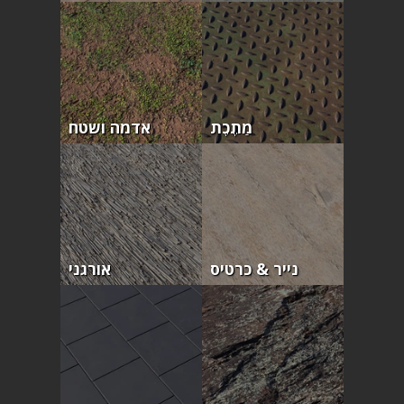
מַתֶכֶת
אדמה ושטח
נייר & כרטיס
אורגני