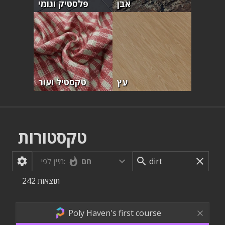
אבן
פלסטיק וגומי
עֵץ
טקסטיל ועור
טקסטורות
חַם
מיין לפי:
תוצאות
242
Poly Haven's first course