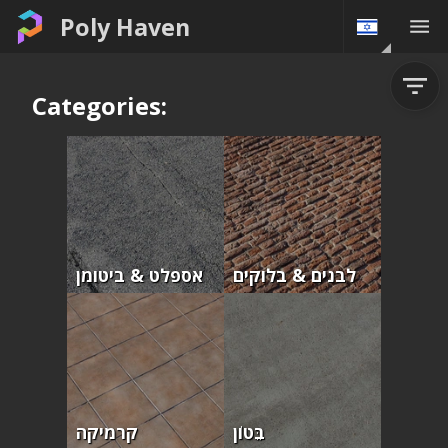
Poly Haven
Categories:
לבנים & בלוקים
אספלט & ביטומן
בֵּטוֹן
קרמיקה