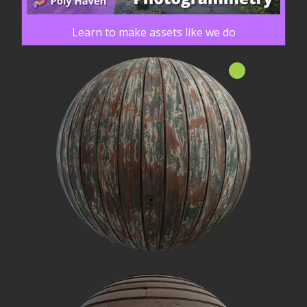
Learn to make assets like we do
חָדָשׁ!