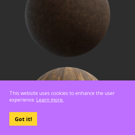
This website uses cookies to enhance the user
experience.
Learn more.
Got it!