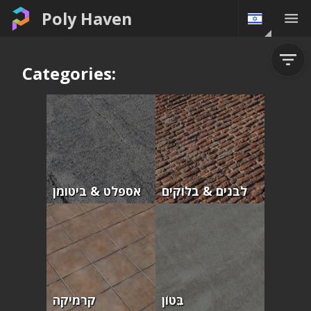
Poly Haven
Categories:
לבנים & בלוקים
אספלט & ביטומן
בֵּטוֹן
קרמיקה