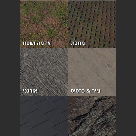
מַתֶכֶת
אדמה ושטח
נייר & כרטיס
אורגני