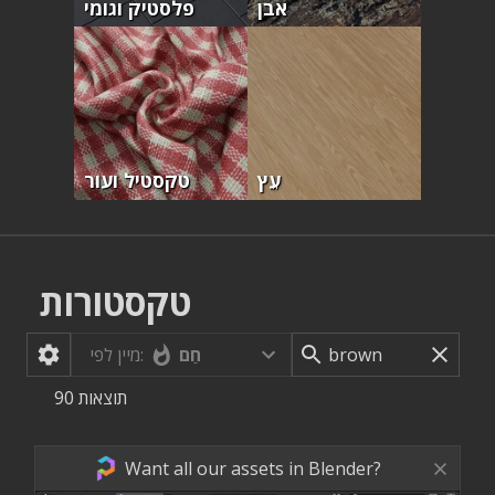
אבן
פלסטיק וגומי
עֵץ
טקסטיל ועור
טקסטורות
חַם
מיין לפי:
תוצאות
90
Want all our assets in Blender?