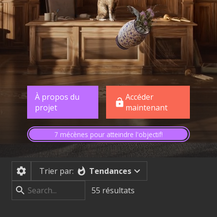
À propos du
Accéder
projet
maintenant
7 mécènes pour atteindre l'objectif!
Tendances
Trier par:
55
résultats