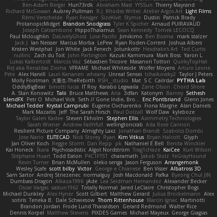
Ben-Adam Berger
Hun73rdk
Abraham Mast
YYSSun
Thierry Mayrand
Richard McGowan
Aubrey Pullman
R.J. Rhodes Writes
Atelier Argos Art
Light Films
Rémi Verschelde
Ryan Reisiger
SizeKivit
Stymie
Dustin
Patrick Brady
ProtanopicMidget
Brandon Snodgrass
Tyler K Spicher
Arnaud PUIRAVAUD
Joseph Catrambone
HippoThalamus
Sean Kennedy
Tomek LECOCQ
Paul Mcloughlin
DaLivelyGhost
Lose Pacific
Jimikimo
Ben Bosma
mark stalzer
Jack J
Ian Neisser
Marcus Morba
LePew
Ryan Roden-Corrent
Joshua Albers
Kristen Westphal
Jon White
Jack Fenech
Jotunkottr
Hexdrake's Art
Ted Curtis
nullinc
Zach du Toit
John Partington
Kazuki Kamimura
Mark Boss
Yaron L.
Lukas Kalbertodt
Marcos Vaz
Sébastien Tricoire
Masanori Tottori
QuirkyTopHat
ReJ aka Renaldas Zioma
VFRAME
Michael Whiteside
Wolfer Moyens
Arturo Leone
Pete
Alex Harvill
Lauri Kananen
wheany
Unreal Sensei
tchaikovsky2
Taylor J Peters
Molly Footman
大重生-TheRebirth
RSH__studio
Mat
S C
Cailrdar
PYTHA Lab
OddlyBigBear
binotti lucia
IT Roy
Karabo Legwaila
Zane Olson
Chord Shore
A. Stan Konowitz
Talii
Bruce Matthews
Aria
3dfan
Xatonym
Barney
Sethesh
blendFX
Petr O
Michael Vick
Seth // Gone Indie, Bro...
Eric Pontbriand
Glenn Jones
Michael Tedder
Krystal Camprubi
Eugene Ovcharenko
Fiona Margrie
Alan Daniels
Mark Mazaitis
Jeff
The Sarah Hirsch
Paul Dolzall
Wolf Daw
kyleboze
Taylor Galen Kadee
Steven Ekholm
Stephen Ellis
Aximmetry Technologies
Sarah Wiener
Andrew Faithfull
wellingtoncrab
Ada Rose Cannon
Resilient Picture Company
Almighty Laxz
Jonathan Brandt
Szabolcs Dombi
Jose Nario
ELITECAD
Nick Storey
Ryan
Kim Vitkus
Bryan Halcott
Glyph
Jan Oliver Koch
Reggie Storm
Dan Repp
pk
Nathaniel E Bell
Benita Winckler
Kai Honeck
Íkara
Psychosadistic
Algot Nordström
Trag1cHaze
KaiCee
Kurt Wilson
Stéphane Huart
Todd Eaton
P4C1F15T
charamath
Jakob Stolz
YeGrayHound
Kevin Turner
Brian McMullen
oleko senga
Jason Ferguson
Arrangemonk
Wesley Scafe
scott bilby
Victor
George e Chianese
Ben Visser
Albatross 3D
Sam Sartor
Andrej Striezenec
normalguy
Josh Macdonald
Pafka
Byeong Chul JIN
Dumbass Dragon
Alkaza1996
jAde
Lea Seidman Hernandez
Alexander Becker
Oscar Vargas
sastun1962
Totally Normal
Jared LeClaire
Christopher Bogs
Michael Dunkley
Alex Hyner
Scott Gilbert
Matthew Gerard
Julius Brockelmann
Alex
sotiris
Teneka B.
Dale Schwiesow
Thom Rittenhouse
Marcin Ignac
Martinotti
Brandon Jordan
Frode Lund Tharaldsen
Gerard Redmond
Walter Rice
Dennis Korpel
Matthew Stevens
PIXDES Games
Michael Mayeux
George Giagias