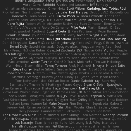
Dimitri Diakopoulos
zgred
Jen Hao Yeh
esther carney
Mark Lopatka
Victor Gama Sabbithi
Alexlee
Jed Laurance
Jeff Barnaby
Johnathan Alan Vanderpool
Oliver Hotz
Scott Wilson
Cadalog, Inc.
Tobias Rösli
Rick Palmer
Neal Huston
sean dunderdale
Erel Herzog
OroborosNZ
RaptorBricks
Domenic S
Laura Ganis
Ike Li
Pietro Ponti
William Unsworth
Lorie Loeb
Fabrice Zaini
Andrew_D
R.H. García
William Carey
Michael B Johnson
G.P
Goro Fujita
Robert Wallis
Alexander Bachvarov
Evan Campbell
Rene Gansen
Clifford A Worsham
Fábio De Carvalho
Mike Festa
Martin Banak - Dr Zed
fred gissubel
Ayetheist
Edgard Costa
JJ
Pere Pau Sancho
Kevin Barnum
Henrik Berglund
Jay Piboontum
Patrick Lowry
Richard Wright
kiky
John Moon
Francis Boyle
Devin Harris
HDR Light Studio
Peter Baintner
Da5id
Bob Dowling
Daniel Fitzgerald
Dana McCabe
Miket
jehrmaig
f1rstpers0n
Peggy O'Brien
Jason Lai
Bernd Dully
Satoshi Yamasaki
Doug Auerbach
fengquan wang
Aeon Soul
Mark Krenz
Nicholas Rubin
Krzysztof Zwolinski
JG3
Nicolas Côté
V-o
Josh Purple
Peter Rittinger
Benjamin Schechter
Ryan Won-Meng Apuy
Liam Beck
AuroranFilms
Just Gollor
Glyn Wolf
亮作 淡波
Melody Helen MacFarlane
Makoto Izawa
Marc Lemoine
Vadim Turchin
Odin3D
Travis
Moiarte3d
Tim van Helsdingen
WyrmHead
Shawn Miller
Tawny Tomsen
Andy Hickmott
Mikayla
Hiroshi Saito
Steve Hurley
Sophie Gilbert
Grische
Nigel Hillyer
Art of 3D Rendering
Robert Simpson
Nizzero
Ritchie Owens
Agon Ushaku
Zisis Psalidas
Nelson C
Matthias
Stareagle
BunnyCyclops Bunny
J.C.
Jason Scott
Jacob Larson
Tom Jachmann
Max
Cristian Rocco
Daniel Raboldt
ray
Zach Hoy
Bernhard Hoffmann
Will Hattingh
Perard-Gayot
Bryan C
Bojan Spasojevic
Alan Camerer
Toby Yoda
Thater
Hazel Quantock
Neil Blakey-Milner
John Wagman
Victor Gan
Walter Bosse
Edgar San
Pamela Case
Jeff
Modicolitor
Frank Riccobono
Shaw Kaake
Panagiotis Tourlas
果冻_JS
Dave Liewald
Stephan S
Matt Allen
Paul Schicketanz
Norimichi Sano
DGagster
Matt Griffey
Ian Hubert
Linda Robbins
Richard Lyons
Joanne Tai
Mahe Dewan
Finn Bear
Ivan Sepulveda
Gabor Z
Jeremy Park
Cameron Keffer
Yan Shi
Ulrich Woehr
Chris Li
Zachary Capalbo
Kelly Johnson
Hannes Dreyer
Elektrospy
Buttered Side Down
The Dread Vixen Alinsa
Laura Kimmel
Timo Muraja
Tom Norman
Rodney Schmidt
Arioch Snowpaw
Catface Meowmers
gardeninn thomas
Istvan Kozma
QuesoGr7
Luis Naranjo
Sean
jamie ngai to lo
Lök Leung
Jack Foley
fxtentacle
Marielli Vichique
Primaris
Kirt Blackwood
mark wrabel
James Harrison
Alvaro Villagomez
Mark Hoffman
Josh Roenker
Martin Lukačka
AaronFung