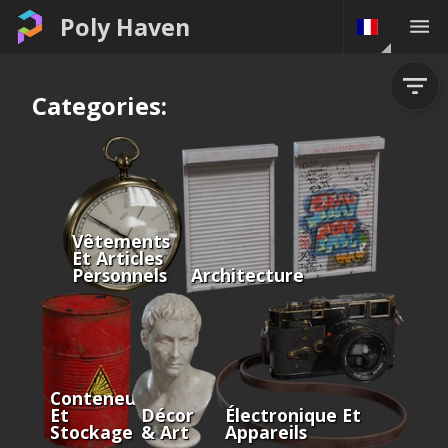
Poly Haven
Categories:
Vêtements
Et Articles
Personnels
Architecture
Conteneurs
Et
Décor
Électronique Et
Stockage
& Art
Appareils