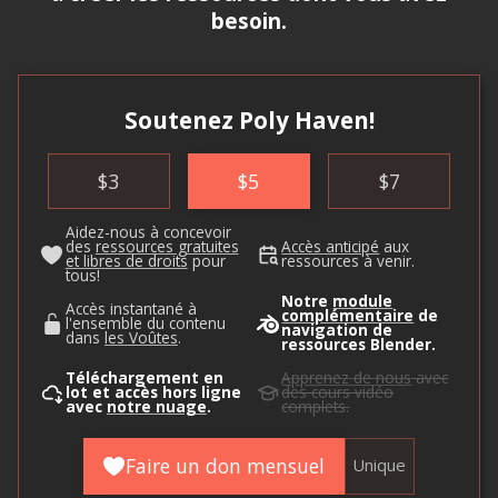
besoin.
Soutenez Poly Haven!
$
3
$
5
$
7
Aidez-nous à concevoir
des
ressources gratuites
Accès anticipé
aux
et libres de droits
pour
ressources à venir.
tous!
Notre
module
Accès instantané à
complémentaire
de
l'ensemble du contenu
navigation de
dans
les Voûtes
.
ressources Blender.
Téléchargement en
Apprenez de nous
avec
lot et accès hors ligne
des cours vidéo
avec
notre nuage
.
complets.
Faire un don mensuel
Unique