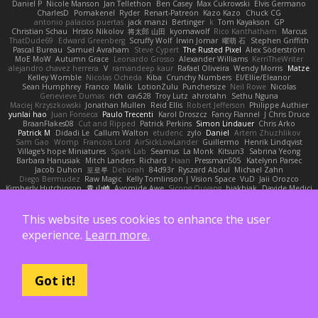
Daniel P
Nicole Manson
Jan Tellethon
Ben Casey
Max Cukrowski
Elvis Germano
CharlesD
Pomakenel
Ryder
Renart-Patreon
Kazo Kazo
Chuck CG
antonio palacios puertas
jack manzi
Bertinger
k
Tom Kayakson
GP
Christian Schau
Hristo Nikolov
将太郎 山田
kyomawolf
Rico Kanthatham
Marcus
ThatDude69
Edward Greenberg
Scruffy Wolf
Irwin Jomar
曜萌 石
Stephen Griffith
Pascal Bureau
Samuel Avraham
Steve Cypert
The Rusted Pixel
Alex Söderström
MoE MoW
Autumn Grace
Leonardo Grosso
Alexander Williams
KerriTheWriter
alejandro chavez herrera
V
ramandeep kaur
Rafael Oliveira
Wendy Morris
Matze
Kelley Womble
Nicolas Ocheda
Kiba
Crunchy Numbers
El/Ellie/Eleanor
Sean Humphrey
Franco
Malik
LotionZulu
Punchersize
Neil Rowe
Nicolas
Genevieve Dumas
rich
cav528
Troy Lutz
ahrotahn
Sethu Nguna
Maciej Krzyszkowski
Jonathan Mullen
Reid Ellis
Robert Jefferson
Philippe Authier
yunlai hao
Juan Fonseca
Paulo Trecenti
Karol Droszcz
Fancy Flannel
J Chris Druce
BraanFlakes08
Cut and Ripped
Patrick Perkins
Simon Lindauer
Chris Arko
Patrick M
Didadi Le
Callum Walton
etudenc
zylo
Daniel
Artem Zhuzhlikov
Sam Gao
Womp
Francois Lord
AirSickLowLander
Guillermo
Henrik Lindqvist
Village's hope Miniatures
Spark Lab
Seamus
La Monk
Kitsun3
Sabrina Yeong
Barbara Hanusiak
Mitch Landers
Richard
Haan
Pressman505
Katelynn Parsec
Jacob Duhon
포로루
Deborah
84d93r
Ryszard Abdul
Michael Zahn
Diego Bermudez
Raw Magic
Kelly Tomlinson | Vision Space
VuD
Jaii Orozco
Kimberly Hutchinson
貴 山崎
Ayomide Awe
Sicong Ouyang
bjakbjak
Davide Medici
Padraic McQuarrie
david james
Toriten57
Ginsnile Allen
Moritz Cremer
Made by Miri
Tobias Jensby
Robert Bergman
martin
NebularStreams
Charles Chen
Anxiety Opossum
Carlos Esplugues
Jim Kneuper
sebastian botero
This website uses cookies to enhance the user
Almantas Vasiliauskas
Tess Cornwall
Rahul Chandwaney
Austin Durban
Travis
experience.
Learn more.
Yuliya
Ralph Does Stuff
EEEEE
Jelle sahmkow
Scopitones
Brad Mellesmoen
A J
Andrew Islas
Ignacio
Kalliope Marie
Josh Dunfee
Gen
viviisection
Seraphin Ernst
Ryan game
SLAWWNN_ 2214
Juan pablo Gutierrez
Thomas Elrod
ZED ZED
James Abney
John kivinen
Kieran Kuhn
Alec Drake
Desert Viber
MutantMike
Carl Glittenberg
Martin Guldbaek
AVAinc.
Lariotjandy
papi bless
DRKRM
Got it!
THG Creative
lia wu
joop van drunick
Julie Woodcock
nic96
Dzät
Maxim Krioukov
Furkan Kirac
Scott North
Reese Moore
nofreelunch 100
vagueish
Infinitipo
Riverin David-Alexandre
DennyB
NAN YI
Paul Gleason
Tales of Scale
Hank Kaamura
Mind Bird
robzilla
HonorableHoplite
madmacx
AlisserB
Tim Boylan
Braulio Chavez
Logan
Wutata
Andrew Osborne
Rafal
Higgins
Angel Diaz