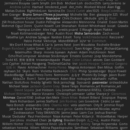
Jermaine Bouyea
Liam Smyth
Jim Bob
Michael Loh
doctor25th
Larry Jenkins
sv
Andrew Lamb
Hamad
rendered_pixel
der_mihi
Worked Wood
Alan Figg
Matias Dubos
BigWhiteLion
Karolina En
David Curiel
alec1025
BeepCodeMusic
Ben Granger
Bruno Simon (Three.js Journey)
Michelle Ma
Ben
glassapple 325
Woof
Maxime Detournière
Rayscaper
Chris Dickson
idkdude
성익 김
Piotr
JSR Production house
Dustin Pettegrew
Alessandro Mennonna
Onalist
Devin Martin
Mehmet Oguz Derin
Quinn Kowitt
Lee Stranahan
Robert Whitehead
kocat
Grawlix
Hampus Linden
Alex Vega
orestis picard
S Waugh
Arjen Plakke
Noah Kollmannsberger
Niko
Austin Root
Misha Samorodin
Zach wood
Tabatha Lyn
Andrew Sprague
Karsten Eckelt
Tony
VolkEnVaderland
Raizzer47
Pablo Portal
Viktoriya
MisterBKWolf
שי יעקוב
DerHitsch
We Don't Know What A Car Is
James Patel
Joeri Woudstra
Rochelle Bricker
Bojan Rončević
Justin Green
Sof
Hope Hackett
Sven Kröger
Dejvo
JRichardGaming
fatalmuffin
Sharp
movies byevan
Ayleen
Adam Hutchinson
Neet
EchoTheComposer
Andreas Stockmayer
Ernesto Gomez
Joep Meindertsma
Todd KS
景琦 张景琦
trowelandspade
Phase
Colin Lohaus
atoves
Dan Goddard
Loo Cypher
Adrian Haugseng
TheSmallGacha
trvr
Jacob Hooper
Gaetano Gargano
민희 이
Flavio
Artmachiner
Remy Ponso
Magnús Antonsson
Ben Milius
Griffin
rayhaan.3d
Skyro
Rain
Violetta Radkevich
Chris
Philip Spiessberger
Bryce Powell
BladedBadge
Rafael Perez-Torro
Nemnomi
おるす
Photini By Design
Jason Buier
AblazZe
Rom1
Serin Jameson
Aden Bise
nobuyuki takahashi
ruffles
Nathan Stoltzfoos
Freddy Sghetti
Nick Jainschigg
Siyouardi
passivestar
sirdeadduke
Michael Sasse
Jackson Quinn Gray
Steve Teeps
Romanov_art Romanov_art
David Sopala
Joel Hobson
Lou Jonathan
Bertrand RIVEILL
Cocheta
Michael Witmann
Marco Vizcaino
Christoph Letmaier
LaMar Sharpe Jr
Gbromios
Minmax
Daniel1060
Joshua Van-Male
Steve Mitas
Robert Billard
Scopique
Repsaj
Mark Richardson
James Stafford
Jim Rodney
Len Govednik
Cédric Le van
Nate Borsch
alessandro Citro
Osamu Abe
vera usselman
Orly R
Jimmie Floyd
Jake Aust
Scott Peters
mytrixx
dave garcia
Gaëlle Robardet-Nicolas
wymo
Zoidrawzaton
Toby SWANSON
Jaime Jasso
Liam Cox
Joshua Bramer
Mucai 'Daduska'
Paul Henderson
Nisse Axman
Peter Križan Jr.
WidowMakes
Harper
Joe Lihou
michael Chan
Jo Gylling
Braiden Dolph
たこーん
Austin Pierce
Willem Hörter
Valery
Maxence Vinot
Lev K
Woozle
Ackley
Tanya Krzywinska
Gorto
sebastian heredia
Villem
Milina Papadopoulos
SamBean
Sebastian Williams
igorrr