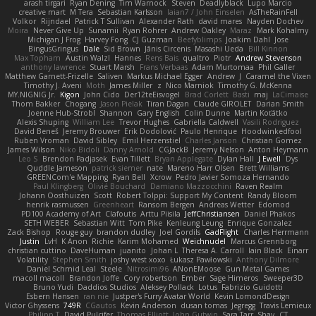
arash tirgari
Ryan Dening
Tim Warnock
Steven
Deadlyblack
Lupo Marcio
creative mart
M Tera
Sebastian Karlsson
Iaian7 / John Einselen
AsTheRainFell
Volkor
Rijndael
Patrick T Sullivan
Alexander Rath
david mares
Nayden Dochev
Moira
Never Give Up
Sunamii
Ryan Rohrer
Andrew Oakley
Maraz
Mark Kohalmy
Michigan J Frog
Harvey Fong
CJ Guzman
Beefyblimps
Joakim Dahl
Jose
BingusGringus
Dale
Sid Brown
Jānis Circenis
Masashi Ueda
Bill Kinnon
Max Topham
Austin Walzl
Hannes
Rens Bais
qualtro
Piotr
Andrew Stevenson
anthony lawrence
Stuart Marsh
Frans Verbaas
Adam Murtomaa
Phil Galler
Matthew Garnett-Frizelle
Saliven
Markus Michael Egger
Andrew
J
Caramel the Vixen
Timothy J. Aveni
Moth
James Miller
z
Nico Marniok
Timothy G. McKenna
MY.NIGNIG Jr.
Kigon
John Cido
Der12teEisvogel
Brad Corlett
Basti
maj
LaCimaise
Thom Bakker
Chogang
Jason Pielak
Tiran Dagan
Claude GIROLET
Darian Smith
Joenne Hub-Strobl
Shannon
Gary English
Colin Dunne
Martin Koťátko
Alexis Shuping
William Lee
Trevor Hughes
Gabriella Caldwell
Vasili Rodriguez
David Beneš
Jeremy Brouwer
Erik Dodolović
Paulo Henrique
Hoodwinkedfool
Ruben Vroman
David Sibley
Emil Herzenstiel
Charles Janson
Christian Gomez
James Wilson
Niko Bidoli
Danny Arnold
CGJackB
Jeremy Nelson
Anton Heymann
Leo S
Brendon Padjasek
Evan Tillett
Bryan Applegate
Dylan Hall
J Ewell
Dys
Quddle Jameson
patrick siemer
nate
Mareno Harr Olsen
Brett Williams
GREENCom'e Mapping
Ryan Bell
Xcrow
Pedro Javier Somoza Hernando
Paul Klingberg
Olivié Bouchard
Damiano Mazzocchini
Raven Realm
Johann Oosthuizen
Scott
Robert Tolppi: Support My Content
Randy Bloom
henrik rasmussen
Greenheart
Ransom Bergen
Andreas Wetter
Edomod
PD100 Academy of Art
Clafoutis
Arttu Piisila
JeffChristiansen
Daniel Phakos
SETH WEBER
Sebastian Witt
Tom Pike
Kenleung Leung
Enrique Gonzalez
Zack Bishop
Rouge guy
brandon dudley
Joel Gordils
GadFlight
Charles Herrmann
Justin
LvH
K Anon
Richie
Karim Mohamed
Weichnudel
Marcus Grennborg
christian cuttino
DaveHuman
juanito
Johan L
Theresa A. Carroll
Iain Black
Einarr
Volatility
Stephen Smith
joshy west xoxo
Łukasz Pawłowski
Anthony Dilmore
Daniel Schmid Leal
Steele
Nitrosimi96
ANonEMoose
Gun Metal Games
macoll macoll
Brandon Joffe
Cory robertson
Ember
Sage Himeros
Sweeper3D
Bruno Yudi
Daddios Studios
Aleksey Pollack
Lotus
Fabrizio Guidotti
Esbern Hansen
ran nie
Justper's Furry Avatar World
Kevin LomondDesign
Victor Ghyssens
749R
CGautos
Kevin Anderson
dusan tomas
Jegregg
Travis Lemieux
Philipp T
David Pulcifer
Thomas Elliott
John Gutwin
Sara Tarr
Shay
CT