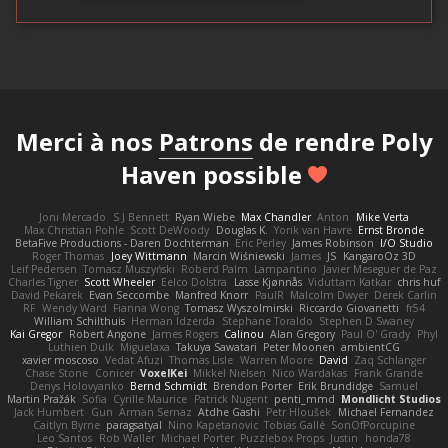
Merci à nos
Patrons
de rendre Poly
Haven possible
Joni Mercado
S J Bennett
Ryan Wiebe
Max Chandler
Anton
Mike Verta
Max Christian Pohle
Scott DeWoody
Douglas K.
Yorik van Havre
Ernst Bronde
BetaFive Productions - Daren Dochterman
Eric Perley
James Robinson
I/O Studio
Roger Thomas
Joey Wittmann
Marcin Wiśniewski
James
JS
KangaroOz 3D
Leif Pedersen
Tomasz Muszyński
Roberd Palm
Lampantino
Javier Meseguer de Paz
Charles Tigner
Scott Wheeler
Eelco Dolstra
Lasse Kjønnås
Viduttam Katkar
chris huf
David Pekarek
Evan Seccombe
Manfred Knorr
PaulR
Malcolm Dwyer
Derek Carlin
RF
Wendy Ward
Fianna Wong
Tomasz Wyszolmirski
Riccardo Giovanetti
fr54
William Schilthuis
Herman Idzerda
Stephane Toraldo
Stephen D Swaney
Kai Gregor
Robert Angone
James Rogers
Calinou
Alan Gregory
Paul O' Grady
Phyl
Luthien Dulk
Miguelaxa
Takuya Sawatari
Peter Moonen
ambientCG
xavier moscoso
Vedat Afuzi
Thomas Lisle
Warren Moore
David
Zaq Schlanger
Chase Stone
Conicer
VoxelKei
Mikkel Nielsen
Nico Wardakas
Frank Grande
Denys Holovyanko
Bernd Schmidt
Brendon Porter
Erik Brundidge
Samuel
Martin Pražák
Sofia
Cyrille Maurice
Patrick Nugent
penti_mmd
Mondlicht Studios
Jack Humbert
Gun
Arman Sernaz
Atdhe Gashi
Petr Hloušek
Michael Fernandez
Caitlyn Byrne
paragsatyal
Nino Kapetanovic
Tobias Gallé
SonOfPorcupine
Leo Santos
Rob Waller
Michael Porter
Puzzlebox Props
Justin
honda78