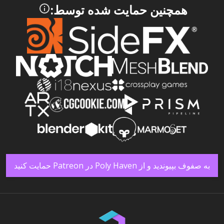
همچنین حمایت شده توسط:
به صفوف بپیوندید و از Poly Haven در Patreon حمایت کنید