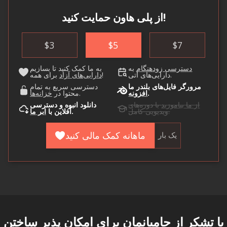
از پلی هاون حمایت کنید!
$
3
$
5
$
7
دسترسی زودهنگام
به
به ما کمک کنید تا بسازیم
دارایی‌های آتی.
برای همه!
دارایی‌های آزاد
مرورگر فایل‌های بلندر ما
دسترسی سریع به تمام
.
افزونه
.
محتوا در
خزانه‌ها
از ما بیاموزید
با دوره‌های
دانلود انبوه و دسترسی
ویدیویی کامل.
.
آفلاین با
ابر ما
ماهانه کمک مالی کنید
یک بار
با تشکر از
حامیانمان
برای امکان پذیر ساختن