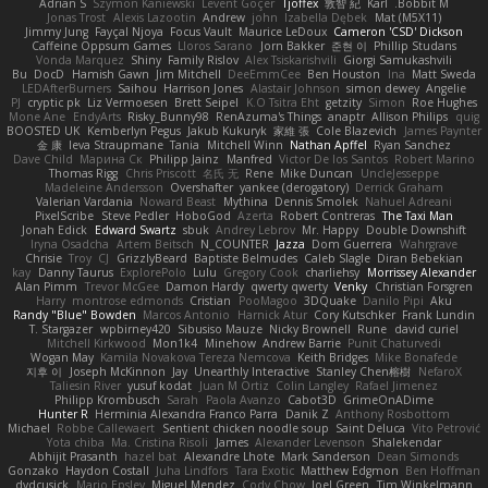
Adrian S
Szymon Kaniewski
Levent Göçer
Tjoffex
敦智 紀
Karl
Bobbit M.
Jonas Trost
Alexis Lazootin
Andrew
john
Izabella Dębek
Mat (M5X11)
Jimmy Jung
Fayçal Njoya
Focus Vault
Maurice LeDoux
Cameron 'CSD' Dickson
Caffeine Oppsum Games
Lloros Sarano
Jorn Bakker
준현 이
Phillip Studans
Vonda Marquez
Shiny
Family Rislov
Alex Tsiskarishvili
Giorgi Samukashvili
Bu
DocD
Hamish Gawn
Jim Mitchell
DeeEmmCee
Ben Houston
Ina
Matt Sweda
LEDAfterBurners
Saihou
Harrison Jones
Alastair Johnson
simon dewey
Angelie
PJ
cryptic pk
Liz Vermoesen
Brett Seipel
K.O Tsitra Eht
getzity
Simon
Roe Hughes
Mone Ane
EndyArts
Risky_Bunny98
RenAzuma's Things
anaptr
Allison Philips
quig
BOOSTED UK
Kemberlyn Pegus
Jakub Kukuryk
家維 張
Cole Blazevich
James Paynter
金 康
Ieva Straupmane
Tania
Mitchell Winn
Nathan Apffel
Ryan Sanchez
Dave Child
Марина Ск
Philipp Jainz
Manfred
Victor De los Santos
Robert Marino
Thomas Rigg
Chris Priscott
名氏 无
Rene
Mike Duncan
UncleJesseppe
Madeleine Andersson
Overshafter
yankee (derogatory)
Derrick Graham
Valerian Vardania
Noward Beast
Mythina
Dennis Smolek
Nahuel Adreani
PixelScribe
Steve Pedler
HoboGod
Azerta
Robert Contreras
The Taxi Man
Jonah Edick
Edward Swartz
sbuk
Andrey Lebrov
Mr. Happy
Double Downshift
Iryna Osadcha
Artem Beitsch
N_COUNTER
Jazza
Dom Guerrera
Wahrgrave
Chrisie
Troy
CJ
GrizzlyBeard
Baptiste Belmudes
Caleb Slagle
Diran Bebekian
kay
Danny Taurus
ExplorePolo
Lulu
Gregory Cook
charliehsy
Morrissey Alexander
Alan Pimm
Trevor McGee
Damon Hardy
qwerty qwerty
Venky
Christian Forsgren
Harry
montrose edmonds
Cristian
PooMagoo
3DQuake
Danilo Pipi
Aku
Randy "Blue" Bowden
Marcos Antonio
Harnick Atur
Cory Kutschker
Frank Lundin
T. Stargazer
wpbirney420
Sibusiso Mauze
Nicky Brownell
Rune
david curiel
Mitchell Kirkwood
Mon1k4
Minehow
Andrew Barrie
Punit Chaturvedi
Wogan May
Kamila Novakova Tereza Nemcova
Keith Bridges
Mike Bonafede
지후 이
Joseph McKinnon
Jay
Unearthly Interactive
Stanley Chen榕樹
NefaroX
Taliesin River
yusuf kodat
Juan M Ortiz
Colin Langley
Rafael Jimenez
Philipp Krombusch
Sarah
Paola Avanzo
Cabot3D
GrimeOnADime
Hunter R
Herminia Alexandra Franco Parra
Danik Z
Anthony Rosbottom
Michael
Robbe Callewaert
Sentient chicken noodle soup
Saint Deluca
Vito Petrović
Yota chiba
Ma. Cristina Risoli
James
Alexander Levenson
Shalekendar
Abhijit Prasanth
hazel bat
Alexandre Lhote
Mark Sanderson
Dean Simonds
Gonzako
Haydon Costall
Juha Lindfors
Tara Exotic
Matthew Edgmon
Ben Hoffman
dvdcusick
Mario Epsley
Miguel Mendez
Cody Chow
Joel Green
Tim Winkelmann