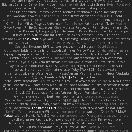
Rochelle Bricker
Joeri Woudstra
James Patel
We Don't Know What A Car Is
JRichardGaming
Dejvo
Sven Kröger
Hope Hackett
Sof
Justin Green
Bojan Rončević
Neet
Adam Hutchinson
Ayleen
movies byevan
Sharp
fatalmuffin
Joep Meindertsma
Ernesto Gomez
Andreas Stockmayer
EchoTheComposer
Dan Goddard
atoves
Colin Lohaus
Phase
trowelandspade
景琦 张景琦
Todd KS
Gaetano Gargano
Jacob Hooper
trvr
TheSmallGacha
Adrian Haugseng
Loo Cypher
Griffin
Ben Milius
Magnús Antonsson
Remy Ponso
Artmachiner
Flavio
민희 이
Bryce Powell
Philip Spiessberger
Chris
Violetta Radkevich
Rain
Skyro
rayhaan.3d
Jason Buier
Photini By Design
おるす
Nemnomi
Rafael Perez-Torro
BladedBadge
ruffles
nobuyuki takahashi
Aden Bise
Serin Jameson
Rom1
AblazZe
sirdeadduke
passivestar
Siyouardi
Nick Jainschigg
Freddy Sghetti
Nathan Stoltzfoos
Romanov_art Romanov_art
Steve Teeps
Jackson Quinn Gray
Michael Sasse
Cocheta
Bertrand RIVEILL
Lou Jonathan
Joel Hobson
David Sopala
Gbromios
LaMar Sharpe Jr
Christoph Letmaier
Marco Vizcaino
Michael Witmann
Repsaj
Scopique
Robert Billard
Steve Mitas
Joshua Van-Male
Daniel1060
Minmax
Cédric Le van
Len Govednik
Jim Rodney
James Stafford
Mark Richardson
Jimmie Floyd
Orly R
vera usselman
Osamu Abe
alessandro Citro
Nate Borsch
wymo
Gaëlle Robardet-Nicolas
dave garcia
mytrixx
Scott Peters
Jake Aust
Joshua Bramer
Liam Cox
Jaime Jasso
Toby SWANSON
Zoidrawzaton
Harper
WidowMakes
Peter Križan Jr.
Nisse Axman
Paul Henderson
Mucai 'Daduska'
Austin Pierce
たこーん
Braiden Dolph
Jo Gylling
michael Chan
Joe Lihou
Gorto
Tanya Krzywinska
Ackley
Woozle
Lev K
Maxence Vinot
Valery
Willem Hörter
igorrr
Sebastian Williams
SamBean
Milina Papadopoulos
Villem
sebastian heredia
Elvis Germano
Max Cukrowski
Ben Casey
Jan Tellethon
Nicole Manson
Daniel P
Chuck CG
Kazo Kazo
Renart-Patreon
Ryder
Pomakenel
CharlesD
GP
Tom Kayakson
k
Bertinger
jack manzi
antonio palacios puertas
Marcus
Rico Kanthatham
kyomawolf
将太郎 山田
Hristo Nikolov
Christian Schau
Stephen Griffith
曜萌 石
Irwin Jomar
Scruffy Wolf
Edward Greenberg
ThatDude69
Alex Söderström
The Rusted Pixel
Steve Cypert
Samuel Avraham
Pascal Bureau
KerriTheWriter
Alexander Williams
Leonardo Grosso
Autumn Grace
MoE MoW
Matze
Wendy Morris
Rafael Oliveira
ramandeep kaur
V
alejandro chavez herrera
El/Ellie/Eleanor
Crunchy Numbers
Kiba
Nicolas Ocheda
Kelley Womble
Nicolas
Neil Rowe
Punchersize
LotionZulu
Malik
Franco
Sean Humphrey
Sethu Nguna
ahrotahn
Troy Lutz
cav528
rich
Genevieve Dumas
Philippe Authier
Robert Jefferson
Reid Ellis
Jonathan Mullen
Maciej Krzyszkowski