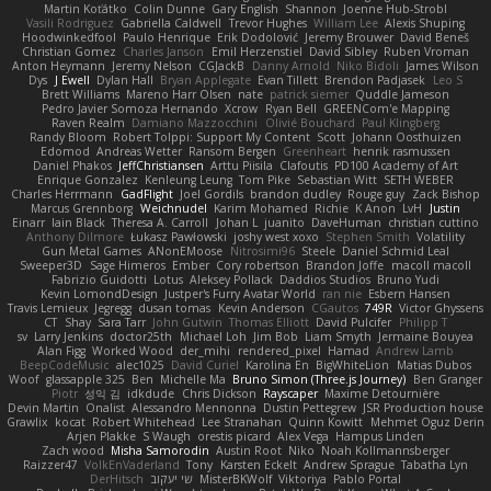
Martin Koťátko
Colin Dunne
Gary English
Shannon
Joenne Hub-Strobl
Vasili Rodriguez
Gabriella Caldwell
Trevor Hughes
William Lee
Alexis Shuping
Hoodwinkedfool
Paulo Henrique
Erik Dodolović
Jeremy Brouwer
David Beneš
Christian Gomez
Charles Janson
Emil Herzenstiel
David Sibley
Ruben Vroman
Anton Heymann
Jeremy Nelson
CGJackB
Danny Arnold
Niko Bidoli
James Wilson
Dys
J Ewell
Dylan Hall
Bryan Applegate
Evan Tillett
Brendon Padjasek
Leo S
Brett Williams
Mareno Harr Olsen
nate
patrick siemer
Quddle Jameson
Pedro Javier Somoza Hernando
Xcrow
Ryan Bell
GREENCom'e Mapping
Raven Realm
Damiano Mazzocchini
Olivié Bouchard
Paul Klingberg
Randy Bloom
Robert Tolppi: Support My Content
Scott
Johann Oosthuizen
Edomod
Andreas Wetter
Ransom Bergen
Greenheart
henrik rasmussen
Daniel Phakos
JeffChristiansen
Arttu Piisila
Clafoutis
PD100 Academy of Art
Enrique Gonzalez
Kenleung Leung
Tom Pike
Sebastian Witt
SETH WEBER
Charles Herrmann
GadFlight
Joel Gordils
brandon dudley
Rouge guy
Zack Bishop
Marcus Grennborg
Weichnudel
Karim Mohamed
Richie
K Anon
LvH
Justin
Einarr
Iain Black
Theresa A. Carroll
Johan L
juanito
DaveHuman
christian cuttino
Anthony Dilmore
Łukasz Pawłowski
joshy west xoxo
Stephen Smith
Volatility
Gun Metal Games
ANonEMoose
Nitrosimi96
Steele
Daniel Schmid Leal
Sweeper3D
Sage Himeros
Ember
Cory robertson
Brandon Joffe
macoll macoll
Fabrizio Guidotti
Lotus
Aleksey Pollack
Daddios Studios
Bruno Yudi
Kevin LomondDesign
Justper's Furry Avatar World
ran nie
Esbern Hansen
Travis Lemieux
Jegregg
dusan tomas
Kevin Anderson
CGautos
749R
Victor Ghyssens
CT
Shay
Sara Tarr
John Gutwin
Thomas Elliott
David Pulcifer
Philipp T
sv
Larry Jenkins
doctor25th
Michael Loh
Jim Bob
Liam Smyth
Jermaine Bouyea
Alan Figg
Worked Wood
der_mihi
rendered_pixel
Hamad
Andrew Lamb
BeepCodeMusic
alec1025
David Curiel
Karolina En
BigWhiteLion
Matias Dubos
Woof
glassapple 325
Ben
Michelle Ma
Bruno Simon (Three.js Journey)
Ben Granger
Piotr
성익 김
idkdude
Chris Dickson
Rayscaper
Maxime Detournière
Devin Martin
Onalist
Alessandro Mennonna
Dustin Pettegrew
JSR Production house
Grawlix
kocat
Robert Whitehead
Lee Stranahan
Quinn Kowitt
Mehmet Oguz Derin
Arjen Plakke
S Waugh
orestis picard
Alex Vega
Hampus Linden
Zach wood
Misha Samorodin
Austin Root
Niko
Noah Kollmannsberger
Raizzer47
VolkEnVaderland
Tony
Karsten Eckelt
Andrew Sprague
Tabatha Lyn
Pablo Portal
Viktoriya
MisterBKWolf
שי יעקוב
DerHitsch