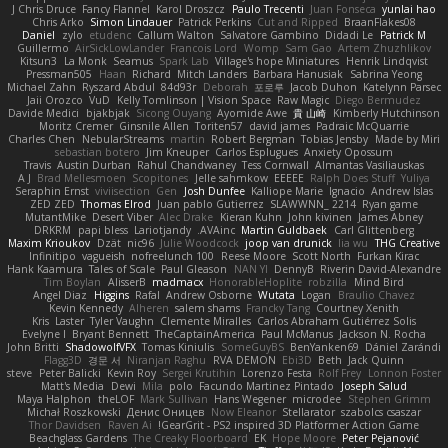
J Chris Druce
Fancy Flannel
Karol Droszcz
Paulo Trecenti
Juan Fonseca
yunlai hao
Chris Arko
Simon Lindauer
Patrick Perkins
Cut and Ripped
BraanFlakes08
Daniel
zylo
etudenc
Callum Walton
Salvatore Gambino
Didadi Le
Patrick M
Guillermo
AirSickLowLander
Francois Lord
Womp
Sam Gao
Artem Zhuzhlikov
Kitsun3
La Monk
Seamus
Spark Lab
Village's hope Miniatures
Henrik Lindqvist
Pressman505
Haan
Richard
Mitch Landers
Barbara Hanusiak
Sabrina Yeong
Michael Zahn
Ryszard Abdul
84d93r
Deborah
포로루
Jacob Duhon
Katelynn Parsec
Jaii Orozco
VuD
Kelly Tomlinson | Vision Space
Raw Magic
Diego Bermudez
Davide Medici
bjakbjak
Sicong Ouyang
Ayomide Awe
貴 山崎
Kimberly Hutchinson
Moritz Cremer
Ginsnile Allen
Toriten57
david james
Padraic McQuarrie
Charles Chen
NebularStreams
martin
Robert Bergman
Tobias Jensby
Made by Miri
sebastian botero
Jim Kneuper
Carlos Esplugues
Anxiety Opossum
Travis
Austin Durban
Rahul Chandwaney
Tess Cornwall
Almantas Vasiliauskas
A J
Brad Mellesmoen
Scopitones
Jelle sahmkow
EEEEE
Ralph Does Stuff
Yuliya
Seraphin Ernst
viviisection
Gen
Josh Dunfee
Kalliope Marie
Ignacio
Andrew Islas
ZED ZED
Thomas Elrod
Juan pablo Gutierrez
SLAWWNN_ 2214
Ryan game
MutantMike
Desert Viber
Alec Drake
Kieran Kuhn
John kivinen
James Abney
DRKRM
papi bless
Lariotjandy
AVAinc.
Martin Guldbaek
Carl Glittenberg
Maxim Krioukov
Dzät
nic96
Julie Woodcock
joop van drunick
lia wu
THG Creative
Infinitipo
vagueish
nofreelunch 100
Reese Moore
Scott North
Furkan Kirac
Hank Kaamura
Tales of Scale
Paul Gleason
NAN YI
DennyB
Riverin David-Alexandre
Tim Boylan
AlisserB
madmacx
HonorableHoplite
robzilla
Mind Bird
Angel Diaz
Higgins
Rafal
Andrew Osborne
Wutata
Logan
Braulio Chavez
Kevin Kennedy
Alheren
salem shams
Francky Tang
Courtney Xenith
Kris
Laster
Tyler Vaughn
Clemente Miralles
Carlos Abraham Gutiérrez Solis
Evelyne I
Bryant Bennett
TheCaptainAmerica
Paul McManus
Jackson N. Rocha
John Britti
ShadowolfVFX
Tomas Kiniulis
SomeGuyBS
BenYanken69
Dániel Zarándi
Flagg3D
경문 서
Niranjan Raghu
RVA DEMON
Ebi3D
Beth
Jack Quinn
steve
Peter Balicki
Kevin Roy
Sergei Krutihin
Lorenzo Festa
Rolf Frey
Lonnon Foster
Matt's Media
Dewi
Mila
polo
Facundo Martinez Pintado
Joseph Salud
Maya Halphon
theLOF
Mark Sullivan
Hans Wegener
microdee
Stephen Grimm
Michał Roszkowski
Денис Оницев
Now Eleanor
Stellarator
szabolcs csaszar
Thor Davidsen
Raven Ai
GearGrit - PS2 inspired 3D Platformer Action Game!
Beachglass Gardens
The Creaky Floorboard
EK
Hope Moore
Peter Pejanović