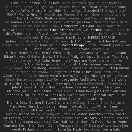
Gray
Chlo Christine
Squak Box
Carlos Cardenas Negro
Philippe Bartholi
Heriberto Reinoso Gallegos
Saturnis#6115
Peter Page
sonal
Someone Anyone
A
Joshua Palfrey
Michael Hirschfelder
ManiacMayo
DaskalosBCE
Strogg
Elena T
家俊 吴
Monica Pirvu
Rinalds Miļicins
Pureon
Shansen
Maximino Huertas Vila
Darry
HeyoNSFW
Redlion
Tabia Lourenco
Paul Marshall
Jahluu
Ian
Nananekoko
Ben Berntsen
Peter Siemens
Jack Lynch
Wojciech Świątkiewicz
Martín Franchi
Jonathan Shelley
Heather Walker
Coral
Davide Bortoletti
Jean
Maet
baitham i
Nathan
Caleb Simmons
治英 矢島
Beefree
Bianca Goldbach
Mike Weber
Johanna Fate
Andrew
Fatimah Aziz
Fabian Norrby
Fenice Ardente
Marco De mitri
D
Ergo Venatus
Ned Fullsom
HARRISON PARKER
Jadriaan
Jonathan Diaz
Temple Simpson
Jack Plummer
Iulian-Eduard Varvara
Valeria Rosales
mleczyk
Anna Kasunic
Michael Rampe
Emma Reynolds
paul paviot
OOPS!
chen li
Alastair JL
Chloe Kiso
tbycae
ZerozenSFM
Michael Stetler
Michael Bertin
Wilhelm Nylund
Alessandro & Riccardo Lazzarin
Ethan Mulwee
Chihirios
Moritz S.
J
Hardy
Malignant
Jacob Schelbert
Yashi Zeng
Rupert Eveleigh
Fuji
Aisha Harper
Jhon Magdalena
Rose
Jonathan Correa
EpsilonCG
Allen Partridge
Ruslana Dutchak
Andrei Tabone
JaaySweeney
Tony Elwood
Zhou Weitong
Saintetixx
emil
komito
Nikki Navaille
Peter Jessiman
Daniel Jennings
Worawut Pongchen
FeroshGirlSims
Sprague Williams
Gabriel Brenne
鸿彬 邱
Rockie Hoerter
Jeremy Fukunaga
Mike Dyer
Joshua Conard
Binsei Numao
azbeaupre
Lux_Fox
luke gentile
Paul Shewan
Carmine Ciccone
Liam Jordan
Kumatora
Benjamin Newman
Aleksandra Davydenko
Quade Zaban
John Dreessen
Line Ulv
TheThomasTrainzUser
Andreas Gohl
Masanyao
SubToMyYTplz
Lil Sleeping Bag
Dávid Borsodi
Edson Rodriguez
David Valentine
Yandong
Michelle Hironaka
Elric Chen
Hakar Kerarmor
HanaYou
Bryn Couser
Ben Seaman
Leonard Rio
Supachai Chanarittichai
Thomas Deisz
Gordon S
Steve Clements
Axis Design Studio | Elliott Benjamin
Piero Perez
Ximo Llopis Barber
Morgan
yotpak
Slompy
William Bergen II
Martin Býšek
Jeff Kissel
Fred Vollmer
Erik Miller
astroblur
Anthony Simuel
Nicolas Ocheda
till toe
seryong kim
Jose Luis
Gaston
Jonathan Caron-Roberge
Bas Peeters
John Daineusaure
Jack Palmstrom
Sean McSharry
Clemente Gonzalez
Deek_Blue
katren wood
Isaac
Zach Ball
Patrick
Marvin W Parker
Sascha Donie
Cameron Koch
Brian Dolan
Dennis Torosyan
Cathy W
Bradley Wilson
Jason Eyre
Keerthi Pachala
andrea cerini
Lukas Ess
Fizzle
Zach Robyn
Xavier Caliz