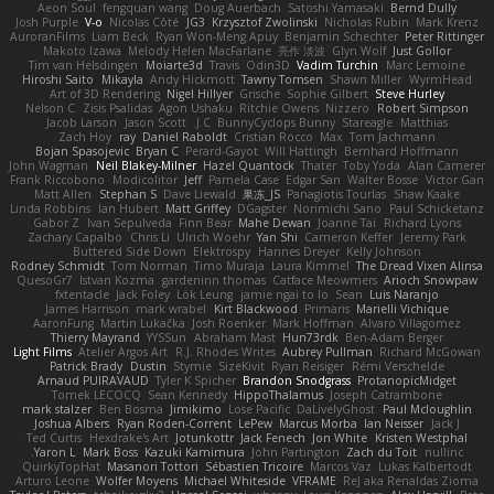
Aeon Soul
fengquan wang
Doug Auerbach
Satoshi Yamasaki
Bernd Dully
Josh Purple
V-o
Nicolas Côté
JG3
Krzysztof Zwolinski
Nicholas Rubin
Mark Krenz
AuroranFilms
Liam Beck
Ryan Won-Meng Apuy
Benjamin Schechter
Peter Rittinger
Makoto Izawa
Melody Helen MacFarlane
亮作 淡波
Glyn Wolf
Just Gollor
Tim van Helsdingen
Moiarte3d
Travis
Odin3D
Vadim Turchin
Marc Lemoine
Hiroshi Saito
Mikayla
Andy Hickmott
Tawny Tomsen
Shawn Miller
WyrmHead
Art of 3D Rendering
Nigel Hillyer
Grische
Sophie Gilbert
Steve Hurley
Nelson C
Zisis Psalidas
Agon Ushaku
Ritchie Owens
Nizzero
Robert Simpson
Jacob Larson
Jason Scott
J.C.
BunnyCyclops Bunny
Stareagle
Matthias
Zach Hoy
ray
Daniel Raboldt
Cristian Rocco
Max
Tom Jachmann
Bojan Spasojevic
Bryan C
Perard-Gayot
Will Hattingh
Bernhard Hoffmann
John Wagman
Neil Blakey-Milner
Hazel Quantock
Thater
Toby Yoda
Alan Camerer
Frank Riccobono
Modicolitor
Jeff
Pamela Case
Edgar San
Walter Bosse
Victor Gan
Matt Allen
Stephan S
Dave Liewald
果冻_JS
Panagiotis Tourlas
Shaw Kaake
Linda Robbins
Ian Hubert
Matt Griffey
DGagster
Norimichi Sano
Paul Schicketanz
Gabor Z
Ivan Sepulveda
Finn Bear
Mahe Dewan
Joanne Tai
Richard Lyons
Zachary Capalbo
Chris Li
Ulrich Woehr
Yan Shi
Cameron Keffer
Jeremy Park
Buttered Side Down
Elektrospy
Hannes Dreyer
Kelly Johnson
Rodney Schmidt
Tom Norman
Timo Muraja
Laura Kimmel
The Dread Vixen Alinsa
QuesoGr7
Istvan Kozma
gardeninn thomas
Catface Meowmers
Arioch Snowpaw
fxtentacle
Jack Foley
Lök Leung
jamie ngai to lo
Sean
Luis Naranjo
James Harrison
mark wrabel
Kirt Blackwood
Primaris
Marielli Vichique
AaronFung
Martin Lukačka
Josh Roenker
Mark Hoffman
Alvaro Villagomez
Thierry Mayrand
YYSSun
Abraham Mast
Hun73rdk
Ben-Adam Berger
Light Films
Atelier Argos Art
R.J. Rhodes Writes
Aubrey Pullman
Richard McGowan
Patrick Brady
Dustin
Stymie
SizeKivit
Ryan Reisiger
Rémi Verschelde
Arnaud PUIRAVAUD
Tyler K Spicher
Brandon Snodgrass
ProtanopicMidget
Tomek LECOCQ
Sean Kennedy
HippoThalamus
Joseph Catrambone
mark stalzer
Ben Bosma
Jimikimo
Lose Pacific
DaLivelyGhost
Paul Mcloughlin
Joshua Albers
Ryan Roden-Corrent
LePew
Marcus Morba
Ian Neisser
Jack J
Ted Curtis
Hexdrake's Art
Jotunkottr
Jack Fenech
Jon White
Kristen Westphal
Yaron L.
Mark Boss
Kazuki Kamimura
John Partington
Zach du Toit
nullinc
QuirkyTopHat
Masanori Tottori
Sébastien Tricoire
Marcos Vaz
Lukas Kalbertodt
Arturo Leone
Wolfer Moyens
Michael Whiteside
VFRAME
ReJ aka Renaldas Zioma