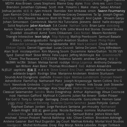
MDTH
Alex Brown
Lewis Stephens
Blaine Gray
styles
Ross
chris reis
Liam Davis
Brandon
Jonathan Ojibway
Scott
mik
Yokami c:
Make
maru
Sabaz Ahmad
Joshua Jacobs
峻辰 朱
ryan mrazik
Stanislav
Ken Ishikawa
sinsin
Swann Fourmanoy
Juan Ramón Ortiz Estévez
Anika
Matthew-Gracey Desravines
Ta Sp
Joseph Dignan
Alec Keck
Elhi Stevens
bavazov
Bình Võ Thiên
JacobyO
Anıl Çaylak
Shivam Ganju
Johan Simonsson
Combrinck
Martín Niz Tutoriales
jstevens
david
halle stoeppler
Solid Neptune
Jaber Alarbash
S A Cooke
Nathan Salla
Brian Lane
dokiderg
Aaron
Trevor Larson
YUKI SHIBUTANI/ YUN
Little Weird Kid Stories
Donald Stooks
Duskfall
cloudhed
Aimé
Tomi Ollikainen
Caio Notari
Maxim Nordentz
Triangle Interactive
leon labyk
Filip Nyborg
Mathijs Peerboom
Samuel Bassale
Mike L.
colinangusstudio
Fangzahn Aviation Studios
Dave
Philip Pryke
Alexander Leinauer
francesco sabbatella
Will
Mark Leonard
Chuck Morris
Eliézer Ojeda
Daniel Eijgendaal
Lucas Cozzoli
Salina De Leon
Tony Alfredsson
תמר פלג טל
Kaleo/Dalton
Duzemine
Kim Myeong Soom
nicolaspetton
Alan Stoll
Syed
Daniel Warf
Steve White
Felix Lopez
Jeffrey McIlmoyle
Kie
Greenlines78
Chem
The Paraverse
C1T1Z333N
Federico Salvetti
andrew Carbery
혜영 전
ꌃ꒒ꀎꋪꋪꌩ ꀘꈤꀤꁅꃅ꓄
Stilian
Melissa Farrell
roddye
Minja Lojanica
Anthony Delasanta
Ian Wilson
Alan Bakir
Thomas Woodward
Rab
Adrien Alexandre
N-JELLY
captkiro
思涵 王
n d o n
Steve Girard
Eric Chan
venkat rathna kumar talluri
adelaide begalli
Rodrigo Silva
Marianne Andersen
Kristinn Sturluson
Sounds And Dungeons
coshichi
Rowan Gipe
Mattias Lundstrom
Duncan Hewitt
AshenBone
FlameTop
Nathanaël Platz
Joseph Krzywoszyja
Karen Collins
Eric G
Mark
Vsevolods Gniteckis
Digital Prophet
gaggle
Fennec
Inês Sousa
Josh Strawder
Luthonium Virtual Heritage
Alex Stephens
Walter Weaver
Tristan Voulelis
Classical Salamander
Sandra
Moto Designshop
Arthur
Alphaology
Илья Снопков
nost
Harrison Gafford
Mythical X Customs
Julian Rai Anwor
Stefan Plösser
For Got U
Tony Li
George
damageg
Zineb mounfik
GonzoNole
Hemen Galal
piggy chop
Samuel Benning
Gerardo Quiros Sanchez
Juuso Pohjola
Canun
Raphael Dahan
Jordan
Jorge Panduro Santana
jan moudry
Nathanaël
Adam Knight
宣臣 紀
gavin poss
Nicola Baribeau
oominx
Muhammad
Arianna Mex
Jack saksik
toomanydans
Lisa
Samuel Bidne
Jeshire Kiten Katt
micheal
Simon Probert
Patrick Balthrop
kiki
Oliver Cretton
Brooklen Ashleigh
Anilene Gassner
Bart Paul Dujardin
Jay Court
Mathias Kirkeby
Mortal Void Studios
lewdgazer
Michel Kinfoussia
Doxy
Filip Morys
Nikita Lebedev
Holger Tollbäck