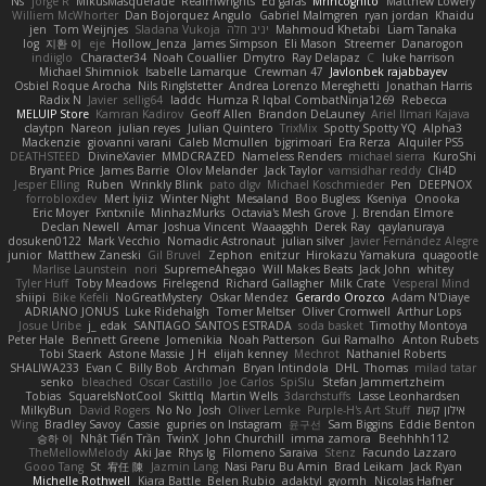
Ns
jorge R
MikusMasquerade
Realmwrights
Ed garas
MrIncognito
Matthew Lowery
Williem McWhorter
Dan Bojorquez Angulo
Gabriel Malmgren
ryan jordan
Khaidu
Liam Tanaka
Mahmoud Khetabi
יניב חלה
Sladana Vukoja
Tom Weijnjes
jen
log
지환 이
eje
Hollow_Jenza
James Simpson
Eli Mason
Streemer
Danarogon
indiiglo
Character34
Noah Couallier
Dmytro
Ray Delapaz
C
luke harrison
Michael Shimniok
Isabelle Lamarque
Crewman 47
Javlonbek rajabbayev
Osbiel Roque Arocha
Nils Ringlstetter
Andrea Lorenzo Mereghetti
Jonathan Harris
Radix N
Javier
sellig64
laddc
Humza R Iqbal CombatNinja1269
Rebecca
MELUIP Store
Kamran Kadirov
Geoff Allen
Brandon DeLauney
Ariel Ilmari Kajava
claytpn
Nareon
julian reyes
Julian Quintero
TrixMix
Spotty Spotty YQ
Alpha3
Mackenzie
giovanni varani
Caleb Mcmullen
bjgrimoari
Era Rerza
Alquiler PS5
DEATHSTEED
DivineXavier
MMDCRAZED
Nameless Renders
michael sierra
KuroShi
Bryant Price
James Barrie
Olov Melander
Jack Taylor
vamsidhar reddy
Cli4D
Jesper Elling
Ruben
Wrinkly Blink
pato dlgv
Michael Koschmieder
Pen
DEEPNOX
forrobloxdev
Mert İyiiz
Winter Night
Mesaland
Boo Bugless
Kseniya
Onooka
Eric Moyer
Fxntxnile
MinhazMurks
Octavia's Mesh Grove
J. Brendan Elmore
Declan Newell
Amar
Joshua Vincent
Waaagghh
Derek Ray
qaylanuraya
dosuken0122
Mark Vecchio
Nomadic Astronaut
julian silver
Javier Fernández Alegre
junior
Matthew Zaneski
Gil Bruvel
Zephon
enitzur
Hirokazu Yamakura
quagootle
Marlise Launstein
nori
SupremeAhegao
Will Makes Beats
Jack John
whitey
Tyler Huff
Toby Meadows
Firelegend
Richard Gallagher
Milk Crate
Vesperal Mind
shiipi
Bike Kefeli
NoGreatMystery
Oskar Mendez
Gerardo Orozco
Adam N'Diaye
ADRIANO JONUS
Luke Ridehalgh
Tomer Meltser
Oliver Cromwell
Arthur Lops
Josue Uribe
j_ edak
SANTIAGO SANTOS ESTRADA
soda basket
Timothy Montoya
Peter Hale
Bennett Greene
Jomenikia
Noah Patterson
Gui Ramalho
Anton Rubets
Tobi Staerk
Astone Massie
J H
elijah kenney
Mechrot
Nathaniel Roberts
SHALIWA233
Evan C
Billy Bob
Archman
Bryan Intindola
DHL
Thomas
milad tatar
senko
bleached
Oscar Castillo
Joe Carlos
SpiSlu
Stefan Jammertzheim
Tobias
SquareIsNotCool
Skittlq
Martin Wells
3darchstuffs
Lasse Leonhardsen
אילון קשת
Purple-H's Art Stuff
Oliver Lemke
Josh
No No
David Rogers
MilkyBun
Wing
Bradley Savoy
Cassie
gupries on Instagram
윤구선
Sam Biggins
Eddie Benton
승하 이
Nhật Tiến Trần
TwinX
John Churchill
imma zamora
Beehhhh112
TheMellowMelody
Aki Jae
Rhys lg
Filomeno Saraiva
Stenz
Facundo Lazzaro
Gooo Tang
St
宥任 陳
Jazmin Lang
Nasi Paru Bu Amin
Brad Leikam
Jack Ryan
Michelle Rothwell
Kiara Battle
Belen Rubio
adaktyl
gyomh
Nicolas Hafner