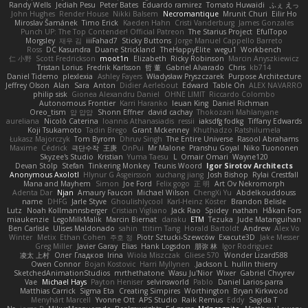
Randy Wells
Jediah Pesu
Peter Bates
Eduardo ramirez
Tomato Huwaidi
ふぇ えっ
John Hughes
Render House
Nikki Balsem
Necromantique
Mrunit Churi
Eilir Ho
Miroslav Šamánek
Timo Erick
Kaeden Hahn
Cristi Vanderburg
James Gonzales
Punch UP: The Top Contender! Official Patreon
The Starius Project
EfulTopo
Morgsley
재우 김
iiiFahad7
Sticky Buttons
Jorge Manuel Cappello Barreto
Ross
DC Kasundra
Duane Strickland
TheHappyElite
wegu1
Workbench
仁 小野
Scott Fredrickson
moot1n
Elizabeth
Ricky Robinson
Marcin Anyszkiewicz
Tristan Lorius
Fredrik Karlsson
哲 董
Gabriel Alvarado
Chris
kb714
Daniel Tidemo
plexlexia
Ashley Fayers
Władysław Pryszczarek
Purpose Architecture
Jeffrey Olson
Alan
Sara
Anton
Didier Aerlebout
Edward
Table On
ALEX NAVARRO
philip sisk
Gionea Alexandru Daniel
OHNE LIMIT
Riccardo Colombo
Autonomous Frontier
Karri Haranko
Ieuan King
Daniel Richman
Oreo_tism
얍 얍얍
Shonn Effner
david cachay
Thokozani Mahlanyane
aureliana
Nicolò Caterina
Ioannis Athanasiadis
ressii
iaksdfg fodkg
Tiffany Edwards
Koji Tsukamoto
Tadin Brego
Grant Mckenney
Khuthadzo Ratshilumela
Łukasz Majorczyk
Tom Byrom
Dhruv Singh
The Entire Universe
Rasool Abrahams
Maxime
Cédrick
극단수작
王庚
OnPui
Mr Malone
Pranshu Goyal
Niko Tuononen
Skyzee's Studio
Kristian
Yuma Taesu
L
Omair Omari
Wayne120
Devan Stolp
Stefan
Tinkering Monkey
Teunis Woord
Igor Sirotov Architects
Anonymous Axolotl
Hlynur G Asgeirsson
xuchang jiang
Josh Bishop
Rylai Crestfall
Mana and Mayhem
Simon
Joe Ford
Felix gogo
正 明
Art Ov Nekromorph
Adenta Dar
Njan
Amaury Faucon
Michael Wilson
ChengXi Yu
Abdelkouddouss
name
DHFG
Jarle Styve
Ghoulishlycool
Karl-Heinz Köster
Brandon Belisle
Lutz
Noah Kollmannsberger
Cristian Vigliano
Jack Rao
Spidey
nathan
Håkan Fors
miaukenzie
LegoMilkMalik
Marcin Biernat
daraku
ETM
Tezuka
Jude Matanguihan
Ben Carlisle
Ulises Maldonado
sahin
ttitim Tang
Horald Bartoldt
Andrew
Alex Vo
Winter
Metix
Ethan Cohen
주호 정
Piotr Sztucki-Szewców
Exacute3D
Jake Messer
Greg Miller
Javier Garay
Elias
Hank Logsdon
朋弥 林
Igor Rodriguez
凌太 上村
Олег Гладков
Irina
Wiola Miszczak
Gliese 570
Wonder Lizard588
Owen Connor
Bojan Kostovic
Harri Myllynen
Jackson L.
hullin thierry
SketchedAnimationStudios
mrthethatone
Wasu Ju'Nior
Wixer
Gabriel Chvyrev
Vae
Michael Hays
Payton Heniser
selvinsworld
Pablo
Daniel Larios-parra
Matthias Carrick
Sigma Eta
Creating Simpires
Worthington
Bryan Kirkwood
Menyhárt Marcell
Yvonne Ott
APS Studio
Raik Remus
Eddy
Sagida T