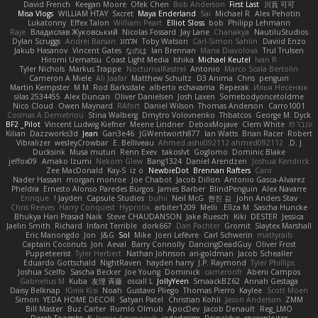
David French
Keegan Moore
Ofek Chen
Bob Anderson
First Last
川頁 可可
Misa Vlogs
WILLIAM HTAY
Sxcret
Maya Enderland
Sai
Michael R
Alex Pehotin
Lukatonny
Effex Talon
William Peart
Elliot Sloss
bob
Philipp Lehmann
Raje
Владислав Жуковський
Nicolas Fossard
Jay Lane
Chanakya
NautiluStudios
Daviid Enzo
Carl-Simon Sahlin
Toby Watson
אלמוג
Andrei Barsan
Dylan Scruggs
Jakub Hasanov
Vincent Gates
なのは
Ian Brennan
Maria Diavolova
Trul Trulsen
Hiromi Uematsu
Coast Light Media
Ishika
Michael Keutel
Ivan R
Tyler Nichols
Markus Trappe
NocturnalKestrel
Antonio
Marco Scala Bertolin
Cameron A Miele
Ali Jaafar
Matthew Schultz
D3 Anima
Chris
penguin
Martin Kempster
M M
Rod Barksdale
alberto echavarria
Reperak
Илья Несенюк
silas 2534455
Alex Duncan
Oliver Danielsen
Josh Laxen
Somebodyoncetoldme
Nico Cloud
Owen Maynard
RAfort
Daniel Wilson
Thomas Anderson
Carro1001
Cosmas A Demetriou
Stina Walberg
Dmytro Volovnenko
Thbatcos
George M. Dyck
ענבר פז
Clem White
DeboxMojave
Meene Lindner
Vincent Ludwig Kiefner
BF2 _Pilot
Kilian
Dazzworks3d
Jean
Gan3e46
JGWentworth877
Ian Watts
Brian Racer
Robert
Vibralizer
wesleyCrowbar
E. Belliveau
Ahmed.ashii092112 ahmed092112
D. J.
Ducksink
Musa muturi
Renn Exev
takoslvt
Goglomo
Dominic Blake
jeffox09
Amako Izumi
Nekom Glew
Bang1324
Daniel Arendzen
Joshua Kendrick
Zee MacDonald
Kay-S
iz o
NewbieDot
Brennan Rafters
Caro
Nader Hassan
morgan monroe
Joe Chabot
Jacob Dillon
Antonio Gasca-Alvarez
Pheldra
Ernesto Alonso Paredes Burgos
James Barber
BlindPenguin
Alex Navarre
Enrique
Jayden !
Capsule Studios
buhii
Neil McG
현진 김
John Anders Stav
Chris Reeves
Harry Conquest
Hyprotix
arbiter1209
Melli
Elīza M.
Sascha Huncke
Bhukya Hari Prasad Naik
Steve CHAUDANSON
Jake Ruesch
Kiki
DESTER
Jessica
Jaelin Smith
Richard
Infant Terrible
dork667
Dan Pachter
Gromit
Slaytex Marshall
Eric Manongdo
Jon
J&G
Sol
Mike
Joeri Lefévre
Carl Schwerin
mattyrails
Captain Coconuts
Jon
Aeval
Barry Connolly
DancingDeadGuy
Oliver Frost
Puppeteerist
Tyler Herbert
Nathan Johnson
ari-goldman
Jacob Schealler
Eduardo Gottschald
NightRaven
hayden harry
J.P. Raymond
Tyler Phillips
Joshua Scelfo
Sascha Becker
Joe Young
Dominick
cameronfr
Abeni Campos
Gabrielius M
Kuba
友理 斉藤
oscall L
JollyYeen
SmaackBZ62
Annah Gestaga
Daisy Belknap
Юлія Кізі
Noah
Gustavo Pliego
Thomas Pierro
Kaylee
Scott Moen
Simon
YEDA HOME DECOR
Satyan Patel
Christian Kohli
Jason Anderson
ZMM
Bill Master
Buz Carter
Rumlo Olmub
ApocDev
Jacob Denault
Reg_LMO
Derek Toombs
K
Jamie Arseneault
jadedesign
Reinaldus
rpcexploiter