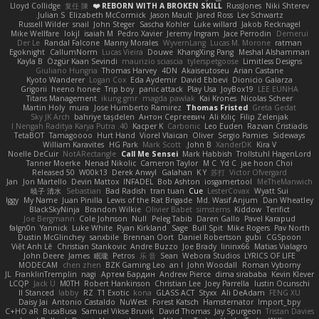
Lloyd Collidge
复任 陳
REBORN WITH A BROKEN SKILL ❤️
RussJones
Niki Shterev
Julian S.
Elizabeth McCormick
Jason Mault
Jared Ross
Lev Schwartz
Russell Wilder
snail
John Steger
Sascha Kohler
Luke willard
Jakob Recknagel
Mike Wellfare
lokjl
isaiah M
Pedro Xavier
Jeremy Ingram
Jace Perrodin
Demerui
Der Le
Randal Falcone
Manny Morales
WyvernLang
Lucas M. Morone
ratman
Egoknight
CallumNorm
Lucas Vieira
Douwe
KhangXing Pang
Meshal Alshammari
Kayla B
Özgür Kaan Sevindi
maurizio sciascia
tylerspetgoose
Limitless Designs
Giuliano Hungria
Thomas Harvey
4DN
Akaiseutoseu
Arian Castane
Kyoto Wanderer
Logan Cox
Eda Aydemir
David Ebbevi
Dionicio Galarza
Grigorii
heeno honee
Trip boy
panic attack
Play Usa
JoyBox19
LEE EUNHA
Titans Management
ikung gmr
magda pawlak
Kai Krones
Nicolas Scheer
Martin Holy
mura
Jose Humberto Ramirez
Thomas Fristed
Greta Gedat
Sky JK Arch
bahriye taşdelen
Антон Сергеевич
Ali Kılıç
Filip Zelenjak
40. I Nengah Raditya Karya Putra
Kacper K
Carbonic
Leo Euden
Razvan Cristiadis
TetaBOT
Tamagoooo
Hurt Hand
Viorel Vlaican
Oliver
Sergio Pamies
Sideways
William Karavites
HG Park
Mark Scott
John B.
XanderDK
Kira V
Noelle DeCuir
NotARectangle
Call Me Sensei
Mark Habbish
Trollstuhl HagenLord
Tanner Moerke
Nenad Nikolic
Cameron Taylor
M C
Yd C
jae hoon Choi
Released 50
W00k13
Derek Anwyl
Galahan
K Y
苏打
Victor Ofvergard
Jan
Jon Martello
Devin Mattox
INFADEL
Bob Ashton
iosgamertool
MeTheManwich
暁子 清水
Sebastian
Bad Radish
tran tuan
Cue
LesterCovax
Wyatt Sui
Iggy
My Name
Juan Pinilla
Lewis of the Rat Brigade
Md. Wasif Anjum
Dan Wheatley
BlackSkyNinja
Brandon Wilkie
Olivier Babet
simsterns
Kiddow
Terifict
Joe Bergmann
Cole Johnson
Null
Peleg Tabib
Daren Gallo
Pavel Karapud
falgn0n
Yannick
Luke White
Ryan Kirkland
Sage
Bull Spit
Mike Rogers
Pav North
Dustin McGlinchey
sanxbile
Brennan Oort
Daniel Robertson
gubi
CGSpoon
Việt Anh Lê
Christian Stankovic
Andre Buzzo
Joe Brady
lininx66
Matias Vialagro
John Deere
James
眠瓏
Petros
乐 音
Sean
Webora Studios
LYRICS OF LIFE
MODECAM
chen zhen
BZK Gaming Leo
an l
John Woodall
Roman Vyborny
JL
FranklinTremplin
nagi
Артем Бардин
Andrew Pierce
dima sirababa
Kevin Klever
LCQP
Jack Ü
M0TH
Robert Hankinson
Christian Lee
Joey Parrella
Iustin Ocunschi
ll Stanced
abby!
RZ
T1 Exotic
kona
GLASS ACT
Styxx
Ali DeAdam
FENG XU
Daisy Jai
Antonio Castaldo
NuWest
Forest Katsch
Hamsternator
Import_bpy
C+HO aR
BusaBusa
Samuel Vikse Bruvik
David Thomas
Jay Spurgeon
Tristan Davies