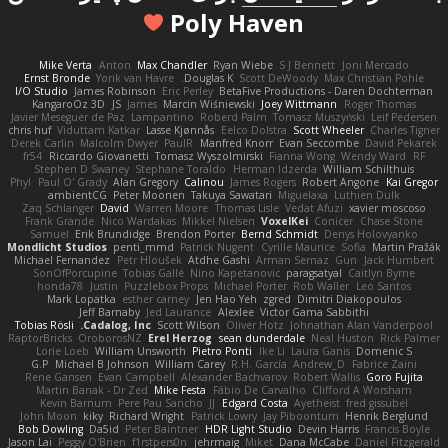
Poly Haven
Mike Verta
Anton
Max Chandler
Ryan Wiebe
S J Bennett
Joni Mercado
Ernst Bronde
Yorik van Havre
Douglas K.
Scott DeWoody
Max Christian Pohle
I/O Studio
James Robinson
Eric Perley
BetaFive Productions - Daren Dochterman
KangaroOz 3D
JS
James
Marcin Wiśniewski
Joey Wittmann
Roger Thomas
Javier Meseguer de Paz
Lampantino
Roberd Palm
Tomasz Muszyński
Leif Pedersen
chris huf
Viduttam Katkar
Lasse Kjønnås
Eelco Dolstra
Scott Wheeler
Charles Tigner
Derek Carlin
Malcolm Dwyer
PaulR
Manfred Knorr
Evan Seccombe
David Pekarek
fr54
Riccardo Giovanetti
Tomasz Wyszolmirski
Fianna Wong
Wendy Ward
RF
Stephen D Swaney
Stephane Toraldo
Herman Idzerda
William Schilthuis
Phyl
Paul O' Grady
Alan Gregory
Calinou
James Rogers
Robert Angone
Kai Gregor
ambientCG
Peter Moonen
Takuya Sawatari
Miguelaxa
Luthien Dulk
Zaq Schlanger
David
Warren Moore
Thomas Lisle
Vedat Afuzi
xavier moscoso
Frank Grande
Nico Wardakas
Mikkel Nielsen
VoxelKei
Conicer
Chase Stone
Samuel
Erik Brundidge
Brendon Porter
Bernd Schmidt
Denys Holovyanko
Mondlicht Studios
penti_mmd
Patrick Nugent
Cyrille Maurice
Sofia
Martin Pražák
Michael Fernandez
Petr Hloušek
Atdhe Gashi
Arman Sernaz
Gun
Jack Humbert
SonOfPorcupine
Tobias Gallé
Nino Kapetanovic
paragsatyal
Caitlyn Byrne
honda78
Justin
Puzzlebox Props
Michael Porter
Rob Waller
Leo Santos
Mark Lopatka
esther carney
Jen Hao Yeh
zgred
Dimitri Diakopoulos
Jeff Barnaby
Jed Laurance
Alexlee
Victor Gama Sabbithi
Tobias Rösli
Cadalog, Inc.
Scott Wilson
Oliver Hotz
Johnathan Alan Vanderpool
RaptorBricks
OroborosNZ
Erel Herzog
sean dunderdale
Neal Huston
Rick Palmer
Lorie Loeb
William Unsworth
Pietro Ponti
Ike Li
Laura Ganis
Domenic S
G.P
Michael B Johnson
William Carey
R.H. García
Andrew_D
Fabrice Zaini
Rene Gansen
Evan Campbell
Alexander Bachvarov
Robert Wallis
Goro Fujita
Martin Banak - Dr Zed
Mike Festa
Fábio De Carvalho
Clifford A Worsham
Kevin Barnum
Pere Pau Sancho
JJ
Edgard Costa
Ayetheist
fred gissubel
John Moon
kiky
Richard Wright
Patrick Lowry
Jay Piboontum
Henrik Berglund
Bob Dowling
Da5id
Peter Baintner
HDR Light Studio
Devin Harris
Francis Boyle
Jason Lai
Peggy O'Brien
f1rstpers0n
jehrmaig
Miket
Dana McCabe
Daniel Fitzgerald