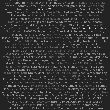
Clay T
Verbatim
Jonathan
Alyx
Brian
HectorOH
sepp
The one and only phase
Martin C
Sammy Sidefx
Lucy Vu
Sonia domenech garcia
Joykk
Reiten Cheng
Gabirél
R
Matthew Tronc
Rebecca Whitehead
The Bearded Squirrel
Mac Greggor
Jeroen Bekkers
Sabrina Munley
CineArtOhio
Radosław Wieczorek
Force Feed
Pranaya Shakya
Adam Jenkins
Aaron
Yael Ghusoun
Rodrigo Terrazas
Irma Andersson
재윤 옥
Jehad Maddah
Traxus
Sylvain
Polina Leskova
Matt Dalpé
Johannes Sjöstedt
Matthew Whiteacre
Alex Cullinane-Carrasco
Joseph Combs
Mukund A
sludgybeast
Kenan Regez
Oliver Erdmann
George Wheat
Cédric Vermeirre
HAGI
charlie otto
Well Misinformed
MarzZ
Brian Tabone
Khalid
NightWriter
Flex2006D !
Sergio Uscanga
Tom Rudolf
Robert jean
Leon Husky
TheAuraStandard
Tenzide Gallery
ぶー うじ
Dominic Qusto
Arturo J. Real
Joshua Campbell
GremlinBrokeMyVideoGame
Michael Dunphy
Charles
Paul Friedl
Dushyant M
w z
政則 谷
Ryan Williams
TurtleTheThing
Xie Ray
NotTerrellBatchelor
RayePixlrKay
EasedChunk2
retro rocks
Carl-Edwin
Joshua Esmeralda
Felipe Ramos
yewen sun
Fattma Al Lawati
NekoTux
Danizoar
Houston Gaston
Frederic Sigrist
EightySeven
George Clarke
Key van Thull
Slamuel EC
RavenXXXX
Ben Watts
Derek Carlin
yuna yamamoto
Wilbert Schuurman Hess
Danny Ray Clark
Ezekiel Alexander
Jonas Printzen
TeaTime
Zeikomiray
Virgil Shaw
Per Gouras
Dusan Runtak
Ayman Sharaf
Anton Smit
Toms
BAMA Studio
Jakey Floofle
cael mckinney
Mistral Chronicles
Chance K
SBS
Kaitlyn Matchem
19:48
simen stroek
Luigi Macaluso
ns103
Vanta
Brandon Morse
Allison Cope
Yaroslav Leschenko
Kelvin Yim
Pascal Creative Design
Adam Moore
Yu xin Ye
keilyn nuñez
Katti
Dmitry Vinnik
David KALFON
正和 綱嶋
Moon
AI videomaking
ALP Gauna
Eli Herrington
GrayDarth
Sarah BADJI
Wenxin Huang
Emmett Peck
Cергей Лозенко
CluelessArt
ThatRamenDude
manuel chiocchetta
Konrad Wantrych
Armin Bauer
新之助 佐々木
Hieu Tran
Stefan Scotzniovsky
my moon, your stars
Eylül Solakoğlu
에이지
Harry Jumaidi
Jack Malone
E Barrios
Jack
Fy Hy
Queen Sitra
estuine
Yurii Antonyuk
Udi
Alexey Vaitvud
Dinki
Jarod
Andrew Rhyne
Andre Olivier
LunaLoutre
Danning Lu
Shaquita Puckett
Jacob Mars
Ashley Cline
vito schaniel
Axel Allstar
Zak Jarvis
William Parry
Jdnbyd
Dane Sands
Anthony Castillo
JakkeN
jerry biggs jr
Heli Aldridge
Tryvon Pittman
CHERRII
Abdullah Alshammari
Yogev Levy
RYDBRG PHOTOGRAPHY
Nikolai Strelioff
Freyka V
Fran Aspen
Patrick Zulke
Alicia Zimmermann
Thomas Steele
Here4StuffAndAllThat
Williscool
Eva Eoska V
Aaron
Trevor Seitz
Taylor Gonzalez