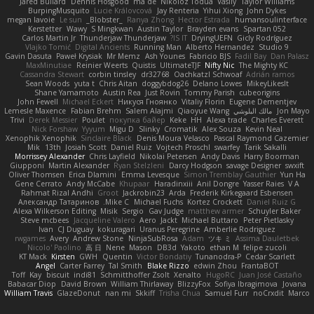
Jared Bullard
Dennis Hosgood
ma de
Nikoloz Todua
Vasily
Taylor Williams
BurpingMusquito
Lucie Královcová
Jay Renteria
Yihui Xiong
John Dykes
megan lavoie
Le sun
_Blobster_
Ranya Zhong
Hector Estrada
humansoulinterface
Kerstetter
Wawy
S Mingkwan
Austin Taylor
Brayden evans
Spartan 052
Carlos Martin Jr
Thunderjaw Thunderjaw
IS IT?
DryingUEFN
Gicly Rodríguez
Vlajko Tomić
Digital Ancients
Running Man
Alberto Hernandez
Studio 9
Gavin Dasuta
Paweł Krysiak
Mr Memz
Ash Younes
Fabricio BJS
Fadil Bay
Dan Palasz
MaxMinutiae
Reinier Weerts
Quistis
UltimateTJF
Nifty Nic
The Mighty KC
Cassandra Stewart
corbin tinsley
dr32768
Oachkatzl Schwoaf
Adrián ramos
Sean Woods
yuta t
Chris Aitan
doggybdog26
Delano Lowes
MikeyLikesIt
Shane Yamamoto
Austin Rea
Just Rovin
Tommy Parish
cubeorigins
John Fewell
Michael Eckert
Никуся Гноянко
Vitaliy Florin
Eugene Dementjev
Jon Mayo
مالك البلوشي
Qiaoyue Wang
Salem Alajmi
Fabian Brehm
Lemesle Maxence
Trivi
Derek Messier
Poulet
покупка байер
Keke
HH
Alexa trade
Charles Everett
Nick Forshaw
Yyyum
Migu D
Slinky
Cromatik
Alex Souza
Kevin Neal
Xenophik Xenophik
Sinclaire Black
Denis Moura Velasco
Pascal Raymond Cazemier
Mik
13th
Josiah Scott
Daniel Ruiz
Vojtech Proschl
swarfey
Tarik Sakalli
Morrissey Alexander
Chris Layfield
Nikolai Petersen
Andy Davis
Harry Boorman
Giupponi
Martin Alexander
Ryan Stelzleni
Darcy Hodgson
savage Designer
swxift
Oliver Thomsen
Erica Dlamini
Emma Levesque
Simon Tremblay Gauthier
Yun Ha
Gene Cerrato
Andy McCabe
Khupaar
Haradinxiii
Anil Dongre
Yasser Raies
V A
Rahmat Rizal Andhi
Groot
Jackrobin23
Arda
Frederik Kirkegaard Esbensen
Александр Татаринов
Mike C.
Michael Fuchs
Kortez Crockett
Daniel Ruiz G
Alexa Wilkerson Editing
Misik
Sergio
Gav Judge
matthew armer
Schuyler Baker
Steve mcbees
Jacqueline Valero
Aero
Jackt
Michael Buttaro
Peter Pietlasky
Ivan
CJ Duguay
kokuragari
Uranus Peregrine
Amberlie Rodriguez
rwgames
Avery
Andrew Stone
NinjaSubRosa
Adam
ツキ ミ
Assima Dauletbek
Nicolo' Paolino
高 日
Nene
Mason
DB3d
Yakoto
ethan M
felipe zucoli
KT Mack
Kirsten
GWH
Quentin
Victor Bondatiy
Tunanodra-P
Cedar Scarlett
Angel
Carter Farrey
Tal Smith
Blake Rizzo
edwin Zhou
FrantaBOT
Toff
Kay
biscuit
indi81
Schmitthoffer Zsolt
Xenalto
HugoRC
Juan José Castaño
Babacar Diop
David Brown
William Thirlaway
BlizzyFox
Sofiya Ibragimova
Jovana
William Travis
GlazeDonut
nan mi
Skkiff
Trisha Chua
Samuel Furr
noCrxdit
Marco