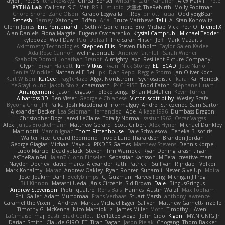
Taylor J Peters
tchaikovsky2
Unreal Sensei
wheany
Lauri Kananen
Alex Harvill
Pete
PYTHA Lab
Cailrdar
S C
Mat
RSH__studio
大重生-TheRebirth
Molly Footman
Chord Shore
Zane Olson
Karabo Legwaila
IT Roy
binotti lucia
OddlyBigBear
Sethesh
Barney
Xatonym
3dfan
Aria
Bruce Matthews
Talii
A. Stan Konowitz
Glenn Jones
Eric Pontbriand
Seth // Gone Indie, Bro...
Michael Vick
Petr O
blendFX
Alan Daniels
Fiona Margrie
Eugene Ovcharenko
Krystal Camprubi
Michael Tedder
kyleboze
Wolf Daw
Paul Dolzall
The Sarah Hirsch
Jeff
Mark Mazaitis
Aximmetry Technologies
Stephen Ellis
Steven Ekholm
Taylor Galen Kadee
Ada Rose Cannon
wellingtoncrab
Andrew Faithfull
Sarah Wiener
Szabolcs Dombi
Jonathan Brandt
Almighty Laxz
Resilient Picture Company
Glyph
Bryan Halcott
Kim Vitkus
Ryan
Nick Storey
ELITECAD
Jose Nario
Benita Winckler
Nathaniel E Bell
pk
Dan Repp
Reggie Storm
Jan Oliver Koch
Kurt Wilson
KaiCee
Trag1cHaze
Algot Nordström
Psychosadistic
Íkara
Kai Honeck
YeGrayHound
Jakob Stolz
charamath
P4C1F15T
Todd Eaton
Stéphane Huart
Arrangemonk
Jason Ferguson
oleko senga
Brian McMullen
Kevin Turner
Albatross 3D
Ben Visser
George e Chianese
Victor
scott bilby
Wesley Scafe
Byeong Chul JIN
Pafka
Josh Macdonald
normalguy
Andrej Striezenec
Sam Sartor
Alexander Becker
Lea Seidman Hernandez
jAde
Alkaza1996
Dumbass Dragon
Christopher Bogs
Jared LeClaire
Totally Normal
sastun1962
Oscar Vargas
Alex
Julius Brockelmann
Matthew Gerard
Scott Gilbert
Alex Hyner
Michael Dunkley
Martinotti
Marcin Ignac
Thom Rittenhouse
Dale Schwiesow
Teneka B.
sotiris
Walter Rice
Gerard Redmond
Frode Lund Tharaldsen
Brandon Jordan
George Giagias
Michael Mayeux
PIXDES Games
Matthew Stevens
Dennis Korpel
Lupo Marcio
Deadlyblack
Steven
Tim Warnock
Ryan Dening
arash tirgari
AsTheRainFell
Iaian7 / John Einselen
Sebastian Karlsson
M Tera
creative mart
Nayden Dochev
david mares
Alexander Rath
Patrick T Sullivan
Rijndael
Volkor
Mark Kohalmy
Maraz
Andrew Oakley
Ryan Rohrer
Sunamii
Never Give Up
Moira
Jose
Joakim Dahl
Beefyblimps
CJ Guzman
Harvey Fong
Michigan J Frog
Bill Kinnon
Masashi Ueda
Jānis Circenis
Sid Brown
Dale
BingusGringus
Andrew Stevenson
Piotr
qualtro
Rens Bais
Hannes
Austin Walzl
Max Topham
Phil Galler
Adam Murtomaa
Frans Verbaas
Stuart Marsh
anthony lawrence
Caramel the Vixen
J
Andrew
Markus Michael Egger
Saliven
Matthew Garnett-Frizelle
Timothy G. McKenna
Nico Marniok
z
James Miller
Moth
Timothy J. Aveni
LaCimaise
maj
Basti
Brad Corlett
Der12teEisvogel
John Cido
Kigon
MY.NIGNIG Jr.
Darian Smith
Claude GIROLET
Tiran Dagan
Jason Pielak
Chogang
Thom Bakker