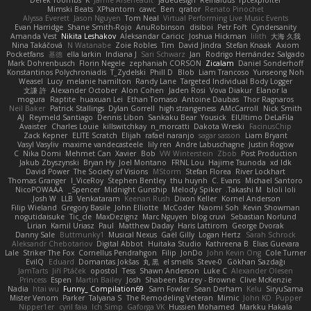
Mimski Beats
XPhantom
cawc
Ben
qrator
Renato Pinochet
Alyssa Everett
Jason Nguyen
Tom Neal
Virtual Performing Live Music Events
Evan Harridge
Shane Smith-Rojo
AnuRobinson
disiboi
Petr Fořt
Cyndersanity
Amanda Vest
Nikita Leshakov
Aleksandar Caricic
Joshua Hickman
lilith
大海 久我
Nina Takáčová
N Watanabe
Zoie Robles
Tim
David Jindra
Stefan Knaak
Axiom
Pocketfans
基德
ella larkin
Indiana J
Sari Schwarz
Jan
Rodrigo Hernández Salgado
Mark Dohrenbusch
Florin Negele
zephaniah CORSON
Zicalam
Daniel Sonderhoff
Konstantinos Polychroniadis
T_Zydelski
Phill D
Blob
Liam Trancoso
Yunseong Noh
Weasel
Lucy
melanie hamilton
Randy Lane
Targeted Individual Body Logger
文謙 許
Alexander October
Alon Cohen
Jaden Rosi
Vova Diakur
Elanor la
mogura
Raptite
huaxuan Lei
Ethan Tomaso
Antoine Daubas
Thor Ragnaros
Neil Baker
Patrick Stallings
Dylan Gorrell
high strangeness
AMcCarroll
Nick Smith
AJ
Reymeld Santiago
Dennis Libon
Sankaku Bear
Yousick
ElUltimo DeLaFila
Avaister
Charles Louie
killswitchkay
n_morcatti
Dakota Wreski
FacinusChip
Zack Kepner
ELITE Scratch
Elijah
rafael naranjo
sagar sasson
Liam Bryant
Vasyl Vasyliv
maxime vandecasteele
lily ren
Andre Labuschagne
Justin Rogow
C
Nika Domi
Mehmet Can
Xavier
Bob
VW Winterstein
Zbob
Post Production
Jakub Zbyszynski
Bryan Hy
Joel Montano
FRNL Lou
Hajime Tsunoda
xd Idk
David Power
The Society of Visions
MStorm
Stefan Florea
River Lockhart
Thomas Granger
I_ViceRoy
Stephen Bentley
thu huynh
C. Evans
Michael Santoro
NicoPOWAAA
Spencer_
Midnight Gunship
Melody Spiker
Takashi M.
bloli loli
Josh W.
LLB
Venkataram
Keenan Rush
Dixon Keller
Kornel Anderson
Filip Wieland
Gregory Basile
John Elliotte
McCoder
Naomi Soh
Kevin Showman
nogutidaisuke
Tic_cle
MaxDezignz
Marc Nguyen
blog cruvi
Sebastian Norlund
Lirian
Kamil Uriasz
Paul
Matthew Daday
Haris Lattirom
George Dvorak
Danny Sale
Buttmunky1
Musical Nexus
Gaël Gilly
Logan Hertz
Sarah Schrock
Aleksandr Chebotariov
Digital Abbot
Huitaka Studio
Kathreena B
Elias Guevara
Lale
Striker The Fox
Cornellus Pendrahgon
Filip
JonDo
John Kevin Ong
Cole Turner
EvilQ
Eduard
Domantas Jokšas
丸 黒
el smells
Steve-0
Gökhan Sazdağı
JamTarts
Jiří Ptáček
opostol
Tess
Shawn Anderson
Luke C
Alexander Olesen
Princess
Espen
Martin Bailey
Josh
Shabeen Barzey - Browne
Clive McKenzie
Nadia
htai wu
Funny_ Compilation69
Sam Fowler
Sean Derham
Kelu
SiryuSama
Mister Venom
Parker
Talyana S
The Remodeling Veteran
Mimic
John KD
Pupper
Nipper1er
cyril faia
Ich Simp
Gaforga VK
Hussien Mohamed
Markku Hakala