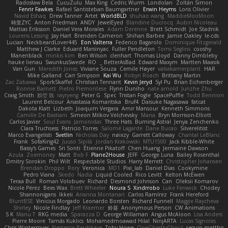
Radosław Bela
CucuZulu
Max King
Cedric Wurm
Londolan
Zoltán Simon
Fenrir Fawkes
Rafael Santisteban Baumgartner
Erwin Heyms
Loris Olivier
Navid Eshaq
Drew Tanner
Artet
WorldBLD
shuhao wang
MaddieMooMoon
時里ZYC
Anton Friedman
ANDY
JewelEyed
Blandine Ducrocq
Aubin Nicoleau
Mattias Eriksson
Daniel Vera Morales
Adam Derenne
Brett Schmidt
Joe Stadnik
Lourens Lessing
Jay Hart
Brenden Cameron
Shihan Barbee
Jamie Oakley
le-cds
Lucian
NeckbeardLover445
Eon Valterra
Federico Bagarolo
Dominique Fitzgerald
Matthew J Clarke
Eduard Marsinyac
Fuller Pendleton
Toms Seglins
cooshy
Manenblack
minkis kim
Ben Wilson
clenhart
Thomas Lloyd
Danny Dimbleby
hauke lienau
SwunkusSwede
RO
BetterAsBad _
Edward Maxym
Martten Maasik
Van Gun
Meredith Jones
Viviane Souza
Cemile Høyer
valsekamerplant
HAR
Mike Galland
Carr Simpson
Kai Wu
Robyn Roach
Brittany Martin
Zac Zabawa
SporkSkaffel
Christian Tennant
Kevin Jeryd
Syl Pu
Brian Eichenberger
Ronnie Barnett
Pietro Piemontese
Flynn Duniho
nate arnold
Junzhe Zhu
Craig Smith
鸝瑩 魏
rayryeng
Peter G
Spec
Tristan Fogle
SpacePuffle
Todd Bennion
Laurent Belcour
Anastasia Komaritska
Bruf4
Daisuke Nagasawa
fatcat
Dakota Klatt
Lizbeth
Joaquim Vergara
Amir Mansour
Kenneth Simmons
Camille De Bastiani
Simeon Milkov Velchevsky
Mana
Bryn Morrison-Elliott
Carlos Javier
Soul Evans
Jamonidas
Three Hats
Burning Astral
Jenya Zenchenko
Clara Truchsess
Patricio Torres
Salomé Lagarde
Dane Bucao
Silverelitist
Marco Evangelisti
Svetlin
Nicholas Day
nøixzy
Garrett Calloway
Chantal LeBlanc
Frank
SofaKing42
Juuso Sipilä
Jordan Krakowski
MTU1500
Jack Kibble-White
Bassy's Games
Sri Sonti
Étienne Pikatoff
Chen Huang
Jermaine Dawson
Azula
Zoemoney
Matt
Bob F
Plane2House
JEFF
George Luna
Bailey Rosenthal
Dmitry Sorokin
Phil Wilt
Respectable Studios
Harry Merrett
Christopher Johansen
Brendan Droppo
Rory
Veronica
MD1
Pixi_lab
Daniel Dias
Cookymine
Pedro Viana
Skedo
Nadia
Liquid Cooled
Rico Levitt
Kelton McEwen
Teraa Bull
Roman Volobuev
Richard
Desmond Johnson
Can
Oleksii Komarov
Nicole Pérez
Bees Wax
Brett Wheeler
Noura S
Xindrrobo
Luke Fenwick
Chodey
Shannonigans
Ikkeii
Arianna Montanari
Carlos Ramírez
Frank Hereford
BluntBSE
Vinicius Morgado
Leonardo Borsten
Richard Funnell
Maggie Raycheva
Shirley
Nicole Findlay
Jeff Kraemer
鈴葵
Anonymous Person
CW Animations
S K
Manu T
RKG media
Sparazza D
George Willaman
Angus McAloon
Lisa Anders
Pierre Moore
Tamás Kuklics
Mohamedmoawad Hilal
NinjARTA
Lucas Signoles
Chris Wintermyer
Nastassia Reutskaya
Toby Howe
OneGhastlyGhoul
seguin matthis