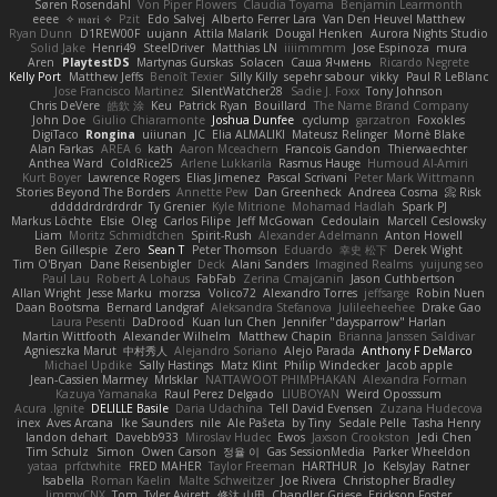
Søren Rosendahl
Von Piper Flowers
Claudia Toyama
Benjamin Learmonth
eeee
✧ 𝔪𝔞𝔯𝔦 ✧
Pzit
Edo Salvej
Alberto Ferrer Lara
Van Den Heuvel Matthew
Ryan Dunn
D1REW00F
uujann
Attila Malarik
Dougal Henken
Aurora Nights Studio
Solid Jake
Henri49
SteelDriver
Matthias LN
iiiimmmm
Jose Espinoza
mura
Aren
PlaytestDS
Martynas Gurskas
Solacen
Саша Ячмень
Ricardo Negrete
Kelly Port
Matthew Jeffs
Benoît Texier
Silly Killy
sepehr sabour
vikky
Paul R LeBlanc
Jose Francisco Martinez
SilentWatcher28
Sadie J. Foxx
Tony Johnson
Chris DeVere
皓欽 涂
Keu
Patrick Ryan
Bouillard
The Name Brand Company
John Doe
Giulio Chiaramonte
Joshua Dunfee
cyclump
garzatron
Foxokles
DigiTaco
Rongina
uiiunan
JC
Elia ALMALIKI
Mateusz Relinger
Mornè Blake
Alan Farkas
AREA 6
kath
Aaron Mceachern
Francois Gandon
Thierwaechter
Anthea Ward
ColdRice25
Arlene Lukkarila
Rasmus Hauge
Humoud Al-Amiri
Kurt Boyer
Lawrence Rogers
Elias Jimenez
Pascal Scrivani
Peter Mark Wittmann
Stories Beyond The Borders
Annette Pew
Dan Greenheck
Andreea Cosma
Risk 📀
dddddrdrdrdrdr
Ty Grenier
Kyle Mitrione
Mohamad Hadlah
Spark PJ
Markus Löchte
Elsie
Oleg
Carlos Filipe
Jeff McGowan
Cedoulain
Marcell Ceslowsky
Liam
Moritz Schmidtchen
Spirit-Rush
Alexander Adelmann
Anton Howell
Ben Gillespie
Zero
Sean T
Peter Thomson
Eduardo
幸史 松下
Derek Wight
Tim O'Bryan
Dane Reisenbigler
Deck
Alani Sanders
Imagined Realms
yuijung seo
Paul Lau
Robert A Lohaus
FabFab
Zerina Cmajcanin
Jason Cuthbertson
Allan Wright
Jesse Marku
morzsa
Volico72
Alexandro Torres
jeffsarge
Robin Nuen
Daan Bootsma
Bernard Landgraf
Aleksandra Stefanova
Julileeheehee
Drake Gao
Laura Pesenti
DaDrood
Kuan lun Chen
Jennifer "daysparrow" Harlan
Martin Wittfooth
Alexander Wilhelm
Matthew Chapin
Brianna Janssen Saldivar
Agnieszka Marut
中村秀人
Alejandro Soriano
Alejo Parada
Anthony F DeMarco
Michael Updike
Sally Hastings
Matz Klint
Philip Windecker
Jacob apple
Jean-Cassien Marmey
MrIsklar
NATTAWOOT PHIMPHAKAN
Alexandra Forman
Kazuya Yamanaka
Raul Perez Delgado
LIUBOYAN
Weird Oposssum
Acura .Ignite
DELILLE Basile
Daria Udachina
Tell David Evensen
Zuzana Hudecova
inex
Aves Arcana
Ike Saunders
nile
Ale Pašeta
by Tiny
Sedale Pelle
Tasha Henry
landon dehart
Davebb933
Miroslav Hudec
Ewos
Jaxson Crookston
Jedi Chen
Tim Schulz
Simon
Owen Carson
정율 이
Gas SessionMedia
Parker Wheeldon
yataa
prfctwhite
FRED MAHER
Taylor Freeman
HARTHUR
Jo
KelsyJay
Ratner
Isabella
Roman Kaelin
Malte Schweitzer
Joe Rivera
Christopher Bradley
JimmyCNX
Tom
Tyler Avirett
修汰 山田
Chandler Griese
Erickson Foster