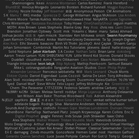
Shannonigans
Ikkeii
Arianna Montanari
Carlos Ramírez
Frank Hereford
BluntBSE
Vinicius Morgado
Leonardo Borsten
Richard Funnell
Maggie Raycheva
Shirley
Nicole Findlay
Jeff Kraemer
鈴葵
Anonymous Person
CW Animations
S K
Manu T
RKG media
Sparazza D
George Willaman
Angus McAloon
Lisa Anders
Pierre Moore
Tamás Kuklics
Mohamedmoawad Hilal
NinjARTA
Lucas Signoles
Chris Wintermyer
Nastassia Reutskaya
Toby Howe
OneGhastlyGhoul
seguin matthis
MDTH
Alex Brown
Lewis Stephens
Blaine Gray
Rey
Ross
chris reis
Liam Davis
Brandon
Jonathan Ojibway
Scott
mik
Yokami c:
Make
maru
Sabaz Ahmad
Joshua Jacobs
峻辰 朱
ryan mrazik
Stanislav
Ken Ishikawa
sinsin
Swann Fourmanoy
Juan Ramón Ortiz Estévez
Anika
Matthew-Gracey Desravines
Ta Sp
Joseph Dignan
Alec Keck
Elhi Stevens
bavazov
Bình Võ Thiên
JacobyO
Anıl Çaylak
Shivam Ganju
Johan Simonsson
Combrinck
Martín Niz Tutoriales
jstevens
david
halle stoeppler
Solid Neptune
Jaber Alarbash
S A Cooke
Nathan Salla
Brian Lane
dokiderg
Aaron
Trevor Larson
YUKI SHIBUTANI/ YUN
Little Weird Kid Stories
Donald Stooks
Duskfall
cloudhed
Aimé
Tomi Ollikainen
Caio Notari
Maxim Nordentz
Triangle Interactive
leon labyk
Filip Nyborg
Mathijs Peerboom
Samuel Bassale
Mike L.
colinangusstudio
Fangzahn Aviation Studios
Dave
Philip Pryke
Alexander Leinauer
francesco sabbatella
Will
Mark Leonard
Chuck Morris
Eliézer Ojeda
Daniel Eijgendaal
Lucas Cozzoli
Salina De Leon
Tony Alfredsson
תמר פלג טל
Kaleo/Dalton
Duzemine
Kim Myeong Soom
nicolaspetton
Alan Stoll
Syed
Daniel Warf
Steve White
Felix Lopez
Jeffrey McIlmoyle
Kie
Greenlines78
Chem
The Paraverse
C1T1Z333N
Federico Salvetti
andrew Carbery
혜영 전
ꌃ꒒ꀎꋪꋪꌩ ꀘꈤꀤꁅꃅ꓄
Stilian
Melissa Farrell
roddye
Minja Lojanica
Anthony Delasanta
Ian Wilson
Alan Bakir
Thomas Woodward
Rab
Adrien Alexandre
N-JELLY
captkiro
思涵 王
n d o n
Steve Girard
Eric Chan
venkat rathna kumar talluri
adelaide begalli
Rodrigo Silva
Marianne Andersen
Kristinn Sturluson
Sounds And Dungeons
coshichi
Rowan Gipe
Mattias Lundstrom
Duncan Hewitt
AshenBone
FlameTop
Nathanaël Platz
Joseph Krzywoszyja
Karen Collins
Eric G
Digital Prophet
gaggle
Fennec
Inês Sousa
Josh Strawder
Isaac Osho
Alex Stephens
Walter Weaver
Tristan Voulelis
Mark
Vsevolods Gniteckis
Moto Designshop
Arthur
Alphaology
Илья Снопков
Luthonium Virtual Heritage
Mythical X Customs
Julian Rai Anwor
Stefan Plösser
Classical Salamander
Sandra
Eri E
damageg
Zineb mounfik
GonzoNole
Hemen Galal
nost
Harrison Gafford
Gerardo Quiros Sanchez
Luce
Juuso Pohjola
Canun
For Got U
Tony Li
George