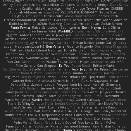
Andrew Rhyne
Andre Olivier
LunaLoutre
Danning Lu
Shaquita Puckett
Jacob Mars
Ashley Cline
vito schaniel
Axel Allstar
Zak Jarvis
William Parry
Jdnbyd
Dane Sands
Anthony Castillo
JakkeN
jerry biggs jr
Heli Aldridge
Tryvon Pittman
CHERRII
Abdullah Alshammari
Yogev Levy
RYDBRG PHOTOGRAPHY
Nikolai Strelioff
Freyka V
Fran Aspen
Patrick Zulke
Alicia Zimmermann
Thomas Steele
Here4StuffAndAllThat
Williscool
Eva Eoska V
Aaron
Trevor Seitz
Taylor Gonzalez
Radosław Bela
CucuZulu
Max King
Cedric Wurm
Londolan
Zoltán Simon
Fenrir Fawkes
Rafael Santisteban Baumgartner
Erwin Heyms
Loris Olivier
Navid Eshaq
Drew Tanner
Artet
WorldBLD
shuhao wang
MaddieMooMoon
時里ZYC
Anton Friedman
ANDY
JewelEyed
Blandine Ducrocq
Aubin Nicoleau
Mattias Eriksson
Daniel Vera Morales
Adam Derenne
Brett Schmidt
Joe Stadnik
Lourens Lessing
Jay Hart
Brenden Cameron
Shihan Barbee
Jamie Oakley
le-cds
Lucian
NeckbeardLover445
Eon Valterra
Federico Bagarolo
Dominique Fitzgerald
Matthew J Clarke
Eduard Marsinyac
Fuller Pendleton
Toms Seglins
cooshy
Manenblack
minkis kim
Ben Wilson
clenhart
Thomas Lloyd
Danny Dimbleby
hauke lienau
SwunkusSwede
RO
BetterAsBad _
Edward Maxym
Martten Maasik
Van Gun
Meredith Jones
Viviane Souza
Cemile Høyer
valsekamerplant
HAR
Mike Galland
Carr Simpson
Kai Wu
Robyn Roach
Brittany Martin
Zac Zabawa
SporkSkaffel
Christian Tennant
Kevin Jeryd
Syl Pu
Brian Eichenberger
Ronnie Barnett
Pietro Piemontese
Flynn Duniho
nate arnold
Junzhe Zhu
Craig Smith
鸝瑩 魏
rayryeng
Peter G
Spec
Tristan Fogle
SpacePuffle
Todd Bennion
Laurent Belcour
Anastasia Komaritska
Bruf4
Daisuke Nagasawa
fatcat
Dakota Klatt
Lizbeth
Joaquim Vergara
Amir Mansour
Kenneth Simmons
Camille De Bastiani
Simeon Milkov Velchevsky
Mana
Bryn Morrison-Elliott
Carlos Javier
Soul Evans
Jamonidas
Three Hats
Burning Astral
Jenya Zenchenko
Clara Truchsess
Patricio Torres
Salomé Lagarde
Dane Bucao
Silverelitist
Marco Evangelisti
Svetlin
Nicholas Day
nøixzy
Garrett Calloway
Chantal LeBlanc
Frank
SofaKing42
Juuso Sipilä
Jordan Krakowski
MTU1500
Jack Kibble-White
Bassy's Games
Sri Sonti
Étienne Pikatoff
Chen Huang
Jermaine Dawson
Azula
Zoemoney
Matt
Bob F
Plane2House
JEFF
George Luna
Bailey Rosenthal
Dmitry Sorokin
Phil Wilt
Respectable Studios
Harry Merrett
Christopher Johansen
Brendan Droppo
Rory
Veronica
MD1
Pixi_lab
Daniel Dias
Cookymine
Pedro Viana
Skedo
Nadia
Liquid Cooled
Rico Levitt
Kelton McEwen
Teraa Bull
Roman Volobuev
Richard
Desmond Johnson
Can
Oleksii Komarov
Nicole Pérez
Bees Wax
Brett Wheeler
Noura S
Xindrrobo
Luke Fenwick
Chodey