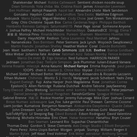
Shalekendar
Michael
Robbe Callewaert
Sentient chicken noodle soup
Dean Simonds
Yota chiba
Ma. Cristina Risoli
James
Alexander Levenson
Ben Hoffman
Abhijit Prasanth
hazel bat
Alexandre Lhote
Mark Sanderson
Gonzako
Haydon Costall
Juha Lindfors
Tara Exotic
Matthew Edgmon
dvdcusick
Mario Epsley
Miguel Mendez
Cody Chow
Joel Green
Tim Winkelmann
Gray
Chlo Christine
Squak Box
Carlos Cardenas Negro
Philippe Bartholi
Heriberto Reinoso Gallegos
Saturnis#6115
Peter Page
sonal
Someone Anyone
A
Joshua Palfrey
Michael Hirschfelder
ManiacMayo
DaskalosBCE
Strogg
Elena T
家俊 吴
Monica Pirvu
Rinalds Miļicins
Pureon
Shansen
Maximino Huertas Vila
Darry
HeyoNSFW
Redlion
Tabia Lourenco
Paul Marshall
Jahluu
Ian
Nananekoko
Ben Berntsen
Peter Siemens
Jack Lynch
Wojciech Świątkiewicz
Martín Franchi
Jonathan Shelley
Heather Walker
Coral
Davide Bortoletti
Jean
Maet
baitham i
Nathan
Caleb Simmons
治英 矢島
Beefree
Bianca Goldbach
Mike Weber
Johanna Fate
Andrew
Fatimah Aziz
Fabian Norrby
Fenice Ardente
Marco De mitri
D
Ergo Venatus
Ned Fullsom
HARRISON PARKER
Jadriaan
Jonathan Diaz
Temple Simpson
Jack Plummer
Iulian-Eduard Varvara
Valeria Rosales
mleczyk
Anna Kasunic
Michael Rampe
Emma Reynolds
paul paviot
OOPS!
chen li
Alastair JL
Chloe Kiso
tbycae
ZerozenSFM
Michael Stetler
Michael Bertin
Wilhelm Nylund
Alessandro & Riccardo Lazzarin
Ethan Mulwee
Chihirios
Moritz S.
J
Hardy
Malignant
Jacob Schelbert
Yashi Zeng
Rupert Eveleigh
Fuji
Aisha Harper
Jhon Magdalena
Rose
Jonathan Correa
EpsilonCG
Allen Partridge
Ruslana Dutchak
Andrei Tabone
JaaySweeney
Tony Elwood
Zhou Weitong
Saintetixx
emil
komito
Nikki Navaille
Peter Jessiman
Daniel Jennings
Worawut Pongchen
FeroshGirlSims
Sprague Williams
Gabriel Brenne
鸿彬 邱
Rockie Hoerter
Jeremy Fukunaga
Mike Dyer
Joshua Conard
Binsei Numao
azbeaupre
Lux_Fox
luke gentile
Paul Shewan
Carmine Ciccone
Liam Jordan
Kumatora
Benjamin Newman
Aleksandra Davydenko
Quade Zaban
John Dreessen
Line Ulv
TheThomasTrainzUser
Andreas Gohl
Masanyao
SubToMyYTplz
Lil Sleeping Bag
Dávid Borsodi
Edson Rodriguez
David Valentine
Yandong
Michelle Hironaka
Elric Chen
Hakar Kerarmor
HanaYou
Bryn Couser
Ben Seaman
Leonard Rio
Supachai Chanarittichai
Thomas Deisz
Gordon S
Steve Clements
Axis Design Studio | Elliott Benjamin
Piero Perez
Ximo Llopis Barber
Morgan
yotpak
Slompy
William Bergen II
Martin Býšek
Jeff Kissel
Fred Vollmer
Erik Miller
astroblur
Anthony Simuel