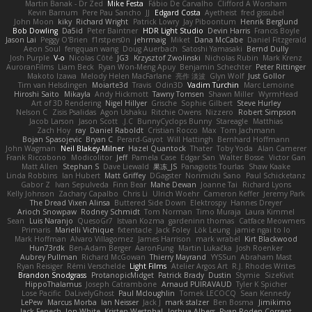
Martin Banak - Dr Zed
Mike Festa
Fábio De Carvalho
Clifford A Worsham
Kevin Barnum
Pere Pau Sancho
JJ
Edgard Costa
Ayetheist
fred gissubel
John Moon
kiky
Richard Wright
Patrick Lowry
Jay Piboontum
Henrik Berglund
Bob Dowling
Da5id
Peter Baintner
HDR Light Studio
Devin Harris
Francis Boyle
Jason Lai
Peggy O'Brien
f1rstpers0n
jehrmaig
Miket
Dana McCabe
Daniel Fitzgerald
Aeon Soul
fengquan wang
Doug Auerbach
Satoshi Yamasaki
Bernd Dully
Josh Purple
V-o
Nicolas Côté
JG3
Krzysztof Zwolinski
Nicholas Rubin
Mark Krenz
AuroranFilms
Liam Beck
Ryan Won-Meng Apuy
Benjamin Schechter
Peter Rittinger
Makoto Izawa
Melody Helen MacFarlane
亮作 淡波
Glyn Wolf
Just Gollor
Tim van Helsdingen
Moiarte3d
Travis
Odin3D
Vadim Turchin
Marc Lemoine
Hiroshi Saito
Mikayla
Andy Hickmott
Tawny Tomsen
Shawn Miller
WyrmHead
Art of 3D Rendering
Nigel Hillyer
Grische
Sophie Gilbert
Steve Hurley
Nelson C
Zisis Psalidas
Agon Ushaku
Ritchie Owens
Nizzero
Robert Simpson
Jacob Larson
Jason Scott
J.C.
BunnyCyclops Bunny
Stareagle
Matthias
Zach Hoy
ray
Daniel Raboldt
Cristian Rocco
Max
Tom Jachmann
Bojan Spasojevic
Bryan C
Perard-Gayot
Will Hattingh
Bernhard Hoffmann
John Wagman
Neil Blakey-Milner
Hazel Quantock
Thater
Toby Yoda
Alan Camerer
Frank Riccobono
Modicolitor
Jeff
Pamela Case
Edgar San
Walter Bosse
Victor Gan
Matt Allen
Stephan S
Dave Liewald
果冻_JS
Panagiotis Tourlas
Shaw Kaake
Linda Robbins
Ian Hubert
Matt Griffey
DGagster
Norimichi Sano
Paul Schicketanz
Gabor Z
Ivan Sepulveda
Finn Bear
Mahe Dewan
Joanne Tai
Richard Lyons
Kelly Johnson
Zachary Capalbo
Chris Li
Ulrich Woehr
Cameron Keffer
Jeremy Park
The Dread Vixen Alinsa
Buttered Side Down
Elektrospy
Hannes Dreyer
Arioch Snowpaw
Rodney Schmidt
Tom Norman
Timo Muraja
Laura Kimmel
Sean
Luis Naranjo
QuesoGr7
Istvan Kozma
gardeninn thomas
Catface Meowmers
Primaris
Marielli Vichique
fxtentacle
Jack Foley
Lök Leung
jamie ngai to lo
Mark Hoffman
Alvaro Villagomez
James Harrison
mark wrabel
Kirt Blackwood
Hun73rdk
Ben-Adam Berger
AaronFung
Martin Lukačka
Josh Roenker
Aubrey Pullman
Richard McGowan
Thierry Mayrand
YYSSun
Abraham Mast
Ryan Reisiger
Rémi Verschelde
Light Films
Atelier Argos Art
R.J. Rhodes Writes
Brandon Snodgrass
ProtanopicMidget
Patrick Brady
Dustin
Stymie
SizeKivit
HippoThalamus
Joseph Catrambone
Arnaud PUIRAVAUD
Tyler K Spicher
Lose Pacific
DaLivelyGhost
Paul Mcloughlin
Tomek LECOCQ
Sean Kennedy
LePew
Marcus Morba
Ian Neisser
Jack J
mark stalzer
Ben Bosma
Jimikimo
Jack Fenech
Jon White
Kristen Westphal
Joshua Albers
Ryan Roden-Corrent