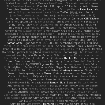
Maya Halphon
theLOF
Mark Sullivan
Hans Wegener
microdee
Stephen Grimm
Michał Roszkowski
Денис Оницев
Now Eleanor
Stellarator
szabolcs csaszar
Thor Davidsen
Raven Ai
GearGrit - PS2 inspired 3D Platformer Action Game!
Beachglass Gardens
The Creaky Floorboard
EK
Hope Moore
Peter Pejanović
Adrian S
Szymon Kaniewski
Levent Göçer
Tjoffex
敦智 紀
Karl
Bobbit M.
Jonas Trost
Alexis Lazootin
Andrew
john
Izabella Dębek
Mat (M5X11)
Jimmy Jung
Fayçal Njoya
Focus Vault
Maurice LeDoux
Cameron 'CSD' Dickson
Caffeine Oppsum Games
Lloros Sarano
Jorn Bakker
준현 이
Phillip Studans
Shiny
Family Rislov
Alex Tsiskarishvili
Thor Brickman
Giorgi Samukashvili
Jim Mitchell
DeeEmmCee
Ben Houston
Ina
Matt Sweda
Vonda Marquez
Harrison Jones
Alastair Johnson
simon dewey
Angelie
Bu
DocD
Hamish Gawn
Brett Seipel
K.O Tsitra Eht
getzity
Simon
Roe Hughes
LEDAfterBurners
Saihou
RenAzuma's Things
anaptr
Allison Philips
quig
PJ
cryptic pk
Liz Vermoesen
家維 張
Cole Blazevich
James Paynter
Mone Ane
EndyArts
Risky_Bunny98
Nathan Apffel
Ryan Sanchez
BOOSTED UK
Kemberlyn Pegus
Jakub Kukuryk
Victor De los Santos
Robert Marino
金 康
Ieva Straupmane
Tania
Mitchell Winn
Rene
Mike Duncan
UncleJesseppe
Dave Child
Марина Ск
Philipp Jainz
Manfred
Overshafter
yankee (derogatory)
Derrick Graham
Thomas Rigg
Chris Priscott
名氏 无
Noward Beast
Mythina
Dennis Smolek
Nahuel Adreani
Madeleine Andersson
Steve Pedler
HoboGod
Azerta
Robert Contreras
The Taxi Man
Valerian Vardania
Edward Swartz
sbuk
Andrey Lebrov
Mr. Happy
Double Downshift
PixelScribe
Artem Beitsch
N_COUNTER
Jazza
Dom Guerrera
Wahrgrave
Jonah Edick
CJ
GrizzlyBeard
Baptiste Belmudes
Caleb Slagle
Diran Bebekian
Iryna Osadcha
ExplorePolo
Lulu
Gregory Cook
charliehsy
Morrissey Alexander
Chrisie
Troy
Damon Hardy
qwerty qwerty
Venky
Christian Forsgren
kay
Danny Taurus
Cristian
PooMagoo
3DQuake
Danilo Pipi
Aku
Alan Pimm
Trevor McGee
Harnick Atur
Cory Kutschker
Frank Lundin
Harry
montrose edmonds
Nicky Brownell
Rune
david curiel
Randy "Blue" Bowden
Marcos Antonio
Andrew Barrie
Punit Chaturvedi
T. Stargazer
wpbirney420
Sibusiso Mauze
Keith Bridges
Mike Bonafede
Mitchell Kirkwood
Mon1k4
Minehow
Stanley Chen榕樹
NefaroX
Wogan May
Kamila Novakova Tereza Nemcova
Colin Langley
Rafael Jimenez
지후 이
Joseph McKinnon
Jay
Unearthly Interactive
Paola Avanzo
Cabot3D
GrimeOnADime
Taliesin River
yusuf kodat
Juan M Ortiz
Danik Z
Anthony Rosbottom
Philipp Krombusch
Sarah
Saint Deluca
Vito Petrović
Hunter R
Herminia Alexandra Franco Parra