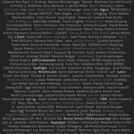
Caramel the Vixen
J
Andrew
Markus Michael Egger
Saliven
Matthew Garnett-Frizelle
Timothy G. McKenna
Nico Marniok
z
James Miller
Moth
Timothy J. Aveni
LaCimaise
maj
Basti
Brad Corlett
Der12teEisvogel
John Cido
Kigon
MY.NIGNIG Jr.
Darian Smith
Claude GIROLET
Tiran Dagan
Jason Pielak
Chogang
Thom Bakker
Martin Koťátko
Colin Dunne
Gary English
Shannon
Joenne Hub-Strobl
Vasili Rodriguez
Gabriella Caldwell
Trevor Hughes
William Lee
Alexis Shuping
Hoodwinkedfool
Paulo Henrique
Erik Dodolović
Jeremy Brouwer
David Beneš
Christian Gomez
Charles Janson
Emil Herzenstiel
David Sibley
Ruben Vroman
Anton Heymann
Jeremy Nelson
CGJackB
Danny Arnold
Niko Bidoli
James Wilson
Dys
J Ewell
Dylan Hall
Bryan Applegate
Evan Tillett
Brendon Padjasek
Leo S
Brett Williams
Mareno Harr Olsen
nate
patrick siemer
Quddle Jameson
Pedro Javier Somoza Hernando
Xcrow
Ryan Bell
GREENCom'e Mapping
Raven Realm
Damiano Mazzocchini
Olivié Bouchard
Paul Klingberg
Randy Bloom
Robert Tolppi: Support My Content
Scott
Johann Oosthuizen
Edomod
Andreas Wetter
Ransom Bergen
Greenheart
henrik rasmussen
Daniel Phakos
JeffChristiansen
Arttu Piisila
Clafoutis
PD100 Academy of Art
Enrique Gonzalez
Kenleung Leung
Tom Pike
Sebastian Witt
SETH WEBER
Charles Herrmann
GadFlight
Joel Gordils
brandon dudley
Rouge guy
Zack Bishop
Marcus Grennborg
Weichnudel
Karim Mohamed
Richie
K Anon
LvH
Justin
Einarr
Iain Black
Theresa A. Carroll
Johan L
juanito
DaveHuman
christian cuttino
Anthony Dilmore
Łukasz Pawłowski
joshy west xoxo
Stephen Smith
Volatility
Gun Metal Games
ANonEMoose
Nitrosimi96
Steele
Daniel Schmid Leal
Sweeper3D
Sage Himeros
Ember
Cory robertson
Brandon Joffe
macoll macoll
Fabrizio Guidotti
Lotus
Aleksey Pollack
Daddios Studios
Bruno Yudi
Kevin LomondDesign
Justper's Furry Avatar World
ran nie
Esbern Hansen
Travis Lemieux
Jegregg
dusan tomas
Kevin Anderson
CGautos
749R
Victor Ghyssens
CT
Shay
Sara Tarr
John Gutwin
Thomas Elliott
David Pulcifer
Philipp T
sv
Larry Jenkins
doctor25th
Michael Loh
Liam Smyth
Jermaine Bouyea
Alan Figg
Worked Wood
der_mihi
rendered_pixel
Hamad
Andrew Lamb
BeepCodeMusic
alec1025
David Curiel
Karolina En
BigWhiteLion
Matias Dubos
Woof
glassapple 325
Ben
Michelle Ma
Bruno Simon (Three.js Journey)
Ben Granger
성익 김
idkdude
Chris Dickson
Rayscaper
DDMers Community
Maxime Detournière
Onalist
Alessandro Mennonna
Dustin Pettegrew
JSR Production house
Piotr
Robert Whitehead
Lee Stranahan
Quinn Kowitt
Mehmet Oguz Derin
Devin Martin
Arjen Plakke
S Waugh
orestis picard
Alex Vega
Hampus Linden
Grawlix
kocat