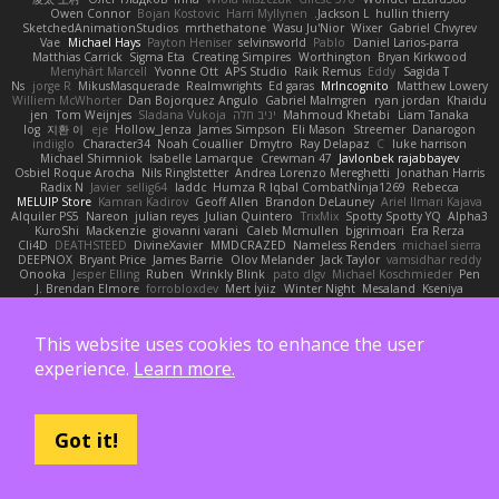
Owen Connor
Bojan Kostovic
Harri Myllynen
Jackson L.
hullin thierry
SketchedAnimationStudios
mrthethatone
Wasu Ju'Nior
Wixer
Gabriel Chvyrev
Vae
Michael Hays
Payton Heniser
selvinsworld
Pablo
Daniel Larios-parra
Matthias Carrick
Sigma Eta
Creating Simpires
Worthington
Bryan Kirkwood
Menyhárt Marcell
Yvonne Ott
APS Studio
Raik Remus
Eddy
Sagida T
Ns
jorge R
MikusMasquerade
Realmwrights
Ed garas
MrIncognito
Matthew Lowery
Williem McWhorter
Dan Bojorquez Angulo
Gabriel Malmgren
ryan jordan
Khaidu
Liam Tanaka
Mahmoud Khetabi
יניב חלה
Sladana Vukoja
Tom Weijnjes
jen
log
지환 이
eje
Hollow_Jenza
James Simpson
Eli Mason
Streemer
Danarogon
indiiglo
Character34
Noah Couallier
Dmytro
Ray Delapaz
C
luke harrison
Michael Shimniok
Isabelle Lamarque
Crewman 47
Javlonbek rajabbayev
Osbiel Roque Arocha
Nils Ringlstetter
Andrea Lorenzo Mereghetti
Jonathan Harris
Radix N
Javier
sellig64
laddc
Humza R Iqbal CombatNinja1269
Rebecca
MELUIP Store
Kamran Kadirov
Geoff Allen
Brandon DeLauney
Ariel Ilmari Kajava
Alquiler PS5
Nareon
julian reyes
Julian Quintero
TrixMix
Spotty Spotty YQ
Alpha3
KuroShi
Mackenzie
giovanni varani
Caleb Mcmullen
bjgrimoari
Era Rerza
Cli4D
DEATHSTEED
DivineXavier
MMDCRAZED
Nameless Renders
michael sierra
DEEPNOX
Bryant Price
James Barrie
Olov Melander
Jack Taylor
vamsidhar reddy
Onooka
Jesper Elling
Ruben
Wrinkly Blink
pato dlgv
Michael Koschmieder
Pen
J. Brendan Elmore
forrobloxdev
Mert İyiiz
Winter Night
Mesaland
Kseniya
Derek Ray
qaylanuraya
Eric Moyer
Fxntxnile
MinhazMurks
Octavia's Mesh Grove
julian silver
Javier Fernández Alegre
Declan Newell
Amar
Joshua Vincent
Waaagghh
Hirokazu Yamakura
quagootle
dosuken0122
Mark Vecchio
Nomadic Astronaut
This website uses cookies to enhance the user
Jack John
whitey
junior
Matthew Zaneski
Gil Bruvel
Zephon
enitzur
Milk Crate
Vesperal Mind
Marlise Launstein
nori
SupremeAhegao
Will Makes Beats
experience.
Learn more.
Adam N'Diaye
Tyler Huff
Toby Meadows
Firelegend
Richard Gallagher
Arthur Lops
shiipi
Bike Kefeli
NoGreatMystery
Oskar Mendez
Gerardo Orozco
Timothy Montoya
ADRIANO JONUS
Luke Ridehalgh
Tomer Meltser
Oliver Cromwell
Anton Rubets
Josue Uribe
j_ edak
SANTIAGO SANTOS ESTRADA
soda basket
Peter Hale
Bennett Greene
Jomenikia
Noah Patterson
Gui Ramalho
Got it!
Tobi Staerk
Astone Massie
J H
elijah kenney
Mechrot
Nathaniel Roberts
SHALIWA233
Evan C
Billy Bob
Archman
Bryan Intindola
DHL
Thomas
milad tatar
senko
bleached
Oscar Castillo
Joe Carlos
SpiSlu
Stefan Jammertzheim
Tobias
SquareIsNotCool
Skittlq
Martin Wells
3darchstuffs
Lasse Leonhardsen