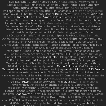
El/Ellie/Eleanor
Crunchy Numbers
Kiba
Nicolas Ocheda
Kelley Womble
Nicolas
Neil Rowe
Punchersize
LotionZulu
Malik
Franco
Sean Humphrey
Sethu Nguna
ahrotahn
Troy Lutz
cav528
rich
Genevieve Dumas
Philippe Authier
Robert Jefferson
Reid Ellis
Jonathan Mullen
Maciej Krzyszkowski
BraanFlakes08
J Chris Druce
Fancy Flannel
Paulo Trecenti
Juan Fonseca
yunlai hao
Didadi Le
Patrick M
Chris Arko
Simon Lindauer
Patrick Perkins
Cut and Ripped
Artem Zhuzhlikov
Daniel
zylo
etudenc
Callum Walton
Salvatore Gambino
Henrik Lindqvist
Guillermo
AirSickLowLander
Francois Lord
Womp
Sam Gao
Sabrina Yeong
Kitsun3
La Monk
Seamus
Spark Lab
Village's hope Miniatures
Katelynn Parsec
Pressman505
Haan
Richard
Mitch Landers
Barbara Hanusiak
Michael Zahn
Ryszard Abdul
84d93r
Deborah
포로루
Jacob Duhon
Jaii Orozco
VuD
Kelly Tomlinson | Vision Space
Raw Magic
Diego Bermudez
Davide Medici
bjakbjak
Sicong Ouyang
Ayomide Awe
貴 山崎
Kimberly Hutchinson
Moritz Cremer
Ginsnile Allen
Toriten57
david james
Padraic McQuarrie
Charles Chen
NebularStreams
martin
Robert Bergman
Tobias Jensby
Made by Miri
sebastian botero
Jim Kneuper
Carlos Esplugues
Anxiety Opossum
Travis
Austin Durban
Rahul Chandwaney
Tess Cornwall
Almantas Vasiliauskas
A J
Brad Mellesmoen
Scopitones
Jelle sahmkow
EEEEE
Ralph Does Stuff
Yuliya
Seraphin Ernst
viviisection
Gen
Josh Dunfee
Kalliope Marie
Ignacio
Andrew Islas
ZED ZED
Thomas Elrod
Juan pablo Gutierrez
SLAWWNN_ 2214
Ryan game
MutantMike
Desert Viber
Alec Drake
Kieran Kuhn
John kivinen
James Abney
DRKRM
papi bless
Lariotjandy
AVAinc.
Martin Guldbaek
Carl Glittenberg
Maxim Krioukov
Dzät
nic96
Julie Woodcock
joop van drunick
lia wu
THG Creative
Infinitipo
vagueish
nofreelunch 100
Reese Moore
Scott North
Furkan Kirac
Hank Kaamura
Tales of Scale
Paul Gleason
NAN YI
DennyB
Riverin David-Alexandre
Tim Boylan
AlisserB
madmacx
HonorableHoplite
robzilla
Mind Bird
Angel Diaz
Higgins
Rafal
Andrew Osborne
Wutata
Logan
Braulio Chavez
Kevin Kennedy
Alheren
salem shams
Francky Tang
Courtney Xenith
Kris
Laster
Tyler Vaughn
Clemente Miralles
Carlos Abraham Gutiérrez Solis
Evelyne I
Bryant Bennett
TheCaptainAmerica
Paul McManus
Jackson N. Rocha
John Britti
ShadowolfVFX
Tomas Kiniulis
SomeGuyBS
BenYanken69
Dániel Zarándi
Flagg3D
경문 서
Niranjan Raghu
RVA DEMON
Ebi3D
Beth
Jack Quinn
steve
Peter Balicki
Kevin Roy
Sergei Krutihin
Lorenzo Festa
Rolf Frey
Lonnon Foster
Matt's Media
Dewi
Mila
polo
Facundo Martinez Pintado
Joseph Salud