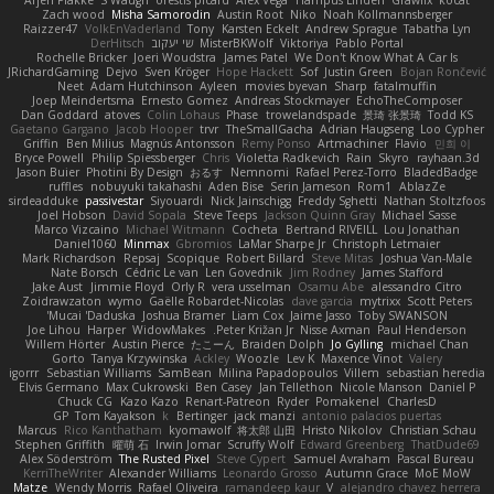
Zach wood
Misha Samorodin
Austin Root
Niko
Noah Kollmannsberger
Raizzer47
VolkEnVaderland
Tony
Karsten Eckelt
Andrew Sprague
Tabatha Lyn
Pablo Portal
Viktoriya
MisterBKWolf
שי יעקוב
DerHitsch
Rochelle Bricker
Joeri Woudstra
James Patel
We Don't Know What A Car Is
JRichardGaming
Dejvo
Sven Kröger
Hope Hackett
Sof
Justin Green
Bojan Rončević
Neet
Adam Hutchinson
Ayleen
movies byevan
Sharp
fatalmuffin
Joep Meindertsma
Ernesto Gomez
Andreas Stockmayer
EchoTheComposer
Dan Goddard
atoves
Colin Lohaus
Phase
trowelandspade
景琦 张景琦
Todd KS
Gaetano Gargano
Jacob Hooper
trvr
TheSmallGacha
Adrian Haugseng
Loo Cypher
Griffin
Ben Milius
Magnús Antonsson
Remy Ponso
Artmachiner
Flavio
민희 이
Bryce Powell
Philip Spiessberger
Chris
Violetta Radkevich
Rain
Skyro
rayhaan.3d
Jason Buier
Photini By Design
おるす
Nemnomi
Rafael Perez-Torro
BladedBadge
ruffles
nobuyuki takahashi
Aden Bise
Serin Jameson
Rom1
AblazZe
sirdeadduke
passivestar
Siyouardi
Nick Jainschigg
Freddy Sghetti
Nathan Stoltzfoos
Joel Hobson
David Sopala
Steve Teeps
Jackson Quinn Gray
Michael Sasse
Marco Vizcaino
Michael Witmann
Cocheta
Bertrand RIVEILL
Lou Jonathan
Daniel1060
Minmax
Gbromios
LaMar Sharpe Jr
Christoph Letmaier
Mark Richardson
Repsaj
Scopique
Robert Billard
Steve Mitas
Joshua Van-Male
Nate Borsch
Cédric Le van
Len Govednik
Jim Rodney
James Stafford
Jake Aust
Jimmie Floyd
Orly R
vera usselman
Osamu Abe
alessandro Citro
Zoidrawzaton
wymo
Gaëlle Robardet-Nicolas
dave garcia
mytrixx
Scott Peters
Mucai 'Daduska'
Joshua Bramer
Liam Cox
Jaime Jasso
Toby SWANSON
Joe Lihou
Harper
WidowMakes
Peter Križan Jr.
Nisse Axman
Paul Henderson
Willem Hörter
Austin Pierce
たこーん
Braiden Dolph
Jo Gylling
michael Chan
Gorto
Tanya Krzywinska
Ackley
Woozle
Lev K
Maxence Vinot
Valery
igorrr
Sebastian Williams
SamBean
Milina Papadopoulos
Villem
sebastian heredia
Elvis Germano
Max Cukrowski
Ben Casey
Jan Tellethon
Nicole Manson
Daniel P
Chuck CG
Kazo Kazo
Renart-Patreon
Ryder
Pomakenel
CharlesD
GP
Tom Kayakson
k
Bertinger
jack manzi
antonio palacios puertas
Marcus
Rico Kanthatham
kyomawolf
将太郎 山田
Hristo Nikolov
Christian Schau
Stephen Griffith
曜萌 石
Irwin Jomar
Scruffy Wolf
Edward Greenberg
ThatDude69
Alex Söderström
The Rusted Pixel
Steve Cypert
Samuel Avraham
Pascal Bureau
KerriTheWriter
Alexander Williams
Leonardo Grosso
Autumn Grace
MoE MoW
Matze
Wendy Morris
Rafael Oliveira
ramandeep kaur
V
alejandro chavez herrera