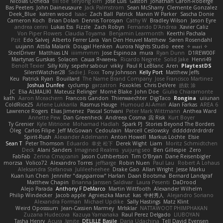
Nicolas Ocheda
till toe
seryong kim
Jose Luis
Gaston
Jonathan Caron-Roberge
Bas Peeters
John Daineusaure
Jack Palmstrom
Sean McSharry
Clemente Gonzalez
Deek_Blue
katren wood
Isaac
Zach Ball
Patrick
Marvin W Parker
Sascha Donie
Cameron Koch
Brian Dolan
Dennis Torosyan
Cathy W
Bradley Wilson
Jason Eyre
andrea cerini
Lukas Ess
Fizzle
Zach Robyn
Fernando D'Andrea
Xavier Caliz
Von Piper Flowers
Claudia Toyama
Benjamin Learmonth
Keerthi Pachala
Pzit
Edo Salvej
Alberto Ferrer Lara
Van Den Heuvel Matthew
Søren Rosendahl
uujann
Attila Malarik
Dougal Henken
Aurora Nights Studio
eeee
✧ 𝔪𝔞𝔯𝔦 ✧
SteelDriver
Matthias LN
iiiimmmm
Jose Espinoza
mura
Ryan Dunn
D1REW00F
Martynas Gurskas
Solacen
Саша Ячмень
Ricardo Negrete
Solid Jake
Henri49
Benoît Texier
Silly Killy
sepehr sabour
vikky
Paul R LeBlanc
Aren
PlaytestDS
SilentWatcher28
Sadie J. Foxx
Tony Johnson
Kelly Port
Matthew Jeffs
Keu
Patrick Ryan
Bouillard
The Name Brand Company
Jose Francisco Martinez
Joshua Dunfee
cyclump
garzatron
Foxokles
Chris DeVere
皓欽 涂
JC
Elia ALMALIKI
Mateusz Relinger
Mornè Blake
John Doe
Giulio Chiaramonte
kath
Aaron Mceachern
Francois Gandon
Thierwaechter
DigiTaco
Rongina
uiiunan
ColdRice25
Arlene Lukkarila
Rasmus Hauge
Humoud Al-Amiri
Alan Farkas
AREA 6
Lawrence Rogers
Elias Jimenez
Pascal Scrivani
Peter Mark Wittmann
Anthea Ward
Annette Pew
Dan Greenheck
Andreea Cosma
Risk 📀
Kurt Boyer
Ty Grenier
Kyle Mitrione
Mohamad Hadlah
Spark PJ
Stories Beyond The Borders
Oleg
Carlos Filipe
Jeff McGowan
Cedoulain
Marcell Ceslowsky
dddddrdrdrdrdr
Spirit-Rush
Alexander Adelmann
Anton Howell
Markus Löchte
Elsie
Sean T
Peter Thomson
Eduardo
幸史 松下
Derek Wight
Liam
Moritz Schmidtchen
Deck
Alani Sanders
Imagined Realms
yuijung seo
Ben Gillespie
Zero
FabFab
Zerina Cmajcanin
Jason Cuthbertson
Tim O'Bryan
Dane Reisenbigler
morzsa
Volico72
Alexandro Torres
jeffsarge
Robin Nuen
Paul Lau
Robert A Lohaus
Aleksandra Stefanova
Julileeheehee
Drake Gao
Allan Wright
Jesse Marku
Kuan lun Chen
Jennifer "daysparrow" Harlan
Daan Bootsma
Bernard Landgraf
Matthew Chapin
Brianna Janssen Saldivar
Laura Pesenti
DaDrood
Alejo Parada
Anthony F DeMarco
Martin Wittfooth
Alexander Wilhelm
Philip Windecker
Jacob apple
Agnieszka Marut
kas
中村秀人
Alejandro Soriano
Alexandra Forman
Michael Updike
Sally Hastings
Matz Klint
Weird Oposssum
Jean-Cassien Marmey
MrIsklar
NATTAWOOT PHIMPHAKAN
Zuzana Hudecova
Kazuya Yamanaka
Raul Perez Delgado
LIUBOYAN
Tasha Henry
Acura .Ignite
DELILLE Basile
Daria Udachina
Tell David Evensen