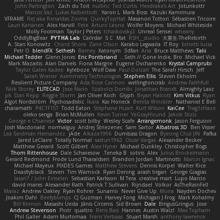
John Partington
Zach du Toit
nullinc
Ted Curtis
Hexdrake's Art
Jotunkottr
Marcos Vaz
Lukas Kalbertodt
Yaron L.
Mark Boss
Kazuki Kamimura
VFRAME
ReJ aka Renaldas Zioma
QuirkyTopHat
Masanori Tottori
Sébastien Tricoire
Lauri Kananen
Alex Harvill
Pete
Arturo Leone
Wolfer Moyens
Michael Whiteside
Molly Footman
Taylor J Peters
tchaikovsky2
Unreal Sensei
wheany
OddlyBigBear
PYTHA Lab
Cailrdar
S C
Mat
RSH__studio
大重生-TheRebirth
A. Stan Konowitz
Chord Shore
Zane Olson
Karabo Legwaila
IT Roy
binotti lucia
Petr O
blendFX
Sethesh
Barney
Xatonym
3dfan
Aria
Bruce Matthews
Talii
Michael Tedder
Glenn Jones
Eric Pontbriand
Seth // Gone Indie, Bro...
Michael Vick
Mark Mazaitis
Alan Daniels
Fiona Margrie
Eugene Ovcharenko
Krystal Camprubi
Taylor Galen Kadee
kyleboze
Wolf Daw
Paul Dolzall
The Sarah Hirsch
Jeff
Sarah Wiener
Aximmetry Technologies
Stephen Ellis
Steven Ekholm
Resilient Picture Company
Ada Rose Cannon
wellingtoncrab
Andrew Faithfull
Nick Storey
ELITECAD
Jose Nario
Szabolcs Dombi
Jonathan Brandt
Almighty Laxz
pk
Dan Repp
Reggie Storm
Jan Oliver Koch
Glyph
Bryan Halcott
Kim Vitkus
Ryan
Algot Nordström
Psychosadistic
Íkara
Kai Honeck
Benita Winckler
Nathaniel E Bell
charamath
P4C1F15T
Todd Eaton
Stéphane Huart
Kurt Wilson
KaiCee
Trag1cHaze
oleko senga
Brian McMullen
Kevin Turner
YeGrayHound
Jakob Stolz
George e Chianese
Victor
scott bilby
Wesley Scafe
Arrangemonk
Jason Ferguson
Josh Macdonald
normalguy
Andrej Striezenec
Sam Sartor
Albatross 3D
Ben Visser
Lea Seidman Hernandez
jAde
Alkaza1996
Dumbass Dragon
Byeong Chul JIN
Pafka
Jared LeClaire
Totally Normal
sastun1962
Oscar Vargas
Alexander Becker
Matthew Gerard
Scott Gilbert
Alex Hyner
Michael Dunkley
Christopher Bogs
Thom Rittenhouse
Dale Schwiesow
Teneka B.
sotiris
Alex
Julius Brockelmann
Gerard Redmond
Frode Lund Tharaldsen
Brandon Jordan
Martinotti
Marcin Ignac
Michael Mayeux
PIXDES Games
Matthew Stevens
Dennis Korpel
Walter Rice
Deadlyblack
Steven
Tim Warnock
Ryan Dening
arash tirgari
George Giagias
Iaian7 / John Einselen
Sebastian Karlsson
M Tera
creative mart
Lupo Marcio
david mares
Alexander Rath
Patrick T Sullivan
Rijndael
Volkor
AsTheRainFell
Maraz
Andrew Oakley
Ryan Rohrer
Sunamii
Never Give Up
Moira
Nayden Dochev
Joakim Dahl
Beefyblimps
CJ Guzman
Harvey Fong
Michigan J Frog
Mark Kohalmy
Bill Kinnon
Masashi Ueda
Jānis Circenis
Sid Brown
Dale
BingusGringus
Jose
Andrew Stevenson
Piotr
qualtro
Rens Bais
Hannes
Austin Walzl
Max Topham
Phil Galler
Adam Murtomaa
Frans Verbaas
Stuart Marsh
anthony lawrence