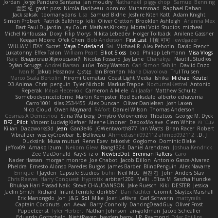
Jordan
Jorge Panduro Santana
jan moudry
Nathanaël
piggy chop
Samuel Benning
宣臣 紀
gavin poss
Nicola Baribeau
oominx
Muhammad
Raphael Dahan
Jack saksik
toomanydans
Lisa
Samuel Bidne
Jeshire Kiten Katt
Adam Knight
Simon Probert
Patrick Balthrop
kiki
Oliver Cretton
Brooklen Ashleigh
Arianna Mex
Bart Paul Dujardin
Jay Court
Mathias Kirkeby
Mortal Void Studios
micheal
Michel Kinfoussia
Doxy
Filip Morys
Nikita Lebedev
Holger Tollbäck
Anilene Gassner
Keegan Moore
Ofek Chen
Bob Anderson
First Last
川頁 可可
lewdgazer
WILLIAM HTAY
Sxcret
Maya Enderland
Sai
Michael R
Alex Pehotin
David French
Lukatonny
Effex Talon
William Peart
Elliot Sloss
bob
Philipp Lehmann
Misa Vlogs
Raje
Владислав Жуковський
Nicolas Fossard
Jay Lane
Chanakya
NautiluStudios
Daviid Enzo
Carl-Simon Sahlin
Toby Watson
אלמוג
Andrei Barsan
Dylan Scruggs
Ivan R
Jakub Hasanov
なのは
Ian Brennan
Maria Diavolova
Trul Trulsen
Marco Scala Bertolin
Hiromi Uematsu
Coast Light Media
Ishika
Michael Keutel
D3 Anima
Chris
penguin
Tyler Nichols
Markus Trappe
NocturnalKestrel
Antonio
Reperak
Илья Несенюк
Cameron A Miele
Ali Jaafar
Matthew Schultz
Somebodyoncetoldme
Martin Kempster
Rod Barksdale
alberto echavarria
Carro1001
silas 2534455
Alex Duncan
Oliver Danielsen
Josh Laxen
Nico Cloud
Owen Maynard
RAfort
Daniel Wilson
Thomas Anderson
Cosmas A Demetriou
Stina Walberg
Dmytro Volovnenko
Thbatcos
George M. Dyck
ענבר פז
Clem White
DeboxMojave
Meene Lindner
Vincent Ludwig Kiefner
BF2 _Pilot
Kilian
Dazzworks3d
Jean
Gan3e46
JGWentworth877
Ian Watts
Brian Racer
Robert
Vibralizer
wesleyCrowbar
E. Belliveau
Ahmed.ashii092112 ahmed092112
D. J.
Ducksink
Musa muturi
Renn Exev
takoslvt
Goglomo
Dominic Blake
jeffox09
Amako Izumi
Nekom Glew
Bang1324
Daniel Arendzen
Joshua Kendrick
Zee MacDonald
Kay-S
iz o
NewbieDot
Brennan Rafters
Caro
Nader Hassan
morgan monroe
Joe Chabot
Jacob Dillon
Antonio Gasca-Alvarez
Pheldra
Ernesto Alonso Paredes Burgos
James Barber
BlindPenguin
Alex Navarre
Enrique
Jayden !
Capsule Studios
buhii
Neil McG
현진 김
John Anders Stav
Chris Reeves
Harry Conquest
Hyprotix
arbiter1209
Melli
Elīza M.
Sascha Huncke
Bhukya Hari Prasad Naik
Steve CHAUDANSON
Jake Ruesch
Kiki
DESTER
Jessica
Jaelin Smith
Richard
Infant Terrible
dork667
Dan Pachter
Gromit
Slaytex Marshall
Eric Manongdo
Jon
J&G
Sol
Mike
Joeri Lefévre
Carl Schwerin
mattyrails
Captain Coconuts
Jon
Aeval
Barry Connolly
DancingDeadGuy
Oliver Frost
Puppeteerist
Tyler Herbert
Nathan Johnson
ari-goldman
Jacob Schealler
Eduardo Gottschald
NightRaven
hayden harry
J.P. Raymond
Tyler Phillips