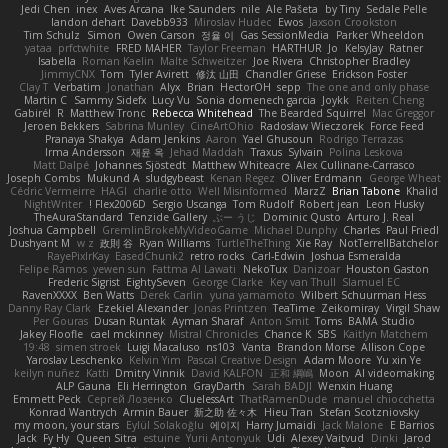
Jedi Chen
inex
Aves Arcana
Ike Saunders
nile
Ale Pašeta
by Tiny
Sedale Pelle
landon dehart
Davebb933
Miroslav Hudec
Ewos
Jaxson Crookston
Tim Schulz
Simon
Owen Carson
정율 이
Gas SessionMedia
Parker Wheeldon
yataa
prfctwhite
FRED MAHER
Taylor Freeman
HARTHUR
Jo
KelsyJay
Ratner
Isabella
Roman Kaelin
Malte Schweitzer
Joe Rivera
Christopher Bradley
JimmyCNX
Tom
Tyler Avirett
修汰 山田
Chandler Griese
Erickson Foster
Clay T
Verbatim
Jonathan
Alyx
Brian
HectorOH
sepp
The one and only phase
Martin C
Sammy Sidefx
Lucy Vu
Sonia domenech garcia
Joykk
Reiten Cheng
Gabirél
R
Matthew Tronc
Rebecca Whitehead
The Bearded Squirrel
Mac Greggor
Jeroen Bekkers
Sabrina Munley
CineArtOhio
Radosław Wieczorek
Force Feed
Pranaya Shakya
Adam Jenkins
Aaron
Yael Ghusoun
Rodrigo Terrazas
Irma Andersson
재윤 옥
Jehad Maddah
Traxus
Sylvain
Polina Leskova
Matt Dalpé
Johannes Sjöstedt
Matthew Whiteacre
Alex Cullinane-Carrasco
Joseph Combs
Mukund A
sludgybeast
Kenan Regez
Oliver Erdmann
George Wheat
Cédric Vermeirre
HAGI
charlie otto
Well Misinformed
MarzZ
Brian Tabone
Khalid
NightWriter
Flex2006D !
Sergio Uscanga
Tom Rudolf
Robert jean
Leon Husky
TheAuraStandard
Tenzide Gallery
ぶー うじ
Dominic Qusto
Arturo J. Real
Joshua Campbell
GremlinBrokeMyVideoGame
Michael Dunphy
Charles
Paul Friedl
Dushyant M
w z
政則 谷
Ryan Williams
TurtleTheThing
Xie Ray
NotTerrellBatchelor
RayePixlrKay
EasedChunk2
retro rocks
Carl-Edwin
Joshua Esmeralda
Felipe Ramos
yewen sun
Fattma Al Lawati
NekoTux
Danizoar
Houston Gaston
Frederic Sigrist
EightySeven
George Clarke
Key van Thull
Slamuel EC
RavenXXXX
Ben Watts
Derek Carlin
yuna yamamoto
Wilbert Schuurman Hess
Danny Ray Clark
Ezekiel Alexander
Jonas Printzen
TeaTime
Zeikomiray
Virgil Shaw
Per Gouras
Dusan Runtak
Ayman Sharaf
Anton Smit
Toms
BAMA Studio
Jakey Floofle
cael mckinney
Mistral Chronicles
Chance K
SBS
Kaitlyn Matchem
19:48
simen stroek
Luigi Macaluso
ns103
Vanta
Brandon Morse
Allison Cope
Yaroslav Leschenko
Kelvin Yim
Pascal Creative Design
Adam Moore
Yu xin Ye
keilyn nuñez
Katti
Dmitry Vinnik
David KALFON
正和 綱嶋
Moon
AI videomaking
ALP Gauna
Eli Herrington
GrayDarth
Sarah BADJI
Wenxin Huang
Emmett Peck
Cергей Лозенко
CluelessArt
ThatRamenDude
manuel chiocchetta
Konrad Wantrych
Armin Bauer
新之助 佐々木
Hieu Tran
Stefan Scotzniovsky
my moon, your stars
Eylül Solakoğlu
에이지
Harry Jumaidi
Jack Malone
E Barrios
Jack
Fy Hy
Queen Sitra
estuine
Yurii Antonyuk
Udi
Alexey Vaitvud
Dinki
Jarod