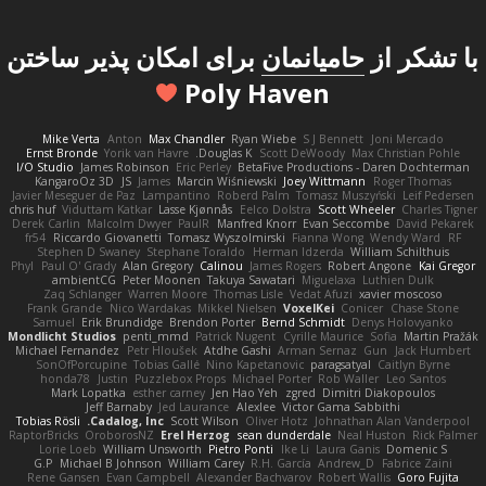
با تشکر از
حامیانمان
برای امکان پذیر ساختن
Poly Haven
Mike Verta
Anton
Max Chandler
Ryan Wiebe
S J Bennett
Joni Mercado
Ernst Bronde
Yorik van Havre
Douglas K.
Scott DeWoody
Max Christian Pohle
I/O Studio
James Robinson
Eric Perley
BetaFive Productions - Daren Dochterman
KangaroOz 3D
JS
James
Marcin Wiśniewski
Joey Wittmann
Roger Thomas
Javier Meseguer de Paz
Lampantino
Roberd Palm
Tomasz Muszyński
Leif Pedersen
chris huf
Viduttam Katkar
Lasse Kjønnås
Eelco Dolstra
Scott Wheeler
Charles Tigner
Derek Carlin
Malcolm Dwyer
PaulR
Manfred Knorr
Evan Seccombe
David Pekarek
fr54
Riccardo Giovanetti
Tomasz Wyszolmirski
Fianna Wong
Wendy Ward
RF
Stephen D Swaney
Stephane Toraldo
Herman Idzerda
William Schilthuis
Phyl
Paul O' Grady
Alan Gregory
Calinou
James Rogers
Robert Angone
Kai Gregor
ambientCG
Peter Moonen
Takuya Sawatari
Miguelaxa
Luthien Dulk
Zaq Schlanger
Warren Moore
Thomas Lisle
Vedat Afuzi
xavier moscoso
Frank Grande
Nico Wardakas
Mikkel Nielsen
VoxelKei
Conicer
Chase Stone
Samuel
Erik Brundidge
Brendon Porter
Bernd Schmidt
Denys Holovyanko
Mondlicht Studios
penti_mmd
Patrick Nugent
Cyrille Maurice
Sofia
Martin Pražák
Michael Fernandez
Petr Hloušek
Atdhe Gashi
Arman Sernaz
Gun
Jack Humbert
SonOfPorcupine
Tobias Gallé
Nino Kapetanovic
paragsatyal
Caitlyn Byrne
honda78
Justin
Puzzlebox Props
Michael Porter
Rob Waller
Leo Santos
Mark Lopatka
esther carney
Jen Hao Yeh
zgred
Dimitri Diakopoulos
Jeff Barnaby
Jed Laurance
Alexlee
Victor Gama Sabbithi
Tobias Rösli
Cadalog, Inc.
Scott Wilson
Oliver Hotz
Johnathan Alan Vanderpool
RaptorBricks
OroborosNZ
Erel Herzog
sean dunderdale
Neal Huston
Rick Palmer
Lorie Loeb
William Unsworth
Pietro Ponti
Ike Li
Laura Ganis
Domenic S
G.P
Michael B Johnson
William Carey
R.H. García
Andrew_D
Fabrice Zaini
Rene Gansen
Evan Campbell
Alexander Bachvarov
Robert Wallis
Goro Fujita