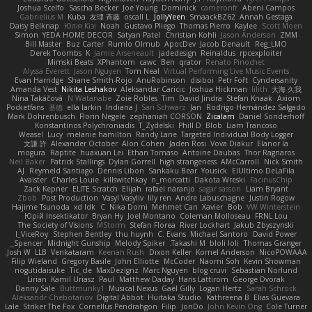
Joshua Scelfo
Sascha Becker
Joe Young
Dominick
cameronfr
Abeni Campos
Gabrielius M
Kuba
友理 斉藤
oscall L
JollyYeen
SmaackBZ62
Annah Gestaga
Daisy Belknap
Юлія Кізі
Noah
Gustavo Pliego
Thomas Pierro
Kaylee
Scott Moen
Simon
YEDA HOME DECOR
Satyan Patel
Christian Kohli
Jason Anderson
ZMM
Bill Master
Buz Carter
Rumlo Olmub
ApocDev
Jacob Denault
Reg_LMO
Derek Toombs
K
Jamie Arseneault
jadedesign
Reinaldus
rpcexploiter
Mimski Beats
XPhantom
cawc
Ben
qrator
Renato Pinochet
Alyssa Everett
Jason Nguyen
Tom Neal
Virtual Performing Live Music Events
Evan Harridge
Shane Smith-Rojo
AnuRobinson
disiboi
Petr Fořt
Cyndersanity
Amanda Vest
Nikita Leshakov
Aleksandar Caricic
Joshua Hickman
lilith
大海 久我
Nina Takáčová
N Watanabe
Zoie Robles
Tim
David Jindra
Stefan Knaak
Axiom
Pocketfans
基德
ella larkin
Indiana J
Sari Schwarz
Jan
Rodrigo Hernández Salgado
Mark Dohrenbusch
Florin Negele
zephaniah CORSON
Zicalam
Daniel Sonderhoff
Konstantinos Polychroniadis
T_Zydelski
Phill D
Blob
Liam Trancoso
Weasel
Lucy
melanie hamilton
Randy Lane
Targeted Individual Body Logger
文謙 許
Alexander October
Alon Cohen
Jaden Rosi
Vova Diakur
Elanor la
mogura
Raptite
huaxuan Lei
Ethan Tomaso
Antoine Daubas
Thor Ragnaros
Neil Baker
Patrick Stallings
Dylan Gorrell
high strangeness
AMcCarroll
Nick Smith
AJ
Reymeld Santiago
Dennis Libon
Sankaku Bear
Yousick
ElUltimo DeLaFila
Avaister
Charles Louie
killswitchkay
n_morcatti
Dakota Wreski
FacinusChip
Zack Kepner
ELITE Scratch
Elijah
rafael naranjo
sagar sasson
Liam Bryant
Zbob
Post Production
Vasyl Vasyliv
lily ren
Andre Labuschagne
Justin Rogow
Hajime Tsunoda
xd Idk
C
Nika Domi
Mehmet Can
Xavier
Bob
VW Winterstein
Юрій Insektikator
Bryan Hy
Joel Montano
Coleman Molloseau
FRNL Lou
The Society of Visions
MStorm
Stefan Florea
River Lockhart
Jakub Zbyszynski
I_ViceRoy
Stephen Bentley
thu huynh
C. Evans
Michael Santoro
David Power
Spencer_
Midnight Gunship
Melody Spiker
Takashi M.
bloli loli
Thomas Granger
Josh W.
LLB
Venkataram
Keenan Rush
Dixon Keller
Kornel Anderson
NicoPOWAAA
Filip Wieland
Gregory Basile
John Elliotte
McCoder
Naomi Soh
Kevin Showman
nogutidaisuke
Tic_cle
MaxDezignz
Marc Nguyen
blog cruvi
Sebastian Norlund
Lirian
Kamil Uriasz
Paul
Matthew Daday
Haris Lattirom
George Dvorak
Danny Sale
Buttmunky1
Musical Nexus
Gaël Gilly
Logan Hertz
Sarah Schrock
Aleksandr Chebotariov
Digital Abbot
Huitaka Studio
Kathreena B
Elias Guevara
Lale
Striker The Fox
Cornellus Pendrahgon
Filip
JonDo
John Kevin Ong
Cole Turner