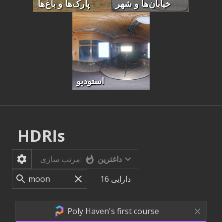
خیابان‌ها و شهر
پارک‌ها و باغ‌ها
استودیو
HDRIs
داغترین
مرتب سازی:
دارایی
16
Poly Haven's first course