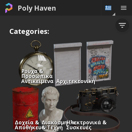
Poly Haven
Categories:
Ρούχα &
Προσωπικά
Αντικείμενα
Αρχιτεκτονική
Δοχεία &
Διακόσμηση
Ηλεκτρονικά &
Αποθήκευση
& Τέχνη
Συσκευές