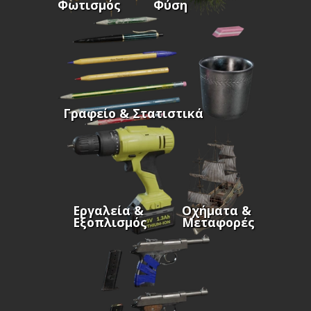
Φωτισμός
Φύση
Γραφείο & Στατιστικά
Εργαλεία &
Οχήματα &
Εξοπλισμός
Μεταφορές