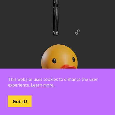
This website uses cookies to enhance the user
experience.
Learn more.
Got it!