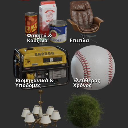
Φαγητό &
Κουζίνα
Επιπλα
Βιομηχανικά &
Ελεύθερος
Υποδομές
Χρόνος