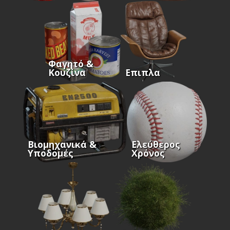
Φαγητό &
Κουζίνα
Επιπλα
Βιομηχανικά &
Ελεύθερος
Υποδομές
Χρόνος