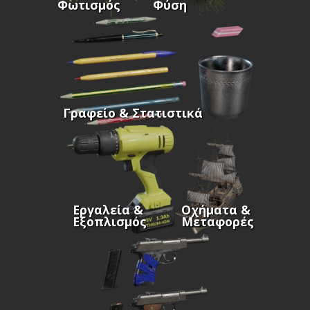
Φωτισμός
Φύση
Γραφείο & Στατιστικά
Εργαλεία &
Οχήματα &
Εξοπλισμός
Μεταφορές