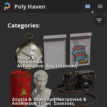
Poly Haven
Categories:
Ρούχα &
Προσωπικά
Αντικείμενα
Αρχιτεκτονική
Δοχεία &
Διακόσμηση
Ηλεκτρονικά &
Αποθήκευση
& Τέχνη
Συσκευές