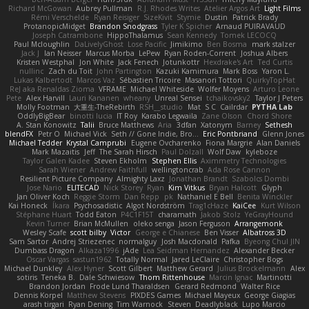
Richard McGowan
Aubrey Pullman
R.J. Rhodes Writes
Atelier Argos Art
Light Films
Rémi Verschelde
Ryan Reisiger
SizeKivit
Stymie
Dustin
Patrick Brady
ProtanopicMidget
Brandon Snodgrass
Tyler K Spicher
Arnaud PUIRAVAUD
Joseph Catrambone
HippoThalamus
Sean Kennedy
Tomek LECOCQ
Paul Mcloughlin
DaLivelyGhost
Lose Pacific
Jimikimo
Ben Bosma
mark stalzer
Jack J
Ian Neisser
Marcus Morba
LePew
Ryan Roden-Corrent
Joshua Albers
Kristen Westphal
Jon White
Jack Fenech
Jotunkottr
Hexdrake's Art
Ted Curtis
nullinc
Zach du Toit
John Partington
Kazuki Kamimura
Mark Boss
Yaron L.
Lukas Kalbertodt
Marcos Vaz
Sébastien Tricoire
Masanori Tottori
QuirkyTopHat
ReJ aka Renaldas Zioma
VFRAME
Michael Whiteside
Wolfer Moyens
Arturo Leone
Pete
Alex Harvill
Lauri Kananen
wheany
Unreal Sensei
tchaikovsky2
Taylor J Peters
Molly Footman
大重生-TheRebirth
RSH__studio
Mat
S C
Cailrdar
PYTHA Lab
OddlyBigBear
binotti lucia
IT Roy
Karabo Legwaila
Zane Olson
Chord Shore
A. Stan Konowitz
Talii
Bruce Matthews
Aria
3dfan
Xatonym
Barney
Sethesh
blendFX
Petr O
Michael Vick
Seth // Gone Indie, Bro...
Eric Pontbriand
Glenn Jones
Michael Tedder
Krystal Camprubi
Eugene Ovcharenko
Fiona Margrie
Alan Daniels
Mark Mazaitis
Jeff
The Sarah Hirsch
Paul Dolzall
Wolf Daw
kyleboze
Taylor Galen Kadee
Steven Ekholm
Stephen Ellis
Aximmetry Technologies
Sarah Wiener
Andrew Faithfull
wellingtoncrab
Ada Rose Cannon
Resilient Picture Company
Almighty Laxz
Jonathan Brandt
Szabolcs Dombi
Jose Nario
ELITECAD
Nick Storey
Ryan
Kim Vitkus
Bryan Halcott
Glyph
Jan Oliver Koch
Reggie Storm
Dan Repp
pk
Nathaniel E Bell
Benita Winckler
Kai Honeck
Íkara
Psychosadistic
Algot Nordström
Trag1cHaze
KaiCee
Kurt Wilson
Stéphane Huart
Todd Eaton
P4C1F15T
charamath
Jakob Stolz
YeGrayHound
Kevin Turner
Brian McMullen
oleko senga
Jason Ferguson
Arrangemonk
Wesley Scafe
scott bilby
Victor
George e Chianese
Ben Visser
Albatross 3D
Sam Sartor
Andrej Striezenec
normalguy
Josh Macdonald
Pafka
Byeong Chul JIN
Dumbass Dragon
Alkaza1996
jAde
Lea Seidman Hernandez
Alexander Becker
Oscar Vargas
sastun1962
Totally Normal
Jared LeClaire
Christopher Bogs
Michael Dunkley
Alex Hyner
Scott Gilbert
Matthew Gerard
Julius Brockelmann
Alex
sotiris
Teneka B.
Dale Schwiesow
Thom Rittenhouse
Marcin Ignac
Martinotti
Brandon Jordan
Frode Lund Tharaldsen
Gerard Redmond
Walter Rice
Dennis Korpel
Matthew Stevens
PIXDES Games
Michael Mayeux
George Giagias
arash tirgari
Ryan Dening
Tim Warnock
Steven
Deadlyblack
Lupo Marcio