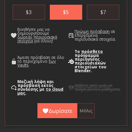
$
3
$
5
$
7
Βοηθήστε μας να
Πρώιμη πρόσβαση
σε
δημιουργήσουμε
επερχόμενα
δωρεάν περιουσιακά
περιουσιακά στοιχεία.
στοιχεία
για όλους!
Το
πρόσθετο
πρόγραμμα
Άμεση πρόσβαση σε όλο
περιήγησης
το περιεχόμενο
των
περιουσιακών
Vaults
.
στοιχείων του
Blender.
Μαζική λήψη και
πρόσβαση εκτός
Μάθετε από εμάς
με
σύνδεσης με
το cloud
πλήρη βίντεο μαθήματα.
μας
.
Δωρίσατε
Μόλις