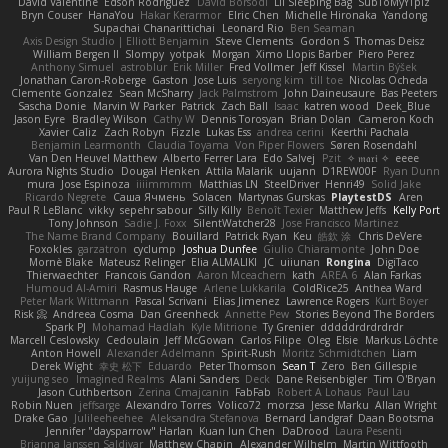
David Valentine
Edson Rodriguez
Dávid Borsodi
Lil Sleeping Bag
SubToMyYTplz
Bryn Couser
HanaYou
Hakar Kerarmor
Elric Chen
Michelle Hironaka
Yandong
Supachai Chanarittichai
Leonard Rio
Ben Seaman
Axis Design Studio | Elliott Benjamin
Steve Clements
Gordon S
Thomas Deisz
William Bergen II
Slompy
yotpak
Morgan
Ximo Llopis Barber
Piero Perez
Anthony Simuel
astroblur
Erik Miller
Fred Vollmer
Jeff Kissel
Martin Býšek
Jonathan Caron-Roberge
Gaston
Jose Luis
seryong kim
till toe
Nicolas Ocheda
Clemente Gonzalez
Sean McSharry
Jack Palmstrom
John Daineusaure
Bas Peeters
Sascha Donie
Marvin W Parker
Patrick
Zach Ball
Isaac
katren wood
Deek_Blue
Jason Eyre
Bradley Wilson
Cathy W
Dennis Torosyan
Brian Dolan
Cameron Koch
Xavier Caliz
Zach Robyn
Fizzle
Lukas Ess
andrea cerini
Keerthi Pachala
Benjamin Learmonth
Claudia Toyama
Von Piper Flowers
Søren Rosendahl
Van Den Heuvel Matthew
Alberto Ferrer Lara
Edo Salvej
Pzit
✧ 𝔪𝔞𝔯𝔦 ✧
eeee
Aurora Nights Studio
Dougal Henken
Attila Malarik
uujann
D1REW00F
Ryan Dunn
mura
Jose Espinoza
iiiimmmm
Matthias LN
SteelDriver
Henri49
Solid Jake
Ricardo Negrete
Саша Ячмень
Solacen
Martynas Gurskas
PlaytestDS
Aren
Paul R LeBlanc
vikky
sepehr sabour
Silly Killy
Benoît Texier
Matthew Jeffs
Kelly Port
Tony Johnson
Sadie J. Foxx
SilentWatcher28
Jose Francisco Martinez
The Name Brand Company
Bouillard
Patrick Ryan
Keu
皓欽 涂
Chris DeVere
Foxokles
garzatron
cyclump
Joshua Dunfee
Giulio Chiaramonte
John Doe
Mornè Blake
Mateusz Relinger
Elia ALMALIKI
JC
uiiunan
Rongina
DigiTaco
Thierwaechter
Francois Gandon
Aaron Mceachern
kath
AREA 6
Alan Farkas
Humoud Al-Amiri
Rasmus Hauge
Arlene Lukkarila
ColdRice25
Anthea Ward
Peter Mark Wittmann
Pascal Scrivani
Elias Jimenez
Lawrence Rogers
Kurt Boyer
Risk 📀
Andreea Cosma
Dan Greenheck
Annette Pew
Stories Beyond The Borders
Spark PJ
Mohamad Hadlah
Kyle Mitrione
Ty Grenier
dddddrdrdrdrdr
Marcell Ceslowsky
Cedoulain
Jeff McGowan
Carlos Filipe
Oleg
Elsie
Markus Löchte
Anton Howell
Alexander Adelmann
Spirit-Rush
Moritz Schmidtchen
Liam
Derek Wight
幸史 松下
Eduardo
Peter Thomson
Sean T
Zero
Ben Gillespie
yuijung seo
Imagined Realms
Alani Sanders
Deck
Dane Reisenbigler
Tim O'Bryan
Jason Cuthbertson
Zerina Cmajcanin
FabFab
Robert A Lohaus
Paul Lau
Robin Nuen
jeffsarge
Alexandro Torres
Volico72
morzsa
Jesse Marku
Allan Wright
Drake Gao
Julileeheehee
Aleksandra Stefanova
Bernard Landgraf
Daan Bootsma
Jennifer "daysparrow" Harlan
Kuan lun Chen
DaDrood
Laura Pesenti
Brianna Janssen Saldivar
Matthew Chapin
Alexander Wilhelm
Martin Wittfooth