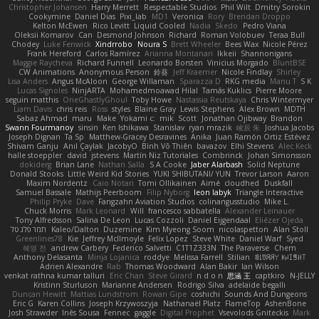
Christopher Johansen
Harry Merrett
Respectable Studios
Phil Wilt
Dmitry Sorokin
Cookymine
Daniel Dias
Pixi_lab
MD1
Veronica
Rory
Brendan Droppo
Kelton McEwen
Rico Levitt
Liquid Cooled
Nadia
Skedo
Pedro Viana
Oleksii Komarov
Can
Desmond Johnson
Richard
Roman Volobuev
Teraa Bull
Chodey
Luke Fenwick
Xindrrobo
Noura S
Brett Wheeler
Bees Wax
Nicole Pérez
Frank Hereford
Carlos Ramírez
Arianna Montanari
Ikkeii
Shannonigans
Maggie Raycheva
Richard Funnell
Leonardo Borsten
Vinicius Morgado
BluntBSE
CW Animations
Anonymous Person
鈴葵
Jeff Kraemer
Nicole Findlay
Shirley
Lisa Anders
Angus McAloon
George Willaman
Sparazza D
RKG media
Manu T
S K
Lucas Signoles
NinjARTA
Mohamedmoawad Hilal
Tamás Kuklics
Pierre Moore
seguin matthis
OneGhastlyGhoul
Toby Howe
Nastassia Reutskaya
Chris Wintermyer
Liam Davis
chris reis
Ross
styles
Blaine Gray
Lewis Stephens
Alex Brown
MDTH
Sabaz Ahmad
maru
Make
Yokami c:
mik
Scott
Jonathan Ojibway
Brandon
Swann Fourmanoy
sinsin
Ken Ishikawa
Stanislav
ryan mrazik
峻辰 朱
Joshua Jacobs
Joseph Dignan
Ta Sp
Matthew-Gracey Desravines
Anika
Juan Ramón Ortiz Estévez
Shivam Ganju
Anıl Çaylak
JacobyO
Bình Võ Thiên
bavazov
Elhi Stevens
Alec Keck
halle stoeppler
david
jstevens
Martín Niz Tutoriales
Combrinck
Johan Simonsson
dokiderg
Brian Lane
Nathan Salla
S A Cooke
Jaber Alarbash
Solid Neptune
Donald Stooks
Little Weird Kid Stories
YUKI SHIBUTANI/ YUN
Trevor Larson
Aaron
Maxim Nordentz
Caio Notari
Tomi Ollikainen
Aimé
cloudhed
Duskfall
Samuel Bassale
Mathijs Peerboom
Filip Nyborg
leon labyk
Triangle Interactive
Philip Pryke
Dave
Fangzahn Aviation Studios
colinangusstudio
Mike L.
Chuck Morris
Mark Leonard
Will
francesco sabbatella
Alexander Leinauer
Tony Alfredsson
Salina De Leon
Lucas Cozzoli
Daniel Eijgendaal
Eliézer Ojeda
תמר פלג טל
Kaleo/Dalton
Duzemine
Kim Myeong Soom
nicolaspetton
Alan Stoll
Greenlines78
Kie
Jeffrey McIlmoyle
Felix Lopez
Steve White
Daniel Warf
Syed
혜영 전
andrew Carbery
Federico Salvetti
C1T1Z333N
The Paraverse
Chem
Anthony Delasanta
Minja Lojanica
roddye
Melissa Farrell
Stilian
ꌃ꒒ꀎꋪꋪꌩ ꀘꈤꀤꁅꃅ꓄
Adrien Alexandre
Rab
Thomas Woodward
Alan Bakir
Ian Wilson
venkat rathna kumar talluri
Eric Chan
Steve Girard
n d o n
思涵 王
captkiro
N-JELLY
Kristinn Sturluson
Marianne Andersen
Rodrigo Silva
adelaide begalli
Duncan Hewitt
Mattias Lundstrom
Rowan Gipe
coshichi
Sounds And Dungeons
Eric G
Karen Collins
Joseph Krzywoszyja
Nathanaël Platz
FlameTop
AshenBone
Josh Strawder
Inês Sousa
Fennec
gaggle
Digital Prophet
Vsevolods Gniteckis
Mark