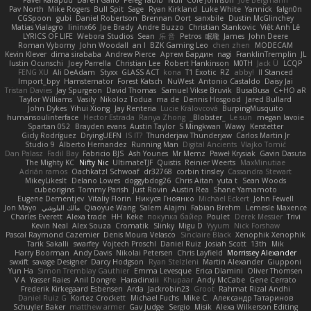
Pav North
Mike Rogers
Bull Spit
Sage
Ryan Kirkland
Luke White
Yannick
falgn0n
CGSpoon
gubi
Daniel Robertson
Brennan Oort
sanxbile
Dustin McGlinchey
Matias Vialagro
lininx66
Joe Brady
Andre Buzzo
Christian Stankovic
Việt Anh Lê
LYRICS OF LIFE
Webora Studios
Sean
乐 音
Petros
眠瓏
James
John Deere
Roman Vyborny
John Woodall
an l
BZK Gaming Leo
chen zhen
MODECAM
Kevin Klever
dima sirababa
Andrew Pierce
Артем Бардин
nagi
FranklinTremplin
JL
Iustin Ocunschi
Joey Parrella
Christian Lee
Robert Hankinson
M0TH
Jack Ü
LCQP
FENG XU
Ali DeAdam
Styxx
GLASS ACT
kona
T1 Exotic
RZ
abby!
ll Stanced
Import_bpy
Hamsternator
Forest Katsch
NuWest
Antonio Castaldo
Daisy Jai
Tristan Davies
Jay Spurgeon
David Thomas
Samuel Vikse Bruvik
BusaBusa
C+HO aR
Taylor Williams
Vasily
Nikoloz Todua
ma de
Dennis Hosgood
Jared Bullard
John Dykes
Yihui Xiong
Jay Renteria
Lucie Královcová
BurpingMusquito
humansoulinterface
Hector Estrada
Ranya Zhong
_Blobster_
Le sun
megan lavoie
Spartan 052
Brayden evans
Austin Taylor
S Mingkwan
Wawy
Kerstetter
Gicly Rodríguez
DryingUEFN
IS IT?
Thunderjaw Thunderjaw
Carlos Martin Jr
Studio 9
Alberto Hernandez
Running Man
Digital Ancients
Vlajko Tomić
Dan Palasz
Fadil Bay
Fabricio BJS
Ash Younes
Mr Memz
Paweł Krysiak
Gavin Dasuta
The Mighty KC
Nifty Nic
UltimateTJF
Quistis
Reinier Weerts
MaxMinutiae
Adrián ramos
Oachkatzl Schwoaf
dr32768
corbin tinsley
Cassandra Stewart
MikeyLikesIt
Delano Lowes
doggybdog26
Chris Aitan
yuta t
Sean Woods
cubeorigins
Tommy Parish
Just Rovin
Austin Rea
Shane Yamamoto
Eugene Dementjev
Vitaliy Florin
Никуся Гноянко
Michael Eckert
John Fewell
Jon Mayo
مالك البلوشي
Qiaoyue Wang
Salem Alajmi
Fabian Brehm
Lemesle Maxence
Charles Everett
Alexa trade
HH
Keke
покупка байер
Poulet
Derek Messier
Trivi
Kevin Neal
Alex Souza
Cromatik
Slinky
Migu D
Yyyum
Nick Forshaw
Pascal Raymond Cazemier
Denis Moura Velasco
Sinclaire Black
Xenophik Xenophik
Tarik Sakalli
swarfey
Vojtech Proschl
Daniel Ruiz
Josiah Scott
13th
Mik
Harry Boorman
Andy Davis
Nikolai Petersen
Chris Layfield
Morrissey Alexander
swxift
savage Designer
Darcy Hodgson
Ryan Stelzleni
Martin Alexander
Giupponi
Yun Ha
Simon Tremblay Gauthier
Emma Levesque
Erica Dlamini
Oliver Thomsen
V A
Yasser Raies
Anil Dongre
Haradinxiii
Khupaar
Andy McCabe
Gene Cerrato
Frederik Kirkegaard Esbensen
Arda
Jackrobin23
Groot
Rahmat Rizal Andhi
Daniel Ruiz G
Kortez Crockett
Michael Fuchs
Mike C.
Александр Татаринов
Schuyler Baker
matthew armer
Gav Judge
Sergio
Misik
Alexa Wilkerson Editing