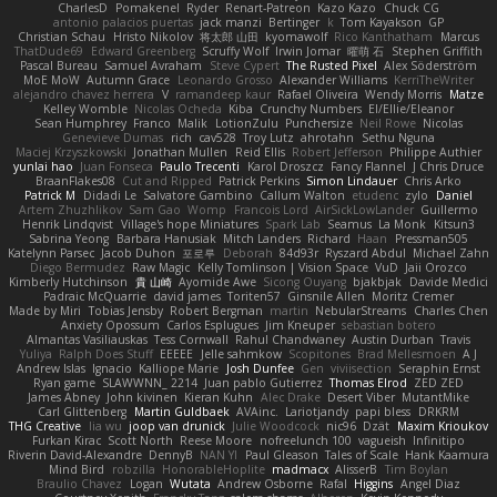
CharlesD
Pomakenel
Ryder
Renart-Patreon
Kazo Kazo
Chuck CG
antonio palacios puertas
jack manzi
Bertinger
k
Tom Kayakson
GP
Christian Schau
Hristo Nikolov
将太郎 山田
kyomawolf
Rico Kanthatham
Marcus
ThatDude69
Edward Greenberg
Scruffy Wolf
Irwin Jomar
曜萌 石
Stephen Griffith
Pascal Bureau
Samuel Avraham
Steve Cypert
The Rusted Pixel
Alex Söderström
MoE MoW
Autumn Grace
Leonardo Grosso
Alexander Williams
KerriTheWriter
alejandro chavez herrera
V
ramandeep kaur
Rafael Oliveira
Wendy Morris
Matze
Kelley Womble
Nicolas Ocheda
Kiba
Crunchy Numbers
El/Ellie/Eleanor
Sean Humphrey
Franco
Malik
LotionZulu
Punchersize
Neil Rowe
Nicolas
Genevieve Dumas
rich
cav528
Troy Lutz
ahrotahn
Sethu Nguna
Maciej Krzyszkowski
Jonathan Mullen
Reid Ellis
Robert Jefferson
Philippe Authier
yunlai hao
Juan Fonseca
Paulo Trecenti
Karol Droszcz
Fancy Flannel
J Chris Druce
BraanFlakes08
Cut and Ripped
Patrick Perkins
Simon Lindauer
Chris Arko
Patrick M
Didadi Le
Salvatore Gambino
Callum Walton
etudenc
zylo
Daniel
Artem Zhuzhlikov
Sam Gao
Womp
Francois Lord
AirSickLowLander
Guillermo
Henrik Lindqvist
Village's hope Miniatures
Spark Lab
Seamus
La Monk
Kitsun3
Sabrina Yeong
Barbara Hanusiak
Mitch Landers
Richard
Haan
Pressman505
Katelynn Parsec
Jacob Duhon
포로루
Deborah
84d93r
Ryszard Abdul
Michael Zahn
Diego Bermudez
Raw Magic
Kelly Tomlinson | Vision Space
VuD
Jaii Orozco
Kimberly Hutchinson
貴 山崎
Ayomide Awe
Sicong Ouyang
bjakbjak
Davide Medici
Padraic McQuarrie
david james
Toriten57
Ginsnile Allen
Moritz Cremer
Made by Miri
Tobias Jensby
Robert Bergman
martin
NebularStreams
Charles Chen
Anxiety Opossum
Carlos Esplugues
Jim Kneuper
sebastian botero
Almantas Vasiliauskas
Tess Cornwall
Rahul Chandwaney
Austin Durban
Travis
Yuliya
Ralph Does Stuff
EEEEE
Jelle sahmkow
Scopitones
Brad Mellesmoen
A J
Andrew Islas
Ignacio
Kalliope Marie
Josh Dunfee
Gen
viviisection
Seraphin Ernst
Ryan game
SLAWWNN_ 2214
Juan pablo Gutierrez
Thomas Elrod
ZED ZED
James Abney
John kivinen
Kieran Kuhn
Alec Drake
Desert Viber
MutantMike
Carl Glittenberg
Martin Guldbaek
AVAinc.
Lariotjandy
papi bless
DRKRM
THG Creative
lia wu
joop van drunick
Julie Woodcock
nic96
Dzät
Maxim Krioukov
Furkan Kirac
Scott North
Reese Moore
nofreelunch 100
vagueish
Infinitipo
Riverin David-Alexandre
DennyB
NAN YI
Paul Gleason
Tales of Scale
Hank Kaamura
Mind Bird
robzilla
HonorableHoplite
madmacx
AlisserB
Tim Boylan
Braulio Chavez
Logan
Wutata
Andrew Osborne
Rafal
Higgins
Angel Diaz