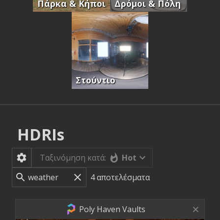
Πάρκα & Κήποι
Δρόμοι & Πόλη
Στούντιο
HDRIs
Hot
Ταξινόμηση κατά:
4
αποτελέσματα
Poly Haven Vaults