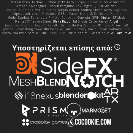
Peter Pietlasky
Michael Buttaro
Jackt
Aero
Jacqueline Valero
Steve mcbees
Amberlie Rodriguez
Uranus Peregrine
kokuragari
CJ Duguay
Ivan
Assima Dauletbek
ツキ ミ
Adam
NinjaSubRosa
Andrew Stone
Avery
rwgames
felipe zucoli
ethan M
Yakoto
DB3d
Mason
Nene
高 日
Nicolo' Paolino
Cedar Scarlett
Tunanodra-P
Victor Bondatiy
Quentin
GWH
Kirsten
KT Mack
FrantaBOT
edwin Zhou
Blake Rizzo
Tal Smith
Carter Farrey
Angel
Juan José Castaño
HugoRC
Xenalto
Schmitthoffer Zsolt
indi81
biscuit
Kay
Toff
Jovana
Sofiya Ibragimova
BlizzyFox
William Thirlaway
David Brown
Babacar Diop
Marco
noCrxdit
Samuel Furr
Trisha Chua
Skkiff
nan mi
GlazeDonut
William Travis
Υποστηρίζεται επίσης από: