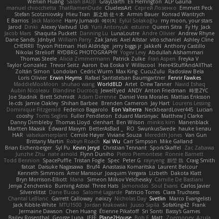
Wenxin Huang
Sarah BADJI
GrayDarth
Eli Herrington
ALP Gauna
manuel chiocchetta
ThatRamenDude
CluelessArt
Cергей Лозенко
Emmett Peck
Stefan Scotzniovsky
Hieu Tran
新之助 佐々木
Armin Bauer
Konrad Wantrych
E Barrios
Jack Malone
Harry Jumaidi
에이지
Eylül Solakoğlu
my moon, your stars
Jarod
Dinki
Alexey Vaitvud
Udi
Yurii Antonyuk
estuine
Queen Sitra
Fy Hy
Jack
Jacob Mars
Shaquita Puckett
Danning Lu
LunaLoutre
Andre Olivier
Andrew Rhyne
Dane Sands
Jdnbyd
William Parry
Zak Jarvis
Axel Allstar
vito schaniel
Ashley Cline
CHERRII
Tryvon Pittman
Heli Aldridge
jerry biggs jr
JakkeN
Anthony Castillo
Nikolai Strelioff
RYDBRG PHOTOGRAPHY
Yogev Levy
Abdullah Alshammari
Thomas Steele
Alicia Zimmermann
Patrick Zulke
Fran Aspen
Freyka V
Taylor Gonzalez
Trevor Seitz
Aaron
Eva Eoska V
Williscool
Here4StuffAndAllThat
Zoltán Simon
Londolan
Cedric Wurm
Max King
CucuZulu
Radosław Bela
Loris Olivier
Erwin Heyms
Rafael Santisteban Baumgartner
Fenrir Fawkes
MaddieMooMoon
shuhao wang
WorldBLD
Artet
Drew Tanner
Navid Eshaq
Aubin Nicoleau
Blandine Ducrocq
JewelEyed
ANDY
Anton Friedman
時里ZYC
Joe Stadnik
Brett Schmidt
Adam Derenne
Daniel Vera Morales
Mattias Eriksson
le-cds
Jamie Oakley
Shihan Barbee
Brenden Cameron
Jay Hart
Lourens Lessing
Dominique Fitzgerald
Federico Bagarolo
Eon Valterra
NeckbeardLover445
Lucian
cooshy
Toms Seglins
Fuller Pendleton
Eduard Marsinyac
Matthew J Clarke
Danny Dimbleby
Thomas Lloyd
clenhart
Ben Wilson
minkis kim
Manenblack
Martten Maasik
Edward Maxym
BetterAsBad _
RO
SwunkusSwede
hauke lienau
HAR
valsekamerplant
Cemile Høyer
Viviane Souza
Meredith Jones
Van Gun
Brittany Martin
Robyn Roach
Kai Wu
Carr Simpson
Mike Galland
Brian Eichenberger
Syl Pu
Kevin Jeryd
Christian Tennant
SporkSkaffel
Zac Zabawa
Junzhe Zhu
nate arnold
Flynn Duniho
Pietro Piemontese
Ronnie Barnett
Todd Bennion
SpacePuffle
Tristan Fogle
Spec
Peter G
rayryeng
鸝瑩 魏
Craig Smith
fatcat
Daisuke Nagasawa
Bruf4
Anastasia Komaritska
Laurent Belcour
Kenneth Simmons
Amir Mansour
Joaquim Vergara
Lizbeth
Dakota Klatt
Bryn Morrison-Elliott
Mana
Simeon Milkov Velchevsky
Camille De Bastiani
Jenya Zenchenko
Burning Astral
Three Hats
Jamonidas
Soul Evans
Carlos Javier
Silverelitist
Dane Bucao
Salomé Lagarde
Patricio Torres
Clara Truchsess
Chantal LeBlanc
Garrett Calloway
nøixzy
Nicholas Day
Svetlin
Marco Evangelisti
Jack Kibble-White
MTU1500
Jordan Krakowski
Juuso Sipilä
SofaKing42
Frank
Jermaine Dawson
Chen Huang
Étienne Pikatoff
Sri Sonti
Bassy's Games
Bailey Rosenthal
George Luna
JEFF
Plane2House
Bob F
Matt
Zoemoney
Azula