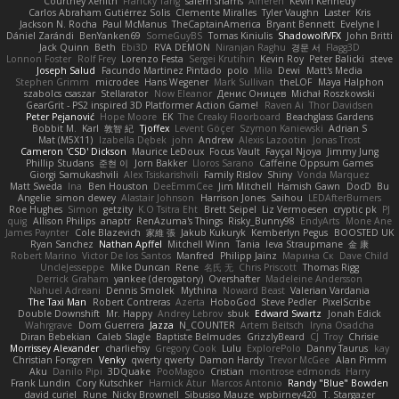
Courtney Xenith
Francky Tang
salem shams
Alheren
Kevin Kennedy
Carlos Abraham Gutiérrez Solis
Clemente Miralles
Tyler Vaughn
Laster
Kris
Jackson N. Rocha
Paul McManus
TheCaptainAmerica
Bryant Bennett
Evelyne I
Dániel Zarándi
BenYanken69
SomeGuyBS
Tomas Kiniulis
ShadowolfVFX
John Britti
Jack Quinn
Beth
Ebi3D
RVA DEMON
Niranjan Raghu
경문 서
Flagg3D
Lonnon Foster
Rolf Frey
Lorenzo Festa
Sergei Krutihin
Kevin Roy
Peter Balicki
steve
Joseph Salud
Facundo Martinez Pintado
polo
Mila
Dewi
Matt's Media
Stephen Grimm
microdee
Hans Wegener
Mark Sullivan
theLOF
Maya Halphon
szabolcs csaszar
Stellarator
Now Eleanor
Денис Оницев
Michał Roszkowski
GearGrit - PS2 inspired 3D Platformer Action Game!
Raven Ai
Thor Davidsen
Peter Pejanović
Hope Moore
EK
The Creaky Floorboard
Beachglass Gardens
Bobbit M.
Karl
敦智 紀
Tjoffex
Levent Göçer
Szymon Kaniewski
Adrian S
Mat (M5X11)
Izabella Dębek
john
Andrew
Alexis Lazootin
Jonas Trost
Cameron 'CSD' Dickson
Maurice LeDoux
Focus Vault
Fayçal Njoya
Jimmy Jung
Phillip Studans
준현 이
Jorn Bakker
Lloros Sarano
Caffeine Oppsum Games
Giorgi Samukashvili
Alex Tsiskarishvili
Family Rislov
Shiny
Vonda Marquez
Matt Sweda
Ina
Ben Houston
DeeEmmCee
Jim Mitchell
Hamish Gawn
DocD
Bu
Angelie
simon dewey
Alastair Johnson
Harrison Jones
Saihou
LEDAfterBurners
Roe Hughes
Simon
getzity
K.O Tsitra Eht
Brett Seipel
Liz Vermoesen
cryptic pk
PJ
quig
Allison Philips
anaptr
RenAzuma's Things
Risky_Bunny98
EndyArts
Mone Ane
James Paynter
Cole Blazevich
家維 張
Jakub Kukuryk
Kemberlyn Pegus
BOOSTED UK
Ryan Sanchez
Nathan Apffel
Mitchell Winn
Tania
Ieva Straupmane
金 康
Robert Marino
Victor De los Santos
Manfred
Philipp Jainz
Марина Ск
Dave Child
UncleJesseppe
Mike Duncan
Rene
名氏 无
Chris Priscott
Thomas Rigg
Derrick Graham
yankee (derogatory)
Overshafter
Madeleine Andersson
Nahuel Adreani
Dennis Smolek
Mythina
Noward Beast
Valerian Vardania
The Taxi Man
Robert Contreras
Azerta
HoboGod
Steve Pedler
PixelScribe
Double Downshift
Mr. Happy
Andrey Lebrov
sbuk
Edward Swartz
Jonah Edick
Wahrgrave
Dom Guerrera
Jazza
N_COUNTER
Artem Beitsch
Iryna Osadcha
Diran Bebekian
Caleb Slagle
Baptiste Belmudes
GrizzlyBeard
CJ
Troy
Chrisie
Morrissey Alexander
charliehsy
Gregory Cook
Lulu
ExplorePolo
Danny Taurus
kay
Christian Forsgren
Venky
qwerty qwerty
Damon Hardy
Trevor McGee
Alan Pimm
Aku
Danilo Pipi
3DQuake
PooMagoo
Cristian
montrose edmonds
Harry
Frank Lundin
Cory Kutschker
Harnick Atur
Marcos Antonio
Randy "Blue" Bowden
david curiel
Rune
Nicky Brownell
Sibusiso Mauze
wpbirney420
T. Stargazer