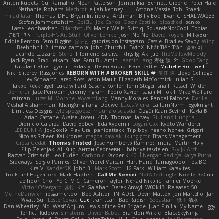
Anton Rubets
Gui Ramalho
Noah Patterson
Jomenikia
Bennett Greene
Peter Hale
Nathaniel Roberts
Mechrot
elijah kenney
J H
Astone Massie
Tobi Staerk
milad tatar
Thomas
DHL
Bryan Intindola
Archman
Billy Bob
Evan C
SHALIWA233
Stefan Jammertzheim
SpiSlu
Joe Carlos
Oscar Castillo
bleached
senko
Lasse Leonhardsen
3darchstuffs
Martin Wells
Skittlq
SquareIsNotCool
Tobias
אילון קשת
Purple-H's Art Stuff
Oliver Lemke
Josh
No No
David Rogers
MilkyBun
Eddie Benton
Sam Biggins
윤구선
gupries on Instagram
Cassie
Bradley Savoy
Wing
Beehhhh112
imma zamora
John Churchill
TwinX
Nhật Tiến Trần
승하 이
Facundo Lazzaro
Stenz
Filomeno Saraiva
Rhys lg
Aki Jae
TheMellowMelody
Jack Ryan
Brad Leikam
Nasi Paru Bu Amin
Jazmin Lang
宥任 陳
St
Gooo Tang
Nicolas Hafner
gyomh
adaktyl
Belen Rubio
Kiara Battle
Michelle Rothwell
Niki Shterev
RussJones
REBORN WITH A BROKEN SKILL ❤️
复任 陳
Lloyd Collidge
Lev Schwartz
Jared Ross
Jason Mault
Elizabeth McCormick
Julian S.
Jakob Recknagel
Luke willard
Sascha Kohler
John Steger
snail
Russell Wilder
Demerui
Jace Perrodin
Jeremy Ingram
Pedro Xavier
isaiah M
lokjl
Mike Wellfare
ratman
Lucas M. Morone
WyvernLang
Manny Morales
Randal Falcone
Der Le
Meshal Alshammari
KhangXing Pang
Douwe
Lucas Vieira
CallumNorm
Egoknight
Limitless Designs
tylerspetgoose
maurizio sciascia
Özgür Kaan Sevindi
Kayla B
Arian Castane
Akaiseutoseu
4DN
Thomas Harvey
Giuliano Hungria
Dionicio Galarza
David Ebbevi
Eda Aydemir
Logan Cox
Kyoto Wanderer
LEE EUNHA
JoyBox19
Play Usa
panic attack
Trip boy
heeno honee
Grigorii
Nicolas Scheer
Kai Krones
magda pawlak
ikung gmr
Titans Management
Greta Gedat
Thomas Fristed
Jose Humberto Ramirez
mura
Martin Holy
Filip Zelenjak
Ali Kılıç
Антон Сергеевич
bahriye taşdelen
Sky JK Arch
Razvan Cristiadis
Leo Euden
Carbonic
Kacper K
40. I Nengah Raditya Karya Putra
Sideways
Sergio Pamies
Oliver
Viorel Vlaican
Hurt Hand
Tamagoooo
TetaBOT
Kira V
XanderDK
John B.
Mark Scott
HG Park
William Karavites
Trollstuhl HagenLord
Mark Habbish
Call Me Sensei
NotARectangle
Noelle DeCuir
jae hoon Choi
Yd C
M C
Cameron Taylor
Nenad Nikolic
Tanner Moerke
Victor Ofvergard
苏打
K Y
Galahan
Derek Anwyl
W00k13
Released 50
MeTheManwich
iosgamertool
Bob Ashton
INFADEL
Devin Mattox
Jon Martello
Jan
Wyatt Sui
LesterCovax
Cue
tran tuan
Bad Radish
Sebastian
暁子 清水
Dan Wheatley
Md. Wasif Anjum
Lewis of the Rat Brigade
Juan Pinilla
My Name
Iggy
Terifict
Kiddow
simsterns
Olivier Babet
Brandon Wilkie
BlackSkyNinja
Pavel Karapud
Daren Gallo
Peleg Tabib
Null
Cole Johnson
Joe Bergmann