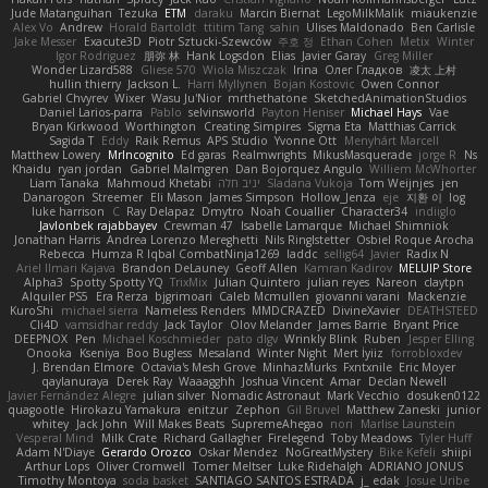
Jude Matanguihan
Tezuka
ETM
daraku
Marcin Biernat
LegoMilkMalik
miaukenzie
Alex Vo
Andrew
Horald Bartoldt
ttitim Tang
sahin
Ulises Maldonado
Ben Carlisle
Jake Messer
Exacute3D
Piotr Sztucki-Szewców
주호 정
Ethan Cohen
Metix
Winter
Igor Rodriguez
朋弥 林
Hank Logsdon
Elias
Javier Garay
Greg Miller
Wonder Lizard588
Gliese 570
Wiola Miszczak
Irina
Олег Гладков
凌太 上村
hullin thierry
Jackson L.
Harri Myllynen
Bojan Kostovic
Owen Connor
Gabriel Chvyrev
Wixer
Wasu Ju'Nior
mrthethatone
SketchedAnimationStudios
Daniel Larios-parra
Pablo
selvinsworld
Payton Heniser
Michael Hays
Vae
Bryan Kirkwood
Worthington
Creating Simpires
Sigma Eta
Matthias Carrick
Sagida T
Eddy
Raik Remus
APS Studio
Yvonne Ott
Menyhárt Marcell
Matthew Lowery
MrIncognito
Ed garas
Realmwrights
MikusMasquerade
jorge R
Ns
Khaidu
ryan jordan
Gabriel Malmgren
Dan Bojorquez Angulo
Williem McWhorter
Liam Tanaka
Mahmoud Khetabi
יניב חלה
Sladana Vukoja
Tom Weijnjes
jen
Danarogon
Streemer
Eli Mason
James Simpson
Hollow_Jenza
eje
지환 이
log
luke harrison
C
Ray Delapaz
Dmytro
Noah Couallier
Character34
indiiglo
Javlonbek rajabbayev
Crewman 47
Isabelle Lamarque
Michael Shimniok
Jonathan Harris
Andrea Lorenzo Mereghetti
Nils Ringlstetter
Osbiel Roque Arocha
Rebecca
Humza R Iqbal CombatNinja1269
laddc
sellig64
Javier
Radix N
Ariel Ilmari Kajava
Brandon DeLauney
Geoff Allen
Kamran Kadirov
MELUIP Store
Alpha3
Spotty Spotty YQ
TrixMix
Julian Quintero
julian reyes
Nareon
claytpn
Alquiler PS5
Era Rerza
bjgrimoari
Caleb Mcmullen
giovanni varani
Mackenzie
KuroShi
michael sierra
Nameless Renders
MMDCRAZED
DivineXavier
DEATHSTEED
Cli4D
vamsidhar reddy
Jack Taylor
Olov Melander
James Barrie
Bryant Price
DEEPNOX
Pen
Michael Koschmieder
pato dlgv
Wrinkly Blink
Ruben
Jesper Elling
Onooka
Kseniya
Boo Bugless
Mesaland
Winter Night
Mert İyiiz
forrobloxdev
J. Brendan Elmore
Octavia's Mesh Grove
MinhazMurks
Fxntxnile
Eric Moyer
qaylanuraya
Derek Ray
Waaagghh
Joshua Vincent
Amar
Declan Newell
Javier Fernández Alegre
julian silver
Nomadic Astronaut
Mark Vecchio
dosuken0122
quagootle
Hirokazu Yamakura
enitzur
Zephon
Gil Bruvel
Matthew Zaneski
junior
whitey
Jack John
Will Makes Beats
SupremeAhegao
nori
Marlise Launstein
Vesperal Mind
Milk Crate
Richard Gallagher
Firelegend
Toby Meadows
Tyler Huff
Adam N'Diaye
Gerardo Orozco
Oskar Mendez
NoGreatMystery
Bike Kefeli
shiipi
Arthur Lops
Oliver Cromwell
Tomer Meltser
Luke Ridehalgh
ADRIANO JONUS
Timothy Montoya
soda basket
SANTIAGO SANTOS ESTRADA
j_ edak
Josue Uribe