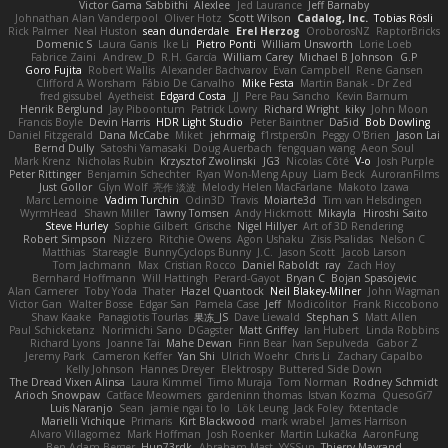
Victor Gama Sabbithi
Alexlee
Jed Laurance
Jeff Barnaby
Johnathan Alan Vanderpool
Oliver Hotz
Scott Wilson
Cadalog, Inc.
Tobias Rösli
Rick Palmer
Neal Huston
sean dunderdale
Erel Herzog
OroborosNZ
RaptorBricks
Domenic S
Laura Ganis
Ike Li
Pietro Ponti
William Unsworth
Lorie Loeb
Fabrice Zaini
Andrew_D
R.H. García
William Carey
Michael B Johnson
G.P
Goro Fujita
Robert Wallis
Alexander Bachvarov
Evan Campbell
Rene Gansen
Clifford A Worsham
Fábio De Carvalho
Mike Festa
Martin Banak - Dr Zed
fred gissubel
Ayetheist
Edgard Costa
JJ
Pere Pau Sancho
Kevin Barnum
Henrik Berglund
Jay Piboontum
Patrick Lowry
Richard Wright
kiky
John Moon
Francis Boyle
Devin Harris
HDR Light Studio
Peter Baintner
Da5id
Bob Dowling
Daniel Fitzgerald
Dana McCabe
Miket
jehrmaig
f1rstpers0n
Peggy O'Brien
Jason Lai
Bernd Dully
Satoshi Yamasaki
Doug Auerbach
fengquan wang
Aeon Soul
Mark Krenz
Nicholas Rubin
Krzysztof Zwolinski
JG3
Nicolas Côté
V-o
Josh Purple
Peter Rittinger
Benjamin Schechter
Ryan Won-Meng Apuy
Liam Beck
AuroranFilms
Just Gollor
Glyn Wolf
亮作 淡波
Melody Helen MacFarlane
Makoto Izawa
Marc Lemoine
Vadim Turchin
Odin3D
Travis
Moiarte3d
Tim van Helsdingen
WyrmHead
Shawn Miller
Tawny Tomsen
Andy Hickmott
Mikayla
Hiroshi Saito
Steve Hurley
Sophie Gilbert
Grische
Nigel Hillyer
Art of 3D Rendering
Robert Simpson
Nizzero
Ritchie Owens
Agon Ushaku
Zisis Psalidas
Nelson C
Matthias
Stareagle
BunnyCyclops Bunny
J.C.
Jason Scott
Jacob Larson
Tom Jachmann
Max
Cristian Rocco
Daniel Raboldt
ray
Zach Hoy
Bernhard Hoffmann
Will Hattingh
Perard-Gayot
Bryan C
Bojan Spasojevic
Alan Camerer
Toby Yoda
Thater
Hazel Quantock
Neil Blakey-Milner
John Wagman
Victor Gan
Walter Bosse
Edgar San
Pamela Case
Jeff
Modicolitor
Frank Riccobono
Shaw Kaake
Panagiotis Tourlas
果冻_JS
Dave Liewald
Stephan S
Matt Allen
Paul Schicketanz
Norimichi Sano
DGagster
Matt Griffey
Ian Hubert
Linda Robbins
Richard Lyons
Joanne Tai
Mahe Dewan
Finn Bear
Ivan Sepulveda
Gabor Z
Jeremy Park
Cameron Keffer
Yan Shi
Ulrich Woehr
Chris Li
Zachary Capalbo
Kelly Johnson
Hannes Dreyer
Elektrospy
Buttered Side Down
The Dread Vixen Alinsa
Laura Kimmel
Timo Muraja
Tom Norman
Rodney Schmidt
Arioch Snowpaw
Catface Meowmers
gardeninn thomas
Istvan Kozma
QuesoGr7
Luis Naranjo
Sean
jamie ngai to lo
Lök Leung
Jack Foley
fxtentacle
Marielli Vichique
Primaris
Kirt Blackwood
mark wrabel
James Harrison
Alvaro Villagomez
Mark Hoffman
Josh Roenker
Martin Lukačka
AaronFung
Ben-Adam Berger
Hun73rdk
Abraham Mast
YYSSun
Thierry Mayrand