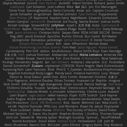
Slaytex Marshall
Gromit
Dan Pachter
dork667
Infant Terrible
Richard
Jaelin Smith
mattyrails
Carl Schwerin
Joeri Lefévre
Mike
Sol
J&G
Jon
Eric Manongdo
Oliver Frost
DancingDeadGuy
Barry Connolly
Aeval
Jon
Captain Coconuts
Jacob Schealler
ari-goldman
Nathan Johnson
Tyler Herbert
Puppeteerist
Tyler Phillips
J.P. Raymond
hayden harry
NightRaven
Eduardo Gottschald
Abeni Campos
cameronfr
Dominick
Joe Young
Sascha Becker
Joshua Scelfo
Annah Gestaga
SmaackBZ62
JollyYeen
oscall L
友理 斉藤
Kuba
Gabrielius M
Scott Moen
Kaylee
Thomas Pierro
Gustavo Pliego
Noah
Юлія Кізі
Daisy Belknap
ZMM
Jason Anderson
Christian Kohli
Satyan Patel
YEDA HOME DECOR
Simon
Reg_LMO
Jacob Denault
ApocDev
Rumlo Olmub
Buz Carter
Bill Master
rpcexploiter
Reinaldus
jadedesign
Jamie Arseneault
K
Derek Toombs
Renato Pinochet
qrator
Ben
cawc
XPhantom
Mimski Beats
Virtual Performing Live Music Events
Tom Neal
Jason Nguyen
Alyssa Everett
Cyndersanity
Petr Fořt
disiboi
AnuRobinson
Shane Smith-Rojo
Evan Harridge
大海 久我
lilith
Joshua Hickman
Aleksandar Caricic
Nikita Leshakov
Amanda Vest
Axiom
Stefan Knaak
David Jindra
Tim
Zoie Robles
N Watanabe
Nina Takáčová
Rodrigo Hernández Salgado
Jan
Sari Schwarz
Indiana J
ella larkin
基德
Pocketfans
Daniel Sonderhoff
Zicalam
zephaniah CORSON
Florin Negele
Mark Dohrenbusch
Yunseong Noh
Liam Trancoso
Blob
Phill D
T_Zydelski
Konstantinos Polychroniadis
Targeted Individual Body Logger
Randy Lane
melanie hamilton
Lucy
Weasel
Elanor la
Vova Diakur
Jaden Rosi
Alon Cohen
Alexander October
文謙 許
Thor Ragnaros
Antoine Daubas
Ethan Tomaso
huaxuan Lei
Raptite
mogura
Nick Smith
AMcCarroll
high strangeness
Dylan Gorrell
Patrick Stallings
Neil Baker
ElUltimo DeLaFila
Yousick
Sankaku Bear
Dennis Libon
Reymeld Santiago
AJ
FacinusChip
Dakota Wreski
n_morcatti
killswitchkay
Charles Louie
Avaister
Liam Bryant
sagar sasson
rafael naranjo
Elijah
ELITE Scratch
Zack Kepner
Justin Rogow
Andre Labuschagne
lily ren
maxime vandecasteele
Vasyl Vasyliv
Post Production
Zbob
VW Winterstein
Bob
Xavier
Mehmet Can
Nika Domi
C
xd Idk
Hajime Tsunoda
FRNL Lou
Joel Montano
Bryan Hy
Jakub Zbyszynski
River Lockhart
Stefan Florea
MStorm
The Society of Visions
David Power
Michael Santoro
C. Evans
thu huynh
Stephen Bentley
I_ViceRoy
Thomas Granger
bloli loli
Takashi M.
Melody Spiker
Midnight Gunship
Spencer_
NicoPOWAAA
Kornel Anderson
Dixon Keller
Keenan Rush
Venkataram
LLB
Josh W.
Kevin Showman
Naomi Soh
McCoder
John Elliotte
Gregory Basile
Filip Wieland