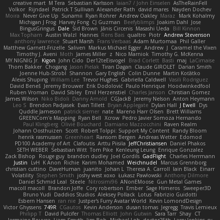
creative mart
M Tera
Sebastian Karlsson
Iaian7 / John Einselen
AsTheRainFell
Volkor
Rijndael
Patrick T Sullivan
Alexander Rath
david mares
Nayden Dochev
Moira
Never Give Up
Sunamii
Ryan Rohrer
Andrew Oakley
Maraz
Mark Kohalmy
Michigan J Frog
Harvey Fong
CJ Guzman
Beefyblimps
Joakim Dahl
Jose
BingusGringus
Dale
Sid Brown
Jānis Circenis
Masashi Ueda
Bill Kinnon
Max Topham
Austin Walzl
Hannes
Rens Bais
qualtro
Piotr
Andrew Stevenson
anthony lawrence
Stuart Marsh
Frans Verbaas
Adam Murtomaa
Phil Galler
Matthew Garnett-Frizelle
Saliven
Markus Michael Egger
Andrew
J
Caramel the Vixen
Timothy J. Aveni
Moth
James Miller
z
Nico Marniok
Timothy G. McKenna
MY.NIGNIG Jr.
Kigon
John Cido
Der12teEisvogel
Brad Corlett
Basti
maj
LaCimaise
Thom Bakker
Chogang
Jason Pielak
Tiran Dagan
Claude GIROLET
Darian Smith
Joenne Hub-Strobl
Shannon
Gary English
Colin Dunne
Martin Koťátko
Alexis Shuping
William Lee
Trevor Hughes
Gabriella Caldwell
Vasili Rodriguez
David Beneš
Jeremy Brouwer
Erik Dodolović
Paulo Henrique
Hoodwinkedfool
Ruben Vroman
David Sibley
Emil Herzenstiel
Charles Janson
Christian Gomez
James Wilson
Niko Bidoli
Danny Arnold
CGJackB
Jeremy Nelson
Anton Heymann
Leo S
Brendon Padjasek
Evan Tillett
Bryan Applegate
Dylan Hall
J Ewell
Dys
Quddle Jameson
patrick siemer
nate
Mareno Harr Olsen
Brett Williams
GREENCom'e Mapping
Ryan Bell
Xcrow
Pedro Javier Somoza Hernando
Paul Klingberg
Olivié Bouchard
Damiano Mazzocchini
Raven Realm
Johann Oosthuizen
Scott
Robert Tolppi: Support My Content
Randy Bloom
henrik rasmussen
Greenheart
Ransom Bergen
Andreas Wetter
Edomod
PD100 Academy of Art
Clafoutis
Arttu Piisila
JeffChristiansen
Daniel Phakos
SETH WEBER
Sebastian Witt
Tom Pike
Kenleung Leung
Enrique Gonzalez
Zack Bishop
Rouge guy
brandon dudley
Joel Gordils
GadFlight
Charles Herrmann
Justin
LvH
K Anon
Richie
Karim Mohamed
Weichnudel
Marcus Grennborg
christian cuttino
DaveHuman
juanito
Johan L
Theresa A. Carroll
Iain Black
Einarr
Volatility
Stephen Smith
joshy west xoxo
Łukasz Pawłowski
Anthony Dilmore
Daniel Schmid Leal
Steele
Nitrosimi96
ANonEMoose
Gun Metal Games
macoll macoll
Brandon Joffe
Cory robertson
Ember
Sage Himeros
Sweeper3D
Bruno Yudi
Daddios Studios
Aleksey Pollack
Lotus
Fabrizio Guidotti
Esbern Hansen
ran nie
Justper's Furry Avatar World
Kevin LomondDesign
Victor Ghyssens
749R
CGautos
Kevin Anderson
dusan tomas
Jegregg
Travis Lemieux
Philipp T
David Pulcifer
Thomas Elliott
John Gutwin
Sara Tarr
Shay
CT
Jermaine Bouyea
Liam Smyth
Jim Bob
Michael Loh
doctor25th
Larry Jenkins
sv