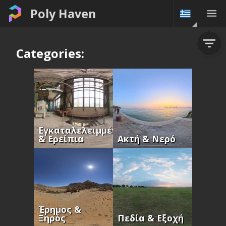
Poly Haven
Categories:
Εγκαταλελειμμένα
& Ερείπια
Ακτή & Νερό
Έρημος &
Ξηρός
Πεδία & Εξοχή