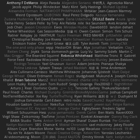
Anthony F DeMarco
Alejo Parada
Alejandro Soriano
中村秀人
Agnieszka Marut
Jacob apple
Philip Windecker
Matz Klint
Sally Hastings
Michael Updike
Alexandra Forman
NATTAWOOT PHIMPHAKAN
MrIsklar
Jean-Cassien Marmey
Weird Oposssum
LIUBOYAN
Raul Perez Delgado
Kazuya Yamanaka
Zuzana Hudecova
Tell David Evensen
Daria Udachina
DELILLE Basile
Acura .Ignite
Tasha Henry
Sedale Pelle
by Tiny
Ale Pašeta
nile
Ike Saunders
Aves Arcana
inex
Jedi Chen
Jaxson Crookston
Ewos
Miroslav Hudec
Davebb933
landon dehart
Parker Wheeldon
Gas SessionMedia
정율 이
Owen Carson
Simon
Tim Schulz
Ratner
KelsyJay
Jo
HARTHUR
Taylor Freeman
FRED MAHER
prfctwhite
yataa
Christopher Bradley
Joe Rivera
Malte Schweitzer
Roman Kaelin
Isabella
Erickson Foster
Chandler Griese
修汰 山田
Tyler Avirett
Tom
JimmyCNX
The one and only phase
sepp
HectorOH
Brian
Alyx
Jonathan
Verbatim
Clay T
Reiten Cheng
Joykk
Sonia domenech garcia
Lucy Vu
Sammy Sidefx
Martin C
Mac Greggor
The Bearded Squirrel
Rebecca Whitehead
Matthew Tronc
R
Gabirél
Force Feed
Radosław Wieczorek
CineArtOhio
Sabrina Munley
Jeroen Bekkers
Rodrigo Terrazas
Yael Ghusoun
Aaron
Adam Jenkins
Pranaya Shakya
Polina Leskova
Sylvain
Traxus
Jehad Maddah
재윤 옥
Irma Andersson
Alex Cullinane-Carrasco
Matthew Whiteacre
Johannes Sjöstedt
Matt Dalpé
George Wheat
Oliver Erdmann
Kenan Regez
sludgybeast
Mukund A
Joseph Combs
Khalid
Brian Tabone
MarzZ
Well Misinformed
charlie otto
HAGI
Cédric Vermeirre
Leon Husky
Robert jean
Tom Rudolf
Sergio Uscanga
Flex2006D !
NightWriter
Arturo J. Real
Dominic Qusto
ぶー うじ
Tenzide Gallery
TheAuraStandard
Paul Friedl
Charles
Michael Dunphy
GremlinBrokeMyVideoGame
Joshua Campbell
NotTerrellBatchelor
Xie Ray
TurtleTheThing
Ryan Williams
政則 谷
w z
Dushyant M
Joshua Esmeralda
Carl-Edwin
retro rocks
EasedChunk2
RayePixlrKay
Houston Gaston
Danizoar
NekoTux
Fattma Al Lawati
yewen sun
Felipe Ramos
Slamuel EC
Key van Thull
George Clarke
EightySeven
Frederic Sigrist
Wilbert Schuurman Hess
yuna yamamoto
Derek Carlin
Ben Watts
RavenXXXX
Virgil Shaw
Zeikomiray
TeaTime
Jonas Printzen
Ezekiel Alexander
Danny Ray Clark
BAMA Studio
Toms
Anton Smit
Ayman Sharaf
Dusan Runtak
Per Gouras
Kaitlyn Matchem
SBS
Chance K
Mistral Chronicles
cael mckinney
Jakey Floofle
Allison Cope
Brandon Morse
Vanta
ns103
Luigi Macaluso
simen stroek
19:48
Yu xin Ye
Adam Moore
Pascal Creative Design
Kelvin Yim
Yaroslav Leschenko
AI videomaking
Moon
正和 綱嶋
David KALFON
Dmitry Vinnik
Katti
keilyn nuñez