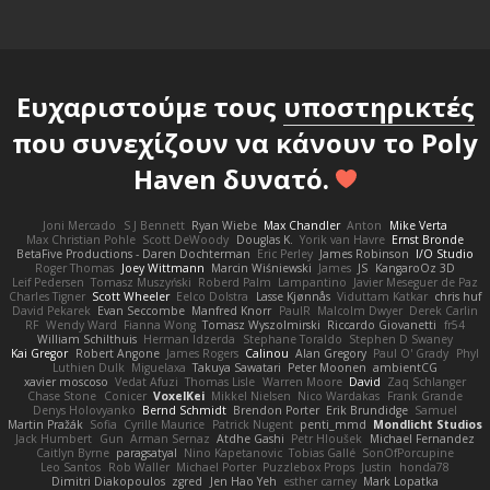
Ευχαριστούμε τους
υποστηρικτές
που συνεχίζουν να κάνουν το Poly
Haven δυνατό.
Joni Mercado
S J Bennett
Ryan Wiebe
Max Chandler
Anton
Mike Verta
Max Christian Pohle
Scott DeWoody
Douglas K.
Yorik van Havre
Ernst Bronde
BetaFive Productions - Daren Dochterman
Eric Perley
James Robinson
I/O Studio
Roger Thomas
Joey Wittmann
Marcin Wiśniewski
James
JS
KangaroOz 3D
Leif Pedersen
Tomasz Muszyński
Roberd Palm
Lampantino
Javier Meseguer de Paz
Charles Tigner
Scott Wheeler
Eelco Dolstra
Lasse Kjønnås
Viduttam Katkar
chris huf
David Pekarek
Evan Seccombe
Manfred Knorr
PaulR
Malcolm Dwyer
Derek Carlin
RF
Wendy Ward
Fianna Wong
Tomasz Wyszolmirski
Riccardo Giovanetti
fr54
William Schilthuis
Herman Idzerda
Stephane Toraldo
Stephen D Swaney
Kai Gregor
Robert Angone
James Rogers
Calinou
Alan Gregory
Paul O' Grady
Phyl
Luthien Dulk
Miguelaxa
Takuya Sawatari
Peter Moonen
ambientCG
xavier moscoso
Vedat Afuzi
Thomas Lisle
Warren Moore
David
Zaq Schlanger
Chase Stone
Conicer
VoxelKei
Mikkel Nielsen
Nico Wardakas
Frank Grande
Denys Holovyanko
Bernd Schmidt
Brendon Porter
Erik Brundidge
Samuel
Martin Pražák
Sofia
Cyrille Maurice
Patrick Nugent
penti_mmd
Mondlicht Studios
Jack Humbert
Gun
Arman Sernaz
Atdhe Gashi
Petr Hloušek
Michael Fernandez
Caitlyn Byrne
paragsatyal
Nino Kapetanovic
Tobias Gallé
SonOfPorcupine
Leo Santos
Rob Waller
Michael Porter
Puzzlebox Props
Justin
honda78
Dimitri Diakopoulos
zgred
Jen Hao Yeh
esther carney
Mark Lopatka