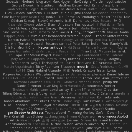
Sebastian Norlund
blog cruvi
Marc Nguyen
MaxDezignz
Tic_cle
nogutidaisuke
George Dvorak
Haris Lattirom
Matthew Daday
Paul
Kamil Uriasz
Lirian
Sarah Schrock
Logan Hertz
Gaël Gilly
Musical Nexus
Buttmunky1
Danny Sale
Elias Guevara
Kathreena B
Huitaka Studio
Digital Abbot
Aleksandr Chebotariov
Cole Turner
John Kevin Ong
JonDo
Filip
Cornellus Pendrahgon
Striker The Fox
Lale
Gökhan Sazdağı
Steve-0
el smells
丸 黒
Domantas Jokšas
Eduard
EvilQ
Alexander Olesen
Luke C
Shawn Anderson
Tess
opostol
Jiří Ptáček
JamTarts
Clive McKenzie
Shabeen Barzey - Browne
Josh
Martin Bailey
Espen
Princess
SiryuSama
Kelu
Sean Derham
Sam Fowler
Funny_ Compilation69
htai wu
Nadia
Pupper
John KD
Mimic
The Remodeling Veteran
Talyana S
Parker
Mister Venom
Markku Hakala
Hussien Mohamed
Gaforga VK
Ich Simp
cyril faia
Nipper1er
ふぇ えっ
Tomato Huwaidi
Eduardo ramirez
Peter Bates
Jediah Pesu
Randy Wells
Eilir Ho
Mrunit Churi
Necromantique
Nikki Balsem
Render House
John Hughes
James Gonzales
Cristi Vanderburg
Kaeden Hahn
Timo Erick
Miroslav Šamánek
EfulTopo
The Starius Project
Punch UP: The Top Contender! Official Patreon
Jorge Manuel Cappello Barreto
Sticky Buttons
iiiFahad7
재우 김
Morgsley
Workbench
wegu1
TheHappyElite
Duane Strickland
DC Kasundra
Ross
Marcin Anyszkiewicz
Ricky Robinson
Elizabeth
moot1n
Scott Fredrickson
仁 小野
kb714
Chris
Gabriel Alvarado
哲 董
Fredrik Karlsson
Tristan Lorius
Purpose Architecture
Władysław Pryszczarek
Ashley Fayers
plexlexia
Daniel Tidemo
ALEX NAVARRO
Table On
Edward
Didier Aerlebout
Anton
Sara
Alan
Jeffrey Olson
Riccardo Colombo
OHNE LIMIT
Gionea Alexandru Daniel
philip sisk
Daniel Richman
Ieuan King
Karri Haranko
Autonomous Frontier
Thokozani Mahlanyane
david cachay
Shonn Effner
얍 얍얍
Oreo_tism
Tiffany Edwards
iaksdfg fodkg
ressii
Ioannis Athanasiadis
Nicolò Caterina
aureliana
Khuthadzo Ratshilumela
Grant Mckenney
Tadin Brego
Koji Tsukamoto
Rasool Abrahams
The Entire Universe
Dhruv Singh
Tom Byrom
Łukasz Majorczyk
Niko Tuononen
Pranshu Goyal
Mr Malone
OnPui
王庚
극단수작
Cédrick
Maxime
Wayne120
Omair Omari
L
Yuma Taesu
Kristian
Skyzee's Studio
Igor Sirotov Architects
Teunis Woord
Tinkering Monkey
Stefan
Devan Stolp
Rylai Crestfall
Josh Bishop
xuchang jiang
Hlynur G Asgeirsson
Anonymous Axolotl
Art Ov Nekromorph
正 明
Felix gogo
Joe Ford
Simon
Mana and Mayhem
Abdelkouddouss
ChengXi Yu
Michael Wilson
Amaury Faucon
Njan
Adenta Dar
Brandon Belisle
Karl-Heinz Köster
Ghoulishlycool
Jarle Styve
DHFG
name
Håkan Fors
nathan
Spidey
Jack Rao
Cristian Vigliano
Noah Kollmannsberger
Lutz