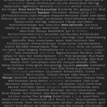
Andrew Lamb
Hamad
rendered_pixel
der_mihi
Worked Wood
Alan Figg
Matias Dubos
BigWhiteLion
Karolina En
David Curiel
alec1025
BeepCodeMusic
Ben Granger
Bruno Simon (Three.js Journey)
Michelle Ma
Ben
glassapple 325
Woof
Maxime Detournière
Rayscaper
Chris Dickson
idkdude
성익 김
Piotr
JSR Production house
Dustin Pettegrew
Alessandro Mennonna
Onalist
Devin Martin
Mehmet Oguz Derin
Quinn Kowitt
Lee Stranahan
Robert Whitehead
kocat
Grawlix
Hampus Linden
Alex Vega
orestis picard
S Waugh
Arjen Plakke
Noah Kollmannsberger
Niko
Austin Root
Misha Samorodin
Zach wood
Tabatha Lyn
Andrew Sprague
Karsten Eckelt
Tony
VolkEnVaderland
Raizzer47
Pablo Portal
Viktoriya
MisterBKWolf
שי יעקוב
DerHitsch
We Don't Know What A Car Is
James Patel
Joeri Woudstra
Rochelle Bricker
Bojan Rončević
Justin Green
Sof
Hope Hackett
Sven Kröger
Dejvo
JRichardGaming
fatalmuffin
Sharp
movies byevan
Ayleen
Adam Hutchinson
Neet
EchoTheComposer
Andreas Stockmayer
Ernesto Gomez
Joep Meindertsma
Todd KS
景琦 张景琦
trowelandspade
Phase
Colin Lohaus
atoves
Dan Goddard
Loo Cypher
Adrian Haugseng
TheSmallGacha
trvr
Jacob Hooper
Gaetano Gargano
민희 이
Flavio
Artmachiner
Remy Ponso
Magnús Antonsson
Ben Milius
Griffin
rayhaan.3d
Skyro
Rain
Violetta Radkevich
Chris
Philip Spiessberger
Bryce Powell
BladedBadge
Rafael Perez-Torro
Nemnomi
おるす
Photini By Design
Jason Buier
AblazZe
Rom1
Serin Jameson
Aden Bise
nobuyuki takahashi
ruffles
Nathan Stoltzfoos
Freddy Sghetti
Nick Jainschigg
Siyouardi
passivestar
sirdeadduke
Michael Sasse
Jackson Quinn Gray
Steve Teeps
Romanov_art Romanov_art
David Sopala
Joel Hobson
Lou Jonathan
Bertrand RIVEILL
Cocheta
Michael Witmann
Marco Vizcaino
Christoph Letmaier
LaMar Sharpe Jr
Gbromios
Minmax
Daniel1060
Joshua Van-Male
Steve Mitas
Robert Billard
Scopique
Repsaj
Mark Richardson
James Stafford
Jim Rodney
Len Govednik
Cédric Le van
Nate Borsch
alessandro Citro
Osamu Abe
vera usselman
Orly R
Jimmie Floyd
Jake Aust
Scott Peters
mytrixx
dave garcia
Gaëlle Robardet-Nicolas
wymo
Zoidrawzaton
Toby SWANSON
Jaime Jasso
Liam Cox
Joshua Bramer
Mucai 'Daduska'
Paul Henderson
Nisse Axman
Peter Križan Jr.
WidowMakes
Harper
Joe Lihou
michael Chan
Jo Gylling
Braiden Dolph
たこーん
Austin Pierce
Willem Hörter
Valery
Maxence Vinot
Lev K
Woozle
Ackley
Tanya Krzywinska
Gorto
sebastian heredia
Villem
Milina Papadopoulos
SamBean
Sebastian Williams
igorrr
Daniel P
Nicole Manson
Jan Tellethon
Ben Casey
Max Cukrowski
Elvis Germano