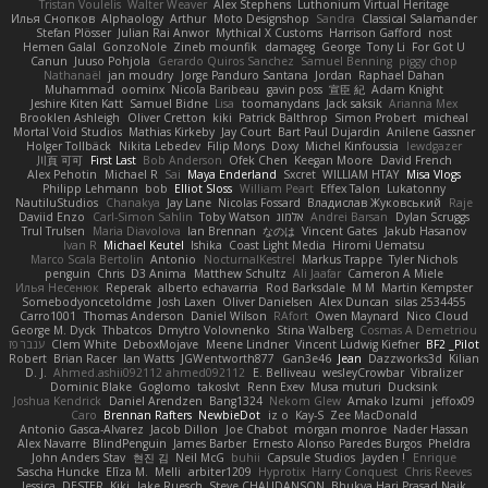
Tristan Voulelis
Walter Weaver
Alex Stephens
Luthonium Virtual Heritage
Илья Снопков
Alphaology
Arthur
Moto Designshop
Sandra
Classical Salamander
Stefan Plösser
Julian Rai Anwor
Mythical X Customs
Harrison Gafford
nost
Hemen Galal
GonzoNole
Zineb mounfik
damageg
George
Tony Li
For Got U
Canun
Juuso Pohjola
Gerardo Quiros Sanchez
Samuel Benning
piggy chop
Nathanaël
jan moudry
Jorge Panduro Santana
Jordan
Raphael Dahan
Muhammad
oominx
Nicola Baribeau
gavin poss
宣臣 紀
Adam Knight
Jeshire Kiten Katt
Samuel Bidne
Lisa
toomanydans
Jack saksik
Arianna Mex
Brooklen Ashleigh
Oliver Cretton
kiki
Patrick Balthrop
Simon Probert
micheal
Mortal Void Studios
Mathias Kirkeby
Jay Court
Bart Paul Dujardin
Anilene Gassner
Holger Tollbäck
Nikita Lebedev
Filip Morys
Doxy
Michel Kinfoussia
lewdgazer
川頁 可可
First Last
Bob Anderson
Ofek Chen
Keegan Moore
David French
Alex Pehotin
Michael R
Sai
Maya Enderland
Sxcret
WILLIAM HTAY
Misa Vlogs
Philipp Lehmann
bob
Elliot Sloss
William Peart
Effex Talon
Lukatonny
NautiluStudios
Chanakya
Jay Lane
Nicolas Fossard
Владислав Жуковський
Raje
Daviid Enzo
Carl-Simon Sahlin
Toby Watson
אלמוג
Andrei Barsan
Dylan Scruggs
Trul Trulsen
Maria Diavolova
Ian Brennan
なのは
Vincent Gates
Jakub Hasanov
Ivan R
Michael Keutel
Ishika
Coast Light Media
Hiromi Uematsu
Marco Scala Bertolin
Antonio
NocturnalKestrel
Markus Trappe
Tyler Nichols
penguin
Chris
D3 Anima
Matthew Schultz
Ali Jaafar
Cameron A Miele
Илья Несенюк
Reperak
alberto echavarria
Rod Barksdale
M M
Martin Kempster
Somebodyoncetoldme
Josh Laxen
Oliver Danielsen
Alex Duncan
silas 2534455
Carro1001
Thomas Anderson
Daniel Wilson
RAfort
Owen Maynard
Nico Cloud
George M. Dyck
Thbatcos
Dmytro Volovnenko
Stina Walberg
Cosmas A Demetriou
ענבר פז
Clem White
DeboxMojave
Meene Lindner
Vincent Ludwig Kiefner
BF2 _Pilot
Robert
Brian Racer
Ian Watts
JGWentworth877
Gan3e46
Jean
Dazzworks3d
Kilian
D. J.
Ahmed.ashii092112 ahmed092112
E. Belliveau
wesleyCrowbar
Vibralizer
Dominic Blake
Goglomo
takoslvt
Renn Exev
Musa muturi
Ducksink
Joshua Kendrick
Daniel Arendzen
Bang1324
Nekom Glew
Amako Izumi
jeffox09
Caro
Brennan Rafters
NewbieDot
iz o
Kay-S
Zee MacDonald
Antonio Gasca-Alvarez
Jacob Dillon
Joe Chabot
morgan monroe
Nader Hassan
Alex Navarre
BlindPenguin
James Barber
Ernesto Alonso Paredes Burgos
Pheldra
John Anders Stav
현진 김
Neil McG
buhii
Capsule Studios
Jayden !
Enrique
Sascha Huncke
Elīza M.
Melli
arbiter1209
Hyprotix
Harry Conquest
Chris Reeves
Jessica
DESTER
Kiki
Jake Ruesch
Steve CHAUDANSON
Bhukya Hari Prasad Naik