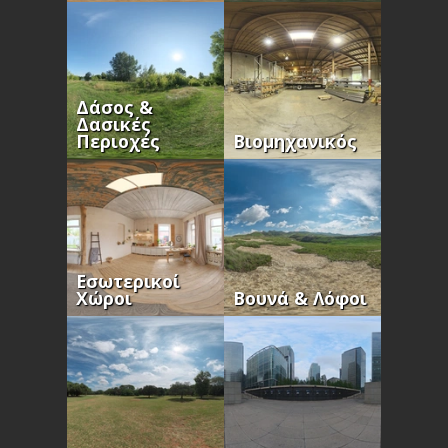
Δάσος &
Δασικές
Περιοχές
Βιομηχανικός
Εσωτερικοί
Χώροι
Βουνά & Λόφοι