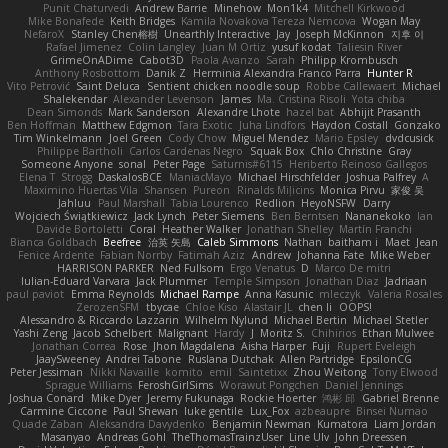
Punit Chaturvedi
Andrew Barrie
Minehow
Mon1k4
Mitchell Kirkwood
Mike Bonafede
Keith Bridges
Kamila Novakova Tereza Nemcova
Wogan May
NefaroX
Stanley Chen榕樹
Unearthly Interactive
Jay
Joseph McKinnon
지후 이
Rafael Jimenez
Colin Langley
Juan M Ortiz
yusuf kodat
Taliesin River
GrimeOnADime
Cabot3D
Paola Avanzo
Sarah
Philipp Krombusch
Anthony Rosbottom
Danik Z
Herminia Alexandra Franco Parra
Hunter R
Vito Petrović
Saint Deluca
Sentient chicken noodle soup
Robbe Callewaert
Michael
Shalekendar
Alexander Levenson
James
Ma. Cristina Risoli
Yota chiba
Dean Simonds
Mark Sanderson
Alexandre Lhote
hazel bat
Abhijit Prasanth
Ben Hoffman
Matthew Edgmon
Tara Exotic
Juha Lindfors
Haydon Costall
Gonzako
Tim Winkelmann
Joel Green
Cody Chow
Miguel Mendez
Mario Epsley
dvdcusick
Philippe Bartholi
Carlos Cardenas Negro
Squak Box
Chlo Christine
Gray
Someone Anyone
sonal
Peter Page
Saturnis#6115
Heriberto Reinoso Gallegos
Elena T
Strogg
DaskalosBCE
ManiacMayo
Michael Hirschfelder
Joshua Palfrey
A
Maximino Huertas Vila
Shansen
Pureon
Rinalds Miļicins
Monica Pirvu
家俊 吴
Jahluu
Paul Marshall
Tabia Lourenco
Redlion
HeyoNSFW
Darry
Wojciech Świątkiewicz
Jack Lynch
Peter Siemens
Ben Berntsen
Nananekoko
Ian
Davide Bortoletti
Coral
Heather Walker
Jonathan Shelley
Martín Franchi
Bianca Goldbach
Beefree
治英 矢島
Caleb Simmons
Nathan
baitham i
Maet
Jean
Fenice Ardente
Fabian Norrby
Fatimah Aziz
Andrew
Johanna Fate
Mike Weber
HARRISON PARKER
Ned Fullsom
Ergo Venatus
D
Marco De mitri
Iulian-Eduard Varvara
Jack Plummer
Temple Simpson
Jonathan Diaz
Jadriaan
paul paviot
Emma Reynolds
Michael Rampe
Anna Kasunic
mleczyk
Valeria Rosales
ZerozenSFM
tbycae
Chloe Kiso
Alastair JL
chen li
OOPS!
Alessandro & Riccardo Lazzarin
Wilhelm Nylund
Michael Bertin
Michael Stetler
Yashi Zeng
Jacob Schelbert
Malignant
Hardy
J
Moritz S.
Chihirios
Ethan Mulwee
Jonathan Correa
Rose
Jhon Magdalena
Aisha Harper
Fuji
Rupert Eveleigh
JaaySweeney
Andrei Tabone
Ruslana Dutchak
Allen Partridge
EpsilonCG
Peter Jessiman
Nikki Navaille
komito
emil
Saintetixx
Zhou Weitong
Tony Elwood
Sprague Williams
FeroshGirlSims
Worawut Pongchen
Daniel Jennings
Joshua Conard
Mike Dyer
Jeremy Fukunaga
Rockie Hoerter
鸿彬 邱
Gabriel Brenne
Carmine Ciccone
Paul Shewan
luke gentile
Lux_Fox
azbeaupre
Binsei Numao
Quade Zaban
Aleksandra Davydenko
Benjamin Newman
Kumatora
Liam Jordan
Masanyao
Andreas Gohl
TheThomasTrainzUser
Line Ulv
John Dreessen