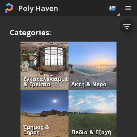
Poly Haven
Categories:
Εγκαταλελειμμένα
& Ερείπια
Ακτή & Νερό
Έρημος &
Ξηρός
Πεδία & Εξοχή