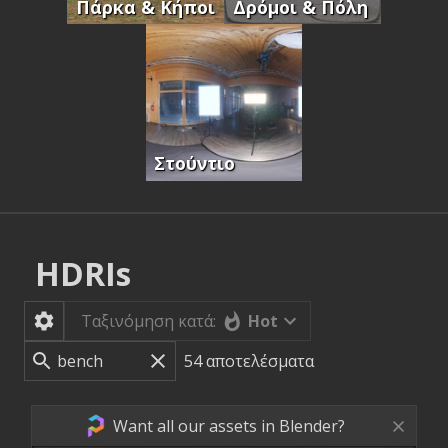
Πάρκα & Κήποι
Δρόμοι & Πόλη
Στούντιο
HDRIs
Hot
Ταξινόμηση κατά:
54
αποτελέσματα
Want all our assets in Blender?