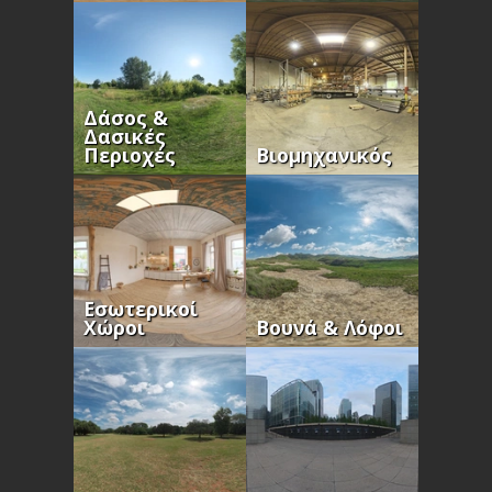
Δάσος &
Δασικές
Περιοχές
Βιομηχανικός
Εσωτερικοί
Χώροι
Βουνά & Λόφοι