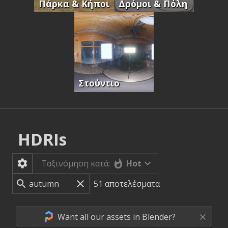
Πάρκα & Κήποι
Δρόμοι & Πόλη
Στούντιο
HDRIs
Hot
Ταξινόμηση κατά:
51
αποτελέσματα
Want all our assets in Blender?