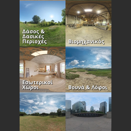
Δάσος &
Δασικές
Περιοχές
Βιομηχανικός
Εσωτερικοί
Χώροι
Βουνά & Λόφοι