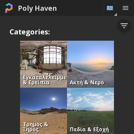
Poly Haven
Categories:
Εγκαταλελειμμένα
& Ερείπια
Ακτή & Νερό
Έρημος &
Ξηρός
Πεδία & Εξοχή