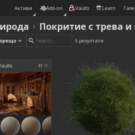
Активи
Add-on
Vaults
Learn
Гале
ирода
Покритие с трева и
орещо
5
резултати
Vaults