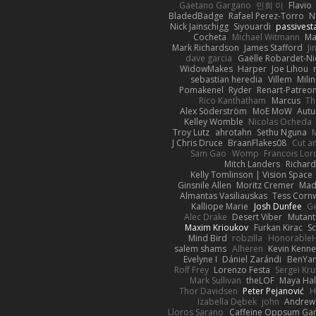
Gaetano Gargano
민희 이
Flavio
BladedBadge
Rafael Perez-Torro
N
Nick Jainschigg
Siyouardi
passivest
Cocheta
Michael Witmann
Ma
Mark Richardson
James Stafford
J
dave garcia
Gaëlle Robardet-Ni
WidowMakes
Harper
Joe Lihou
sebastian heredia
Villem
Mili
Pomakenel
Ryder
Renart-Patreo
Rico Kanthatham
Marcus
Th
Alex Söderström
MoE MoW
Autu
Kelley Womble
Nicolas Ocheda
Troy Lutz
ahrotahn
Sethu Nguna
M
J Chris Druce
BraanFlakes08
Cut a
Sam Gao
Womp
Francois Lor
Mitch Landers
Richard
Kelly Tomlinson | Vision Space
Ginsnile Allen
Moritz Cremer
Mad
Almantas Vasiliauskas
Tess Cornw
Kalliope Marie
Josh Dunfee
G
Alec Drake
Desert Viber
Mutant
Maxim Krioukov
Furkan Kirac
Sc
Mind Bird
robzilla
HonorableH
salem shams
Alheren
Kevin Kenn
Evelyne I
Dániel Zarándi
BenYa
Rolf Frey
Lorenzo Festa
Sergei Kru
Mark Sullivan
theLOF
Maya Ha
Thor Davidsen
Peter Pejanović
H
Izabella Dębek
john
Andrew
Lloros Sarano
Caffeine Oppsum Ga