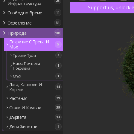
23
Инфраструктура
Support us, unlock e
Свободно Време
11
Осветление
31
Природа
101
Покритие С Трева И
5
Мъх
Тревни Туфи
3
Ниска Почвена
1
Покривка
Мъх
1
Лога, Клонове И
14
Корени
Растения
29
Скали И Камъни
39
Дървета
13
Диви Животни
1