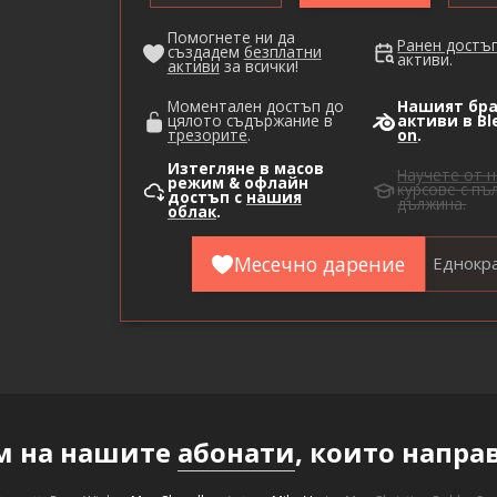
Помогнете ни да
Ранен достъ
създадем
безплатни
активи.
активи
за всички!
Моментален достъп до
Нашият бра
цялото съдържание в
активи в B
трезорите
.
on
.
Изтегляне в масов
Научете от н
режим & офлайн
курсове с пъ
достъп с
нашия
дължина.
облак
.
Месечно дарение
Еднокр
м на нашите
абонати
, които напра