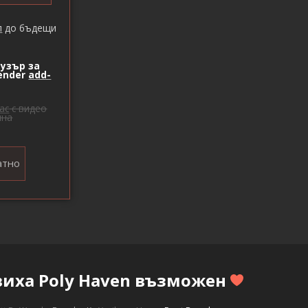
п
до бъдещи
узър за
lender
add-
ас
с видео
лна
атно
виха Poly Haven възможен