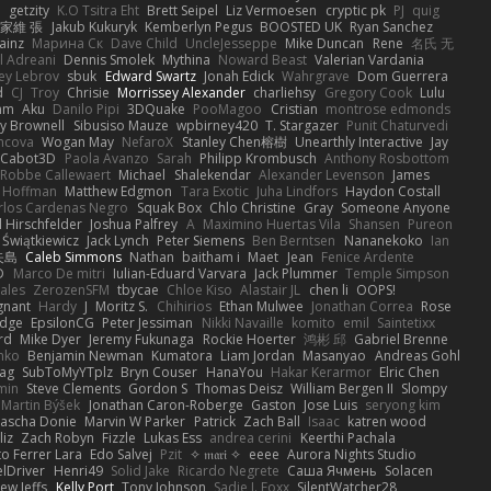
n
getzity
K.O Tsitra Eht
Brett Seipel
Liz Vermoesen
cryptic pk
PJ
quig
家維 張
Jakub Kukuryk
Kemberlyn Pegus
BOOSTED UK
Ryan Sanchez
Jainz
Марина Ск
Dave Child
UncleJesseppe
Mike Duncan
Rene
名氏 无
l Adreani
Dennis Smolek
Mythina
Noward Beast
Valerian Vardania
ey Lebrov
sbuk
Edward Swartz
Jonah Edick
Wahrgrave
Dom Guerrera
d
CJ
Troy
Chrisie
Morrissey Alexander
charliehsy
Gregory Cook
Lulu
mm
Aku
Danilo Pipi
3DQuake
PooMagoo
Cristian
montrose edmonds
ky Brownell
Sibusiso Mauze
wpbirney420
T. Stargazer
Punit Chaturvedi
mcova
Wogan May
NefaroX
Stanley Chen榕樹
Unearthly Interactive
Jay
Cabot3D
Paola Avanzo
Sarah
Philipp Krombusch
Anthony Rosbottom
Robbe Callewaert
Michael
Shalekendar
Alexander Levenson
James
 Hoffman
Matthew Edgmon
Tara Exotic
Juha Lindfors
Haydon Costall
rlos Cardenas Negro
Squak Box
Chlo Christine
Gray
Someone Anyone
 Hirschfelder
Joshua Palfrey
A
Maximino Huertas Vila
Shansen
Pureon
 Świątkiewicz
Jack Lynch
Peter Siemens
Ben Berntsen
Nananekoko
Ian
矢島
Caleb Simmons
Nathan
baitham i
Maet
Jean
Fenice Ardente
D
Marco De mitri
Iulian-Eduard Varvara
Jack Plummer
Temple Simpson
ales
ZerozenSFM
tbycae
Chloe Kiso
Alastair JL
chen li
OOPS!
gnant
Hardy
J
Moritz S.
Chihirios
Ethan Mulwee
Jonathan Correa
Rose
idge
EpsilonCG
Peter Jessiman
Nikki Navaille
komito
emil
Saintetixx
rd
Mike Dyer
Jeremy Fukunaga
Rockie Hoerter
鸿彬 邱
Gabriel Brenne
nko
Benjamin Newman
Kumatora
Liam Jordan
Masanyao
Andreas Gohl
Bag
SubToMyYTplz
Bryn Couser
HanaYou
Hakar Kerarmor
Elric Chen
min
Steve Clements
Gordon S
Thomas Deisz
William Bergen II
Slompy
Martin Býšek
Jonathan Caron-Roberge
Gaston
Jose Luis
seryong kim
Sascha Donie
Marvin W Parker
Patrick
Zach Ball
Isaac
katren wood
liz
Zach Robyn
Fizzle
Lukas Ess
andrea cerini
Keerthi Pachala
o Ferrer Lara
Edo Salvej
Pzit
✧ 𝔪𝔞𝔯𝔦 ✧
eeee
Aurora Nights Studio
elDriver
Henri49
Solid Jake
Ricardo Negrete
Саша Ячмень
Solacen
ew Jeffs
Kelly Port
Tony Johnson
Sadie J. Foxx
SilentWatcher28