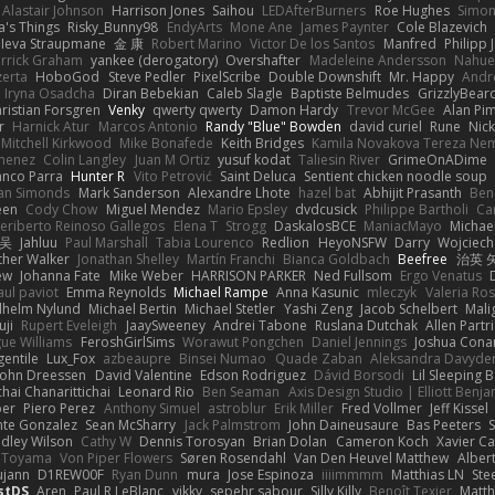
Alastair Johnson
Harrison Jones
Saihou
LEDAfterBurners
Roe Hughes
Simo
's Things
Risky_Bunny98
EndyArts
Mone Ane
James Paynter
Cole Blazevich
Ieva Straupmane
金 康
Robert Marino
Victor De los Santos
Manfred
Philipp 
rrick Graham
yankee (derogatory)
Overshafter
Madeleine Andersson
Nahue
zerta
HoboGod
Steve Pedler
PixelScribe
Double Downshift
Mr. Happy
Andr
Iryna Osadcha
Diran Bebekian
Caleb Slagle
Baptiste Belmudes
GrizzlyBear
ristian Forsgren
Venky
qwerty qwerty
Damon Hardy
Trevor McGee
Alan Pi
r
Harnick Atur
Marcos Antonio
Randy "Blue" Bowden
david curiel
Rune
Nic
Mitchell Kirkwood
Mike Bonafede
Keith Bridges
Kamila Novakova Tereza Ne
imenez
Colin Langley
Juan M Ortiz
yusuf kodat
Taliesin River
GrimeOnADime
anco Parra
Hunter R
Vito Petrović
Saint Deluca
Sentient chicken noodle soup
an Simonds
Mark Sanderson
Alexandre Lhote
hazel bat
Abhijit Prasanth
Ben
een
Cody Chow
Miguel Mendez
Mario Epsley
dvdcusick
Philippe Bartholi
Ca
eriberto Reinoso Gallegos
Elena T
Strogg
DaskalosBCE
ManiacMayo
Michael
 吴
Jahluu
Paul Marshall
Tabia Lourenco
Redlion
HeyoNSFW
Darry
Wojciech
her Walker
Jonathan Shelley
Martín Franchi
Bianca Goldbach
Beefree
治英 
ew
Johanna Fate
Mike Weber
HARRISON PARKER
Ned Fullsom
Ergo Venatus
aul paviot
Emma Reynolds
Michael Rampe
Anna Kasunic
mleczyk
Valeria Ros
lhelm Nylund
Michael Bertin
Michael Stetler
Yashi Zeng
Jacob Schelbert
Mali
uji
Rupert Eveleigh
JaaySweeney
Andrei Tabone
Ruslana Dutchak
Allen Partr
ue Williams
FeroshGirlSims
Worawut Pongchen
Daniel Jennings
Joshua Cona
gentile
Lux_Fox
azbeaupre
Binsei Numao
Quade Zaban
Aleksandra Davyde
John Dreessen
David Valentine
Edson Rodriguez
Dávid Borsodi
Lil Sleeping 
hai Chanarittichai
Leonard Rio
Ben Seaman
Axis Design Studio | Elliott Benja
ber
Piero Perez
Anthony Simuel
astroblur
Erik Miller
Fred Vollmer
Jeff Kissel
te Gonzalez
Sean McSharry
Jack Palmstrom
John Daineusaure
Bas Peeters
dley Wilson
Cathy W
Dennis Torosyan
Brian Dolan
Cameron Koch
Xavier Ca
a Toyama
Von Piper Flowers
Søren Rosendahl
Van Den Heuvel Matthew
Albert
ujann
D1REW00F
Ryan Dunn
mura
Jose Espinoza
iiiimmmm
Matthias LN
Ste
stDS
Aren
Paul R LeBlanc
vikky
sepehr sabour
Silly Killy
Benoît Texier
Matth