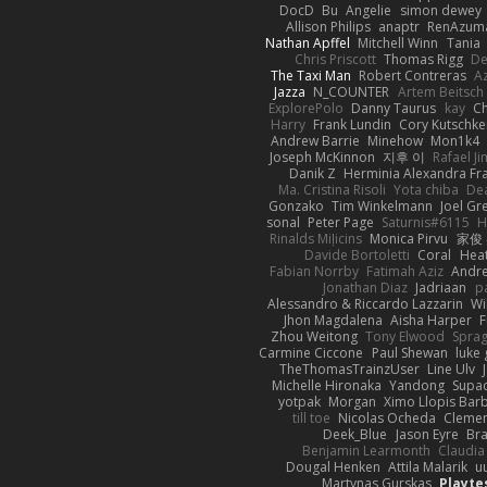
DocD
Bu
Angelie
simon dewey
Allison Philips
anaptr
RenAzuma
Nathan Apffel
Mitchell Winn
Tania
Chris Priscott
Thomas Rigg
De
The Taxi Man
Robert Contreras
A
Jazza
N_COUNTER
Artem Beitsch
ExplorePolo
Danny Taurus
kay
Ch
Harry
Frank Lundin
Cory Kutschke
Andrew Barrie
Minehow
Mon1k4
Joseph McKinnon
지후 이
Rafael J
Danik Z
Herminia Alexandra Fr
Ma. Cristina Risoli
Yota chiba
De
Gonzako
Tim Winkelmann
Joel Gr
sonal
Peter Page
Saturnis#6115
H
Rinalds Miļicins
Monica Pirvu
家俊
Davide Bortoletti
Coral
Heat
Fabian Norrby
Fatimah Aziz
Andr
Jonathan Diaz
Jadriaan
p
Alessandro & Riccardo Lazzarin
Wi
Jhon Magdalena
Aisha Harper
F
Zhou Weitong
Tony Elwood
Sprag
Carmine Ciccone
Paul Shewan
luke 
TheThomasTrainzUser
Line Ulv
Michelle Hironaka
Yandong
Supac
yotpak
Morgan
Ximo Llopis Bar
till toe
Nicolas Ocheda
Clemen
Deek_Blue
Jason Eyre
Bra
Benjamin Learmonth
Claudi
Dougal Henken
Attila Malarik
u
Martynas Gurskas
Playte