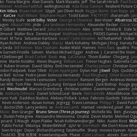
ko
Fiona Margrie
Alan Daniels
Mark Mazaitis
Jeff
The Sarah Hirsch
Paul Dolz
 Wiener
Andrew Faithfull
wellingtoncrab
Ada Rose Cannon
Resilient Picture
Kim Vitkus
Bryan Halcott
Glyph
Jan Oliver Koch
Reggie Storm
Dan Repp
pk
e
KaiCee
Kurt Wilson
Stéphane Huart
Todd Eaton
P4C1F15T
charamath
Jak
k
Wesley Scafe
scott bilby
Victor
George e Chianese
Ben Visser
Albatross 3
agon
Alkaza1996
jAde
Lea Seidman Hernandez
Alexander Becker
Oscar Va
tt Gilbert
Matthew Gerard
Julius Brockelmann
Alex
sotiris
Teneka B.
Dale S
edmond
Walter Rice
Dennis Korpel
Matthew Stevens
PIXDES Games
Michael 
 mart
M Tera
Sebastian Karlsson
Iaian7 / John Einselen
AsTheRainFell
Volkor
Ryan Rohrer
Andrew Oakley
Maraz
Mark Kohalmy
Michigan J Frog
Harvey F
hi Ueda
Bill Kinnon
Max Topham
Austin Walzl
Hannes
Rens Bais
qualtro
Pio
 Garnett-Frizelle
Saliven
Markus Michael Egger
Andrew
J
Caramel the Vixen
r12teEisvogel
Brad Corlett
Basti
maj
LaCimaise
Thom Bakker
Chogang
Jas
unne
Martin Koťátko
Alexis Shuping
William Lee
Trevor Hughes
Gabriella Cal
l
Ruben Vroman
David Sibley
Emil Herzenstiel
Charles Janson
Christian Go
endon Padjasek
Evan Tillett
Bryan Applegate
Dylan Hall
J Ewell
Dys
Quddle 
an Bell
Xcrow
Pedro Javier Somoza Hernando
Paul Klingberg
Olivié Bouchar
Randy Bloom
henrik rasmussen
Greenheart
Ransom Bergen
Andreas Wette
ian Witt
Tom Pike
Kenleung Leung
Enrique Gonzalez
Zack Bishop
Rouge gu
med
Weichnudel
Marcus Grennborg
christian cuttino
DaveHuman
juanito
Jo
ki
Anthony Dilmore
Daniel Schmid Leal
Steele
Nitrosimi96
ANonEMoose
Gu
runo Yudi
Daddios Studios
Aleksey Pollack
Lotus
Fabrizio Guidotti
Esbern 
s
Kevin Anderson
dusan tomas
Jegregg
Travis Lemieux
Philipp T
David Pulci
h
doctor25th
Larry Jenkins
sv
Andrew Lamb
Hamad
rendered_pixel
der_mi
Music
Ben Granger
Bruno Simon (Three.js Journey)
Michelle Ma
Ben
glassap
e
Dustin Pettegrew
Alessandro Mennonna
Onalist
Devin Martin
Mehmet Ogu
s picard
S Waugh
Arjen Plakke
Noah Kollmannsberger
Niko
Austin Root
Mis
Pablo Portal
Viktoriya
MisterBKWolf
שי יעקוב
DerHitsch
We Don't Know What
Sven Kröger
Dejvo
JRichardGaming
fatalmuffin
Sharp
movies byevan
Ayle
Todd KS
景琦 张景琦
trowelandspade
Phase
Colin Lohaus
atoves
Dan God