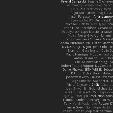
Krystal Camprubi
Eugene Ovcharen
Aximmetry Technologies
Sarah
ELITECAD
Nick Storey
Ryan
Algot Nordström
Trag1cHaz
Jason Ferguson
Arrangemon
Byeong Chul JIN
Dumbass Dr
Michael Dunkley
Alex Hyner
Sco
Frode Lund Tharaldsen
Gerard R
Deadlyblack
Lupo Marcio
creative
Moira
Never Give Up
Sunamii
Sid Brown
Jānis Circenis
Masas
Adam Murtomaa
Phil Galler
Matthew
MY.NIGNIG Jr.
Kigon
John Cido
De
Shannon
Gary English
Colin D
Paulo Henrique
Hoodwinkedfoo
Anton Heymann
Leo S
Br
GREENCom'e Mapping
Ry
Robert Tolppi: Support My Content
Daniel Phakos
SETH WEBER
Sebast
K Anon
Richie
Karim Moha
joshy west xoxo
Łukasz Pawłows
Sage Himeros
Sweeper3D
B
Victor Ghyssens
749R
CGauto
Liam Smyth
Jim Bob
Michael Lo
David Curiel
alec1025
BeepCode
성익 김
Piotr
JSR Production hous
Hampus Linden
Alex Vega
oresti
Tony
VolkEnVaderland
Raizzer47
Justin Green
Sof
Hope Hackett
Ernesto Gomez
Joep Meindertsma