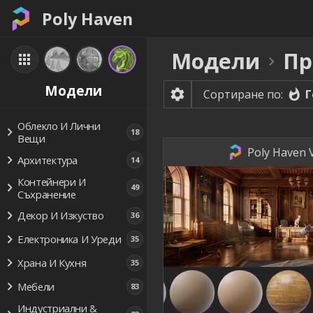
Poly Haven
Модели
Пр
Модели
Г
Сортиране по:
Облекло И Лични
18
Вещи
Poly Haven 
Архитектура
14
Контейнери И
49
Съхранение
Декор И Изкуство
36
Електроника И Уреди
35
Храна И Кухня
35
Мебели
83
Индустриални &