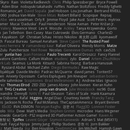
Skyro
Rain
Violetta Radkevich
Chris
Philip Spiessberger
Bryce Powell
Aden Bise
nobuyuki takahashi
ruffles
Nathan Stoltzfoos
Freddy Sghetti
 Romanov_art
David Sopala
Joel Hobson
Lou Jonathan
Bertrand RIVEILL
1060
Joshua Van-Male
Steve Mitas
Robert Billard
Scopique
Repsaj
 Abe
vera usselman
Orly R
Jimmie Floyd
Jake Aust
Scott Peters
mytrixx
ramer
Mucai 'Daduska'
Paul Henderson
Nisse Axman
Peter Križan Jr.
Valery
Maxence Vinot
Lev K
Woozle
Ackley
Tanya Krzywinska
Gorto
n
Jan Tellethon
Ben Casey
Max Cukrowski
Elvis Germano
CharlesD
 Kayakson
GP
Christian Schau
Hristo Nikolov
将太郎 山田
kyomawolf
th
Pascal Bureau
Samuel Avraham
Steve Cypert
The Rusted Pixel
avez herrera
V
ramandeep kaur
Rafael Oliveira
Wendy Morris
Matze
nZulu
Punchersize
Neil Rowe
Nicolas
Genevieve Dumas
rich
cav528
er
yunlai hao
Juan Fonseca
Paulo Trecenti
Karol Droszcz
Fancy Flannel
lvatore Gambino
Callum Walton
etudenc
zylo
Daniel
Artem Zhuzhlikov
rk Lab
Seamus
La Monk
Kitsun3
Sabrina Yeong
Barbara Hanusiak
Ryszard Abdul
Michael Zahn
Diego Bermudez
Raw Magic
bjakbjak
Davide Medici
Padraic McQuarrie
david james
Toriten57
hen
Anxiety Opossum
Carlos Esplugues
Jim Kneuper
sebastian botero
Jelle sahmkow
Scopitones
Brad Mellesmoen
A J
Andrew Islas
Ignacio
rez
Thomas Elrod
ZED ZED
James Abney
John kivinen
Kieran Kuhn
RM
THG Creative
lia wu
joop van drunick
Julie Woodcock
nic96
Dzät
lexandre
DennyB
NAN YI
Paul Gleason
Tales of Scale
Hank Kaamura
w Osborne
Rafal
Higgins
Angel Diaz
Courtney Xenith
Francky Tang
is
Jackson N. Rocha
Paul McManus
TheCaptainAmerica
Bryant Bennett
Ebi3D
RVA DEMON
Niranjan Raghu
경문 서
Flagg3D
Lonnon Foster
olo
Mila
Dewi
Matt's Media
Stephen Grimm
microdee
Hans Wegener
kowski
GearGrit - PS2 inspired 3D Platformer Action Game!
Raven Ai
敦智 紀
Tjoffex
Levent Göçer
Szymon Kaniewski
Adrian S
Mat (M5X11)
Vault
Fayçal Njoya
Jimmy Jung
Phillip Studans
준현 이
Jorn Bakker
z
Matt Sweda
Ina
Ben Houston
DeeEmmCee
Jim Mitchell
Hamish Gawn