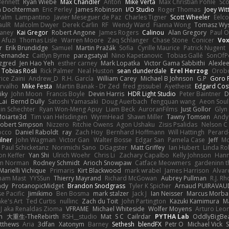
 Bennett
Ryan Wiebe
Max Chandler
Anton
Mike Verta
Max Christian Pohle
Sc
en Dochterman
Eric Perley
James Robinson
I/O Studio
Roger Thomas
Joey Wi
Palm
Lampantino
Javier Meseguer de Paz
Charles Tigner
Scott Wheeler
Eelco
aulR
Malcolm Dwyer
Derek Carlin
RF
Wendy Ward
Fianna Wong
Tomasz Wys
aney
Kai Gregor
Robert Angone
James Rogers
Calinou
Alan Gregory
Paul O
 Afuzi
Thomas Lisle
Warren Moore
Zaq Schlanger
Chase Stone
Conicer
Vox
r
Erik Brundidge
Samuel
Martin Pražák
Sofia
Cyrille Maurice
Patrick Nugent
Fernandez
Caitlyn Byrne
paragsatyal
Nino Kapetanovic
Tobias Gallé
SonOfP
zgred
Jen Hao Yeh
esther carney
Mark Lopatka
Victor Gama Sabbithi
Alexle
Tobias Rösli
Rick Palmer
Neal Huston
sean dunderdale
Erel Herzog
Orob
ice Zaini
Andrew_D
R.H. García
William Carey
Michael B Johnson
G.P
Goro F
rvalho
Mike Festa
Martin Banak - Dr Zed
fred gissubel
Ayetheist
Edgard Cos
iky
John Moon
Francis Boyle
Devin Harris
HDR Light Studio
Peter Baintner
D
Lai
Bernd Dully
Satoshi Yamasaki
Doug Auerbach
fengquan wang
Aeon Soul
in Schechter
Ryan Won-Meng Apuy
Liam Beck
AuroranFilms
Just Gollor
Glyn
oiarte3d
Tim van Helsdingen
WyrmHead
Shawn Miller
Tawny Tomsen
Andy
obert Simpson
Nizzero
Ritchie Owens
Agon Ushaku
Zisis Psalidas
Nelson C
Rocco
Daniel Raboldt
ray
Zach Hoy
Bernhard Hoffmann
Will Hattingh
Perard
ilner
John Wagman
Victor Gan
Walter Bosse
Edgar San
Pamela Case
Jeff
Mo
Paul Schicketanz
Norimichi Sano
DGagster
Matt Griffey
Ian Hubert
Linda Ro
n Keffer
Yan Shi
Ulrich Woehr
Chris Li
Zachary Capalbo
Kelly Johnson
Hann
m Norman
Rodney Schmidt
Arioch Snowpaw
Catface Meowmers
gardeninn 
Marielli Vichique
Primaris
Kirt Blackwood
mark wrabel
James Harrison
Alvar
ham Mast
YYSSun
Thierry Mayrand
Richard McGowan
Aubrey Pullman
R.J. R
ady
ProtanopicMidget
Brandon Snodgrass
Tyler K Spicher
Arnaud PUIRAVAU
e Pacific
Jimikimo
Ben Bosma
mark stalzer
Jack J
Ian Neisser
Marcus Morba
ke's Art
Ted Curtis
nullinc
Zach du Toit
John Partington
Kazuki Kamimura
M
J aka Renaldas Zioma
VFRAME
Michael Whiteside
Wolfer Moyens
Arturo Leo
n
大重生-TheRebirth
RSH__studio
Mat
S C
Cailrdar
PYTHA Lab
OddlyBigBe
tthews
Aria
3dfan
Xatonym
Barney
Sethesh
blendFX
Petr O
Michael Vick
S