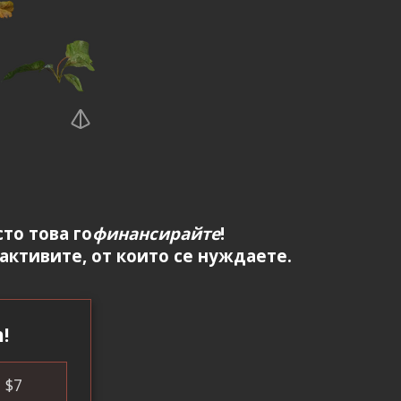
то това го
финансирайте
!
 активите, от които се нуждаете.
!
$
7