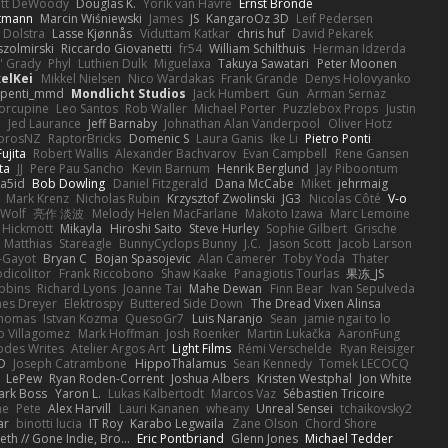
ott DeWoody
Douglas K.
Yorik van Havre
Ernst Bronde
ttmann
Marcin Wiśniewski
James
JS
KangaroOz 3D
Leif Pedersen
 Dolstra
Lasse Kjønnås
Viduttam Katkar
chris huf
David Pekarek
zolmirski
Riccardo Giovanetti
fr54
William Schilthuis
Herman Idzerda
' Grady
Phyl
Luthien Dulk
Miguelaxa
Takuya Sawatari
Peter Moonen
elKei
Mikkel Nielsen
Nico Wardakas
Frank Grande
Denys Holovyanko
penti_mmd
Mondlicht Studios
Jack Humbert
Gun
Arman Sernaz
orcupine
Leo Santos
Rob Waller
Michael Porter
Puzzlebox Props
Justin
e
Jed Laurance
Jeff Barnaby
Johnathan Alan Vanderpool
Oliver Hotz
orosNZ
RaptorBricks
Domenic S
Laura Ganis
Ike Li
Pietro Ponti
ujita
Robert Wallis
Alexander Bachvarov
Evan Campbell
Rene Gansen
ta
JJ
Pere Pau Sancho
Kevin Barnum
Henrik Berglund
Jay Piboontum
a5id
Bob Dowling
Daniel Fitzgerald
Dana McCabe
Miket
jehrmaig
Mark Krenz
Nicholas Rubin
Krzysztof Zwolinski
JG3
Nicolas Côté
V-o
 Wolf
亮作 淡波
Melody Helen MacFarlane
Makoto Izawa
Marc Lemoine
 Hickmott
Mikayla
Hiroshi Saito
Steve Hurley
Sophie Gilbert
Grische
Matthias
Stareagle
BunnyCyclops Bunny
J.C.
Jason Scott
Jacob Larson
-Gayot
Bryan C
Bojan Spasojevic
Alan Camerer
Toby Yoda
Thater
dicolitor
Frank Riccobono
Shaw Kaake
Panagiotis Tourlas
果冻_JS
bbins
Richard Lyons
Joanne Tai
Mahe Dewan
Finn Bear
Ivan Sepulveda
es Dreyer
Elektrospy
Buttered Side Down
The Dread Vixen Alinsa
thomas
Istvan Kozma
QuesoGr7
Luis Naranjo
Sean
jamie ngai to lo
o Villagomez
Mark Hoffman
Josh Roenker
Martin Lukačka
AaronFung
hodes Writes
Atelier Argos Art
Light Films
Rémi Verschelde
Ryan Reisiger
D
Joseph Catrambone
HippoThalamus
Sean Kennedy
Tomek LECOCQ
LePew
Ryan Roden-Corrent
Joshua Albers
Kristen Westphal
Jon White
ark Boss
Yaron L.
Lukas Kalbertodt
Marcos Vaz
Sébastien Tricoire
ne
Pete
Alex Harvill
Lauri Kananen
wheany
Unreal Sensei
tchaikovsky2
ar
binotti lucia
IT Roy
Karabo Legwaila
Zane Olson
Chord Shore
eth // Gone Indie, Bro...
Eric Pontbriand
Glenn Jones
Michael Tedder