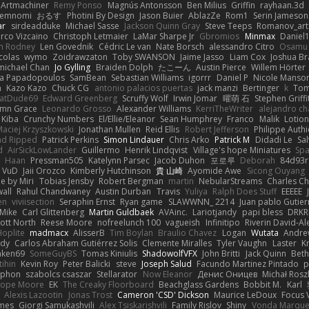
Artmachiner
Remy Ponso
Magnús Antonsson
Ben Milius
Griffin
rayhaan.3d
emnomi
おるす
Photini By Design
Jason Buier
AblazZe
Rom1
Serin Jameson
ar
sirdeadduke
Michael Sasse
Jackson Quinn Gray
Steve Teeps
Romanov_art
rco Vizcaino
Christoph Letmaier
LaMar Sharpe Jr
Gbromios
Minmax
Daniel
im Rodney
Len Govednik
Cédric Le van
Nate Borsch
alessandro Citro
Osamu
colas
wymo
Zoidrawzaton
Toby SWANSON
Jaime Jasso
Liam Cox
Joshua B
michael Chan
Jo Gylling
Braiden Dolph
たこーん
Austin Pierce
Willem Hörter
na Papadopoulos
SamBean
Sebastian Williams
igorrr
Daniel P
Nicole Manso
n
Kazo Kazo
Chuck CG
antonio palacios puertas
jack manzi
Bertinger
k
Tom
atDude69
Edward Greenberg
Scruffy Wolf
Irwin Jomar
曜萌 石
Stephen Griffi
mn Grace
Leonardo Grosso
Alexander Williams
KerriTheWriter
alejandro ch
Kiba
Crunchy Numbers
El/Ellie/Eleanor
Sean Humphrey
Franco
Malik
Lotio
aciej Krzyszkowski
Jonathan Mullen
Reid Ellis
Robert Jefferson
Philippe Authi
nd Ripped
Patrick Perkins
Simon Lindauer
Chris Arko
Patrick M
Didadi Le
Sa
d
AirSickLowLander
Guillermo
Henrik Lindqvist
Village's hope Miniatures
Spa
Haan
Pressman505
Katelynn Parsec
Jacob Duhon
포로루
Deborah
84d93r
VuD
Jaii Orozco
Kimberly Hutchinson
貴 山崎
Ayomide Awe
Sicong Ouyang
e by Miri
Tobias Jensby
Robert Bergman
martin
NebularStreams
Charles C
all
Rahul Chandwaney
Austin Durban
Travis
Yuliya
Ralph Does Stuff
EEEEE
en
viviisection
Seraphin Ernst
Ryan game
SLAWWNN_ 2214
Juan pablo Gutier
Mike
Carl Glittenberg
Martin Guldbaek
AVAinc.
Lariotjandy
papi bless
DRK
ott North
Reese Moore
nofreelunch 100
vagueish
Infinitipo
Riverin David-A
oplite
madmacx
AlisserB
Tim Boylan
Braulio Chavez
Logan
Wutata
Andre
edy
Carlos Abraham Gutiérrez Solis
Clemente Miralles
Tyler Vaughn
Laster
Kr
nken69
SomeGuyBS
Tomas Kiniulis
ShadowolfVFX
John Britti
Jack Quinn
Beth
tihin
Kevin Roy
Peter Balicki
steve
Joseph Salud
Facundo Martinez Pintado
p
lphon
szabolcs csaszar
Stellarator
Now Eleanor
Денис Оницев
Michał Rosz
ope Moore
EK
The Creaky Floorboard
Beachglass Gardens
Bobbit M.
Karl
Alexis Lazootin
Jonas Trost
Cameron 'CSD' Dickson
Maurice LeDoux
Focus 
mes
Giorgi Samukashvili
Alex Tsiskarishvili
Family Rislov
Shiny
Vonda Marque