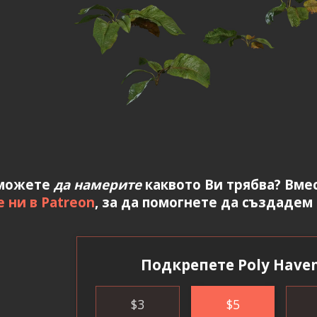
можете
да намерите
каквото Ви трябва? Вмес
 ни в Patreon
, за да помогнете да създадем
Подкрепете Poly Haven
$
3
$
5