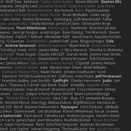
all
Wolf Daw
kyleboze
Taylor Galen Kadee
Steven Ekholm
Stephen Ellis
 Company
Almighty Laxz
Jonathan Brandt
Szabolcs Dombi
Jose Nario
Nathaniel E Bell
Benita Winckler
Kai Honeck
Íkara
Psychosadistic
ob Stolz
YeGrayHound
Kevin Turner
Brian McMullen
oleko senga
D
Sam Sartor
Andrej Striezenec
normalguy
Josh Macdonald
Pafka
rgas
sastun1962
Totally Normal
Jared LeClaire
Christopher Bogs
chwiesow
Thom Rittenhouse
Marcin Ignac
Martinotti
Brandon Jordan
Mayeux
George Giagias
arash tirgari
Ryan Dening
Tim Warnock
Steven
Rijndael
Patrick T Sullivan
Alexander Rath
david mares
Nayden Dochev
ong
CJ Guzman
Beefyblimps
Joakim Dahl
Jose
BingusGringus
Dale
tr
Andrew Stevenson
anthony lawrence
Stuart Marsh
Frans Verbaas
Timothy J. Aveni
Moth
James Miller
z
Nico Marniok
Timothy G. McKenna
on Pielak
Tiran Dagan
Claude GIROLET
Darian Smith
Joenne Hub-Strobl
dwell
Vasili Rodriguez
David Beneš
Jeremy Brouwer
Erik Dodolović
mez
James Wilson
Niko Bidoli
Danny Arnold
CGJackB
Jeremy Nelson
Jameson
patrick siemer
nate
Mareno Harr Olsen
Brett Williams
d
Damiano Mazzocchini
Raven Realm
Johann Oosthuizen
Scott
r
Edomod
PD100 Academy of Art
Clafoutis
Arttu Piisila
JeffChristiansen
y
brandon dudley
Joel Gordils
GadFlight
Charles Herrmann
Justin
LvH
han L
Theresa A. Carroll
Iain Black
Einarr
Volatility
Stephen Smith
n Metal Games
macoll macoll
Brandon Joffe
Cory robertson
Ember
Hansen
ran nie
Justper's Furry Avatar World
Kevin LomondDesign
fer
Thomas Elliott
John Gutwin
Sara Tarr
Shay
CT
Jermaine Bouyea
hi
Worked Wood
Alan Figg
Matias Dubos
BigWhiteLion
Karolina En
ple 325
Woof
Maxime Detournière
Rayscaper
Chris Dickson
idkdude
z Derin
Quinn Kowitt
Lee Stranahan
Robert Whitehead
kocat
Grawlix
ha Samorodin
Zach wood
Tabatha Lyn
Andrew Sprague
Karsten Eckelt
 A Car Is
James Patel
Joeri Woudstra
Rochelle Bricker
Bojan Rončević
en
Adam Hutchinson
Neet
EchoTheComposer
Andreas Stockmayer
dard
Loo Cypher
Adrian Haugseng
TheSmallGacha
trvr
Jacob Hooper