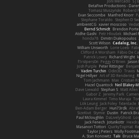
Joni Mercado
S J
BetaFive Productions - Dar
Tomasz Muszyński
Roberd 
Evan Seccombe
Manfred Knorr
P
Stephane Toraldo
Stephen D Sw
ambientCG
xavier moscoso
Vedat
Bernd Schmidt
Brendon Porte
Atdhe Gashi
Petr Hloušek
Michael 
honda78
Dimitri Diakopoulos
Scott Wilson
Cadalog, Inc.
William Unsworth
Lorie Loeb
Fabr
Clifford A Worsham
Fábio De Ca
Patrick Lowry
Richard Wright
k
f1rstpers0n
Peggy O'Brien
Jason 
Josh Purple
Peter Rittinger
Benjam
Vadim Turchin
Odin3D
Travis
M
Nigel Hillyer
Art of 3D Rendering
R
Tom Jachmann
Max
Cristian 
Hazel Quantock
Neil Blakey-M
Dave Liewald
Stephan S
Matt Allen
Gabor Z
Jeremy Park
Camero
Laura Kimmel
Timo Muraja
To
Lök Leung
Jack Foley
fxtentacle
Ben-Adam Berger
Hun73rdk
Abra
SizeKivit
Stymie
Dustin
Patrick Br
Paul Mcloughlin
DaLivelyGhost
Los
Jack Fenech
Jotunkottr
Hexdra
Masanori Tottori
QuirkyTopHat
Re
Taylor J Peters
Molly Footma
A. Stan Konowitz
Talii
Bruce Ma