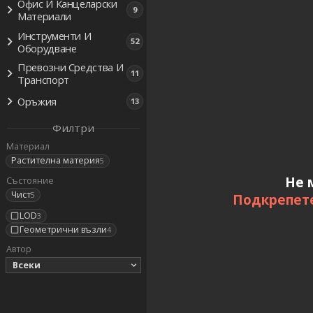
Офис И Канцеларски
9
Материали
Инструменти И
52
Оборудване
Превозни Средства И
11
Транспорт
Оръжия
13
Филтри
Материал
Растителна материя
5
Не 
Състояние
Чист
5
Подкрепете
LOD
3
Геометрични възли
4
Автор
Всеки