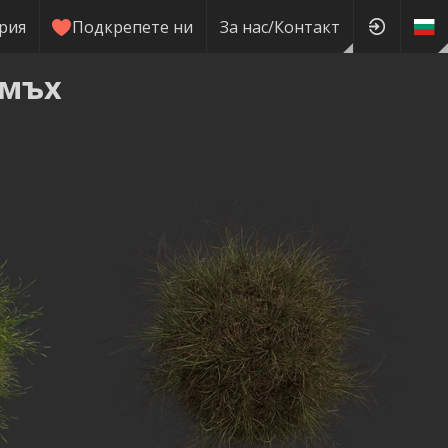
рия
Подкрепете ни
За нас/Контакт
 мъх