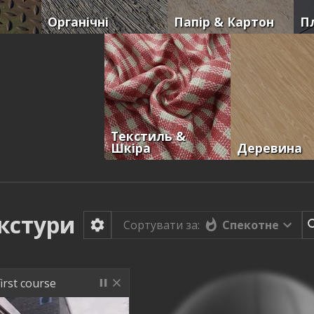
Органічні
Папір & Картон
П
Текстиль &
Шкіра
Деревина
кстури
Спекотне
Сортувати за:
irst course