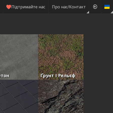
Підтримайте нас
Про нас/Контакт
етон
Ґрунт І Рельєф