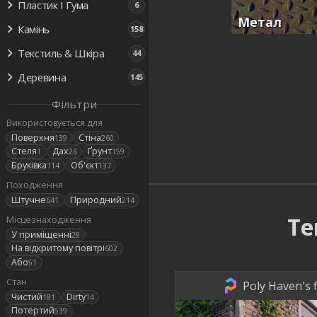
Пластик І Гума
6
Метал
Камінь
158
Текстиль & Шкіра
44
Деревина
145
Фільтри
Використовується для
Поверхня
Стіна
139
260
Стеля
Дах
Ґрунт
1
26
159
Бруківка
Об'єкт
114
137
Походження
Штучне
Природний
641
214
Те
Місцезнаходження
У приміщенні
28
На відкритому повітрі
602
Або
51
Стан
Poly Haven's f
Чистий
Dirty
181
14
Потертий
539