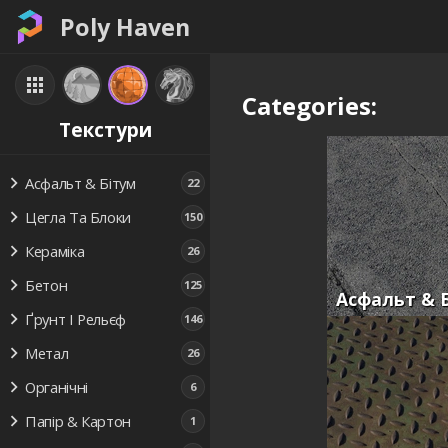
Poly Haven
Categories:
Текстури
Асфальт & Бітум
22
Цегла Та Блоки
150
Кераміка
26
Бетон
125
Асфальт & 
Ґрунт І Рельєф
146
Метал
26
Органічні
6
Папір & Картон
1