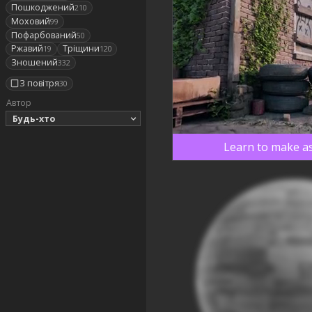
Пошкоджений
210
Моховий
99
Пофарбований
50
Ржавий
Тріщини
19
120
Зношений
332
З повітря
30
Автор
Будь-хто
Learn to make as