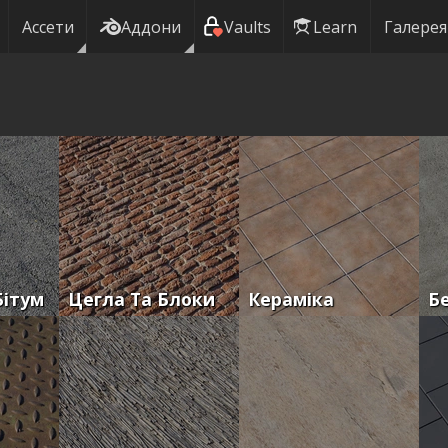
Ассети
Аддони
Vaults
Learn
Галерея
Бітум
Цегла Та Блоки
Кераміка
Б