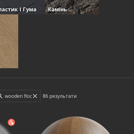
ластик І Гума
Камінь
86
результати