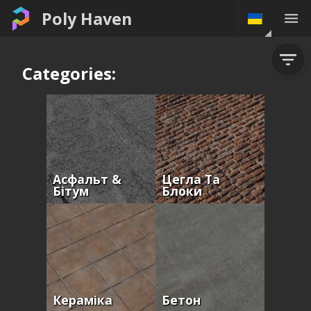
Poly Haven
Categories:
Асфальт &
Цегла Та
Бітум
Блоки
Кераміка
Бетон