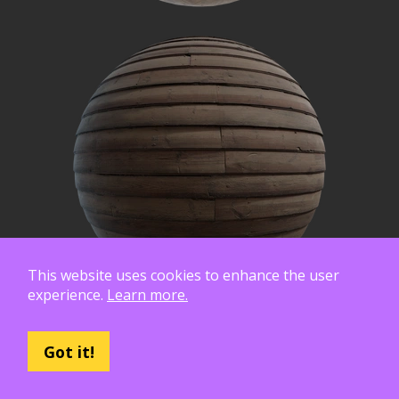
This website uses cookies to enhance the user
experience.
Learn more.
Got it!