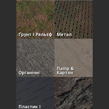
Ґрунт І Рельєф
Метал
Папір &
Органічні
Картон
Пластик І