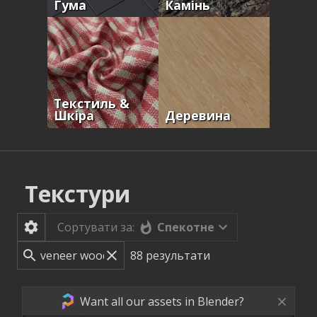
Гума
Камінь
Текстиль &
Шкіра
Деревина
Текстури
Спекотне
Сортувати за:
88
результати
Want all our assets in Blender?