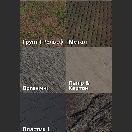
Ґрунт І Рельєф
Метал
Папір &
Органічні
Картон
Пластик І