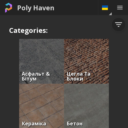
Poly Haven
Categories:
Асфальт &
Цегла Та
Бітум
Блоки
Кераміка
Бетон