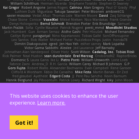
William Schilthuis
Herman Idzerda
Stephane Toraldo
Stephen D Swaney
Kai Gregor
Robert Angone
James Rogers
Calinou
Alan Gregory
Paul O' Grady
Phyl
Luthien Dulk
Miguelaxa
Takuya Sawatari
Peter Moonen
ambientCG
xavier moscoso
Vedat Afuzi
Thomas Lisle
Warren Moore
David
Zaq Schlanger
Chase Stone
Conicer
VoxelKei
Mikkel Nielsen
Nico Wardakas
Frank Grande
Denys Holovyanko
Bernd Schmidt
Brendon Porter
Erik Brundidge
Samuel
Martin Pražák
Sofia
Cyrille Maurice
Patrick Nugent
penti_mmd
Mondlicht Studios
Jack Humbert
Gun
Arman Sernaz
Atdhe Gashi
Petr Hloušek
Michael Fernandez
Caitlyn Byrne
paragsatyal
Nino Kapetanovic
Tobias Gallé
SonOfPorcupine
Leo Santos
Rob Waller
Michael Porter
Puzzlebox Props
Justin
honda78
Dimitri Diakopoulos
zgred
Jen Hao Yeh
esther carney
Mark Lopatka
Victor Gama Sabbithi
Alexlee
Jed Laurance
Jeff Barnaby
Johnathan Alan Vanderpool
Oliver Hotz
Scott Wilson
Cadalog, Inc.
Tobias Rösli
Rick Palmer
Neal Huston
sean dunderdale
Erel Herzog
OroborosNZ
RaptorBricks
Domenic S
Laura Ganis
Ike Li
Pietro Ponti
William Unsworth
Lorie Loeb
Fabrice Zaini
Andrew_D
R.H. García
William Carey
Michael B Johnson
G.P
Goro Fujita
Robert Wallis
Alexander Bachvarov
Evan Campbell
Rene Gansen
Clifford A Worsham
Fábio De Carvalho
Mike Festa
Martin Banak - Dr Zed
fred gissubel
Ayetheist
Edgard Costa
JJ
Pere Pau Sancho
Kevin Barnum
Henrik Berglund
Jay Piboontum
Patrick Lowry
Richard Wright
kiky
John Moon
Francis Boyle
Devin Harris
HDR Light Studio
Peter Baintner
Da5id
Bob Dowling
Daniel Fitzgerald
Dana McCabe
Miket
jehrmaig
f1rstpers0n
Peggy O'Brien
Jason Lai
Bernd Dully
Satoshi Yamasaki
Doug Auerbach
fengquan wang
Aeon Soul
This website uses cookies to enhance the user
Mark Krenz
Nicholas Rubin
Krzysztof Zwolinski
JG3
Nicolas Côté
V-o
Josh Purple
Peter Rittinger
Benjamin Schechter
Ryan Won-Meng Apuy
Liam Beck
AuroranFilms
experience.
Learn more.
Just Gollor
Glyn Wolf
亮作 淡波
Melody Helen MacFarlane
Makoto Izawa
Marc Lemoine
Vadim Turchin
Odin3D
Travis
Moiarte3d
Tim van Helsdingen
WyrmHead
Shawn Miller
Tawny Tomsen
Andy Hickmott
Mikayla
Hiroshi Saito
Steve Hurley
Sophie Gilbert
Grische
Nigel Hillyer
Art of 3D Rendering
Robert Simpson
Nizzero
Ritchie Owens
Agon Ushaku
Zisis Psalidas
Nelson C
Got it!
Matthias
Stareagle
BunnyCyclops Bunny
J.C.
Jason Scott
Jacob Larson
Tom Jachmann
Max
Cristian Rocco
Daniel Raboldt
ray
Zach Hoy
Bernhard Hoffmann
Will Hattingh
Perard-Gayot
Bryan C
Bojan Spasojevic
Alan Camerer
Toby Yoda
Thater
Hazel Quantock
Neil Blakey-Milner
John Wagman