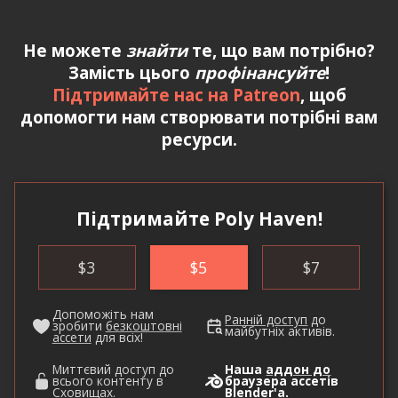
Не можете
знайти
те, що вам потрібно?
Замість цього
профінансуйте
!
Підтримайте нас на Patreon
, щоб
допомогти нам створювати потрібні вам
ресурси.
Підтримайте Poly Haven!
$
3
$
5
$
7
Допоможіть нам
Ранній доступ
до
зробити
безкоштовні
майбутніх активів.
ассети
для всіх!
Миттєвий доступ до
Наша
аддон до
всього контенту в
браузера ассетів
Сховищах
.
Blender'а.