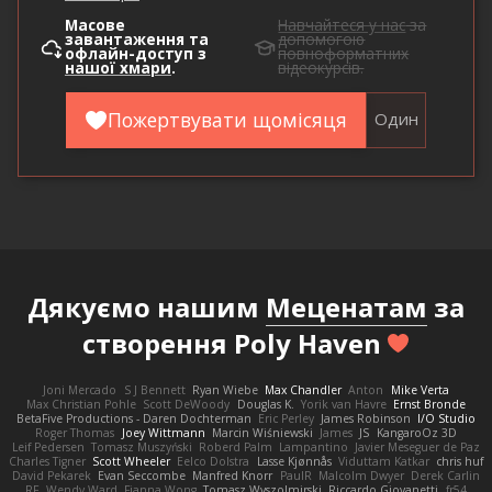
Масове
Навчайтеся у нас
за
завантаження та
допомогою
офлайн-доступ з
повноформатних
нашої хмари
.
відеокурсів.
Пожертвувати щомісяця
Один
Дякуємо нашим
Меценатам
за
створення Poly Haven
Joni Mercado
S J Bennett
Ryan Wiebe
Max Chandler
Anton
Mike Verta
Max Christian Pohle
Scott DeWoody
Douglas K.
Yorik van Havre
Ernst Bronde
BetaFive Productions - Daren Dochterman
Eric Perley
James Robinson
I/O Studio
Roger Thomas
Joey Wittmann
Marcin Wiśniewski
James
JS
KangaroOz 3D
Leif Pedersen
Tomasz Muszyński
Roberd Palm
Lampantino
Javier Meseguer de Paz
Charles Tigner
Scott Wheeler
Eelco Dolstra
Lasse Kjønnås
Viduttam Katkar
chris huf
David Pekarek
Evan Seccombe
Manfred Knorr
PaulR
Malcolm Dwyer
Derek Carlin
RF
Wendy Ward
Fianna Wong
Tomasz Wyszolmirski
Riccardo Giovanetti
fr54