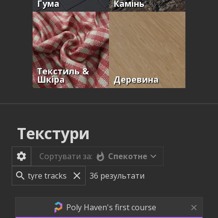
Гума
Камінь
Текстиль &
Шкіра
Деревина
Текстури
Спекотне
Сортувати за:
36
результати
Poly Haven's first course