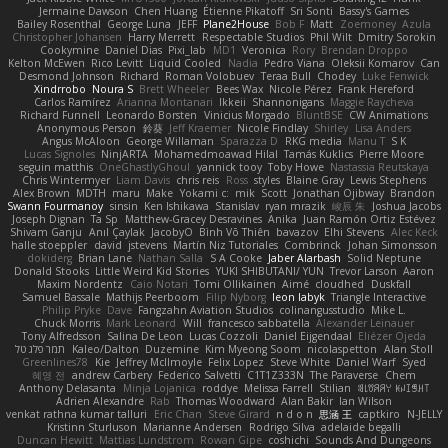
Jermaine Dawson
Chen Huang
Étienne Pikatoff
Sri Sonti
Bassy's Games
Bailey Rosenthal
George Luna
JEFF
Plane2House
Bob F
Matt
Zoemoney
Azula
Christopher Johansen
Harry Merrett
Respectable Studios
Phil Wilt
Dmitry Sorokin
Cookymine
Daniel Dias
Pixi_lab
MD1
Veronica
Rory
Brendan Droppo
Kelton McEwen
Rico Levitt
Liquid Cooled
Nadia
Pedro Viana
Oleksii Komarov
Can
Desmond Johnson
Richard
Roman Volobuev
Teraa Bull
Chodey
Luke Fenwick
Xindrrobo
Noura S
Brett Wheeler
Bees Wax
Nicole Pérez
Frank Hereford
Carlos Ramírez
Arianna Montanari
Ikkeii
Shannonigans
Maggie Raycheva
Richard Funnell
Leonardo Borsten
Vinicius Morgado
BluntBSE
CW Animations
Anonymous Person
鈴葵
Jeff Kraemer
Nicole Findlay
Shirley
Lisa Anders
Angus McAloon
George Willaman
Sparazza D
RKG media
Manu T
S K
Lucas Signoles
NinjARTA
Mohamedmoawad Hilal
Tamás Kuklics
Pierre Moore
seguin matthis
OneGhastlyGhoul
yannick tooy
Toby Howe
Nastassia Reutskaya
Chris Wintermyer
Liam Davis
chris reis
Ross
styles
Blaine Gray
Lewis Stephens
Alex Brown
MDTH
maru
Make
Yokami c:
mik
Scott
Jonathan Ojibway
Brandon
Swann Fourmanoy
sinsin
Ken Ishikawa
Stanislav
ryan mrazik
峻辰 朱
Joshua Jacobs
Joseph Dignan
Ta Sp
Matthew-Gracey Desravines
Anika
Juan Ramón Ortiz Estévez
Shivam Ganju
Anıl Çaylak
JacobyO
Bình Võ Thiên
bavazov
Elhi Stevens
Alec Keck
halle stoeppler
david
jstevens
Martín Niz Tutoriales
Combrinck
Johan Simonsson
dokiderg
Brian Lane
Nathan Salla
S A Cooke
Jaber Alarbash
Solid Neptune
Donald Stooks
Little Weird Kid Stories
YUKI SHIBUTANI/ YUN
Trevor Larson
Aaron
Maxim Nordentz
Caio Notari
Tomi Ollikainen
Aimé
cloudhed
Duskfall
Samuel Bassale
Mathijs Peerboom
Filip Nyborg
leon labyk
Triangle Interactive
Philip Pryke
Dave
Fangzahn Aviation Studios
colinangusstudio
Mike L.
Chuck Morris
Mark Leonard
Will
francesco sabbatella
Alexander Leinauer
Tony Alfredsson
Salina De Leon
Lucas Cozzoli
Daniel Eijgendaal
Eliézer Ojeda
תמר פלג טל
Kaleo/Dalton
Duzemine
Kim Myeong Soom
nicolaspetton
Alan Stoll
Greenlines78
Kie
Jeffrey McIlmoyle
Felix Lopez
Steve White
Daniel Warf
Syed
혜영 전
andrew Carbery
Federico Salvetti
C1T1Z333N
The Paraverse
Chem
Anthony Delasanta
Minja Lojanica
roddye
Melissa Farrell
Stilian
ꌃ꒒ꀎꋪꋪꌩ ꀘꈤꀤꁅꃅ꓄
Adrien Alexandre
Rab
Thomas Woodward
Alan Bakir
Ian Wilson
venkat rathna kumar talluri
Eric Chan
Steve Girard
n d o n
思涵 王
captkiro
N-JELLY
Kristinn Sturluson
Marianne Andersen
Rodrigo Silva
adelaide begalli
Duncan Hewitt
Mattias Lundstrom
Rowan Gipe
coshichi
Sounds And Dungeons