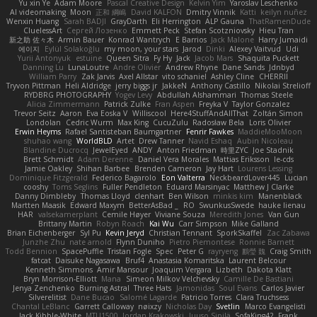
Yu xin Ye
Adam Moore
Pascal Creative Design
Kelvin Yim
Yaroslav Leschenko
AI videomaking
Moon
正和 綱嶋
David KALFON
Dmitry Vinnik
Katti
keilyn nuñez
Wenxin Huang
Sarah BADJI
GrayDarth
Eli Herrington
ALP Gauna
ThatRamenDude
CluelessArt
Cергей Лозенко
Emmett Peck
Stefan Scotzniovsky
Hieu Tran
新之助 佐々木
Armin Bauer
Konrad Wantrych
E Barrios
Jack Malone
Harry Jumaidi
에이지
Eylül Solakoğlu
my moon, your stars
Jarod
Dinki
Alexey Vaitvud
Udi
Yurii Antonyuk
estuine
Queen Sitra
Fy Hy
Jack
Jacob Mars
Shaquita Puckett
Danning Lu
LunaLoutre
Andre Olivier
Andrew Rhyne
Dane Sands
Jdnbyd
William Parry
Zak Jarvis
Axel Allstar
vito schaniel
Ashley Cline
CHERRII
Tryvon Pittman
Heli Aldridge
jerry biggs jr
JakkeN
Anthony Castillo
Nikolai Strelioff
RYDBRG PHOTOGRAPHY
Yogev Levy
Abdullah Alshammari
Thomas Steele
Alicia Zimmermann
Patrick Zulke
Fran Aspen
Freyka V
Taylor Gonzalez
Trevor Seitz
Aaron
Eva Eoska V
Williscool
Here4StuffAndAllThat
Zoltán Simon
Londolan
Cedric Wurm
Max King
CucuZulu
Radosław Bela
Loris Olivier
Erwin Heyms
Rafael Santisteban Baumgartner
Fenrir Fawkes
MaddieMooMoon
shuhao wang
WorldBLD
Artet
Drew Tanner
Navid Eshaq
Aubin Nicoleau
Blandine Ducrocq
JewelEyed
ANDY
Anton Friedman
時里ZYC
Joe Stadnik
Brett Schmidt
Adam Derenne
Daniel Vera Morales
Mattias Eriksson
le-cds
Jamie Oakley
Shihan Barbee
Brenden Cameron
Jay Hart
Lourens Lessing
Dominique Fitzgerald
Federico Bagarolo
Eon Valterra
NeckbeardLover445
Lucian
cooshy
Toms Seglins
Fuller Pendleton
Eduard Marsinyac
Matthew J Clarke
Danny Dimbleby
Thomas Lloyd
clenhart
Ben Wilson
minkis kim
Manenblack
Martten Maasik
Edward Maxym
BetterAsBad _
RO
SwunkusSwede
hauke lienau
HAR
valsekamerplant
Cemile Høyer
Viviane Souza
Meredith Jones
Van Gun
Brittany Martin
Robyn Roach
Kai Wu
Carr Simpson
Mike Galland
Brian Eichenberger
Syl Pu
Kevin Jeryd
Christian Tennant
SporkSkaffel
Zac Zabawa
Junzhe Zhu
nate arnold
Flynn Duniho
Pietro Piemontese
Ronnie Barnett
Todd Bennion
SpacePuffle
Tristan Fogle
Spec
Peter G
rayryeng
鸝瑩 魏
Craig Smith
fatcat
Daisuke Nagasawa
Bruf4
Anastasia Komaritska
Laurent Belcour
Kenneth Simmons
Amir Mansour
Joaquim Vergara
Lizbeth
Dakota Klatt
Bryn Morrison-Elliott
Mana
Simeon Milkov Velchevsky
Camille De Bastiani
Jenya Zenchenko
Burning Astral
Three Hats
Jamonidas
Soul Evans
Carlos Javier
Silverelitist
Dane Bucao
Salomé Lagarde
Patricio Torres
Clara Truchsess
Chantal LeBlanc
Garrett Calloway
nøixzy
Nicholas Day
Svetlin
Marco Evangelisti
Jack Kibble-White
MTU1500
Jordan Krakowski
Juuso Sipilä
SofaKing42
Frank