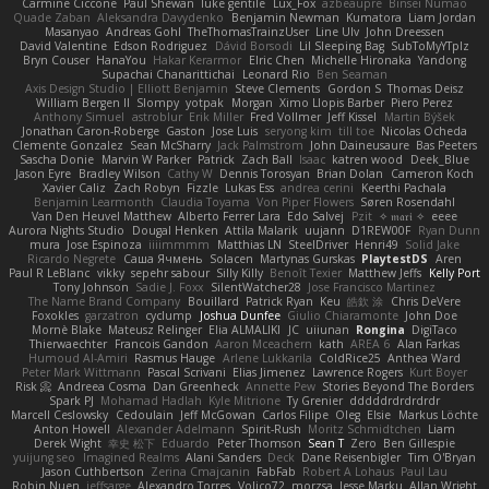
Carmine Ciccone
Paul Shewan
luke gentile
Lux_Fox
azbeaupre
Binsei Numao
Quade Zaban
Aleksandra Davydenko
Benjamin Newman
Kumatora
Liam Jordan
Masanyao
Andreas Gohl
TheThomasTrainzUser
Line Ulv
John Dreessen
David Valentine
Edson Rodriguez
Dávid Borsodi
Lil Sleeping Bag
SubToMyYTplz
Bryn Couser
HanaYou
Hakar Kerarmor
Elric Chen
Michelle Hironaka
Yandong
Supachai Chanarittichai
Leonard Rio
Ben Seaman
Axis Design Studio | Elliott Benjamin
Steve Clements
Gordon S
Thomas Deisz
William Bergen II
Slompy
yotpak
Morgan
Ximo Llopis Barber
Piero Perez
Anthony Simuel
astroblur
Erik Miller
Fred Vollmer
Jeff Kissel
Martin Býšek
Jonathan Caron-Roberge
Gaston
Jose Luis
seryong kim
till toe
Nicolas Ocheda
Clemente Gonzalez
Sean McSharry
Jack Palmstrom
John Daineusaure
Bas Peeters
Sascha Donie
Marvin W Parker
Patrick
Zach Ball
Isaac
katren wood
Deek_Blue
Jason Eyre
Bradley Wilson
Cathy W
Dennis Torosyan
Brian Dolan
Cameron Koch
Xavier Caliz
Zach Robyn
Fizzle
Lukas Ess
andrea cerini
Keerthi Pachala
Benjamin Learmonth
Claudia Toyama
Von Piper Flowers
Søren Rosendahl
Van Den Heuvel Matthew
Alberto Ferrer Lara
Edo Salvej
Pzit
✧ 𝔪𝔞𝔯𝔦 ✧
eeee
Aurora Nights Studio
Dougal Henken
Attila Malarik
uujann
D1REW00F
Ryan Dunn
mura
Jose Espinoza
iiiimmmm
Matthias LN
SteelDriver
Henri49
Solid Jake
Ricardo Negrete
Саша Ячмень
Solacen
Martynas Gurskas
PlaytestDS
Aren
Paul R LeBlanc
vikky
sepehr sabour
Silly Killy
Benoît Texier
Matthew Jeffs
Kelly Port
Tony Johnson
Sadie J. Foxx
SilentWatcher28
Jose Francisco Martinez
The Name Brand Company
Bouillard
Patrick Ryan
Keu
皓欽 涂
Chris DeVere
Foxokles
garzatron
cyclump
Joshua Dunfee
Giulio Chiaramonte
John Doe
Mornè Blake
Mateusz Relinger
Elia ALMALIKI
JC
uiiunan
Rongina
DigiTaco
Thierwaechter
Francois Gandon
Aaron Mceachern
kath
AREA 6
Alan Farkas
Humoud Al-Amiri
Rasmus Hauge
Arlene Lukkarila
ColdRice25
Anthea Ward
Peter Mark Wittmann
Pascal Scrivani
Elias Jimenez
Lawrence Rogers
Kurt Boyer
Risk 📀
Andreea Cosma
Dan Greenheck
Annette Pew
Stories Beyond The Borders
Spark PJ
Mohamad Hadlah
Kyle Mitrione
Ty Grenier
dddddrdrdrdrdr
Marcell Ceslowsky
Cedoulain
Jeff McGowan
Carlos Filipe
Oleg
Elsie
Markus Löchte
Anton Howell
Alexander Adelmann
Spirit-Rush
Moritz Schmidtchen
Liam
Derek Wight
幸史 松下
Eduardo
Peter Thomson
Sean T
Zero
Ben Gillespie
yuijung seo
Imagined Realms
Alani Sanders
Deck
Dane Reisenbigler
Tim O'Bryan
Jason Cuthbertson
Zerina Cmajcanin
FabFab
Robert A Lohaus
Paul Lau
Robin Nuen
jeffsarge
Alexandro Torres
Volico72
morzsa
Jesse Marku
Allan Wright