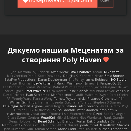
Пожертвувати щомісяця
Дякуємо нашим
Меценатам
за
створення Poly Haven
Joni Mercado
S J Bennett
Ryan Wiebe
Max Chandler
Anton
Mike Verta
Max Christian Pohle
Scott DeWoody
Douglas K.
Yorik van Havre
Ernst Bronde
BetaFive Productions - Daren Dochterman
Eric Perley
James Robinson
I/O Studio
Roger Thomas
Joey Wittmann
Marcin Wiśniewski
James
JS
KangaroOz 3D
Leif Pedersen
Tomasz Muszyński
Roberd Palm
Lampantino
Javier Meseguer de Paz
Charles Tigner
Scott Wheeler
Eelco Dolstra
Lasse Kjønnås
Viduttam Katkar
chris huf
David Pekarek
Evan Seccombe
Manfred Knorr
PaulR
Malcolm Dwyer
Derek Carlin
RF
Wendy Ward
Fianna Wong
Tomasz Wyszolmirski
Riccardo Giovanetti
fr54
William Schilthuis
Herman Idzerda
Stephane Toraldo
Stephen D Swaney
Kai Gregor
Robert Angone
James Rogers
Calinou
Alan Gregory
Paul O' Grady
Phyl
Luthien Dulk
Miguelaxa
Takuya Sawatari
Peter Moonen
ambientCG
xavier moscoso
Vedat Afuzi
Thomas Lisle
Warren Moore
David
Zaq Schlanger
Chase Stone
Conicer
VoxelKei
Mikkel Nielsen
Nico Wardakas
Frank Grande
Denys Holovyanko
Bernd Schmidt
Brendon Porter
Erik Brundidge
Samuel
Martin Pražák
Sofia
Cyrille Maurice
Patrick Nugent
penti_mmd
Mondlicht Studios
Jack Humbert
Gun
Arman Sernaz
Atdhe Gashi
Petr Hloušek
Michael Fernandez