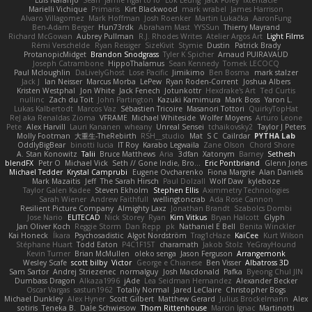
Marielli Vichique
Primaris
Kirt Blackwood
mark wrabel
James Harrison
Alvaro Villagomez
Mark Hoffman
Josh Roenker
Martin Lukačka
AaronFung
Ben-Adam Berger
Hun73rdk
Abraham Mast
YYSSun
Thierry Mayrand
Richard McGowan
Aubrey Pullman
R.J. Rhodes Writes
Atelier Argos Art
Light Films
Rémi Verschelde
Ryan Reisiger
SizeKivit
Stymie
Dustin
Patrick Brady
ProtanopicMidget
Brandon Snodgrass
Tyler K Spicher
Arnaud PUIRAVAUD
Joseph Catrambone
HippoThalamus
Sean Kennedy
Tomek LECOCQ
Paul Mcloughlin
DaLivelyGhost
Lose Pacific
Jimikimo
Ben Bosma
mark stalzer
Jack J
Ian Neisser
Marcus Morba
LePew
Ryan Roden-Corrent
Joshua Albers
Kristen Westphal
Jon White
Jack Fenech
Jotunkottr
Hexdrake's Art
Ted Curtis
nullinc
Zach du Toit
John Partington
Kazuki Kamimura
Mark Boss
Yaron L.
Lukas Kalbertodt
Marcos Vaz
Sébastien Tricoire
Masanori Tottori
QuirkyTopHat
ReJ aka Renaldas Zioma
VFRAME
Michael Whiteside
Wolfer Moyens
Arturo Leone
Pete
Alex Harvill
Lauri Kananen
wheany
Unreal Sensei
tchaikovsky2
Taylor J Peters
Molly Footman
大重生-TheRebirth
RSH__studio
Mat
S C
Cailrdar
PYTHA Lab
OddlyBigBear
binotti lucia
IT Roy
Karabo Legwaila
Zane Olson
Chord Shore
A. Stan Konowitz
Talii
Bruce Matthews
Aria
3dfan
Xatonym
Barney
Sethesh
blendFX
Petr O
Michael Vick
Seth // Gone Indie, Bro...
Eric Pontbriand
Glenn Jones
Michael Tedder
Krystal Camprubi
Eugene Ovcharenko
Fiona Margrie
Alan Daniels
Mark Mazaitis
Jeff
The Sarah Hirsch
Paul Dolzall
Wolf Daw
kyleboze
Taylor Galen Kadee
Steven Ekholm
Stephen Ellis
Aximmetry Technologies
Sarah Wiener
Andrew Faithfull
wellingtoncrab
Ada Rose Cannon
Resilient Picture Company
Almighty Laxz
Jonathan Brandt
Szabolcs Dombi
Jose Nario
ELITECAD
Nick Storey
Ryan
Kim Vitkus
Bryan Halcott
Glyph
Jan Oliver Koch
Reggie Storm
Dan Repp
pk
Nathaniel E Bell
Benita Winckler
Kai Honeck
Íkara
Psychosadistic
Algot Nordström
Trag1cHaze
KaiCee
Kurt Wilson
Stéphane Huart
Todd Eaton
P4C1F15T
charamath
Jakob Stolz
YeGrayHound
Kevin Turner
Brian McMullen
oleko senga
Jason Ferguson
Arrangemonk
Wesley Scafe
scott bilby
Victor
George e Chianese
Ben Visser
Albatross 3D
Sam Sartor
Andrej Striezenec
normalguy
Josh Macdonald
Pafka
Byeong Chul JIN
Dumbass Dragon
Alkaza1996
jAde
Lea Seidman Hernandez
Alexander Becker
Oscar Vargas
sastun1962
Totally Normal
Jared LeClaire
Christopher Bogs
Michael Dunkley
Alex Hyner
Scott Gilbert
Matthew Gerard
Julius Brockelmann
Alex
sotiris
Teneka B.
Dale Schwiesow
Thom Rittenhouse
Marcin Ignac
Martinotti