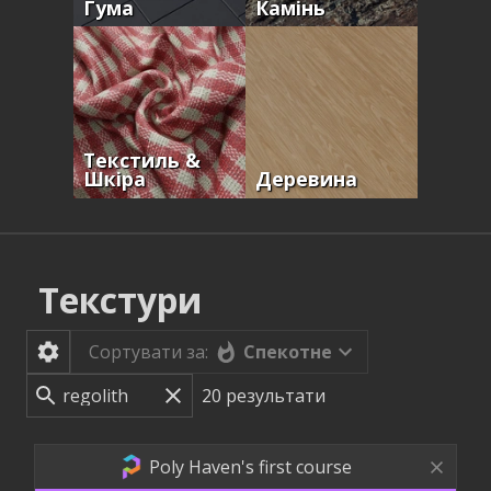
Гума
Камінь
Текстиль &
Шкіра
Деревина
Текстури
Спекотне
Сортувати за:
20
результати
Poly Haven's first course