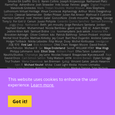
Smoke EA Graffiti
Eric G
Karen Collins
Joseph Krzywoszyja
Nathanaël Platz
FlameTop
AshenBone
Josh Strawder
Inês Sousa
Fennec
gaggle
Digital Prophet
Vsevolods Gniteckis
Mark
Tristan Voulelis
Walter Weaver
Alex Stephens
Luthonium Virtual Heritage
Илья Снопков
Alphaology
Arthur
Moto Designshop
Sandra
Classical Salamander
Stefan Plösser
Julian Rai Anwor
Mythical X Customs
Harrison Gafford
nost
Hemen Galal
GonzoNole
Zineb mounfik
damageg
George
Tony Li
For Got U
Canun
Juuso Pohjola
Gerardo Quiros Sanchez
Samuel Benning
piggy chop
Nathanaël
Beth
jan moudry
Jorge Panduro Santana
Jordan
Raphael Dahan
Muhammad
Nicola Baribeau
gavin poss
宣臣 紀
Adam Knight
Jeshire Kiten Katt
Samuel Bidne
Lisa
toomanydans
Jack saksik
Arianna Mex
Brooklen Ashleigh
Oliver Cretton
kiki
Patrick Balthrop
Simon Probert
micheal
Mortal Void Studios
Mathias Kirkeby
Jay Court
Bart Paul Dujardin
Anilene Gassner
Holger Tollbäck
Nikita Lebedev
Filip Morys
Doxy
Michel Kinfoussia
lewdgazer
川頁 可可
First Last
Bob Anderson
Ofek Chen
Keegan Moore
David French
Alex Pehotin
Michael R
Sai
Maya Enderland
Sxcret
WILLIAM HTAY
Misa Vlogs
Philipp Lehmann
bob
Elliot Sloss
William Peart
Effex Talon
Lukatonny
NautiluStudios
Chanakya
Jay Lane
Nicolas Fossard
Владислав Жуковський
Raje
Daviid Enzo
Carl-Simon Sahlin
Toby Watson
אלמוג
Andrei Barsan
Dylan Scruggs
Trul Trulsen
Maria Diavolova
Ian Brennan
なのは
Vincent Gates
Jakub Hasanov
Ivan R
Michael Keutel
Ishika
Coast Light Media
Hiromi Uematsu
Marco Scala Bertolin
Antonio
NocturnalKestrel
Markus Trappe
Tyler Nichols
penguin
Chris
D3 Anima
Matthew Schultz
Ali Jaafar
Cameron A Miele
Илья Несенюк
Reperak
alberto echavarria
Rod Barksdale
M M
Martin Kempster
Somebodyoncetoldme
Josh Laxen
Oliver Danielsen
Alex Duncan
silas 2534455
This website uses cookies to enhance the user
Carro1001
Thomas Anderson
Daniel Wilson
RAfort
Owen Maynard
Nico Cloud
experience.
Learn more.
George M. Dyck
Thbatcos
Dmytro Volovnenko
Stina Walberg
Cosmas A Demetriou
ענבר פז
Clem White
DeboxMojave
Meene Lindner
Vincent Ludwig Kiefner
BF2 _Pilot
Robert
Brian Racer
Ian Watts
JGWentworth877
Gan3e46
Jean
Dazzworks3d
Kilian
D. J.
Ahmed.ashii092112 ahmed092112
E. Belliveau
wesleyCrowbar
Vibralizer
Dominic Blake
Goglomo
takoslvt
Renn Exev
Musa muturi
Ducksink
Got it!
Joshua Kendrick
Daniel Arendzen
Bang1324
Jeremy Whitter
Nekom Glew
Amako Izumi
jeffox09
Caro
Brennan Rafters
NewbieDot
iz o
Kay-S
Zee MacDonald
Antonio Gasca-Alvarez
Jacob Dillon
Joe Chabot
Maximum Swag
morgan monroe
Nader Hassan
Alex Navarre
BlindPenguin
James Barber
Ernesto Alonso Paredes Burgos
John Anders Stav
현진 김
Neil McG
buhii