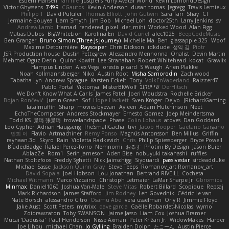
Esbern Hansen
ran nie
Justper's Furry Avatar World
Kevin LomondDesign
Victor Ghyssens
749R
CGautos
Kevin Anderson
dusan tomas
Jegregg
Travis Lemieux
Philipp T
David Pulcifer
Thomas Elliott
John Gutwin
Sara Tarr
Shay
CT
Jermaine Bouyea
Liam Smyth
Jim Bob
Michael Loh
doctor25th
Larry Jenkins
sv
Andrew Lamb
Hamad
rendered_pixel
der_mihi
Worked Wood
Alan Figg
Matias Dubos
BigWhiteLion
Karolina En
David Curiel
alec1025
BeepCodeMusic
Ben Granger
Bruno Simon (Three.js Journey)
Michelle Ma
Ben
glassapple 325
Woof
Maxime Detournière
Rayscaper
Chris Dickson
idkdude
성익 김
Piotr
JSR Production house
Dustin Pettegrew
Alessandro Mennonna
Onalist
Devin Martin
Mehmet Oguz Derin
Quinn Kowitt
Lee Stranahan
Robert Whitehead
kocat
Grawlix
Hampus Linden
Alex Vega
orestis picard
S Waugh
Arjen Plakke
Noah Kollmannsberger
Niko
Austin Root
Misha Samorodin
Zach wood
Tabatha Lyn
Andrew Sprague
Karsten Eckelt
Tony
VolkEnVaderland
Raizzer47
Pablo Portal
Viktoriya
MisterBKWolf
שי יעקוב
DerHitsch
We Don't Know What A Car Is
James Patel
Joeri Woudstra
Rochelle Bricker
Bojan Rončević
Justin Green
Sof
Hope Hackett
Sven Kröger
Dejvo
JRichardGaming
fatalmuffin
Sharp
movies byevan
Ayleen
Adam Hutchinson
Neet
EchoTheComposer
Andreas Stockmayer
Ernesto Gomez
Joep Meindertsma
Todd KS
景琦 张景琦
trowelandspade
Phase
Colin Lohaus
atoves
Dan Goddard
Loo Cypher
Adrian Haugseng
TheSmallGacha
trvr
Jacob Hooper
Gaetano Gargano
민희 이
Flavio
Artmachiner
Remy Ponso
Magnús Antonsson
Ben Milius
Griffin
rayhaan.3d
Skyro
Rain
Violetta Radkevich
Chris
Philip Spiessberger
Bryce Powell
BladedBadge
Rafael Perez-Torro
Nemnomi
おるす
Photini By Design
Jason Buier
AblazZe
Rom1
Serin Jameson
Aden Bise
nobuyuki takahashi
ruffles
Nathan Stoltzfoos
Freddy Sghetti
Nick Jainschigg
Siyouardi
passivestar
sirdeadduke
Michael Sasse
Jackson Quinn Gray
Steve Teeps
Romanov_art Romanov_art
David Sopala
Joel Hobson
Lou Jonathan
Bertrand RIVEILL
Cocheta
Michael Witmann
Marco Vizcaino
Christoph Letmaier
LaMar Sharpe Jr
Gbromios
Minmax
Daniel1060
Joshua Van-Male
Steve Mitas
Robert Billard
Scopique
Repsaj
Mark Richardson
James Stafford
Jim Rodney
Len Govednik
Cédric Le van
Nate Borsch
alessandro Citro
Osamu Abe
vera usselman
Orly R
Jimmie Floyd
Jake Aust
Scott Peters
mytrixx
dave garcia
Gaëlle Robardet-Nicolas
wymo
Zoidrawzaton
Toby SWANSON
Jaime Jasso
Liam Cox
Joshua Bramer
Mucai 'Daduska'
Paul Henderson
Nisse Axman
Peter Križan Jr.
WidowMakes
Harper
Joe Lihou
michael Chan
Jo Gylling
Braiden Dolph
たこーん
Austin Pierce