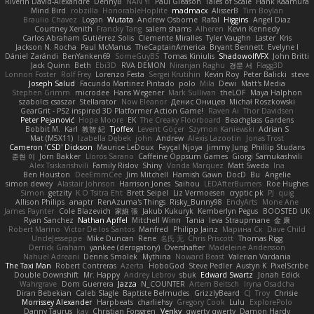
Riverin David-Alexandre
DennyB
NAN YI
Paul Gleason
Tales of Scale
Hank Kaamura
Mind Bird
robzilla
HonorableHoplite
madmacx
AlisserB
Tim Boylan
Braulio Chavez
Logan
Wutata
Andrew Osborne
Rafal
Higgins
Angel Diaz
Courtney Xenith
Francky Tang
salem shams
Alheren
Kevin Kennedy
Carlos Abraham Gutiérrez Solis
Clemente Miralles
Tyler Vaughn
Laster
Kris
Jackson N. Rocha
Paul McManus
TheCaptainAmerica
Bryant Bennett
Evelyne I
Dániel Zarándi
BenYanken69
SomeGuyBS
Tomas Kiniulis
ShadowolfVFX
John Britti
Jack Quinn
Beth
Ebi3D
RVA DEMON
Niranjan Raghu
경문 서
Flagg3D
Lonnon Foster
Rolf Frey
Lorenzo Festa
Sergei Krutihin
Kevin Roy
Peter Balicki
steve
Joseph Salud
Facundo Martinez Pintado
polo
Mila
Dewi
Matt's Media
Stephen Grimm
microdee
Hans Wegener
Mark Sullivan
theLOF
Maya Halphon
szabolcs csaszar
Stellarator
Now Eleanor
Денис Оницев
Michał Roszkowski
GearGrit - PS2 inspired 3D Platformer Action Game!
Raven Ai
Thor Davidsen
Peter Pejanović
Hope Moore
EK
The Creaky Floorboard
Beachglass Gardens
Bobbit M.
Karl
敦智 紀
Tjoffex
Levent Göçer
Szymon Kaniewski
Adrian S
Mat (M5X11)
Izabella Dębek
john
Andrew
Alexis Lazootin
Jonas Trost
Cameron 'CSD' Dickson
Maurice LeDoux
Fayçal Njoya
Jimmy Jung
Phillip Studans
준현 이
Jorn Bakker
Lloros Sarano
Caffeine Oppsum Games
Giorgi Samukashvili
Alex Tsiskarishvili
Family Rislov
Shiny
Vonda Marquez
Matt Sweda
Ina
Ben Houston
DeeEmmCee
Jim Mitchell
Hamish Gawn
DocD
Bu
Angelie
simon dewey
Alastair Johnson
Harrison Jones
Saihou
LEDAfterBurners
Roe Hughes
Simon
getzity
K.O Tsitra Eht
Brett Seipel
Liz Vermoesen
cryptic pk
PJ
quig
Allison Philips
anaptr
RenAzuma's Things
Risky_Bunny98
EndyArts
Mone Ane
James Paynter
Cole Blazevich
家維 張
Jakub Kukuryk
Kemberlyn Pegus
BOOSTED UK
Ryan Sanchez
Nathan Apffel
Mitchell Winn
Tania
Ieva Straupmane
金 康
Robert Marino
Victor De los Santos
Manfred
Philipp Jainz
Марина Ск
Dave Child
UncleJesseppe
Mike Duncan
Rene
名氏 无
Chris Priscott
Thomas Rigg
Derrick Graham
yankee (derogatory)
Overshafter
Madeleine Andersson
Nahuel Adreani
Dennis Smolek
Mythina
Noward Beast
Valerian Vardania
The Taxi Man
Robert Contreras
Azerta
HoboGod
Steve Pedler
Austyn K
PixelScribe
Double Downshift
Mr. Happy
Andrey Lebrov
sbuk
Edward Swartz
Jonah Edick
Wahrgrave
Dom Guerrera
Jazza
N_COUNTER
Artem Beitsch
Iryna Osadcha
Diran Bebekian
Caleb Slagle
Baptiste Belmudes
GrizzlyBeard
CJ
Troy
Chrisie
Morrissey Alexander
Harpbeats
charliehsy
Gregory Cook
Lulu
ExplorePolo
Danny Taurus
kay
Christian Forsgren
Venky
qwerty qwerty
Damon Hardy