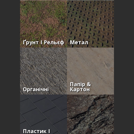
Ґрунт І Рельєф
Метал
Папір &
Органічні
Картон
Пластик І