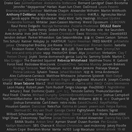
Drake Gao
Julileeheehee
Aleksandra Stefanova
Bernard Landgraf
Daan Bootsma
Jennifer "daysparrow" Harlan
Kuan lun Chen
DaDrood
Laura Pesenti
Brianna Janssen Saldivar
Matthew Chapin
Alexander Wilhelm
Martin Wittfooth
Anthony F DeMarco
Alejo Parada
Alejandro Soriano
中村秀人
Agnieszka Marut
Jacob apple
Philip Windecker
Matz Klint
Sally Hastings
Michael Updike
Alexandra Forman
MrIsklar
Jean-Cassien Marmey
Weird Oposssum
LIUBOYAN
Raul Perez Delgado
Kazuya Yamanaka
Zuzana Hudecova
DELILLE Basile
Acura .Ignite
Tasha Henry
Sedale Pelle
by Tiny
Ale Pašeta
nile
Ike Saunders
Aves Arcana
inex
Jedi Chen
Jaxson Crookston
Ewos
Miroslav Hudec
Davebb933
landon dehart
Parker Wheeldon
Gas SessionMedia
정율 이
Owen Carson
Simon
Tim Schulz
Ratner
KelsyJay
Jo
HARTHUR
Taylor Freeman
FRED MAHER
prfctwhite
yataa
Christopher Bradley
Joe Rivera
Malte Schweitzer
Roman Kaelin
Isabella
Erickson Foster
Chandler Griese
修汰 山田
Tyler Avirett
Tom
JimmyCNX
The one and only phase
sepp
HectorOH
Brian
Alyx
Jonathan
Verbatim
Clay T
Reiten Cheng
Joykk
Sonia domenech garcia
Lucy Vu
Sammy Sidefx
Martin C
Mac Greggor
The Bearded Squirrel
Rebecca Whitehead
Matthew Tronc
R
Gabirél
Force Feed
Radosław Wieczorek
CineArtOhio
Sabrina Munley
Jeroen Bekkers
Rodrigo Terrazas
Yael Ghusoun
Aaron
Adam Jenkins
Pranaya Shakya
Polina Leskova
Sylvain
Traxus
Jehad Maddah
재윤 옥
Irma Andersson
Alex Cullinane-Carrasco
Matthew Whiteacre
Johannes Sjöstedt
Matt Dalpé
George Wheat
Oliver Erdmann
Kenan Regez
sludgybeast
Mukund A
Joseph Combs
Khalid
Brian Tabone
MarzZ
Well Misinformed
charlie otto
HAGI
Cédric Vermeirre
Leon Husky
Robert jean
Tom Rudolf
Sergio Uscanga
Flex2006D !
NightWriter
Arturo J. Real
Dominic Qusto
ぶー うじ
Tenzide Gallery
TheAuraStandard
Paul Friedl
Charles
Michael Dunphy
GremlinBrokeMyVideoGame
Joshua Campbell
NotTerrellBatchelor
Xie Ray
TurtleTheThing
Ryan Williams
政則 谷
w z
Dushyant M
Joshua Esmeralda
Carl-Edwin
retro rocks
EasedChunk2
RayePixlrKay
Houston Gaston
Danizoar
NekoTux
Fattma Al Lawati
yewen sun
Felipe Ramos
Slamuel EC
Key van Thull
George Clarke
EightySeven
Frederic Sigrist
Wilbert Schuurman Hess
yuna yamamoto
Derek Carlin
Ben Watts
RavenXXXX
Virgil Shaw
Zeikomiray
TeaTime
Jonas Printzen
Ezekiel Alexander
Danny Ray Clark
BAMA Studio
Anton Smit
Ayman Sharaf
Dusan Runtak
Per Gouras
Kaitlyn Matchem
SBS
Chance K
Mistral Chronicles
cael mckinney
Jakey Floofle
Allison Cope
Brandon Morse
Vanta
ns103
Luigi Macaluso
simen stroek
19:48