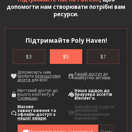
допомогти нам створювати потрібні вам
ресурси.
Підтримайте Poly Haven!
$
3
$
5
$
7
Допоможіть нам
Ранній доступ
до
зробити
безкоштовні
майбутніх активів.
ассети
для всіх!
Миттєвий доступ до
Наша
аддон до
всього контенту в
браузера ассетів
Сховищах
.
Blender'а.
Масове
Навчайтеся у нас
за
завантаження та
допомогою
офлайн-доступ з
повноформатних
нашої хмари
.
відеокурсів.
Один