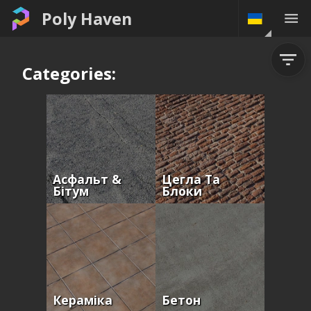
Poly Haven
Categories:
Асфальт &
Цегла Та
Бітум
Блоки
Кераміка
Бетон