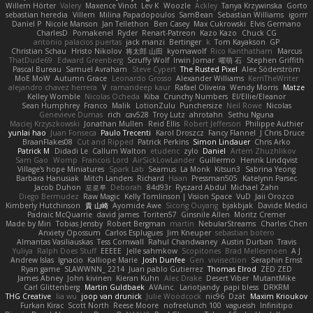
Willem Hörter
Valery
Maxence Vinot
Lev K
Woozle
Ackley
Tanya Krzywinska
Gorto
sebastian heredia
Villem
Milina Papadopoulos
SamBean
Sebastian Williams
igorrr
Daniel P
Nicole Manson
Jan Tellethon
Ben Casey
Max Cukrowski
Elvis Germano
CharlesD
Pomakenel
Ryder
Renart-Patreon
Kazo Kazo
Chuck CG
antonio palacios puertas
jack manzi
Bertinger
k
Tom Kayakson
GP
Christian Schau
Hristo Nikolov
将太郎 山田
kyomawolf
Rico Kanthatham
Marcus
ThatDude69
Edward Greenberg
Scruffy Wolf
Irwin Jomar
曜萌 石
Stephen Griffith
Pascal Bureau
Samuel Avraham
Steve Cypert
The Rusted Pixel
Alex Söderström
MoE MoW
Autumn Grace
Leonardo Grosso
Alexander Williams
KerriTheWriter
alejandro chavez herrera
V
ramandeep kaur
Rafael Oliveira
Wendy Morris
Matze
Kelley Womble
Nicolas Ocheda
Kiba
Crunchy Numbers
El/Ellie/Eleanor
Sean Humphrey
Franco
Malik
LotionZulu
Punchersize
Neil Rowe
Nicolas
Genevieve Dumas
rich
cav528
Troy Lutz
ahrotahn
Sethu Nguna
Maciej Krzyszkowski
Jonathan Mullen
Reid Ellis
Robert Jefferson
Philippe Authier
yunlai hao
Juan Fonseca
Paulo Trecenti
Karol Droszcz
Fancy Flannel
J Chris Druce
BraanFlakes08
Cut and Ripped
Patrick Perkins
Simon Lindauer
Chris Arko
Patrick M
Didadi Le
Callum Walton
etudenc
zylo
Daniel
Artem Zhuzhlikov
Sam Gao
Womp
Francois Lord
AirSickLowLander
Guillermo
Henrik Lindqvist
Village's hope Miniatures
Spark Lab
Seamus
La Monk
Kitsun3
Sabrina Yeong
Barbara Hanusiak
Mitch Landers
Richard
Haan
Pressman505
Katelynn Parsec
Jacob Duhon
포로루
Deborah
84d93r
Ryszard Abdul
Michael Zahn
Diego Bermudez
Raw Magic
Kelly Tomlinson | Vision Space
VuD
Jaii Orozco
Kimberly Hutchinson
貴 山崎
Ayomide Awe
Sicong Ouyang
bjakbjak
Davide Medici
Padraic McQuarrie
david james
Toriten57
Ginsnile Allen
Moritz Cremer
Made by Miri
Tobias Jensby
Robert Bergman
martin
NebularStreams
Charles Chen
Anxiety Opossum
Carlos Esplugues
Jim Kneuper
sebastian botero
Almantas Vasiliauskas
Tess Cornwall
Rahul Chandwaney
Austin Durban
Travis
Yuliya
Ralph Does Stuff
EEEEE
Jelle sahmkow
Scopitones
Brad Mellesmoen
A J
Andrew Islas
Ignacio
Kalliope Marie
Josh Dunfee
Gen
viviisection
Seraphin Ernst
Ryan game
SLAWWNN_ 2214
Juan pablo Gutierrez
Thomas Elrod
ZED ZED
James Abney
John kivinen
Kieran Kuhn
Alec Drake
Desert Viber
MutantMike
Carl Glittenberg
Martin Guldbaek
AVAinc.
Lariotjandy
papi bless
DRKRM
THG Creative
lia wu
joop van drunick
Julie Woodcock
nic96
Dzät
Maxim Krioukov
Furkan Kirac
Scott North
Reese Moore
nofreelunch 100
vagueish
Infinitipo