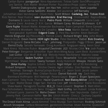
Caitlyn Byrne
paragsatyal
Nino Kapetanovic
Tobias Gallé
SonOfPorcupine
Leo Santos
Rob Waller
Michael Porter
Puzzlebox Props
Justin
honda78
Dimitri Diakopoulos
zgred
Jen Hao Yeh
esther carney
Mark Lopatka
Victor Gama Sabbithi
Alexlee
Jed Laurance
Jeff Barnaby
Johnathan Alan Vanderpool
Oliver Hotz
Scott Wilson
Cadalog, Inc.
Tobias Rösli
Rick Palmer
Neal Huston
sean dunderdale
Erel Herzog
OroborosNZ
RaptorBricks
Domenic S
Laura Ganis
Ike Li
Pietro Ponti
William Unsworth
Lorie Loeb
Fabrice Zaini
Andrew_D
R.H. García
William Carey
Michael B Johnson
G.P
Goro Fujita
Robert Wallis
Alexander Bachvarov
Evan Campbell
Rene Gansen
Clifford A Worsham
Fábio De Carvalho
Mike Festa
Martin Banak - Dr Zed
fred gissubel
Ayetheist
Edgard Costa
JJ
Pere Pau Sancho
Kevin Barnum
Henrik Berglund
Jay Piboontum
Patrick Lowry
Richard Wright
kiky
John Moon
Francis Boyle
Devin Harris
HDR Light Studio
Peter Baintner
Da5id
Bob Dowling
Daniel Fitzgerald
Dana McCabe
Miket
jehrmaig
f1rstpers0n
Peggy O'Brien
Jason Lai
Bernd Dully
Satoshi Yamasaki
Doug Auerbach
fengquan wang
Aeon Soul
Mark Krenz
Nicholas Rubin
Krzysztof Zwolinski
JG3
Nicolas Côté
V-o
Josh Purple
Peter Rittinger
Benjamin Schechter
Ryan Won-Meng Apuy
Liam Beck
AuroranFilms
Just Gollor
Glyn Wolf
亮作 淡波
Melody Helen MacFarlane
Makoto Izawa
Marc Lemoine
Vadim Turchin
Odin3D
Travis
Moiarte3d
Tim van Helsdingen
WyrmHead
Shawn Miller
Tawny Tomsen
Andy Hickmott
Mikayla
Hiroshi Saito
Steve Hurley
Sophie Gilbert
Grische
Nigel Hillyer
Art of 3D Rendering
Robert Simpson
Nizzero
Ritchie Owens
Agon Ushaku
Zisis Psalidas
Nelson C
Matthias
Stareagle
BunnyCyclops Bunny
J.C.
Jason Scott
Jacob Larson
Tom Jachmann
Max
Cristian Rocco
Daniel Raboldt
ray
Zach Hoy
Bernhard Hoffmann
Will Hattingh
Perard-Gayot
Bryan C
Bojan Spasojevic
Alan Camerer
Toby Yoda
Thater
Hazel Quantock
Neil Blakey-Milner
John Wagman
Victor Gan
Walter Bosse
Edgar San
Pamela Case
Jeff
Modicolitor
Frank Riccobono
Shaw Kaake
Panagiotis Tourlas
果冻_JS
Dave Liewald
Stephan S
Matt Allen
Paul Schicketanz
Norimichi Sano
DGagster
Matt Griffey
Ian Hubert
Linda Robbins
Richard Lyons
Joanne Tai
Mahe Dewan
Finn Bear
Ivan Sepulveda
Gabor Z
Jeremy Park
Cameron Keffer
Yan Shi
Ulrich Woehr
Chris Li
Zachary Capalbo
Kelly Johnson
Hannes Dreyer
Elektrospy
Buttered Side Down
The Dread Vixen Alinsa
Laura Kimmel
Timo Muraja
Tom Norman
Rodney Schmidt
Arioch Snowpaw
Catface Meowmers
gardeninn thomas
Istvan Kozma
QuesoGr7
Luis Naranjo
Sean
jamie ngai to lo
Lök Leung
Jack Foley
fxtentacle