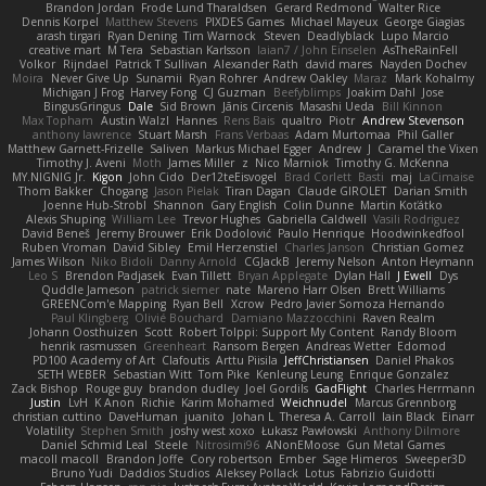
Brandon Jordan
Frode Lund Tharaldsen
Gerard Redmond
Walter Rice
Dennis Korpel
Matthew Stevens
PIXDES Games
Michael Mayeux
George Giagias
arash tirgari
Ryan Dening
Tim Warnock
Steven
Deadlyblack
Lupo Marcio
creative mart
M Tera
Sebastian Karlsson
Iaian7 / John Einselen
AsTheRainFell
Volkor
Rijndael
Patrick T Sullivan
Alexander Rath
david mares
Nayden Dochev
Moira
Never Give Up
Sunamii
Ryan Rohrer
Andrew Oakley
Maraz
Mark Kohalmy
Michigan J Frog
Harvey Fong
CJ Guzman
Beefyblimps
Joakim Dahl
Jose
BingusGringus
Dale
Sid Brown
Jānis Circenis
Masashi Ueda
Bill Kinnon
Max Topham
Austin Walzl
Hannes
Rens Bais
qualtro
Piotr
Andrew Stevenson
anthony lawrence
Stuart Marsh
Frans Verbaas
Adam Murtomaa
Phil Galler
Matthew Garnett-Frizelle
Saliven
Markus Michael Egger
Andrew
J
Caramel the Vixen
Timothy J. Aveni
Moth
James Miller
z
Nico Marniok
Timothy G. McKenna
MY.NIGNIG Jr.
Kigon
John Cido
Der12teEisvogel
Brad Corlett
Basti
maj
LaCimaise
Thom Bakker
Chogang
Jason Pielak
Tiran Dagan
Claude GIROLET
Darian Smith
Joenne Hub-Strobl
Shannon
Gary English
Colin Dunne
Martin Koťátko
Alexis Shuping
William Lee
Trevor Hughes
Gabriella Caldwell
Vasili Rodriguez
David Beneš
Jeremy Brouwer
Erik Dodolović
Paulo Henrique
Hoodwinkedfool
Ruben Vroman
David Sibley
Emil Herzenstiel
Charles Janson
Christian Gomez
James Wilson
Niko Bidoli
Danny Arnold
CGJackB
Jeremy Nelson
Anton Heymann
Leo S
Brendon Padjasek
Evan Tillett
Bryan Applegate
Dylan Hall
J Ewell
Dys
Quddle Jameson
patrick siemer
nate
Mareno Harr Olsen
Brett Williams
GREENCom'e Mapping
Ryan Bell
Xcrow
Pedro Javier Somoza Hernando
Paul Klingberg
Olivié Bouchard
Damiano Mazzocchini
Raven Realm
Johann Oosthuizen
Scott
Robert Tolppi: Support My Content
Randy Bloom
henrik rasmussen
Greenheart
Ransom Bergen
Andreas Wetter
Edomod
PD100 Academy of Art
Clafoutis
Arttu Piisila
JeffChristiansen
Daniel Phakos
SETH WEBER
Sebastian Witt
Tom Pike
Kenleung Leung
Enrique Gonzalez
Zack Bishop
Rouge guy
brandon dudley
Joel Gordils
GadFlight
Charles Herrmann
Justin
LvH
K Anon
Richie
Karim Mohamed
Weichnudel
Marcus Grennborg
christian cuttino
DaveHuman
juanito
Johan L
Theresa A. Carroll
Iain Black
Einarr
Volatility
Stephen Smith
joshy west xoxo
Łukasz Pawłowski
Anthony Dilmore
Daniel Schmid Leal
Steele
Nitrosimi96
ANonEMoose
Gun Metal Games
macoll macoll
Brandon Joffe
Cory robertson
Ember
Sage Himeros
Sweeper3D
Bruno Yudi
Daddios Studios
Aleksey Pollack
Lotus
Fabrizio Guidotti