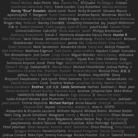
Trevor McGee
Alan Pimm
Aku
Danilo Pipi
3DQuake
PooMagoo
Cristian
montrose edmonds
Harry
Frank Lundin
Cory Kutschker
Marcos Antonio
Randy "Blue" Bowden
david curiel
Rune
Nicky Brownell
Sibusiso Mauze
wpbirney420
T. Stargazer
Punit Chaturvedi
Andrew Barrie
Minehow
Mon1k4
Mitchell Kirkwood
Mike Bonafede
Keith Bridges
Kamila Novakova Tereza Nemcova
Wogan May
NefaroX
Stanley Chen榕樹
Unearthly Interactive
Jay
Joseph McKinnon
지후 이
Rafael Jimenez
Colin Langley
Juan M Ortiz
yusuf kodat
Taliesin River
GrimeOnADime
Cabot3D
Paola Avanzo
Sarah
Philipp Krombusch
Anthony Rosbottom
Danik Z
Herminia Alexandra Franco Parra
Hunter R
Vito Petrović
Saint Deluca
Sentient chicken noodle soup
Robbe Callewaert
Michael
Shalekendar
Alexander Levenson
James
Ma. Cristina Risoli
Yota chiba
Dean Simonds
Mark Sanderson
Alexandre Lhote
hazel bat
Abhijit Prasanth
Ben Hoffman
Matthew Edgmon
Tara Exotic
Juha Lindfors
Haydon Costall
Gonzako
Tim Winkelmann
Joel Green
Cody Chow
Miguel Mendez
Mario Epsley
dvdcusick
Philippe Bartholi
Carlos Cardenas Negro
Squak Box
Chlo Christine
Gray
Someone Anyone
sonal
Peter Page
Saturnis#6115
Heriberto Reinoso Gallegos
Elena T
Strogg
DaskalosBCE
ManiacMayo
Michael Hirschfelder
Joshua Palfrey
A
Maximino Huertas Vila
Shansen
Pureon
Rinalds Miļicins
Monica Pirvu
家俊 吴
Jahluu
Paul Marshall
Tabia Lourenco
Redlion
HeyoNSFW
Darry
Wojciech Świątkiewicz
Jack Lynch
Peter Siemens
Ben Berntsen
Nananekoko
Ian
Davide Bortoletti
Coral
Heather Walker
Jonathan Shelley
Martín Franchi
Bianca Goldbach
Beefree
治英 矢島
Caleb Simmons
Nathan
baitham i
Maet
Jean
Fenice Ardente
Fabian Norrby
Fatimah Aziz
Andrew
Johanna Fate
Mike Weber
HARRISON PARKER
Ned Fullsom
Ergo Venatus
D
Marco De mitri
Iulian-Eduard Varvara
Jack Plummer
Temple Simpson
Jonathan Diaz
Jadriaan
paul paviot
Emma Reynolds
Michael Rampe
Anna Kasunic
mleczyk
Valeria Rosales
ZerozenSFM
tbycae
Chloe Kiso
Alastair JL
chen li
OOPS!
Alessandro & Riccardo Lazzarin
Wilhelm Nylund
Michael Bertin
Michael Stetler
Yashi Zeng
Jacob Schelbert
Malignant
Hardy
J
Moritz S.
Chihirios
Ethan Mulwee
Jonathan Correa
Rose
Jhon Magdalena
Aisha Harper
Fuji
Rupert Eveleigh
JaaySweeney
Andrei Tabone
Ruslana Dutchak
Allen Partridge
EpsilonCG
Peter Jessiman
Nikki Navaille
komito
emil
Saintetixx
Zhou Weitong
Tony Elwood
Sprague Williams
FeroshGirlSims
Worawut Pongchen
Daniel Jennings
Joshua Conard
Mike Dyer
Jeremy Fukunaga
Rockie Hoerter
鸿彬 邱
Gabriel Brenne