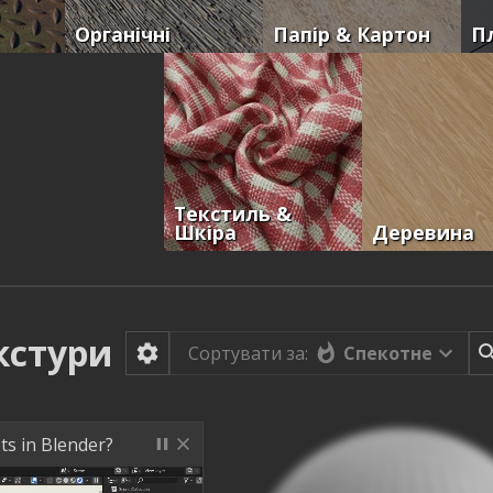
Органічні
Папір & Картон
П
Текстиль &
Шкіра
Деревина
кстури
Спекотне
Сортувати за:
ts in Blender?