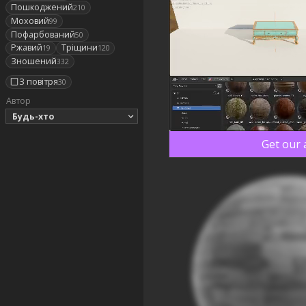
Пошкоджений
210
Моховий
99
Пофарбований
50
Ржавий
Тріщини
19
120
Зношений
332
З повітря
30
Автор
Будь-хто
Get our