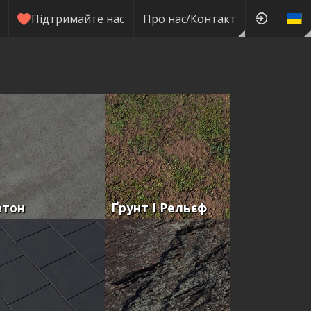
Підтримайте нас
Про нас/Контакт
етон
Ґрунт І Рельєф