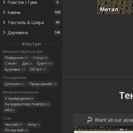
Пластик І Гума
6
Метал
Камінь
158
Текстиль & Шкіра
44
Деревина
145
Фільтри
Використовується для
Поверхня
Стіна
139
260
Стеля
Дах
Ґрунт
1
26
159
Бруківка
Об'єкт
114
137
Походження
Штучне
Природний
641
214
Те
Місцезнаходження
У приміщенні
28
На відкритому повітрі
602
Або
51
Стан
Want all our asse
Чистий
Dirty
181
14
Потертий
539