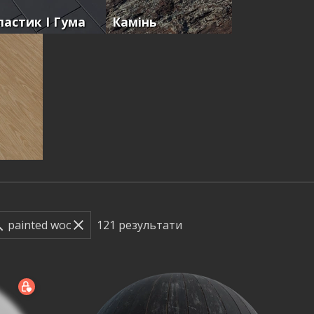
ластик І Гума
Камінь
121
результати