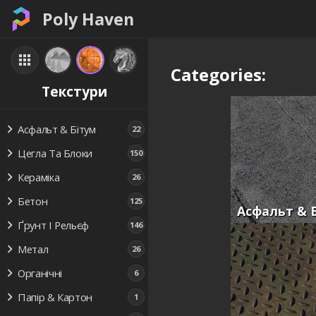
Poly Haven
Categories:
Текстури
Асфальт & Бітум
22
Цегла Та Блоки
150
Кераміка
26
Бетон
125
Асфальт & 
Ґрунт І Рельєф
146
Метал
26
Органічні
6
Папір & Картон
1