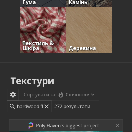
Гума
Камінь
Текстиль &
Шкіра
Деревина
Текстури
Спекотне
Сортувати за:
272
результати
Poly Haven's biggest project