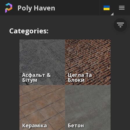
Poly Haven
Categories:
Асфальт &
Цегла Та
Бітум
Блоки
Кераміка
Бетон