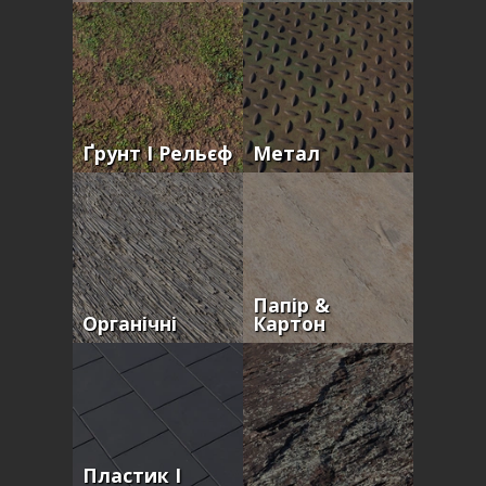
Ґрунт І Рельєф
Метал
Папір &
Органічні
Картон
Пластик І