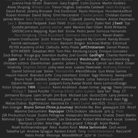
Joenne Hub-Strobl
Shannon
Gary English
Colin Dunne
Martin Koťátko
Alexis Shuping
William Lee
Trevor Hughes
Gabriella Caldwell
Vasili Rodriguez
David Beneš
Jeremy Brouwer
Erik Dodolović
Paulo Henrique
Hoodwinkedfool
Ruben Vroman
David Sibley
Emil Herzenstiel
Charles Janson
Christian Gomez
James Wilson
Niko Bidoli
Danny Arnold
CGJackB
Jeremy Nelson
Anton Heymann
Leo S
Brendon Padjasek
Evan Tillett
Bryan Applegate
Dylan Hall
J Ewell
Dys
Quddle Jameson
patrick siemer
nate
Mareno Harr Olsen
Brett Williams
GREENCom'e Mapping
Ryan Bell
Xcrow
Pedro Javier Somoza Hernando
Paul Klingberg
Olivié Bouchard
Damiano Mazzocchini
Raven Realm
Johann Oosthuizen
Scott
Robert Tolppi: Support My Content
Randy Bloom
henrik rasmussen
Greenheart
Ransom Bergen
Andreas Wetter
Edomod
PD100 Academy of Art
Clafoutis
Arttu Piisila
JeffChristiansen
Daniel Phakos
SETH WEBER
Sebastian Witt
Tom Pike
Kenleung Leung
Enrique Gonzalez
Zack Bishop
Rouge guy
brandon dudley
Joel Gordils
GadFlight
Charles Herrmann
Justin
LvH
K Anon
Richie
Karim Mohamed
Weichnudel
Marcus Grennborg
christian cuttino
DaveHuman
juanito
Johan L
Theresa A. Carroll
Iain Black
Einarr
Volatility
Stephen Smith
joshy west xoxo
Łukasz Pawłowski
Anthony Dilmore
Daniel Schmid Leal
Steele
Nitrosimi96
ANonEMoose
Gun Metal Games
macoll macoll
Brandon Joffe
Cory robertson
Ember
Sage Himeros
Sweeper3D
Bruno Yudi
Daddios Studios
Aleksey Pollack
Lotus
Fabrizio Guidotti
Esbern Hansen
ran nie
Justper's Furry Avatar World
Kevin LomondDesign
Victor Ghyssens
749R
CGautos
Kevin Anderson
dusan tomas
Jegregg
Travis Lemieux
Philipp T
David Pulcifer
Thomas Elliott
John Gutwin
Sara Tarr
Shay
CT
Jermaine Bouyea
Liam Smyth
Jim Bob
Michael Loh
doctor25th
Larry Jenkins
sv
Andrew Lamb
Hamad
rendered_pixel
der_mihi
Worked Wood
Alan Figg
Matias Dubos
BigWhiteLion
Karolina En
David Curiel
alec1025
BeepCodeMusic
Ben Granger
Bruno Simon (Three.js Journey)
Michelle Ma
Ben
glassapple 325
Woof
Maxime Detournière
Rayscaper
Chris Dickson
idkdude
성익 김
Piotr
JSR Production house
Dustin Pettegrew
Alessandro Mennonna
Onalist
Devin Martin
Mehmet Oguz Derin
Quinn Kowitt
Lee Stranahan
Robert Whitehead
kocat
Grawlix
Hampus Linden
Alex Vega
orestis picard
S Waugh
Arjen Plakke
Noah Kollmannsberger
Niko
Austin Root
Misha Samorodin
Zach wood
Tabatha Lyn
Andrew Sprague
Karsten Eckelt
Tony
VolkEnVaderland
Raizzer47
Pablo Portal
Viktoriya
MisterBKWolf
שי יעקוב
DerHitsch