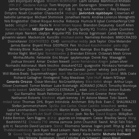
Dan Bojorquez Angulo
Williem McWhorter
Liam Tanaka
Mahmoud Khetabi
יניב חלה
Sladana Vukoja
Tom Weijnjes
jen
Danarogon
Streemer
Eli Mason
James Simpson
Hollow_Jenza
eje
지환 이
log
luke harrison
C
Ray Delapaz
Dmytro
Noah Couallier
Character34
indiiglo
Javlonbek rajabbayev
Crewman 47
Isabelle Lamarque
Michael Shimniok
Jonathan Harris
Andrea Lorenzo Mereghetti
Nils Ringlstetter
Osbiel Roque Arocha
Rebecca
Humza R Iqbal CombatNinja1269
laddc
sellig64
Javier
Radix N
Ariel Ilmari Kajava
Brandon DeLauney
Geoff Allen
Kamran Kadirov
MELUIP Store
Alpha3
Spotty Spotty YQ
TrixMix
Julian Quintero
julian reyes
Nareon
claytpn
Alquiler PS5
Era Rerza
bjgrimoari
Caleb Mcmullen
giovanni varani
Mackenzie
KuroShi
michael sierra
Nameless Renders
MMDCRAZED
DivineXavier
DEATHSTEED
Cli4D
vamsidhar reddy
Jack Taylor
Olov Melander
James Barrie
Bryant Price
DEEPNOX
Pen
Michael Koschmieder
pato dlgv
Wrinkly Blink
Ruben
Jesper Elling
Onooka
Kseniya
Boo Bugless
Mesaland
Winter Night
Mert İyiiz
forrobloxdev
J. Brendan Elmore
Octavia's Mesh Grove
MinhazMurks
Fxntxnile
Eric Moyer
qaylanuraya
Derek Ray
Waaagghh
Joshua Vincent
Amar
Declan Newell
Javier Fernández Alegre
julian silver
Nomadic Astronaut
Mark Vecchio
dosuken0122
quagootle
Hirokazu Yamakura
enitzur
Zephon
Gil Bruvel
Matthew Zaneski
junior
whitey
Jack John
Will Makes Beats
SupremeAhegao
nori
Marlise Launstein
Vesperal Mind
Milk Crate
Richard Gallagher
Firelegend
Toby Meadows
Tyler Huff
Adam N'Diaye
Gerardo Orozco
Oskar Mendez
NoGreatMystery
Bike Kefeli
shiipi
Arthur Lops
Oliver Cromwell
Tomer Meltser
Luke Ridehalgh
ADRIANO JONUS
Timothy Montoya
soda basket
SANTIAGO SANTOS ESTRADA
j_ edak
Josue Uribe
Anton Rubets
Gui Ramalho
Noah Patterson
Jomenikia
Bennett Greene
Peter Hale
Nathaniel Roberts
Mechrot
elijah kenney
J H
Astone Massie
Tobi Staerk
milad tatar
Thomas
DHL
Bryan Intindola
Archman
Billy Bob
Evan C
SHALIWA233
Stefan Jammertzheim
SpiSlu
Joe Carlos
Oscar Castillo
bleached
senko
Lasse Leonhardsen
3darchstuffs
Martin Wells
Skittlq
SquareIsNotCool
Tobias
אילון קשת
Purple-H's Art Stuff
Oliver Lemke
Josh
No No
David Rogers
MilkyBun
Eddie Benton
Sam Biggins
윤구선
gupries on Instagram
Cassie
Bradley Savoy
Wing
Beehhhh112
Chikato 710
imma zamora
John Churchill
TwinX
Nhật Tiến Trần
승하 이
Facundo David Lazzaro
Stenz
Filomeno Saraiva
logan pratt
Rhys lg
Aki Jae
TheMellowMelody
Jack Ryan
Brad Leikam
Nasi Paru Bu Amin
Jazmin Lang
宥任 陳
St
Gooo Tang
Nicolas Hafner
gyomh
adaktyl
Kiara Battle
Michelle Rothwell
Niki Shterev
RussJones
Lloyd Collidge
Lev Schwartz
Jason Mault