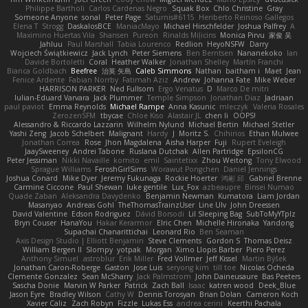
Philippe Bartholi
Carlos Cardenas Negro
Squak Box
Chlo Christine
Gray
Someone Anyone
sonal
Peter Page
Saturnis#6115
Heriberto Reinoso Gallegos
Elena T
Strogg
DaskalosBCE
ManiacMayo
Michael Hirschfelder
Joshua Palfrey
A
Maximino Huertas Vila
Shansen
Pureon
Rinalds Miļicins
Monica Pirvu
家俊 吴
Jahluu
Paul Marshall
Tabia Lourenco
Redlion
HeyoNSFW
Darry
Wojciech Świątkiewicz
Jack Lynch
Peter Siemens
Ben Berntsen
Nananekoko
Ian
Davide Bortoletti
Coral
Heather Walker
Jonathan Shelley
Martín Franchi
Bianca Goldbach
Beefree
治英 矢島
Caleb Simmons
Nathan
baitham i
Maet
Jean
Fenice Ardente
Fabian Norrby
Fatimah Aziz
Andrew
Johanna Fate
Mike Weber
HARRISON PARKER
Ned Fullsom
Ergo Venatus
D
Marco De mitri
Iulian-Eduard Varvara
Jack Plummer
Temple Simpson
Jonathan Diaz
Jadriaan
paul paviot
Emma Reynolds
Michael Rampe
Anna Kasunic
mleczyk
Valeria Rosales
ZerozenSFM
tbycae
Chloe Kiso
Alastair JL
chen li
OOPS!
Alessandro & Riccardo Lazzarin
Wilhelm Nylund
Michael Bertin
Michael Stetler
Yashi Zeng
Jacob Schelbert
Malignant
Hardy
J
Moritz S.
Chihirios
Ethan Mulwee
Jonathan Correa
Rose
Jhon Magdalena
Aisha Harper
Fuji
Rupert Eveleigh
JaaySweeney
Andrei Tabone
Ruslana Dutchak
Allen Partridge
EpsilonCG
Peter Jessiman
Nikki Navaille
komito
emil
Saintetixx
Zhou Weitong
Tony Elwood
Sprague Williams
FeroshGirlSims
Worawut Pongchen
Daniel Jennings
Joshua Conard
Mike Dyer
Jeremy Fukunaga
Rockie Hoerter
鸿彬 邱
Gabriel Brenne
Carmine Ciccone
Paul Shewan
luke gentile
Lux_Fox
azbeaupre
Binsei Numao
Quade Zaban
Aleksandra Davydenko
Benjamin Newman
Kumatora
Liam Jordan
Masanyao
Andreas Gohl
TheThomasTrainzUser
Line Ulv
John Dreessen
David Valentine
Edson Rodriguez
Dávid Borsodi
Lil Sleeping Bag
SubToMyYTplz
Bryn Couser
HanaYou
Hakar Kerarmor
Elric Chen
Michelle Hironaka
Yandong
Supachai Chanarittichai
Leonard Rio
Ben Seaman
Axis Design Studio | Elliott Benjamin
Steve Clements
Gordon S
Thomas Deisz
William Bergen II
Slompy
yotpak
Morgan
Ximo Llopis Barber
Piero Perez
Anthony Simuel
astroblur
Erik Miller
Fred Vollmer
Jeff Kissel
Martin Býšek
Jonathan Caron-Roberge
Gaston
Jose Luis
seryong kim
till toe
Nicolas Ocheda
Clemente Gonzalez
Sean McSharry
Jack Palmstrom
John Daineusaure
Bas Peeters
Sascha Donie
Marvin W Parker
Patrick
Zach Ball
Isaac
katren wood
Deek_Blue
Jason Eyre
Bradley Wilson
Cathy W
Dennis Torosyan
Brian Dolan
Cameron Koch
Xavier Caliz
Zach Robyn
Fizzle
Lukas Ess
andrea cerini
Keerthi Pachala