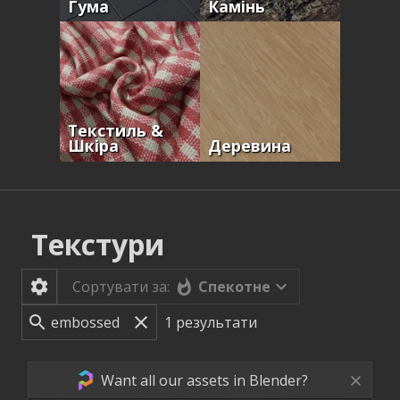
Гума
Камінь
Текстиль &
Шкіра
Деревина
Текстури
Спекотне
Сортувати за:
1
результати
Want all our assets in Blender?