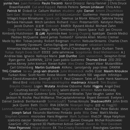
yunlai hao
Juan Fonseca
Paulo Trecenti
Karol Droszcz
Fancy Flannel
J Chris Druce
BraanFlakes08
Cut and Ripped
Patrick Perkins
Simon Lindauer
Chris Arko
Patrick M
Didadi Le
Callum Walton
etudenc
zylo
Daniel
Artem Zhuzhlikov
Sam Gao
Womp
Francois Lord
AirSickLowLander
Guillermo
Henrik Lindqvist
Village's hope Miniatures
Spark Lab
Seamus
La Monk
Kitsun3
Sabrina Yeong
Barbara Hanusiak
Mitch Landers
Richard
Haan
Pressman505
Katelynn Parsec
Jacob Duhon
포로루
Deborah
84d93r
Ryszard Abdul
Michael Zahn
Diego Bermudez
Raw Magic
Kelly Tomlinson | Vision Space
VuD
Jaii Orozco
Kimberly Hutchinson
貴 山崎
Ayomide Awe
Sicong Ouyang
bjakbjak
Davide Medici
Padraic McQuarrie
david james
Toriten57
Ginsnile Allen
Moritz Cremer
Made by Miri
Tobias Jensby
Robert Bergman
martin
NebularStreams
Charles Chen
Anxiety Opossum
Carlos Esplugues
Jim Kneuper
sebastian botero
Almantas Vasiliauskas
Tess Cornwall
Rahul Chandwaney
Austin Durban
Travis
Yuliya
Ralph Does Stuff
EEEEE
Jelle sahmkow
Scopitones
Brad Mellesmoen
A J
Andrew Islas
Ignacio
Kalliope Marie
Josh Dunfee
Gen
viviisection
Seraphin Ernst
Ryan game
SLAWWNN_ 2214
Juan pablo Gutierrez
Thomas Elrod
ZED ZED
James Abney
John kivinen
Kieran Kuhn
Alec Drake
Desert Viber
MutantMike
Carl Glittenberg
Martin Guldbaek
AVAinc.
Lariotjandy
papi bless
DRKRM
THG Creative
lia wu
joop van drunick
Julie Woodcock
nic96
Dzät
Maxim Krioukov
Furkan Kirac
Scott North
Reese Moore
nofreelunch 100
vagueish
Infinitipo
Riverin David-Alexandre
DennyB
NAN YI
Paul Gleason
Tales of Scale
Hank Kaamura
Mind Bird
robzilla
HonorableHoplite
madmacx
AlisserB
Tim Boylan
Braulio Chavez
Logan
Wutata
Andrew Osborne
Rafal
Higgins
Angel Diaz
Courtney Xenith
Francky Tang
salem shams
Alheren
Kevin Kennedy
Carlos Abraham Gutiérrez Solis
Clemente Miralles
Tyler Vaughn
Laster
Kris
Jackson N. Rocha
Paul McManus
TheCaptainAmerica
Bryant Bennett
Evelyne I
Dániel Zarándi
BenYanken69
SomeGuyBS
Tomas Kiniulis
ShadowolfVFX
John Britti
Jack Quinn
Beth
Ebi3D
RVA DEMON
Niranjan Raghu
경문 서
Flagg3D
Lonnon Foster
Rolf Frey
Lorenzo Festa
Sergei Krutihin
Kevin Roy
Peter Balicki
steve
Joseph Salud
Facundo Martinez Pintado
polo
Mila
Dewi
Matt's Media
Stephen Grimm
microdee
Hans Wegener
Mark Sullivan
theLOF
Maya Halphon
szabolcs csaszar
Stellarator
Now Eleanor
Денис Оницев
Michał Roszkowski
GearGrit - PS2 inspired 3D Platformer Action Game!
Raven Ai
Thor Davidsen
Peter Pejanović
Hope Moore
EK
The Creaky Floorboard
Beachglass Gardens