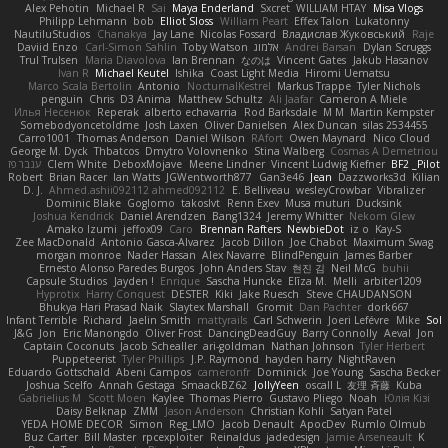
Alex Pehotin
Michael R
Sai
Maya Enderland
Sxcret
WILLIAM HTAY
Misa Vlogs
Philipp Lehmann
bob
Elliot Sloss
William Peart
Effex Talon
Lukatonny
NautiluStudios
Chanakya
Jay Lane
Nicolas Fossard
Владислав Жуковський
Raje
Daviid Enzo
Carl-Simon Sahlin
Toby Watson
אלמוג
Andrei Barsan
Dylan Scruggs
Trul Trulsen
Maria Diavolova
Ian Brennan
なのは
Vincent Gates
Jakub Hasanov
Ivan R
Michael Keutel
Ishika
Coast Light Media
Hiromi Uematsu
Marco Scala Bertolin
Antonio
NocturnalKestrel
Markus Trappe
Tyler Nichols
penguin
Chris
D3 Anima
Matthew Schultz
Ali Jaafar
Cameron A Miele
Илья Несенюк
Reperak
alberto echavarria
Rod Barksdale
M M
Martin Kempster
Somebodyoncetoldme
Josh Laxen
Oliver Danielsen
Alex Duncan
silas 2534455
Carro1001
Thomas Anderson
Daniel Wilson
RAfort
Owen Maynard
Nico Cloud
George M. Dyck
Thbatcos
Dmytro Volovnenko
Stina Walberg
Cosmas A Demetriou
ענבר פז
Clem White
DeboxMojave
Meene Lindner
Vincent Ludwig Kiefner
BF2 _Pilot
Robert
Brian Racer
Ian Watts
JGWentworth877
Gan3e46
Jean
Dazzworks3d
Kilian
D. J.
Ahmed.ashii092112 ahmed092112
E. Belliveau
wesleyCrowbar
Vibralizer
Dominic Blake
Goglomo
takoslvt
Renn Exev
Musa muturi
Ducksink
Joshua Kendrick
Daniel Arendzen
Bang1324
Jeremy Whitter
Nekom Glew
Amako Izumi
jeffox09
Caro
Brennan Rafters
NewbieDot
iz o
Kay-S
Zee MacDonald
Antonio Gasca-Alvarez
Jacob Dillon
Joe Chabot
Maximum Swag
morgan monroe
Nader Hassan
Alex Navarre
BlindPenguin
James Barber
Ernesto Alonso Paredes Burgos
John Anders Stav
현진 김
Neil McG
buhii
Capsule Studios
Jayden !
Enrique
Sascha Huncke
Elīza M.
Melli
arbiter1209
Hyprotix
Harry Conquest
DESTER
Kiki
Jake Ruesch
Steve CHAUDANSON
Bhukya Hari Prasad Naik
Slaytex Marshall
Gromit
Dan Pachter
dork667
Infant Terrible
Richard
Jaelin Smith
mattyrails
Carl Schwerin
Joeri Lefévre
Mike
Sol
J&G
Jon
Eric Manongdo
Oliver Frost
DancingDeadGuy
Barry Connolly
Aeval
Jon
Captain Coconuts
Jacob Schealler
ari-goldman
Nathan Johnson
Tyler Herbert
Puppeteerist
Tyler Phillips
J.P. Raymond
hayden harry
NightRaven
Eduardo Gottschald
Abeni Campos
cameronfr
Dominick
Joe Young
Sascha Becker
Joshua Scelfo
Annah Gestaga
SmaackBZ62
JollyYeen
oscall L
友理 斉藤
Kuba
Gabrielius M
Scott Moen
Kaylee
Thomas Pierro
Gustavo Pliego
Noah
Юлія Кізі
Daisy Belknap
ZMM
Jason Anderson
Christian Kohli
Satyan Patel
YEDA HOME DECOR
Simon
Reg_LMO
Jacob Denault
ApocDev
Rumlo Olmub
Buz Carter
Bill Master
rpcexploiter
Reinaldus
jadedesign
Jamie Arseneault
K