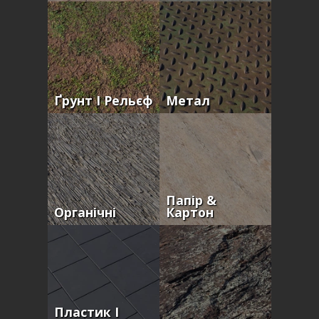
Ґрунт І Рельєф
Метал
Папір &
Органічні
Картон
Пластик І