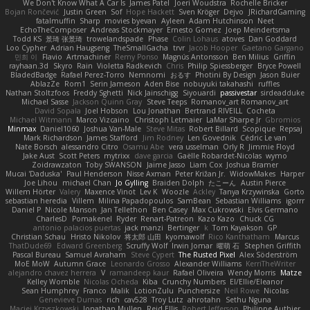
We Don't Know What A Car Is
James Patel
Joeri Woudstra
Rochelle Bricker
Bojan Rončević
Justin Green
Sof
Hope Hackett
Sven Kröger
Dejvo
JRichardGaming
fatalmuffin
Sharp
movies byevan
Ayleen
Adam Hutchinson
Neet
EchoTheComposer
Andreas Stockmayer
Ernesto Gomez
Joep Meindertsma
Todd KS
景琦 张景琦
trowelandspade
Phase
Colin Lohaus
atoves
Dan Goddard
Loo Cypher
Adrian Haugseng
TheSmallGacha
trvr
Jacob Hooper
Gaetano Gargano
민희 이
Flavio
Artmachiner
Remy Ponso
Magnús Antonsson
Ben Milius
Griffin
rayhaan.3d
Skyro
Rain
Violetta Radkevich
Chris
Philip Spiessberger
Bryce Powell
BladedBadge
Rafael Perez-Torro
Nemnomi
おるす
Photini By Design
Jason Buier
AblazZe
Rom1
Serin Jameson
Aden Bise
nobuyuki takahashi
ruffles
Nathan Stoltzfoos
Freddy Sghetti
Nick Jainschigg
Siyouardi
passivestar
sirdeadduke
Michael Sasse
Jackson Quinn Gray
Steve Teeps
Romanov_art Romanov_art
David Sopala
Joel Hobson
Lou Jonathan
Bertrand RIVEILL
Cocheta
Michael Witmann
Marco Vizcaino
Christoph Letmaier
LaMar Sharpe Jr
Gbromios
Minmax
Daniel1060
Joshua Van-Male
Steve Mitas
Robert Billard
Scopique
Repsaj
Mark Richardson
James Stafford
Jim Rodney
Len Govednik
Cédric Le van
Nate Borsch
alessandro Citro
Osamu Abe
vera usselman
Orly R
Jimmie Floyd
Jake Aust
Scott Peters
mytrixx
dave garcia
Gaëlle Robardet-Nicolas
wymo
Zoidrawzaton
Toby SWANSON
Jaime Jasso
Liam Cox
Joshua Bramer
Mucai 'Daduska'
Paul Henderson
Nisse Axman
Peter Križan Jr.
WidowMakes
Harper
Joe Lihou
michael Chan
Jo Gylling
Braiden Dolph
たこーん
Austin Pierce
Willem Hörter
Valery
Maxence Vinot
Lev K
Woozle
Ackley
Tanya Krzywinska
Gorto
sebastian heredia
Villem
Milina Papadopoulos
SamBean
Sebastian Williams
igorrr
Daniel P
Nicole Manson
Jan Tellethon
Ben Casey
Max Cukrowski
Elvis Germano
CharlesD
Pomakenel
Ryder
Renart-Patreon
Kazo Kazo
Chuck CG
antonio palacios puertas
jack manzi
Bertinger
k
Tom Kayakson
GP
Christian Schau
Hristo Nikolov
将太郎 山田
kyomawolf
Rico Kanthatham
Marcus
ThatDude69
Edward Greenberg
Scruffy Wolf
Irwin Jomar
曜萌 石
Stephen Griffith
Pascal Bureau
Samuel Avraham
Steve Cypert
The Rusted Pixel
Alex Söderström
MoE MoW
Autumn Grace
Leonardo Grosso
Alexander Williams
KerriTheWriter
alejandro chavez herrera
V
ramandeep kaur
Rafael Oliveira
Wendy Morris
Matze
Kelley Womble
Nicolas Ocheda
Kiba
Crunchy Numbers
El/Ellie/Eleanor
Sean Humphrey
Franco
Malik
LotionZulu
Punchersize
Neil Rowe
Nicolas
Genevieve Dumas
rich
cav528
Troy Lutz
ahrotahn
Sethu Nguna
Maciej Krzyszkowski
Jonathan Mullen
Reid Ellis
Robert Jefferson
Philippe Authier