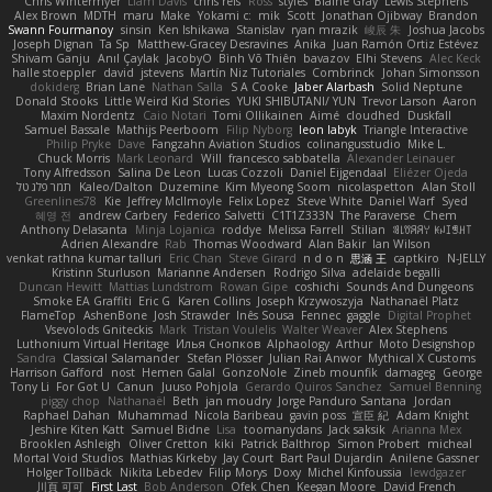
Chris Wintermyer
Liam Davis
chris reis
Ross
styles
Blaine Gray
Lewis Stephens
Alex Brown
MDTH
maru
Make
Yokami c:
mik
Scott
Jonathan Ojibway
Brandon
Swann Fourmanoy
sinsin
Ken Ishikawa
Stanislav
ryan mrazik
峻辰 朱
Joshua Jacobs
Joseph Dignan
Ta Sp
Matthew-Gracey Desravines
Anika
Juan Ramón Ortiz Estévez
Shivam Ganju
Anıl Çaylak
JacobyO
Bình Võ Thiên
bavazov
Elhi Stevens
Alec Keck
halle stoeppler
david
jstevens
Martín Niz Tutoriales
Combrinck
Johan Simonsson
dokiderg
Brian Lane
Nathan Salla
S A Cooke
Jaber Alarbash
Solid Neptune
Donald Stooks
Little Weird Kid Stories
YUKI SHIBUTANI/ YUN
Trevor Larson
Aaron
Maxim Nordentz
Caio Notari
Tomi Ollikainen
Aimé
cloudhed
Duskfall
Samuel Bassale
Mathijs Peerboom
Filip Nyborg
leon labyk
Triangle Interactive
Philip Pryke
Dave
Fangzahn Aviation Studios
colinangusstudio
Mike L.
Chuck Morris
Mark Leonard
Will
francesco sabbatella
Alexander Leinauer
Tony Alfredsson
Salina De Leon
Lucas Cozzoli
Daniel Eijgendaal
Eliézer Ojeda
תמר פלג טל
Kaleo/Dalton
Duzemine
Kim Myeong Soom
nicolaspetton
Alan Stoll
Greenlines78
Kie
Jeffrey McIlmoyle
Felix Lopez
Steve White
Daniel Warf
Syed
혜영 전
andrew Carbery
Federico Salvetti
C1T1Z333N
The Paraverse
Chem
Anthony Delasanta
Minja Lojanica
roddye
Melissa Farrell
Stilian
ꌃ꒒ꀎꋪꋪꌩ ꀘꈤꀤꁅꃅ꓄
Adrien Alexandre
Rab
Thomas Woodward
Alan Bakir
Ian Wilson
venkat rathna kumar talluri
Eric Chan
Steve Girard
n d o n
思涵 王
captkiro
N-JELLY
Kristinn Sturluson
Marianne Andersen
Rodrigo Silva
adelaide begalli
Duncan Hewitt
Mattias Lundstrom
Rowan Gipe
coshichi
Sounds And Dungeons
Smoke EA Graffiti
Eric G
Karen Collins
Joseph Krzywoszyja
Nathanaël Platz
FlameTop
AshenBone
Josh Strawder
Inês Sousa
Fennec
gaggle
Digital Prophet
Vsevolods Gniteckis
Mark
Tristan Voulelis
Walter Weaver
Alex Stephens
Luthonium Virtual Heritage
Илья Снопков
Alphaology
Arthur
Moto Designshop
Sandra
Classical Salamander
Stefan Plösser
Julian Rai Anwor
Mythical X Customs
Harrison Gafford
nost
Hemen Galal
GonzoNole
Zineb mounfik
damageg
George
Tony Li
For Got U
Canun
Juuso Pohjola
Gerardo Quiros Sanchez
Samuel Benning
piggy chop
Nathanaël
Beth
jan moudry
Jorge Panduro Santana
Jordan
Raphael Dahan
Muhammad
Nicola Baribeau
gavin poss
宣臣 紀
Adam Knight
Jeshire Kiten Katt
Samuel Bidne
Lisa
toomanydans
Jack saksik
Arianna Mex
Brooklen Ashleigh
Oliver Cretton
kiki
Patrick Balthrop
Simon Probert
micheal
Mortal Void Studios
Mathias Kirkeby
Jay Court
Bart Paul Dujardin
Anilene Gassner
Holger Tollbäck
Nikita Lebedev
Filip Morys
Doxy
Michel Kinfoussia
lewdgazer
川頁 可可
First Last
Bob Anderson
Ofek Chen
Keegan Moore
David French