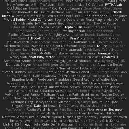
Pete
Alex Harvill
Lauri Kananen
wheany
Unreal Sensei
tchaikovsky2
Taylor J Peters
Molly Footman
大重生-TheRebirth
RSH__studio
Mat
S C
Cailrdar
PYTHA Lab
OddlyBigBear
binotti lucia
IT Roy
Karabo Legwaila
Zane Olson
Chord Shore
A. Stan Konowitz
Talii
Bruce Matthews
Aria
3dfan
Xatonym
Barney
Sethesh
blendFX
Petr O
Michael Vick
Seth // Gone Indie, Bro...
Eric Pontbriand
Glenn Jones
Michael Tedder
Krystal Camprubi
Eugene Ovcharenko
Fiona Margrie
Alan Daniels
Mark Mazaitis
Jeff
The Sarah Hirsch
Paul Dolzall
Wolf Daw
kyleboze
Taylor Galen Kadee
Steven Ekholm
Stephen Ellis
Aximmetry Technologies
Sarah Wiener
Andrew Faithfull
wellingtoncrab
Ada Rose Cannon
Resilient Picture Company
Almighty Laxz
Jonathan Brandt
Szabolcs Dombi
Jose Nario
ELITECAD
Nick Storey
Ryan
Kim Vitkus
Bryan Halcott
Glyph
Jan Oliver Koch
Reggie Storm
Dan Repp
pk
Nathaniel E Bell
Benita Winckler
Kai Honeck
Íkara
Psychosadistic
Algot Nordström
Trag1cHaze
KaiCee
Kurt Wilson
Stéphane Huart
Todd Eaton
P4C1F15T
charamath
Jakob Stolz
YeGrayHound
Kevin Turner
Brian McMullen
oleko senga
Jason Ferguson
Arrangemonk
Wesley Scafe
scott bilby
Victor
George e Chianese
Ben Visser
Albatross 3D
Sam Sartor
Andrej Striezenec
normalguy
Josh Macdonald
Pafka
Byeong Chul JIN
Dumbass Dragon
Alkaza1996
jAde
Lea Seidman Hernandez
Alexander Becker
Oscar Vargas
sastun1962
Totally Normal
Jared LeClaire
Christopher Bogs
Michael Dunkley
Alex Hyner
Scott Gilbert
Matthew Gerard
Julius Brockelmann
Alex
sotiris
Teneka B.
Dale Schwiesow
Thom Rittenhouse
Marcin Ignac
Martinotti
Brandon Jordan
Frode Lund Tharaldsen
Gerard Redmond
Walter Rice
Dennis Korpel
Matthew Stevens
PIXDES Games
Michael Mayeux
George Giagias
arash tirgari
Ryan Dening
Tim Warnock
Steven
Deadlyblack
Lupo Marcio
creative mart
M Tera
Sebastian Karlsson
Iaian7 / John Einselen
AsTheRainFell
Volkor
Rijndael
Patrick T Sullivan
Alexander Rath
david mares
Nayden Dochev
Moira
Never Give Up
Sunamii
Ryan Rohrer
Andrew Oakley
Maraz
Mark Kohalmy
Michigan J Frog
Harvey Fong
CJ Guzman
Beefyblimps
Joakim Dahl
Jose
BingusGringus
Dale
Sid Brown
Jānis Circenis
Masashi Ueda
Bill Kinnon
Max Topham
Austin Walzl
Hannes
Rens Bais
qualtro
Piotr
Andrew Stevenson
anthony lawrence
Stuart Marsh
Frans Verbaas
Adam Murtomaa
Phil Galler
Matthew Garnett-Frizelle
Saliven
Markus Michael Egger
Andrew
J
Caramel the Vixen
Timothy J. Aveni
Moth
James Miller
z
Nico Marniok
Timothy G. McKenna
MY.NIGNIG Jr.
Kigon
John Cido
Der12teEisvogel
Brad Corlett
Basti
maj
LaCimaise
Thom Bakker
Chogang
Jason Pielak
Tiran Dagan
Claude GIROLET
Darian Smith