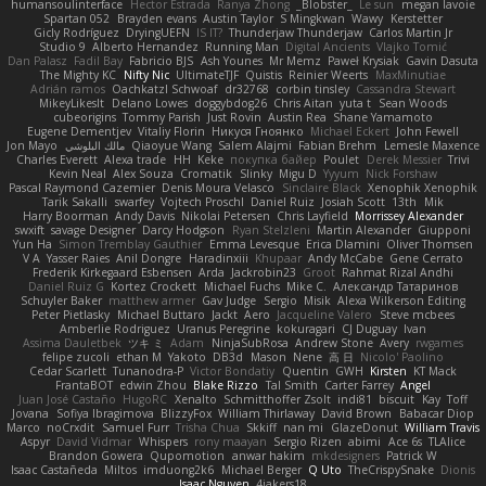
humansoulinterface
Hector Estrada
Ranya Zhong
_Blobster_
Le sun
megan lavoie
Spartan 052
Brayden evans
Austin Taylor
S Mingkwan
Wawy
Kerstetter
Gicly Rodríguez
DryingUEFN
IS IT?
Thunderjaw Thunderjaw
Carlos Martin Jr
Studio 9
Alberto Hernandez
Running Man
Digital Ancients
Vlajko Tomić
Dan Palasz
Fadil Bay
Fabricio BJS
Ash Younes
Mr Memz
Paweł Krysiak
Gavin Dasuta
The Mighty KC
Nifty Nic
UltimateTJF
Quistis
Reinier Weerts
MaxMinutiae
Adrián ramos
Oachkatzl Schwoaf
dr32768
corbin tinsley
Cassandra Stewart
MikeyLikesIt
Delano Lowes
doggybdog26
Chris Aitan
yuta t
Sean Woods
cubeorigins
Tommy Parish
Just Rovin
Austin Rea
Shane Yamamoto
Eugene Dementjev
Vitaliy Florin
Никуся Гноянко
Michael Eckert
John Fewell
Jon Mayo
مالك البلوشي
Qiaoyue Wang
Salem Alajmi
Fabian Brehm
Lemesle Maxence
Charles Everett
Alexa trade
HH
Keke
покупка байер
Poulet
Derek Messier
Trivi
Kevin Neal
Alex Souza
Cromatik
Slinky
Migu D
Yyyum
Nick Forshaw
Pascal Raymond Cazemier
Denis Moura Velasco
Sinclaire Black
Xenophik Xenophik
Tarik Sakalli
swarfey
Vojtech Proschl
Daniel Ruiz
Josiah Scott
13th
Mik
Harry Boorman
Andy Davis
Nikolai Petersen
Chris Layfield
Morrissey Alexander
swxift
savage Designer
Darcy Hodgson
Ryan Stelzleni
Martin Alexander
Giupponi
Yun Ha
Simon Tremblay Gauthier
Emma Levesque
Erica Dlamini
Oliver Thomsen
V A
Yasser Raies
Anil Dongre
Haradinxiii
Khupaar
Andy McCabe
Gene Cerrato
Frederik Kirkegaard Esbensen
Arda
Jackrobin23
Groot
Rahmat Rizal Andhi
Daniel Ruiz G
Kortez Crockett
Michael Fuchs
Mike C.
Александр Татаринов
Schuyler Baker
matthew armer
Gav Judge
Sergio
Misik
Alexa Wilkerson Editing
Peter Pietlasky
Michael Buttaro
Jackt
Aero
Jacqueline Valero
Steve mcbees
Amberlie Rodriguez
Uranus Peregrine
kokuragari
CJ Duguay
Ivan
Assima Dauletbek
ツキ ミ
Adam
NinjaSubRosa
Andrew Stone
Avery
rwgames
felipe zucoli
ethan M
Yakoto
DB3d
Mason
Nene
高 日
Nicolo' Paolino
Cedar Scarlett
Tunanodra-P
Victor Bondatiy
Quentin
GWH
Kirsten
KT Mack
FrantaBOT
edwin Zhou
Blake Rizzo
Tal Smith
Carter Farrey
Angel
Juan José Castaño
HugoRC
Xenalto
Schmitthoffer Zsolt
indi81
biscuit
Kay
Toff
Jovana
Sofiya Ibragimova
BlizzyFox
William Thirlaway
David Brown
Babacar Diop
Marco
noCrxdit
Samuel Furr
Trisha Chua
Skkiff
nan mi
GlazeDonut
William Travis
Aspyr
David Vidmar
Whispers
rony maayan
Sergio Rizen
abimi
Ace 6s
TLAlice
Brandon Gowera
Qupomotion
anwar hakim
mkdesigners
Patrick W
Isaac Castañeda
Miltos
imduong2k6
Michael Berger
Q Uto
TheCrispySnake
Dionis
Isaac Nguyen
4jakers18