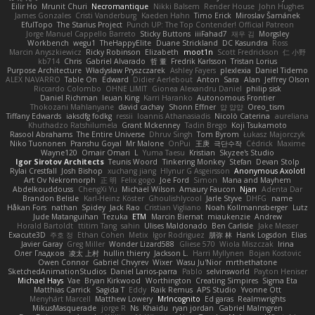
Eilir Ho
Mrunit Churi
Necromantique
Nikki Balsem
Render House
John Hughes
James Gonzales
Cristi Vanderburg
Kaeden Hahn
Timo Erick
Miroslav Šamánek
EfulTopo
The Starius Project
Punch UP: The Top Contender! Official Patreon
Jorge Manuel Cappello Barreto
Sticky Buttons
iiiFahad7
재우 김
Morgsley
Workbench
wegu1
TheHappyElite
Duane Strickland
DC Kasundra
Ross
Marcin Anyszkiewicz
Ricky Robinson
Elizabeth
moot1n
Scott Fredrickson
仁 小野
kb714
Chris
Gabriel Alvarado
哲 董
Fredrik Karlsson
Tristan Lorius
Purpose Architecture
Władysław Pryszczarek
Ashley Fayers
plexlexia
Daniel Tidemo
ALEX NAVARRO
Table On
Edward
Didier Aerlebout
Anton
Sara
Alan
Jeffrey Olson
Riccardo Colombo
OHNE LIMIT
Gionea Alexandru Daniel
philip sisk
Daniel Richman
Ieuan King
Karri Haranko
Autonomous Frontier
Thokozani Mahlanyane
david cachay
Shonn Effner
얍 얍얍
Oreo_tism
Tiffany Edwards
iaksdfg fodkg
ressii
Ioannis Athanasiadis
Nicolò Caterina
aureliana
Khuthadzo Ratshilumela
Grant Mckenney
Tadin Brego
Koji Tsukamoto
Rasool Abrahams
The Entire Universe
Dhruv Singh
Tom Byrom
Łukasz Majorczyk
Niko Tuononen
Pranshu Goyal
Mr Malone
OnPui
王庚
극단수작
Cédrick
Maxime
Wayne120
Omair Omari
L
Yuma Taesu
Kristian
Skyzee's Studio
Igor Sirotov Architects
Teunis Woord
Tinkering Monkey
Stefan
Devan Stolp
Rylai Crestfall
Josh Bishop
xuchang jiang
Hlynur G Asgeirsson
Anonymous Axolotl
Art Ov Nekromorph
正 明
Felix gogo
Joe Ford
Simon
Mana and Mayhem
Abdelkouddouss
ChengXi Yu
Michael Wilson
Amaury Faucon
Njan
Adenta Dar
Brandon Belisle
Karl-Heinz Köster
Ghoulishlycool
Jarle Styve
DHFG
name
Håkan Fors
nathan
Spidey
Jack Rao
Cristian Vigliano
Noah Kollmannsberger
Lutz
Jude Matanguihan
Tezuka
ETM
Marcin Biernat
miaukenzie
Andrew
Horald Bartoldt
ttitim Tang
sahin
Ulises Maldonado
Ben Carlisle
Jake Messer
Exacute3D
주호 정
Ethan Cohen
Metix
Igor Rodriguez
朋弥 林
Hank Logsdon
Elias
Javier Garay
Greg Miller
Wonder Lizard588
Gliese 570
Wiola Miszczak
Irina
Олег Гладков
凌太 上村
hullin thierry
Jackson L.
Harri Myllynen
Bojan Kostovic
Owen Connor
Gabriel Chvyrev
Wixer
Wasu Ju'Nior
mrthethatone
SketchedAnimationStudios
Daniel Larios-parra
Pablo
selvinsworld
Payton Heniser
Michael Hays
Vae
Bryan Kirkwood
Worthington
Creating Simpires
Sigma Eta
Matthias Carrick
Sagida T
Eddy
Raik Remus
APS Studio
Yvonne Ott
Menyhárt Marcell
Matthew Lowery
MrIncognito
Ed garas
Realmwrights
MikusMasquerade
jorge R
Ns
Khaidu
ryan jordan
Gabriel Malmgren