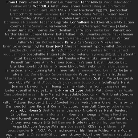
Erwin Heyms
Rafael Santisteban Baumgartner
Fenrir Fawkes
MaddieMooMoon
shuhao wang
WorldBLD
Artet
Drew Tanner
Navid Eshaq
Aubin Nicoleau
Blandine Ducrocq
JewelEyed
ANDY
Anton Friedman
時里ZYC
Joe Stadnik
Brett Schmidt
Adam Derenne
Daniel Vera Morales
Mattias Eriksson
le-cds
Jamie Oakley
Shihan Barbee
Brenden Cameron
Jay Hart
Lourens Lessing
Dominique Fitzgerald
Federico Bagarolo
Eon Valterra
NeckbeardLover445
Lucian
cooshy
Toms Seglins
Fuller Pendleton
Eduard Marsinyac
Matthew J Clarke
Danny Dimbleby
Thomas Lloyd
clenhart
Ben Wilson
minkis kim
Manenblack
Martten Maasik
Edward Maxym
BetterAsBad _
RO
SwunkusSwede
hauke lienau
HAR
valsekamerplant
Cemile Høyer
Viviane Souza
Meredith Jones
Van Gun
Brittany Martin
Robyn Roach
Kai Wu
Carr Simpson
Mike Galland
Brian Eichenberger
Syl Pu
Kevin Jeryd
Christian Tennant
SporkSkaffel
Zac Zabawa
Junzhe Zhu
nate arnold
Flynn Duniho
Pietro Piemontese
Ronnie Barnett
Todd Bennion
SpacePuffle
Tristan Fogle
Spec
Peter G
rayryeng
鸝瑩 魏
Craig Smith
fatcat
Daisuke Nagasawa
Bruf4
Anastasia Komaritska
Laurent Belcour
Kenneth Simmons
Amir Mansour
Joaquim Vergara
Lizbeth
Dakota Klatt
Bryn Morrison-Elliott
Mana
Simeon Milkov Velchevsky
Camille De Bastiani
Jenya Zenchenko
Burning Astral
Three Hats
Jamonidas
Soul Evans
Carlos Javier
Silverelitist
Dane Bucao
Salomé Lagarde
Patricio Torres
Clara Truchsess
Chantal LeBlanc
Garrett Calloway
nøixzy
Nicholas Day
Svetlin
Marco Evangelisti
Jack Kibble-White
MTU1500
Jordan Krakowski
Juuso Sipilä
SofaKing42
Frank
Jermaine Dawson
Chen Huang
Étienne Pikatoff
Sri Sonti
Bassy's Games
Bailey Rosenthal
George Luna
JEFF
Plane2House
Bob F
Matt
Zoemoney
Azula
Christopher Johansen
Harry Merrett
Respectable Studios
Phil Wilt
Dmitry Sorokin
Cookymine
Daniel Dias
Pixi_lab
MD1
Veronica
Rory
Brendan Droppo
Kelton McEwen
Rico Levitt
Liquid Cooled
Nadia
Pedro Viana
Oleksii Komarov
Can
Desmond Johnson
Richard
Roman Volobuev
Teraa Bull
Chodey
Luke Fenwick
Xindrrobo
Noura S
Brett Wheeler
Bees Wax
Nicole Pérez
Frank Hereford
Carlos Ramírez
Arianna Montanari
Ikkeii
Shannonigans
Maggie Raycheva
Richard Funnell
Leonardo Borsten
Vinicius Morgado
BluntBSE
CW Animations
Anonymous Person
鈴葵
Jeff Kraemer
Nicole Findlay
Shirley
Lisa Anders
Angus McAloon
George Willaman
Sparazza D
RKG media
Manu T
S K
Lucas Signoles
NinjARTA
Mohamedmoawad Hilal
Tamás Kuklics
Pierre Moore
seguin matthis
OneGhastlyGhoul
yannick tooy
Toby Howe
Nastassia Reutskaya