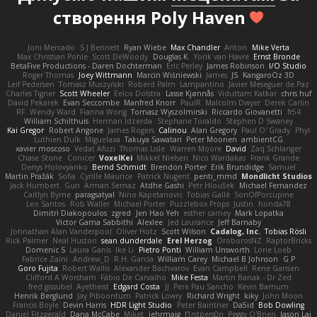
створення Poly Haven
Joni Mercado
S J Bennett
Ryan Wiebe
Max Chandler
Anton
Mike Verta
Max Christian Pohle
Scott DeWoody
Douglas K.
Yorik van Havre
Ernst Bronde
BetaFive Productions - Daren Dochterman
Eric Perley
James Robinson
I/O Studio
Roger Thomas
Joey Wittmann
Marcin Wiśniewski
James
JS
KangaroOz 3D
Leif Pedersen
Tomasz Muszyński
Roberd Palm
Lampantino
Javier Meseguer de Paz
Charles Tigner
Scott Wheeler
Eelco Dolstra
Lasse Kjønnås
Viduttam Katkar
chris huf
David Pekarek
Evan Seccombe
Manfred Knorr
PaulR
Malcolm Dwyer
Derek Carlin
RF
Wendy Ward
Fianna Wong
Tomasz Wyszolmirski
Riccardo Giovanetti
fr54
William Schilthuis
Herman Idzerda
Stephane Toraldo
Stephen D Swaney
Kai Gregor
Robert Angone
James Rogers
Calinou
Alan Gregory
Paul O' Grady
Phyl
Luthien Dulk
Miguelaxa
Takuya Sawatari
Peter Moonen
ambientCG
xavier moscoso
Vedat Afuzi
Thomas Lisle
Warren Moore
David
Zaq Schlanger
Chase Stone
Conicer
VoxelKei
Mikkel Nielsen
Nico Wardakas
Frank Grande
Denys Holovyanko
Bernd Schmidt
Brendon Porter
Erik Brundidge
Samuel
Martin Pražák
Sofia
Cyrille Maurice
Patrick Nugent
penti_mmd
Mondlicht Studios
Jack Humbert
Gun
Arman Sernaz
Atdhe Gashi
Petr Hloušek
Michael Fernandez
Caitlyn Byrne
paragsatyal
Nino Kapetanovic
Tobias Gallé
SonOfPorcupine
Leo Santos
Rob Waller
Michael Porter
Puzzlebox Props
Justin
honda78
Dimitri Diakopoulos
zgred
Jen Hao Yeh
esther carney
Mark Lopatka
Victor Gama Sabbithi
Alexlee
Jed Laurance
Jeff Barnaby
Johnathan Alan Vanderpool
Oliver Hotz
Scott Wilson
Cadalog, Inc.
Tobias Rösli
Rick Palmer
Neal Huston
sean dunderdale
Erel Herzog
OroborosNZ
RaptorBricks
Domenic S
Laura Ganis
Ike Li
Pietro Ponti
William Unsworth
Lorie Loeb
Fabrice Zaini
Andrew_D
R.H. García
William Carey
Michael B Johnson
G.P
Goro Fujita
Robert Wallis
Alexander Bachvarov
Evan Campbell
Rene Gansen
Clifford A Worsham
Fábio De Carvalho
Mike Festa
Martin Banak - Dr Zed
fred gissubel
Ayetheist
Edgard Costa
JJ
Pere Pau Sancho
Kevin Barnum
Henrik Berglund
Jay Piboontum
Patrick Lowry
Richard Wright
kiky
John Moon
Francis Boyle
Devin Harris
HDR Light Studio
Peter Baintner
Da5id
Bob Dowling
Daniel Fitzgerald
Dana McCabe
Miket
jehrmaig
f1rstpers0n
Peggy O'Brien
Jason Lai