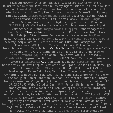
Elizabeth McCormick
Jakob Recknagel
Luke willard
Sascha Kohler
snail
Russell Wilder
Demerui
Jace Perrodin
Jeremy Ingram
isaiah M
lokjl
Mike Wellfare
ratman
Lucas M. Morone
WyvernLang
Manny Morales
Randal Falcone
Der Le
Meshal Alshammari
KhangXing Pang
Douwe
Lucas Vieira
CallumNorm
Egoknight
Limitless Designs
tylerspetgoose
maurizio sciascia
Özgür Kaan Sevindi
Kayla B
Arian Castane
Akaiseutoseu
4DN
Thomas Harvey
Giuliano Hungria
Dionicio Galarza
David Ebbevi
Eda Aydemir
Logan Cox
Kyoto Wanderer
LEE EUNHA
JoyBox19
Play Usa
panic attack
Trip boy
heeno honee
Grigorii
Nicolas Scheer
Kai Krones
magda pawlak
ikung gmr
Titans Management
Greta Gedat
Thomas Fristed
Jose Humberto Ramirez
mura
Martin Holy
Filip Zelenjak
Ali Kılıç
Антон Сергеевич
bahriye taşdelen
Sky JK Arch
Razvan Cristiadis
Leo Euden
Carbonic
Kacper K
40. I Nengah Raditya Karya Putra
Sideways
Sergio Pamies
Oliver
Viorel Vlaican
Hurt Hand
Tamagoooo
TetaBOT
Kira V
XanderDK
John B.
Mark Scott
HG Park
William Karavites
Trollstuhl HagenLord
Mark Habbish
Call Me Sensei
NotARectangle
Noelle DeCuir
jae hoon Choi
Yd C
M C
Cameron Taylor
Nenad Nikolic
Tanner Moerke
Victor Ofvergard
苏打
K Y
Galahan
Derek Anwyl
W00k13
Released 50
MeTheManwich
iosgamertool
Bob Ashton
INFADEL
Devin Mattox
Jon Martello
Jan
Wyatt Sui
LesterCovax
Cue
tran tuan
Bad Radish
Sebastian
暁子 清水
Dan Wheatley
Md. Wasif Anjum
Lewis of the Rat Brigade
Juan Pinilla
My Name
Iggy
Terifict
Kiddow
simsterns
Olivier Babet
Brandon Wilkie
BlackSkyNinja
Pavel Karapud
Daren Gallo
Peleg Tabib
Null
Cole Johnson
Joe Bergmann
Pav North
Mike Rogers
Bull Spit
Sage
Ryan Kirkland
Luke White
Yannick
falgn0n
CGSpoon
gubi
Daniel Robertson
Brennan Oort
sanxbile
Dustin McGlinchey
Matias Vialagro
lininx66
Joe Brady
Andre Buzzo
Christian Stankovic
Việt Anh Lê
LYRICS OF LIFE
Webora Studios
Sean
乐 音
Petros
眠瓏
James
John Deere
Roman Vyborny
John Woodall
an l
BZK Gaming Leo
chen zhen
MODECAM
Kevin Klever
dima sirababa
Andrew Pierce
Артем Бардин
nagi
FranklinTremplin
JL
Iustin Ocunschi
Joey Parrella
Christian Lee
Robert Hankinson
M0TH
Jack Ü
LCQP
FENG XU
Ali DeAdam
Styxx
GLASS ACT
kona
T1 Exotic
RZ
abby!
ll Stanced
Import_bpy
Hamsternator
Forest Katsch
NuWest
Antonio Castaldo
Daisy Jai
Tristan Davies
Jay Spurgeon
David Thomas
Samuel Vikse Bruvik
BusaBusa
C+HO aR
Taylor Williams
Vasily
Nikoloz Todua
ma de
Dennis Hosgood
Jared Bullard
John Dykes
Yihui Xiong
Jay Renteria
Lucie Královcová
BurpingMusquito