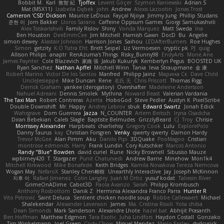
Bobbit M.
Karl
敦智 紀
Tjoffex
Levent Göçer
Szymon Kaniewski
Adrian S
Mat (M5X11)
Izabella Dębek
john
Andrew
Alexis Lazootin
Jonas Trost
Cameron 'CSD' Dickson
Maurice LeDoux
Fayçal Njoya
Jimmy Jung
Phillip Studans
준현 이
Jorn Bakker
Lloros Sarano
Caffeine Oppsum Games
Giorgi Samukashvili
Alex Tsiskarishvili
Family Rislov
Shiny
Vonda Marquez
Matt Sweda
Ina
Ben Houston
DeeEmmCee
Jim Mitchell
Hamish Gawn
DocD
Bu
Angelie
simon dewey
Alastair Johnson
Harrison Jones
Saihou
LEDAfterBurners
Roe Hughes
Simon
getzity
K.O Tsitra Eht
Brett Seipel
Liz Vermoesen
cryptic pk
PJ
quig
Allison Philips
anaptr
RenAzuma's Things
Risky_Bunny98
EndyArts
Mone Ane
James Paynter
Cole Blazevich
家維 張
Jakub Kukuryk
Kemberlyn Pegus
BOOSTED UK
Ryan Sanchez
Nathan Apffel
Mitchell Winn
Tania
Ieva Straupmane
金 康
Robert Marino
Victor De los Santos
Manfred
Philipp Jainz
Марина Ск
Dave Child
UncleJesseppe
Mike Duncan
Rene
名氏 无
Chris Priscott
Thomas Rigg
Derrick Graham
yankee (derogatory)
Overshafter
Madeleine Andersson
Nahuel Adreani
Dennis Smolek
Mythina
Noward Beast
Valerian Vardania
The Taxi Man
Robert Contreras
Azerta
HoboGod
Steve Pedler
Austyn K
PixelScribe
Double Downshift
Mr. Happy
Andrey Lebrov
sbuk
Edward Swartz
Jonah Edick
Wahrgrave
Dom Guerrera
Jazza
N_COUNTER
Artem Beitsch
Iryna Osadcha
Diran Bebekian
Caleb Slagle
Baptiste Belmudes
GrizzlyBeard
CJ
Troy
Chrisie
Morrissey Alexander
Harpbeats
charliehsy
Gregory Cook
Lulu
ExplorePolo
Danny Taurus
kay
Christian Forsgren
Venky
qwerty qwerty
Damon Hardy
Trevor McGee
Alan Pimm
Aku
Danilo Pipi
3DQuake
PooMagoo
Cristian
montrose edmonds
Harry
Frank Lundin
Cory Kutschker
Marcos Antonio
Randy "Blue" Bowden
david curiel
Rune
Nicky Brownell
Sibusiso Mauze
wpbirney420
T. Stargazer
Punit Chaturvedi
Andrew Barrie
Minehow
Mon1k4
Mitchell Kirkwood
Mike Bonafede
Keith Bridges
Kamila Novakova Tereza Nemcova
Wogan May
NefaroX
Stanley Chen榕樹
Unearthly Interactive
Jay
Joseph McKinnon
지후 이
Rafael Jimenez
Colin Langley
Juan M Ortiz
yusuf kodat
Taliesin River
GrimeOnADime
Cabot3D
Paola Avanzo
Sarah
Philipp Krombusch
Anthony Rosbottom
Danik Z
Herminia Alexandra Franco Parra
Hunter R
Vito Petrović
Saint Deluca
Sentient chicken noodle soup
Robbe Callewaert
Michael
Shalekendar
Alexander Levenson
James
Ma. Cristina Risoli
Yota chiba
Dean Simonds
Mark Sanderson
Alexandre Lhote
hazel bat
Abhijit Prasanth
Ben Hoffman
Matthew Edgmon
Tara Exotic
Juha Lindfors
Haydon Costall
Gonzako
Tim Winkelmann
Joel Green
Cody Chow
Miguel Mendez
Mario Epsley
dvdcusick