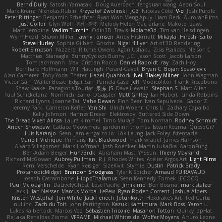
Bernd Dully
Satoshi Yamasaki
Doug Auerbach
fengquan wang
Aeon Soul
Mark Krenz
Nicholas Rubin
Krzysztof Zwolinski
JG3
Nicolas Côté
V-o
Josh Purple
Peter Rittinger
Benjamin Schechter
Ryan Won-Meng Apuy
Liam Beck
AuroranFilms
Just Gollor
Glyn Wolf
亮作 淡波
Melody Helen MacFarlane
Makoto Izawa
Marc Lemoine
Vadim Turchin
Odin3D
Travis
Moiarte3d
Tim van Helsdingen
WyrmHead
Shawn Miller
Tawny Tomsen
Andy Hickmott
Mikayla
Hiroshi Saito
Steve Hurley
Sophie Gilbert
Grische
Nigel Hillyer
Art of 3D Rendering
Robert Simpson
Nizzero
Ritchie Owens
Agon Ushaku
Zisis Psalidas
Nelson C
Matthias
Stareagle
BunnyCyclops Bunny
J.C.
Jason Scott
Jacob Larson
Tom Jachmann
Max
Cristian Rocco
Daniel Raboldt
ray
Zach Hoy
Bernhard Hoffmann
Will Hattingh
Perard-Gayot
Bryan C
Bojan Spasojevic
Alan Camerer
Toby Yoda
Thater
Hazel Quantock
Neil Blakey-Milner
John Wagman
Victor Gan
Walter Bosse
Edgar San
Pamela Case
Jeff
Modicolitor
Frank Riccobono
Shaw Kaake
Panagiotis Tourlas
果冻_JS
Dave Liewald
Stephan S
Matt Allen
Paul Schicketanz
Norimichi Sano
DGagster
Matt Griffey
Ian Hubert
Linda Robbins
Richard Lyons
Joanne Tai
Mahe Dewan
Finn Bear
Ivan Sepulveda
Gabor Z
Jeremy Park
Cameron Keffer
Yan Shi
Ulrich Woehr
Chris Li
Zachary Capalbo
Kelly Johnson
Hannes Dreyer
Elektrospy
Buttered Side Down
The Dread Vixen Alinsa
Laura Kimmel
Timo Muraja
Tom Norman
Rodney Schmidt
Arioch Snowpaw
Catface Meowmers
gardeninn thomas
Istvan Kozma
QuesoGr7
Luis Naranjo
Sean
jamie ngai to lo
Lök Leung
Jack Foley
fxtentacle
Marielli Vichique
Primaris
Kirt Blackwood
mark wrabel
James Harrison
Alvaro Villagomez
Mark Hoffman
Josh Roenker
Martin Lukačka
AaronFung
Ben-Adam Berger
Hun73rdk
Abraham Mast
YYSSun
Thierry Mayrand
Richard McGowan
Aubrey Pullman
R.J. Rhodes Writes
Atelier Argos Art
Light Films
Rémi Verschelde
Ryan Reisiger
SizeKivit
Stymie
Dustin
Patrick Brady
ProtanopicMidget
Brandon Snodgrass
Tyler K Spicher
Arnaud PUIRAVAUD
Joseph Catrambone
HippoThalamus
Sean Kennedy
Tomek LECOCQ
Paul Mcloughlin
DaLivelyGhost
Lose Pacific
Jimikimo
Ben Bosma
mark stalzer
Jack J
Ian Neisser
Marcus Morba
LePew
Ryan Roden-Corrent
Joshua Albers
Kristen Westphal
Jon White
Jack Fenech
Jotunkottr
Hexdrake's Art
Ted Curtis
nullinc
Zach du Toit
John Partington
Kazuki Kamimura
Mark Boss
Yaron L.
Lukas Kalbertodt
Marcos Vaz
Sébastien Tricoire
Masanori Tottori
QuirkyTopHat
ReJ aka Renaldas Zioma
VFRAME
Michael Whiteside
Wolfer Moyens
Arturo Leone