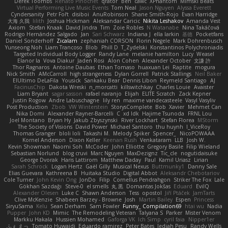
Derek Toombs
Renato Pinochet
qrator
Ben
cawc
XPhantom
Mimski Beats
Virtual Performing Live Music Events
Tom Neal
Jason Nguyen
Alyssa Everett
Cyndersanity
Petr Fořt
disiboi
AnuRobinson
Shane Smith-Rojo
Evan Harridge
大海 久我
lilith
Joshua Hickman
Aleksandar Caricic
Nikita Leshakov
Amanda Vest
Axiom
Stefan Knaak
David Jindra
Tim
Zoie Robles
N Watanabe
Nina Takáčová
Rodrigo Hernández Salgado
Jan
Sari Schwarz
Indiana J
ella larkin
基德
Pocketfans
Daniel Sonderhoff
Zicalam
zephaniah CORSON
Florin Negele
Mark Dohrenbusch
Yunseong Noh
Liam Trancoso
Blob
Phill D
T_Zydelski
Konstantinos Polychroniadis
Targeted Individual Body Logger
Randy Lane
melanie hamilton
Lucy
Weasel
Elanor la
Vova Diakur
Jaden Rosi
Alon Cohen
Alexander October
文謙 許
Thor Ragnaros
Antoine Daubas
Ethan Tomaso
huaxuan Lei
Raptite
mogura
Nick Smith
AMcCarroll
high strangeness
Dylan Gorrell
Patrick Stallings
Neil Baker
ElUltimo DeLaFila
Yousick
Sankaku Bear
Dennis Libon
Reymeld Santiago
AJ
FacinusChip
Dakota Wreski
n_morcatti
killswitchkay
Charles Louie
Avaister
Liam Bryant
sagar sasson
rafael naranjo
Elijah
ELITE Scratch
Zack Kepner
Justin Rogow
Andre Labuschagne
lily ren
maxime vandecasteele
Vasyl Vasyliv
Post Production
Zbob
VW Winterstein
StorysComplete
Bob
Xavier
Mehmet Can
Nika Domi
Alexander Rayner-Barcelli
C
xd Idk
Hajime Tsunoda
FRNL Lou
Joel Montano
Bryan Hy
Jakub Zbyszynski
River Lockhart
Stefan Florea
MStorm
The Society of Visions
David Power
Michael Santoro
thu huynh
I_ViceRoy
Thomas Granger
bloli loli
Takashi M.
Melody Spiker
Spencer_
NicoPOWAAA
Kornel Anderson
Dixon Keller
Keenan Rush
Venkataram
LLB
Josh W.
Kevin Showman
Naomi Soh
McCoder
John Elliotte
Gregory Basile
Filip Wieland
Sebastian Norlund
blog cruvi
Marc Nguyen
MaxDezignz
Tic_cle
nogutidaisuke
George Dvorak
Haris Lattirom
Matthew Daday
Paul
Kamil Uriasz
Lirian
Sarah Schrock
Logan Hertz
Gaël Gilly
Musical Nexus
Buttmunky1
Danny Sale
Elias Guevara
Kathreena B
Huitaka Studio
Digital Abbot
Aleksandr Chebotariov
Cole Turner
John Kevin Ong
JonDo
Filip
Cornellus Pendrahgon
Striker The Fox
Lale
Gökhan Sazdağı
Steve-0
el smells
丸 黒
Domantas Jokšas
Eduard
EvilQ
Alexander Olesen
Luke C
Shawn Anderson
Tess
opostol
Jiří Ptáček
JamTarts
Clive McKenzie
Shabeen Barzey - Browne
Josh
Martin Bailey
Espen
Princess
SiryuSama
Kelu
Sean Derham
Sam Fowler
Funny_ Compilation69
htai wu
Nadia
Pupper
John KD
Mimic
The Remodeling Veteran
Talyana S
Parker
Mister Venom
Markku Hakala
Hussien Mohamed
Gaforga VK
Ich Simp
cyril faia
Nipper1er
ふぇ えっ
Tomato Huwaidi
Eduardo ramirez
Peter Bates
Jediah Pesu
Randy Wells