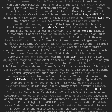
Benjamin Learmonth
Claudia Toyama
Von Piper Flowers
Søren Rosendahl
Van Den Heuvel Matthew
Alberto Ferrer Lara
Edo Salvej
Pzit
✧ 𝔪𝔞𝔯𝔦 ✧
eeee
Aurora Nights Studio
Dougal Henken
Attila Malarik
uujann
D1REW00F
Ryan Dunn
mura
Jose Espinoza
iiiimmmm
Matthias LN
SteelDriver
Henri49
Solid Jake
Ricardo Negrete
Саша Ячмень
Solacen
Martynas Gurskas
PlaytestDS
Aren
Paul R LeBlanc
vikky
sepehr sabour
Silly Killy
Benoît Texier
Matthew Jeffs
Kelly Port
Tony Johnson
Sadie J. Foxx
SilentWatcher28
Jose Francisco Martinez
The Name Brand Company
Bouillard
Patrick Ryan
Keu
皓欽 涂
Chris DeVere
Foxokles
garzatron
cyclump
Joshua Dunfee
Giulio Chiaramonte
John Doe
Mornè Blake
Mateusz Relinger
Elia ALMALIKI
JC
uiiunan
Rongina
DigiTaco
Thierwaechter
Francois Gandon
Aaron Mceachern
kath
AREA 6
Alan Farkas
Humoud Al-Amiri
Rasmus Hauge
Arlene Lukkarila
ColdRice25
Anthea Ward
Peter Mark Wittmann
Pascal Scrivani
Elias Jimenez
Lawrence Rogers
Kurt Boyer
Risk 📀
Andreea Cosma
Dan Greenheck
Annette Pew
Stories Beyond The Borders
Spark PJ
Mohamad Hadlah
Kyle Mitrione
Ty Grenier
dddddrdrdrdrdr
Marcell Ceslowsky
Cedoulain
Jeff McGowan
Carlos Filipe
Oleg
Elsie
Markus Löchte
Anton Howell
Alexander Adelmann
Spirit-Rush
Moritz Schmidtchen
Liam
Derek Wight
幸史 松下
Eduardo
Peter Thomson
Sean T
Zero
Ben Gillespie
yuijung seo
Imagined Realms
Alani Sanders
Deck
Dane Reisenbigler
Tim O'Bryan
Jason Cuthbertson
Zerina Cmajcanin
FabFab
Robert A Lohaus
Paul Lau
Robin Nuen
jeffsarge
Alexandro Torres
Volico72
morzsa
Jesse Marku
Allan Wright
Drake Gao
Julileeheehee
Aleksandra Stefanova
Bernard Landgraf
Daan Bootsma
Jennifer "daysparrow" Harlan
Kuan lun Chen
DaDrood
Laura Pesenti
Brianna Janssen Saldivar
Matthew Chapin
Alexander Wilhelm
Martin Wittfooth
Anthony F DeMarco
Alejo Parada
Alejandro Soriano
中村秀人
Agnieszka Marut
Jacob apple
Philip Windecker
Matz Klint
Sally Hastings
Michael Updike
Alexandra Forman
MrIsklar
Jean-Cassien Marmey
Weird Oposssum
LIUBOYAN
Raul Perez Delgado
Kazuya Yamanaka
Zuzana Hudecova
DELILLE Basile
Acura .Ignite
Tasha Henry
Sedale Pelle
by Tiny
Ale Pašeta
nile
Ike Saunders
Aves Arcana
inex
Jedi Chen
Jaxson Crookston
Ewos
Miroslav Hudec
Davebb933
landon dehart
Parker Wheeldon
Gas SessionMedia
정율 이
Owen Carson
Simon
Tim Schulz
Ratner
KelsyJay
Jo
HARTHUR
Taylor Freeman
FRED MAHER
prfctwhite
yataa
Christopher Bradley
Joe Rivera
Malte Schweitzer
Roman Kaelin
Isabella
Erickson Foster
Chandler Griese
修汰 山田
Tyler Avirett
Tom
JimmyCNX
The one and only phase
sepp
HectorOH
Brian
Alyx
Jonathan
Verbatim
Clay T