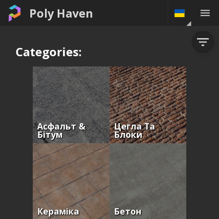
Poly Haven
Categories:
Асфальт &
Цегла Та
Бітум
Блоки
Кераміка
Бетон