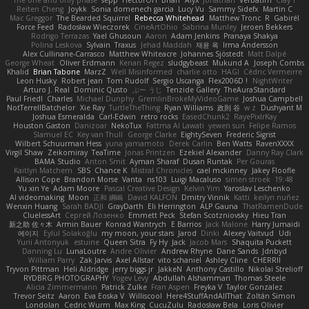
Reiten Cheng
Joykk
Sonia domenech garcia
Lucy Vu
Sammy Sidefx
Martin C
Mac Greggor
The Bearded Squirrel
Rebecca Whitehead
Matthew Tronc
R
Gabirél
Force Feed
Radosław Wieczorek
CineArtOhio
Sabrina Munley
Jeroen Bekkers
Rodrigo Terrazas
Yael Ghusoun
Aaron
Adam Jenkins
Pranaya Shakya
Polina Leskova
Sylvain
Traxus
Jehad Maddah
재윤 옥
Irma Andersson
Alex Cullinane-Carrasco
Matthew Whiteacre
Johannes Sjöstedt
Matt Dalpé
George Wheat
Oliver Erdmann
Kenan Regez
sludgybeast
Mukund A
Joseph Combs
Khalid
Brian Tabone
MarzZ
Well Misinformed
charlie otto
HAGI
Cédric Vermeirre
Leon Husky
Robert jean
Tom Rudolf
Sergio Uscanga
Flex2006D !
NightWriter
Arturo J. Real
Dominic Qusto
ぶー うじ
Tenzide Gallery
TheAuraStandard
Paul Friedl
Charles
Michael Dunphy
GremlinBrokeMyVideoGame
Joshua Campbell
NotTerrellBatchelor
Xie Ray
TurtleTheThing
Ryan Williams
政則 谷
w z
Dushyant M
Joshua Esmeralda
Carl-Edwin
retro rocks
EasedChunk2
RayePixlrKay
Houston Gaston
Danizoar
NekoTux
Fattma Al Lawati
yewen sun
Felipe Ramos
Slamuel EC
Key van Thull
George Clarke
EightySeven
Frederic Sigrist
Wilbert Schuurman Hess
yuna yamamoto
Derek Carlin
Ben Watts
RavenXXXX
Virgil Shaw
Zeikomiray
TeaTime
Jonas Printzen
Ezekiel Alexander
Danny Ray Clark
BAMA Studio
Anton Smit
Ayman Sharaf
Dusan Runtak
Per Gouras
Kaitlyn Matchem
SBS
Chance K
Mistral Chronicles
cael mckinney
Jakey Floofle
Allison Cope
Brandon Morse
Vanta
ns103
Luigi Macaluso
simen stroek
19:48
Yu xin Ye
Adam Moore
Pascal Creative Design
Kelvin Yim
Yaroslav Leschenko
AI videomaking
Moon
正和 綱嶋
David KALFON
Dmitry Vinnik
Katti
keilyn nuñez
Wenxin Huang
Sarah BADJI
GrayDarth
Eli Herrington
ALP Gauna
ThatRamenDude
CluelessArt
Cергей Лозенко
Emmett Peck
Stefan Scotzniovsky
Hieu Tran
新之助 佐々木
Armin Bauer
Konrad Wantrych
E Barrios
Jack Malone
Harry Jumaidi
에이지
Eylül Solakoğlu
my moon, your stars
Jarod
Dinki
Alexey Vaitvud
Udi
Yurii Antonyuk
estuine
Queen Sitra
Fy Hy
Jack
Jacob Mars
Shaquita Puckett
Danning Lu
LunaLoutre
Andre Olivier
Andrew Rhyne
Dane Sands
Jdnbyd
William Parry
Zak Jarvis
Axel Allstar
vito schaniel
Ashley Cline
CHERRII
Tryvon Pittman
Heli Aldridge
jerry biggs jr
JakkeN
Anthony Castillo
Nikolai Strelioff
RYDBRG PHOTOGRAPHY
Yogev Levy
Abdullah Alshammari
Thomas Steele
Alicia Zimmermann
Patrick Zulke
Fran Aspen
Freyka V
Taylor Gonzalez
Trevor Seitz
Aaron
Eva Eoska V
Williscool
Here4StuffAndAllThat
Zoltán Simon
Londolan
Cedric Wurm
Max King
CucuZulu
Radosław Bela
Loris Olivier