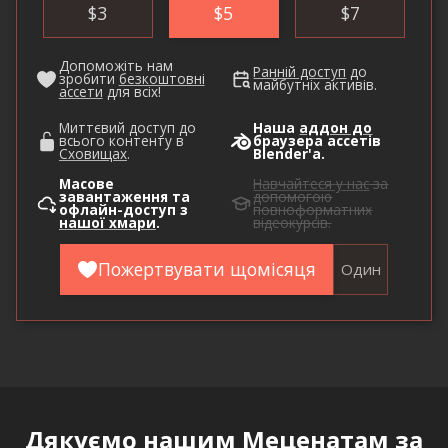
$
3
$
5
$
7
Допоможіть нам
Ранній доступ
до
зробити
безкоштовні
майбутніх активів.
ассети
для всіх!
Миттєвий доступ до
Наша
аддон до
всього контенту в
браузера ассетів
Сховищах
.
Blender'а.
Масове
Навчайтеся у нас
за
завантаження та
допомогою
офлайн-доступ з
повноформатних
нашої хмари
.
відеокурсів.
Пожертвувати щомісяця
Один
Дякуємо нашим
Меценатам
за